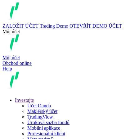
ZALOŽIT ÚČET
Trading
Demo
OTEVŘÍT DEMO ÚČET
Můj účet
Můj účet
Obchod online
Help
Investujte
Účet Oanda
Makléřský účet
TradingView
Úroková sazba fondů
Mobilní aplikace
Profesionální klient