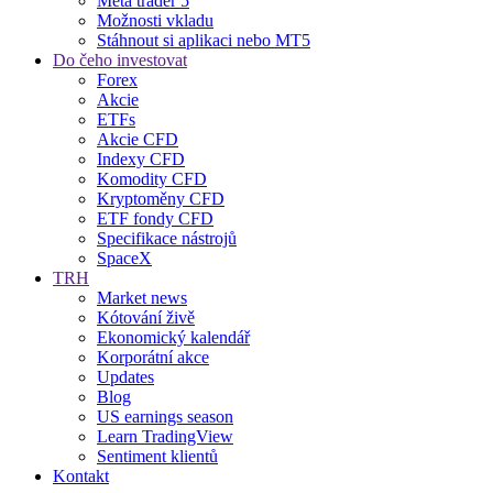
Meta trader 5
Možnosti vkladu
Stáhnout si aplikaci nebo MT5
Do čeho investovat
Forex
Akcie
ETFs
Akcie CFD
Indexy CFD
Komodity CFD
Kryptoměny CFD
ETF fondy CFD
Specifikace nástrojů
SpaceX
TRH
Market news
Kótování živě
Ekonomický kalendář
Korporátní akce
Updates
Blog
US earnings season
Learn TradingView
Sentiment klientů
Kontakt