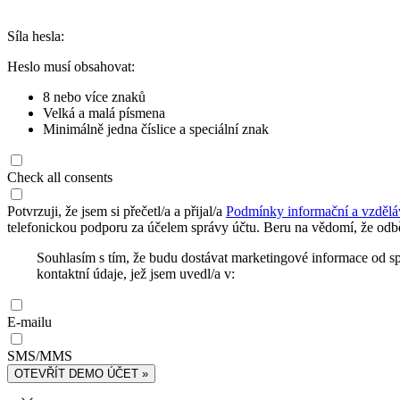
Síla hesla:
Heslo musí obsahovat:
8 nebo více znaků
Velká a malá písmena
Minimálně jedna číslice a speciální znak
Check all consents
Potvrzuji, že jsem si přečetl/a a přijal/a
Podmínky informační a vzdělá
telefonickou podporu za účelem správy účtu. Beru na vědomí, že odbě
Souhlasím s tím, že budu dostávat marketingové informace od s
kontaktní údaje, jež jsem uvedl/a v:
E-mailu
SMS/MMS
OTEVŘÍT DEMO ÚČET »