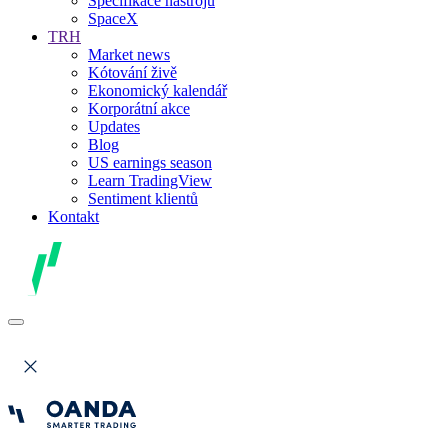
Specifikace nástrojů
SpaceX
TRH
Market news
Kótování živě
Ekonomický kalendář
Korporátní akce
Updates
Blog
US earnings season
Learn TradingView
Sentiment klientů
Kontakt