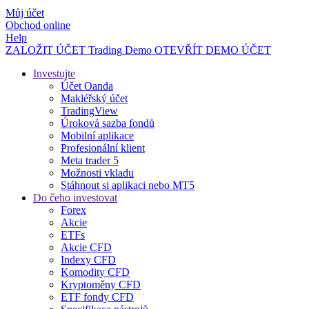
Můj účet
Obchod online
Help
ZALOŽIT ÚČET
Trading
Demo
OTEVŘÍT DEMO ÚČET
Investujte
Účet Oanda
Makléřský účet
TradingView
Úroková sazba fondů
Mobilní aplikace
Profesionální klient
Meta trader 5
Možnosti vkladu
Stáhnout si aplikaci nebo MT5
Do čeho investovat
Forex
Akcie
ETFs
Akcie CFD
Indexy CFD
Komodity CFD
Kryptoměny CFD
ETF fondy CFD