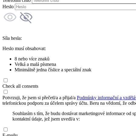
Telefonní číslo
Heslo
Síla hesla:
Heslo musí obsahovat:
8 nebo více znaků
Velká a malá písmena
Minimálně jedna číslice a speciální znak
Check all consents
Potvrzuji, že jsem si přečetl/a a přijal/a
Podmínky informační a vzdělá
telefonickou podporu za účelem správy účtu. Beru na vědomí, že odbě
Souhlasím s tím, že budu dostávat marketingové informace od s
kontaktní údaje, jež jsem uvedl/a v:
E-mailu