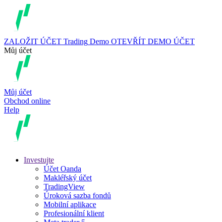
ZALOŽIT ÚČET
Trading
Demo
OTEVŘÍT DEMO ÚČET
Můj účet
Můj účet
Obchod online
Help
Investujte
Účet Oanda
Makléřský účet
TradingView
Úroková sazba fondů
Mobilní aplikace
Profesionální klient