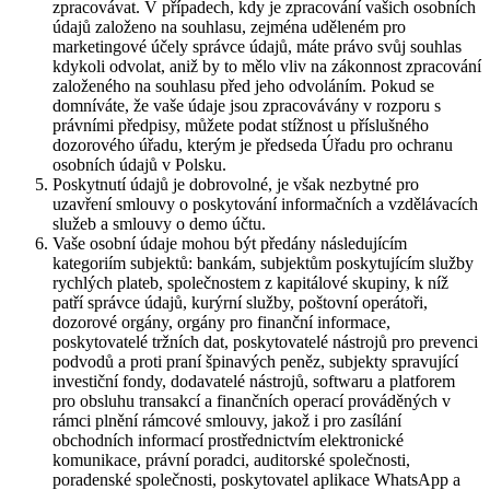
zpracovávat. V případech, kdy je zpracování vašich osobních
údajů založeno na souhlasu, zejména uděleném pro
marketingové účely správce údajů, máte právo svůj souhlas
kdykoli odvolat, aniž by to mělo vliv na zákonnost zpracování
založeného na souhlasu před jeho odvoláním. Pokud se
domníváte, že vaše údaje jsou zpracovávány v rozporu s
právními předpisy, můžete podat stížnost u příslušného
dozorového úřadu, kterým je předseda Úřadu pro ochranu
osobních údajů v Polsku.
Poskytnutí údajů je dobrovolné, je však nezbytné pro
uzavření smlouvy o poskytování informačních a vzdělávacích
služeb a smlouvy o demo účtu.
Vaše osobní údaje mohou být předány následujícím
kategoriím subjektů: bankám, subjektům poskytujícím služby
rychlých plateb, společnostem z kapitálové skupiny, k níž
patří správce údajů, kurýrní služby, poštovní operátoři,
dozorové orgány, orgány pro finanční informace,
poskytovatelé tržních dat, poskytovatelé nástrojů pro prevenci
podvodů a proti praní špinavých peněz, subjekty spravující
investiční fondy, dodavatelé nástrojů, softwaru a platforem
pro obsluhu transakcí a finančních operací prováděných v
rámci plnění rámcové smlouvy, jakož i pro zasílání
obchodních informací prostřednictvím elektronické
komunikace, právní poradci, auditorské společnosti,
poradenské společnosti, poskytovatel aplikace WhatsApp a