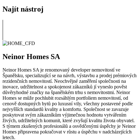
Najít nástroj
Neinor Homes SA
Neinor Homes SA je renomovaný developer nemovitostí ve
Španělsku, specializující se na návrh, výstavbu a prodej prémiových
rezidenčních nemovitostí. Neochvějné zaměření společnosti na
inovace, udržitelnost a spokojenost zákazníků jí vyneslo pověst
důvěryhodné značky na španělském trhu s nemovitostmi. Neinor
Homes se může pochlubit rozsáhlým portfoliem nemovitostí, od
cenově dostupných bytů po luxusní vily, všechny postavené podle
nejvyšších standardů kvality a komfortu. Společnost se zavazuje
poskytovat svým zákazníkům výjimečnou hodnotu vytvářením
živých, udržitelných komunit, které zvyšují kvalitu života obyvatel.
S týmem zkušených profesionálů a osvědčenými úspěchy je Neinor
Homes připravena pokračovat v růstu a úspěchu v nadcházejících
letech.