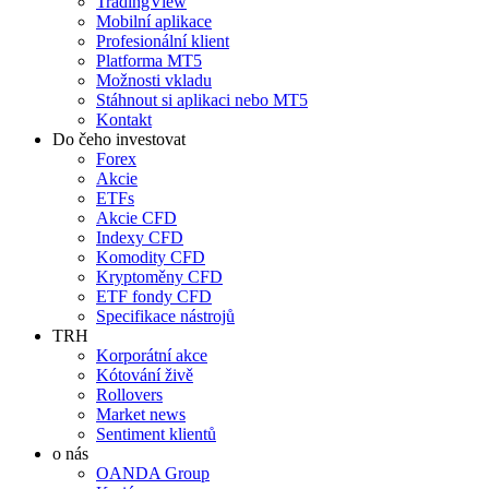
TradingView
Mobilní aplikace
Profesionální klient
Platforma MT5
Možnosti vkladu
Stáhnout si aplikaci nebo MT5
Kontakt
Do čeho investovat
Forex
Akcie
ETFs
Akcie CFD
Indexy CFD
Komodity CFD
Kryptoměny CFD
ETF fondy CFD
Specifikace nástrojů
TRH
Korporátní akce
Kótování živě
Rollovers
Market news
Sentiment klientů
o nás
OANDA Group