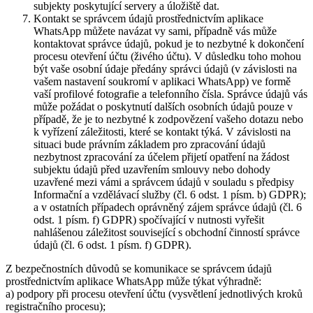
subjekty poskytující servery a úložiště dat.
Kontakt se správcem údajů prostřednictvím aplikace
WhatsApp můžete navázat vy sami, případně vás může
kontaktovat správce údajů, pokud je to nezbytné k dokončení
procesu otevření účtu (živého účtu). V důsledku toho mohou
být vaše osobní údaje předány správci údajů (v závislosti na
vašem nastavení soukromí v aplikaci WhatsApp) ve formě
vaší profilové fotografie a telefonního čísla. Správce údajů vás
může požádat o poskytnutí dalších osobních údajů pouze v
případě, že je to nezbytné k zodpovězení vašeho dotazu nebo
k vyřízení záležitosti, které se kontakt týká. V závislosti na
situaci bude právním základem pro zpracování údajů
nezbytnost zpracování za účelem přijetí opatření na žádost
subjektu údajů před uzavřením smlouvy nebo dohody
uzavřené mezi vámi a správcem údajů v souladu s předpisy
Informační a vzdělávací služby (čl. 6 odst. 1 písm. b) GDPR);
a v ostatních případech oprávněný zájem správce údajů (čl. 6
odst. 1 písm. f) GDPR) spočívající v nutnosti vyřešit
nahlášenou záležitost související s obchodní činností správce
údajů (čl. 6 odst. 1 písm. f) GDPR).
Z bezpečnostních důvodů se komunikace se správcem údajů
prostřednictvím aplikace WhatsApp může týkat výhradně:
a) podpory při procesu otevření účtu (vysvětlení jednotlivých kroků
registračního procesu);