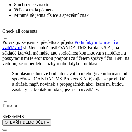
8 nebo více znaků
Velká a malá písmena
Minimálně jedna číslice a speciální znak
Check all consents
Potvrzuji, že jsem si přečetl/a a přijal/a
Podmínky informační a
vzdělávací
služby společnosti OANDA TMS Brokers S.A., na
základě kterých mě může tato společnost kontaktovat s nabídkou a
poskytnout mi telefonickou podporu za účelem správy účtu. Beru na
vědomí, že odběr této služby mohu kdykoli odhlásit.
Souhlasím s tím, že budu dostávat marketingové informace od
společnosti OANDA TMS Brokers S.A. týkající se produktů
a služeb, např. novinek a propagačních akcí, které mi budou
zasílány na kontaktní údaje, jež jsem uvedl/a v:
E-mailu
SMS/MMS
OTEVŘÍT DEMO ÚČET »