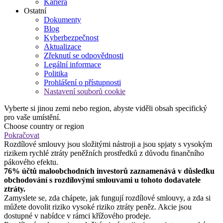
Kariéra
Ostatní
Dokumenty
Blog
Kyberbezpečnost
Aktualizace
Zřeknutí se odpovědnosti
Legální informace
Politika
Prohlášení o přístupnosti
Nastavení souborů cookie
Vyberte si jinou zemi nebo region, abyste viděli obsah specifický
pro vaše umístění.
Choose country or region
Pokračovat
Rozdílové smlouvy jsou složitými nástroji a jsou spjaty s vysokým
rizikem rychlé ztráty peněžních prostředků z důvodu finančního
pákového efektu.
76% účtů maloobchodních investorů zaznamenává v důsledku
obchodování s rozdílovými smlouvami u tohoto dodavatele
ztráty.
Zamyslete se, zda chápete, jak fungují rozdílové smlouvy, a zda si
můžete dovolit riziko vysoké riziko ztráty peněz. Akcie jsou
dostupné v nabídce v rámci křížového prodeje.