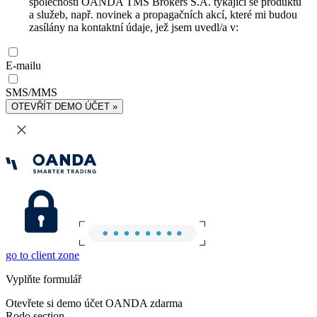
společnosti OANDA TMS Brokers S.A. týkající se produktů
a služeb, např. novinek a propagačních akcí, které mi budou
zasílány na kontaktní údaje, jež jsem uvedl/a v:
E-mailu
SMS/MMS
OTEVŘÍT DEMO ÚČET »
go to client zone
Vyplňte formulář
Otevřete si demo účet OANDA zdarma
Rodo section