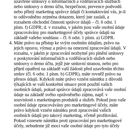
uzavřené smlouvy o informačních a vzdělávacích službách
nebo smlouvy o demo účtu, bezpečnost, prevence podvodů
nebo přímý marketing správce údajů či kontaktování vás, je-li
to odůvodněno zejména dotazem, který jste zaslali, a
rozsahem obchodní činnosti správce údajů – čl. 6 odst. 1
písm. f) GDPR; d. v rozsahu, v jakém jsou vaše osobní údaje
zpracovávány pro marketingové účely správce údajů na
základě vašeho souhlasu – čl. 6 odst. 1 písm. a) GDPR.
Máte právo na přístup ke svým osobním údajům, právo na
jejich opravu, výmaz a právo na omezení zpracování údajů. V
rozsahu, v jakém je zpracování nezbytné pro plnění smlouvy
o poskytování informačních a vzdělávacích služeb nebo
smlouvy o demo účtu, jejíž jste smluvní stranou, nebo pro
přijetí opatření na základě vaší žádosti před uzavřením těchto
smluv (čl. 6 odst. 1 písm. b) GDPR), máte rovněž právo na
přenos údajů. Kdykoli máte právo vznést námitku z důvodů
týkajících se vaší konkrétní situace proti použití vašich
osobních údajů, pokud správce údajů zpracovává vaše osobní
údaje na základě svého oprávněného zájmu, např. v
souvislosti s marketingem produktů a služeb. Pokud jsou vaše
osobní údaje zpracovávány pro marketingové účely, máte
právo kdykoli vznést námitku proti zpracování vašich
osobních údajů pro takový marketing, včetně profilování.
Pokud vznesete námitku proti zpracování pro marketingové
účely, nebudeme již moci vaše osobní údaje pro tyto účely