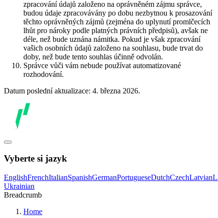
zpracování údajů založeno na oprávněném zájmu správce,
budou údaje zpracovávány po dobu nezbytnou k prosazování
těchto oprávněných zájmů (zejména do uplynutí promlčecích
lhůt pro nároky podle platných právních předpisů), avšak ne
déle, než bude uznána námitka. Pokud je však zpracování
vašich osobních údajů založeno na souhlasu, bude trvat do
doby, než bude tento souhlas účinně odvolán.
Správce vůči vám nebude používat automatizované
rozhodování.
Datum poslední aktualizace: 4. března 2026.
Vyberte si jazyk
English
French
Italian
Spanish
German
Portuguese
Dutch
Czech
Latvian
L
Ukrainian
Breadcrumb
Home