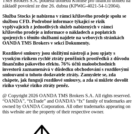
TMS Brokers S.A. podléhá dohledu Komise pro finanční dohled na
základě povolení ze dne 26. dubna (KPWiG-4021-54-1/2004).
Služba Stocks je nabízena v rámci křížového prodeje spolu se
službou CFD. Podrobné informace týkající se rizik
vyplývajících z jednotlivých služeb nabízených v rámci
křížového prodeje a informace o nákladech a poplatcích
spojených s těmito službami najdete na webových stránkách
OANDA TMS Brokers v sekci Dokumenty.
Rozdílové smlouvy jsou složitými nástroji a jsou spjaty s
vysokým rizikem rychlé ztráty peněžních prostředků z důvodu
finančního pákového efektu. 76% účtů maloobchodních
investorů zaznamenává v důsledku obchodování s rozdílovými
smlouvami u tohoto dodavatele ztráty. Zamyslete se, zda
chápete, jak fungují rozdílové smlouvy, a zda si můžete dovolit
riziko vysoké riziko ztráty peněz.
@ Copyright 2026 OANDA TMS Brokers S.A. All rights reserved.
“OANDA”, “fxTrade” and OANDA’s “fx” family of trademarks are
owned by OANDA Corporation. All other trademarks appearing on
this website are the property of their respective owner.