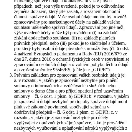
marketing správce údajů a kontaktování vás v jiných
případech, než jsou výše uvedené, pokud je to odůvodněno
zejména dotazem, který jste zaslali, a rozsahem obchodní
činnosti správce údajů. Vaše osobní údaje mohou být rovněž
zpracovávány pro marketingové účely na základě vašeho
souhlasu uděleného správci údajů. Zpracování pro jiné než
výše uvedené účely může být prováděno: (i) na základě
získání dodatečného souhlasu, (ii) na základě platných
právních předpisů, nebo (iii) pokud je to slučitelné s účelem,
pro který byly osobní údaje původně shromážděny (čl. 6 odst.
4 nařízení Evropského parlamentu a Rady (EU) 2016/679 ze
dne 27. dubna 2016 o ochraně fyzických osob v souvislosti se
zpracováním osobních údajů a o volném pohybu těchto údajů
a o zrušení směrnice 95/46/ES, (dále jen: „GDPR“).
Právním základem pro zpracování vašich osobních údajů je:
a. v rozsahu, v jakém je zpracování nezbytné pro plnění
smlouvy o informačních a vzdělávacích službách nebo
smlouvy o demo účtu a pro přijetí opatření před uzavřením
smlouvy – čl. 6 odst. 1 písm. b) GDPR; b. v rozsahu, v jakém
je zpracování údajů nezbytné pro to, aby správce údajů mohl
plnit své zákonné povinnosti, spočívající zejména v
dodržování předpisů – čl. 6 odst. 1 písm. c) GDPR; c. v
rozsahu, v jakém je zpracování nezbytné pro účely
vyplývající z oprávněných zájmů správce, jako je provádění
nezbytných vyúčtování a uplatňování nároků vyplývajících z