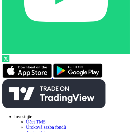
Investujte
Účet TMS
Úroková sazba fondů