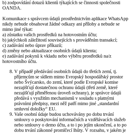
b) zodpovídání dotazů klientů týkajících se činnosti společnosti
OANDA.
Komunikace s správcem údajů prostřednictvím aplikace WhatsApp
nikdy nebude obsahovat žádné odkazy ani přílohy a nebude se
mimo jiné týkat:
a) zůstatku vašich prostředků na hotovostním účtu;
b) jakýchkoli záležitostí souvisejících s prováděním transakcí;
c) zadávání nebo úprav příkazů;
d) změny nebo aktualizace osobních údajů klienta;
e) zadávání pokynů k vkladu nebo výběru prostředků na/z
hotovostního účtu.
V případě předávání osobních údajů do třetích zemí, tj.
příjemcům se sídlem mimo Evropský hospodářský prostor
nebo Švýcarsko, do zemí, které podle Evropské komise
nezajišťují dostatečnou ochranu údajů (třetí země, které
nezajišťují přiměřenou úroveň ochrany), je správce údajů
předává s využitím mechanismů v souladu s platnými
právními předpisy, mezi něž patří mimo jiné „standardní
smluvní doložky“ EU.
Vaše osobní údaje budou uchovávány po dobu trvání
smlouvy o poskytování informačních a vzdělávacích služeb
nebo smlouvy o demo účtu, a to i po jejím ukončení, a to po
dobu trvání zákonné promlčecí lhůty. V rozsahu, v jakém je