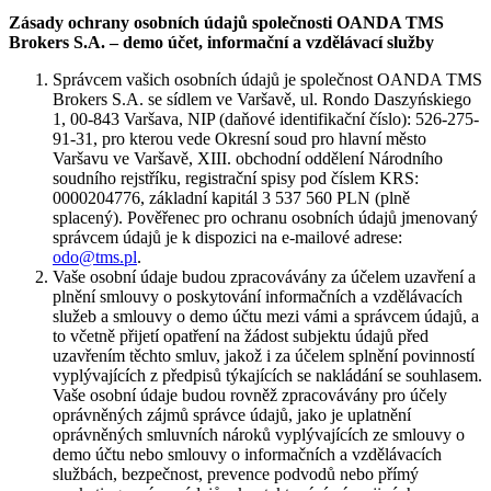
Zásady ochrany osobních údajů společnosti OANDA TMS
Brokers S.A. – demo účet, informační a vzdělávací služby
Správcem vašich osobních údajů je společnost OANDA TMS
Brokers S.A. se sídlem ve Varšavě, ul. Rondo Daszyńskiego
1, 00-843 Varšava, NIP (daňové identifikační číslo): 526-275-
91-31, pro kterou vede Okresní soud pro hlavní město
Varšavu ve Varšavě, XIII. obchodní oddělení Národního
soudního rejstříku, registrační spisy pod číslem KRS:
0000204776, základní kapitál 3 537 560 PLN (plně
splacený). Pověřenec pro ochranu osobních údajů jmenovaný
správcem údajů je k dispozici na e-mailové adrese:
odo@tms.pl
.
Vaše osobní údaje budou zpracovávány za účelem uzavření a
plnění smlouvy o poskytování informačních a vzdělávacích
služeb a smlouvy o demo účtu mezi vámi a správcem údajů, a
to včetně přijetí opatření na žádost subjektu údajů před
uzavřením těchto smluv, jakož i za účelem splnění povinností
vyplývajících z předpisů týkajících se nakládání se souhlasem.
Vaše osobní údaje budou rovněž zpracovávány pro účely
oprávněných zájmů správce údajů, jako je uplatnění
oprávněných smluvních nároků vyplývajících ze smlouvy o
demo účtu nebo smlouvy o informačních a vzdělávacích
službách, bezpečnost, prevence podvodů nebo přímý