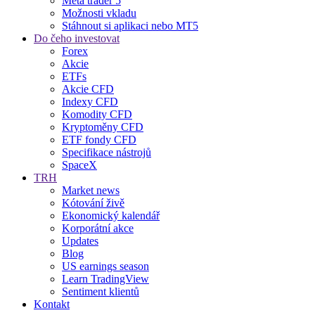
Meta trader 5
Možnosti vkladu
Stáhnout si aplikaci nebo MT5
Do čeho investovat
Forex
Akcie
ETFs
Akcie CFD
Indexy CFD
Komodity CFD
Kryptoměny CFD
ETF fondy CFD
Specifikace nástrojů
SpaceX
TRH
Market news
Kótování živě
Ekonomický kalendář
Korporátní akce
Updates
Blog
US earnings season
Learn TradingView
Sentiment klientů
Kontakt