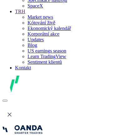
Specifikace nástrojů
SpaceX
TRH
Market news
Kótování živě
Ekonomický kalendář
Korporátní akce
Updates
Blog
US earnings season
Learn TradingView
Sentiment klientů
Kontakt