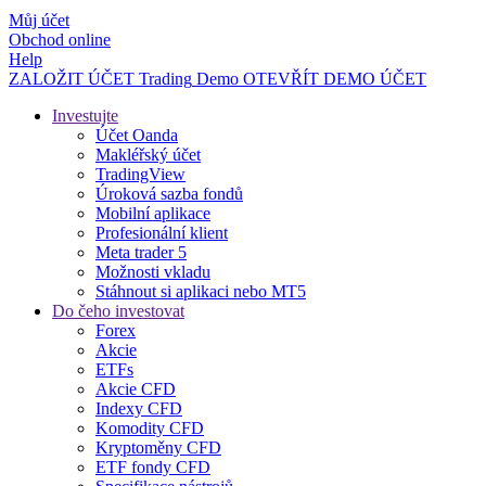
Můj účet
Obchod online
Help
ZALOŽIT ÚČET
Trading
Demo
OTEVŘÍT DEMO ÚČET
Investujte
Účet Oanda
Makléřský účet
TradingView
Úroková sazba fondů
Mobilní aplikace
Profesionální klient
Meta trader 5
Možnosti vkladu
Stáhnout si aplikaci nebo MT5
Do čeho investovat
Forex
Akcie
ETFs
Akcie CFD
Indexy CFD
Komodity CFD
Kryptoměny CFD
ETF fondy CFD