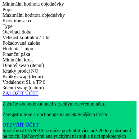
Minimální hodnota objednávky
Popis
Maximální hodnota objednávky
Krok transakce
Type
Otevírací doba
Velikost kontraktu / 1 lot
Požadovaná záloha
Hodnota 1 pipu
Finanční páka
Minimální krok
Dlouhý swap (denní)
Krátký prodej
NO
Krátký swap (denní)
Vzdálenost SL a TP
0
3denní swap (datum)
ZALOŽIT ÚČET
Začněte obchodovat hned s rychlým otevřením účtu.
Zaregistrujte se a obchodujte na nejaktivnějších trzích
OTEVŘÍT ÚČET
Společnost OANDA se může pochlubit více než 20 lety působení
na trzích, špičkovými analytickými nástroji a tisíci spokojených