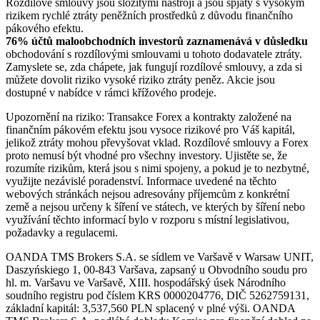
Rozdílové smlouvy jsou složitými nástroji a jsou spjaty s vysokým
rizikem rychlé ztráty peněžních prostředků z důvodu finančního
pákového efektu.
76% účtů maloobchodních investorů zaznamenává v důsledku
obchodování s rozdílovými smlouvami u tohoto dodavatele ztráty.
Zamyslete se, zda chápete, jak fungují rozdílové smlouvy, a zda si
můžete dovolit riziko vysoké riziko ztráty peněz. Akcie jsou
dostupné v nabídce v rámci křížového prodeje.
Upozornění na riziko: Transakce Forex a kontrakty založené na
finančním pákovém efektu jsou vysoce rizikové pro Váš kapitál,
jelikož ztráty mohou převyšovat vklad. Rozdílové smlouvy a Forex
proto nemusí být vhodné pro všechny investory. Ujistěte se, že
rozumíte rizikům, která jsou s nimi spojeny, a pokud je to nezbytné,
využijte nezávislé poradenství. Informace uvedené na těchto
webových stránkách nejsou adresovány příjemcům z konkrétní
země a nejsou určeny k šíření ve státech, ve kterých by šíření nebo
využívání těchto informací bylo v rozporu s místní legislativou,
požadavky a regulacemi.
OANDA TMS Brokers S.A. se sídlem ve Varšavě v Warsaw UNIT,
Daszyńskiego 1, 00-843 Varšava, zapsaný u Obvodního soudu pro
hl. m. Varšavu ve Varšavě, XIII. hospodářský úsek Národního
soudního registru pod číslem KRS 0000204776, DIČ 5262759131,
základní kapitál: 3,537,560 PLN splacený v plné výši. OANDA