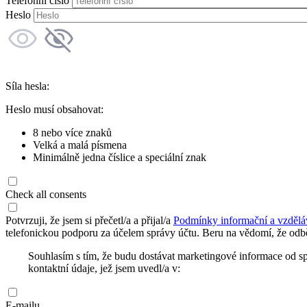
Telefonní číslo
Heslo
Síla hesla:
Heslo musí obsahovat:
8 nebo více znaků
Velká a malá písmena
Minimálně jedna číslice a speciální znak
Check all consents
Potvrzuji, že jsem si přečetl/a a přijal/a
Podmínky informační a vzdělá
telefonickou podporu za účelem správy účtu. Beru na vědomí, že odbě
Souhlasím s tím, že budu dostávat marketingové informace od s
kontaktní údaje, jež jsem uvedl/a v:
E-mailu