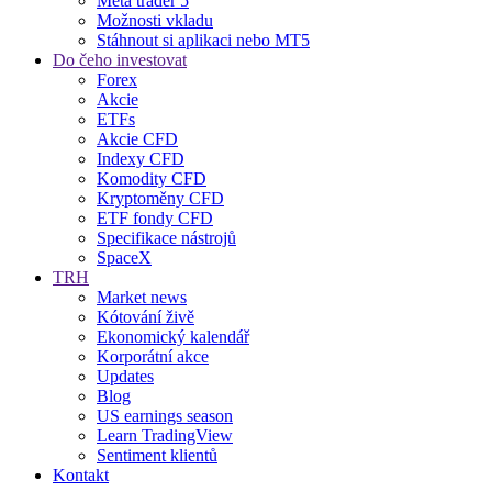
Meta trader 5
Možnosti vkladu
Stáhnout si aplikaci nebo MT5
Do čeho investovat
Forex
Akcie
ETFs
Akcie CFD
Indexy CFD
Komodity CFD
Kryptoměny CFD
ETF fondy CFD
Specifikace nástrojů
SpaceX
TRH
Market news
Kótování živě
Ekonomický kalendář
Korporátní akce
Updates
Blog
US earnings season
Learn TradingView
Sentiment klientů
Kontakt