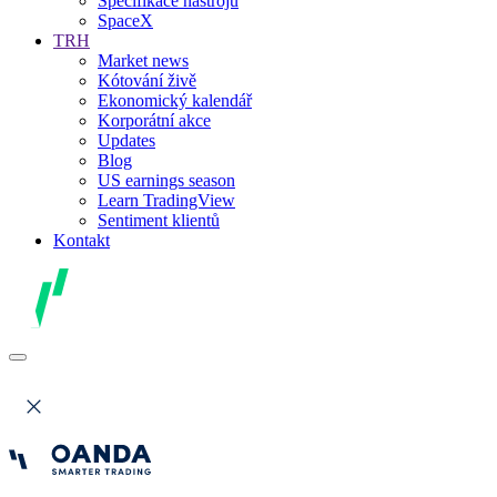
Specifikace nástrojů
SpaceX
TRH
Market news
Kótování živě
Ekonomický kalendář
Korporátní akce
Updates
Blog
US earnings season
Learn TradingView
Sentiment klientů
Kontakt