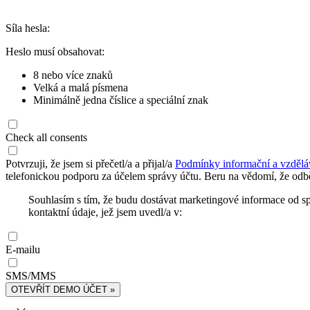
Síla hesla:
Heslo musí obsahovat:
8 nebo více znaků
Velká a malá písmena
Minimálně jedna číslice a speciální znak
Check all consents
Potvrzuji, že jsem si přečetl/a a přijal/a
Podmínky informační a vzdělá
telefonickou podporu za účelem správy účtu. Beru na vědomí, že odbě
Souhlasím s tím, že budu dostávat marketingové informace od s
kontaktní údaje, jež jsem uvedl/a v:
E-mailu
SMS/MMS
OTEVŘÍT DEMO ÚČET »