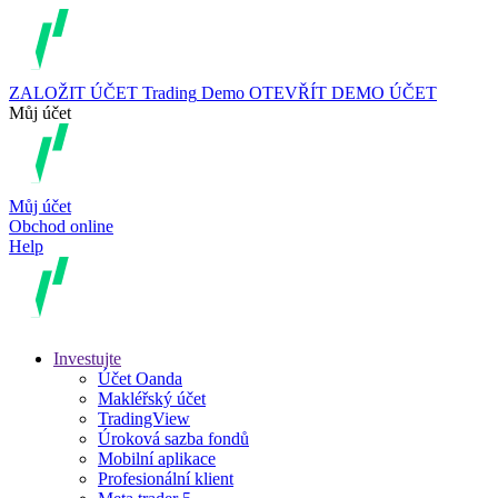
ZALOŽIT ÚČET
Trading
Demo
OTEVŘÍT DEMO ÚČET
Můj účet
Můj účet
Obchod online
Help
Investujte
Účet Oanda
Makléřský účet
TradingView
Úroková sazba fondů
Mobilní aplikace
Profesionální klient