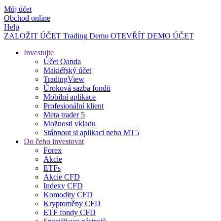
Můj účet
Obchod online
Help
ZALOŽIT ÚČET
Trading
Demo
OTEVŘÍT DEMO ÚČET
Investujte
Účet Oanda
Makléřský účet
TradingView
Úroková sazba fondů
Mobilní aplikace
Profesionální klient
Meta trader 5
Možnosti vkladu
Stáhnout si aplikaci nebo MT5
Do čeho investovat
Forex
Akcie
ETFs
Akcie CFD
Indexy CFD
Komodity CFD
Kryptoměny CFD
ETF fondy CFD