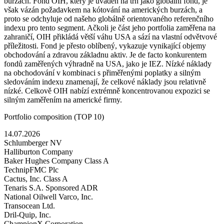
burzách. Fond OIH, který je uváděn na trh jako globální fond, je
však vázán požadavkem na kótování na amerických burzách, a
proto se odchyluje od našeho globálně orientovaného referenčního
indexu pro tento segment. Ačkoli je část jeho portfolia zaměřena na
zahraničí, OIH přikládá větší váhu USA a sází na vlastní odvětvové
příležitosti. Fond je přesto oblíbený, vykazuje vynikající objemy
obchodování a zdravou základnu aktiv. Je de facto konkurentem
fondů zaměřených výhradně na USA, jako je IEZ. Nízké náklady
na obchodování v kombinaci s přiměřenými poplatky a silným
sledováním indexu znamenají, že celkové náklady jsou relativně
nízké. Celkově OIH nabízí extrémně koncentrovanou expozici se
silným zaměřením na americké firmy.
Portfolio composition (TOP 10)
14.07.2026
Schlumberger NV
Halliburton Company
Baker Hughes Company Class A
TechnipFMC Plc
Cactus, Inc. Class A
Tenaris S.A. Sponsored ADR
National Oilwell Varco, Inc.
Transocean Ltd.
Dril-Quip, Inc.
ChampionX Corporation