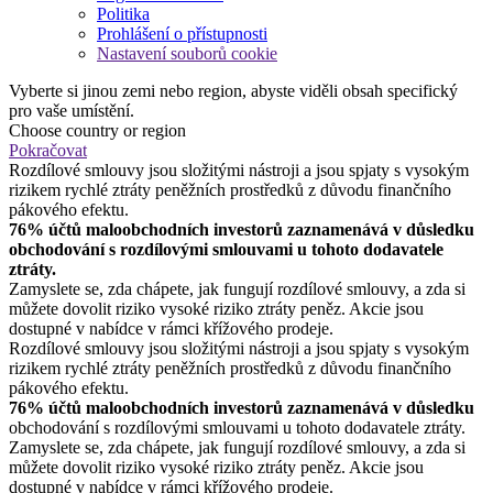
Politika
Prohlášení o přístupnosti
Nastavení souborů cookie
Vyberte si jinou zemi nebo region, abyste viděli obsah specifický
pro vaše umístění.
Choose country or region
Pokračovat
Rozdílové smlouvy jsou složitými nástroji a jsou spjaty s vysokým
rizikem rychlé ztráty peněžních prostředků z důvodu finančního
pákového efektu.
76% účtů maloobchodních investorů zaznamenává v důsledku
obchodování s rozdílovými smlouvami u tohoto dodavatele
ztráty.
Zamyslete se, zda chápete, jak fungují rozdílové smlouvy, a zda si
můžete dovolit riziko vysoké riziko ztráty peněz. Akcie jsou
dostupné v nabídce v rámci křížového prodeje.
Rozdílové smlouvy jsou složitými nástroji a jsou spjaty s vysokým
rizikem rychlé ztráty peněžních prostředků z důvodu finančního
pákového efektu.
76% účtů maloobchodních investorů zaznamenává v důsledku
obchodování s rozdílovými smlouvami u tohoto dodavatele ztráty.
Zamyslete se, zda chápete, jak fungují rozdílové smlouvy, a zda si
můžete dovolit riziko vysoké riziko ztráty peněz. Akcie jsou
dostupné v nabídce v rámci křížového prodeje.