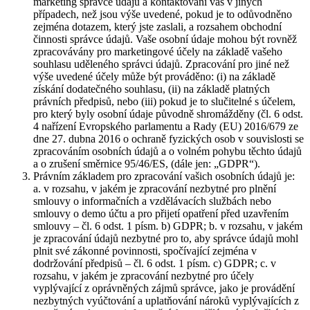
marketing správce údajů a kontaktování vás v jiných
případech, než jsou výše uvedené, pokud je to odůvodněno
zejména dotazem, který jste zaslali, a rozsahem obchodní
činnosti správce údajů. Vaše osobní údaje mohou být rovněž
zpracovávány pro marketingové účely na základě vašeho
souhlasu uděleného správci údajů. Zpracování pro jiné než
výše uvedené účely může být prováděno: (i) na základě
získání dodatečného souhlasu, (ii) na základě platných
právních předpisů, nebo (iii) pokud je to slučitelné s účelem,
pro který byly osobní údaje původně shromážděny (čl. 6 odst.
4 nařízení Evropského parlamentu a Rady (EU) 2016/679 ze
dne 27. dubna 2016 o ochraně fyzických osob v souvislosti se
zpracováním osobních údajů a o volném pohybu těchto údajů
a o zrušení směrnice 95/46/ES, (dále jen: „GDPR“).
Právním základem pro zpracování vašich osobních údajů je:
a. v rozsahu, v jakém je zpracování nezbytné pro plnění
smlouvy o informačních a vzdělávacích službách nebo
smlouvy o demo účtu a pro přijetí opatření před uzavřením
smlouvy – čl. 6 odst. 1 písm. b) GDPR; b. v rozsahu, v jakém
je zpracování údajů nezbytné pro to, aby správce údajů mohl
plnit své zákonné povinnosti, spočívající zejména v
dodržování předpisů – čl. 6 odst. 1 písm. c) GDPR; c. v
rozsahu, v jakém je zpracování nezbytné pro účely
vyplývající z oprávněných zájmů správce, jako je provádění
nezbytných vyúčtování a uplatňování nároků vyplývajících z