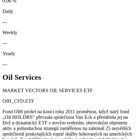
0.06 %
Daily
---
Weekly
---
Yearly
---
Oil Services
MARKET VECTORS OIL SERVICES ETF
OIH_CFD.ETF
Fond OIH prošel na konci roku 2011 proměnou, když starý fond
„Oil HOLDRS“ převzala společnost Van Eck a přeměnila jej na
živý a dynamický ETF s novým vedením, obrovským objemem
aktiv a jednoduchou strategií zaměřenou na zahrnutí 25 největších
společností poskytujících ropné služby kótovaných na amerických