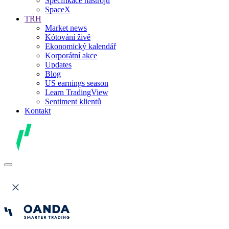
Specifikace nástrojů
SpaceX
TRH
Market news
Kótování živě
Ekonomický kalendář
Korporátní akce
Updates
Blog
US earnings season
Learn TradingView
Sentiment klientů
Kontakt