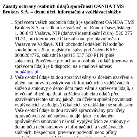
Zásady ochrany osobních údajů společnosti OANDA TMS
Brokers S.A. – demo účet, informační a vzdělávací služby
Správcem vašich osobních údajů je společnost OANDA TMS
Brokers S.A. se sídlem ve Varšavě, ul. Rondo Daszyńskiego
1, 00-843 Varšava, NIP (daňové identifikační číslo): 526-275-
91-31, pro kterou vede Okresní soud pro hlavní město
Varšavu ve Varšavě, XIII. obchodní oddělení Národního
soudního rejstříku, registrační spisy pod číslem KRS:
0000204776, základní kapitál 3 537 560 PLN (plně
splacený). Pověřenec pro ochranu osobních údajů jmenovaný
správcem údajů je k dispozici na e-mailové adrese:
odo@tms.pl
.
Vaše osobní údaje budou zpracovávány za účelem uzavření a
plnění smlouvy o poskytování informačních a vzdělávacích
služeb a smlouvy o demo účtu mezi vámi a správcem údajů, a
to včetně přijetí opatření na žádost subjektu údajů před
uzavřením těchto smluv, jakož i za účelem splnění povinností
vyplývajících z předpisů týkajících se nakládání se souhlasem.
Vaše osobní údaje budou rovněž zpracovávány pro účely
oprávněných zájmů správce údajů, jako je uplatnění
oprávněných smluvních nároků vyplývajících ze smlouvy o
demo účtu nebo smlouvy o informačních a vzdělávacích
službách, bezpečnost, prevence podvodů nebo přímý