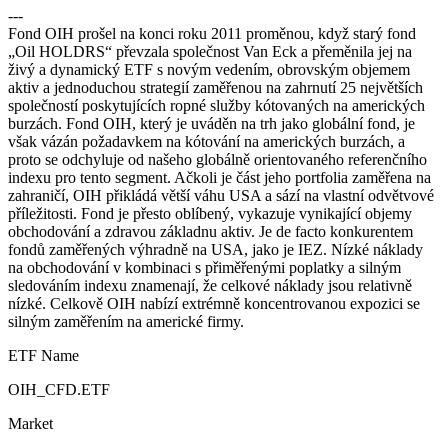
---
Fond OIH prošel na konci roku 2011 proměnou, když starý fond
„Oil HOLDRS“ převzala společnost Van Eck a přeměnila jej na
živý a dynamický ETF s novým vedením, obrovským objemem
aktiv a jednoduchou strategií zaměřenou na zahrnutí 25 největších
společností poskytujících ropné služby kótovaných na amerických
burzách. Fond OIH, který je uváděn na trh jako globální fond, je
však vázán požadavkem na kótování na amerických burzách, a
proto se odchyluje od našeho globálně orientovaného referenčního
indexu pro tento segment. Ačkoli je část jeho portfolia zaměřena na
zahraničí, OIH přikládá větší váhu USA a sází na vlastní odvětvové
příležitosti. Fond je přesto oblíbený, vykazuje vynikající objemy
obchodování a zdravou základnu aktiv. Je de facto konkurentem
fondů zaměřených výhradně na USA, jako je IEZ. Nízké náklady
na obchodování v kombinaci s přiměřenými poplatky a silným
sledováním indexu znamenají, že celkové náklady jsou relativně
nízké. Celkově OIH nabízí extrémně koncentrovanou expozici se
silným zaměřením na americké firmy.
ETF Name
OIH_CFD.ETF
Market