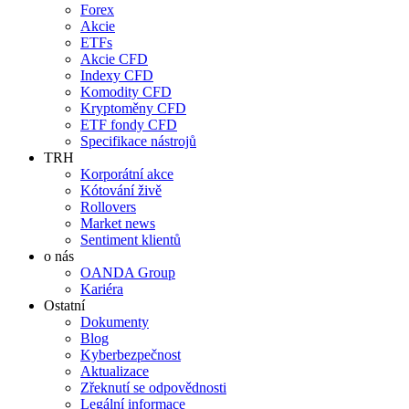
Forex
Akcie
ETFs
Akcie CFD
Indexy CFD
Komodity CFD
Kryptoměny CFD
ETF fondy CFD
Specifikace nástrojů
TRH
Korporátní akce
Kótování živě
Rollovers
Market news
Sentiment klientů
o nás
OANDA Group
Kariéra
Ostatní
Dokumenty
Blog
Kyberbezpečnost
Aktualizace
Zřeknutí se odpovědnosti
Legální informace