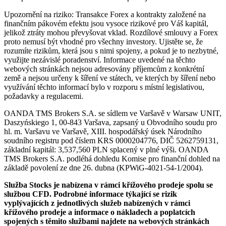
Upozornění na riziko: Transakce Forex a kontrakty založené na
finančním pákovém efektu jsou vysoce rizikové pro Váš kapitál,
jelikož ztráty mohou převyšovat vklad. Rozdílové smlouvy a Forex
proto nemusí být vhodné pro všechny investory. Ujistěte se, že
rozumíte rizikům, která jsou s nimi spojeny, a pokud je to nezbytné,
využijte nezávislé poradenství. Informace uvedené na těchto
webových stránkách nejsou adresovány příjemcům z konkrétní
země a nejsou určeny k šíření ve státech, ve kterých by šíření nebo
využívání těchto informací bylo v rozporu s místní legislativou,
požadavky a regulacemi.
OANDA TMS Brokers S.A. se sídlem ve Varšavě v Warsaw UNIT,
Daszyńskiego 1, 00-843 Varšava, zapsaný u Obvodního soudu pro
hl. m. Varšavu ve Varšavě, XIII. hospodářský úsek Národního
soudního registru pod číslem KRS 0000204776, DIČ 5262759131,
základní kapitál: 3,537,560 PLN splacený v plné výši. OANDA
TMS Brokers S.A. podléhá dohledu Komise pro finanční dohled na
základě povolení ze dne 26. dubna (KPWiG-4021-54-1/2004).
Služba Stocks je nabízena v rámci křížového prodeje spolu se
službou CFD. Podrobné informace týkající se rizik
vyplývajících z jednotlivých služeb nabízených v rámci
křížového prodeje a informace o nákladech a poplatcích
spojených s těmito službami najdete na webových stránkách