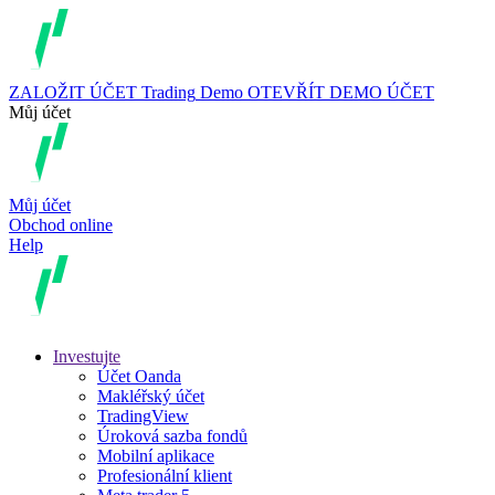
ZALOŽIT ÚČET
Trading
Demo
OTEVŘÍT DEMO ÚČET
Můj účet
Můj účet
Obchod online
Help
Investujte
Účet Oanda
Makléřský účet
TradingView
Úroková sazba fondů
Mobilní aplikace
Profesionální klient