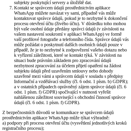
subjekty poskytující servery a úložiště dat.
Kontakt se správcem údajů prostřednictvím aplikace
WhatsApp můžete navázat vy sami, případně vás může
kontaktovat správce údajů, pokud je to nezbytné k dokončení
procesu otevření účtu (živého účtu). V důsledku toho mohou
být vaše osobní údaje předány správci údajů (v závislosti na
vašem nastavení soukromí v aplikaci WhatsApp) ve formě
vaší profilové fotografie a telefonního čísla. Správce údajů vás
může požádat o poskytnutí dalších osobních údajů pouze v
případě, že je to nezbytné k zodpovězení vašeho dotazu nebo
k vyřízení záležitosti, které se kontakt týká. V závislosti na
situaci bude právním základem pro zpracování údajů
nezbytnost zpracování za účelem přijetí opatření na žádost
subjektu údajů před uzavřením smlouvy nebo dohody
uzavřené mezi vámi a správcem údajů v souladu s předpisy
Informační a vzdělávací služby (čl. 6 odst. 1 písm. b) GDPR);
a v ostatních případech oprávněný zájem správce údajů (čl. 6
odst. 1 písm. f) GDPR) spočívající v nutnosti vyřešit
nahlášenou záležitost související s obchodní činností správce
údajů (čl. 6 odst. 1 písm. f) GDPR).
Z bezpečnostních důvodů se komunikace se správcem údajů
prostřednictvím aplikace WhatsApp může týkat výhradně:
a) podpory při procesu otevření účtu (vysvětlení jednotlivých kroků
registračního procesu);