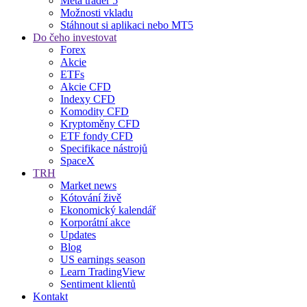
Meta trader 5
Možnosti vkladu
Stáhnout si aplikaci nebo MT5
Do čeho investovat
Forex
Akcie
ETFs
Akcie CFD
Indexy CFD
Komodity CFD
Kryptoměny CFD
ETF fondy CFD
Specifikace nástrojů
SpaceX
TRH
Market news
Kótování živě
Ekonomický kalendář
Korporátní akce
Updates
Blog
US earnings season
Learn TradingView
Sentiment klientů
Kontakt