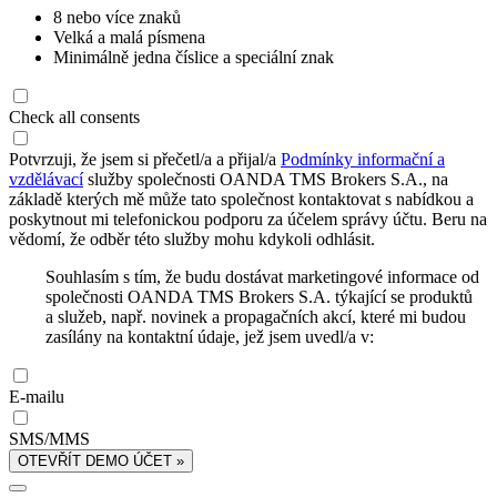
8 nebo více znaků
Velká a malá písmena
Minimálně jedna číslice a speciální znak
Check all consents
Potvrzuji, že jsem si přečetl/a a přijal/a
Podmínky informační a
vzdělávací
služby společnosti OANDA TMS Brokers S.A., na
základě kterých mě může tato společnost kontaktovat s nabídkou a
poskytnout mi telefonickou podporu za účelem správy účtu. Beru na
vědomí, že odběr této služby mohu kdykoli odhlásit.
Souhlasím s tím, že budu dostávat marketingové informace od
společnosti OANDA TMS Brokers S.A. týkající se produktů
a služeb, např. novinek a propagačních akcí, které mi budou
zasílány na kontaktní údaje, jež jsem uvedl/a v:
E-mailu
SMS/MMS
OTEVŘÍT DEMO ÚČET »