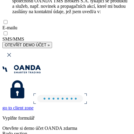
společnosti OANDA TMS Brokers S.A. týkající se produktů
a služeb, např. novinek a propagačních akcí, které mi budou
zasílány na kontaktní údaje, jež jsem uvedl/a v:
E-mailu
SMS/MMS
OTEVŘÍT DEMO ÚČET »
go to client zone
Vyplňte formulář
Otevřete si demo účet OANDA zdarma
Rodo section