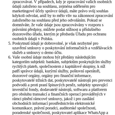
zpracovávat. V případech, kdy je zpracování vašich osobních
údajů založeno na souhlasu, zejména uděleném pro
marketingové účely správce údajů, máte právo svůj souhlas
kdykoli odvolat, aniž by to mělo vliv na zákonnost zpracování
založeného na souhlasu před jeho odvoláním. Pokud se
domníváte, že vaše údaje jsou zpracovávány v rozporu s
právními předpisy, můžete podat stížnost u příslušného
dozorového úřadu, kterým je předseda Úřadu pro ochranu
osobních údajů v Polsku.
Poskytnutí údajů je dobrovolné, je však nezbytné pro
uzavření smlouvy o poskytování informačních a vzdělávacích
služeb a smlouvy o demo účtu.
Vaše osobní údaje mohou být předány následujícím
kategoriím subjektů: bankám, subjektům poskytujícím služby
rychlých plateb, společnostem z kapitálové skupiny, k níž
patří správce údajů, kurýrní služby, poštovní operátoři,
dozorové orgány, orgány pro finanční informace,
poskytovatelé tržních dat, poskytovatelé nástrojů pro prevenci
podvodů a proti praní špinavých peněz, subjekty spravující
investiční fondy, dodavatelé nástrojů, softwaru a platforem
pro obsluhu transakcí a finančních operací prováděných v
rámci plnění rámcové smlouvy, jakož i pro zasílání
obchodních informací prostřednictvím elektronické
komunikace, právní poradci, auditorské společnosti,
poradenské společnosti, poskytovatel aplikace WhatsApp a