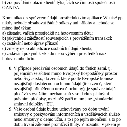
b) zodpovídání dotazů klientů týkajících se činnosti společnosti
OANDA.
Komunikace s správcem údajů prostřednictvím aplikace WhatsApp
nikdy nebude obsahovat žádné odkazy ani přílohy a nebude se
mimo jiné týkat:
a) zůstatku vašich prostředků na hotovostním účtu;
b) jakýchkoli záležitostí souvisejících s prováděním transakcí;
c) zadávání nebo úprav příkazů;
d) změny nebo aktualizace osobních údajů klienta;
e) zadávání pokynů k vkladu nebo výběru prostředků na/z
hotovostního účtu.
V případě předávání osobních údajů do třetích zemí, tj.
příjemcům se sídlem mimo Evropský hospodářský prostor
nebo Švýcarsko, do zemí, které podle Evropské komise
nezajišťují dostatečnou ochranu údajů (třetí země, které
nezajišťují přiměřenou úroveň ochrany), je správce údajů
předává s využitím mechanismů v souladu s platnými
právními předpisy, mezi něž patří mimo jiné „standardní
smluvní doložky“ EU.
Vaše osobní údaje budou uchovávány po dobu trvání
smlouvy o poskytování informačních a vzdělávacích služeb
nebo smlouvy o demo účtu, a to i po jejím ukončení, a to po
dobu trvání zákonné promlčecí lhůty. V rozsahu, v jakém je