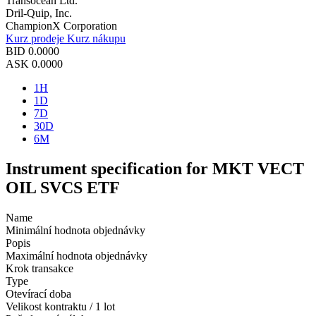
Transocean Ltd.
Dril-Quip, Inc.
ChampionX Corporation
Kurz prodeje
Kurz nákupu
BID
0.0000
ASK
0.0000
1H
1D
7D
30D
6M
Instrument specification for MKT VECT
OIL SVCS ETF
Name
Minimální hodnota objednávky
Popis
Maximální hodnota objednávky
Krok transakce
Type
Otevírací doba
Velikost kontraktu / 1 lot