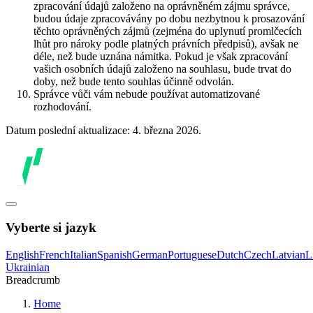
zpracování údajů založeno na oprávněném zájmu správce,
budou údaje zpracovávány po dobu nezbytnou k prosazování
těchto oprávněných zájmů (zejména do uplynutí promlčecích
lhůt pro nároky podle platných právních předpisů), avšak ne
déle, než bude uznána námitka. Pokud je však zpracování
vašich osobních údajů založeno na souhlasu, bude trvat do
doby, než bude tento souhlas účinně odvolán.
Správce vůči vám nebude používat automatizované
rozhodování.
Datum poslední aktualizace: 4. března 2026.
Vyberte si jazyk
English
French
Italian
Spanish
German
Portuguese
Dutch
Czech
Latvian
L
Ukrainian
Breadcrumb
Home