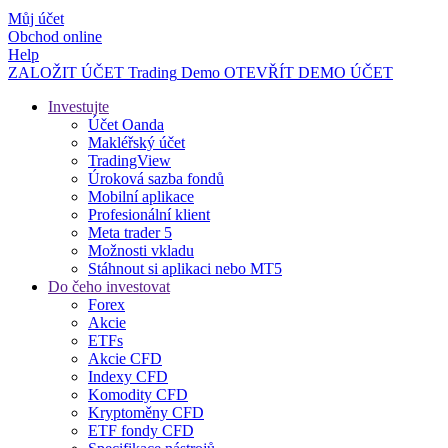
Můj účet
Obchod online
Help
ZALOŽIT ÚČET
Trading
Demo
OTEVŘÍT DEMO ÚČET
Investujte
Účet Oanda
Makléřský účet
TradingView
Úroková sazba fondů
Mobilní aplikace
Profesionální klient
Meta trader 5
Možnosti vkladu
Stáhnout si aplikaci nebo MT5
Do čeho investovat
Forex
Akcie
ETFs
Akcie CFD
Indexy CFD
Komodity CFD
Kryptoměny CFD
ETF fondy CFD