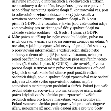
uzavřené smlouvy o informačních a vzdělávacích službách
nebo smlouvy o demo účtu, bezpečnost, prevence podvodů
nebo přímý marketing správce údajů či kontaktování vás, je-li
to odůvodněno zejména dotazem, který jste zaslali, a
rozsahem obchodní činnosti správce údajů – čl. 6 odst. 1
písm. f) GDPR; d. v rozsahu, v jakém jsou vaše osobní údaje
zpracovávány pro marketingové účely správce údajů na
základě vašeho souhlasu – čl. 6 odst. 1 písm. a) GDPR.
Máte právo na přístup ke svým osobním údajům, právo na
jejich opravu, výmaz a právo na omezení zpracování údajů. V
rozsahu, v jakém je zpracování nezbytné pro plnění smlouvy
o poskytování informačních a vzdělávacích služeb nebo
smlouvy o demo účtu, jejíž jste smluvní stranou, nebo pro
přijetí opatření na základě vaší žádosti před uzavřením těchto
smluv (čl. 6 odst. 1 písm. b) GDPR), máte rovněž právo na
přenos údajů. Kdykoli máte právo vznést námitku z důvodů
týkajících se vaší konkrétní situace proti použití vašich
osobních údajů, pokud správce údajů zpracovává vaše osobní
údaje na základě svého oprávněného zájmu, např. v
souvislosti s marketingem produktů a služeb. Pokud jsou vaše
osobní údaje zpracovávány pro marketingové účely, máte
právo kdykoli vznést námitku proti zpracování vašich
osobních údajů pro takový marketing, včetně profilování.
Pokud vznesete námitku proti zpracování pro marketingové
účely, nebudeme již moci vaše osobní údaje pro tyto účely