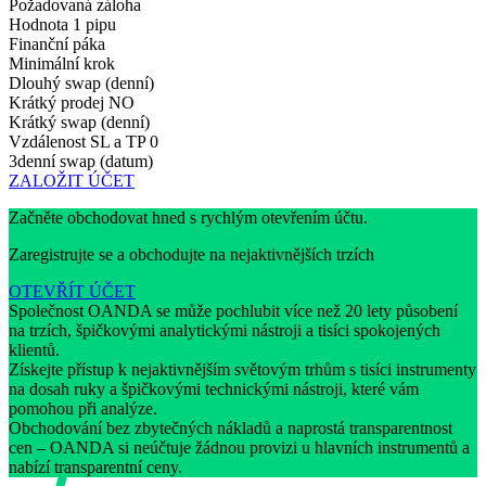
Požadovaná záloha
Hodnota 1 pipu
Finanční páka
Minimální krok
Dlouhý swap (denní)
Krátký prodej
NO
Krátký swap (denní)
Vzdálenost SL a TP
0
3denní swap (datum)
ZALOŽIT ÚČET
Začněte obchodovat hned s rychlým otevřením účtu.
Zaregistrujte se a obchodujte na nejaktivnějších trzích
OTEVŘÍT ÚČET
Společnost OANDA se může pochlubit více než 20 lety působení
na trzích, špičkovými analytickými nástroji a tisíci spokojených
klientů.
Získejte přístup k nejaktivnějším světovým trhům s tisíci instrumenty
na dosah ruky a špičkovými technickými nástroji, které vám
pomohou při analýze.
Obchodování bez zbytečných nákladů a naprostá transparentnost
cen – OANDA si neúčtuje žádnou provizi u hlavních instrumentů a
nabízí transparentní ceny.