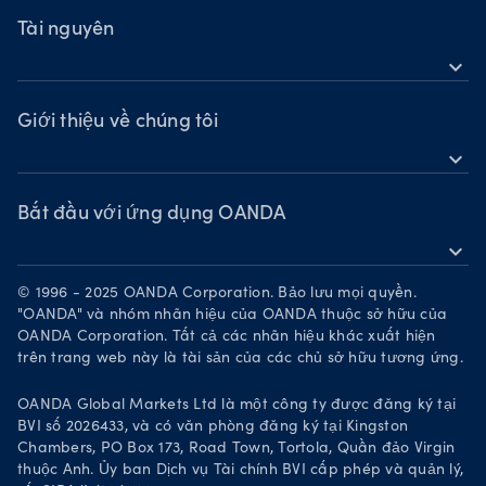
Hàng hóa
TradingView
Tài nguyên
Tiền kỹ thuật số
expand_more
MetaTrader 5
Trợ giúp
OANDA Labs
Giới thiệu về chúng tôi
expand_more
tập đoàn OANDA
Giải thưởng
Bắt đầu với ứng dụng OANDA
expand_more
Trở thành đối tác
Tải về trên App Store
Cơ hội việc làm
© 1996 - 2025 OANDA Corporation. Bảo lưu mọi quyền.
Tải về trên Google Play
"OANDA" và nhóm nhãn hiệu của OANDA thuộc sở hữu của
Tài liệu pháp lý
OANDA Corporation. Tất cả các nhãn hiệu khác xuất hiện
Giao dịch trên TradingView
trên trang web này là tài sản của các chủ sở hữu tương ứng.
OANDA Global Markets Ltd là một công ty được đăng ký tại
BVI số 2026433, và có văn phòng đăng ký tại Kingston
Chambers, PO Box 173, Road Town, Tortola, Quần đảo Virgin
thuộc Anh. Ủy ban Dịch vụ Tài chính BVI cấp phép và quản lý,