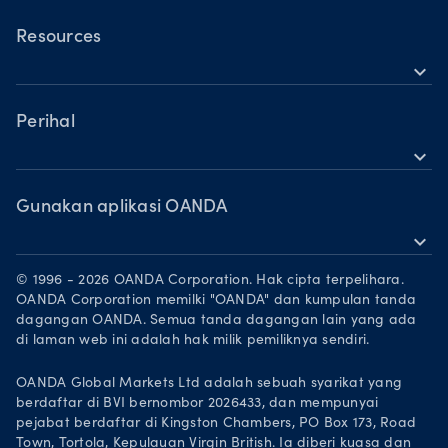
OANDA Mudah Alih
Saham
TradingView
Resources
Komoditi
expand_more
MetaTrader 5
Sokongan
Mata wang kripto
Perihal
expand_more
Kumpulan OANDA
Anugerah
Gunakan aplikasi OANDA
expand_more
Jadi rakan niaga
Muat turun di App Store
Peluang Pekerjaan
© 1996 - 2026 OANDA Corporation. Hak cipta terpelihara.
Dapatkannya di Google Play
OANDA Corporation memilki "OANDA" dan kumpulan tanda
Dokumen perundangan
dagangan OANDA. Semua tanda dagangan lain yang ada
Berdagang di TradingView
di laman web ini adalah hak milik pemiliknya sendiri.
OANDA Global Markets Ltd adalah sebuah syarikat yang
berdaftar di BVI bernombor 2026433, dan mempunyai
pejabat berdaftar di Kingston Chambers, PO Box 173, Road
Town, Tortola, Kepulauan Virgin British. Ia diberi kuasa dan