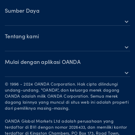
OANDA Seluler
Saham
TradingView
Sumber Daya
Komoditas
expand_more
MetaTrader 5
Dukungan
Mata Uang Kripto
OANDA Labs
Tentang kami
expand_more
Pelajari
OANDA Group
Penghargaan
Mulai dengan aplikasi OANDA
expand_more
Mitra Pemasaran
Unduh di App Store
Karier
© 1996 - 2024 OANDA Corporation. Hak cipta dilindungi
Dapatkan di Google Play
undang-undang. "OANDA", dan keluarga merek dagang
Legal documents
OANDA adalah milik OANDA Corporation. Semua merek
Trading di TradingView
dagang lainnya yang muncul di situs web ini adalah properti
dari pemiliknya masing-masing.
OANDA Global Markets Ltd adalah perusahaan yang
terdaftar di BVI dengan nomor 2026433, dan memiliki kantor
terdaftar di Kingston Chambers, PO Box 173, Road Town,