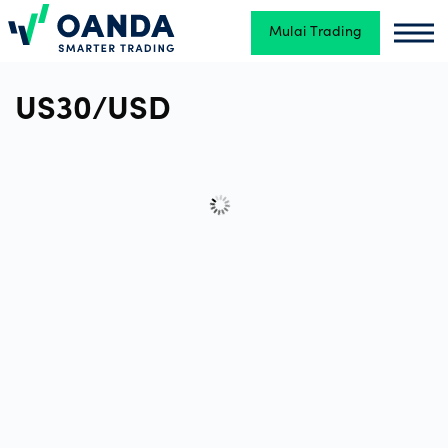
Mulai Trading
Oanda
Oan
Trading
US30/USD
Platform
Alat &
Sumber
Daya
Jenis
akun