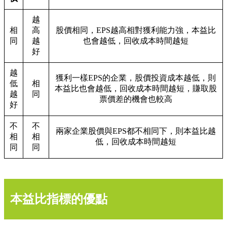
越
相
高
股價相同，EPS越高相對獲利能力強，本益比
同
越
也會越低，回收成本時間越短
好
越
獲利一樣EPS的企業，股價投資成本越低，則
低
相
本益比也會越低，回收成本時間越短，賺取股
越
同
票價差的機會也較高
好
不
不
兩家企業股價與EPS都不相同下，則本益比越
相
相
低，回收成本時間越短
同
同
本益比指標的優點