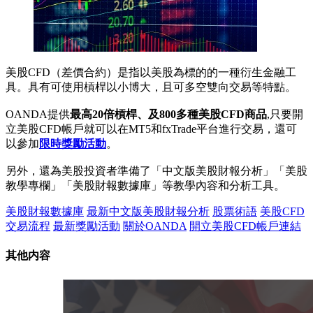
美股CFD（差價合約）是指以美股為標的的一種衍生金融工
具。具有可使用槓桿以小博大，且可多空雙向交易等特點。
OANDA提供
最高20倍槓桿、及800多種美股CFD商品
,只要開
立美股CFD帳戶就可以在MT5和fxTrade平台進行交易，還可
以參加
限時獎勵活動
。
另外，還為美股投資者準備了「中文版美股財報分析」「美股
教學專欄」「美股財報數據庫」等教學內容和分析工具。
美股財報數據庫
最新中文版美股財報分析
股票術語
美股CFD
交易流程
最新獎勵活動
關於OANDA
開立美股CFD帳戶連結
其他内容