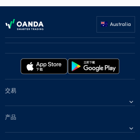
Footer
Australia
交易
expand_more
金融工具
工具
产品
expand_more
账户
外汇差价合约（CFD）