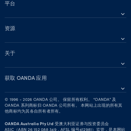
营业时间
股票差价合约（CFD）
平台
节假日交易时间
expand_more
指数差价合约（CFD）
OANDA 移动版
金属差价合约（CFD）
OANDA 网页版
资源
加密货币差价合约（CFD）
expand_more
TradingView
帮助
大宗商品差价合约（CFD）
MetaTrader 4
学习
关于
债券差价合约（CFD）
MetaTrader 5
expand_more
网络研讨会与活动
OANDA 集团
成为合作伙伴
获取 OANDA 应用
expand_more
人才招募
在 App Store 下载
法律文件
© 1996 - 2026 OANDA 公司。 保留所有权利。 “OANDA” 及
在 Google Play 上下载
OANDA 系列商标归 OANDA 公司所有。 本网站上出现的所有其
安全实践
他商标均为其各自所有者所有。
在 TradingView 上进行交易
Your Privacy Rights
OANDA Australia Pty Ltd
受澳大利亚证券与投资委员会
ASIC（ABN 26 152 088 349，AFSL 编号412981）监管，是本网站