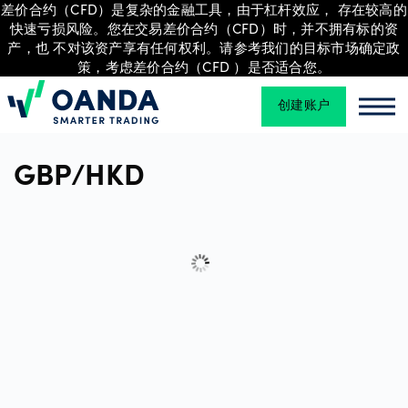
差价合约（CFD）是复杂的金融工具，由于杠杆效应， 存在较高的
快速亏损风险。您在交易差价合约（CFD）时，并不拥有标的资
产，也 不对该资产享有任何权利。请参考我们的目标市场确定政
策，考虑差价合约（CFD ）是否适合您。
交
易
创建账户
Oanda
Oan
GBP/HKD
平
台
工
具
和
资
源