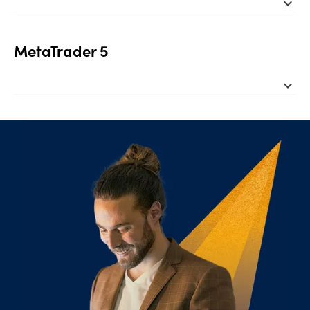
expand_more
MetaTrader 5
expand_more
OANDA 移动版
我们的移动应用是“最佳交易工具奖”获得者（2021 年在线
OANDA 网页版
个人财富奖）。
我们功能强大的平台将简单易学的界面、整套的技术分析
可自定义界面
工具以及先进的图表组合等结合为一体。
警报和价格信号通知
凭借卓越的交易技术，纵使行情波动不定，亦能快速响
手机图表
应，先人一步
通过行为模式分析，精准定位您的交易优势与短板，从
TradingView
而扬长避短
下载应用
全套风险管理订单，助力安心交易
加入拥有超过 5000 万活跃投资者的大型网络金融社区，
MetaTrader 4
尽享各种自定义指标。