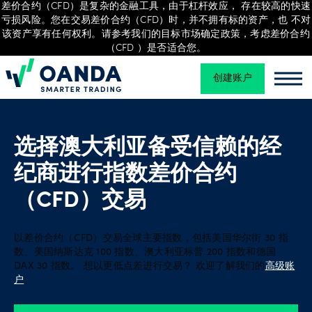
差价合约（CFD）是复杂的金融工具，由于杠杆效应， 存在较高的快速
亏损风险。您在交易差价合约（CFD）时，并不拥有标的资产，也 不对
该资产享有任何权利。请参考我们的目标市场确定政策，考虑差价合约
（CFD ）是否适合您。
交
创建账户
Oanda
易
Oand
平
选择澳大利亚备受信赖的经
台
纪商进行指数差价合约
（CFD）交易
工
具
以差价合约（CFD）交易全球主要指数，包括美国华尔街 30 指
和
数、美国纳斯达克 100 指数、澳大利亚标普 200 指数和德国
资
DAX 30 指数。 想以更低点差进行交易？ 欢迎了解我们的
高级账
户
。
源