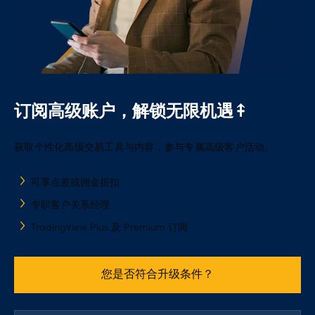
查看网页版平台
我们量身定制的桥接技术，融合了 OANDA 报价执行优势
集中管理所有工具
与 MT4 的图表分析功能，强强联合。
卓越的图表工具
MetaTrader 5
借助拖放式一篮子委托功能，直接在图表上交易
自动交易策略
专有 MT4 插件
无可匹敌的MT5平台，让交易更加明智。 使用内置市场深
订阅高级账户，解锁无限机遇⤉
试用 TradingView
MT4 未平仓委托指标
度、高级交易工具以及改进的图表功能
获取个性化高级交易工具与内容，参与专属高级客户活动。
试用 MT5
试用 MT4
可享点差或佣金折扣
专职客户关系经理
TradingView Plus 及 Premium 订阅
您是否符合升级条件？