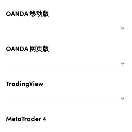
OANDA 移动版
expand_more
OANDA 网页版
expand_more
TradingView
expand_more
MetaTrader 4