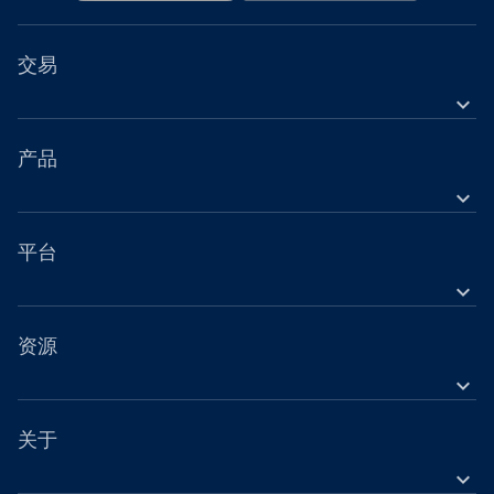
指数无法直接买卖。 通过 OANDA ，您可以将指数作为差价合约
（CFD）进行交易。 我们的指数差价合约（CFD）源自标的金融
交易
工具的价格。 我们提供具竞争力的指数差价合约（CFD）点差。
建仓澳大利亚标普 200 指数和美国华尔街 30 指数，分别可享 0.8
expand_more
点起及 1.5 点起的点差。
金融工具
工具
产品
expand_more
账户
外汇差价合约（CFD）
营业时间
股票差价合约（CFD）
平台
节假日交易时间
expand_more
指数差价合约（CFD）
OANDA 移动版
金属差价合约（CFD）
OANDA 网页版
资源
加密货币差价合约（CFD）
expand_more
TradingView
帮助
大宗商品差价合约（CFD）
MetaTrader 4
学习
关于
债券差价合约（CFD）
MetaTrader 5
expand_more
网络研讨会与活动