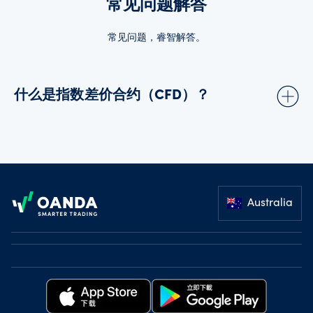
常见问题解答
常见问题，睿智解答。
什么是指数差价合约（CFD）？
指数（也称为股票指数）反映的是在某个交易所上市的一组资产
或股票的价值。 主要的金融指数包括道琼斯工业平均指数、富时
Footer
100 指数、法国指数 40 和德国 DAX 30 指数。 不同的指数有其
各自的成分股确定标准。
Australia
道琼斯指数由纽约证券交易所上市的 30 家大型上市公司组成，
按其股价确定权重；而英国富时 100 指数则由英国 100 家最大的
蓝筹公司组成，按其市值确定权重。
OANDA 提供大多数全球主要指数的差价合约（CFD），包括富
时中国 A50 指数、德国 DAX 30 指数、澳大利亚标普 200 指数和
新加坡海峡时报指数。 指数的成分股价格上涨时，指数价格也随
之上涨。 指数的成分股价格下跌时，指数值也随之下跌。