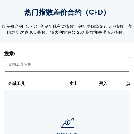
更
多
热门指数差价合约（CFD）
帮
以差价合约（CFD）交易全球主要指数，包括美国华尔街 30 指数、美
助
Language
国纳斯达克 100 指数、澳大利亚标普 200 指数和香港 50 指数。
账
户
搜索:
支
持
登录
优
惠
金融工具
卖出
买入
点