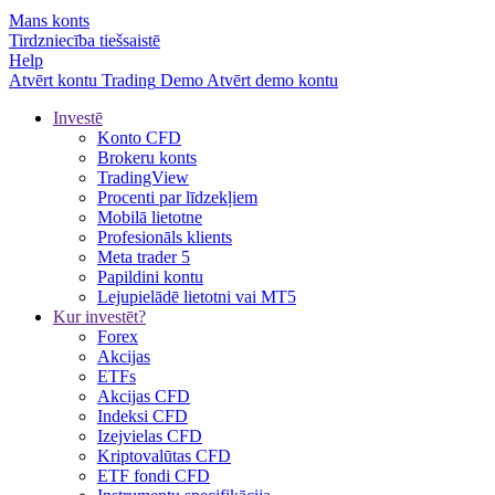
Mans konts
Tirdzniecība tiešsaistē
Help
Atvērt kontu
Trading
Demo
Atvērt demo kontu
Investē
Konto CFD
Brokeru konts
TradingView
Procenti par līdzekļiem
Mobilā lietotne
Profesionāls klients
Meta trader 5
Papildini kontu
Lejupielādē lietotni vai MT5
Kur investēt?
Forex
Akcijas
ETFs
Akcijas CFD
Indeksi CFD
Izejvielas CFD
Kriptovalūtas CFD
ETF fondi CFD