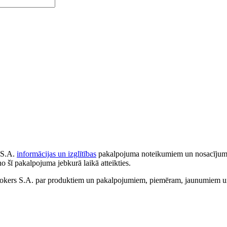
 S.A.
informācijas un izglītības
pakalpojuma noteikumiem un nosacījumiem
no šī pakalpojuma jebkurā laikā atteikties.
ers S.A. par produktiem un pakalpojumiem, piemēram, jaunumiem un 