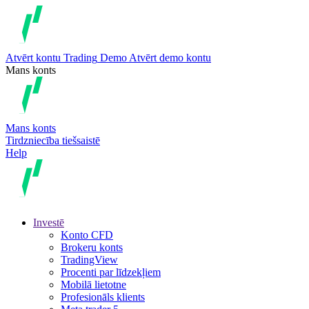
Atvērt kontu
Trading
Demo
Atvērt demo kontu
Mans konts
Mans konts
Tirdzniecība tiešsaistē
Help
Investē
Konto CFD
Brokeru konts
TradingView
Procenti par līdzekļiem
Mobilā lietotne
Profesionāls klients