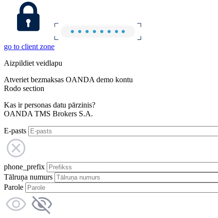
go to client zone
Aizpildiet veidlapu
Atveriet bezmaksas OANDA demo kontu
Rodo section
Kas ir personas datu pārzinis?
OANDA TMS Brokers S.A.
E-pasts
phone_prefix
Tālruņa numurs
Parole