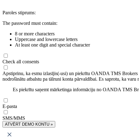
Paroles stiprums:
The password must contain:
8 or more characters
Uppercase and lowercase letters
At least one digit and special character
Check all consents
Apstiprinu, ka esmu izlasījis(-usi) un piekrītu OANDA TMS Brokers
nodrošinātu atbalstu pa tālruni konta pārvaldībai. Es saprotu, ka varu 
Es piekrītu saņemt mārketinga informāciju no OANDA TMS Brok
E-pasta
SMS/MMS
ATVĒRT DEMO KONTU »