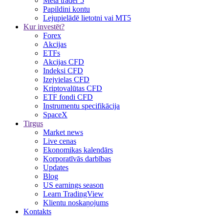
Meta trader 5
Papildini kontu
Lejupielādē lietotni vai MT5
Kur investēt?
Forex
Akcijas
ETFs
Akcijas CFD
Indeksi CFD
Izejvielas CFD
Kriptovalūtas CFD
ETF fondi CFD
Instrumentu specifikācija
SpaceX
Tirgus
Market news
Live cenas
Ekonomikas kalendārs
Korporatīvās darbības
Updates
Blog
US earnings season
Learn TradingView
Klientu noskaņojums
Kontakts