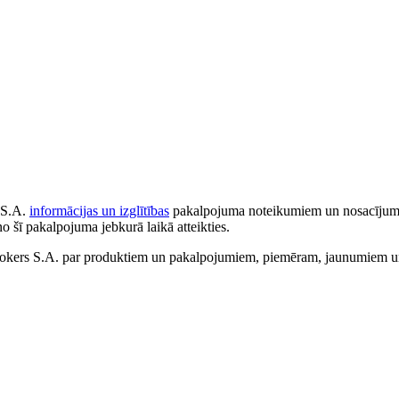
 S.A.
informācijas un izglītības
pakalpojuma noteikumiem un nosacījumiem
no šī pakalpojuma jebkurā laikā atteikties.
ers S.A. par produktiem un pakalpojumiem, piemēram, jaunumiem un 