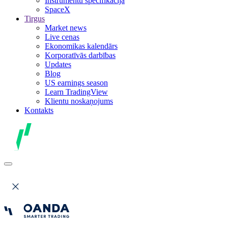
Instrumentu specifikācija
SpaceX
Tirgus
Market news
Live cenas
Ekonomikas kalendārs
Korporatīvās darbības
Updates
Blog
US earnings season
Learn TradingView
Klientu noskaņojums
Kontakts