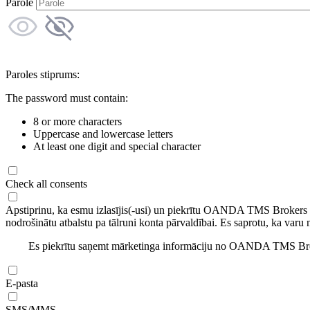
Parole
Paroles stiprums:
The password must contain:
8 or more characters
Uppercase and lowercase letters
At least one digit and special character
Check all consents
Apstiprinu, ka esmu izlasījis(-usi) un piekrītu OANDA TMS Brokers
nodrošinātu atbalstu pa tālruni konta pārvaldībai. Es saprotu, ka varu 
Es piekrītu saņemt mārketinga informāciju no OANDA TMS Brok
E-pasta
SMS/MMS