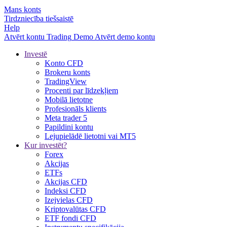
Mans konts
Tirdzniecība tiešsaistē
Help
Atvērt kontu
Trading
Demo
Atvērt demo kontu
Investē
Konto CFD
Brokeru konts
TradingView
Procenti par līdzekļiem
Mobilā lietotne
Profesionāls klients
Meta trader 5
Papildini kontu
Lejupielādē lietotni vai MT5
Kur investēt?
Forex
Akcijas
ETFs
Akcijas CFD
Indeksi CFD
Izejvielas CFD
Kriptovalūtas CFD
ETF fondi CFD