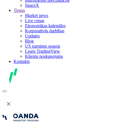
Instrumentu specifikācija
SpaceX
Tirgus
Market news
Live cenas
Ekonomikas kalendārs
Korporatīvās darbības
Updates
Blog
US earnings season
Learn TradingView
Klientu noskaņojums
Kontakts