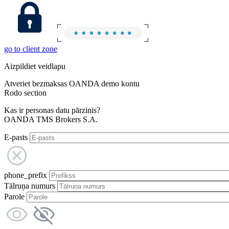
go to client zone
Aizpildiet veidlapu
Atveriet bezmaksas OANDA demo kontu
Rodo section
Kas ir personas datu pārzinis?
OANDA TMS Brokers S.A.
E-pasts
phone_prefix
Tālruņa numurs
Parole