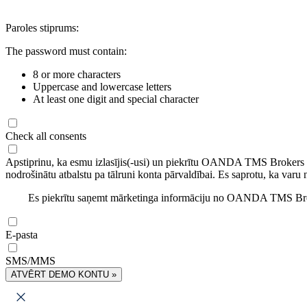
Paroles stiprums:
The password must contain:
8 or more characters
Uppercase and lowercase letters
At least one digit and special character
Check all consents
Apstiprinu, ka esmu izlasījis(-usi) un piekrītu OANDA TMS Brokers
nodrošinātu atbalstu pa tālruni konta pārvaldībai. Es saprotu, ka varu 
Es piekrītu saņemt mārketinga informāciju no OANDA TMS Brok
E-pasta
SMS/MMS
ATVĒRT DEMO KONTU »