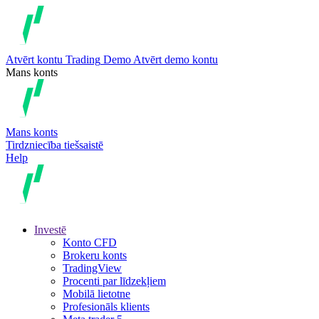
Atvērt kontu
Trading
Demo
Atvērt demo kontu
Mans konts
Mans konts
Tirdzniecība tiešsaistē
Help
Investē
Konto CFD
Brokeru konts
TradingView
Procenti par līdzekļiem
Mobilā lietotne
Profesionāls klients