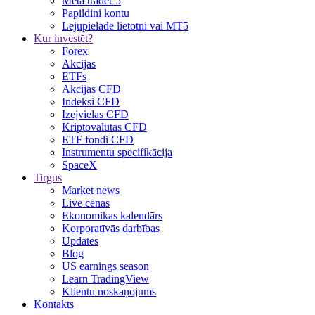
Meta trader 5
Papildini kontu
Lejupielādē lietotni vai MT5
Kur investēt?
Forex
Akcijas
ETFs
Akcijas CFD
Indeksi CFD
Izejvielas CFD
Kriptovalūtas CFD
ETF fondi CFD
Instrumentu specifikācija
SpaceX
Tirgus
Market news
Live cenas
Ekonomikas kalendārs
Korporatīvās darbības
Updates
Blog
US earnings season
Learn TradingView
Klientu noskaņojums
Kontakts