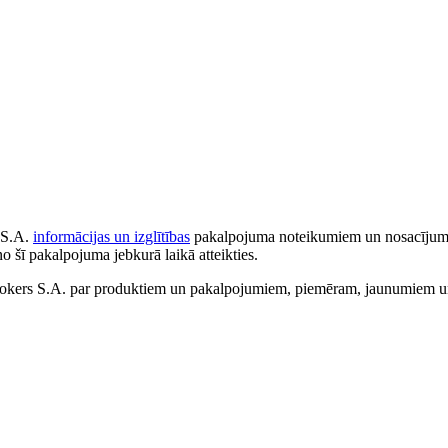
 S.A.
informācijas un izglītības
pakalpojuma noteikumiem un nosacījumiem
no šī pakalpojuma jebkurā laikā atteikties.
ers S.A. par produktiem un pakalpojumiem, piemēram, jaunumiem un 