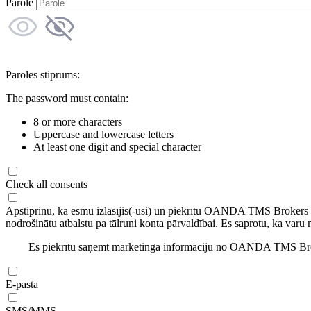
Parole
Paroles stiprums:
The password must contain:
8 or more characters
Uppercase and lowercase letters
At least one digit and special character
Check all consents
Apstiprinu, ka esmu izlasījis(-usi) un piekrītu OANDA TMS Brokers
nodrošinātu atbalstu pa tālruni konta pārvaldībai. Es saprotu, ka varu 
Es piekrītu saņemt mārketinga informāciju no OANDA TMS Brok
E-pasta
SMS/MMS