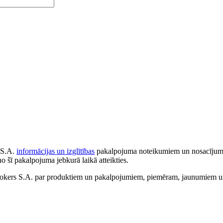
 S.A.
informācijas un izglītības
pakalpojuma noteikumiem un nosacījumiem
no šī pakalpojuma jebkurā laikā atteikties.
ers S.A. par produktiem un pakalpojumiem, piemēram, jaunumiem un 