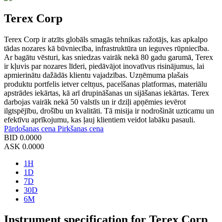
Terex Corp
Terex Corp ir atzīts globāls smagās tehnikas ražotājs, kas apkalpo
tādas nozares kā būvniecība, infrastruktūra un ieguves rūpniecība.
Ar bagātu vēsturi, kas sniedzas vairāk nekā 80 gadu garumā, Terex
ir kļuvis par nozares līderi, piedāvājot inovatīvus risinājumus, lai
apmierinātu dažādās klientu vajadzības. Uzņēmuma plašais
produktu portfelis ietver celtņus, pacelšanas platformas, materiālu
apstrādes iekārtas, kā arī drupināšanas un sijāšanas iekārtas. Terex
darbojas vairāk nekā 50 valstīs un ir dziļi apņēmies ievērot
ilgtspējību, drošību un kvalitāti. Tā misija ir nodrošināt uzticamu un
efektīvu aprīkojumu, kas ļauj klientiem veidot labāku pasauli.
Pārdošanas cena
Pirkšanas cena
BID
0.0000
ASK
0.0000
1H
1D
7D
30D
6M
Instrument specification for Terex Corp