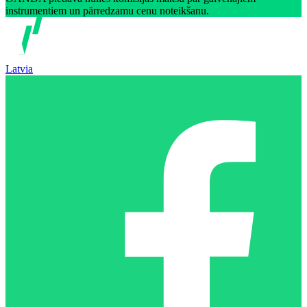
instrumentiem un pārredzamu cenu noteikšanu.
Latvia