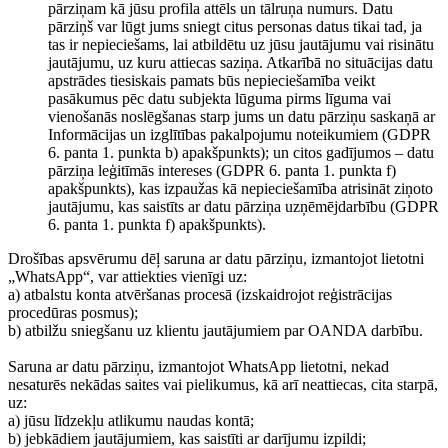
pārziņam kā jūsu profila attēls un tālruņa numurs. Datu
pārziņš var lūgt jums sniegt citus personas datus tikai tad, ja
tas ir nepieciešams, lai atbildētu uz jūsu jautājumu vai risinātu
jautājumu, uz kuru attiecas saziņa. Atkarībā no situācijas datu
apstrādes tiesiskais pamats būs nepieciešamība veikt
pasākumus pēc datu subjekta lūguma pirms līguma vai
vienošanās noslēgšanas starp jums un datu pārziņu saskaņā ar
Informācijas un izglītības pakalpojumu noteikumiem (GDPR
6. panta 1. punkta b) apakšpunkts); un citos gadījumos – datu
pārziņa leģitīmās intereses (GDPR 6. panta 1. punkta f)
apakšpunkts), kas izpaužas kā nepieciešamība atrisināt ziņoto
jautājumu, kas saistīts ar datu pārziņa uzņēmējdarbību (GDPR
6. panta 1. punkta f) apakšpunkts).
Drošības apsvērumu dēļ saruna ar datu pārziņu, izmantojot lietotni
„WhatsApp“, var attiekties vienīgi uz:
a) atbalstu konta atvēršanas procesā (izskaidrojot reģistrācijas
procedūras posmus);
b) atbilžu sniegšanu uz klientu jautājumiem par OANDA darbību.
Saruna ar datu pārziņu, izmantojot WhatsApp lietotni, nekad
nesaturēs nekādas saites vai pielikumus, kā arī neattiecas, cita starpā,
uz:
a) jūsu līdzekļu atlikumu naudas kontā;
b) jebkādiem jautājumiem, kas saistīti ar darījumu izpildi;