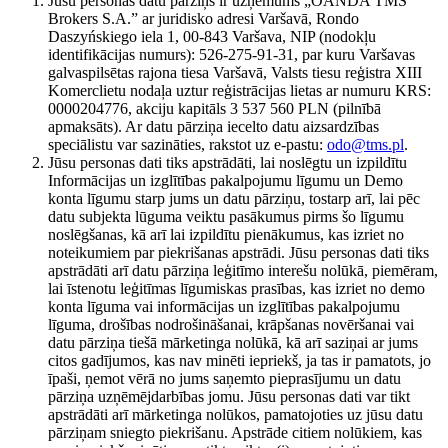
Jūsu personas datu pārziņš ir uzņēmums „OANDA TMS
Brokers S.A.” ar juridisko adresi Varšavā, Rondo
Daszyńskiego iela 1, 00-843 Varšava, NIP (nodokļu
identifikācijas numurs): 526-275-91-31, par kuru Varšavas
galvaspilsētas rajona tiesa Varšavā, Valsts tiesu reģistra XIII
Komerclietu nodaļa uztur reģistrācijas lietas ar numuru KRS:
0000204776, akciju kapitāls 3 537 560 PLN (pilnībā
apmaksāts). Ar datu pārziņa iecelto datu aizsardzības
speciālistu var sazināties, rakstot uz e-pastu:
odo@tms.pl
.
Jūsu personas dati tiks apstrādāti, lai noslēgtu un izpildītu
Informācijas un izglītības pakalpojumu līgumu un Demo
konta līgumu starp jums un datu pārziņu, tostarp arī, lai pēc
datu subjekta lūguma veiktu pasākumus pirms šo līgumu
noslēgšanas, kā arī lai izpildītu pienākumus, kas izriet no
noteikumiem par piekrišanas apstrādi. Jūsu personas dati tiks
apstrādāti arī datu pārziņa leģitīmo interešu nolūkā, piemēram,
lai īstenotu leģitīmas līgumiskas prasības, kas izriet no demo
konta līguma vai informācijas un izglītības pakalpojumu
līguma, drošības nodrošināšanai, krāpšanas novēršanai vai
datu pārziņa tiešā mārketinga nolūkā, kā arī saziņai ar jums
citos gadījumos, kas nav minēti iepriekš, ja tas ir pamatots, jo
īpaši, ņemot vērā no jums saņemto pieprasījumu un datu
pārziņa uzņēmējdarbības jomu. Jūsu personas dati var tikt
apstrādāti arī mārketinga nolūkos, pamatojoties uz jūsu datu
pārziņam sniegto piekrišanu. Apstrāde citiem nolūkiem, kas