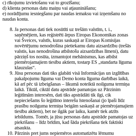
c) rīkojumu izvietošanu vai to grozīšanu;
d) klienta personas datu maiņu vai atjaunināšanu;
e) norādījumu iesniegšanu par naudas iemaksu vai izņemšanu no
naudas konta.
Ja personas dati tiek nosūtīti uz trešām valstīm, t. i.,
saņēmējiem, kas reģistrēti ārpus Eiropas Ekonomikas zonas
vai Šveices, valstīs, kuras saskaņā ar Eiropas Komisijas
novērtējumu nenodrošina pietiekamu datu aizsardzību (trešās
valstis, kas nenodrošina atbilstošu aizsardzības līmeni), datu
pārziņš tos nosūta, izmantojot mehānismus, kas atbilst
piemērojamajiem tiesību aktiem, tostarp ES „standarta līguma
klauzulas“.
Jūsu personas dati tiks glabāti visā Informācijas un izglītības
pakalpojumu līguma vai Demo konta līguma darbības laikā,
kā arī pēc tā izbeigšanas – likumā noteiktā noilguma termiņa
laikā. Tiktāl, ciktāl datu apstrāde pamatojas uz Pārzinim
leģitīmām interesēm, dati tiks apstrādāti tik ilgi, cik
nepieciešams šo leģitīmo interešu īstenošanai (jo īpaši līdz
prasību noilguma termiņa beigām saskaņā ar piemērojamajiem
tiesību aktiem), bet ne ilgāk par laiku, kamēr tiek atzīts
iebildums. Tomēr, ja jūsu personas datu apstrāde pamatojas uz
piekrišanu – līdz brīdim, kad šāda piekrišana tiek faktiski
atsaukta.
Pārzinis pret jums nepiemēros automatizētu lēmumu