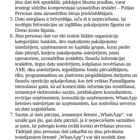
jūsu dati tiek apstrādāti, pārkāpjot likuma prasības, varat
iesniegt sūdzību kompetentajai uzraudzības iestādei – Polijas
Personas datu aizsardzības biroja priekšsēdētājam.
Datu sniegšana ir brīvprātīga, taču tā ir nepieciešama, lai
noslēgtu Informācijas un izglītības pakalpojumu līgumu un
Demo konta līgumu.
Jūsu personas dati var tikt nodoti šādām organizāciju
kategorijām: bankām, ātro maksājumu pakalpojumu
sniedzējiem, uzņēmumiem no kapitāla grupas, kurai pieder
datu pārziņš, kurjeru pakalpojumu sniedzējiem, pasta
operatoriem, uzraudzības iestādēm, finanšu informācijas
iestādēm, tirgus datu sniedzējiem, krāpšanas novēršanas un
AML rīku sniedzējiem, ieguldījumu fondu pārvaldītājiem,
rīku, programmatūras un platformu piegādātājiem darījumu un
finanšu operāciju apkalpošanai, kas tiek veiktas Pamatlīguma
īstenošanas gaitā, kā arī komerciālās informācijas nosūtīšanai,
izmantojot elektronisko saziņu, juridiskajiem konsultantiem,
revīzijas uzņēmumiem, konsultāciju uzņēmumiem, WhatsApp
lietotnes sniedzējam un uzņēmumiem, kas nodrošina serverus
un datu uzglabāšanu.
Saziņu ar datu pārziņu, izmantojot lietotni „WhatsApp“, var
uzsākt gan jūs, gan datu pārziņš, ja ir nepieciešams sazināties
ar jums, lai pabeigtu konta (reālā konta) atvēršanas procesu.
Tādējādi jūsu personas dati (atkarībā no jūsu privātuma
iestatījumiem lietotnē „WhatsApp“) var tikt nosūtīti datu