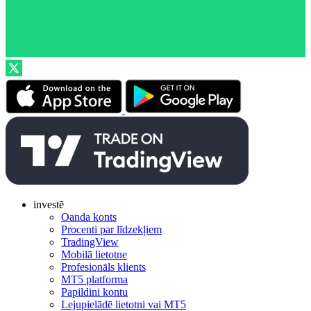
investē
Oanda konts
Procenti par līdzekļiem
TradingView
Mobilā lietotne
Profesionāls klients
MT5 platforma
Papildini kontu
Lejupielādē lietotni vai MT5