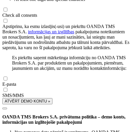
Check all consents
Apstiprinu, ka esmu izlasījis(-usi) un piekrītu OANDA TMS
Brokers S.A.
informācijas un izglītības
pakalpojuma noteikumiem
un nosacījumiem, kas ļauj ar mani sazināties, lai sniegtu man
piedāvājumu un nodrošinātu atbalstu pa tālruni konta pārvaldībai. Es
saprotu, ka varu no šī pakalpojuma jebkurā laikā atteikties.
Es piekrītu saņemt mārketinga informāciju no OANDA TMS
Brokers S.A. par produktiem un pakalpojumiem, piemēram,
jaunumiem un akcijām, uz manu norādīto kontaktinformāciju:
E-pasta
SMS/MMS
ATVĒRT DEMO KONTU »
OANDA TMS Brokers S.A. privātuma politika – demo konts,
informācijas un izglītojošie pakalpojumi