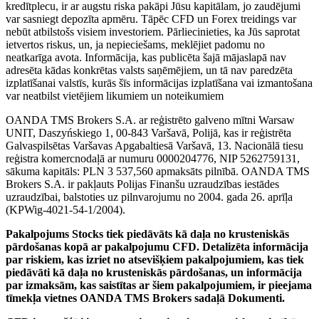
kredītplecu, ir ar augstu riska pakāpi Jūsu kapitālam, jo zaudējumi
var sasniegt depozīta apmēru. Tāpēc CFD un Forex treidings var
nebūt atbilstošs visiem investoriem. Pārliecinieties, ka Jūs saprotat
ietvertos riskus, un, ja nepieciešams, meklējiet padomu no
neatkarīga avota. Informācija, kas publicēta šajā mājaslapā nav
adresēta kādas konkrētas valsts saņēmējiem, un tā nav paredzēta
izplatīšanai valstīs, kurās šīs informācijas izplatīšana vai izmantošana
var neatbilst vietējiem likumiem un noteikumiem
OANDA TMS Brokers S.A. ar reģistrēto galveno mītni Warsaw
UNIT, Daszyńskiego 1, 00-843 Varšavā, Polijā, kas ir reģistrēta
Galvaspilsētas Varšavas Apgabaltiesā Varšavā, 13. Nacionālā tiesu
reģistra komercnodaļā ar numuru 0000204776, NIP 5262759131,
sākuma kapitāls: PLN 3 537,560 apmaksāts pilnībā. OANDA TMS
Brokers S.A. ir pakļauts Polijas Finanšu uzraudzības iestādes
uzraudzībai, balstoties uz pilnvarojumu no 2004. gada 26. aprīļa
(KPWig-4021-54-1/2004).
Pakalpojums Stocks tiek piedāvāts kā daļa no krusteniskās
pārdošanas kopā ar pakalpojumu CFD. Detalizēta informācija
par riskiem, kas izriet no atsevišķiem pakalpojumiem, kas tiek
piedāvāti kā daļa no krusteniskās pārdošanas, un informācija
par izmaksām, kas saistītas ar šiem pakalpojumiem, ir pieejama
tīmekļa vietnes OANDA TMS Brokers sadaļā Dokumenti.