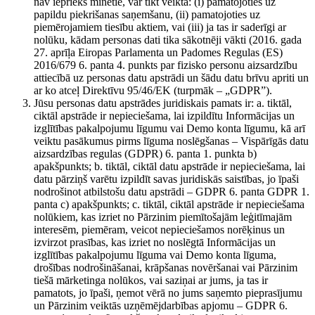
nav iepriekš minētie, var tikt veikta: (i) pamatojoties uz
papildu piekrišanas saņemšanu, (ii) pamatojoties uz
piemērojamiem tiesību aktiem, vai (iii) ja tas ir saderīgi ar
nolūku, kādam personas dati tika sākotnēji vākti (2016. gada
27. aprīļa Eiropas Parlamenta un Padomes Regulas (ES)
2016/679 6. panta 4. punkts par fizisko personu aizsardzību
attiecībā uz personas datu apstrādi un šādu datu brīvu apriti un
ar ko atceļ Direktīvu 95/46/EK (turpmāk – „GDPR”).
Jūsu personas datu apstrādes juridiskais pamats ir: a. tiktāl,
ciktāl apstrāde ir nepieciešama, lai izpildītu Informācijas un
izglītības pakalpojumu līgumu vai Demo konta līgumu, kā arī
veiktu pasākumus pirms līguma noslēgšanas – Vispārīgās datu
aizsardzības regulas (GDPR) 6. panta 1. punkta b)
apakšpunkts; b. tiktāl, ciktāl datu apstrāde ir nepieciešama, lai
datu pārziņš varētu izpildīt savas juridiskās saistības, jo īpaši
nodrošinot atbilstošu datu apstrādi – GDPR 6. panta GDPR 1.
panta c) apakšpunkts; c. tiktāl, ciktāl apstrāde ir nepieciešama
nolūkiem, kas izriet no Pārzinim piemītošajām leģitīmajām
interesēm, piemēram, veicot nepieciešamos norēķinus un
izvirzot prasības, kas izriet no noslēgtā Informācijas un
izglītības pakalpojumu līguma vai Demo konta līguma,
drošības nodrošināšanai, krāpšanas novēršanai vai Pārzinim
tiešā mārketinga nolūkos, vai saziņai ar jums, ja tas ir
pamatots, jo īpaši, ņemot vērā no jums saņemto pieprasījumu
un Pārzinim veiktās uzņēmējdarbības apjomu – GDPR 6.