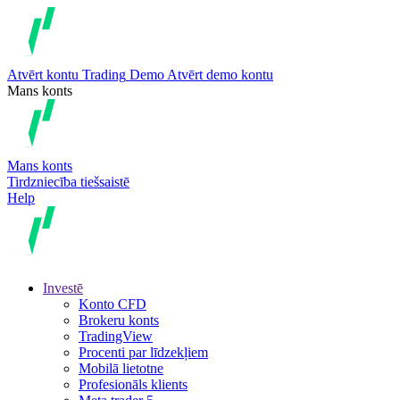
Atvērt kontu
Trading
Demo
Atvērt demo kontu
Mans konts
Mans konts
Tirdzniecība tiešsaistē
Help
Investē
Konto CFD
Brokeru konts
TradingView
Procenti par līdzekļiem
Mobilā lietotne
Profesionāls klients