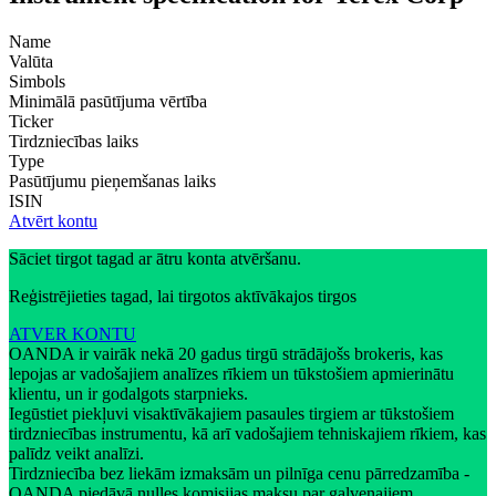
Name
Valūta
Simbols
Minimālā pasūtījuma vērtība
Ticker
Tirdzniecības laiks
Type
Pasūtījumu pieņemšanas laiks
ISIN
Atvērt kontu
Sāciet tirgot tagad ar ātru konta atvēršanu.
Reģistrējieties tagad, lai tirgotos aktīvākajos tirgos
ATVER KONTU
OANDA ir vairāk nekā 20 gadus tirgū strādājošs brokeris, kas
lepojas ar vadošajiem analīzes rīkiem un tūkstošiem apmierinātu
klientu, un ir godalgots starpnieks.
Iegūstiet piekļuvi visaktīvākajiem pasaules tirgiem ar tūkstošiem
tirdzniecības instrumentu, kā arī vadošajiem tehniskajiem rīkiem, kas
palīdz veikt analīzi.
Tirdzniecība bez liekām izmaksām un pilnīga cenu pārredzamība -
OANDA piedāvā nulles komisijas maksu par galvenajiem