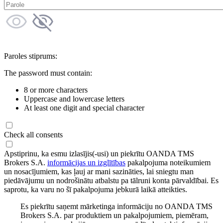
Paroles stiprums:
The password must contain:
8 or more characters
Uppercase and lowercase letters
At least one digit and special character
Check all consents
Apstiprinu, ka esmu izlasījis(-usi) un piekrītu OANDA TMS
Brokers S.A.
informācijas un izglītības
pakalpojuma noteikumiem
un nosacījumiem, kas ļauj ar mani sazināties, lai sniegtu man
piedāvājumu un nodrošinātu atbalstu pa tālruni konta pārvaldībai. Es
saprotu, ka varu no šī pakalpojuma jebkurā laikā atteikties.
Es piekrītu saņemt mārketinga informāciju no OANDA TMS
Brokers S.A. par produktiem un pakalpojumiem, piemēram,