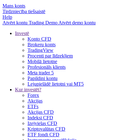
Mans konts
Tirdzniecība tiešsaistē
Help
Atvērt kontu
Trading
Demo
Atvērt demo kontu
Investē
Konto CFD
Brokeru konts
TradingView
Procenti par līdzekļiem
Mobilā lietotne
Profesionāls klients
Meta trader 5
Papildini kontu
Lejupielādē lietotni vai MT5
Kur investēt?
Forex
Akcijas
ETFs
Akcijas CFD
Indeksi CFD
Izejvielas CFD
Kriptovalūtas CFD
ETF fondi CFD