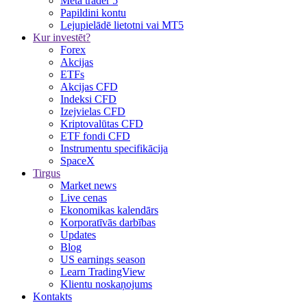
Meta trader 5
Papildini kontu
Lejupielādē lietotni vai MT5
Kur investēt?
Forex
Akcijas
ETFs
Akcijas CFD
Indeksi CFD
Izejvielas CFD
Kriptovalūtas CFD
ETF fondi CFD
Instrumentu specifikācija
SpaceX
Tirgus
Market news
Live cenas
Ekonomikas kalendārs
Korporatīvās darbības
Updates
Blog
US earnings season
Learn TradingView
Klientu noskaņojums
Kontakts