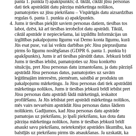
panta 1. punkta f) apakšpunkts; d. tiktāl, ciktāl jūsu personas
dati tiek apstrādāti datu pārziņa mārketinga nolūkos,
pamatojoties uz jūsu piekrišanu – Vispārīgās datu aizsardzības
regulas 6. panta 1. punkta a) apakšpunkts.
Jums ir tiesības piekļūt saviem personas datiem, tiesības tos
labot, dzēst, kā arī tiesības ierobežot datu apstrādi. Tiktāl,
ciktāl apstrāde ir nepieciešama, lai izpildītu Informācijas un
izglītības pakalpojumu līgumu vai Demo konta līgumu, kurā
Jūs esat puse, vai lai veiktu darbības pēc Jūsu pieprasījuma
pirms šo līgumu noslēgšanas (GDPR 6. panta 1. punkta b)
apakšpunkts), Jums ir arī tiesības pārsūtīt datus. Jebkurā brīdī
Jums ir tiesības iebilst, pamatojoties uz Jūsu konkrēto
situāciju, pret Jūsu personas datu izmantošanu, ja datu pārziņš
apstrādā Jūsu personas datus, pamatojoties uz savām
leģitīmajām interesēm, piemēram, saistībā ar produktu un
pakalpojumu mārketingu. Ja Jūsu personas dati tiek apstrādāti
mārketinga nolūkos, Jums ir tiesības jebkurā brīdī iebilst pret
Jūsu personas datu apstrādi šādā mārketingā, ieskaitot
profilēšanu. Ja Jūs iebilstat pret apstrādi mārketinga nolūkos,
mēs vairs nevarēsim apstrādāt Jūsu personas datus šādiem
nolūkiem. Gadījumos, kad Jūsu personas datu apstrāde
pamatojas uz piekrišanu, jo īpaši piekrišanu, kas dota datu
pārziņa mārketinga nolūkos, Jums ir tiesības jebkurā brīdī
atsaukt savu piekrišanu, neietekmējot apstrādes likumību, kas
balstījās uz piekrišanu pirms tās atsaukšanas. Ja uzskatāt, ka