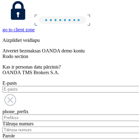
go to client zone
Aizpildiet veidlapu
Atveriet bezmaksas OANDA demo kontu
Rodo section
Kas ir personas datu pārzinis?
OANDA TMS Brokers S.A.
E-pasts
phone_prefix
Tālruņa numurs
Parole