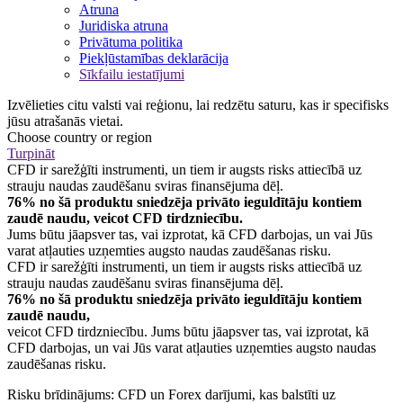
Atruna
Juridiska atruna
Privātuma politika
Piekļūstamības deklarācija
Sīkfailu iestatījumi
Izvēlieties citu valsti vai reģionu, lai redzētu saturu, kas ir specifisks
jūsu atrašanās vietai.
Choose country or region
Turpināt
CFD ir sarežģīti instrumenti, un tiem ir augsts risks attiecībā uz
strauju naudas zaudēšanu sviras finansējuma dēļ.
76% no šā produktu sniedzēja privāto ieguldītāju kontiem
zaudē naudu, veicot CFD tirdzniecību.
Jums būtu jāapsver tas, vai izprotat, kā CFD darbojas, un vai Jūs
varat atļauties uzņemties augsto naudas zaudēšanas risku.
CFD ir sarežģīti instrumenti, un tiem ir augsts risks attiecībā uz
strauju naudas zaudēšanu sviras finansējuma dēļ.
76% no šā produktu sniedzēja privāto ieguldītāju kontiem
zaudē naudu,
veicot CFD tirdzniecību. Jums būtu jāapsver tas, vai izprotat, kā
CFD darbojas, un vai Jūs varat atļauties uzņemties augsto naudas
zaudēšanas risku.
Risku brīdinājums: CFD un Forex darījumi, kas balstīti uz