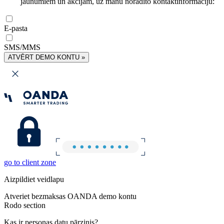
jaunumiem un akcijām, uz manu norādīto kontaktinformāciju:
E-pasta
SMS/MMS
ATVĒRT DEMO KONTU »
go to client zone
Aizpildiet veidlapu
Atveriet bezmaksas OANDA demo kontu
Rodo section
Kas ir personas datu pārzinis?