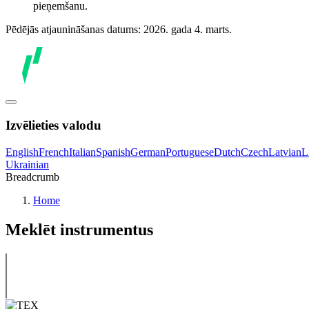
pieņemšanu.
Pēdējās atjaunināšanas datums: 2026. gada 4. marts.
Izvēlieties valodu
English
French
Italian
Spanish
German
Portuguese
Dutch
Czech
Latvian
L
Ukrainian
Breadcrumb
Home
Meklēt instrumentus