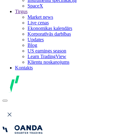
Instrumentu specifikācija
SpaceX
Tirgus
Market news
Live cenas
Ekonomikas kalendārs
Korporatīvās darbības
Updates
Blog
US earnings season
Learn TradingView
Klientu noskaņojums
Kontakts