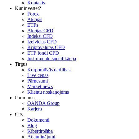
Kontakts
Kur investēt?
Forex
Akcijas
ETFs
Akcijas CFD
Indeksi CFD
Izejvielas CFD
Kriptovalūtas CFD
ETF fondi CFD
Instrumentu specifikācija
Tirgus
Korporatīvās darbības
Live cenas
Pārnesumi
Market news
Klientu noskaņojums
Par mums
OANDA Group
Karjera
Cits
Dokumenti
Blog
Kiberdrošība
Atjauninājumi