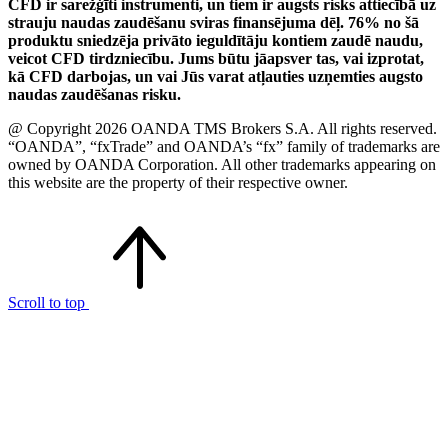
CFD ir sarežģīti instrumenti, un tiem ir augsts risks attiecībā uz
strauju naudas zaudēšanu sviras finansējuma dēļ. 76% no šā
produktu sniedzēja privāto ieguldītāju kontiem zaudē naudu,
veicot CFD tirdzniecību. Jums būtu jāapsver tas, vai izprotat,
kā CFD darbojas, un vai Jūs varat atļauties uzņemties augsto
naudas zaudēšanas risku.
@ Copyright 2026 OANDA TMS Brokers S.A. All rights reserved.
“OANDA”, “fxTrade” and OANDA’s “fx” family of trademarks are
owned by OANDA Corporation. All other trademarks appearing on
this website are the property of their respective owner.
Scroll to top