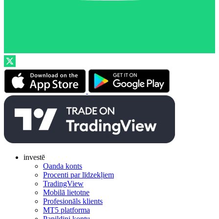
investē
Oanda konts
Procenti par līdzekļiem
TradingView
Mobilā lietotne
Profesionāls klients
MT5 platforma
Papildini kontu