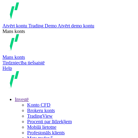
Atvērt kontu
Trading
Demo
Atvērt demo kontu
Mans konts
Mans konts
Tirdzniecība tiešsaistē
Help
Investē
Konto CFD
Brokeru konts
TradingView
Procenti par līdzekļiem
Mobilā lietotne
Profesionāls klients