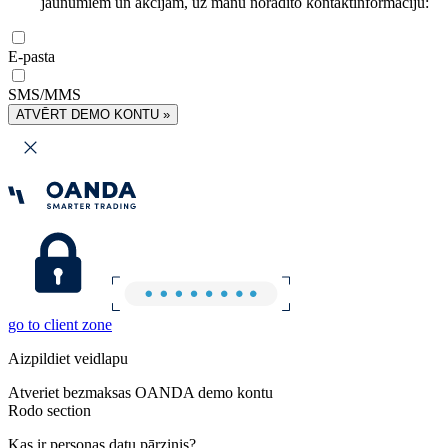
jaunumiem un akcijām, uz manu norādīto kontaktinformāciju:
E-pasta
SMS/MMS
ATVĒRT DEMO KONTU »
go to client zone
Aizpildiet veidlapu
Atveriet bezmaksas OANDA demo kontu
Rodo section
Kas ir personas datu pārzinis?