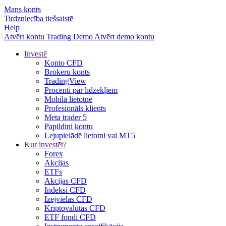
Mans konts
Tirdzniecība tiešsaistē
Help
Atvērt kontu
Trading
Demo
Atvērt demo kontu
Investē
Konto CFD
Brokeru konts
TradingView
Procenti par līdzekļiem
Mobilā lietotne
Profesionāls klients
Meta trader 5
Papildini kontu
Lejupielādē lietotni vai MT5
Kur investēt?
Forex
Akcijas
ETFs
Akcijas CFD
Indeksi CFD
Izejvielas CFD
Kriptovalūtas CFD
ETF fondi CFD