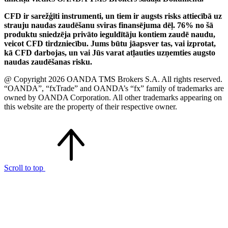
CFD ir sarežģīti instrumenti, un tiem ir augsts risks attiecībā uz
strauju naudas zaudēšanu sviras finansējuma dēļ. 76% no šā
produktu sniedzēja privāto ieguldītāju kontiem zaudē naudu,
veicot CFD tirdzniecību. Jums būtu jāapsver tas, vai izprotat,
kā CFD darbojas, un vai Jūs varat atļauties uzņemties augsto
naudas zaudēšanas risku.
@ Copyright 2026 OANDA TMS Brokers S.A. All rights reserved.
“OANDA”, “fxTrade” and OANDA’s “fx” family of trademarks are
owned by OANDA Corporation. All other trademarks appearing on
this website are the property of their respective owner.
Scroll to top