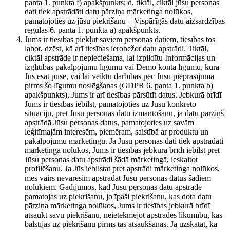
panta 1. punkta f) apakšpunkts; d. tiktāl, ciktāl jūsu personas
dati tiek apstrādāti datu pārziņa mārketinga nolūkos,
pamatojoties uz jūsu piekrišanu – Vispārīgās datu aizsardzības
regulas 6. panta 1. punkta a) apakšpunkts.
Jums ir tiesības piekļūt saviem personas datiem, tiesības tos
labot, dzēst, kā arī tiesības ierobežot datu apstrādi. Tiktāl,
ciktāl apstrāde ir nepieciešama, lai izpildītu Informācijas un
izglītības pakalpojumu līgumu vai Demo konta līgumu, kurā
Jūs esat puse, vai lai veiktu darbības pēc Jūsu pieprasījuma
pirms šo līgumu noslēgšanas (GDPR 6. panta 1. punkta b)
apakšpunkts), Jums ir arī tiesības pārsūtīt datus. Jebkurā brīdī
Jums ir tiesības iebilst, pamatojoties uz Jūsu konkrēto
situāciju, pret Jūsu personas datu izmantošanu, ja datu pārziņš
apstrādā Jūsu personas datus, pamatojoties uz savām
leģitīmajām interesēm, piemēram, saistībā ar produktu un
pakalpojumu mārketingu. Ja Jūsu personas dati tiek apstrādāti
mārketinga nolūkos, Jums ir tiesības jebkurā brīdī iebilst pret
Jūsu personas datu apstrādi šādā mārketingā, ieskaitot
profilēšanu. Ja Jūs iebilstat pret apstrādi mārketinga nolūkos,
mēs vairs nevarēsim apstrādāt Jūsu personas datus šādiem
nolūkiem. Gadījumos, kad Jūsu personas datu apstrāde
pamatojas uz piekrišanu, jo īpaši piekrišanu, kas dota datu
pārziņa mārketinga nolūkos, Jums ir tiesības jebkurā brīdī
atsaukt savu piekrišanu, neietekmējot apstrādes likumību, kas
balstījās uz piekrišanu pirms tās atsaukšanas. Ja uzskatāt, ka