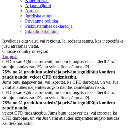
Kiberdrošība
Atjauninājumi
Atruna
Juridiska atruna
Privātuma politika
Piekļūstamības deklarācija
Sīkfailu iestatījumi
Izvēlieties citu valsti vai reģionu, lai redzētu saturu, kas ir specifisks
jūsu atrašanās vietai.
Choose country or region
Turpināt
CFD ir sarežģīti instrumenti, un tiem ir augsts risks attiecībā uz
strauju naudas zaudēšanu sviras finansējuma dēļ.
76% no šā produktu sniedzēja privāto ieguldītāju kontiem
zaudē naudu, veicot CFD tirdzniecību.
Jums būtu jāapsver tas, vai izprotat, kā CFD darbojas, un vai Jūs
varat atļauties uzņemties augsto naudas zaudēšanas risku.
CFD ir sarežģīti instrumenti, un tiem ir augsts risks attiecībā uz
strauju naudas zaudēšanu sviras finansējuma dēļ.
76% no šā produktu sniedzēja privāto ieguldītāju kontiem
zaudē naudu,
veicot CFD tirdzniecību. Jums būtu jāapsver tas, vai izprotat, kā
CFD darbojas, un vai Jūs varat atļauties uzņemties augsto naudas
zaudēšanas risku.