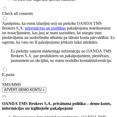
Check all consents
Apstiprinu, ka esmu izlasījis(-usi) un piekrītu OANDA TMS
Brokers S.A.
informācijas un izglītības
pakalpojuma noteikumiem
un nosacījumiem, kas ļauj ar mani sazināties, lai sniegtu man
piedāvājumu un nodrošinātu atbalstu pa tālruni konta pārvaldībai. Es
saprotu, ka varu no šī pakalpojuma jebkurā laikā atteikties.
Es piekrītu saņemt mārketinga informāciju no OANDA TMS
Brokers S.A. par produktiem un pakalpojumiem, piemēram,
jaunumiem un akcijām, uz manu norādīto kontaktinformāciju:
E-pasta
SMS/MMS
ATVĒRT DEMO KONTU »
OANDA TMS Brokers S.A. privātuma politika – demo konts,
informācijas un izglītojošie pakalpojumi