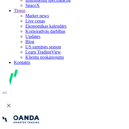
Instrumentu specifikācija
SpaceX
Tirgus
Market news
Live cenas
Ekonomikas kalendārs
Korporatīvās darbības
Updates
Blog
US earnings season
Learn TradingView
Klientu noskaņojums
Kontakts