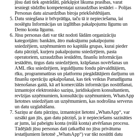
jūsu dati tiek apstrādāti, pārkāpjot likuma prasības, varat
iesniegt sūdzību kompetentajai uzraudzības iestādei – Polijas
Personas datu aizsardzības biroja priekšsēdētājam.
Datu sniegšana ir brīvprātīga, taču tā ir nepieciešama, lai
noslēgtu Informācijas un izglītības pakalpojumu līgumu un
Demo konta līgumu.
Jūsu personas dati var tikt nodoti šādām organizāciju
kategorijām: bankām, ātro maksājumu pakalpojumu
sniedzējiem, uzņēmumiem no kapitāla grupas, kurai pieder
datu pārziņš, kurjeru pakalpojumu sniedzējiem, pasta
operatoriem, uzraudzības iestādēm, finanšu informācijas
iestādēm, tirgus datu sniedzējiem, krāpšanas novēršanas un
AML rīku sniedzējiem, ieguldījumu fondu pārvaldītājiem,
rīku, programmatūras un platformu piegādātājiem darījumu un
finanšu operāciju apkalpošanai, kas tiek veiktas Pamatlīguma
īstenošanas gaitā, kā arī komerciālās informācijas nosūtīšanai,
izmantojot elektronisko saziņu, juridiskajiem konsultantiem,
revīzijas uzņēmumiem, konsultāciju uzņēmumiem, WhatsApp
lietotnes sniedzējam un uzņēmumiem, kas nodrošina serverus
un datu uzglabāšanu.
Saziņu ar datu pārziņu, izmantojot lietotni „WhatsApp“, var
uzsākt gan jūs, gan datu pārziņš, ja ir nepieciešams sazināties
ar jums, lai pabeigtu konta (reālā konta) atvēršanas procesu.
Tādējādi jūsu personas dati (atkarībā no jūsu privātuma
iestatījumiem lietotnē „WhatsApp“) var tikt nosūtīti datu