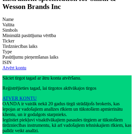
Wesson Brands Inc
Name
Valūta
Simbols
Minimālā pasūtījuma vērtība
Ticker
Tirdzniecības laiks
Type
Pasūtījumu pieņemšanas laiks
ISIN
Atvērt kontu
Sāciet tirgot tagad ar ātru konta atvēršanu.
Reģistrējieties tagad, lai tirgotos aktīvākajos tirgos
ATVER KONTU
OANDA ir vairāk nekā 20 gadus tirgū strādājošs brokeris, kas
lepojas ar vadošajiem analīzes rīkiem un tūkstošiem apmierinātu
klientu, un ir godalgots starpnieks.
Iegūstiet piekļuvi visaktīvākajiem pasaules tirgiem ar tūkstošiem
tirdzniecības instrumentu, kā arī vadošajiem tehniskajiem rīkiem, kas
palīdz veikt analīzi.