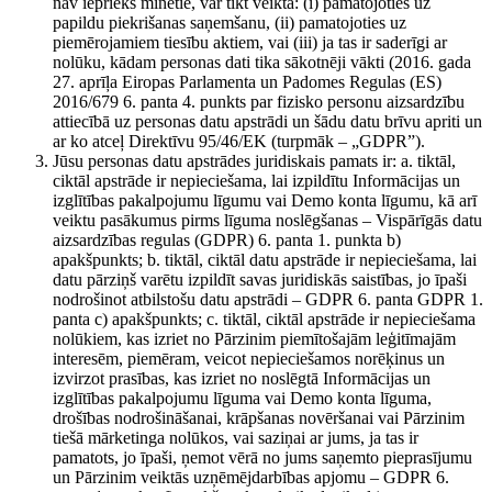
nav iepriekš minētie, var tikt veikta: (i) pamatojoties uz
papildu piekrišanas saņemšanu, (ii) pamatojoties uz
piemērojamiem tiesību aktiem, vai (iii) ja tas ir saderīgi ar
nolūku, kādam personas dati tika sākotnēji vākti (2016. gada
27. aprīļa Eiropas Parlamenta un Padomes Regulas (ES)
2016/679 6. panta 4. punkts par fizisko personu aizsardzību
attiecībā uz personas datu apstrādi un šādu datu brīvu apriti un
ar ko atceļ Direktīvu 95/46/EK (turpmāk – „GDPR”).
Jūsu personas datu apstrādes juridiskais pamats ir: a. tiktāl,
ciktāl apstrāde ir nepieciešama, lai izpildītu Informācijas un
izglītības pakalpojumu līgumu vai Demo konta līgumu, kā arī
veiktu pasākumus pirms līguma noslēgšanas – Vispārīgās datu
aizsardzības regulas (GDPR) 6. panta 1. punkta b)
apakšpunkts; b. tiktāl, ciktāl datu apstrāde ir nepieciešama, lai
datu pārziņš varētu izpildīt savas juridiskās saistības, jo īpaši
nodrošinot atbilstošu datu apstrādi – GDPR 6. panta GDPR 1.
panta c) apakšpunkts; c. tiktāl, ciktāl apstrāde ir nepieciešama
nolūkiem, kas izriet no Pārzinim piemītošajām leģitīmajām
interesēm, piemēram, veicot nepieciešamos norēķinus un
izvirzot prasības, kas izriet no noslēgtā Informācijas un
izglītības pakalpojumu līguma vai Demo konta līguma,
drošības nodrošināšanai, krāpšanas novēršanai vai Pārzinim
tiešā mārketinga nolūkos, vai saziņai ar jums, ja tas ir
pamatots, jo īpaši, ņemot vērā no jums saņemto pieprasījumu
un Pārzinim veiktās uzņēmējdarbības apjomu – GDPR 6.