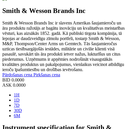
Smith & Wesson Brands Inc
Smith & Wesson Brands Inc ir slavens Amerikas šaujamieroču un
āra produktu ražotājs ar bagātu inovāciju un kvalitatīvas meistarības
vēsturi, kas aizsākās 1852. gadā. Kā publiski tirgota kompānija, tā
lepojas ar daudzveidīgu zīmolu portfeli, tostarp Smith & Wesson,
M&P, Thompson/Center Arms un Gemtech. Tās šaujamieročus
uzticas tiesībsargājošās iestādes, militārie un civilie klienti visā
pasaulē, savukārt tās āra produkti ietver nažus, lukturīšus un citus
piederumus. Uzņēmums ir apņēmies nodrošināt visaugstākās
kvalitātes produktus un pakalpojumus, vienlaikus veicinot atbildīgu
ieroču īpašumtiesību un drošības ievērošanu.
Pārdošanas cena
Pirkšanas cena
BID
0.0000
ASK
0.0000
1H
1D
7D
30D
6M
Instrument specification for Smith &