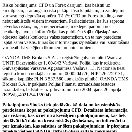
Risku brīdinājums: CFD un Forex darījumi, kas balstīti uz
kredītplecu, ir ar augstu riska pakāpi Jūsu kapitālam, jo zaudējumi
var sasniegt depozīta apmēru. Tāpēc CFD un Forex treidings var
nebūt atbilstošs visiem investoriem. Pārliecinieties, ka Jūs saprotat
ietvertos riskus, un, ja nepieciešams, meklējiet padomu no
neatkarīga avota. Informācija, kas publicēta šajā mājaslapā nav
adresēta kādas konkrētas valsts saņēmējiem, un tā nav paredzēta
izplatīšanai valstīs, kurās šīs informācijas izplatīšana vai izmantošana
var neatbilst vietējiem likumiem un noteikumiem
OANDA TMS Brokers S.A. ar reģistrēto galveno mītni Warsaw
UNIT, Daszyńskiego 1, 00-843 Varšavā, Polijā, kas ir reģistrēta
Galvaspilsētas Varšavas Apgabaltiesā Varšavā, 13. Nacionālā tiesu
reģistra komercnodaļā ar numuru 0000204776, NIP 5262759131,
sākuma kapitāls: PLN 3 537,560 apmaksāts pilnībā. OANDA TMS
Brokers S.A. ir pakļauts Polijas Finanšu uzraudzības iestādes
uzraudzībai, balstoties uz pilnvarojumu no 2004. gada 26. aprīļa
(KPWig-4021-54-1/2004).
Pakalpojums Stocks tiek piedāvāts kā daļa no krusteniskās
pārdošanas kopā ar pakalpojumu CFD. Detalizēta informācija
par riskiem, kas izriet no atsevišķiem pakalpojumiem, kas tiek
piedāvāti kā daļa no krusteniskās pārdošanas, un informācija
par izmaksām, kas saistītas ar šiem pakalpojumiem, ir pieejama
tīmekļa vietnes OANDA TMS Brokers sadaļā Dokumenti.