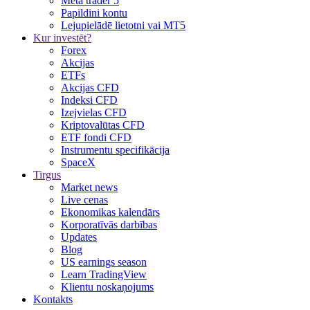
Meta trader 5
Papildini kontu
Lejupielādē lietotni vai MT5
Kur investēt?
Forex
Akcijas
ETFs
Akcijas CFD
Indeksi CFD
Izejvielas CFD
Kriptovalūtas CFD
ETF fondi CFD
Instrumentu specifikācija
SpaceX
Tirgus
Market news
Live cenas
Ekonomikas kalendārs
Korporatīvās darbības
Updates
Blog
US earnings season
Learn TradingView
Klientu noskaņojums
Kontakts