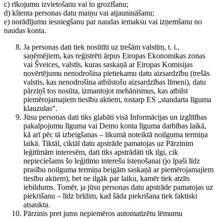
c) rīkojumu izvietošanu vai to grozīšanu;
d) klienta personas datu maiņu vai atjaunināšanu;
e) norādījumu iesniegšanu par naudas iemaksu vai izņemšanu no
naudas konta.
Ja personas dati tiek nosūtīti uz trešām valstīm, t. i.,
saņēmējiem, kas reģistrēti ārpus Eiropas Ekonomikas zonas
vai Šveices, valstīs, kuras saskaņā ar Eiropas Komisijas
novērtējumu nenodrošina pietiekamu datu aizsardzību (trešās
valstis, kas nenodrošina atbilstošu aizsardzības līmeni), datu
pārziņš tos nosūta, izmantojot mehānismus, kas atbilst
piemērojamajiem tiesību aktiem, tostarp ES „standarta līguma
klauzulas“.
Jūsu personas dati tiks glabāti visā Informācijas un izglītības
pakalpojumu līguma vai Demo konta līguma darbības laikā,
kā arī pēc tā izbeigšanas – likumā noteiktā noilguma termiņa
laikā. Tiktāl, ciktāl datu apstrāde pamatojas uz Pārzinim
leģitīmām interesēm, dati tiks apstrādāti tik ilgi, cik
nepieciešams šo leģitīmo interešu īstenošanai (jo īpaši līdz
prasību noilguma termiņa beigām saskaņā ar piemērojamajiem
tiesību aktiem), bet ne ilgāk par laiku, kamēr tiek atzīts
iebildums. Tomēr, ja jūsu personas datu apstrāde pamatojas uz
piekrišanu – līdz brīdim, kad šāda piekrišana tiek faktiski
atsaukta.
Pārzinis pret jums nepiemēros automatizētu lēmumu