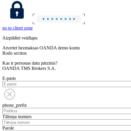
go to client zone
Aizpildiet veidlapu
Atveriet bezmaksas OANDA demo kontu
Rodo section
Kas ir personas datu pārzinis?
OANDA TMS Brokers S.A.
E-pasts
phone_prefix
Tālruņa numurs
Parole