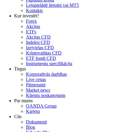
Lejupielādē lietotni vai MT5
Kontakts
Kur investēt?
Forex
Akcijas
ETFs
Akcijas CFD
Indeksi CFD
Izejvielas CFD
Kriptovalūtas CFD
ETF fondi CFD
Instrumentu specifikācija
Tirgus
Korporatīvās darbības
Live cenas
Pārnesumi
Market news
Klientu noskaņojums
Par mums
OANDA Group
Karjera
Cits
Dokumenti
Blog