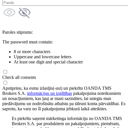
Paroles stiprums:
The password must contain:
8 or more characters
Uppercase and lowercase letters
At least one digit and special character
Check all consents
Apstiprinu, ka esmu izlasījis(-usi) un piekrītu OANDA TMS
Brokers S.A.
informācijas un izglītības
pakalpojuma noteikumiem
un nosacījumiem, kas ļauj ar mani sazināties, lai sniegtu man
piedāvājumu un nodrošinātu atbalstu pa tālruni konta pārvaldībai. Es
saprotu, ka varu no šī pakalpojuma jebkurā laikā atteikties.
Es piekrītu saņemt mārketinga informāciju no OANDA TMS
Brokers S.A. par produktiem un pakalpojumiem, piemēram,