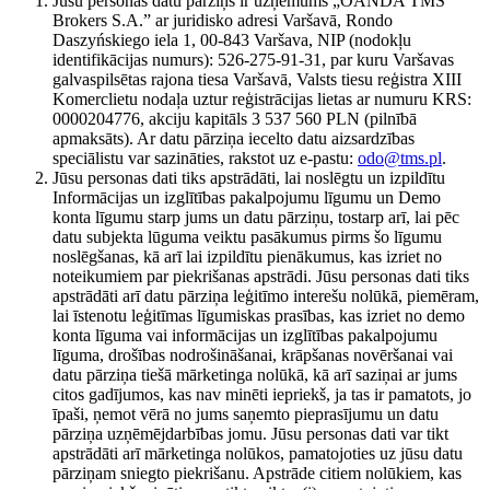
Jūsu personas datu pārziņš ir uzņēmums „OANDA TMS
Brokers S.A.” ar juridisko adresi Varšavā, Rondo
Daszyńskiego iela 1, 00-843 Varšava, NIP (nodokļu
identifikācijas numurs): 526-275-91-31, par kuru Varšavas
galvaspilsētas rajona tiesa Varšavā, Valsts tiesu reģistra XIII
Komerclietu nodaļa uztur reģistrācijas lietas ar numuru KRS:
0000204776, akciju kapitāls 3 537 560 PLN (pilnībā
apmaksāts). Ar datu pārziņa iecelto datu aizsardzības
speciālistu var sazināties, rakstot uz e-pastu:
odo@tms.pl
.
Jūsu personas dati tiks apstrādāti, lai noslēgtu un izpildītu
Informācijas un izglītības pakalpojumu līgumu un Demo
konta līgumu starp jums un datu pārziņu, tostarp arī, lai pēc
datu subjekta lūguma veiktu pasākumus pirms šo līgumu
noslēgšanas, kā arī lai izpildītu pienākumus, kas izriet no
noteikumiem par piekrišanas apstrādi. Jūsu personas dati tiks
apstrādāti arī datu pārziņa leģitīmo interešu nolūkā, piemēram,
lai īstenotu leģitīmas līgumiskas prasības, kas izriet no demo
konta līguma vai informācijas un izglītības pakalpojumu
līguma, drošības nodrošināšanai, krāpšanas novēršanai vai
datu pārziņa tiešā mārketinga nolūkā, kā arī saziņai ar jums
citos gadījumos, kas nav minēti iepriekš, ja tas ir pamatots, jo
īpaši, ņemot vērā no jums saņemto pieprasījumu un datu
pārziņa uzņēmējdarbības jomu. Jūsu personas dati var tikt
apstrādāti arī mārketinga nolūkos, pamatojoties uz jūsu datu
pārziņam sniegto piekrišanu. Apstrāde citiem nolūkiem, kas