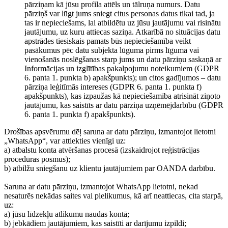
pārziņam kā jūsu profila attēls un tālruņa numurs. Datu
pārziņš var lūgt jums sniegt citus personas datus tikai tad, ja
tas ir nepieciešams, lai atbildētu uz jūsu jautājumu vai risinātu
jautājumu, uz kuru attiecas saziņa. Atkarībā no situācijas datu
apstrādes tiesiskais pamats būs nepieciešamība veikt
pasākumus pēc datu subjekta lūguma pirms līguma vai
vienošanās noslēgšanas starp jums un datu pārziņu saskaņā ar
Informācijas un izglītības pakalpojumu noteikumiem (GDPR
6. panta 1. punkta b) apakšpunkts); un citos gadījumos – datu
pārziņa leģitīmās intereses (GDPR 6. panta 1. punkta f)
apakšpunkts), kas izpaužas kā nepieciešamība atrisināt ziņoto
jautājumu, kas saistīts ar datu pārziņa uzņēmējdarbību (GDPR
6. panta 1. punkta f) apakšpunkts).
Drošības apsvērumu dēļ saruna ar datu pārziņu, izmantojot lietotni
„WhatsApp“, var attiekties vienīgi uz:
a) atbalstu konta atvēršanas procesā (izskaidrojot reģistrācijas
procedūras posmus);
b) atbilžu sniegšanu uz klientu jautājumiem par OANDA darbību.
Saruna ar datu pārziņu, izmantojot WhatsApp lietotni, nekad
nesaturēs nekādas saites vai pielikumus, kā arī neattiecas, cita starpā,
uz:
a) jūsu līdzekļu atlikumu naudas kontā;
b) jebkādiem jautājumiem, kas saistīti ar darījumu izpildi;