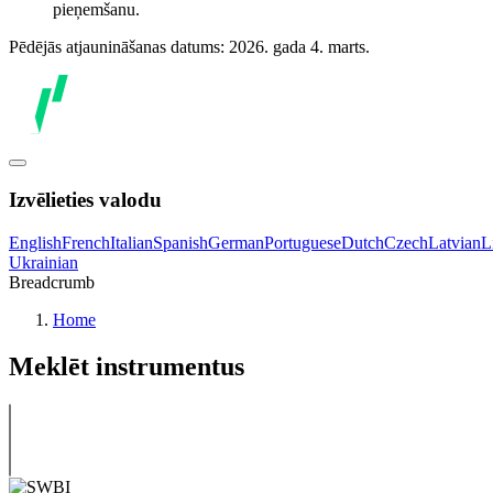
pieņemšanu.
Pēdējās atjaunināšanas datums: 2026. gada 4. marts.
Izvēlieties valodu
English
French
Italian
Spanish
German
Portuguese
Dutch
Czech
Latvian
L
Ukrainian
Breadcrumb
Home
Meklēt instrumentus