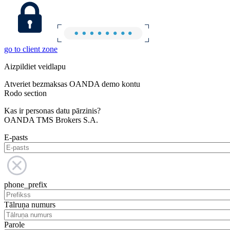
go to client zone
Aizpildiet veidlapu
Atveriet bezmaksas OANDA demo kontu
Rodo section
Kas ir personas datu pārzinis?
OANDA TMS Brokers S.A.
E-pasts
phone_prefix
Tālruņa numurs
Parole