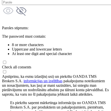
Paroles stiprums:
The password must contain:
8 or more characters
Uppercase and lowercase letters
At least one digit and special character
Check all consents
Apstiprinu, ka esmu izlasījis(-usi) un piekrītu OANDA TMS
Brokers S.A.
informācijas un izglītības
pakalpojuma noteikumiem
un nosacījumiem, kas ļauj ar mani sazināties, lai sniegtu man
piedāvājumu un nodrošinātu atbalstu pa tālruni konta pārvaldībai. Es
saprotu, ka varu no šī pakalpojuma jebkurā laikā atteikties.
Es piekrītu saņemt mārketinga informāciju no OANDA TMS
Brokers S.A. par produktiem un pakalpojumiem, piemēram,