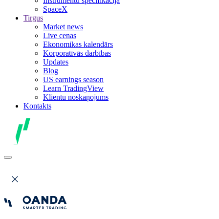
Instrumentu specifikācija
SpaceX
Tirgus
Market news
Live cenas
Ekonomikas kalendārs
Korporatīvās darbības
Updates
Blog
US earnings season
Learn TradingView
Klientu noskaņojums
Kontakts