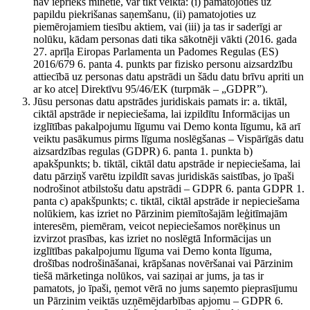
nav iepriekš minētie, var tikt veikta: (i) pamatojoties uz
papildu piekrišanas saņemšanu, (ii) pamatojoties uz
piemērojamiem tiesību aktiem, vai (iii) ja tas ir saderīgi ar
nolūku, kādam personas dati tika sākotnēji vākti (2016. gada
27. aprīļa Eiropas Parlamenta un Padomes Regulas (ES)
2016/679 6. panta 4. punkts par fizisko personu aizsardzību
attiecībā uz personas datu apstrādi un šādu datu brīvu apriti un
ar ko atceļ Direktīvu 95/46/EK (turpmāk – „GDPR”).
Jūsu personas datu apstrādes juridiskais pamats ir: a. tiktāl,
ciktāl apstrāde ir nepieciešama, lai izpildītu Informācijas un
izglītības pakalpojumu līgumu vai Demo konta līgumu, kā arī
veiktu pasākumus pirms līguma noslēgšanas – Vispārīgās datu
aizsardzības regulas (GDPR) 6. panta 1. punkta b)
apakšpunkts; b. tiktāl, ciktāl datu apstrāde ir nepieciešama, lai
datu pārziņš varētu izpildīt savas juridiskās saistības, jo īpaši
nodrošinot atbilstošu datu apstrādi – GDPR 6. panta GDPR 1.
panta c) apakšpunkts; c. tiktāl, ciktāl apstrāde ir nepieciešama
nolūkiem, kas izriet no Pārzinim piemītošajām leģitīmajām
interesēm, piemēram, veicot nepieciešamos norēķinus un
izvirzot prasības, kas izriet no noslēgtā Informācijas un
izglītības pakalpojumu līguma vai Demo konta līguma,
drošības nodrošināšanai, krāpšanas novēršanai vai Pārzinim
tiešā mārketinga nolūkos, vai saziņai ar jums, ja tas ir
pamatots, jo īpaši, ņemot vērā no jums saņemto pieprasījumu
un Pārzinim veiktās uzņēmējdarbības apjomu – GDPR 6.