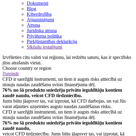
Dokumenti
Blog
Kiberdrošība
Atjauninājumi
Atruna
Juridiska atruna
Privātuma politika
Piekļūstamības deklarācija
Sīkfailu iestatījumi
Izvēlieties citu valsti vai reģionu, lai redzētu saturu, kas ir specifisks
jūsu atrašanās vietai.
Choose country or region
Turpināt
CFD ir sarežģīti instrumenti, un tiem ir augsts risks attiecībā uz
strauju naudas zaudēšanu sviras finansējuma dēļ.
76% no šā produktu sniedzēja privāto ieguldītāju kontiem
zaudē naudu, veicot CFD tirdzniecību.
Jums būtu jāapsver tas, vai izprotat, kā CFD darbojas, un vai Jūs
varat atļauties uzņemties augsto naudas zaudēšanas risku.
CFD ir sarežģīti instrumenti, un tiem ir augsts risks attiecībā uz
strauju naudas zaudēšanu sviras finansējuma dēļ.
76% no šā produktu sniedzēja privāto ieguldītāju kontiem
zaudē naudu,
veicot CFD tirdzniecību. Jums būtu jāapsver tas, vai izprotat, kā