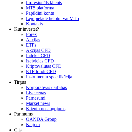
Profesionāls klients
MT5 platforma
Papildini kontu
Lejupielādē lietotni vai MT5
Kontakts
Kur investēt?
Forex
Akcijas
ETFs
Akcijas CFD
Indeksi CFD
Izejvielas CFD
Kriptovalūtas CFD
ETF fondi CFD
Instrumentu specifikācija
Tirgus
Korporatīvās darbības
Live cenas
Pārnesumi
Market news
Klientu noskaņojums
Par mums
OANDA Group
Karjera
Cits