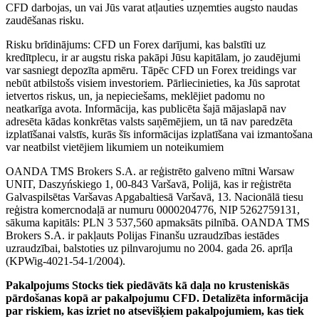
CFD darbojas, un vai Jūs varat atļauties uzņemties augsto naudas
zaudēšanas risku.
Risku brīdinājums: CFD un Forex darījumi, kas balstīti uz
kredītplecu, ir ar augstu riska pakāpi Jūsu kapitālam, jo zaudējumi
var sasniegt depozīta apmēru. Tāpēc CFD un Forex treidings var
nebūt atbilstošs visiem investoriem. Pārliecinieties, ka Jūs saprotat
ietvertos riskus, un, ja nepieciešams, meklējiet padomu no
neatkarīga avota. Informācija, kas publicēta šajā mājaslapā nav
adresēta kādas konkrētas valsts saņēmējiem, un tā nav paredzēta
izplatīšanai valstīs, kurās šīs informācijas izplatīšana vai izmantošana
var neatbilst vietējiem likumiem un noteikumiem
OANDA TMS Brokers S.A. ar reģistrēto galveno mītni Warsaw
UNIT, Daszyńskiego 1, 00-843 Varšavā, Polijā, kas ir reģistrēta
Galvaspilsētas Varšavas Apgabaltiesā Varšavā, 13. Nacionālā tiesu
reģistra komercnodaļā ar numuru 0000204776, NIP 5262759131,
sākuma kapitāls: PLN 3 537,560 apmaksāts pilnībā. OANDA TMS
Brokers S.A. ir pakļauts Polijas Finanšu uzraudzības iestādes
uzraudzībai, balstoties uz pilnvarojumu no 2004. gada 26. aprīļa
(KPWig-4021-54-1/2004).
Pakalpojums Stocks tiek piedāvāts kā daļa no krusteniskās
pārdošanas kopā ar pakalpojumu CFD. Detalizēta informācija
par riskiem, kas izriet no atsevišķiem pakalpojumiem, kas tiek