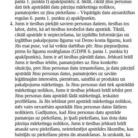
panta 1. punkta f) apakšpunkts; d. tiktāl, ciktāl jūsu personas
dati tiek apstrādāti datu pārziņa mārketinga nolūkos,
pamatojoties uz jūsu piekrišanu – Vispārīgās datu aizsardzības
regulas 6. panta 1. punkta a) apakšpunkts.
Jums ir tiesības piekļūt saviem personas datiem, tiesības tos
labot, dzēst, kā arī tiesības ierobežot datu apstrādi. Tiktāl,
ciktāl apstrāde ir nepieciešama, lai izpildītu Informācijas un
izglītības pakalpojumu līgumu vai Demo konta līgumu, kurā
Jūs esat puse, vai lai veiktu darbības pēc Jūsu pieprasījuma
pirms šo līgumu noslēgšanas (GDPR 6. panta 1. punkta b)
apakšpunkts), Jums ir arī tiesības pārsūtīt datus. Jebkurā brīdī
Jums ir tiesības iebilst, pamatojoties uz Jūsu konkrēto
situāciju, pret Jūsu personas datu izmantošanu, ja datu pārziņš
apstrādā Jūsu personas datus, pamatojoties uz savām
leģitīmajām interesēm, piemēram, saistībā ar produktu un
pakalpojumu mārketingu. Ja Jūsu personas dati tiek apstrādāti
mārketinga nolūkos, Jums ir tiesības jebkurā brīdī iebilst pret
Jūsu personas datu apstrādi šādā mārketingā, ieskaitot
profilēšanu. Ja Jūs iebilstat pret apstrādi mārketinga nolūkos,
mēs vairs nevarēsim apstrādāt Jūsu personas datus šādiem
nolūkiem. Gadījumos, kad Jūsu personas datu apstrāde
pamatojas uz piekrišanu, jo īpaši piekrišanu, kas dota datu
pārziņa mārketinga nolūkos, Jums ir tiesības jebkurā brīdī
atsaukt savu piekrišanu, neietekmējot apstrādes likumību, kas
balstījās uz piekrišanu pirms tās atsaukšanas. Ja uzskatāt, ka