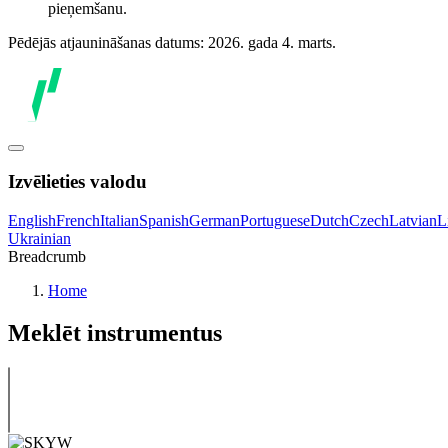
pieņemšanu.
Pēdējās atjaunināšanas datums: 2026. gada 4. marts.
Izvēlieties valodu
English
French
Italian
Spanish
German
Portuguese
Dutch
Czech
Latvian
L
Ukrainian
Breadcrumb
Home
Meklēt instrumentus