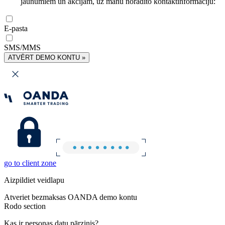
jaunumiem un akcijām, uz manu norādīto kontaktinformāciju:
E-pasta
SMS/MMS
ATVĒRT DEMO KONTU »
go to client zone
Aizpildiet veidlapu
Atveriet bezmaksas OANDA demo kontu
Rodo section
Kas ir personas datu pārzinis?