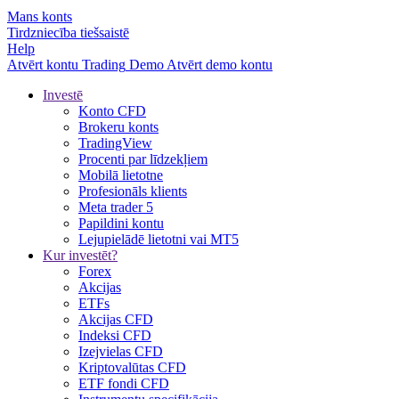
Mans konts
Tirdzniecība tiešsaistē
Help
Atvērt kontu
Trading
Demo
Atvērt demo kontu
Investē
Konto CFD
Brokeru konts
TradingView
Procenti par līdzekļiem
Mobilā lietotne
Profesionāls klients
Meta trader 5
Papildini kontu
Lejupielādē lietotni vai MT5
Kur investēt?
Forex
Akcijas
ETFs
Akcijas CFD
Indeksi CFD
Izejvielas CFD
Kriptovalūtas CFD
ETF fondi CFD