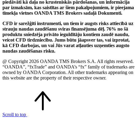
piedāvāti kā daļa no krusteniskās pārdošanas, un informācija
par izmaksām, kas saistītas ar šiem pakalpojumiem, ir pieejama
tīmekļa vietnes OANDA TMS Brokers sadaļā Dokumenti.
CFD ir sarežģīti instrumenti, un tiem ir augsts risks attiecībā uz
strauju naudas zaudēšanu sviras finansējuma dēļ. 76% no šā
produktu sniedzēja privāto ieguldītāju kontiem zaudē naudu,
veicot CFD tirdzniecību. Jums būtu jāapsver tas, vai izprotat,
kā CFD darbojas, un vai Jūs varat atļauties uzņemties augsto
naudas zaudēšanas risku.
@ Copyright 2026 OANDA TMS Brokers S.A. All rights reserved.
“OANDA”, “fxTrade” and OANDA’s “fx” family of trademarks are
owned by OANDA Corporation. All other trademarks appearing on
this website are the property of their respective owner.
Scroll to top