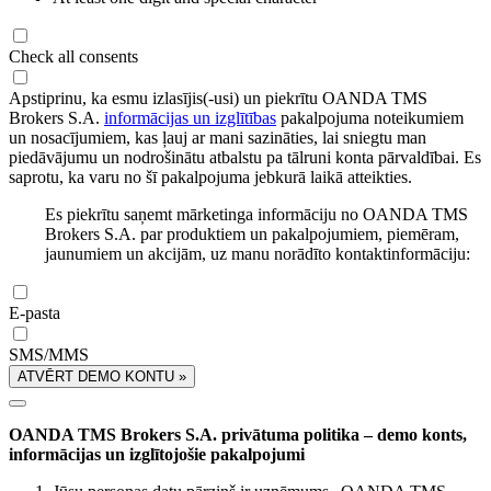
Check all consents
Apstiprinu, ka esmu izlasījis(-usi) un piekrītu OANDA TMS
Brokers S.A.
informācijas un izglītības
pakalpojuma noteikumiem
un nosacījumiem, kas ļauj ar mani sazināties, lai sniegtu man
piedāvājumu un nodrošinātu atbalstu pa tālruni konta pārvaldībai. Es
saprotu, ka varu no šī pakalpojuma jebkurā laikā atteikties.
Es piekrītu saņemt mārketinga informāciju no OANDA TMS
Brokers S.A. par produktiem un pakalpojumiem, piemēram,
jaunumiem un akcijām, uz manu norādīto kontaktinformāciju:
E-pasta
SMS/MMS
ATVĒRT DEMO KONTU »
OANDA TMS Brokers S.A. privātuma politika – demo konts,
informācijas un izglītojošie pakalpojumi