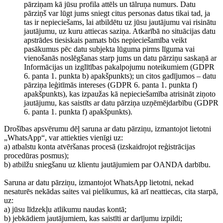
pārziņam kā jūsu profila attēls un tālruņa numurs. Datu
pārziņš var lūgt jums sniegt citus personas datus tikai tad, ja
tas ir nepieciešams, lai atbildētu uz jūsu jautājumu vai risinātu
jautājumu, uz kuru attiecas saziņa. Atkarībā no situācijas datu
apstrādes tiesiskais pamats būs nepieciešamība veikt
pasākumus pēc datu subjekta lūguma pirms līguma vai
vienošanās noslēgšanas starp jums un datu pārziņu saskaņā ar
Informācijas un izglītības pakalpojumu noteikumiem (GDPR
6. panta 1. punkta b) apakšpunkts); un citos gadījumos – datu
pārziņa leģitīmās intereses (GDPR 6. panta 1. punkta f)
apakšpunkts), kas izpaužas kā nepieciešamība atrisināt ziņoto
jautājumu, kas saistīts ar datu pārziņa uzņēmējdarbību (GDPR
6. panta 1. punkta f) apakšpunkts).
Drošības apsvērumu dēļ saruna ar datu pārziņu, izmantojot lietotni
„WhatsApp“, var attiekties vienīgi uz:
a) atbalstu konta atvēršanas procesā (izskaidrojot reģistrācijas
procedūras posmus);
b) atbilžu sniegšanu uz klientu jautājumiem par OANDA darbību.
Saruna ar datu pārziņu, izmantojot WhatsApp lietotni, nekad
nesaturēs nekādas saites vai pielikumus, kā arī neattiecas, cita starpā,
uz:
a) jūsu līdzekļu atlikumu naudas kontā;
b) jebkādiem jautājumiem, kas saistīti ar darījumu izpildi;