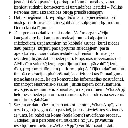
jūsu dati tiek apstrādāti, pārkāpjot likuma prasības, varat
iesniegt sūdzību kompetentajai uzraudzības iestādei – Polijas
Personas datu aizsardzības biroja priekšsēdētājam.
Datu sniegšana ir brīvprātīga, taču tā ir nepieciešama, lai
noslēgtu Informācijas un izglītības pakalpojumu līgumu un
Demo konta līgumu.
Jūsu personas dati var tikt nodoti šādām organizāciju
kategorijām: bankām, ātro maksājumu pakalpojumu
sniedzējiem, uzņēmumiem no kapitāla grupas, kurai pieder
datu pārziņš, kurjeru pakalpojumu sniedzējiem, pasta
operatoriem, uzraudzības iestādēm, finanšu informācijas
iestādēm, tirgus datu sniedzējiem, krāpšanas novēršanas un
AML rīku sniedzējiem, ieguldījumu fondu pārvaldītājiem,
rīku, programmatūras un platformu piegādātājiem darījumu un
finanšu operāciju apkalpošanai, kas tiek veiktas Pamatlīguma
īstenošanas gaitā, kā arī komerciālās informācijas nosūtīšanai,
izmantojot elektronisko saziņu, juridiskajiem konsultantiem,
revīzijas uzņēmumiem, konsultāciju uzņēmumiem, WhatsApp
lietotnes sniedzējam un uzņēmumiem, kas nodrošina serverus
un datu uzglabāšanu.
Saziņu ar datu pārziņu, izmantojot lietotni „WhatsApp“, var
uzsākt gan jūs, gan datu pārziņš, ja ir nepieciešams sazināties
ar jums, lai pabeigtu konta (reālā konta) atvēršanas procesu.
Tādējādi jūsu personas dati (atkarībā no jūsu privātuma
iestatījumiem lietotnē „WhatsApp“) var tikt nosūtīti datu