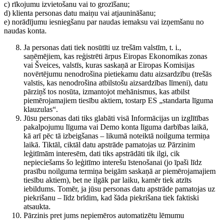
c) rīkojumu izvietošanu vai to grozīšanu;
d) klienta personas datu maiņu vai atjaunināšanu;
e) norādījumu iesniegšanu par naudas iemaksu vai izņemšanu no
naudas konta.
Ja personas dati tiek nosūtīti uz trešām valstīm, t. i.,
saņēmējiem, kas reģistrēti ārpus Eiropas Ekonomikas zonas
vai Šveices, valstīs, kuras saskaņā ar Eiropas Komisijas
novērtējumu nenodrošina pietiekamu datu aizsardzību (trešās
valstis, kas nenodrošina atbilstošu aizsardzības līmeni), datu
pārziņš tos nosūta, izmantojot mehānismus, kas atbilst
piemērojamajiem tiesību aktiem, tostarp ES „standarta līguma
klauzulas“.
Jūsu personas dati tiks glabāti visā Informācijas un izglītības
pakalpojumu līguma vai Demo konta līguma darbības laikā,
kā arī pēc tā izbeigšanas – likumā noteiktā noilguma termiņa
laikā. Tiktāl, ciktāl datu apstrāde pamatojas uz Pārzinim
leģitīmām interesēm, dati tiks apstrādāti tik ilgi, cik
nepieciešams šo leģitīmo interešu īstenošanai (jo īpaši līdz
prasību noilguma termiņa beigām saskaņā ar piemērojamajiem
tiesību aktiem), bet ne ilgāk par laiku, kamēr tiek atzīts
iebildums. Tomēr, ja jūsu personas datu apstrāde pamatojas uz
piekrišanu – līdz brīdim, kad šāda piekrišana tiek faktiski
atsaukta.
Pārzinis pret jums nepiemēros automatizētu lēmumu