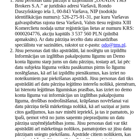
Jūsu personas datu pārziņš ir uzņēmums „OANDA TMS
Brokers S.A.” ar juridisko adresi Varšavā, Rondo
Daszyńskiego iela 1, 00-843 Varšava, NIP (nodokļu
identifikācijas numurs): 526-275-91-31, par kuru Varšavas
galvaspilsētas rajona tiesa Varšavā, Valsts tiesu reģistra XIII
Komerclietu nodaļa uztur reģistrācijas lietas ar numuru KRS:
0000204776, akciju kapitāls 3 537 560 PLN (pilnībā
apmaksāts). Ar datu pārziņa iecelto datu aizsardzības
speciālistu var sazināties, rakstot uz e-pastu:
odo@tms.pl
.
Jūsu personas dati tiks apstrādāti, lai noslēgtu un izpildītu
Informācijas un izglītības pakalpojumu līgumu un Demo
konta līgumu starp jums un datu pārziņu, tostarp arī, lai pēc
datu subjekta lūguma veiktu pasākumus pirms šo līgumu
noslēgšanas, kā arī lai izpildītu pienākumus, kas izriet no
noteikumiem par piekrišanas apstrādi. Jūsu personas dati tiks
apstrādāti arī datu pārziņa leģitīmo interešu nolūkā, piemēram,
lai īstenotu leģitīmas līgumiskas prasības, kas izriet no demo
konta līguma vai informācijas un izglītības pakalpojumu
līguma, drošības nodrošināšanai, krāpšanas novēršanai vai
datu pārziņa tiešā mārketinga nolūkā, kā arī saziņai ar jums
citos gadījumos, kas nav minēti iepriekš, ja tas ir pamatots, jo
īpaši, ņemot vērā no jums saņemto pieprasījumu un datu
pārziņa uzņēmējdarbības jomu. Jūsu personas dati var tikt
apstrādāti arī mārketinga nolūkos, pamatojoties uz jūsu datu
pārziņam sniegto piekrišanu. Apstrāde citiem nolūkiem, kas