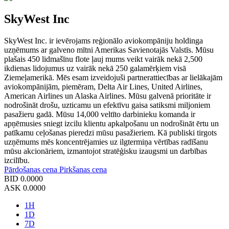
SkyWest Inc
SkyWest Inc. ir ievērojams reģionālo aviokompāniju holdinga
uzņēmums ar galveno mītni Amerikas Savienotajās Valstīs. Mūsu
plašais 450 lidmašīnu flote ļauj mums veikt vairāk nekā 2,500
ikdienas lidojumus uz vairāk nekā 250 galamērķiem visā
Ziemeļamerikā. Mēs esam izveidojuši partnerattiecības ar lielākajām
aviokompānijām, piemēram, Delta Air Lines, United Airlines,
American Airlines un Alaska Airlines. Mūsu galvenā prioritāte ir
nodrošināt drošu, uzticamu un efektīvu gaisa satiksmi miljoniem
pasažieru gadā. Mūsu 14,000 veltīto darbinieku komanda ir
apņēmusies sniegt izcilu klientu apkalpošanu un nodrošināt ērtu un
patīkamu ceļošanas pieredzi mūsu pasažieriem. Kā publiski tirgots
uzņēmums mēs koncentrējamies uz ilgtermiņa vērtības radīšanu
mūsu akcionāriem, izmantojot stratēģisku izaugsmi un darbības
izcilību.
Pārdošanas cena
Pirkšanas cena
BID
0.0000
ASK
0.0000
1H
1D
7D