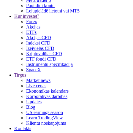
Meta trader 5
Papildini kontu
Lejupielādē lietotni vai MT5
Kur investēt?
Forex
Akcijas
ETFs
Akcijas CFD
Indeksi CFD
Izejvielas CFD
Kriptovalūtas CFD
ETF fondi CFD
Instrumentu specifikācija
SpaceX
Tirgus
Market news
Live cenas
Ekonomikas kalendārs
Korporatīvās darbības
Updates
Blog
US earnings season
Learn TradingView
Klientu noskaņojums
Kontakts