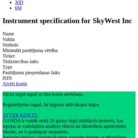
30D
6M
Instrument specification for SkyWest Inc
Name
Valūta
Simbols
Minimālā pasūtījuma vērtība
Ticker
Tirdzniecības laiks
Type
Pasūtījumu pieņemšanas laiks
ISIN
Atvērt kontu
Sāciet tirgot tagad ar ātru konta atvēršanu.
Reģistrējieties tagad, lai tirgotos aktīvākajos tirgos
ATVER KONTU
OANDA ir vairāk nekā 20 gadus tirgū strādājošs brokeris, kas
lepojas ar vadošajiem analīzes rīkiem un tūkstošiem apmierinātu
klientu, un ir godalgots starpnieks.
Iegūstiet piekļuvi visaktīvākajiem pasaules tirgiem ar tūkstošiem