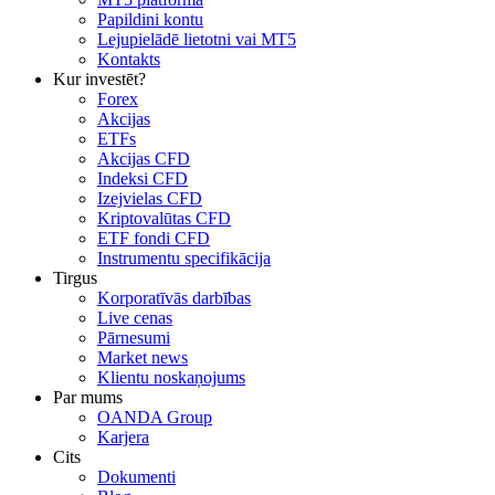
Papildini kontu
Lejupielādē lietotni vai MT5
Kontakts
Kur investēt?
Forex
Akcijas
ETFs
Akcijas CFD
Indeksi CFD
Izejvielas CFD
Kriptovalūtas CFD
ETF fondi CFD
Instrumentu specifikācija
Tirgus
Korporatīvās darbības
Live cenas
Pārnesumi
Market news
Klientu noskaņojums
Par mums
OANDA Group
Karjera
Cits
Dokumenti