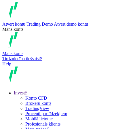
Atvērt kontu
Trading
Demo
Atvērt demo kontu
Mans konts
Mans konts
Tirdzniecība tiešsaistē
Help
Investē
Konto CFD
Brokeru konts
TradingView
Procenti par līdzekļiem
Mobilā lietotne
Profesionāls klients