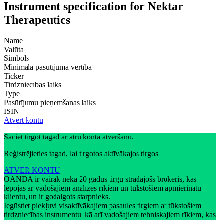
Instrument specification for Nektar
Therapeutics
Name
Valūta
Simbols
Minimālā pasūtījuma vērtība
Ticker
Tirdzniecības laiks
Type
Pasūtījumu pieņemšanas laiks
ISIN
Atvērt kontu
Sāciet tirgot tagad ar ātru konta atvēršanu.
Reģistrējieties tagad, lai tirgotos aktīvākajos tirgos
ATVER KONTU
OANDA ir vairāk nekā 20 gadus tirgū strādājošs brokeris, kas
lepojas ar vadošajiem analīzes rīkiem un tūkstošiem apmierinātu
klientu, un ir godalgots starpnieks.
Iegūstiet piekļuvi visaktīvākajiem pasaules tirgiem ar tūkstošiem
tirdzniecības instrumentu, kā arī vadošajiem tehniskajiem rīkiem, kas