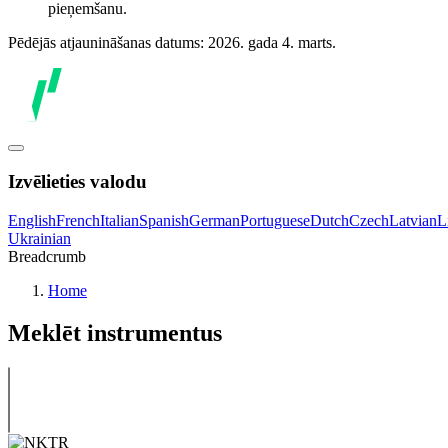
pieņemšanu.
Pēdējās atjaunināšanas datums: 2026. gada 4. marts.
Izvēlieties valodu
English
French
Italian
Spanish
German
Portuguese
Dutch
Czech
Latvian
L
Ukrainian
Breadcrumb
Home
Meklēt instrumentus