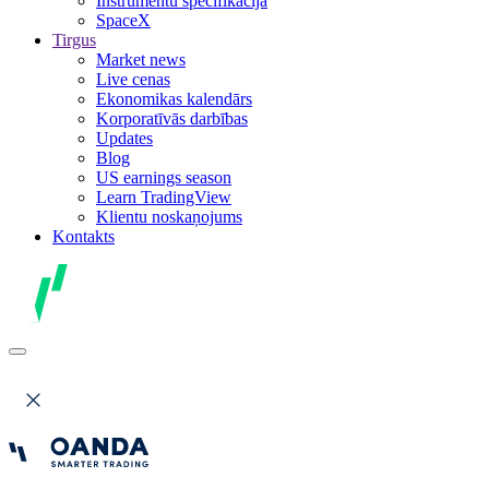
Instrumentu specifikācija
SpaceX
Tirgus
Market news
Live cenas
Ekonomikas kalendārs
Korporatīvās darbības
Updates
Blog
US earnings season
Learn TradingView
Klientu noskaņojums
Kontakts