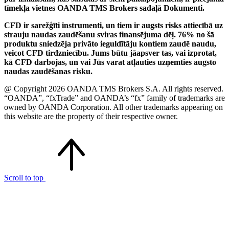
tīmekļa vietnes OANDA TMS Brokers sadaļā Dokumenti.
CFD ir sarežģīti instrumenti, un tiem ir augsts risks attiecībā uz
strauju naudas zaudēšanu sviras finansējuma dēļ. 76% no šā
produktu sniedzēja privāto ieguldītāju kontiem zaudē naudu,
veicot CFD tirdzniecību. Jums būtu jāapsver tas, vai izprotat,
kā CFD darbojas, un vai Jūs varat atļauties uzņemties augsto
naudas zaudēšanas risku.
@ Copyright 2026 OANDA TMS Brokers S.A. All rights reserved.
“OANDA”, “fxTrade” and OANDA’s “fx” family of trademarks are
owned by OANDA Corporation. All other trademarks appearing on
this website are the property of their respective owner.
Scroll to top