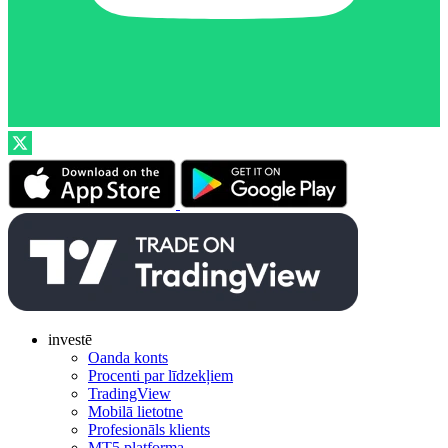
investē
Oanda konts
Procenti par līdzekļiem
TradingView
Mobilā lietotne
Profesionāls klients
MT5 platforma