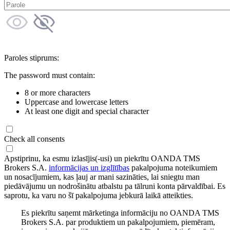
Paroles stiprums:
The password must contain:
8 or more characters
Uppercase and lowercase letters
At least one digit and special character
Check all consents
Apstiprinu, ka esmu izlasījis(-usi) un piekrītu OANDA TMS
Brokers S.A.
informācijas un izglītības
pakalpojuma noteikumiem
un nosacījumiem, kas ļauj ar mani sazināties, lai sniegtu man
piedāvājumu un nodrošinātu atbalstu pa tālruni konta pārvaldībai. Es
saprotu, ka varu no šī pakalpojuma jebkurā laikā atteikties.
Es piekrītu saņemt mārketinga informāciju no OANDA TMS
Brokers S.A. par produktiem un pakalpojumiem, piemēram,