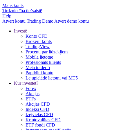
Mans konts
Tirdzniecība tiešsaistē
Help
Atvērt kontu
Trading
Demo
Atvērt demo kontu
Investē
Konto CFD
Brokeru konts
TradingView
Procenti par līdzekļiem
Mobilā lietotne
Profesionāls klients
Meta trader 5
Papildini kontu
Lejupielādē lietotni vai MT5
Kur investēt?
Forex
Akcijas
ETFs
Akcijas CFD
Indeksi CFD
Izejvielas CFD
Kriptovalūtas CFD
ETF fondi CFD