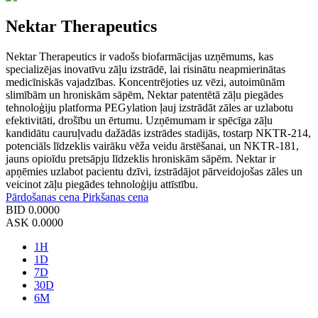
Nektar Therapeutics
Nektar Therapeutics ir vadošs biofarmācijas uzņēmums, kas
specializējas inovatīvu zāļu izstrādē, lai risinātu neapmierinātas
medicīniskās vajadzības. Koncentrējoties uz vēzi, autoimūnām
slimībām un hroniskām sāpēm, Nektar patentētā zāļu piegādes
tehnoloģiju platforma PEGylation ļauj izstrādāt zāles ar uzlabotu
efektivitāti, drošību un ērtumu. Uzņēmumam ir spēcīga zāļu
kandidātu cauruļvadu dažādās izstrādes stadijās, tostarp NKTR-214,
potenciāls līdzeklis vairāku vēža veidu ārstēšanai, un NKTR-181,
jauns opioīdu pretsāpju līdzeklis hroniskām sāpēm. Nektar ir
apņēmies uzlabot pacientu dzīvi, izstrādājot pārveidojošas zāles un
veicinot zāļu piegādes tehnoloģiju attīstību.
Pārdošanas cena
Pirkšanas cena
BID
0.0000
ASK
0.0000
1H
1D
7D
30D
6M