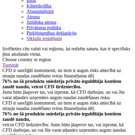
Blog
Kiberdrošība
Atjauninājumi
Atruna
Juridiska atruna
Privātuma politika
Piekļūstamības deklarācija
Sīkfailu iestatījumi
Izvēlieties citu valsti vai reģionu, lai redzētu saturu, kas ir specifisks
jūsu atrašanās vietai.
Choose country or region
Turpināt
CFD ir sarežģīti instrumenti, un tiem ir augsts risks attiecībā uz
strauju naudas zaudēšanu sviras finansējuma dēļ.
76% no šā produktu sniedzēja privāto ieguldītāju kontiem
zaudē naudu, veicot CFD tirdzniecību.
Jums būtu jāapsver tas, vai izprotat, kā CFD darbojas, un vai Jūs
varat atļauties uzņemties augsto naudas zaudēšanas risku.
CFD ir sarežģīti instrumenti, un tiem ir augsts risks attiecībā uz
strauju naudas zaudēšanu sviras finansējuma dēļ.
76% no šā produktu sniedzēja privāto ieguldītāju kontiem
zaudē naudu,
veicot CFD tirdzniecību. Jums būtu jāapsver tas, vai izprotat, kā
CFD darbojas, un vai Jūs varat atļauties uzņemties augsto naudas