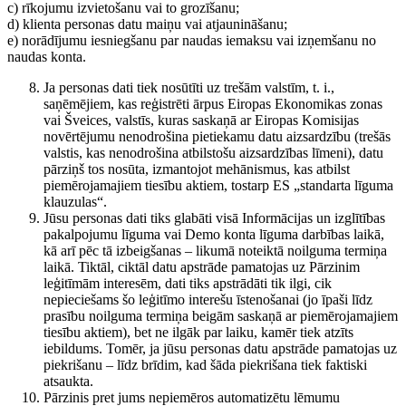
c) rīkojumu izvietošanu vai to grozīšanu;
d) klienta personas datu maiņu vai atjaunināšanu;
e) norādījumu iesniegšanu par naudas iemaksu vai izņemšanu no
naudas konta.
Ja personas dati tiek nosūtīti uz trešām valstīm, t. i.,
saņēmējiem, kas reģistrēti ārpus Eiropas Ekonomikas zonas
vai Šveices, valstīs, kuras saskaņā ar Eiropas Komisijas
novērtējumu nenodrošina pietiekamu datu aizsardzību (trešās
valstis, kas nenodrošina atbilstošu aizsardzības līmeni), datu
pārziņš tos nosūta, izmantojot mehānismus, kas atbilst
piemērojamajiem tiesību aktiem, tostarp ES „standarta līguma
klauzulas“.
Jūsu personas dati tiks glabāti visā Informācijas un izglītības
pakalpojumu līguma vai Demo konta līguma darbības laikā,
kā arī pēc tā izbeigšanas – likumā noteiktā noilguma termiņa
laikā. Tiktāl, ciktāl datu apstrāde pamatojas uz Pārzinim
leģitīmām interesēm, dati tiks apstrādāti tik ilgi, cik
nepieciešams šo leģitīmo interešu īstenošanai (jo īpaši līdz
prasību noilguma termiņa beigām saskaņā ar piemērojamajiem
tiesību aktiem), bet ne ilgāk par laiku, kamēr tiek atzīts
iebildums. Tomēr, ja jūsu personas datu apstrāde pamatojas uz
piekrišanu – līdz brīdim, kad šāda piekrišana tiek faktiski
atsaukta.
Pārzinis pret jums nepiemēros automatizētu lēmumu