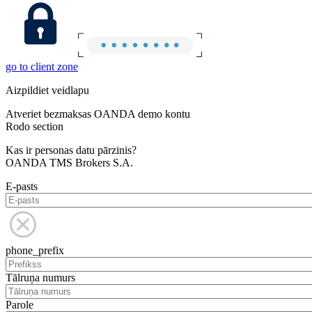
go to client zone
Aizpildiet veidlapu
Atveriet bezmaksas OANDA demo kontu
Rodo section
Kas ir personas datu pārzinis?
OANDA TMS Brokers S.A.
E-pasts
phone_prefix
Tālruņa numurs
Parole