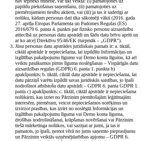
nav iepriekš minētie, var tikt veikta: (i) pamatojoties uz
papildu piekrišanas saņemšanu, (ii) pamatojoties uz
piemērojamiem tiesību aktiem, vai (iii) ja tas ir saderīgi ar
nolūku, kādam personas dati tika sākotnēji vākti (2016. gada
27. aprīļa Eiropas Parlamenta un Padomes Regulas (ES)
2016/679 6. panta 4. punkts par fizisko personu aizsardzību
attiecībā uz personas datu apstrādi un šādu datu brīvu apriti un
ar ko atceļ Direktīvu 95/46/EK (turpmāk – „GDPR”).
Jūsu personas datu apstrādes juridiskais pamats ir: a. tiktāl,
ciktāl apstrāde ir nepieciešama, lai izpildītu Informācijas un
izglītības pakalpojumu līgumu vai Demo konta līgumu, kā arī
veiktu pasākumus pirms līguma noslēgšanas – Vispārīgās datu
aizsardzības regulas (GDPR) 6. panta 1. punkta b)
apakšpunkts; b. tiktāl, ciktāl datu apstrāde ir nepieciešama, lai
datu pārziņš varētu izpildīt savas juridiskās saistības, jo īpaši
nodrošinot atbilstošu datu apstrādi – GDPR 6. panta GDPR 1.
panta c) apakšpunkts; c. tiktāl, ciktāl apstrāde ir nepieciešama
nolūkiem, kas izriet no Pārzinim piemītošajām leģitīmajām
interesēm, piemēram, veicot nepieciešamos norēķinus un
izvirzot prasības, kas izriet no noslēgtā Informācijas un
izglītības pakalpojumu līguma vai Demo konta līguma,
drošības nodrošināšanai, krāpšanas novēršanai vai Pārzinim
tiešā mārketinga nolūkos, vai saziņai ar jums, ja tas ir
pamatots, jo īpaši, ņemot vērā no jums saņemto pieprasījumu
un Pārzinim veiktās uzņēmējdarbības apjomu – GDPR 6.