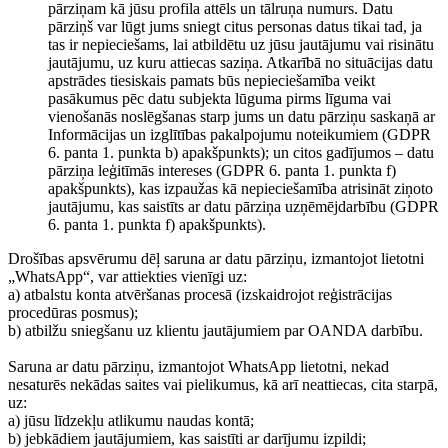
pārziņam kā jūsu profila attēls un tālruņa numurs. Datu
pārziņš var lūgt jums sniegt citus personas datus tikai tad, ja
tas ir nepieciešams, lai atbildētu uz jūsu jautājumu vai risinātu
jautājumu, uz kuru attiecas saziņa. Atkarībā no situācijas datu
apstrādes tiesiskais pamats būs nepieciešamība veikt
pasākumus pēc datu subjekta lūguma pirms līguma vai
vienošanās noslēgšanas starp jums un datu pārziņu saskaņā ar
Informācijas un izglītības pakalpojumu noteikumiem (GDPR
6. panta 1. punkta b) apakšpunkts); un citos gadījumos – datu
pārziņa leģitīmās intereses (GDPR 6. panta 1. punkta f)
apakšpunkts), kas izpaužas kā nepieciešamība atrisināt ziņoto
jautājumu, kas saistīts ar datu pārziņa uzņēmējdarbību (GDPR
6. panta 1. punkta f) apakšpunkts).
Drošības apsvērumu dēļ saruna ar datu pārziņu, izmantojot lietotni
„WhatsApp“, var attiekties vienīgi uz:
a) atbalstu konta atvēršanas procesā (izskaidrojot reģistrācijas
procedūras posmus);
b) atbilžu sniegšanu uz klientu jautājumiem par OANDA darbību.
Saruna ar datu pārziņu, izmantojot WhatsApp lietotni, nekad
nesaturēs nekādas saites vai pielikumus, kā arī neattiecas, cita starpā,
uz:
a) jūsu līdzekļu atlikumu naudas kontā;
b) jebkādiem jautājumiem, kas saistīti ar darījumu izpildi;