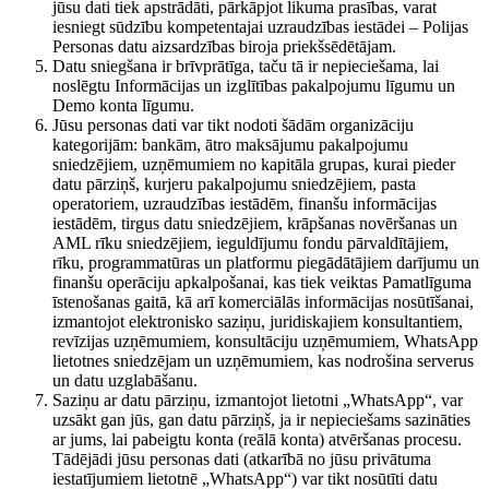
jūsu dati tiek apstrādāti, pārkāpjot likuma prasības, varat
iesniegt sūdzību kompetentajai uzraudzības iestādei – Polijas
Personas datu aizsardzības biroja priekšsēdētājam.
Datu sniegšana ir brīvprātīga, taču tā ir nepieciešama, lai
noslēgtu Informācijas un izglītības pakalpojumu līgumu un
Demo konta līgumu.
Jūsu personas dati var tikt nodoti šādām organizāciju
kategorijām: bankām, ātro maksājumu pakalpojumu
sniedzējiem, uzņēmumiem no kapitāla grupas, kurai pieder
datu pārziņš, kurjeru pakalpojumu sniedzējiem, pasta
operatoriem, uzraudzības iestādēm, finanšu informācijas
iestādēm, tirgus datu sniedzējiem, krāpšanas novēršanas un
AML rīku sniedzējiem, ieguldījumu fondu pārvaldītājiem,
rīku, programmatūras un platformu piegādātājiem darījumu un
finanšu operāciju apkalpošanai, kas tiek veiktas Pamatlīguma
īstenošanas gaitā, kā arī komerciālās informācijas nosūtīšanai,
izmantojot elektronisko saziņu, juridiskajiem konsultantiem,
revīzijas uzņēmumiem, konsultāciju uzņēmumiem, WhatsApp
lietotnes sniedzējam un uzņēmumiem, kas nodrošina serverus
un datu uzglabāšanu.
Saziņu ar datu pārziņu, izmantojot lietotni „WhatsApp“, var
uzsākt gan jūs, gan datu pārziņš, ja ir nepieciešams sazināties
ar jums, lai pabeigtu konta (reālā konta) atvēršanas procesu.
Tādējādi jūsu personas dati (atkarībā no jūsu privātuma
iestatījumiem lietotnē „WhatsApp“) var tikt nosūtīti datu