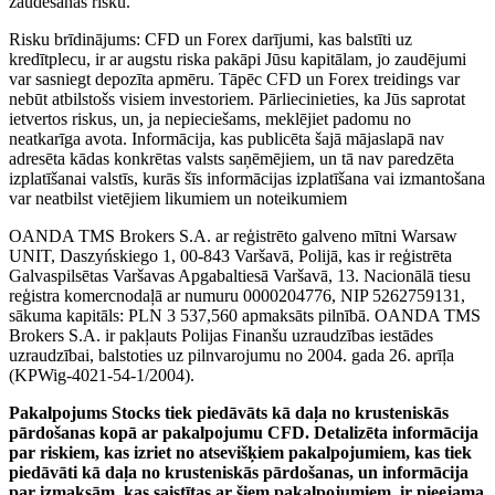
zaudēšanas risku.
Risku brīdinājums: CFD un Forex darījumi, kas balstīti uz
kredītplecu, ir ar augstu riska pakāpi Jūsu kapitālam, jo zaudējumi
var sasniegt depozīta apmēru. Tāpēc CFD un Forex treidings var
nebūt atbilstošs visiem investoriem. Pārliecinieties, ka Jūs saprotat
ietvertos riskus, un, ja nepieciešams, meklējiet padomu no
neatkarīga avota. Informācija, kas publicēta šajā mājaslapā nav
adresēta kādas konkrētas valsts saņēmējiem, un tā nav paredzēta
izplatīšanai valstīs, kurās šīs informācijas izplatīšana vai izmantošana
var neatbilst vietējiem likumiem un noteikumiem
OANDA TMS Brokers S.A. ar reģistrēto galveno mītni Warsaw
UNIT, Daszyńskiego 1, 00-843 Varšavā, Polijā, kas ir reģistrēta
Galvaspilsētas Varšavas Apgabaltiesā Varšavā, 13. Nacionālā tiesu
reģistra komercnodaļā ar numuru 0000204776, NIP 5262759131,
sākuma kapitāls: PLN 3 537,560 apmaksāts pilnībā. OANDA TMS
Brokers S.A. ir pakļauts Polijas Finanšu uzraudzības iestādes
uzraudzībai, balstoties uz pilnvarojumu no 2004. gada 26. aprīļa
(KPWig-4021-54-1/2004).
Pakalpojums Stocks tiek piedāvāts kā daļa no krusteniskās
pārdošanas kopā ar pakalpojumu CFD. Detalizēta informācija
par riskiem, kas izriet no atsevišķiem pakalpojumiem, kas tiek
piedāvāti kā daļa no krusteniskās pārdošanas, un informācija
par izmaksām, kas saistītas ar šiem pakalpojumiem, ir pieejama