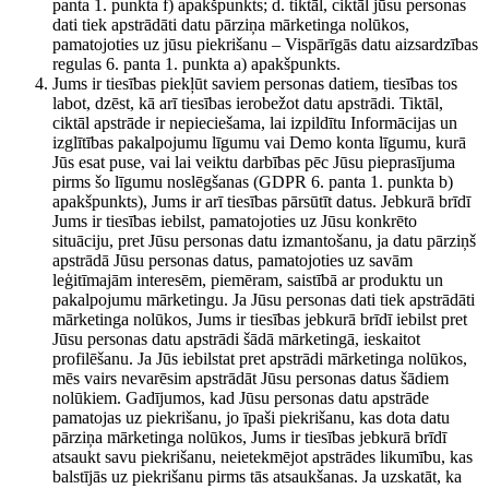
panta 1. punkta f) apakšpunkts; d. tiktāl, ciktāl jūsu personas
dati tiek apstrādāti datu pārziņa mārketinga nolūkos,
pamatojoties uz jūsu piekrišanu – Vispārīgās datu aizsardzības
regulas 6. panta 1. punkta a) apakšpunkts.
Jums ir tiesības piekļūt saviem personas datiem, tiesības tos
labot, dzēst, kā arī tiesības ierobežot datu apstrādi. Tiktāl,
ciktāl apstrāde ir nepieciešama, lai izpildītu Informācijas un
izglītības pakalpojumu līgumu vai Demo konta līgumu, kurā
Jūs esat puse, vai lai veiktu darbības pēc Jūsu pieprasījuma
pirms šo līgumu noslēgšanas (GDPR 6. panta 1. punkta b)
apakšpunkts), Jums ir arī tiesības pārsūtīt datus. Jebkurā brīdī
Jums ir tiesības iebilst, pamatojoties uz Jūsu konkrēto
situāciju, pret Jūsu personas datu izmantošanu, ja datu pārziņš
apstrādā Jūsu personas datus, pamatojoties uz savām
leģitīmajām interesēm, piemēram, saistībā ar produktu un
pakalpojumu mārketingu. Ja Jūsu personas dati tiek apstrādāti
mārketinga nolūkos, Jums ir tiesības jebkurā brīdī iebilst pret
Jūsu personas datu apstrādi šādā mārketingā, ieskaitot
profilēšanu. Ja Jūs iebilstat pret apstrādi mārketinga nolūkos,
mēs vairs nevarēsim apstrādāt Jūsu personas datus šādiem
nolūkiem. Gadījumos, kad Jūsu personas datu apstrāde
pamatojas uz piekrišanu, jo īpaši piekrišanu, kas dota datu
pārziņa mārketinga nolūkos, Jums ir tiesības jebkurā brīdī
atsaukt savu piekrišanu, neietekmējot apstrādes likumību, kas
balstījās uz piekrišanu pirms tās atsaukšanas. Ja uzskatāt, ka