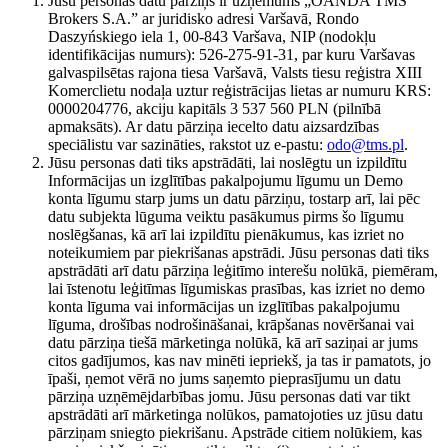
Jūsu personas datu pārziņš ir uzņēmums „OANDA TMS
Brokers S.A.” ar juridisko adresi Varšavā, Rondo
Daszyńskiego iela 1, 00-843 Varšava, NIP (nodokļu
identifikācijas numurs): 526-275-91-31, par kuru Varšavas
galvaspilsētas rajona tiesa Varšavā, Valsts tiesu reģistra XIII
Komerclietu nodaļa uztur reģistrācijas lietas ar numuru KRS:
0000204776, akciju kapitāls 3 537 560 PLN (pilnībā
apmaksāts). Ar datu pārziņa iecelto datu aizsardzības
speciālistu var sazināties, rakstot uz e-pastu:
odo@tms.pl
.
Jūsu personas dati tiks apstrādāti, lai noslēgtu un izpildītu
Informācijas un izglītības pakalpojumu līgumu un Demo
konta līgumu starp jums un datu pārziņu, tostarp arī, lai pēc
datu subjekta lūguma veiktu pasākumus pirms šo līgumu
noslēgšanas, kā arī lai izpildītu pienākumus, kas izriet no
noteikumiem par piekrišanas apstrādi. Jūsu personas dati tiks
apstrādāti arī datu pārziņa leģitīmo interešu nolūkā, piemēram,
lai īstenotu leģitīmas līgumiskas prasības, kas izriet no demo
konta līguma vai informācijas un izglītības pakalpojumu
līguma, drošības nodrošināšanai, krāpšanas novēršanai vai
datu pārziņa tiešā mārketinga nolūkā, kā arī saziņai ar jums
citos gadījumos, kas nav minēti iepriekš, ja tas ir pamatots, jo
īpaši, ņemot vērā no jums saņemto pieprasījumu un datu
pārziņa uzņēmējdarbības jomu. Jūsu personas dati var tikt
apstrādāti arī mārketinga nolūkos, pamatojoties uz jūsu datu
pārziņam sniegto piekrišanu. Apstrāde citiem nolūkiem, kas