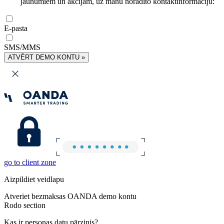
jaunumiem un akcijām, uz manu norādīto kontaktinformāciju:
E-pasta
SMS/MMS
ATVĒRT DEMO KONTU »
go to client zone
Aizpildiet veidlapu
Atveriet bezmaksas OANDA demo kontu
Rodo section
Kas ir personas datu pārzinis?