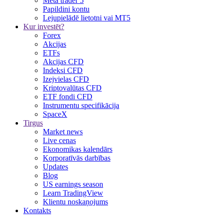
Meta trader 5
Papildini kontu
Lejupielādē lietotni vai MT5
Kur investēt?
Forex
Akcijas
ETFs
Akcijas CFD
Indeksi CFD
Izejvielas CFD
Kriptovalūtas CFD
ETF fondi CFD
Instrumentu specifikācija
SpaceX
Tirgus
Market news
Live cenas
Ekonomikas kalendārs
Korporatīvās darbības
Updates
Blog
US earnings season
Learn TradingView
Klientu noskaņojums
Kontakts