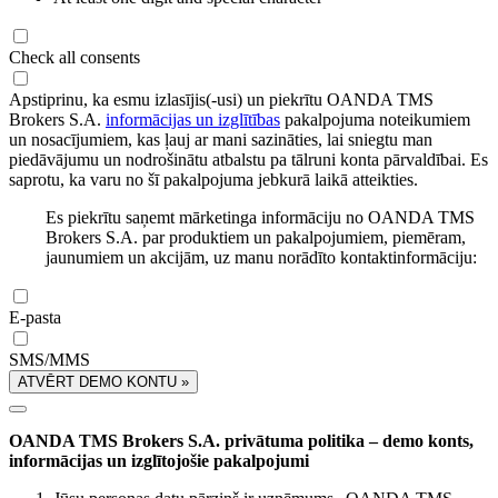
Check all consents
Apstiprinu, ka esmu izlasījis(-usi) un piekrītu OANDA TMS
Brokers S.A.
informācijas un izglītības
pakalpojuma noteikumiem
un nosacījumiem, kas ļauj ar mani sazināties, lai sniegtu man
piedāvājumu un nodrošinātu atbalstu pa tālruni konta pārvaldībai. Es
saprotu, ka varu no šī pakalpojuma jebkurā laikā atteikties.
Es piekrītu saņemt mārketinga informāciju no OANDA TMS
Brokers S.A. par produktiem un pakalpojumiem, piemēram,
jaunumiem un akcijām, uz manu norādīto kontaktinformāciju:
E-pasta
SMS/MMS
ATVĒRT DEMO KONTU »
OANDA TMS Brokers S.A. privātuma politika – demo konts,
informācijas un izglītojošie pakalpojumi