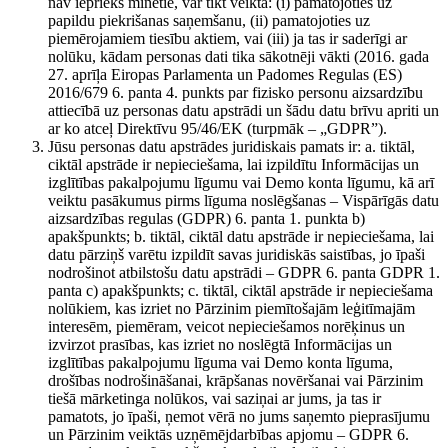
nav iepriekš minētie, var tikt veikta: (i) pamatojoties uz
papildu piekrišanas saņemšanu, (ii) pamatojoties uz
piemērojamiem tiesību aktiem, vai (iii) ja tas ir saderīgi ar
nolūku, kādam personas dati tika sākotnēji vākti (2016. gada
27. aprīļa Eiropas Parlamenta un Padomes Regulas (ES)
2016/679 6. panta 4. punkts par fizisko personu aizsardzību
attiecībā uz personas datu apstrādi un šādu datu brīvu apriti un
ar ko atceļ Direktīvu 95/46/EK (turpmāk – „GDPR”).
Jūsu personas datu apstrādes juridiskais pamats ir: a. tiktāl,
ciktāl apstrāde ir nepieciešama, lai izpildītu Informācijas un
izglītības pakalpojumu līgumu vai Demo konta līgumu, kā arī
veiktu pasākumus pirms līguma noslēgšanas – Vispārīgās datu
aizsardzības regulas (GDPR) 6. panta 1. punkta b)
apakšpunkts; b. tiktāl, ciktāl datu apstrāde ir nepieciešama, lai
datu pārziņš varētu izpildīt savas juridiskās saistības, jo īpaši
nodrošinot atbilstošu datu apstrādi – GDPR 6. panta GDPR 1.
panta c) apakšpunkts; c. tiktāl, ciktāl apstrāde ir nepieciešama
nolūkiem, kas izriet no Pārzinim piemītošajām leģitīmajām
interesēm, piemēram, veicot nepieciešamos norēķinus un
izvirzot prasības, kas izriet no noslēgtā Informācijas un
izglītības pakalpojumu līguma vai Demo konta līguma,
drošības nodrošināšanai, krāpšanas novēršanai vai Pārzinim
tiešā mārketinga nolūkos, vai saziņai ar jums, ja tas ir
pamatots, jo īpaši, ņemot vērā no jums saņemto pieprasījumu
un Pārzinim veiktās uzņēmējdarbības apjomu – GDPR 6.