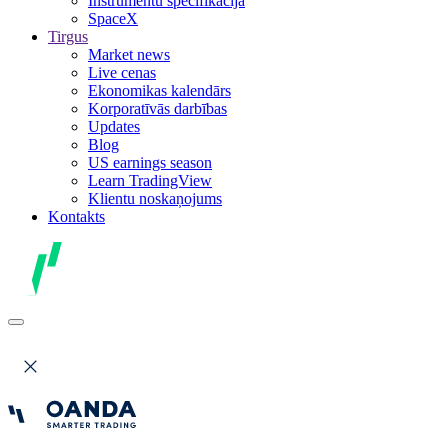
Instrumentu specifikācija
SpaceX
Tirgus
Market news
Live cenas
Ekonomikas kalendārs
Korporatīvās darbības
Updates
Blog
US earnings season
Learn TradingView
Klientu noskaņojums
Kontakts