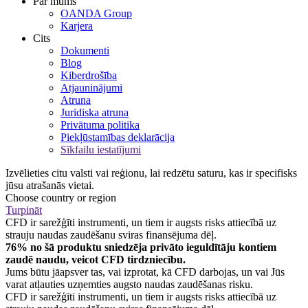
Par mums
OANDA Group
Karjera
Cits
Dokumenti
Blog
Kiberdrošība
Atjauninājumi
Atruna
Juridiska atruna
Privātuma politika
Piekļūstamības deklarācija
Sīkfailu iestatījumi
Izvēlieties citu valsti vai reģionu, lai redzētu saturu, kas ir specifisks
jūsu atrašanās vietai.
Choose country or region
Turpināt
CFD ir sarežģīti instrumenti, un tiem ir augsts risks attiecībā uz
strauju naudas zaudēšanu sviras finansējuma dēļ.
76% no šā produktu sniedzēja privāto ieguldītāju kontiem
zaudē naudu, veicot CFD tirdzniecību.
Jums būtu jāapsver tas, vai izprotat, kā CFD darbojas, un vai Jūs
varat atļauties uzņemties augsto naudas zaudēšanas risku.
CFD ir sarežģīti instrumenti, un tiem ir augsts risks attiecībā uz