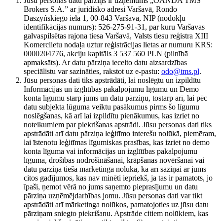
Jūsu personas datu pārziņš ir uzņēmums „OANDA TMS
Brokers S.A.” ar juridisko adresi Varšavā, Rondo
Daszyńskiego iela 1, 00-843 Varšava, NIP (nodokļu
identifikācijas numurs): 526-275-91-31, par kuru Varšavas
galvaspilsētas rajona tiesa Varšavā, Valsts tiesu reģistra XIII
Komerclietu nodaļa uztur reģistrācijas lietas ar numuru KRS:
0000204776, akciju kapitāls 3 537 560 PLN (pilnībā
apmaksāts). Ar datu pārziņa iecelto datu aizsardzības
speciālistu var sazināties, rakstot uz e-pastu:
odo@tms.pl
.
Jūsu personas dati tiks apstrādāti, lai noslēgtu un izpildītu
Informācijas un izglītības pakalpojumu līgumu un Demo
konta līgumu starp jums un datu pārziņu, tostarp arī, lai pēc
datu subjekta lūguma veiktu pasākumus pirms šo līgumu
noslēgšanas, kā arī lai izpildītu pienākumus, kas izriet no
noteikumiem par piekrišanas apstrādi. Jūsu personas dati tiks
apstrādāti arī datu pārziņa leģitīmo interešu nolūkā, piemēram,
lai īstenotu leģitīmas līgumiskas prasības, kas izriet no demo
konta līguma vai informācijas un izglītības pakalpojumu
līguma, drošības nodrošināšanai, krāpšanas novēršanai vai
datu pārziņa tiešā mārketinga nolūkā, kā arī saziņai ar jums
citos gadījumos, kas nav minēti iepriekš, ja tas ir pamatots, jo
īpaši, ņemot vērā no jums saņemto pieprasījumu un datu
pārziņa uzņēmējdarbības jomu. Jūsu personas dati var tikt
apstrādāti arī mārketinga nolūkos, pamatojoties uz jūsu datu
pārziņam sniegto piekrišanu. Apstrāde citiem nolūkiem, kas