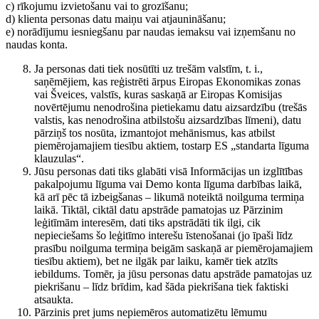
c) rīkojumu izvietošanu vai to grozīšanu;
d) klienta personas datu maiņu vai atjaunināšanu;
e) norādījumu iesniegšanu par naudas iemaksu vai izņemšanu no
naudas konta.
Ja personas dati tiek nosūtīti uz trešām valstīm, t. i.,
saņēmējiem, kas reģistrēti ārpus Eiropas Ekonomikas zonas
vai Šveices, valstīs, kuras saskaņā ar Eiropas Komisijas
novērtējumu nenodrošina pietiekamu datu aizsardzību (trešās
valstis, kas nenodrošina atbilstošu aizsardzības līmeni), datu
pārziņš tos nosūta, izmantojot mehānismus, kas atbilst
piemērojamajiem tiesību aktiem, tostarp ES „standarta līguma
klauzulas“.
Jūsu personas dati tiks glabāti visā Informācijas un izglītības
pakalpojumu līguma vai Demo konta līguma darbības laikā,
kā arī pēc tā izbeigšanas – likumā noteiktā noilguma termiņa
laikā. Tiktāl, ciktāl datu apstrāde pamatojas uz Pārzinim
leģitīmām interesēm, dati tiks apstrādāti tik ilgi, cik
nepieciešams šo leģitīmo interešu īstenošanai (jo īpaši līdz
prasību noilguma termiņa beigām saskaņā ar piemērojamajiem
tiesību aktiem), bet ne ilgāk par laiku, kamēr tiek atzīts
iebildums. Tomēr, ja jūsu personas datu apstrāde pamatojas uz
piekrišanu – līdz brīdim, kad šāda piekrišana tiek faktiski
atsaukta.
Pārzinis pret jums nepiemēros automatizētu lēmumu