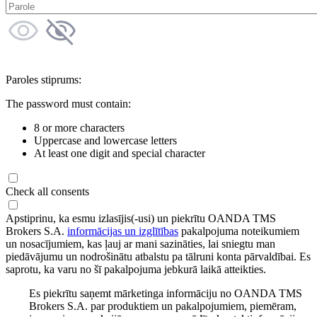
Paroles stiprums:
The password must contain:
8 or more characters
Uppercase and lowercase letters
At least one digit and special character
Check all consents
Apstiprinu, ka esmu izlasījis(-usi) un piekrītu OANDA TMS
Brokers S.A.
informācijas un izglītības
pakalpojuma noteikumiem
un nosacījumiem, kas ļauj ar mani sazināties, lai sniegtu man
piedāvājumu un nodrošinātu atbalstu pa tālruni konta pārvaldībai. Es
saprotu, ka varu no šī pakalpojuma jebkurā laikā atteikties.
Es piekrītu saņemt mārketinga informāciju no OANDA TMS
Brokers S.A. par produktiem un pakalpojumiem, piemēram,