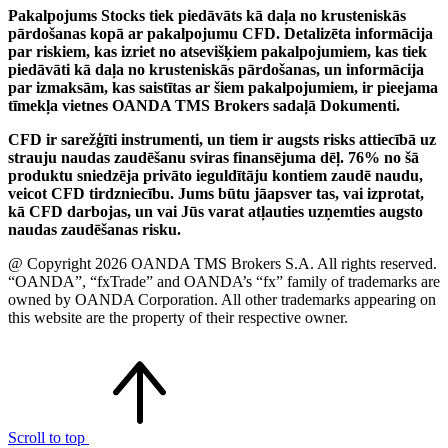
Pakalpojums Stocks tiek piedāvāts kā daļa no krusteniskās
pārdošanas kopā ar pakalpojumu CFD. Detalizēta informācija
par riskiem, kas izriet no atsevišķiem pakalpojumiem, kas tiek
piedāvāti kā daļa no krusteniskās pārdošanas, un informācija
par izmaksām, kas saistītas ar šiem pakalpojumiem, ir pieejama
tīmekļa vietnes OANDA TMS Brokers sadaļā Dokumenti.
CFD ir sarežģīti instrumenti, un tiem ir augsts risks attiecībā uz
strauju naudas zaudēšanu sviras finansējuma dēļ. 76% no šā
produktu sniedzēja privāto ieguldītāju kontiem zaudē naudu,
veicot CFD tirdzniecību. Jums būtu jāapsver tas, vai izprotat,
kā CFD darbojas, un vai Jūs varat atļauties uzņemties augsto
naudas zaudēšanas risku.
@ Copyright 2026 OANDA TMS Brokers S.A. All rights reserved.
“OANDA”, “fxTrade” and OANDA’s “fx” family of trademarks are
owned by OANDA Corporation. All other trademarks appearing on
this website are the property of their respective owner.
Scroll to top