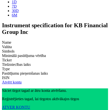
1D
7D
30D
6M
Instrument specification for KB Financial
Group Inc
Name
Valūta
Simbols
Minimālā pasūtījuma vērtība
Ticker
Tirdzniecības laiks
Type
Pasūtījumu pieņemšanas laiks
ISIN
Atvērt kontu
Sāciet tirgot tagad ar ātru konta atvēršanu.
Reģistrējieties tagad, lai tirgotos aktīvākajos tirgos
ATVER KONTU