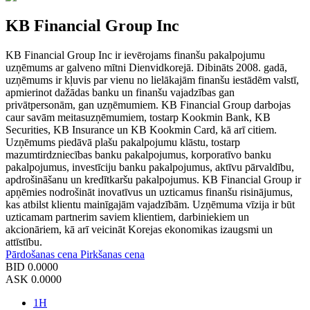
KB Financial Group Inc
KB Financial Group Inc ir ievērojams finanšu pakalpojumu
uzņēmums ar galveno mītni Dienvidkorejā. Dibināts 2008. gadā,
uzņēmums ir kļuvis par vienu no lielākajām finanšu iestādēm valstī,
apmierinot dažādas banku un finanšu vajadzības gan
privātpersonām, gan uzņēmumiem. KB Financial Group darbojas
caur savām meitasuzņēmumiem, tostarp Kookmin Bank, KB
Securities, KB Insurance un KB Kookmin Card, kā arī citiem.
Uzņēmums piedāvā plašu pakalpojumu klāstu, tostarp
mazumtirdzniecības banku pakalpojumus, korporatīvo banku
pakalpojumus, investīciju banku pakalpojumus, aktīvu pārvaldību,
apdrošināšanu un kredītkaršu pakalpojumus. KB Financial Group ir
apņēmies nodrošināt inovatīvus un uzticamus finanšu risinājumus,
kas atbilst klientu mainīgajām vajadzībām. Uzņēmuma vīzija ir būt
uzticamam partnerim saviem klientiem, darbiniekiem un
akcionāriem, kā arī veicināt Korejas ekonomikas izaugsmi un
attīstību.
Pārdošanas cena
Pirkšanas cena
BID
0.0000
ASK
0.0000
1H