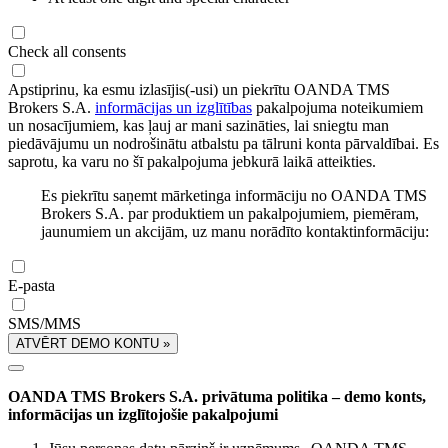
Check all consents
Apstiprinu, ka esmu izlasījis(-usi) un piekrītu OANDA TMS
Brokers S.A.
informācijas un izglītības
pakalpojuma noteikumiem
un nosacījumiem, kas ļauj ar mani sazināties, lai sniegtu man
piedāvājumu un nodrošinātu atbalstu pa tālruni konta pārvaldībai. Es
saprotu, ka varu no šī pakalpojuma jebkurā laikā atteikties.
Es piekrītu saņemt mārketinga informāciju no OANDA TMS
Brokers S.A. par produktiem un pakalpojumiem, piemēram,
jaunumiem un akcijām, uz manu norādīto kontaktinformāciju:
E-pasta
SMS/MMS
ATVĒRT DEMO KONTU »
OANDA TMS Brokers S.A. privātuma politika – demo konts,
informācijas un izglītojošie pakalpojumi