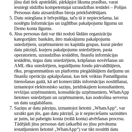
jūsu dati tiek apstrādāti, pārkāpjot likuma prasības, varat
iesniegt sūdzību kompetentajai uzraudzības iestādei – Polijas
Personas datu aizsardzības biroja priekšsēdētājam.
Datu sniegšana ir brīvprātīga, taču tā ir nepieciešama, lai
noslēgtu Informācijas un izglītības pakalpojumu līgumu un
Demo konta līgumu.
Jūsu personas dati var tikt nodoti šādām organizāciju
kategorijām: bankām, ātro maksājumu pakalpojumu
sniedzējiem, uzņēmumiem no kapitāla grupas, kurai pieder
datu pārziņš, kurjeru pakalpojumu sniedzējiem, pasta
operatoriem, uzraudzības iestādēm, finanšu informācijas
iestādēm, tirgus datu sniedzējiem, krāpšanas novēršanas un
AML rīku sniedzējiem, ieguldījumu fondu pārvaldītājiem,
rīku, programmatūras un platformu piegādātājiem darījumu un
finanšu operāciju apkalpošanai, kas tiek veiktas Pamatlīguma
īstenošanas gaitā, kā arī komerciālās informācijas nosūtīšanai,
izmantojot elektronisko saziņu, juridiskajiem konsultantiem,
revīzijas uzņēmumiem, konsultāciju uzņēmumiem, WhatsApp
lietotnes sniedzējam un uzņēmumiem, kas nodrošina serverus
un datu uzglabāšanu.
Saziņu ar datu pārziņu, izmantojot lietotni „WhatsApp“, var
uzsākt gan jūs, gan datu pārziņš, ja ir nepieciešams sazināties
ar jums, lai pabeigtu konta (reālā konta) atvēršanas procesu.
Tādējādi jūsu personas dati (atkarībā no jūsu privātuma
iestatījumiem lietotnē „WhatsApp“) var tikt nosūtīti datu