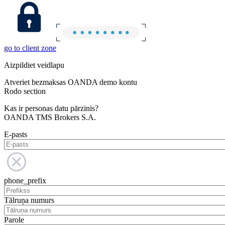
go to client zone
Aizpildiet veidlapu
Atveriet bezmaksas OANDA demo kontu
Rodo section
Kas ir personas datu pārzinis?
OANDA TMS Brokers S.A.
E-pasts
phone_prefix
Tālruņa numurs
Parole