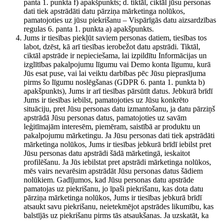
panta 1. punkta f) apakšpunkts; d. tiktāl, ciktāl jūsu personas
dati tiek apstrādāti datu pārziņa mārketinga nolūkos,
pamatojoties uz jūsu piekrišanu – Vispārīgās datu aizsardzības
regulas 6. panta 1. punkta a) apakšpunkts.
Jums ir tiesības piekļūt saviem personas datiem, tiesības tos
labot, dzēst, kā arī tiesības ierobežot datu apstrādi. Tiktāl,
ciktāl apstrāde ir nepieciešama, lai izpildītu Informācijas un
izglītības pakalpojumu līgumu vai Demo konta līgumu, kurā
Jūs esat puse, vai lai veiktu darbības pēc Jūsu pieprasījuma
pirms šo līgumu noslēgšanas (GDPR 6. panta 1. punkta b)
apakšpunkts), Jums ir arī tiesības pārsūtīt datus. Jebkurā brīdī
Jums ir tiesības iebilst, pamatojoties uz Jūsu konkrēto
situāciju, pret Jūsu personas datu izmantošanu, ja datu pārziņš
apstrādā Jūsu personas datus, pamatojoties uz savām
leģitīmajām interesēm, piemēram, saistībā ar produktu un
pakalpojumu mārketingu. Ja Jūsu personas dati tiek apstrādāti
mārketinga nolūkos, Jums ir tiesības jebkurā brīdī iebilst pret
Jūsu personas datu apstrādi šādā mārketingā, ieskaitot
profilēšanu. Ja Jūs iebilstat pret apstrādi mārketinga nolūkos,
mēs vairs nevarēsim apstrādāt Jūsu personas datus šādiem
nolūkiem. Gadījumos, kad Jūsu personas datu apstrāde
pamatojas uz piekrišanu, jo īpaši piekrišanu, kas dota datu
pārziņa mārketinga nolūkos, Jums ir tiesības jebkurā brīdī
atsaukt savu piekrišanu, neietekmējot apstrādes likumību, kas
balstījās uz piekrišanu pirms tās atsaukšanas. Ja uzskatāt, ka