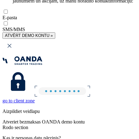
jaunumiem un akcijām, uz manu norādīto kontaktinformāciju:
E-pasta
SMS/MMS
ATVĒRT DEMO KONTU »
go to client zone
Aizpildiet veidlapu
Atveriet bezmaksas OANDA demo kontu
Rodo section
Kas ir personas datu pārzinis?