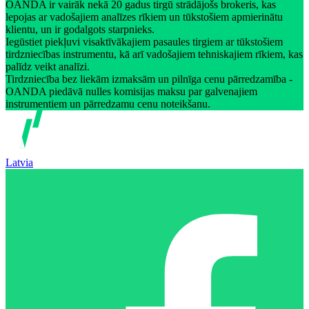
OANDA ir vairāk nekā 20 gadus tirgū strādājošs brokeris, kas
lepojas ar vadošajiem analīzes rīkiem un tūkstošiem apmierinātu
klientu, un ir godalgots starpnieks.
Iegūstiet piekļuvi visaktīvākajiem pasaules tirgiem ar tūkstošiem
tirdzniecības instrumentu, kā arī vadošajiem tehniskajiem rīkiem, kas
palīdz veikt analīzi.
Tirdzniecība bez liekām izmaksām un pilnīga cenu pārredzamība -
OANDA piedāvā nulles komisijas maksu par galvenajiem
instrumentiem un pārredzamu cenu noteikšanu.
Latvia