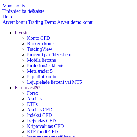
Mans konts
Tirdzniecība tiešsaistē
Help
Atvērt kontu
Trading
Demo
Atvērt demo kontu
Investē
Konto CFD
Brokeru konts
TradingView
Procenti par līdzekļiem
Mobilā lietotne
Profesionāls klients
Meta trader 5
Papildini kontu
Lejupielādē lietotni vai MT5
Kur investēt?
Forex
Akcijas
ETFs
Akcijas CFD
Indeksi CFD
Izejvielas CFD
Kriptovalūtas CFD
ETF fondi CFD