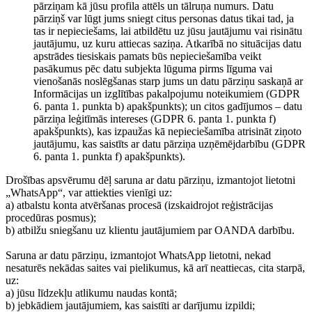
pārziņam kā jūsu profila attēls un tālruņa numurs. Datu
pārziņš var lūgt jums sniegt citus personas datus tikai tad, ja
tas ir nepieciešams, lai atbildētu uz jūsu jautājumu vai risinātu
jautājumu, uz kuru attiecas saziņa. Atkarībā no situācijas datu
apstrādes tiesiskais pamats būs nepieciešamība veikt
pasākumus pēc datu subjekta lūguma pirms līguma vai
vienošanās noslēgšanas starp jums un datu pārziņu saskaņā ar
Informācijas un izglītības pakalpojumu noteikumiem (GDPR
6. panta 1. punkta b) apakšpunkts); un citos gadījumos – datu
pārziņa leģitīmās intereses (GDPR 6. panta 1. punkta f)
apakšpunkts), kas izpaužas kā nepieciešamība atrisināt ziņoto
jautājumu, kas saistīts ar datu pārziņa uzņēmējdarbību (GDPR
6. panta 1. punkta f) apakšpunkts).
Drošības apsvērumu dēļ saruna ar datu pārziņu, izmantojot lietotni
„WhatsApp“, var attiekties vienīgi uz:
a) atbalstu konta atvēršanas procesā (izskaidrojot reģistrācijas
procedūras posmus);
b) atbilžu sniegšanu uz klientu jautājumiem par OANDA darbību.
Saruna ar datu pārziņu, izmantojot WhatsApp lietotni, nekad
nesaturēs nekādas saites vai pielikumus, kā arī neattiecas, cita starpā,
uz:
a) jūsu līdzekļu atlikumu naudas kontā;
b) jebkādiem jautājumiem, kas saistīti ar darījumu izpildi;