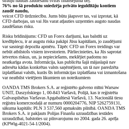
strauju naudas zaudēšanu sviras finansējuma dēļ.
76% no šā produktu sniedzēja privāto ieguldītāju kontiem
zaudē naudu,
veicot CFD tirdzniecību. Jums būtu jāapsver tas, vai izprotat, kā
CFD darbojas, un vai Jūs varat atļauties uzņemties augsto naudas
zaudēšanas risku.
Risku brīdinājums: CFD un Forex darījumi, kas balstīti uz
kredītplecu, ir ar augstu riska pakāpi Jūsu kapitālam, jo zaudējumi
var sasniegt depozīta apmēru. Tāpēc CFD un Forex treidings var
nebūt atbilstošs visiem investoriem. Pārliecinieties, ka Jūs saprotat
ietvertos riskus, un, ja nepieciešams, meklējiet padomu no
neatkarīga avota. Informācija, kas publicēta šajā mājaslapā nav
adresēta kādas konkrētas valsts saņēmējiem, un tā nav paredzēta
izplatīšanai valstīs, kurās šīs informācijas izplatīšana vai izmantošana
var neatbilst vietējiem likumiem un noteikumiem
OANDA TMS Brokers S.A. ar reģistrēto galveno mītni Warsaw
UNIT, Daszyńskiego 1, 00-843 Varšavā, Polijā, kas ir reģistrēta
Galvaspilsētas Varšavas Apgabaltiesā Varšavā, 13. Nacionālā tiesu
reģistra komercnodaļā ar numuru 0000204776, NIP 5262759131,
sākuma kapitāls: PLN 3 537,560 apmaksāts pilnībā. OANDA TMS
Brokers S.A. ir pakļauts Polijas Finanšu uzraudzības iestādes
uzraudzībai, balstoties uz pilnvarojumu no 2004. gada 26. aprīļa
(KPWig-4021-54-1/2004).