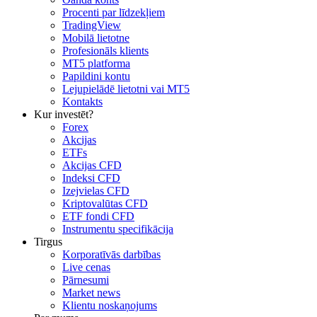
Procenti par līdzekļiem
TradingView
Mobilā lietotne
Profesionāls klients
MT5 platforma
Papildini kontu
Lejupielādē lietotni vai MT5
Kontakts
Kur investēt?
Forex
Akcijas
ETFs
Akcijas CFD
Indeksi CFD
Izejvielas CFD
Kriptovalūtas CFD
ETF fondi CFD
Instrumentu specifikācija
Tirgus
Korporatīvās darbības
Live cenas
Pārnesumi
Market news
Klientu noskaņojums