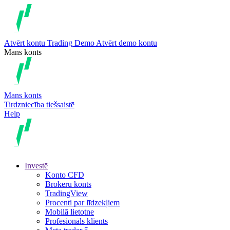
Atvērt kontu
Trading
Demo
Atvērt demo kontu
Mans konts
Mans konts
Tirdzniecība tiešsaistē
Help
Investē
Konto CFD
Brokeru konts
TradingView
Procenti par līdzekļiem
Mobilā lietotne
Profesionāls klients