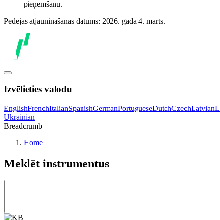
pieņemšanu.
Pēdējās atjaunināšanas datums: 2026. gada 4. marts.
Izvēlieties valodu
English
French
Italian
Spanish
German
Portuguese
Dutch
Czech
Latvian
L
Ukrainian
Breadcrumb
Home
Meklēt instrumentus