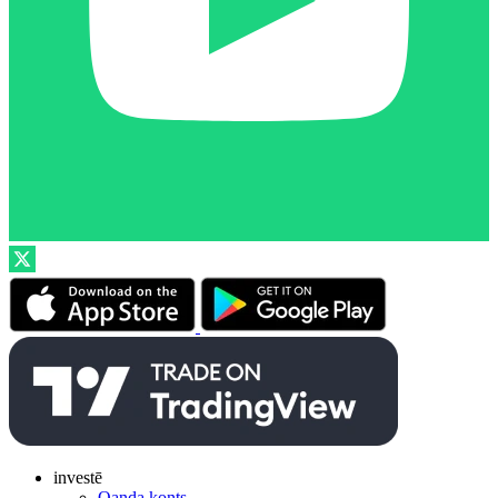
investē
Oanda konts