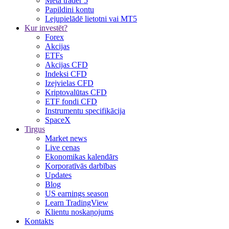
Meta trader 5
Papildini kontu
Lejupielādē lietotni vai MT5
Kur investēt?
Forex
Akcijas
ETFs
Akcijas CFD
Indeksi CFD
Izejvielas CFD
Kriptovalūtas CFD
ETF fondi CFD
Instrumentu specifikācija
SpaceX
Tirgus
Market news
Live cenas
Ekonomikas kalendārs
Korporatīvās darbības
Updates
Blog
US earnings season
Learn TradingView
Klientu noskaņojums
Kontakts