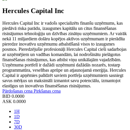
Hercules Capital Inc
Hercules Capital Inc ir vadošs specializēts finanšu uzņēmums, kas
piedāvā riska parādu, izaugsmes kapitālu un citus finansēšanas
risinājumus tehnoloģiju un dzīvības zinātņu uzņēmumiem. Ar vairāk
nekā 11 miljardiem dolāru kopējos aktīvos uzņēmumam ir pierādīta
pieredze inovatīvu uzņēmumu atbalstīšanā visos to izaugsmes
posmos. Pieredzējušie profesionāļi Hercules Capital cieši sadarbojas
ar uzņēmējiem un vadības komandām, lai nodrošinātu pielāgotus
finansēšanas risinājumus, kas atbilst viņu unikālajām vajadzībām.
Uzņēmuma portfelī ir dažādi uzņēmumi dažādās nozarēs, tostarp
programmatūra, veselības aprūpe un atjaunojamā enerģija. Hercules
Capital ir apņēmies palīdzēt saviem portfeļa uzņēmumiem sasniegt
savus mērķus un maksimāli izmantot savu potenciālu, izmantojot
elastīgus un inovatīvus finansēšanas risinājumus.
Pārdošanas cena
Pirkšanas cena
BID
0.0000
ASK
0.0000
1H
1D
7D
30D