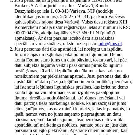
Jūsu personas datu pārziņš ir uzņēmums „OANDA TMS
Brokers S.A.” ar juridisko adresi Varšavā, Rondo
Daszyńskiego iela 1, 00-843 Varšava, NIP (nodokļu
identifikācijas numurs): 526-275-91-31, par kuru Varšavas
galvaspilsētas rajona tiesa Varšavā, Valsts tiesu reģistra XIII
Komerclietu nodaļa uztur reģistrācijas lietas ar numuru KRS:
0000204776, akciju kapitāls 3 537 560 PLN (pilnībā
apmaksāts). Ar datu pārziņa iecelto datu aizsardzības
speciālistu var sazināties, rakstot uz e-pastu:
odo@tms.pl
.
Jūsu personas dati tiks apstrādāti, lai noslēgtu un izpildītu
Informācijas un izglītības pakalpojumu līgumu un Demo
konta līgumu starp jums un datu pārziņu, tostarp arī, lai pēc
datu subjekta lūguma veiktu pasākumus pirms šo līgumu
noslēgšanas, kā arī lai izpildītu pienākumus, kas izriet no
noteikumiem par piekrišanas apstrādi. Jūsu personas dati tiks
apstrādāti arī datu pārziņa leģitīmo interešu nolūkā, piemēram,
lai īstenotu leģitīmas līgumiskas prasības, kas izriet no demo
konta līguma vai informācijas un izglītības pakalpojumu
līguma, drošības nodrošināšanai, krāpšanas novēršanai vai
datu pārziņa tiešā mārketinga nolūkā, kā arī saziņai ar jums
citos gadījumos, kas nav minēti iepriekš, ja tas ir pamatots, jo
īpaši, ņemot vērā no jums saņemto pieprasījumu un datu
pārziņa uzņēmējdarbības jomu. Jūsu personas dati var tikt
apstrādāti arī mārketinga nolūkos, pamatojoties uz jūsu datu
pārziņam sniegto piekrišanu. Apstrāde citiem nolūkiem, kas