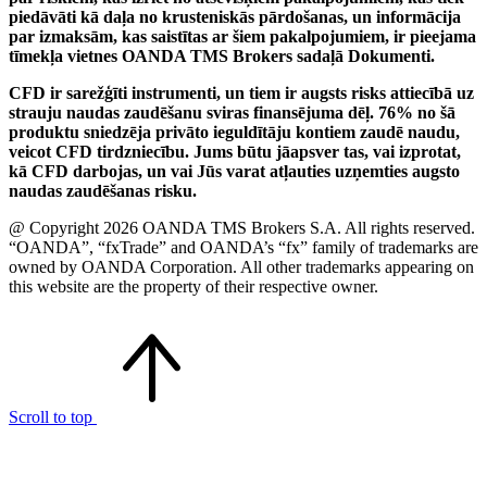
piedāvāti kā daļa no krusteniskās pārdošanas, un informācija
par izmaksām, kas saistītas ar šiem pakalpojumiem, ir pieejama
tīmekļa vietnes OANDA TMS Brokers sadaļā Dokumenti.
CFD ir sarežģīti instrumenti, un tiem ir augsts risks attiecībā uz
strauju naudas zaudēšanu sviras finansējuma dēļ. 76% no šā
produktu sniedzēja privāto ieguldītāju kontiem zaudē naudu,
veicot CFD tirdzniecību. Jums būtu jāapsver tas, vai izprotat,
kā CFD darbojas, un vai Jūs varat atļauties uzņemties augsto
naudas zaudēšanas risku.
@ Copyright 2026 OANDA TMS Brokers S.A. All rights reserved.
“OANDA”, “fxTrade” and OANDA’s “fx” family of trademarks are
owned by OANDA Corporation. All other trademarks appearing on
this website are the property of their respective owner.
Scroll to top