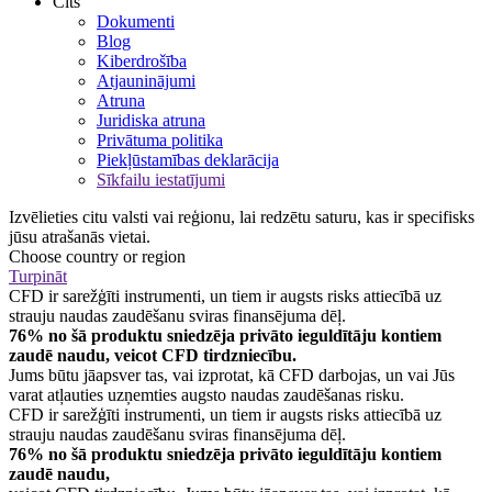
Cits
Dokumenti
Blog
Kiberdrošība
Atjauninājumi
Atruna
Juridiska atruna
Privātuma politika
Piekļūstamības deklarācija
Sīkfailu iestatījumi
Izvēlieties citu valsti vai reģionu, lai redzētu saturu, kas ir specifisks
jūsu atrašanās vietai.
Choose country or region
Turpināt
CFD ir sarežģīti instrumenti, un tiem ir augsts risks attiecībā uz
strauju naudas zaudēšanu sviras finansējuma dēļ.
76% no šā produktu sniedzēja privāto ieguldītāju kontiem
zaudē naudu, veicot CFD tirdzniecību.
Jums būtu jāapsver tas, vai izprotat, kā CFD darbojas, un vai Jūs
varat atļauties uzņemties augsto naudas zaudēšanas risku.
CFD ir sarežģīti instrumenti, un tiem ir augsts risks attiecībā uz
strauju naudas zaudēšanu sviras finansējuma dēļ.
76% no šā produktu sniedzēja privāto ieguldītāju kontiem
zaudē naudu,