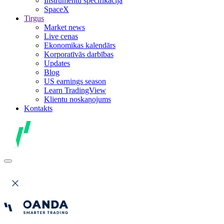
Instrumentu specifikācija
SpaceX
Tirgus
Market news
Live cenas
Ekonomikas kalendārs
Korporatīvās darbības
Updates
Blog
US earnings season
Learn TradingView
Klientu noskaņojums
Kontakts