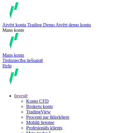
Atvērt kontu
Trading
Demo
Atvērt demo kontu
Mans konts
Mans konts
Tirdzniecība tiešsaistē
Help
Investē
Konto CFD
Brokeru konts
TradingView
Procenti par līdzekļiem
Mobilā lietotne
Profesionāls klients