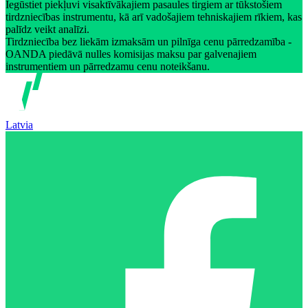
Iegūstiet piekļuvi visaktīvākajiem pasaules tirgiem ar tūkstošiem
tirdzniecības instrumentu, kā arī vadošajiem tehniskajiem rīkiem, kas
palīdz veikt analīzi.
Tirdzniecība bez liekām izmaksām un pilnīga cenu pārredzamība -
OANDA piedāvā nulles komisijas maksu par galvenajiem
instrumentiem un pārredzamu cenu noteikšanu.
Latvia