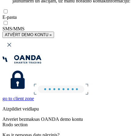
jaunumiem un akcijām, uz manu norādīto kontaktinformāciju:
E-pasta
SMS/MMS
ATVĒRT DEMO KONTU »
go to client zone
Aizpildiet veidlapu
Atveriet bezmaksas OANDA demo kontu
Rodo section
Kas ir personas datu pārzinis?