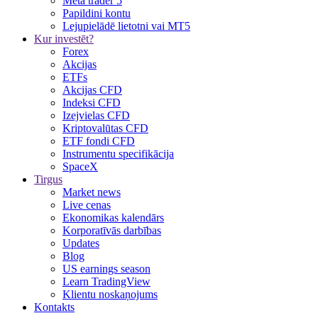
Meta trader 5
Papildini kontu
Lejupielādē lietotni vai MT5
Kur investēt?
Forex
Akcijas
ETFs
Akcijas CFD
Indeksi CFD
Izejvielas CFD
Kriptovalūtas CFD
ETF fondi CFD
Instrumentu specifikācija
SpaceX
Tirgus
Market news
Live cenas
Ekonomikas kalendārs
Korporatīvās darbības
Updates
Blog
US earnings season
Learn TradingView
Klientu noskaņojums
Kontakts