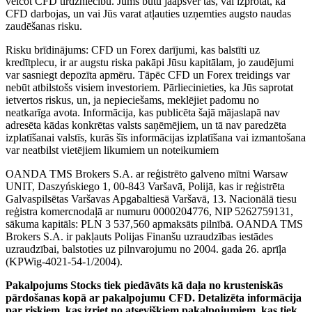
veicot CFD tirdzniecību. Jums būtu jāapsver tas, vai izprotat, kā
CFD darbojas, un vai Jūs varat atļauties uzņemties augsto naudas
zaudēšanas risku.
Risku brīdinājums: CFD un Forex darījumi, kas balstīti uz
kredītplecu, ir ar augstu riska pakāpi Jūsu kapitālam, jo zaudējumi
var sasniegt depozīta apmēru. Tāpēc CFD un Forex treidings var
nebūt atbilstošs visiem investoriem. Pārliecinieties, ka Jūs saprotat
ietvertos riskus, un, ja nepieciešams, meklējiet padomu no
neatkarīga avota. Informācija, kas publicēta šajā mājaslapā nav
adresēta kādas konkrētas valsts saņēmējiem, un tā nav paredzēta
izplatīšanai valstīs, kurās šīs informācijas izplatīšana vai izmantošana
var neatbilst vietējiem likumiem un noteikumiem
OANDA TMS Brokers S.A. ar reģistrēto galveno mītni Warsaw
UNIT, Daszyńskiego 1, 00-843 Varšavā, Polijā, kas ir reģistrēta
Galvaspilsētas Varšavas Apgabaltiesā Varšavā, 13. Nacionālā tiesu
reģistra komercnodaļā ar numuru 0000204776, NIP 5262759131,
sākuma kapitāls: PLN 3 537,560 apmaksāts pilnībā. OANDA TMS
Brokers S.A. ir pakļauts Polijas Finanšu uzraudzības iestādes
uzraudzībai, balstoties uz pilnvarojumu no 2004. gada 26. aprīļa
(KPWig-4021-54-1/2004).
Pakalpojums Stocks tiek piedāvāts kā daļa no krusteniskās
pārdošanas kopā ar pakalpojumu CFD. Detalizēta informācija
par riskiem, kas izriet no atsevišķiem pakalpojumiem, kas tiek