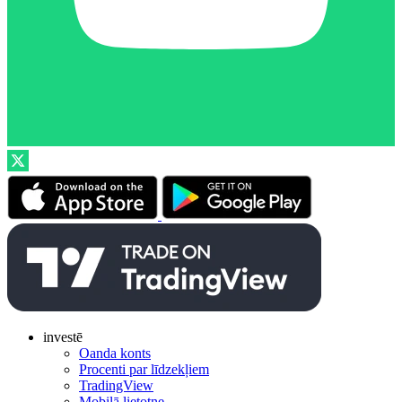
investē
Oanda konts
Procenti par līdzekļiem
TradingView
Mobilā lietotne