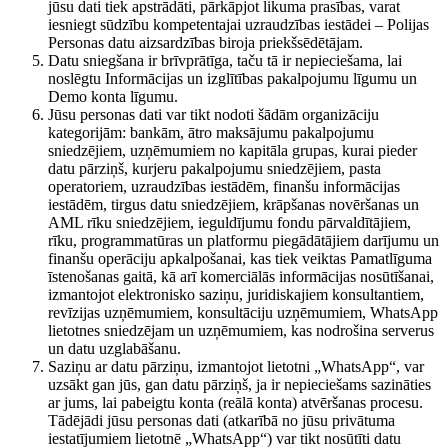
jūsu dati tiek apstrādāti, pārkāpjot likuma prasības, varat
iesniegt sūdzību kompetentajai uzraudzības iestādei – Polijas
Personas datu aizsardzības biroja priekšsēdētājam.
Datu sniegšana ir brīvprātīga, taču tā ir nepieciešama, lai
noslēgtu Informācijas un izglītības pakalpojumu līgumu un
Demo konta līgumu.
Jūsu personas dati var tikt nodoti šādām organizāciju
kategorijām: bankām, ātro maksājumu pakalpojumu
sniedzējiem, uzņēmumiem no kapitāla grupas, kurai pieder
datu pārziņš, kurjeru pakalpojumu sniedzējiem, pasta
operatoriem, uzraudzības iestādēm, finanšu informācijas
iestādēm, tirgus datu sniedzējiem, krāpšanas novēršanas un
AML rīku sniedzējiem, ieguldījumu fondu pārvaldītājiem,
rīku, programmatūras un platformu piegādātājiem darījumu un
finanšu operāciju apkalpošanai, kas tiek veiktas Pamatlīguma
īstenošanas gaitā, kā arī komerciālās informācijas nosūtīšanai,
izmantojot elektronisko saziņu, juridiskajiem konsultantiem,
revīzijas uzņēmumiem, konsultāciju uzņēmumiem, WhatsApp
lietotnes sniedzējam un uzņēmumiem, kas nodrošina serverus
un datu uzglabāšanu.
Saziņu ar datu pārziņu, izmantojot lietotni „WhatsApp“, var
uzsākt gan jūs, gan datu pārziņš, ja ir nepieciešams sazināties
ar jums, lai pabeigtu konta (reālā konta) atvēršanas procesu.
Tādējādi jūsu personas dati (atkarībā no jūsu privātuma
iestatījumiem lietotnē „WhatsApp“) var tikt nosūtīti datu