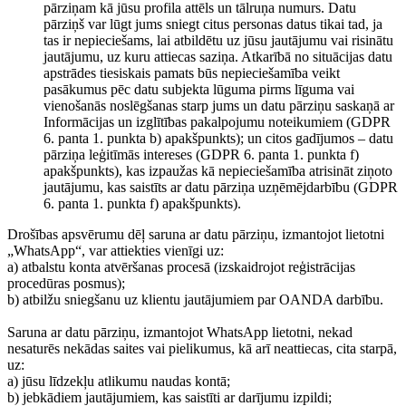
pārziņam kā jūsu profila attēls un tālruņa numurs. Datu
pārziņš var lūgt jums sniegt citus personas datus tikai tad, ja
tas ir nepieciešams, lai atbildētu uz jūsu jautājumu vai risinātu
jautājumu, uz kuru attiecas saziņa. Atkarībā no situācijas datu
apstrādes tiesiskais pamats būs nepieciešamība veikt
pasākumus pēc datu subjekta lūguma pirms līguma vai
vienošanās noslēgšanas starp jums un datu pārziņu saskaņā ar
Informācijas un izglītības pakalpojumu noteikumiem (GDPR
6. panta 1. punkta b) apakšpunkts); un citos gadījumos – datu
pārziņa leģitīmās intereses (GDPR 6. panta 1. punkta f)
apakšpunkts), kas izpaužas kā nepieciešamība atrisināt ziņoto
jautājumu, kas saistīts ar datu pārziņa uzņēmējdarbību (GDPR
6. panta 1. punkta f) apakšpunkts).
Drošības apsvērumu dēļ saruna ar datu pārziņu, izmantojot lietotni
„WhatsApp“, var attiekties vienīgi uz:
a) atbalstu konta atvēršanas procesā (izskaidrojot reģistrācijas
procedūras posmus);
b) atbilžu sniegšanu uz klientu jautājumiem par OANDA darbību.
Saruna ar datu pārziņu, izmantojot WhatsApp lietotni, nekad
nesaturēs nekādas saites vai pielikumus, kā arī neattiecas, cita starpā,
uz:
a) jūsu līdzekļu atlikumu naudas kontā;
b) jebkādiem jautājumiem, kas saistīti ar darījumu izpildi;