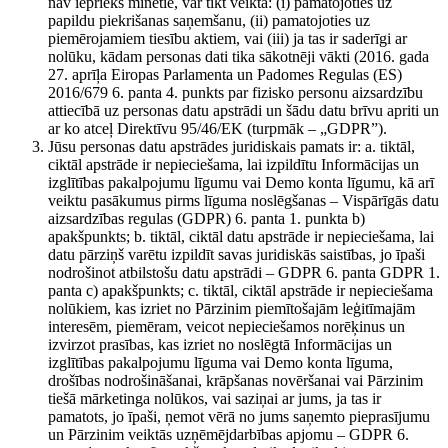
nav iepriekš minētie, var tikt veikta: (i) pamatojoties uz
papildu piekrišanas saņemšanu, (ii) pamatojoties uz
piemērojamiem tiesību aktiem, vai (iii) ja tas ir saderīgi ar
nolūku, kādam personas dati tika sākotnēji vākti (2016. gada
27. aprīļa Eiropas Parlamenta un Padomes Regulas (ES)
2016/679 6. panta 4. punkts par fizisko personu aizsardzību
attiecībā uz personas datu apstrādi un šādu datu brīvu apriti un
ar ko atceļ Direktīvu 95/46/EK (turpmāk – „GDPR”).
Jūsu personas datu apstrādes juridiskais pamats ir: a. tiktāl,
ciktāl apstrāde ir nepieciešama, lai izpildītu Informācijas un
izglītības pakalpojumu līgumu vai Demo konta līgumu, kā arī
veiktu pasākumus pirms līguma noslēgšanas – Vispārīgās datu
aizsardzības regulas (GDPR) 6. panta 1. punkta b)
apakšpunkts; b. tiktāl, ciktāl datu apstrāde ir nepieciešama, lai
datu pārziņš varētu izpildīt savas juridiskās saistības, jo īpaši
nodrošinot atbilstošu datu apstrādi – GDPR 6. panta GDPR 1.
panta c) apakšpunkts; c. tiktāl, ciktāl apstrāde ir nepieciešama
nolūkiem, kas izriet no Pārzinim piemītošajām leģitīmajām
interesēm, piemēram, veicot nepieciešamos norēķinus un
izvirzot prasības, kas izriet no noslēgtā Informācijas un
izglītības pakalpojumu līguma vai Demo konta līguma,
drošības nodrošināšanai, krāpšanas novēršanai vai Pārzinim
tiešā mārketinga nolūkos, vai saziņai ar jums, ja tas ir
pamatots, jo īpaši, ņemot vērā no jums saņemto pieprasījumu
un Pārzinim veiktās uzņēmējdarbības apjomu – GDPR 6.