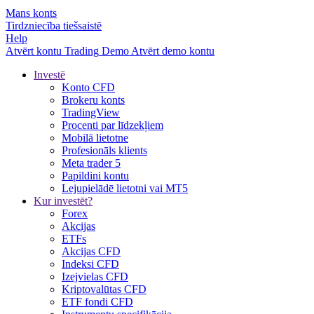
Mans konts
Tirdzniecība tiešsaistē
Help
Atvērt kontu
Trading
Demo
Atvērt demo kontu
Investē
Konto CFD
Brokeru konts
TradingView
Procenti par līdzekļiem
Mobilā lietotne
Profesionāls klients
Meta trader 5
Papildini kontu
Lejupielādē lietotni vai MT5
Kur investēt?
Forex
Akcijas
ETFs
Akcijas CFD
Indeksi CFD
Izejvielas CFD
Kriptovalūtas CFD
ETF fondi CFD