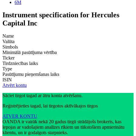
6M
Instrument specification for Hercules
Capital Inc
Name
Valūta
Simbols
Minimālā pasūtījuma vērtība
Ticker
Tirdzniecības laiks
Type
Pasūtījumu pieņemšanas laiks
ISIN
Atvērt kontu
Sāciet tirgot tagad ar ātru konta atvēršanu.
Reģistrējieties tagad, lai tirgotos aktīvākajos tirgos
ATVER KONTU
OANDA ir vairāk nekā 20 gadus tirgū strādājošs brokeris, kas
lepojas ar vadošajiem analīzes rīkiem un tūkstošiem apmierinātu
klientu, un ir godalgots starpnieks.