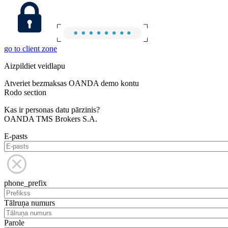
go to client zone
Aizpildiet veidlapu
Atveriet bezmaksas OANDA demo kontu
Rodo section
Kas ir personas datu pārzinis?
OANDA TMS Brokers S.A.
E-pasts
phone_prefix
Tālruņa numurs
Parole