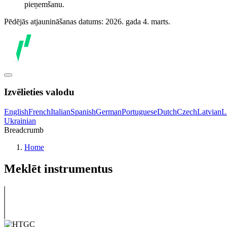
pieņemšanu.
Pēdējās atjaunināšanas datums: 2026. gada 4. marts.
Izvēlieties valodu
English
French
Italian
Spanish
German
Portuguese
Dutch
Czech
Latvian
L
Ukrainian
Breadcrumb
Home
Meklēt instrumentus