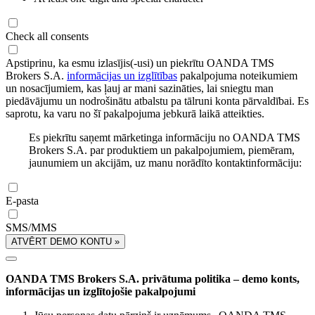
Check all consents
Apstiprinu, ka esmu izlasījis(-usi) un piekrītu OANDA TMS
Brokers S.A.
informācijas un izglītības
pakalpojuma noteikumiem
un nosacījumiem, kas ļauj ar mani sazināties, lai sniegtu man
piedāvājumu un nodrošinātu atbalstu pa tālruni konta pārvaldībai. Es
saprotu, ka varu no šī pakalpojuma jebkurā laikā atteikties.
Es piekrītu saņemt mārketinga informāciju no OANDA TMS
Brokers S.A. par produktiem un pakalpojumiem, piemēram,
jaunumiem un akcijām, uz manu norādīto kontaktinformāciju:
E-pasta
SMS/MMS
ATVĒRT DEMO KONTU »
OANDA TMS Brokers S.A. privātuma politika – demo konts,
informācijas un izglītojošie pakalpojumi