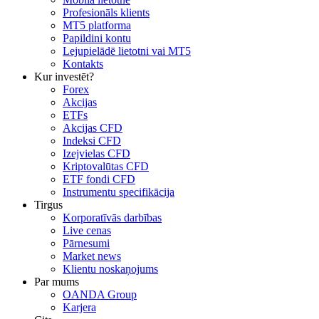
Profesionāls klients
MT5 platforma
Papildini kontu
Lejupielādē lietotni vai MT5
Kontakts
Kur investēt?
Forex
Akcijas
ETFs
Akcijas CFD
Indeksi CFD
Izejvielas CFD
Kriptovalūtas CFD
ETF fondi CFD
Instrumentu specifikācija
Tirgus
Korporatīvās darbības
Live cenas
Pārnesumi
Market news
Klientu noskaņojums
Par mums
OANDA Group
Karjera