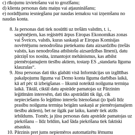
c) rīkojumu izvietošanu vai to grozīšanu;
d) klienta personas datu maiņu vai atjaunināšanu;
e) norādījumu iesniegšanu par naudas iemaksu vai izņemšanu no
naudas konta.
Ja personas dati tiek nosūtīti uz trešām valstīm, t. i.,
saņēmējiem, kas reģistrēti ārpus Eiropas Ekonomikas zonas
vai Šveices, valstīs, kuras saskaņā ar Eiropas Komisijas
novērtējumu nenodrošina pietiekamu datu aizsardzību (trešās
valstis, kas nenodrošina atbilstošu aizsardzības līmeni), datu
pārziņš tos nosūta, izmantojot mehānismus, kas atbilst
piemērojamajiem tiesību aktiem, tostarp ES „standarta līguma
klauzulas“.
Jūsu personas dati tiks glabāti visā Informācijas un izglītības
pakalpojumu līguma vai Demo konta līguma darbības laikā,
kā arī pēc tā izbeigšanas – likumā noteiktā noilguma termiņa
laikā. Tiktāl, ciktāl datu apstrāde pamatojas uz Pārzinim
leģitīmām interesēm, dati tiks apstrādāti tik ilgi, cik
nepieciešams šo leģitīmo interešu īstenošanai (jo īpaši līdz
prasību noilguma termiņa beigām saskaņā ar piemērojamajiem
tiesību aktiem), bet ne ilgāk par laiku, kamēr tiek atzīts
iebildums. Tomēr, ja jūsu personas datu apstrāde pamatojas uz
piekrišanu – līdz brīdim, kad šāda piekrišana tiek faktiski
atsaukta.
Pārzinis pret jums nepiemēros automatizētu lēmumu