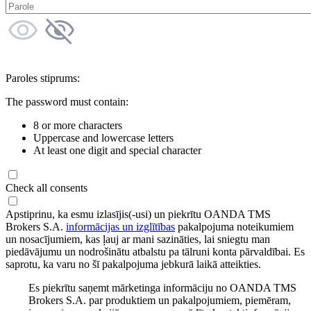
Paroles stiprums:
The password must contain:
8 or more characters
Uppercase and lowercase letters
At least one digit and special character
Check all consents
Apstiprinu, ka esmu izlasījis(-usi) un piekrītu OANDA TMS
Brokers S.A.
informācijas un izglītības
pakalpojuma noteikumiem
un nosacījumiem, kas ļauj ar mani sazināties, lai sniegtu man
piedāvājumu un nodrošinātu atbalstu pa tālruni konta pārvaldībai. Es
saprotu, ka varu no šī pakalpojuma jebkurā laikā atteikties.
Es piekrītu saņemt mārketinga informāciju no OANDA TMS
Brokers S.A. par produktiem un pakalpojumiem, piemēram,