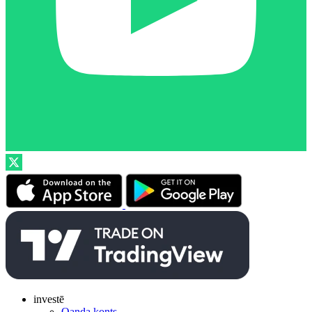
investē
Oanda konts