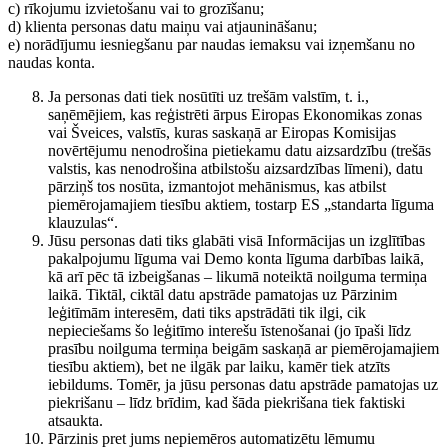
c) rīkojumu izvietošanu vai to grozīšanu;
d) klienta personas datu maiņu vai atjaunināšanu;
e) norādījumu iesniegšanu par naudas iemaksu vai izņemšanu no
naudas konta.
Ja personas dati tiek nosūtīti uz trešām valstīm, t. i.,
saņēmējiem, kas reģistrēti ārpus Eiropas Ekonomikas zonas
vai Šveices, valstīs, kuras saskaņā ar Eiropas Komisijas
novērtējumu nenodrošina pietiekamu datu aizsardzību (trešās
valstis, kas nenodrošina atbilstošu aizsardzības līmeni), datu
pārziņš tos nosūta, izmantojot mehānismus, kas atbilst
piemērojamajiem tiesību aktiem, tostarp ES „standarta līguma
klauzulas“.
Jūsu personas dati tiks glabāti visā Informācijas un izglītības
pakalpojumu līguma vai Demo konta līguma darbības laikā,
kā arī pēc tā izbeigšanas – likumā noteiktā noilguma termiņa
laikā. Tiktāl, ciktāl datu apstrāde pamatojas uz Pārzinim
leģitīmām interesēm, dati tiks apstrādāti tik ilgi, cik
nepieciešams šo leģitīmo interešu īstenošanai (jo īpaši līdz
prasību noilguma termiņa beigām saskaņā ar piemērojamajiem
tiesību aktiem), bet ne ilgāk par laiku, kamēr tiek atzīts
iebildums. Tomēr, ja jūsu personas datu apstrāde pamatojas uz
piekrišanu – līdz brīdim, kad šāda piekrišana tiek faktiski
atsaukta.
Pārzinis pret jums nepiemēros automatizētu lēmumu