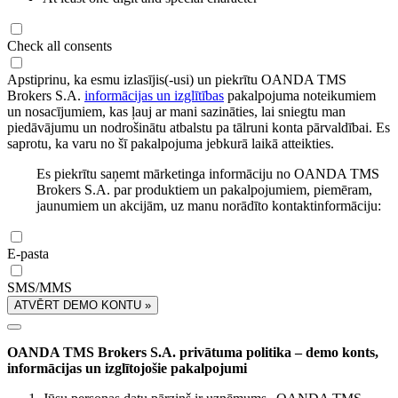
Check all consents
Apstiprinu, ka esmu izlasījis(-usi) un piekrītu OANDA TMS
Brokers S.A.
informācijas un izglītības
pakalpojuma noteikumiem
un nosacījumiem, kas ļauj ar mani sazināties, lai sniegtu man
piedāvājumu un nodrošinātu atbalstu pa tālruni konta pārvaldībai. Es
saprotu, ka varu no šī pakalpojuma jebkurā laikā atteikties.
Es piekrītu saņemt mārketinga informāciju no OANDA TMS
Brokers S.A. par produktiem un pakalpojumiem, piemēram,
jaunumiem un akcijām, uz manu norādīto kontaktinformāciju:
E-pasta
SMS/MMS
ATVĒRT DEMO KONTU »
OANDA TMS Brokers S.A. privātuma politika – demo konts,
informācijas un izglītojošie pakalpojumi