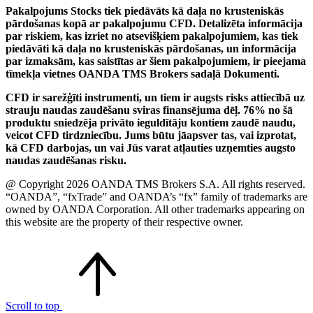
Pakalpojums Stocks tiek piedāvāts kā daļa no krusteniskās
pārdošanas kopā ar pakalpojumu CFD. Detalizēta informācija
par riskiem, kas izriet no atsevišķiem pakalpojumiem, kas tiek
piedāvāti kā daļa no krusteniskās pārdošanas, un informācija
par izmaksām, kas saistītas ar šiem pakalpojumiem, ir pieejama
tīmekļa vietnes OANDA TMS Brokers sadaļā Dokumenti.
CFD ir sarežģīti instrumenti, un tiem ir augsts risks attiecībā uz
strauju naudas zaudēšanu sviras finansējuma dēļ. 76% no šā
produktu sniedzēja privāto ieguldītāju kontiem zaudē naudu,
veicot CFD tirdzniecību. Jums būtu jāapsver tas, vai izprotat,
kā CFD darbojas, un vai Jūs varat atļauties uzņemties augsto
naudas zaudēšanas risku.
@ Copyright 2026 OANDA TMS Brokers S.A. All rights reserved.
“OANDA”, “fxTrade” and OANDA’s “fx” family of trademarks are
owned by OANDA Corporation. All other trademarks appearing on
this website are the property of their respective owner.
Scroll to top