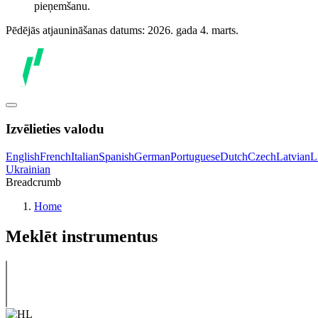
pieņemšanu.
Pēdējās atjaunināšanas datums: 2026. gada 4. marts.
Izvēlieties valodu
English
French
Italian
Spanish
German
Portuguese
Dutch
Czech
Latvian
L
Ukrainian
Breadcrumb
Home
Meklēt instrumentus