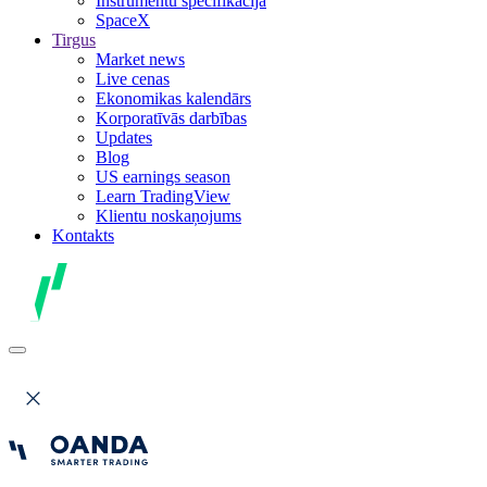
Instrumentu specifikācija
SpaceX
Tirgus
Market news
Live cenas
Ekonomikas kalendārs
Korporatīvās darbības
Updates
Blog
US earnings season
Learn TradingView
Klientu noskaņojums
Kontakts