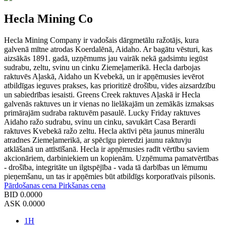
Hecla Mining Co
Hecla Mining Company ir vadošais dārgmetālu ražotājs, kura
galvenā mītne atrodas Koerdalēnā, Aidaho. Ar bagātu vēsturi, kas
aizsākās 1891. gadā, uzņēmums jau vairāk nekā gadsimtu iegūst
sudrabu, zeltu, svinu un cinku Ziemeļamerikā. Hecla darbojas
raktuvēs Aļaskā, Aidaho un Kvebekā, un ir apņēmusies ievērot
atbildīgas ieguves prakses, kas prioritizē drošību, vides aizsardzību
un sabiedrības iesaisti. Greens Creek raktuves Aļaskā ir Hecla
galvenās raktuves un ir vienas no lielākajām un zemākās izmaksas
primārajām sudraba raktuvēm pasaulē. Lucky Friday raktuves
Aidaho ražo sudrabu, svinu un cinku, savukārt Casa Berardi
raktuves Kvebekā ražo zeltu. Hecla aktīvi pēta jaunus minerālu
atradnes Ziemeļamerikā, ar spēcīgu pieredzi jaunu raktuvju
atklāšanā un attīstīšanā. Hecla ir apņēmusies radīt vērtību saviem
akcionāriem, darbiniekiem un kopienām. Uzņēmuma pamatvērtības
- drošība, integritāte un ilgtspējība - vada tā darbības un lēmumu
pieņemšanu, un tas ir apņēmies būt atbildīgs korporatīvais pilsonis.
Pārdošanas cena
Pirkšanas cena
BID
0.0000
ASK
0.0000
1H