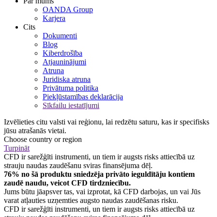
Par mums
OANDA Group
Karjera
Cits
Dokumenti
Blog
Kiberdrošība
Atjauninājumi
Atruna
Juridiska atruna
Privātuma politika
Piekļūstamības deklarācija
Sīkfailu iestatījumi
Izvēlieties citu valsti vai reģionu, lai redzētu saturu, kas ir specifisks
jūsu atrašanās vietai.
Choose country or region
Turpināt
CFD ir sarežģīti instrumenti, un tiem ir augsts risks attiecībā uz
strauju naudas zaudēšanu sviras finansējuma dēļ.
76% no šā produktu sniedzēja privāto ieguldītāju kontiem
zaudē naudu, veicot CFD tirdzniecību.
Jums būtu jāapsver tas, vai izprotat, kā CFD darbojas, un vai Jūs
varat atļauties uzņemties augsto naudas zaudēšanas risku.
CFD ir sarežģīti instrumenti, un tiem ir augsts risks attiecībā uz