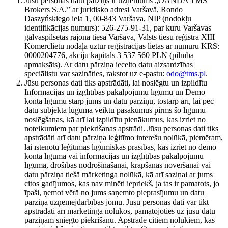
Jūsu personas datu pārziņš ir uzņēmums „OANDA TMS
Brokers S.A.” ar juridisko adresi Varšavā, Rondo
Daszyńskiego iela 1, 00-843 Varšava, NIP (nodokļu
identifikācijas numurs): 526-275-91-31, par kuru Varšavas
galvaspilsētas rajona tiesa Varšavā, Valsts tiesu reģistra XIII
Komerclietu nodaļa uztur reģistrācijas lietas ar numuru KRS:
0000204776, akciju kapitāls 3 537 560 PLN (pilnībā
apmaksāts). Ar datu pārziņa iecelto datu aizsardzības
speciālistu var sazināties, rakstot uz e-pastu:
odo@tms.pl
.
Jūsu personas dati tiks apstrādāti, lai noslēgtu un izpildītu
Informācijas un izglītības pakalpojumu līgumu un Demo
konta līgumu starp jums un datu pārziņu, tostarp arī, lai pēc
datu subjekta lūguma veiktu pasākumus pirms šo līgumu
noslēgšanas, kā arī lai izpildītu pienākumus, kas izriet no
noteikumiem par piekrišanas apstrādi. Jūsu personas dati tiks
apstrādāti arī datu pārziņa leģitīmo interešu nolūkā, piemēram,
lai īstenotu leģitīmas līgumiskas prasības, kas izriet no demo
konta līguma vai informācijas un izglītības pakalpojumu
līguma, drošības nodrošināšanai, krāpšanas novēršanai vai
datu pārziņa tiešā mārketinga nolūkā, kā arī saziņai ar jums
citos gadījumos, kas nav minēti iepriekš, ja tas ir pamatots, jo
īpaši, ņemot vērā no jums saņemto pieprasījumu un datu
pārziņa uzņēmējdarbības jomu. Jūsu personas dati var tikt
apstrādāti arī mārketinga nolūkos, pamatojoties uz jūsu datu
pārziņam sniegto piekrišanu. Apstrāde citiem nolūkiem, kas