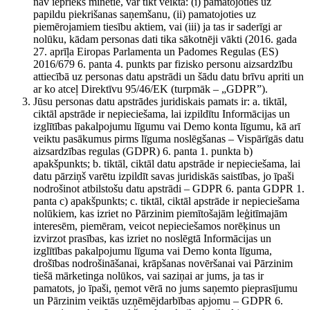
nav iepriekš minētie, var tikt veikta: (i) pamatojoties uz
papildu piekrišanas saņemšanu, (ii) pamatojoties uz
piemērojamiem tiesību aktiem, vai (iii) ja tas ir saderīgi ar
nolūku, kādam personas dati tika sākotnēji vākti (2016. gada
27. aprīļa Eiropas Parlamenta un Padomes Regulas (ES)
2016/679 6. panta 4. punkts par fizisko personu aizsardzību
attiecībā uz personas datu apstrādi un šādu datu brīvu apriti un
ar ko atceļ Direktīvu 95/46/EK (turpmāk – „GDPR”).
Jūsu personas datu apstrādes juridiskais pamats ir: a. tiktāl,
ciktāl apstrāde ir nepieciešama, lai izpildītu Informācijas un
izglītības pakalpojumu līgumu vai Demo konta līgumu, kā arī
veiktu pasākumus pirms līguma noslēgšanas – Vispārīgās datu
aizsardzības regulas (GDPR) 6. panta 1. punkta b)
apakšpunkts; b. tiktāl, ciktāl datu apstrāde ir nepieciešama, lai
datu pārziņš varētu izpildīt savas juridiskās saistības, jo īpaši
nodrošinot atbilstošu datu apstrādi – GDPR 6. panta GDPR 1.
panta c) apakšpunkts; c. tiktāl, ciktāl apstrāde ir nepieciešama
nolūkiem, kas izriet no Pārzinim piemītošajām leģitīmajām
interesēm, piemēram, veicot nepieciešamos norēķinus un
izvirzot prasības, kas izriet no noslēgtā Informācijas un
izglītības pakalpojumu līguma vai Demo konta līguma,
drošības nodrošināšanai, krāpšanas novēršanai vai Pārzinim
tiešā mārketinga nolūkos, vai saziņai ar jums, ja tas ir
pamatots, jo īpaši, ņemot vērā no jums saņemto pieprasījumu
un Pārzinim veiktās uzņēmējdarbības apjomu – GDPR 6.