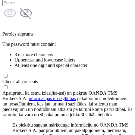
Paroles stiprums:
The password must contain:
8 or more characters
Uppercase and lowercase letters
At least one digit and special character
Check all consents
Apstiprinu, ka esmu izlasījis(-usi) un piekrītu OANDA TMS
Brokers S.A.
informācijas un izglītības
pakalpojuma noteikumiem
un nosacījumiem, kas ļauj ar mani sazināties, lai sniegtu man
piedāvājumu un nodrošinātu atbalstu pa tālruni konta pārvaldībai. Es
saprotu, ka varu no šī pakalpojuma jebkurā laikā atteikties.
Es piekrītu saņemt mārketinga informāciju no OANDA TMS
Brokers S.A. par produktiem un pakalpojumiem, piemēram,