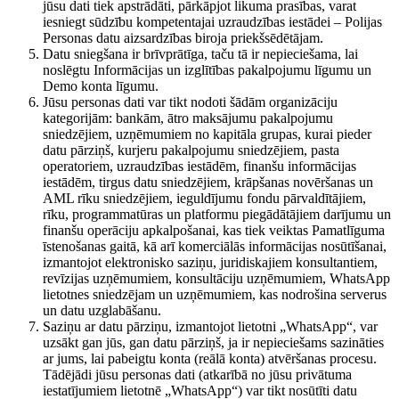
jūsu dati tiek apstrādāti, pārkāpjot likuma prasības, varat
iesniegt sūdzību kompetentajai uzraudzības iestādei – Polijas
Personas datu aizsardzības biroja priekšsēdētājam.
Datu sniegšana ir brīvprātīga, taču tā ir nepieciešama, lai
noslēgtu Informācijas un izglītības pakalpojumu līgumu un
Demo konta līgumu.
Jūsu personas dati var tikt nodoti šādām organizāciju
kategorijām: bankām, ātro maksājumu pakalpojumu
sniedzējiem, uzņēmumiem no kapitāla grupas, kurai pieder
datu pārziņš, kurjeru pakalpojumu sniedzējiem, pasta
operatoriem, uzraudzības iestādēm, finanšu informācijas
iestādēm, tirgus datu sniedzējiem, krāpšanas novēršanas un
AML rīku sniedzējiem, ieguldījumu fondu pārvaldītājiem,
rīku, programmatūras un platformu piegādātājiem darījumu un
finanšu operāciju apkalpošanai, kas tiek veiktas Pamatlīguma
īstenošanas gaitā, kā arī komerciālās informācijas nosūtīšanai,
izmantojot elektronisko saziņu, juridiskajiem konsultantiem,
revīzijas uzņēmumiem, konsultāciju uzņēmumiem, WhatsApp
lietotnes sniedzējam un uzņēmumiem, kas nodrošina serverus
un datu uzglabāšanu.
Saziņu ar datu pārziņu, izmantojot lietotni „WhatsApp“, var
uzsākt gan jūs, gan datu pārziņš, ja ir nepieciešams sazināties
ar jums, lai pabeigtu konta (reālā konta) atvēršanas procesu.
Tādējādi jūsu personas dati (atkarībā no jūsu privātuma
iestatījumiem lietotnē „WhatsApp“) var tikt nosūtīti datu