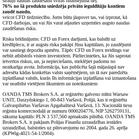
strauju naudas zaudēšanu sviras finansējuma dēļ.
76% no šā produktu sniedzēja privāto ieguldītāju kontiem
zaudē naudu,
veicot CFD tirdzniecību. Jums būtu jāapsver tas, vai izprotat, kā
CFD darbojas, un vai Jūs varat atļauties uzņemties augsto naudas
zaudēšanas risku.
Risku brīdinājums: CFD un Forex darījumi, kas balstīti uz
kredītplecu, ir ar augstu riska pakāpi Jūsu kapitālam, jo zaudējumi
var sasniegt depozīta apmēru. Tāpēc CFD un Forex treidings var
nebūt atbilstošs visiem investoriem. Pārliecinieties, ka Jūs saprotat
ietvertos riskus, un, ja nepieciešams, meklējiet padomu no
neatkarīga avota. Informācija, kas publicēta šajā mājaslapā nav
adresēta kādas konkrētas valsts saņēmējiem, un tā nav paredzēta
izplatīšanai valstīs, kurās šīs informācijas izplatīšana vai izmantošana
var neatbilst vietējiem likumiem un noteikumiem
OANDA TMS Brokers S.A. ar reģistrēto galveno mītni Warsaw
UNIT, Daszyńskiego 1, 00-843 Varšavā, Polijā, kas ir reģistrēta
Galvaspilsētas Varšavas Apgabaltiesā Varšavā, 13. Nacionālā tiesu
reģistra komercnodaļā ar numuru 0000204776, NIP 5262759131,
sākuma kapitāls: PLN 3 537,560 apmaksāts pilnībā. OANDA TMS
Brokers S.A. ir pakļauts Polijas Finanšu uzraudzības iestādes
uzraudzībai, balstoties uz pilnvarojumu no 2004. gada 26. aprīļa
(KPWig-4021-54-1/2004).