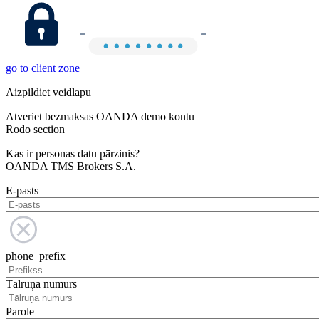
go to client zone
Aizpildiet veidlapu
Atveriet bezmaksas OANDA demo kontu
Rodo section
Kas ir personas datu pārzinis?
OANDA TMS Brokers S.A.
E-pasts
phone_prefix
Tālruņa numurs
Parole