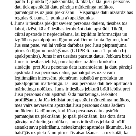
panta 1. punkta f) apakšpunkts; d. tiktāl, ciktāl jūsu personas
dati tiek apstrādāti datu pārziņa mārketinga nolūkos,
pamatojoties uz jūsu piekrišanu – Vispārīgās datu aizsardzības
regulas 6. panta 1. punkta a) apakšpunkts.
Jums ir tiesības piekļūt saviem personas datiem, tiesības tos
labot, dzēst, kā arī tiesības ierobežot datu apstrādi. Tiktāl,
ciktāl apstrāde ir nepieciešama, lai izpildītu Informācijas un
izglītības pakalpojumu līgumu vai Demo konta līgumu, kurā
Jūs esat puse, vai lai veiktu darbības pēc Jūsu pieprasījuma
pirms šo līgumu noslēgšanas (GDPR 6. panta 1. punkta b)
apakšpunkts), Jums ir arī tiesības pārsūtīt datus. Jebkurā brīdī
Jums ir tiesības iebilst, pamatojoties uz Jūsu konkrēto
situāciju, pret Jūsu personas datu izmantošanu, ja datu pārziņš
apstrādā Jūsu personas datus, pamatojoties uz savām
leģitīmajām interesēm, piemēram, saistībā ar produktu un
pakalpojumu mārketingu. Ja Jūsu personas dati tiek apstrādāti
mārketinga nolūkos, Jums ir tiesības jebkurā brīdī iebilst pret
Jūsu personas datu apstrādi šādā mārketingā, ieskaitot
profilēšanu. Ja Jūs iebilstat pret apstrādi mārketinga nolūkos,
mēs vairs nevarēsim apstrādāt Jūsu personas datus šādiem
nolūkiem. Gadījumos, kad Jūsu personas datu apstrāde
pamatojas uz piekrišanu, jo īpaši piekrišanu, kas dota datu
pārziņa mārketinga nolūkos, Jums ir tiesības jebkurā brīdī
atsaukt savu piekrišanu, neietekmējot apstrādes likumību, kas
balstījās uz piekrišanu pirms tās atsaukšanas. Ja uzskatāt, ka