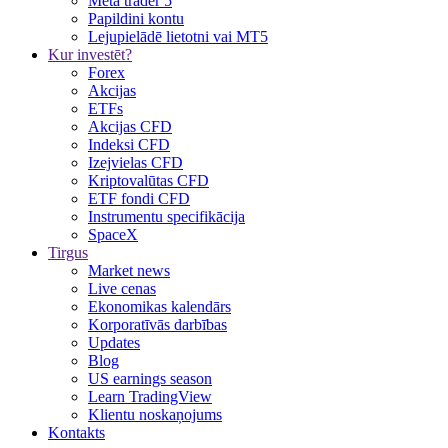
Meta trader 5
Papildini kontu
Lejupielādē lietotni vai MT5
Kur investēt?
Forex
Akcijas
ETFs
Akcijas CFD
Indeksi CFD
Izejvielas CFD
Kriptovalūtas CFD
ETF fondi CFD
Instrumentu specifikācija
SpaceX
Tirgus
Market news
Live cenas
Ekonomikas kalendārs
Korporatīvās darbības
Updates
Blog
US earnings season
Learn TradingView
Klientu noskaņojums
Kontakts