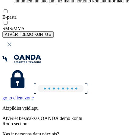
jaunumiem un akcijām, uz manu norādīto kontaktinformāciju:
E-pasta
SMS/MMS
ATVĒRT DEMO KONTU »
go to client zone
Aizpildiet veidlapu
Atveriet bezmaksas OANDA demo kontu
Rodo section
Kas ir personas datu pārzinis?