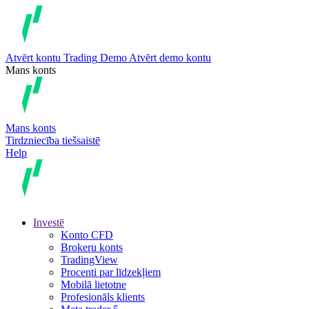
Atvērt kontu
Trading
Demo
Atvērt demo kontu
Mans konts
Mans konts
Tirdzniecība tiešsaistē
Help
Investē
Konto CFD
Brokeru konts
TradingView
Procenti par līdzekļiem
Mobilā lietotne
Profesionāls klients