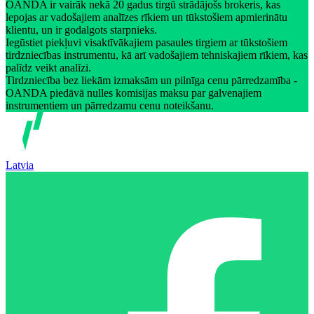
OANDA ir vairāk nekā 20 gadus tirgū strādājošs brokeris, kas
lepojas ar vadošajiem analīzes rīkiem un tūkstošiem apmierinātu
klientu, un ir godalgots starpnieks.
Iegūstiet piekļuvi visaktīvākajiem pasaules tirgiem ar tūkstošiem
tirdzniecības instrumentu, kā arī vadošajiem tehniskajiem rīkiem, kas
palīdz veikt analīzi.
Tirdzniecība bez liekām izmaksām un pilnīga cenu pārredzamība -
OANDA piedāvā nulles komisijas maksu par galvenajiem
instrumentiem un pārredzamu cenu noteikšanu.
Latvia