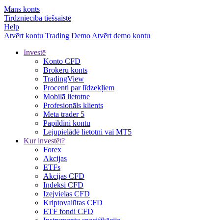
Mans konts
Tirdzniecība tiešsaistē
Help
Atvērt kontu
Trading
Demo
Atvērt demo kontu
Investē
Konto CFD
Brokeru konts
TradingView
Procenti par līdzekļiem
Mobilā lietotne
Profesionāls klients
Meta trader 5
Papildini kontu
Lejupielādē lietotni vai MT5
Kur investēt?
Forex
Akcijas
ETFs
Akcijas CFD
Indeksi CFD
Izejvielas CFD
Kriptovalūtas CFD
ETF fondi CFD