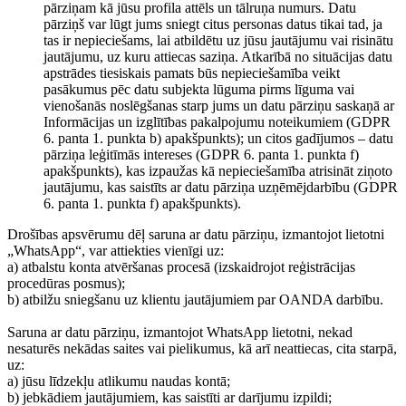
pārziņam kā jūsu profila attēls un tālruņa numurs. Datu
pārziņš var lūgt jums sniegt citus personas datus tikai tad, ja
tas ir nepieciešams, lai atbildētu uz jūsu jautājumu vai risinātu
jautājumu, uz kuru attiecas saziņa. Atkarībā no situācijas datu
apstrādes tiesiskais pamats būs nepieciešamība veikt
pasākumus pēc datu subjekta lūguma pirms līguma vai
vienošanās noslēgšanas starp jums un datu pārziņu saskaņā ar
Informācijas un izglītības pakalpojumu noteikumiem (GDPR
6. panta 1. punkta b) apakšpunkts); un citos gadījumos – datu
pārziņa leģitīmās intereses (GDPR 6. panta 1. punkta f)
apakšpunkts), kas izpaužas kā nepieciešamība atrisināt ziņoto
jautājumu, kas saistīts ar datu pārziņa uzņēmējdarbību (GDPR
6. panta 1. punkta f) apakšpunkts).
Drošības apsvērumu dēļ saruna ar datu pārziņu, izmantojot lietotni
„WhatsApp“, var attiekties vienīgi uz:
a) atbalstu konta atvēršanas procesā (izskaidrojot reģistrācijas
procedūras posmus);
b) atbilžu sniegšanu uz klientu jautājumiem par OANDA darbību.
Saruna ar datu pārziņu, izmantojot WhatsApp lietotni, nekad
nesaturēs nekādas saites vai pielikumus, kā arī neattiecas, cita starpā,
uz:
a) jūsu līdzekļu atlikumu naudas kontā;
b) jebkādiem jautājumiem, kas saistīti ar darījumu izpildi;