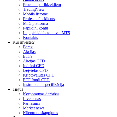
Procenti par līdzekļiem
TradingView
Mobilā lietotne
Profesionāls klients
MT5 platforma
Papildini kontu
Lejupielādē lietotni vai MT5
Kontakts
Kur investēt?
Forex
Akcijas
ETFs
Akcijas CFD
Indeksi CFD
Izejvielas CFD
Kriptovalūtas CFD
ETF fondi CFD
Instrumentu specifikācija
Tirgus
Korporatīvās darbības
Live cenas
Pārnesumi
Market news
Klientu noskaņojums