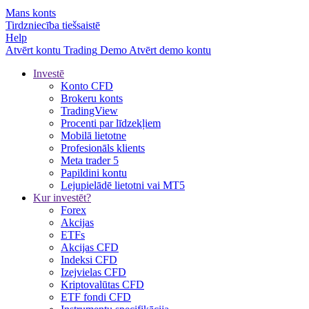
Mans konts
Tirdzniecība tiešsaistē
Help
Atvērt kontu
Trading
Demo
Atvērt demo kontu
Investē
Konto CFD
Brokeru konts
TradingView
Procenti par līdzekļiem
Mobilā lietotne
Profesionāls klients
Meta trader 5
Papildini kontu
Lejupielādē lietotni vai MT5
Kur investēt?
Forex
Akcijas
ETFs
Akcijas CFD
Indeksi CFD
Izejvielas CFD
Kriptovalūtas CFD
ETF fondi CFD