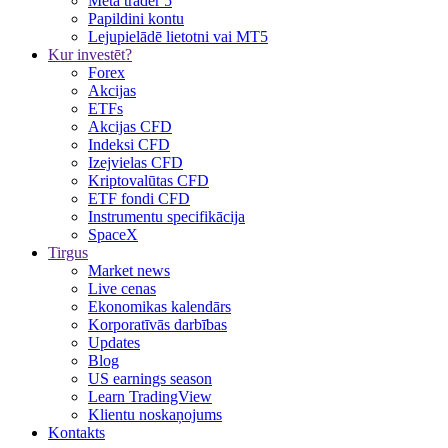
Meta trader 5
Papildini kontu
Lejupielādē lietotni vai MT5
Kur investēt?
Forex
Akcijas
ETFs
Akcijas CFD
Indeksi CFD
Izejvielas CFD
Kriptovalūtas CFD
ETF fondi CFD
Instrumentu specifikācija
SpaceX
Tirgus
Market news
Live cenas
Ekonomikas kalendārs
Korporatīvās darbības
Updates
Blog
US earnings season
Learn TradingView
Klientu noskaņojums
Kontakts