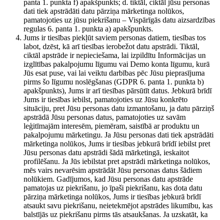
panta 1. punkta f) apakšpunkts; d. tiktāl, ciktāl jūsu personas
dati tiek apstrādāti datu pārziņa mārketinga nolūkos,
pamatojoties uz jūsu piekrišanu – Vispārīgās datu aizsardzības
regulas 6. panta 1. punkta a) apakšpunkts.
Jums ir tiesības piekļūt saviem personas datiem, tiesības tos
labot, dzēst, kā arī tiesības ierobežot datu apstrādi. Tiktāl,
ciktāl apstrāde ir nepieciešama, lai izpildītu Informācijas un
izglītības pakalpojumu līgumu vai Demo konta līgumu, kurā
Jūs esat puse, vai lai veiktu darbības pēc Jūsu pieprasījuma
pirms šo līgumu noslēgšanas (GDPR 6. panta 1. punkta b)
apakšpunkts), Jums ir arī tiesības pārsūtīt datus. Jebkurā brīdī
Jums ir tiesības iebilst, pamatojoties uz Jūsu konkrēto
situāciju, pret Jūsu personas datu izmantošanu, ja datu pārziņš
apstrādā Jūsu personas datus, pamatojoties uz savām
leģitīmajām interesēm, piemēram, saistībā ar produktu un
pakalpojumu mārketingu. Ja Jūsu personas dati tiek apstrādāti
mārketinga nolūkos, Jums ir tiesības jebkurā brīdī iebilst pret
Jūsu personas datu apstrādi šādā mārketingā, ieskaitot
profilēšanu. Ja Jūs iebilstat pret apstrādi mārketinga nolūkos,
mēs vairs nevarēsim apstrādāt Jūsu personas datus šādiem
nolūkiem. Gadījumos, kad Jūsu personas datu apstrāde
pamatojas uz piekrišanu, jo īpaši piekrišanu, kas dota datu
pārziņa mārketinga nolūkos, Jums ir tiesības jebkurā brīdī
atsaukt savu piekrišanu, neietekmējot apstrādes likumību, kas
balstījās uz piekrišanu pirms tās atsaukšanas. Ja uzskatāt, ka