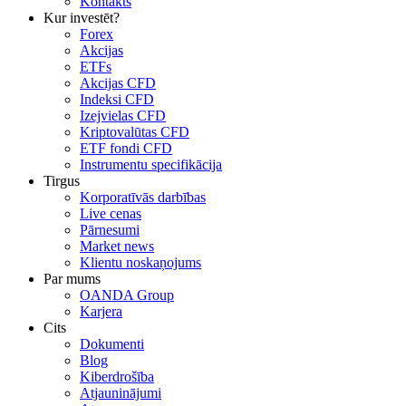
Kontakts
Kur investēt?
Forex
Akcijas
ETFs
Akcijas CFD
Indeksi CFD
Izejvielas CFD
Kriptovalūtas CFD
ETF fondi CFD
Instrumentu specifikācija
Tirgus
Korporatīvās darbības
Live cenas
Pārnesumi
Market news
Klientu noskaņojums
Par mums
OANDA Group
Karjera
Cits
Dokumenti
Blog
Kiberdrošība
Atjauninājumi