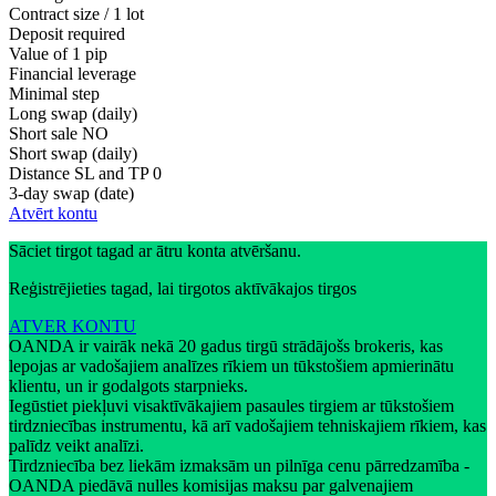
Contract size / 1 lot
Deposit required
Value of 1 pip
Financial leverage
Minimal step
Long swap (daily)
Short sale
NO
Short swap (daily)
Distance SL and TP
0
3-day swap (date)
Atvērt kontu
Sāciet tirgot tagad ar ātru konta atvēršanu.
Reģistrējieties tagad, lai tirgotos aktīvākajos tirgos
ATVER KONTU
OANDA ir vairāk nekā 20 gadus tirgū strādājošs brokeris, kas
lepojas ar vadošajiem analīzes rīkiem un tūkstošiem apmierinātu
klientu, un ir godalgots starpnieks.
Iegūstiet piekļuvi visaktīvākajiem pasaules tirgiem ar tūkstošiem
tirdzniecības instrumentu, kā arī vadošajiem tehniskajiem rīkiem, kas
palīdz veikt analīzi.
Tirdzniecība bez liekām izmaksām un pilnīga cenu pārredzamība -
OANDA piedāvā nulles komisijas maksu par galvenajiem