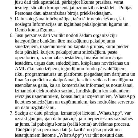
jūsu dati tiek apstrādāti, pārkāpjot likuma prasības, varat
iesniegt sūdzību kompetentajai uzraudzības iestādei – Polijas
Personas datu aizsardzības biroja priekšsēdētājam.
Datu sniegšana ir brīvprātīga, taču tā ir nepieciešama, lai
noslēgtu Informācijas un izglītības pakalpojumu līgumu un
Demo konta līgumu.
Jūsu personas dati var tikt nodoti šādām organizāciju
kategorijām: bankām, ātro maksājumu pakalpojumu
sniedzējiem, uzņēmumiem no kapitāla grupas, kurai pieder
datu pārziņš, kurjeru pakalpojumu sniedzējiem, pasta
operatoriem, uzraudzības iestādēm, finanšu informācijas
iestādēm, tirgus datu sniedzējiem, krāpšanas novēršanas un
AML rīku sniedzējiem, ieguldījumu fondu pārvaldītājiem,
rīku, programmatūras un platformu piegādātājiem darījumu un
finanšu operāciju apkalpošanai, kas tiek veiktas Pamatlīguma
īstenošanas gaitā, kā arī komerciālās informācijas nosūtīšanai,
izmantojot elektronisko saziņu, juridiskajiem konsultantiem,
revīzijas uzņēmumiem, konsultāciju uzņēmumiem, WhatsApp
lietotnes sniedzējam un uzņēmumiem, kas nodrošina serverus
un datu uzglabāšanu.
Saziņu ar datu pārziņu, izmantojot lietotni „WhatsApp“, var
uzsākt gan jūs, gan datu pārziņš, ja ir nepieciešams sazināties
ar jums, lai pabeigtu konta (reālā konta) atvēršanas procesu.
Tādējādi jūsu personas dati (atkarībā no jūsu privātuma
iestatījumiem lietotnē „WhatsApp“) var tikt nosūtīti datu