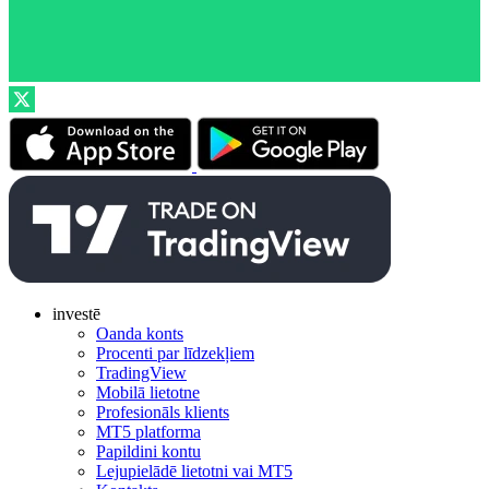
investē
Oanda konts
Procenti par līdzekļiem
TradingView
Mobilā lietotne
Profesionāls klients
MT5 platforma
Papildini kontu
Lejupielādē lietotni vai MT5