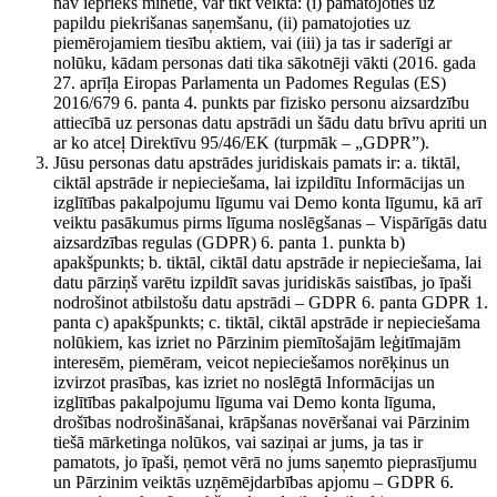
nav iepriekš minētie, var tikt veikta: (i) pamatojoties uz
papildu piekrišanas saņemšanu, (ii) pamatojoties uz
piemērojamiem tiesību aktiem, vai (iii) ja tas ir saderīgi ar
nolūku, kādam personas dati tika sākotnēji vākti (2016. gada
27. aprīļa Eiropas Parlamenta un Padomes Regulas (ES)
2016/679 6. panta 4. punkts par fizisko personu aizsardzību
attiecībā uz personas datu apstrādi un šādu datu brīvu apriti un
ar ko atceļ Direktīvu 95/46/EK (turpmāk – „GDPR”).
Jūsu personas datu apstrādes juridiskais pamats ir: a. tiktāl,
ciktāl apstrāde ir nepieciešama, lai izpildītu Informācijas un
izglītības pakalpojumu līgumu vai Demo konta līgumu, kā arī
veiktu pasākumus pirms līguma noslēgšanas – Vispārīgās datu
aizsardzības regulas (GDPR) 6. panta 1. punkta b)
apakšpunkts; b. tiktāl, ciktāl datu apstrāde ir nepieciešama, lai
datu pārziņš varētu izpildīt savas juridiskās saistības, jo īpaši
nodrošinot atbilstošu datu apstrādi – GDPR 6. panta GDPR 1.
panta c) apakšpunkts; c. tiktāl, ciktāl apstrāde ir nepieciešama
nolūkiem, kas izriet no Pārzinim piemītošajām leģitīmajām
interesēm, piemēram, veicot nepieciešamos norēķinus un
izvirzot prasības, kas izriet no noslēgtā Informācijas un
izglītības pakalpojumu līguma vai Demo konta līguma,
drošības nodrošināšanai, krāpšanas novēršanai vai Pārzinim
tiešā mārketinga nolūkos, vai saziņai ar jums, ja tas ir
pamatots, jo īpaši, ņemot vērā no jums saņemto pieprasījumu
un Pārzinim veiktās uzņēmējdarbības apjomu – GDPR 6.