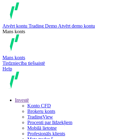
Atvērt kontu
Trading
Demo
Atvērt demo kontu
Mans konts
Mans konts
Tirdzniecība tiešsaistē
Help
Investē
Konto CFD
Brokeru konts
TradingView
Procenti par līdzekļiem
Mobilā lietotne
Profesionāls klients