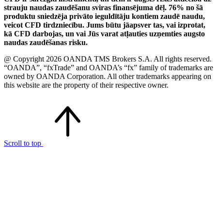
strauju naudas zaudēšanu sviras finansējuma dēļ. 76% no šā
produktu sniedzēja privāto ieguldītāju kontiem zaudē naudu,
veicot CFD tirdzniecību. Jums būtu jāapsver tas, vai izprotat,
kā CFD darbojas, un vai Jūs varat atļauties uzņemties augsto
naudas zaudēšanas risku.
@ Copyright 2026 OANDA TMS Brokers S.A. All rights reserved.
“OANDA”, “fxTrade” and OANDA’s “fx” family of trademarks are
owned by OANDA Corporation. All other trademarks appearing on
this website are the property of their respective owner.
Scroll to top