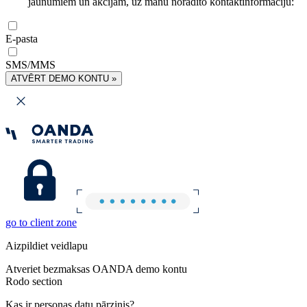
jaunumiem un akcijām, uz manu norādīto kontaktinformāciju:
E-pasta
SMS/MMS
ATVĒRT DEMO KONTU »
go to client zone
Aizpildiet veidlapu
Atveriet bezmaksas OANDA demo kontu
Rodo section
Kas ir personas datu pārzinis?