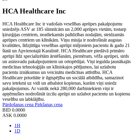
HCA Healthcare Inc
HCA Healthcare Inc ir vadošais veselības aprūpes pakalpojumu
sniedzējs ASV ar 185 slimnīcām un 2,000 aprūpes vietām, tostarp
ķirurģijas centriem, neatliekamās palīdzības nodaļām, steidzamās
aprūpes centriem un klīnikām. Viņu misija ir nodrošināt augstas
kvalitātes, līdzjūtīgu veselības aprūpi miljoniem pacientu ik gadu 21
štatā un Apvienotajā Karalistē. HCA Healthcare piedāvā primāro
aprūpi līdz specializētām ārstēšanām, piemēram, vēža aprūpei, sirds
un asinsvadu pakalpojumiem un ortopēdijai. Viņi iegulda jaunākajās
medicīnas tehnoloģijās un klīniskajos pētījumos, lai uzlabotu
pacientu iznākumus un veicinātu medicīnas attīstību. HCA
Healthcare prioritāte ir ilgtspējība un sociālā atbildība, samazinot
savu ietekmi uz vidi un atbalstot kopienas, kurām viņi sniedz
pakalpojumus. Ar vairāk nekā 280,000 darbiniekiem viņi ir
apņēmušies nodrošināt izcilu aprūpi un uzlabot pacientu un kopienu
veselību un labklājību.
Pārdošanas cena
Pirkšanas cena
BID
0.0000
ASK
0.0000
1H
1D