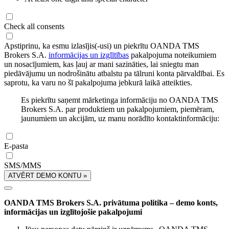
Check all consents
Apstiprinu, ka esmu izlasījis(-usi) un piekrītu OANDA TMS
Brokers S.A.
informācijas un izglītības
pakalpojuma noteikumiem
un nosacījumiem, kas ļauj ar mani sazināties, lai sniegtu man
piedāvājumu un nodrošinātu atbalstu pa tālruni konta pārvaldībai. Es
saprotu, ka varu no šī pakalpojuma jebkurā laikā atteikties.
Es piekrītu saņemt mārketinga informāciju no OANDA TMS
Brokers S.A. par produktiem un pakalpojumiem, piemēram,
jaunumiem un akcijām, uz manu norādīto kontaktinformāciju:
E-pasta
SMS/MMS
ATVĒRT DEMO KONTU »
OANDA TMS Brokers S.A. privātuma politika – demo konts,
informācijas un izglītojošie pakalpojumi