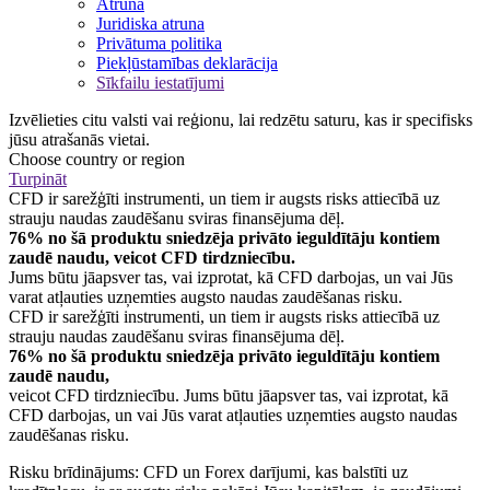
Atruna
Juridiska atruna
Privātuma politika
Piekļūstamības deklarācija
Sīkfailu iestatījumi
Izvēlieties citu valsti vai reģionu, lai redzētu saturu, kas ir specifisks
jūsu atrašanās vietai.
Choose country or region
Turpināt
CFD ir sarežģīti instrumenti, un tiem ir augsts risks attiecībā uz
strauju naudas zaudēšanu sviras finansējuma dēļ.
76% no šā produktu sniedzēja privāto ieguldītāju kontiem
zaudē naudu, veicot CFD tirdzniecību.
Jums būtu jāapsver tas, vai izprotat, kā CFD darbojas, un vai Jūs
varat atļauties uzņemties augsto naudas zaudēšanas risku.
CFD ir sarežģīti instrumenti, un tiem ir augsts risks attiecībā uz
strauju naudas zaudēšanu sviras finansējuma dēļ.
76% no šā produktu sniedzēja privāto ieguldītāju kontiem
zaudē naudu,
veicot CFD tirdzniecību. Jums būtu jāapsver tas, vai izprotat, kā
CFD darbojas, un vai Jūs varat atļauties uzņemties augsto naudas
zaudēšanas risku.
Risku brīdinājums: CFD un Forex darījumi, kas balstīti uz