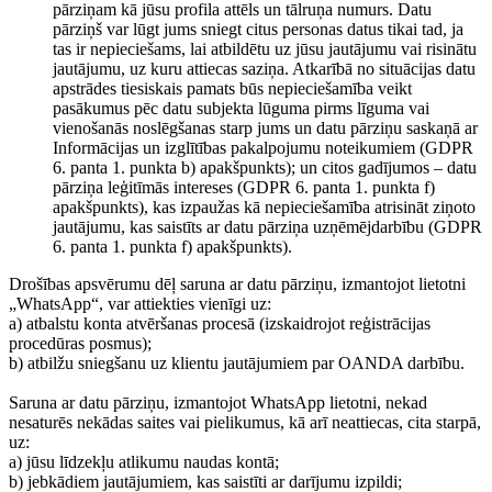
pārziņam kā jūsu profila attēls un tālruņa numurs. Datu
pārziņš var lūgt jums sniegt citus personas datus tikai tad, ja
tas ir nepieciešams, lai atbildētu uz jūsu jautājumu vai risinātu
jautājumu, uz kuru attiecas saziņa. Atkarībā no situācijas datu
apstrādes tiesiskais pamats būs nepieciešamība veikt
pasākumus pēc datu subjekta lūguma pirms līguma vai
vienošanās noslēgšanas starp jums un datu pārziņu saskaņā ar
Informācijas un izglītības pakalpojumu noteikumiem (GDPR
6. panta 1. punkta b) apakšpunkts); un citos gadījumos – datu
pārziņa leģitīmās intereses (GDPR 6. panta 1. punkta f)
apakšpunkts), kas izpaužas kā nepieciešamība atrisināt ziņoto
jautājumu, kas saistīts ar datu pārziņa uzņēmējdarbību (GDPR
6. panta 1. punkta f) apakšpunkts).
Drošības apsvērumu dēļ saruna ar datu pārziņu, izmantojot lietotni
„WhatsApp“, var attiekties vienīgi uz:
a) atbalstu konta atvēršanas procesā (izskaidrojot reģistrācijas
procedūras posmus);
b) atbilžu sniegšanu uz klientu jautājumiem par OANDA darbību.
Saruna ar datu pārziņu, izmantojot WhatsApp lietotni, nekad
nesaturēs nekādas saites vai pielikumus, kā arī neattiecas, cita starpā,
uz:
a) jūsu līdzekļu atlikumu naudas kontā;
b) jebkādiem jautājumiem, kas saistīti ar darījumu izpildi;