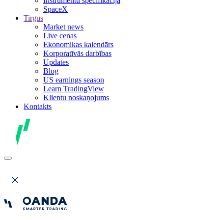
Instrumentu specifikācija
SpaceX
Tirgus
Market news
Live cenas
Ekonomikas kalendārs
Korporatīvās darbības
Updates
Blog
US earnings season
Learn TradingView
Klientu noskaņojums
Kontakts