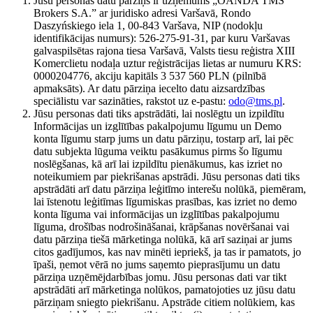
Jūsu personas datu pārziņš ir uzņēmums „OANDA TMS
Brokers S.A.” ar juridisko adresi Varšavā, Rondo
Daszyńskiego iela 1, 00-843 Varšava, NIP (nodokļu
identifikācijas numurs): 526-275-91-31, par kuru Varšavas
galvaspilsētas rajona tiesa Varšavā, Valsts tiesu reģistra XIII
Komerclietu nodaļa uztur reģistrācijas lietas ar numuru KRS:
0000204776, akciju kapitāls 3 537 560 PLN (pilnībā
apmaksāts). Ar datu pārziņa iecelto datu aizsardzības
speciālistu var sazināties, rakstot uz e-pastu:
odo@tms.pl
.
Jūsu personas dati tiks apstrādāti, lai noslēgtu un izpildītu
Informācijas un izglītības pakalpojumu līgumu un Demo
konta līgumu starp jums un datu pārziņu, tostarp arī, lai pēc
datu subjekta lūguma veiktu pasākumus pirms šo līgumu
noslēgšanas, kā arī lai izpildītu pienākumus, kas izriet no
noteikumiem par piekrišanas apstrādi. Jūsu personas dati tiks
apstrādāti arī datu pārziņa leģitīmo interešu nolūkā, piemēram,
lai īstenotu leģitīmas līgumiskas prasības, kas izriet no demo
konta līguma vai informācijas un izglītības pakalpojumu
līguma, drošības nodrošināšanai, krāpšanas novēršanai vai
datu pārziņa tiešā mārketinga nolūkā, kā arī saziņai ar jums
citos gadījumos, kas nav minēti iepriekš, ja tas ir pamatots, jo
īpaši, ņemot vērā no jums saņemto pieprasījumu un datu
pārziņa uzņēmējdarbības jomu. Jūsu personas dati var tikt
apstrādāti arī mārketinga nolūkos, pamatojoties uz jūsu datu
pārziņam sniegto piekrišanu. Apstrāde citiem nolūkiem, kas