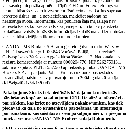
kredītplecu, ir ar augstu riska pakāpi Jūsu kapitālam, jo zaudējumi
var sasniegt depozīta apmēru. Tāpēc CFD un Forex treidings var
nebūt atbilstošs visiem investoriem. Pārliecinieties, ka Jūs saprotat
ietvertos riskus, un, ja nepieciešams, meklējiet padomu no
neatkarīga avota. Informācija, kas publicēta šajā mājaslapā nav
adresēta kādas konkrētas valsts saņēmējiem, un tā nav paredzēta
izplatīšanai valstīs, kurās šīs informācijas izplatīšana vai izmantošana
var neatbilst vietējiem likumiem un noteikumiem
OANDA TMS Brokers S.A. ar reģistrēto galveno mītni Warsaw
UNIT, Daszyńskiego 1, 00-843 Varšavā, Polijā, kas ir reģistrēta
Galvaspilsētas Varšavas Apgabaltiesā Varšavā, 13. Nacionālā tiesu
reģistra komercnodaļā ar numuru 0000204776, NIP 5262759131,
sākuma kapitāls: PLN 3 537,560 apmaksāts pilnībā. OANDA TMS
Brokers S.A. ir pakļauts Polijas Finanšu uzraudzības iestādes
uzraudzībai, balstoties uz pilnvarojumu no 2004. gada 26. aprīļa
(KPWig-4021-54-1/2004).
Pakalpojums Stocks tiek piedāvāts kā daļa no krusteniskās
pārdošanas kopā ar pakalpojumu CFD. Detalizēta informācija
par riskiem, kas izriet no atsevišķiem pakalpojumiem, kas tiek
piedāvāti kā daļa no krusteniskās pārdošanas, un informācija
par izmaksām, kas saistītas ar šiem pakalpojumiem, ir pieejama
tīmekļa vietnes OANDA TMS Brokers sadaļā Dokumenti.
CFD ir sarežģīti instrumenti, un tiem ir augsts risks attiecībā uz