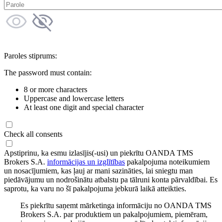
Paroles stiprums:
The password must contain:
8 or more characters
Uppercase and lowercase letters
At least one digit and special character
Check all consents
Apstiprinu, ka esmu izlasījis(-usi) un piekrītu OANDA TMS
Brokers S.A.
informācijas un izglītības
pakalpojuma noteikumiem
un nosacījumiem, kas ļauj ar mani sazināties, lai sniegtu man
piedāvājumu un nodrošinātu atbalstu pa tālruni konta pārvaldībai. Es
saprotu, ka varu no šī pakalpojuma jebkurā laikā atteikties.
Es piekrītu saņemt mārketinga informāciju no OANDA TMS
Brokers S.A. par produktiem un pakalpojumiem, piemēram,