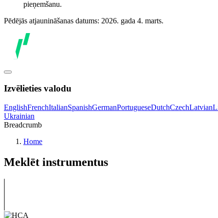
pieņemšanu.
Pēdējās atjaunināšanas datums: 2026. gada 4. marts.
Izvēlieties valodu
English
French
Italian
Spanish
German
Portuguese
Dutch
Czech
Latvian
L
Ukrainian
Breadcrumb
Home
Meklēt instrumentus