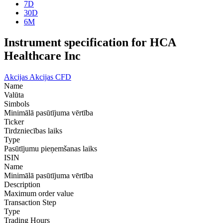
7D
30D
6M
Instrument specification for HCA
Healthcare Inc
Akcijas
Akcijas CFD
Name
Valūta
Simbols
Minimālā pasūtījuma vērtība
Ticker
Tirdzniecības laiks
Type
Pasūtījumu pieņemšanas laiks
ISIN
Name
Minimālā pasūtījuma vērtība
Description
Maximum order value
Transaction Step
Type
Trading Hours