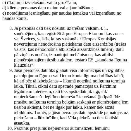
c) rīkojumu izvietošanu vai to grozīšanu;
d) klienta personas datu maiņu vai atjaunināšanu;
e) norādījumu iesniegšanu par naudas iemaksu vai izņemšanu no
naudas konta.
Ja personas dati tiek nosūtīti uz trešām valstīm, t. i.,
saņēmējiem, kas reģistrēti ārpus Eiropas Ekonomikas zonas
vai Šveices, valstīs, kuras saskaņā ar Eiropas Komisijas
novērtējumu nenodrošina pietiekamu datu aizsardzību (trešās
valstis, kas nenodrošina atbilstošu aizsardzības līmeni), datu
pārziņš tos nosūta, izmantojot mehānismus, kas atbilst
piemērojamajiem tiesību aktiem, tostarp ES „standarta līguma
klauzulas“.
Jūsu personas dati tiks glabāti visā Informācijas un izglītības
pakalpojumu līguma vai Demo konta līguma darbības laikā,
kā arī pēc tā izbeigšanas – likumā noteiktā noilguma termiņa
laikā. Tiktāl, ciktāl datu apstrāde pamatojas uz Pārzinim
leģitīmām interesēm, dati tiks apstrādāti tik ilgi, cik
nepieciešams šo leģitīmo interešu īstenošanai (jo īpaši līdz
prasību noilguma termiņa beigām saskaņā ar piemērojamajiem
tiesību aktiem), bet ne ilgāk par laiku, kamēr tiek atzīts
iebildums. Tomēr, ja jūsu personas datu apstrāde pamatojas uz
piekrišanu – līdz brīdim, kad šāda piekrišana tiek faktiski
atsaukta.
Pārzinis pret jums nepiemēros automatizētu lēmumu