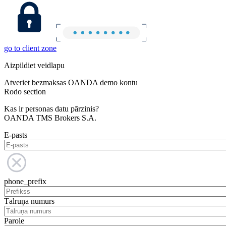
go to client zone
Aizpildiet veidlapu
Atveriet bezmaksas OANDA demo kontu
Rodo section
Kas ir personas datu pārzinis?
OANDA TMS Brokers S.A.
E-pasts
phone_prefix
Tālruņa numurs
Parole