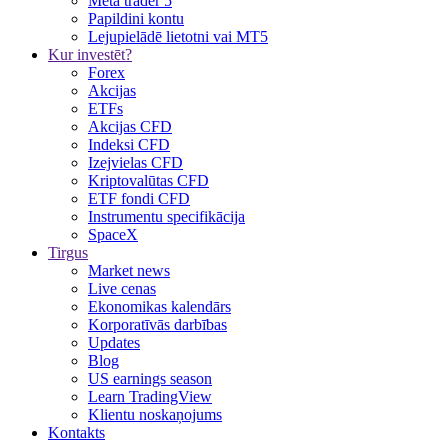
Meta trader 5
Papildini kontu
Lejupielādē lietotni vai MT5
Kur investēt?
Forex
Akcijas
ETFs
Akcijas CFD
Indeksi CFD
Izejvielas CFD
Kriptovalūtas CFD
ETF fondi CFD
Instrumentu specifikācija
SpaceX
Tirgus
Market news
Live cenas
Ekonomikas kalendārs
Korporatīvās darbības
Updates
Blog
US earnings season
Learn TradingView
Klientu noskaņojums
Kontakts