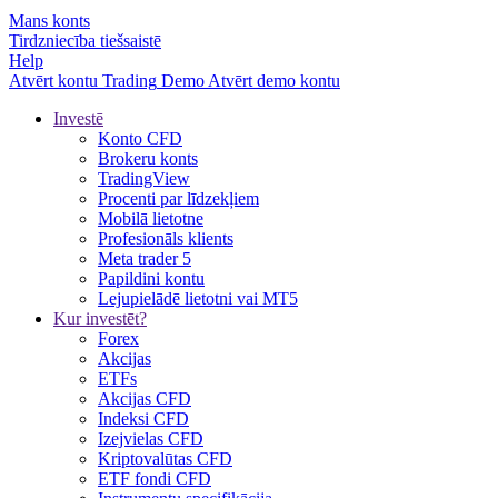
Mans konts
Tirdzniecība tiešsaistē
Help
Atvērt kontu
Trading
Demo
Atvērt demo kontu
Investē
Konto CFD
Brokeru konts
TradingView
Procenti par līdzekļiem
Mobilā lietotne
Profesionāls klients
Meta trader 5
Papildini kontu
Lejupielādē lietotni vai MT5
Kur investēt?
Forex
Akcijas
ETFs
Akcijas CFD
Indeksi CFD
Izejvielas CFD
Kriptovalūtas CFD
ETF fondi CFD