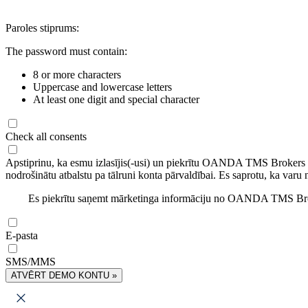
Paroles stiprums:
The password must contain:
8 or more characters
Uppercase and lowercase letters
At least one digit and special character
Check all consents
Apstiprinu, ka esmu izlasījis(-usi) un piekrītu OANDA TMS Brokers
nodrošinātu atbalstu pa tālruni konta pārvaldībai. Es saprotu, ka varu 
Es piekrītu saņemt mārketinga informāciju no OANDA TMS Brok
E-pasta
SMS/MMS
ATVĒRT DEMO KONTU »