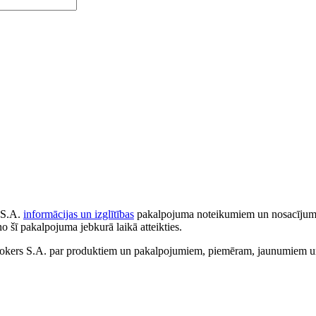
 S.A.
informācijas un izglītības
pakalpojuma noteikumiem un nosacījumiem
no šī pakalpojuma jebkurā laikā atteikties.
ers S.A. par produktiem un pakalpojumiem, piemēram, jaunumiem un 