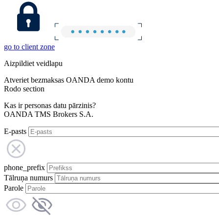
go to client zone
Aizpildiet veidlapu
Atveriet bezmaksas OANDA demo kontu
Rodo section
Kas ir personas datu pārzinis?
OANDA TMS Brokers S.A.
E-pasts
phone_prefix
Tālruņa numurs
Parole