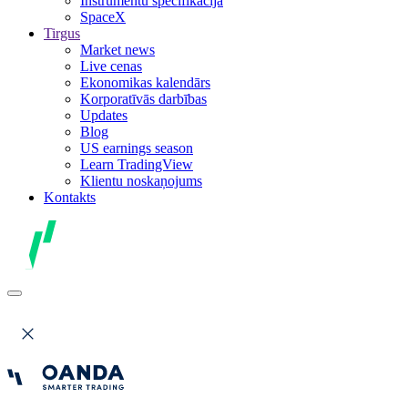
Instrumentu specifikācija
SpaceX
Tirgus
Market news
Live cenas
Ekonomikas kalendārs
Korporatīvās darbības
Updates
Blog
US earnings season
Learn TradingView
Klientu noskaņojums
Kontakts