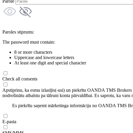
Parole
Paroles stiprums:
The password must contain:
8 or more characters
Uppercase and lowercase letters
At least one digit and special character
Check all consents
Apstiprinu, ka esmu izlasījis(-usi) un piekrītu OANDA TMS Brokers
nodrošinātu atbalstu pa tālruni konta pārvaldībai. Es saprotu, ka varu 
Es piekrītu saņemt mārketinga informāciju no OANDA TMS Brok
E-pasta
SMS/MMS