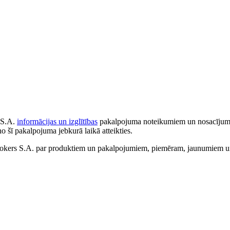
 S.A.
informācijas un izglītības
pakalpojuma noteikumiem un nosacījumiem
no šī pakalpojuma jebkurā laikā atteikties.
ers S.A. par produktiem un pakalpojumiem, piemēram, jaunumiem un 