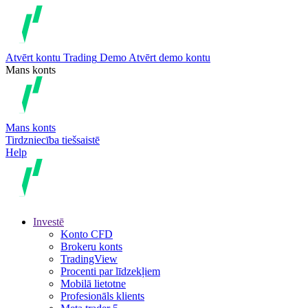
Atvērt kontu
Trading
Demo
Atvērt demo kontu
Mans konts
Mans konts
Tirdzniecība tiešsaistē
Help
Investē
Konto CFD
Brokeru konts
TradingView
Procenti par līdzekļiem
Mobilā lietotne
Profesionāls klients