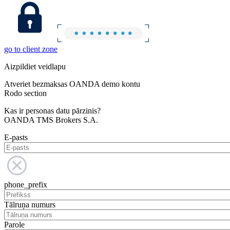
go to client zone
Aizpildiet veidlapu
Atveriet bezmaksas OANDA demo kontu
Rodo section
Kas ir personas datu pārzinis?
OANDA TMS Brokers S.A.
E-pasts
phone_prefix
Tālruņa numurs
Parole