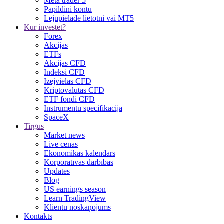
Meta trader 5
Papildini kontu
Lejupielādē lietotni vai MT5
Kur investēt?
Forex
Akcijas
ETFs
Akcijas CFD
Indeksi CFD
Izejvielas CFD
Kriptovalūtas CFD
ETF fondi CFD
Instrumentu specifikācija
SpaceX
Tirgus
Market news
Live cenas
Ekonomikas kalendārs
Korporatīvās darbības
Updates
Blog
US earnings season
Learn TradingView
Klientu noskaņojums
Kontakts