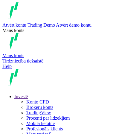
Atvērt kontu
Trading
Demo
Atvērt demo kontu
Mans konts
Mans konts
Tirdzniecība tiešsaistē
Help
Investē
Konto CFD
Brokeru konts
TradingView
Procenti par līdzekļiem
Mobilā lietotne
Profesionāls klients