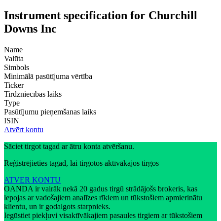
Instrument specification for Churchill
Downs Inc
Name
Valūta
Simbols
Minimālā pasūtījuma vērtība
Ticker
Tirdzniecības laiks
Type
Pasūtījumu pieņemšanas laiks
ISIN
Atvērt kontu
Sāciet tirgot tagad ar ātru konta atvēršanu.
Reģistrējieties tagad, lai tirgotos aktīvākajos tirgos
ATVER KONTU
OANDA ir vairāk nekā 20 gadus tirgū strādājošs brokeris, kas
lepojas ar vadošajiem analīzes rīkiem un tūkstošiem apmierinātu
klientu, un ir godalgots starpnieks.
Iegūstiet piekļuvi visaktīvākajiem pasaules tirgiem ar tūkstošiem