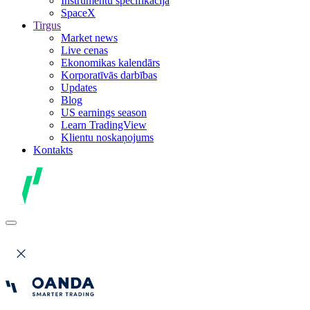
Instrumentu specifikācija
SpaceX
Tirgus
Market news
Live cenas
Ekonomikas kalendārs
Korporatīvās darbības
Updates
Blog
US earnings season
Learn TradingView
Klientu noskaņojums
Kontakts