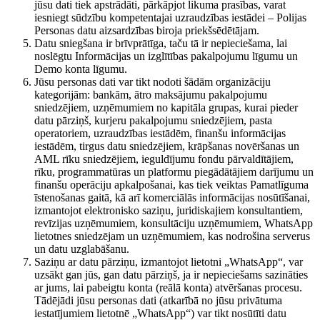
jūsu dati tiek apstrādāti, pārkāpjot likuma prasības, varat
iesniegt sūdzību kompetentajai uzraudzības iestādei – Polijas
Personas datu aizsardzības biroja priekšsēdētājam.
Datu sniegšana ir brīvprātīga, taču tā ir nepieciešama, lai
noslēgtu Informācijas un izglītības pakalpojumu līgumu un
Demo konta līgumu.
Jūsu personas dati var tikt nodoti šādām organizāciju
kategorijām: bankām, ātro maksājumu pakalpojumu
sniedzējiem, uzņēmumiem no kapitāla grupas, kurai pieder
datu pārziņš, kurjeru pakalpojumu sniedzējiem, pasta
operatoriem, uzraudzības iestādēm, finanšu informācijas
iestādēm, tirgus datu sniedzējiem, krāpšanas novēršanas un
AML rīku sniedzējiem, ieguldījumu fondu pārvaldītājiem,
rīku, programmatūras un platformu piegādātājiem darījumu un
finanšu operāciju apkalpošanai, kas tiek veiktas Pamatlīguma
īstenošanas gaitā, kā arī komerciālās informācijas nosūtīšanai,
izmantojot elektronisko saziņu, juridiskajiem konsultantiem,
revīzijas uzņēmumiem, konsultāciju uzņēmumiem, WhatsApp
lietotnes sniedzējam un uzņēmumiem, kas nodrošina serverus
un datu uzglabāšanu.
Saziņu ar datu pārziņu, izmantojot lietotni „WhatsApp“, var
uzsākt gan jūs, gan datu pārziņš, ja ir nepieciešams sazināties
ar jums, lai pabeigtu konta (reālā konta) atvēršanas procesu.
Tādējādi jūsu personas dati (atkarībā no jūsu privātuma
iestatījumiem lietotnē „WhatsApp“) var tikt nosūtīti datu