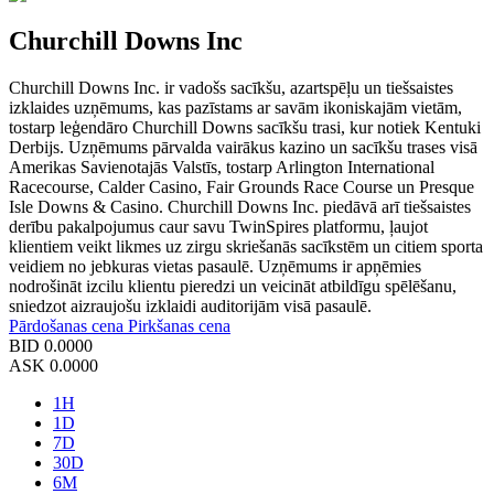
Churchill Downs Inc
Churchill Downs Inc. ir vadošs sacīkšu, azartspēļu un tiešsaistes
izklaides uzņēmums, kas pazīstams ar savām ikoniskajām vietām,
tostarp leģendāro Churchill Downs sacīkšu trasi, kur notiek Kentuki
Derbijs. Uzņēmums pārvalda vairākus kazino un sacīkšu trases visā
Amerikas Savienotajās Valstīs, tostarp Arlington International
Racecourse, Calder Casino, Fair Grounds Race Course un Presque
Isle Downs & Casino. Churchill Downs Inc. piedāvā arī tiešsaistes
derību pakalpojumus caur savu TwinSpires platformu, ļaujot
klientiem veikt likmes uz zirgu skriešanās sacīkstēm un citiem sporta
veidiem no jebkuras vietas pasaulē. Uzņēmums ir apņēmies
nodrošināt izcilu klientu pieredzi un veicināt atbildīgu spēlēšanu,
sniedzot aizraujošu izklaidi auditorijām visā pasaulē.
Pārdošanas cena
Pirkšanas cena
BID
0.0000
ASK
0.0000
1H
1D
7D
30D
6M