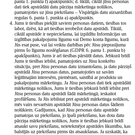
panta 1. punkta f) apakšpunkts; d. tiktāl, ciktāl jūsu personas
dati tiek apstrādāti datu pārziņa mārketinga nolūkos,
pamatojoties uz jūsu piekrišanu – Vispārīgās datu aizsardzības
regulas 6. panta 1. punkta a) apakšpunkts.
Jums ir tiesības piekļūt saviem personas datiem, tiesības tos
labot, dzēst, kā arī tiesības ierobežot datu apstrādi. Tiktāl,
ciktāl apstrāde ir nepieciešama, lai izpildītu Informācijas un
izglītības pakalpojumu līgumu vai Demo konta līgumu, kurā
Jūs esat puse, vai lai veiktu darbības pēc Jūsu pieprasījuma
pirms šo līgumu noslēgšanas (GDPR 6. panta 1. punkta b)
apakšpunkts), Jums ir arī tiesības pārsūtīt datus. Jebkurā brīdī
Jums ir tiesības iebilst, pamatojoties uz Jūsu konkrēto
situāciju, pret Jūsu personas datu izmantošanu, ja datu pārziņš
apstrādā Jūsu personas datus, pamatojoties uz savām
leģitīmajām interesēm, piemēram, saistībā ar produktu un
pakalpojumu mārketingu. Ja Jūsu personas dati tiek apstrādāti
mārketinga nolūkos, Jums ir tiesības jebkurā brīdī iebilst pret
Jūsu personas datu apstrādi šādā mārketingā, ieskaitot
profilēšanu. Ja Jūs iebilstat pret apstrādi mārketinga nolūkos,
mēs vairs nevarēsim apstrādāt Jūsu personas datus šādiem
nolūkiem. Gadījumos, kad Jūsu personas datu apstrāde
pamatojas uz piekrišanu, jo īpaši piekrišanu, kas dota datu
pārziņa mārketinga nolūkos, Jums ir tiesības jebkurā brīdī
atsaukt savu piekrišanu, neietekmējot apstrādes likumību, kas
balstījās uz piekrišanu pirms tās atsaukšanas. Ja uzskatāt, ka