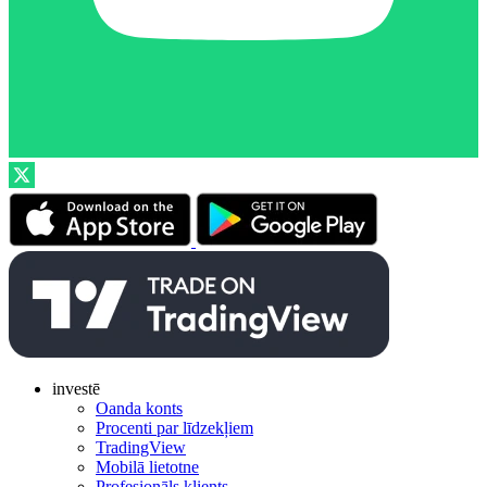
investē
Oanda konts
Procenti par līdzekļiem
TradingView
Mobilā lietotne
Profesionāls klients