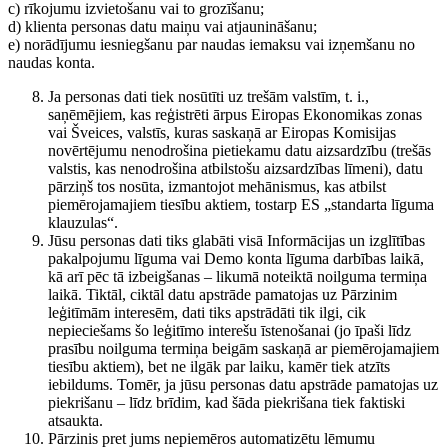
c) rīkojumu izvietošanu vai to grozīšanu;
d) klienta personas datu maiņu vai atjaunināšanu;
e) norādījumu iesniegšanu par naudas iemaksu vai izņemšanu no
naudas konta.
Ja personas dati tiek nosūtīti uz trešām valstīm, t. i.,
saņēmējiem, kas reģistrēti ārpus Eiropas Ekonomikas zonas
vai Šveices, valstīs, kuras saskaņā ar Eiropas Komisijas
novērtējumu nenodrošina pietiekamu datu aizsardzību (trešās
valstis, kas nenodrošina atbilstošu aizsardzības līmeni), datu
pārziņš tos nosūta, izmantojot mehānismus, kas atbilst
piemērojamajiem tiesību aktiem, tostarp ES „standarta līguma
klauzulas“.
Jūsu personas dati tiks glabāti visā Informācijas un izglītības
pakalpojumu līguma vai Demo konta līguma darbības laikā,
kā arī pēc tā izbeigšanas – likumā noteiktā noilguma termiņa
laikā. Tiktāl, ciktāl datu apstrāde pamatojas uz Pārzinim
leģitīmām interesēm, dati tiks apstrādāti tik ilgi, cik
nepieciešams šo leģitīmo interešu īstenošanai (jo īpaši līdz
prasību noilguma termiņa beigām saskaņā ar piemērojamajiem
tiesību aktiem), bet ne ilgāk par laiku, kamēr tiek atzīts
iebildums. Tomēr, ja jūsu personas datu apstrāde pamatojas uz
piekrišanu – līdz brīdim, kad šāda piekrišana tiek faktiski
atsaukta.
Pārzinis pret jums nepiemēros automatizētu lēmumu