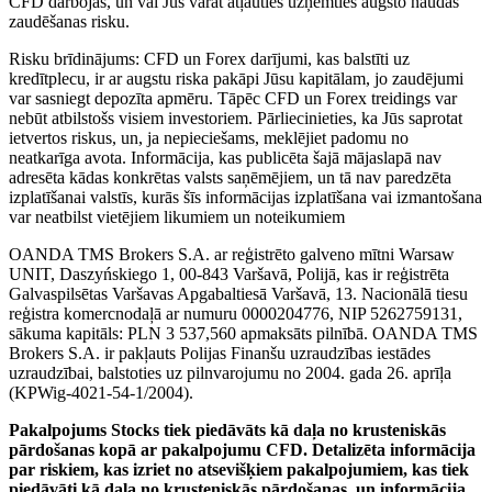
CFD darbojas, un vai Jūs varat atļauties uzņemties augsto naudas
zaudēšanas risku.
Risku brīdinājums: CFD un Forex darījumi, kas balstīti uz
kredītplecu, ir ar augstu riska pakāpi Jūsu kapitālam, jo zaudējumi
var sasniegt depozīta apmēru. Tāpēc CFD un Forex treidings var
nebūt atbilstošs visiem investoriem. Pārliecinieties, ka Jūs saprotat
ietvertos riskus, un, ja nepieciešams, meklējiet padomu no
neatkarīga avota. Informācija, kas publicēta šajā mājaslapā nav
adresēta kādas konkrētas valsts saņēmējiem, un tā nav paredzēta
izplatīšanai valstīs, kurās šīs informācijas izplatīšana vai izmantošana
var neatbilst vietējiem likumiem un noteikumiem
OANDA TMS Brokers S.A. ar reģistrēto galveno mītni Warsaw
UNIT, Daszyńskiego 1, 00-843 Varšavā, Polijā, kas ir reģistrēta
Galvaspilsētas Varšavas Apgabaltiesā Varšavā, 13. Nacionālā tiesu
reģistra komercnodaļā ar numuru 0000204776, NIP 5262759131,
sākuma kapitāls: PLN 3 537,560 apmaksāts pilnībā. OANDA TMS
Brokers S.A. ir pakļauts Polijas Finanšu uzraudzības iestādes
uzraudzībai, balstoties uz pilnvarojumu no 2004. gada 26. aprīļa
(KPWig-4021-54-1/2004).
Pakalpojums Stocks tiek piedāvāts kā daļa no krusteniskās
pārdošanas kopā ar pakalpojumu CFD. Detalizēta informācija
par riskiem, kas izriet no atsevišķiem pakalpojumiem, kas tiek
piedāvāti kā daļa no krusteniskās pārdošanas, un informācija