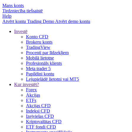
Mans konts
Tirdzniecība tiešsaistē
Help
Atvērt kontu
Trading
Demo
Atvērt demo kontu
Investē
Konto CFD
Brokeru konts
TradingView
Procenti par līdzekļiem
Mobilā lietotne
Profesionāls klients
Meta trader 5
Papildini kontu
Lejupielādē lietotni vai MT5
Kur investēt?
Forex
Akcijas
ETFs
Akcijas CFD
Indeksi CFD
Izejvielas CFD
Kriptovalūtas CFD
ETF fondi CFD