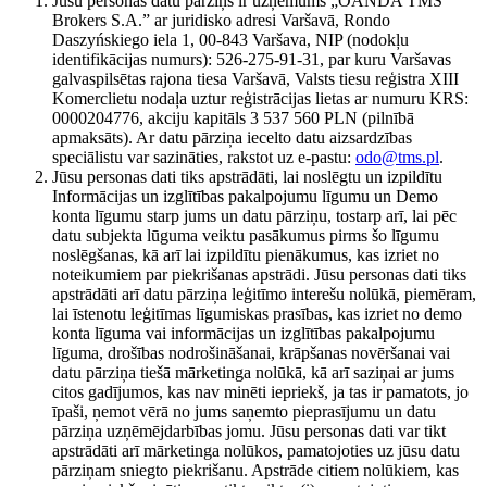
Jūsu personas datu pārziņš ir uzņēmums „OANDA TMS
Brokers S.A.” ar juridisko adresi Varšavā, Rondo
Daszyńskiego iela 1, 00-843 Varšava, NIP (nodokļu
identifikācijas numurs): 526-275-91-31, par kuru Varšavas
galvaspilsētas rajona tiesa Varšavā, Valsts tiesu reģistra XIII
Komerclietu nodaļa uztur reģistrācijas lietas ar numuru KRS:
0000204776, akciju kapitāls 3 537 560 PLN (pilnībā
apmaksāts). Ar datu pārziņa iecelto datu aizsardzības
speciālistu var sazināties, rakstot uz e-pastu:
odo@tms.pl
.
Jūsu personas dati tiks apstrādāti, lai noslēgtu un izpildītu
Informācijas un izglītības pakalpojumu līgumu un Demo
konta līgumu starp jums un datu pārziņu, tostarp arī, lai pēc
datu subjekta lūguma veiktu pasākumus pirms šo līgumu
noslēgšanas, kā arī lai izpildītu pienākumus, kas izriet no
noteikumiem par piekrišanas apstrādi. Jūsu personas dati tiks
apstrādāti arī datu pārziņa leģitīmo interešu nolūkā, piemēram,
lai īstenotu leģitīmas līgumiskas prasības, kas izriet no demo
konta līguma vai informācijas un izglītības pakalpojumu
līguma, drošības nodrošināšanai, krāpšanas novēršanai vai
datu pārziņa tiešā mārketinga nolūkā, kā arī saziņai ar jums
citos gadījumos, kas nav minēti iepriekš, ja tas ir pamatots, jo
īpaši, ņemot vērā no jums saņemto pieprasījumu un datu
pārziņa uzņēmējdarbības jomu. Jūsu personas dati var tikt
apstrādāti arī mārketinga nolūkos, pamatojoties uz jūsu datu
pārziņam sniegto piekrišanu. Apstrāde citiem nolūkiem, kas