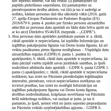
nav iepriekš minētie, var tikt veikta: (i) pamatojoties uz
papildu piekrišanas saņemšanu, (ii) pamatojoties uz
piemērojamiem tiesību aktiem, vai (iii) ja tas ir saderīgi ar
nolūku, kādam personas dati tika sākotnēji vākti (2016. gada
27. aprīļa Eiropas Parlamenta un Padomes Regulas (ES)
2016/679 6. panta 4. punkts par fizisko personu aizsardzību
attiecībā uz personas datu apstrādi un šādu datu brīvu apriti un
ar ko atceļ Direktīvu 95/46/EK (turpmāk – „GDPR”).
Jūsu personas datu apstrādes juridiskais pamats ir: a. tiktāl,
ciktāl apstrāde ir nepieciešama, lai izpildītu Informācijas un
izglītības pakalpojumu līgumu vai Demo konta līgumu, kā arī
veiktu pasākumus pirms līguma noslēgšanas – Vispārīgās datu
aizsardzības regulas (GDPR) 6. panta 1. punkta b)
apakšpunkts; b. tiktāl, ciktāl datu apstrāde ir nepieciešama, lai
datu pārziņš varētu izpildīt savas juridiskās saistības, jo īpaši
nodrošinot atbilstošu datu apstrādi – GDPR 6. panta GDPR 1.
panta c) apakšpunkts; c. tiktāl, ciktāl apstrāde ir nepieciešama
nolūkiem, kas izriet no Pārzinim piemītošajām leģitīmajām
interesēm, piemēram, veicot nepieciešamos norēķinus un
izvirzot prasības, kas izriet no noslēgtā Informācijas un
izglītības pakalpojumu līguma vai Demo konta līguma,
drošības nodrošināšanai, krāpšanas novēršanai vai Pārzinim
tiešā mārketinga nolūkos, vai saziņai ar jums, ja tas ir
pamatots, jo īpaši, ņemot vērā no jums saņemto pieprasījumu
un Pārzinim veiktās uzņēmējdarbības apjomu – GDPR 6.