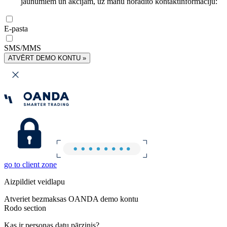
jaunumiem un akcijām, uz manu norādīto kontaktinformāciju:
E-pasta
SMS/MMS
ATVĒRT DEMO KONTU »
go to client zone
Aizpildiet veidlapu
Atveriet bezmaksas OANDA demo kontu
Rodo section
Kas ir personas datu pārzinis?