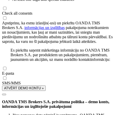
Check all consents
Apstiprinu, ka esmu izlasījis(-usi) un piekrītu OANDA TMS
Brokers S.A.
informācijas un izglītības
pakalpojuma noteikumiem
un nosacījumiem, kas ļauj ar mani sazināties, lai sniegtu man
piedāvājumu un nodrošinātu atbalstu pa tālruni konta pārvaldībai. Es
saprotu, ka varu no šī pakalpojuma jebkurā laikā atteikties.
Es piekrītu saņemt mārketinga informāciju no OANDA TMS
Brokers S.A. par produktiem un pakalpojumiem, piemēram,
jaunumiem un akcijām, uz manu norādīto kontaktinformāciju:
E-pasta
SMS/MMS
ATVĒRT DEMO KONTU »
OANDA TMS Brokers S.A. privātuma politika – demo konts,
informācijas un izglītojošie pakalpojumi