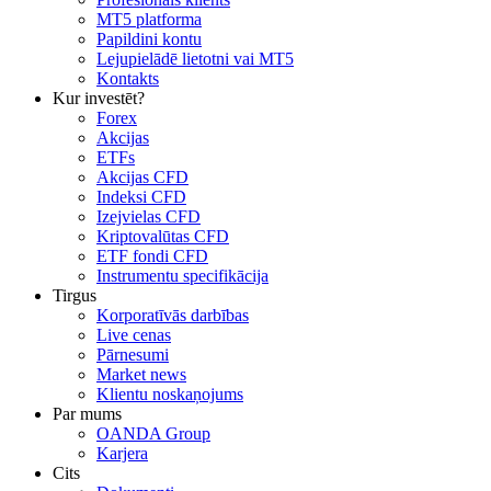
MT5 platforma
Papildini kontu
Lejupielādē lietotni vai MT5
Kontakts
Kur investēt?
Forex
Akcijas
ETFs
Akcijas CFD
Indeksi CFD
Izejvielas CFD
Kriptovalūtas CFD
ETF fondi CFD
Instrumentu specifikācija
Tirgus
Korporatīvās darbības
Live cenas
Pārnesumi
Market news
Klientu noskaņojums
Par mums
OANDA Group
Karjera
Cits