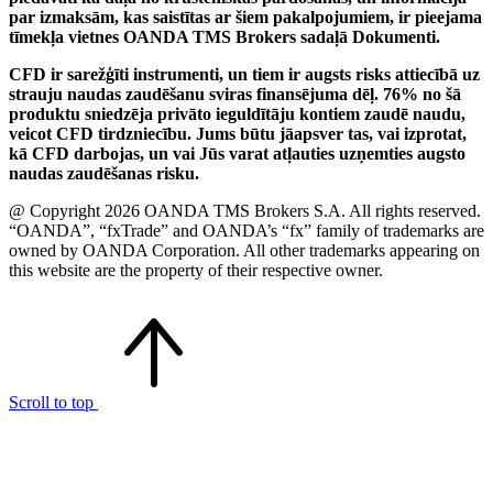
par izmaksām, kas saistītas ar šiem pakalpojumiem, ir pieejama
tīmekļa vietnes OANDA TMS Brokers sadaļā Dokumenti.
CFD ir sarežģīti instrumenti, un tiem ir augsts risks attiecībā uz
strauju naudas zaudēšanu sviras finansējuma dēļ. 76% no šā
produktu sniedzēja privāto ieguldītāju kontiem zaudē naudu,
veicot CFD tirdzniecību. Jums būtu jāapsver tas, vai izprotat,
kā CFD darbojas, un vai Jūs varat atļauties uzņemties augsto
naudas zaudēšanas risku.
@ Copyright 2026 OANDA TMS Brokers S.A. All rights reserved.
“OANDA”, “fxTrade” and OANDA’s “fx” family of trademarks are
owned by OANDA Corporation. All other trademarks appearing on
this website are the property of their respective owner.
Scroll to top