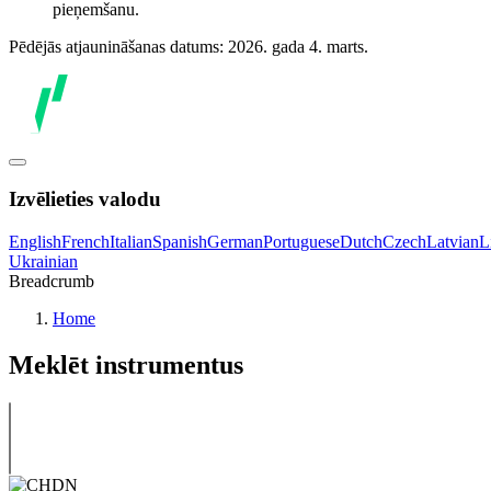
pieņemšanu.
Pēdējās atjaunināšanas datums: 2026. gada 4. marts.
Izvēlieties valodu
English
French
Italian
Spanish
German
Portuguese
Dutch
Czech
Latvian
L
Ukrainian
Breadcrumb
Home
Meklēt instrumentus