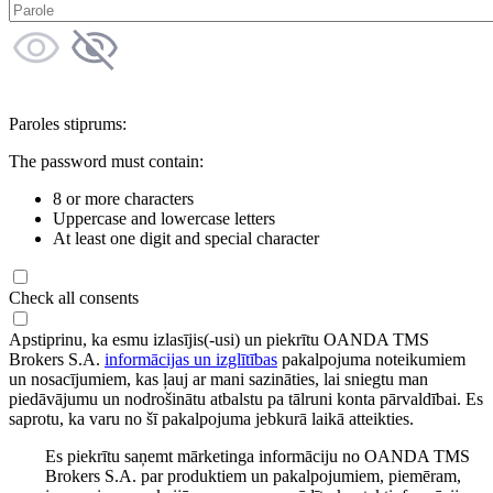
Paroles stiprums:
The password must contain:
8 or more characters
Uppercase and lowercase letters
At least one digit and special character
Check all consents
Apstiprinu, ka esmu izlasījis(-usi) un piekrītu OANDA TMS
Brokers S.A.
informācijas un izglītības
pakalpojuma noteikumiem
un nosacījumiem, kas ļauj ar mani sazināties, lai sniegtu man
piedāvājumu un nodrošinātu atbalstu pa tālruni konta pārvaldībai. Es
saprotu, ka varu no šī pakalpojuma jebkurā laikā atteikties.
Es piekrītu saņemt mārketinga informāciju no OANDA TMS
Brokers S.A. par produktiem un pakalpojumiem, piemēram,