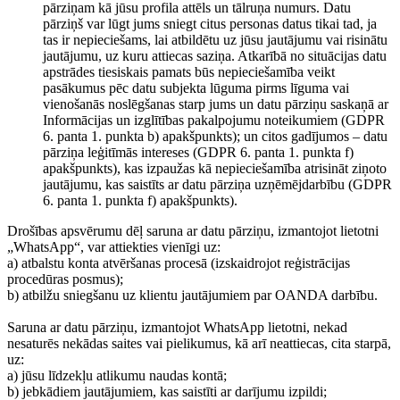
pārziņam kā jūsu profila attēls un tālruņa numurs. Datu
pārziņš var lūgt jums sniegt citus personas datus tikai tad, ja
tas ir nepieciešams, lai atbildētu uz jūsu jautājumu vai risinātu
jautājumu, uz kuru attiecas saziņa. Atkarībā no situācijas datu
apstrādes tiesiskais pamats būs nepieciešamība veikt
pasākumus pēc datu subjekta lūguma pirms līguma vai
vienošanās noslēgšanas starp jums un datu pārziņu saskaņā ar
Informācijas un izglītības pakalpojumu noteikumiem (GDPR
6. panta 1. punkta b) apakšpunkts); un citos gadījumos – datu
pārziņa leģitīmās intereses (GDPR 6. panta 1. punkta f)
apakšpunkts), kas izpaužas kā nepieciešamība atrisināt ziņoto
jautājumu, kas saistīts ar datu pārziņa uzņēmējdarbību (GDPR
6. panta 1. punkta f) apakšpunkts).
Drošības apsvērumu dēļ saruna ar datu pārziņu, izmantojot lietotni
„WhatsApp“, var attiekties vienīgi uz:
a) atbalstu konta atvēršanas procesā (izskaidrojot reģistrācijas
procedūras posmus);
b) atbilžu sniegšanu uz klientu jautājumiem par OANDA darbību.
Saruna ar datu pārziņu, izmantojot WhatsApp lietotni, nekad
nesaturēs nekādas saites vai pielikumus, kā arī neattiecas, cita starpā,
uz:
a) jūsu līdzekļu atlikumu naudas kontā;
b) jebkādiem jautājumiem, kas saistīti ar darījumu izpildi;