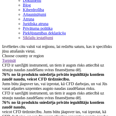
Dokumenti
Blog
Kiberdrošība
Atjauninājumi
Atruna
Juridiska atruna
Privātuma politika
Piekļūstamības deklarācija
Sīkfailu iestatījumi
Izvēlieties citu valsti vai reģionu, lai redzētu saturu, kas ir specifisks
jūsu atrašanās vietai.
Choose country or region
Turpināt
CFD ir sarežģīti instrumenti, un tiem ir augsts risks attiecībā uz
strauju naudas zaudēšanu sviras finansējuma dēļ.
76% no šā produktu sniedzēja privāto ieguldītāju kontiem
zaudē naudu, veicot CFD tirdzniecību.
Jums būtu jāapsver tas, vai izprotat, kā CFD darbojas, un vai Jūs
varat atļauties uzņemties augsto naudas zaudēšanas risku.
CFD ir sarežģīti instrumenti, un tiem ir augsts risks attiecībā uz
strauju naudas zaudēšanu sviras finansējuma dēļ.
76% no šā produktu sniedzēja privāto ieguldītāju kontiem
zaudē naudu,
veicot CFD tirdzniecību. Jums būtu jāapsver tas, vai izprotat, kā