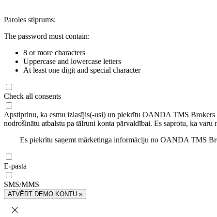
Paroles stiprums:
The password must contain:
8 or more characters
Uppercase and lowercase letters
At least one digit and special character
Check all consents
Apstiprinu, ka esmu izlasījis(-usi) un piekrītu OANDA TMS Brokers
nodrošinātu atbalstu pa tālruni konta pārvaldībai. Es saprotu, ka varu 
Es piekrītu saņemt mārketinga informāciju no OANDA TMS Brok
E-pasta
SMS/MMS
ATVĒRT DEMO KONTU »