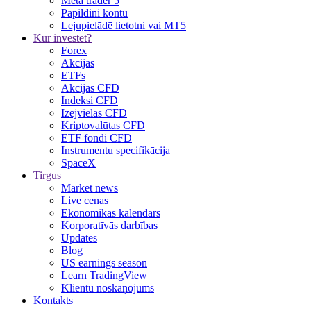
Meta trader 5
Papildini kontu
Lejupielādē lietotni vai MT5
Kur investēt?
Forex
Akcijas
ETFs
Akcijas CFD
Indeksi CFD
Izejvielas CFD
Kriptovalūtas CFD
ETF fondi CFD
Instrumentu specifikācija
SpaceX
Tirgus
Market news
Live cenas
Ekonomikas kalendārs
Korporatīvās darbības
Updates
Blog
US earnings season
Learn TradingView
Klientu noskaņojums
Kontakts