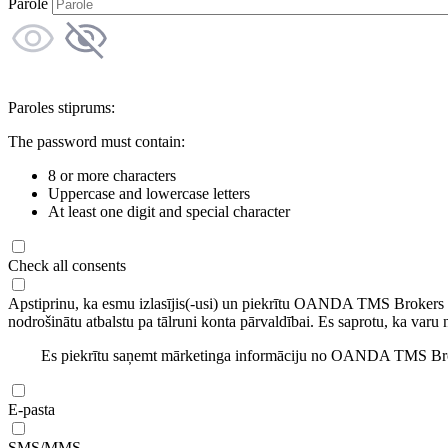
Parole
Paroles stiprums:
The password must contain:
8 or more characters
Uppercase and lowercase letters
At least one digit and special character
Check all consents
Apstiprinu, ka esmu izlasījis(-usi) un piekrītu OANDA TMS Brokers
nodrošinātu atbalstu pa tālruni konta pārvaldībai. Es saprotu, ka varu 
Es piekrītu saņemt mārketinga informāciju no OANDA TMS Brok
E-pasta
SMS/MMS