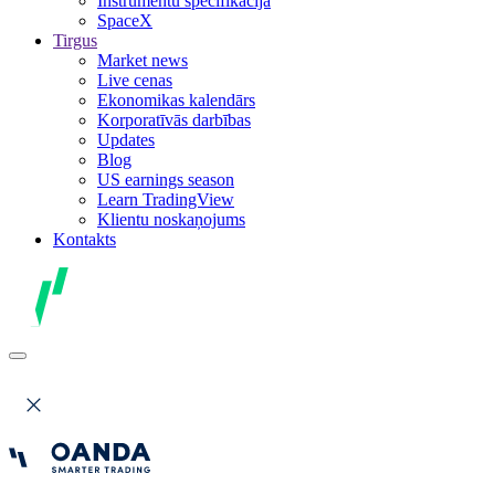
Instrumentu specifikācija
SpaceX
Tirgus
Market news
Live cenas
Ekonomikas kalendārs
Korporatīvās darbības
Updates
Blog
US earnings season
Learn TradingView
Klientu noskaņojums
Kontakts