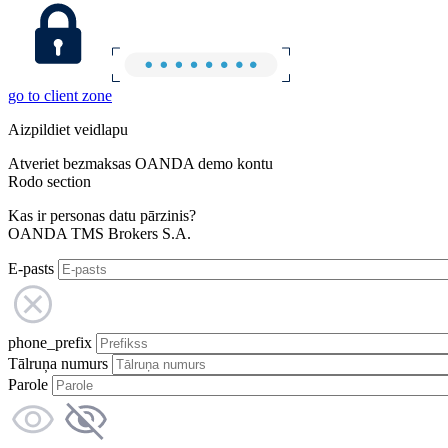
go to client zone
Aizpildiet veidlapu
Atveriet bezmaksas OANDA demo kontu
Rodo section
Kas ir personas datu pārzinis?
OANDA TMS Brokers S.A.
E-pasts
phone_prefix
Tālruņa numurs
Parole