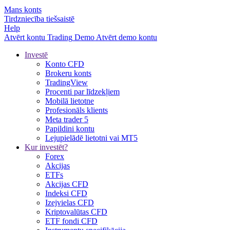
Mans konts
Tirdzniecība tiešsaistē
Help
Atvērt kontu
Trading
Demo
Atvērt demo kontu
Investē
Konto CFD
Brokeru konts
TradingView
Procenti par līdzekļiem
Mobilā lietotne
Profesionāls klients
Meta trader 5
Papildini kontu
Lejupielādē lietotni vai MT5
Kur investēt?
Forex
Akcijas
ETFs
Akcijas CFD
Indeksi CFD
Izejvielas CFD
Kriptovalūtas CFD
ETF fondi CFD