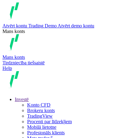
Atvērt kontu
Trading
Demo
Atvērt demo kontu
Mans konts
Mans konts
Tirdzniecība tiešsaistē
Help
Investē
Konto CFD
Brokeru konts
TradingView
Procenti par līdzekļiem
Mobilā lietotne
Profesionāls klients