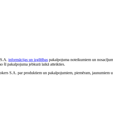
 S.A.
informācijas un izglītības
pakalpojuma noteikumiem un nosacījumiem
no šī pakalpojuma jebkurā laikā atteikties.
ers S.A. par produktiem un pakalpojumiem, piemēram, jaunumiem un 