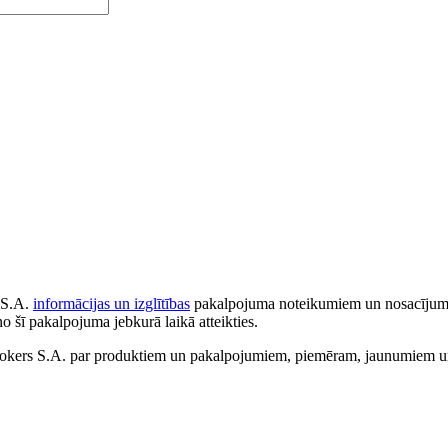
 S.A.
informācijas un izglītības
pakalpojuma noteikumiem un nosacījumiem
no šī pakalpojuma jebkurā laikā atteikties.
ers S.A. par produktiem un pakalpojumiem, piemēram, jaunumiem un 