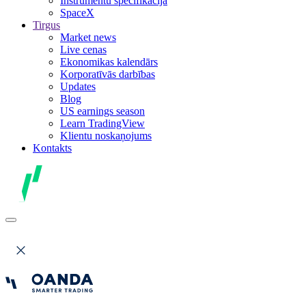
Instrumentu specifikācija
SpaceX
Tirgus
Market news
Live cenas
Ekonomikas kalendārs
Korporatīvās darbības
Updates
Blog
US earnings season
Learn TradingView
Klientu noskaņojums
Kontakts