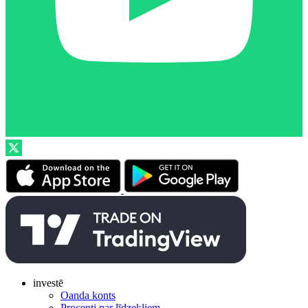
investē
Oanda konts
Procenti par līdzekļiem