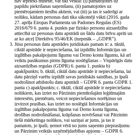
nav iepriekš minētie, var tikt veikta: (i) pamatojoties uz
papildu piekrišanas saņemšanu, (ii) pamatojoties uz
piemērojamiem tiesību aktiem, vai (iii) ja tas ir saderīgi ar
nolūku, kādam personas dati tika sākotnēji vākti (2016. gada
27. aprīļa Eiropas Parlamenta un Padomes Regulas (ES)
2016/679 6. panta 4. punkts par fizisko personu aizsardzību
attiecībā uz personas datu apstrādi un šādu datu brīvu apriti un
ar ko atceļ Direktīvu 95/46/EK (turpmāk – „GDPR”).
Jūsu personas datu apstrādes juridiskais pamats ir: a. tiktāl,
ciktāl apstrāde ir nepieciešama, lai izpildītu Informācijas un
izglītības pakalpojumu līgumu vai Demo konta līgumu, kā arī
veiktu pasākumus pirms līguma noslēgšanas – Vispārīgās datu
aizsardzības regulas (GDPR) 6. panta 1. punkta b)
apakšpunkts; b. tiktāl, ciktāl datu apstrāde ir nepieciešama, lai
datu pārziņš varētu izpildīt savas juridiskās saistības, jo īpaši
nodrošinot atbilstošu datu apstrādi – GDPR 6. panta GDPR 1.
panta c) apakšpunkts; c. tiktāl, ciktāl apstrāde ir nepieciešama
nolūkiem, kas izriet no Pārzinim piemītošajām leģitīmajām
interesēm, piemēram, veicot nepieciešamos norēķinus un
izvirzot prasības, kas izriet no noslēgtā Informācijas un
izglītības pakalpojumu līguma vai Demo konta līguma,
drošības nodrošināšanai, krāpšanas novēršanai vai Pārzinim
tiešā mārketinga nolūkos, vai saziņai ar jums, ja tas ir
pamatots, jo īpaši, ņemot vērā no jums saņemto pieprasījumu
un Pārzinim veiktās uzņēmējdarbības apjomu – GDPR 6.