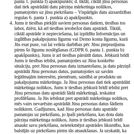
panta 1. punkta f) apakšpunkts; d. tiktāl, ciktāl jūsu personas
dati tiek apstrādāti datu pārziņa mārketinga nolūkos,
pamatojoties uz jūsu piekrišanu – Vispārīgās datu aizsardzības
regulas 6. panta 1. punkta a) apakšpunkts.
Jums ir tiesības piekļūt saviem personas datiem, tiesības tos
labot, dzēst, kā arī tiesības ierobežot datu apstrādi. Tiktāl,
ciktāl apstrāde ir nepieciešama, lai izpildītu Informācijas un
izglītības pakalpojumu līgumu vai Demo konta līgumu, kurā
Jūs esat puse, vai lai veiktu darbības pēc Jūsu pieprasījuma
pirms šo līgumu noslēgšanas (GDPR 6. panta 1. punkta b)
apakšpunkts), Jums ir arī tiesības pārsūtīt datus. Jebkurā brīdī
Jums ir tiesības iebilst, pamatojoties uz Jūsu konkrēto
situāciju, pret Jūsu personas datu izmantošanu, ja datu pārziņš
apstrādā Jūsu personas datus, pamatojoties uz savām
leģitīmajām interesēm, piemēram, saistībā ar produktu un
pakalpojumu mārketingu. Ja Jūsu personas dati tiek apstrādāti
mārketinga nolūkos, Jums ir tiesības jebkurā brīdī iebilst pret
Jūsu personas datu apstrādi šādā mārketingā, ieskaitot
profilēšanu. Ja Jūs iebilstat pret apstrādi mārketinga nolūkos,
mēs vairs nevarēsim apstrādāt Jūsu personas datus šādiem
nolūkiem. Gadījumos, kad Jūsu personas datu apstrāde
pamatojas uz piekrišanu, jo īpaši piekrišanu, kas dota datu
pārziņa mārketinga nolūkos, Jums ir tiesības jebkurā brīdī
atsaukt savu piekrišanu, neietekmējot apstrādes likumību, kas
balstījās uz piekrišanu pirms tās atsaukšanas. Ja uzskatāt, ka