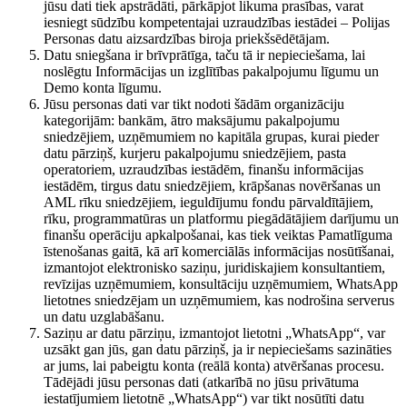
jūsu dati tiek apstrādāti, pārkāpjot likuma prasības, varat
iesniegt sūdzību kompetentajai uzraudzības iestādei – Polijas
Personas datu aizsardzības biroja priekšsēdētājam.
Datu sniegšana ir brīvprātīga, taču tā ir nepieciešama, lai
noslēgtu Informācijas un izglītības pakalpojumu līgumu un
Demo konta līgumu.
Jūsu personas dati var tikt nodoti šādām organizāciju
kategorijām: bankām, ātro maksājumu pakalpojumu
sniedzējiem, uzņēmumiem no kapitāla grupas, kurai pieder
datu pārziņš, kurjeru pakalpojumu sniedzējiem, pasta
operatoriem, uzraudzības iestādēm, finanšu informācijas
iestādēm, tirgus datu sniedzējiem, krāpšanas novēršanas un
AML rīku sniedzējiem, ieguldījumu fondu pārvaldītājiem,
rīku, programmatūras un platformu piegādātājiem darījumu un
finanšu operāciju apkalpošanai, kas tiek veiktas Pamatlīguma
īstenošanas gaitā, kā arī komerciālās informācijas nosūtīšanai,
izmantojot elektronisko saziņu, juridiskajiem konsultantiem,
revīzijas uzņēmumiem, konsultāciju uzņēmumiem, WhatsApp
lietotnes sniedzējam un uzņēmumiem, kas nodrošina serverus
un datu uzglabāšanu.
Saziņu ar datu pārziņu, izmantojot lietotni „WhatsApp“, var
uzsākt gan jūs, gan datu pārziņš, ja ir nepieciešams sazināties
ar jums, lai pabeigtu konta (reālā konta) atvēršanas procesu.
Tādējādi jūsu personas dati (atkarībā no jūsu privātuma
iestatījumiem lietotnē „WhatsApp“) var tikt nosūtīti datu