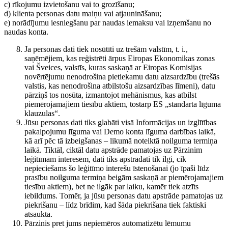
c) rīkojumu izvietošanu vai to grozīšanu;
d) klienta personas datu maiņu vai atjaunināšanu;
e) norādījumu iesniegšanu par naudas iemaksu vai izņemšanu no
naudas konta.
Ja personas dati tiek nosūtīti uz trešām valstīm, t. i.,
saņēmējiem, kas reģistrēti ārpus Eiropas Ekonomikas zonas
vai Šveices, valstīs, kuras saskaņā ar Eiropas Komisijas
novērtējumu nenodrošina pietiekamu datu aizsardzību (trešās
valstis, kas nenodrošina atbilstošu aizsardzības līmeni), datu
pārziņš tos nosūta, izmantojot mehānismus, kas atbilst
piemērojamajiem tiesību aktiem, tostarp ES „standarta līguma
klauzulas“.
Jūsu personas dati tiks glabāti visā Informācijas un izglītības
pakalpojumu līguma vai Demo konta līguma darbības laikā,
kā arī pēc tā izbeigšanas – likumā noteiktā noilguma termiņa
laikā. Tiktāl, ciktāl datu apstrāde pamatojas uz Pārzinim
leģitīmām interesēm, dati tiks apstrādāti tik ilgi, cik
nepieciešams šo leģitīmo interešu īstenošanai (jo īpaši līdz
prasību noilguma termiņa beigām saskaņā ar piemērojamajiem
tiesību aktiem), bet ne ilgāk par laiku, kamēr tiek atzīts
iebildums. Tomēr, ja jūsu personas datu apstrāde pamatojas uz
piekrišanu – līdz brīdim, kad šāda piekrišana tiek faktiski
atsaukta.
Pārzinis pret jums nepiemēros automatizētu lēmumu