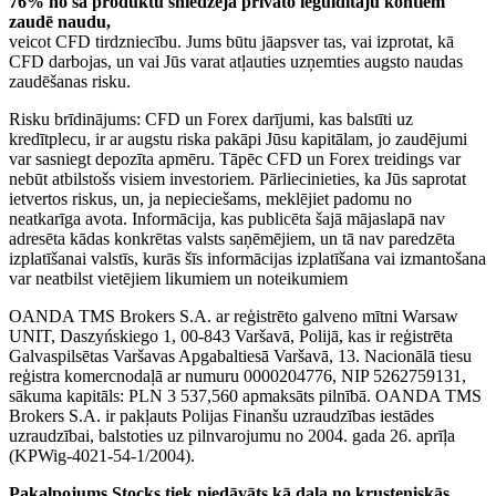
76% no šā produktu sniedzēja privāto ieguldītāju kontiem
zaudē naudu,
veicot CFD tirdzniecību. Jums būtu jāapsver tas, vai izprotat, kā
CFD darbojas, un vai Jūs varat atļauties uzņemties augsto naudas
zaudēšanas risku.
Risku brīdinājums: CFD un Forex darījumi, kas balstīti uz
kredītplecu, ir ar augstu riska pakāpi Jūsu kapitālam, jo zaudējumi
var sasniegt depozīta apmēru. Tāpēc CFD un Forex treidings var
nebūt atbilstošs visiem investoriem. Pārliecinieties, ka Jūs saprotat
ietvertos riskus, un, ja nepieciešams, meklējiet padomu no
neatkarīga avota. Informācija, kas publicēta šajā mājaslapā nav
adresēta kādas konkrētas valsts saņēmējiem, un tā nav paredzēta
izplatīšanai valstīs, kurās šīs informācijas izplatīšana vai izmantošana
var neatbilst vietējiem likumiem un noteikumiem
OANDA TMS Brokers S.A. ar reģistrēto galveno mītni Warsaw
UNIT, Daszyńskiego 1, 00-843 Varšavā, Polijā, kas ir reģistrēta
Galvaspilsētas Varšavas Apgabaltiesā Varšavā, 13. Nacionālā tiesu
reģistra komercnodaļā ar numuru 0000204776, NIP 5262759131,
sākuma kapitāls: PLN 3 537,560 apmaksāts pilnībā. OANDA TMS
Brokers S.A. ir pakļauts Polijas Finanšu uzraudzības iestādes
uzraudzībai, balstoties uz pilnvarojumu no 2004. gada 26. aprīļa
(KPWig-4021-54-1/2004).
Pakalpojums Stocks tiek piedāvāts kā daļa no krusteniskās