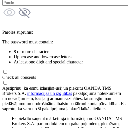
Paroles stiprums:
The password must contain:
8 or more characters
Uppercase and lowercase letters
At least one digit and special character
Check all consents
Apstiprinu, ka esmu izlasījis(-usi) un piekrītu OANDA TMS
Brokers S.A.
informācijas un izglītības
pakalpojuma noteikumiem
un nosacījumiem, kas ļauj ar mani sazināties, lai sniegtu man
piedāvājumu un nodrošinātu atbalstu pa tālruni konta pārvaldībai. Es
saprotu, ka varu no šī pakalpojuma jebkurā laikā atteikties.
Es piekrītu saņemt mārketinga informāciju no OANDA TMS
Brokers S.A. par produktiem un pakalpojumiem, piemēram,