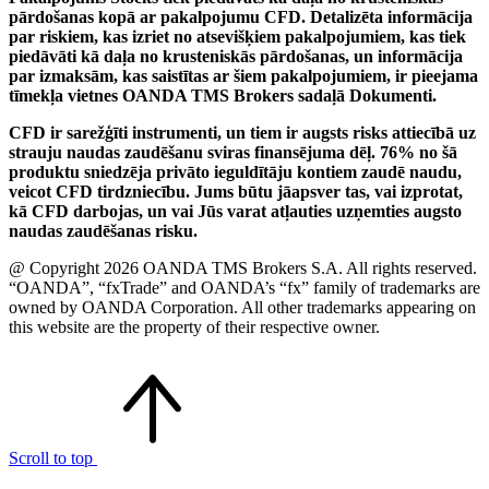
pārdošanas kopā ar pakalpojumu CFD. Detalizēta informācija
par riskiem, kas izriet no atsevišķiem pakalpojumiem, kas tiek
piedāvāti kā daļa no krusteniskās pārdošanas, un informācija
par izmaksām, kas saistītas ar šiem pakalpojumiem, ir pieejama
tīmekļa vietnes OANDA TMS Brokers sadaļā Dokumenti.
CFD ir sarežģīti instrumenti, un tiem ir augsts risks attiecībā uz
strauju naudas zaudēšanu sviras finansējuma dēļ. 76% no šā
produktu sniedzēja privāto ieguldītāju kontiem zaudē naudu,
veicot CFD tirdzniecību. Jums būtu jāapsver tas, vai izprotat,
kā CFD darbojas, un vai Jūs varat atļauties uzņemties augsto
naudas zaudēšanas risku.
@ Copyright 2026 OANDA TMS Brokers S.A. All rights reserved.
“OANDA”, “fxTrade” and OANDA’s “fx” family of trademarks are
owned by OANDA Corporation. All other trademarks appearing on
this website are the property of their respective owner.
Scroll to top