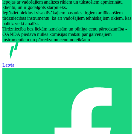
lepojas ar vadošajiem analīzes rīkiem un tūkstošiem apmierinātu
klientu, un ir godalgots starpnieks.
Iegūstiet piekļuvi visaktīvākajiem pasaules tirgiem ar tūkstošiem
tirdzniecības instrumentu, kā arī vadošajiem tehniskajiem rīkiem, kas
palīdz veikt analīzi.
Tirdzniecība bez liekām izmaksām un pilnīga cenu pārredzamība -
OANDA piedāvā nulles komisijas maksu par galvenajiem
instrumentiem un pārredzamu cenu noteikšanu.
Latvia