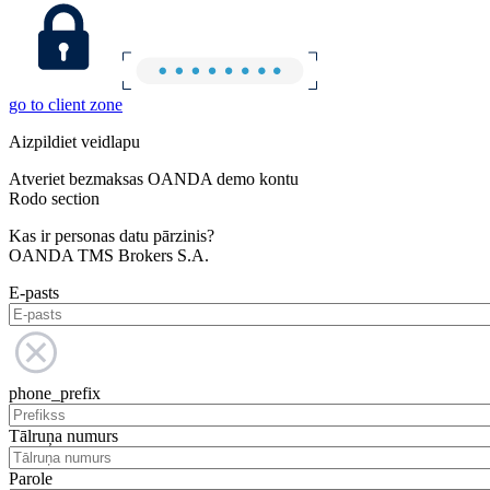
go to client zone
Aizpildiet veidlapu
Atveriet bezmaksas OANDA demo kontu
Rodo section
Kas ir personas datu pārzinis?
OANDA TMS Brokers S.A.
E-pasts
phone_prefix
Tālruņa numurs
Parole