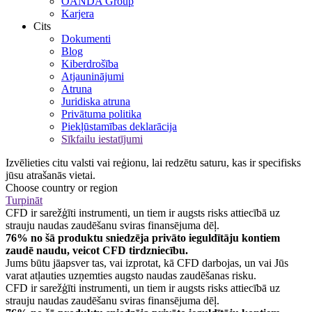
OANDA Group
Karjera
Cits
Dokumenti
Blog
Kiberdrošība
Atjauninājumi
Atruna
Juridiska atruna
Privātuma politika
Piekļūstamības deklarācija
Sīkfailu iestatījumi
Izvēlieties citu valsti vai reģionu, lai redzētu saturu, kas ir specifisks
jūsu atrašanās vietai.
Choose country or region
Turpināt
CFD ir sarežģīti instrumenti, un tiem ir augsts risks attiecībā uz
strauju naudas zaudēšanu sviras finansējuma dēļ.
76% no šā produktu sniedzēja privāto ieguldītāju kontiem
zaudē naudu, veicot CFD tirdzniecību.
Jums būtu jāapsver tas, vai izprotat, kā CFD darbojas, un vai Jūs
varat atļauties uzņemties augsto naudas zaudēšanas risku.
CFD ir sarežģīti instrumenti, un tiem ir augsts risks attiecībā uz
strauju naudas zaudēšanu sviras finansējuma dēļ.