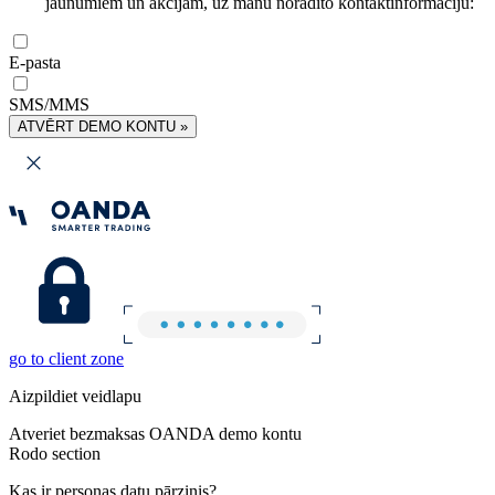
jaunumiem un akcijām, uz manu norādīto kontaktinformāciju:
E-pasta
SMS/MMS
ATVĒRT DEMO KONTU »
go to client zone
Aizpildiet veidlapu
Atveriet bezmaksas OANDA demo kontu
Rodo section
Kas ir personas datu pārzinis?