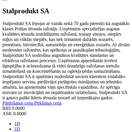
Stalprodukt SA
Stalprodukt SA lepojas ar vairāk nekā 70 gadu pieredzi kā augstākās
klases Polijas tērauda ražotājs. Uzņēmums specializējas augstas
kvalitātes tērauda izstrādājumu ražošanā, tostarp stieņos, stieples
ruļļos un vilktās stieplēs, kas tiek izmantoti dažādās nozarēs,
piemēram, būvniecībā, automobiļu un enerģētikas nozarēs. Ar divām
modernām ražotnēm, kas aprīkotas ar jaunākajām tehnoloģijām,
Stalprodukt SA nodrošina augstākos kvalitātes standartus un
efektīvus ražošanas procesus. Uzņēmuma apņemšanās ievērot
ilgtspējību ir acīmredzama tā videi draudzīgo ražošanas metožu
izmantošanā un koncentrēšanās uz oglekļa pēdas samazināšanu.
Stalprodukt SA ir apņēmies nodrošināt saviem klientiem vislabāko
iespējamo servisu, piedāvājot pielāgotus risinājumus un tehnisko
atbalstu, lai apmierinātu viņu specifiskās vajadzības. Ar spēcīgu
uzsvaru uz inovācijām un nepārtrauktu uzlabošanu, Stalprodukt SA
ir gatavs palikt līderis tērauda nozarē arī turpmākajos gados.
Pārdošanas cena
Pirkšanas cena
BID
0.0000
ASK
0.0000
1H
1D