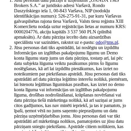
Jūsu personas datu pārziņš ir uzņēmums „OANDA TMS
Brokers S.A.” ar juridisko adresi Varšavā, Rondo
Daszyńskiego iela 1, 00-843 Varšava, NIP (nodokļu
identifikācijas numurs): 526-275-91-31, par kuru Varšavas
galvaspilsētas rajona tiesa Varšavā, Valsts tiesu reģistra XIII
Komerclietu nodaļa uztur reģistrācijas lietas ar numuru KRS:
0000204776, akciju kapitāls 3 537 560 PLN (pilnībā
apmaksāts). Ar datu pārziņa iecelto datu aizsardzības
speciālistu var sazināties, rakstot uz e-pastu:
odo@tms.pl
.
Jūsu personas dati tiks apstrādāti, lai noslēgtu un izpildītu
Informācijas un izglītības pakalpojumu līgumu un Demo
konta līgumu starp jums un datu pārziņu, tostarp arī, lai pēc
datu subjekta lūguma veiktu pasākumus pirms šo līgumu
noslēgšanas, kā arī lai izpildītu pienākumus, kas izriet no
noteikumiem par piekrišanas apstrādi. Jūsu personas dati tiks
apstrādāti arī datu pārziņa leģitīmo interešu nolūkā, piemēram,
lai īstenotu leģitīmas līgumiskas prasības, kas izriet no demo
konta līguma vai informācijas un izglītības pakalpojumu
līguma, drošības nodrošināšanai, krāpšanas novēršanai vai
datu pārziņa tiešā mārketinga nolūkā, kā arī saziņai ar jums
citos gadījumos, kas nav minēti iepriekš, ja tas ir pamatots, jo
īpaši, ņemot vērā no jums saņemto pieprasījumu un datu
pārziņa uzņēmējdarbības jomu. Jūsu personas dati var tikt
apstrādāti arī mārketinga nolūkos, pamatojoties uz jūsu datu
pārziņam sniegto piekrišanu. Apstrāde citiem nolūkiem, kas