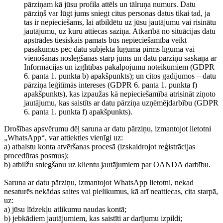
pārziņam kā jūsu profila attēls un tālruņa numurs. Datu
pārziņš var lūgt jums sniegt citus personas datus tikai tad, ja
tas ir nepieciešams, lai atbildētu uz jūsu jautājumu vai risinātu
jautājumu, uz kuru attiecas saziņa. Atkarībā no situācijas datu
apstrādes tiesiskais pamats būs nepieciešamība veikt
pasākumus pēc datu subjekta lūguma pirms līguma vai
vienošanās noslēgšanas starp jums un datu pārziņu saskaņā ar
Informācijas un izglītības pakalpojumu noteikumiem (GDPR
6. panta 1. punkta b) apakšpunkts); un citos gadījumos – datu
pārziņa leģitīmās intereses (GDPR 6. panta 1. punkta f)
apakšpunkts), kas izpaužas kā nepieciešamība atrisināt ziņoto
jautājumu, kas saistīts ar datu pārziņa uzņēmējdarbību (GDPR
6. panta 1. punkta f) apakšpunkts).
Drošības apsvērumu dēļ saruna ar datu pārziņu, izmantojot lietotni
„WhatsApp“, var attiekties vienīgi uz:
a) atbalstu konta atvēršanas procesā (izskaidrojot reģistrācijas
procedūras posmus);
b) atbilžu sniegšanu uz klientu jautājumiem par OANDA darbību.
Saruna ar datu pārziņu, izmantojot WhatsApp lietotni, nekad
nesaturēs nekādas saites vai pielikumus, kā arī neattiecas, cita starpā,
uz:
a) jūsu līdzekļu atlikumu naudas kontā;
b) jebkādiem jautājumiem, kas saistīti ar darījumu izpildi;