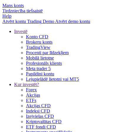
Mans konts
Tirdzniecība tiešsaistē
Help
Atvērt kontu
Trading
Demo
Atvērt demo kontu
Investē
Konto CFD
Brokeru konts
TradingView
Procenti par līdzekļiem
Mobilā lietotne
Profesionāls klients
Meta trader 5
Papildini kontu
Lejupielādē lietotni vai MT5
Kur investēt?
Forex
Akcijas
ETFs
Akcijas CFD
Indeksi CFD
Izejvielas CFD
Kriptovalūtas CFD
ETF fondi CFD