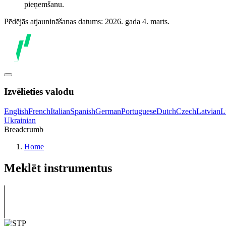
pieņemšanu.
Pēdējās atjaunināšanas datums: 2026. gada 4. marts.
Izvēlieties valodu
English
French
Italian
Spanish
German
Portuguese
Dutch
Czech
Latvian
L
Ukrainian
Breadcrumb
Home
Meklēt instrumentus