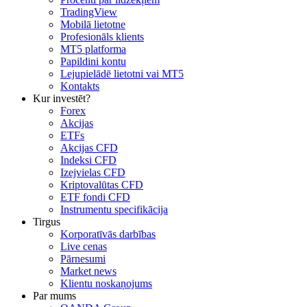
TradingView
Mobilā lietotne
Profesionāls klients
MT5 platforma
Papildini kontu
Lejupielādē lietotni vai MT5
Kontakts
Kur investēt?
Forex
Akcijas
ETFs
Akcijas CFD
Indeksi CFD
Izejvielas CFD
Kriptovalūtas CFD
ETF fondi CFD
Instrumentu specifikācija
Tirgus
Korporatīvās darbības
Live cenas
Pārnesumi
Market news
Klientu noskaņojums
Par mums