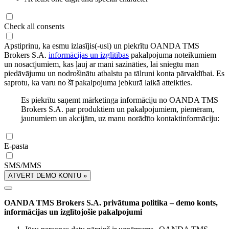
Check all consents
Apstiprinu, ka esmu izlasījis(-usi) un piekrītu OANDA TMS
Brokers S.A.
informācijas un izglītības
pakalpojuma noteikumiem
un nosacījumiem, kas ļauj ar mani sazināties, lai sniegtu man
piedāvājumu un nodrošinātu atbalstu pa tālruni konta pārvaldībai. Es
saprotu, ka varu no šī pakalpojuma jebkurā laikā atteikties.
Es piekrītu saņemt mārketinga informāciju no OANDA TMS
Brokers S.A. par produktiem un pakalpojumiem, piemēram,
jaunumiem un akcijām, uz manu norādīto kontaktinformāciju:
E-pasta
SMS/MMS
ATVĒRT DEMO KONTU »
OANDA TMS Brokers S.A. privātuma politika – demo konts,
informācijas un izglītojošie pakalpojumi