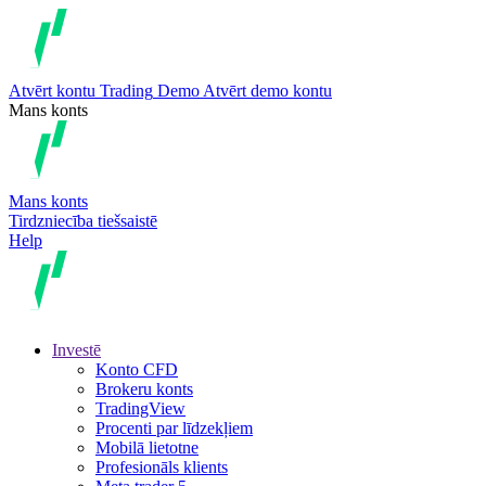
Atvērt kontu
Trading
Demo
Atvērt demo kontu
Mans konts
Mans konts
Tirdzniecība tiešsaistē
Help
Investē
Konto CFD
Brokeru konts
TradingView
Procenti par līdzekļiem
Mobilā lietotne
Profesionāls klients