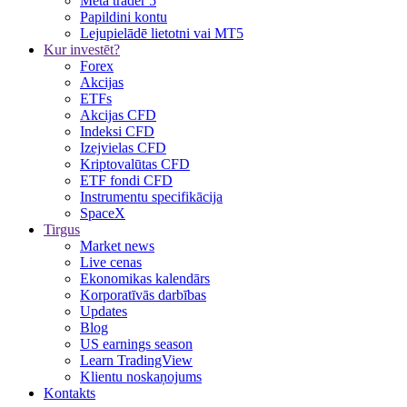
Meta trader 5
Papildini kontu
Lejupielādē lietotni vai MT5
Kur investēt?
Forex
Akcijas
ETFs
Akcijas CFD
Indeksi CFD
Izejvielas CFD
Kriptovalūtas CFD
ETF fondi CFD
Instrumentu specifikācija
SpaceX
Tirgus
Market news
Live cenas
Ekonomikas kalendārs
Korporatīvās darbības
Updates
Blog
US earnings season
Learn TradingView
Klientu noskaņojums
Kontakts