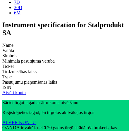
7D
30D
6M
Instrument specification for Stalprodukt
SA
Name
Valūta
Simbols
Minimālā pasūtījuma vērtība
Ticker
Tirdzniecības laiks
Type
Pasūtījumu pieņemšanas laiks
ISIN
Atvērt kontu
Sāciet tirgot tagad ar ātru konta atvēršanu.
Reģistrējieties tagad, lai tirgotos aktīvākajos tirgos
ATVER KONTU
OANDA ir vairāk nekā 20 gadus tirgū strādājošs brokeris, kas