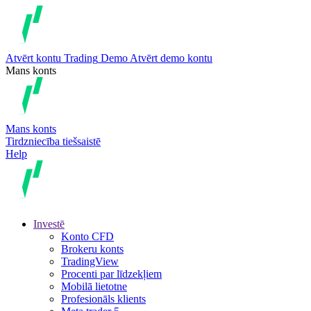
Atvērt kontu
Trading
Demo
Atvērt demo kontu
Mans konts
Mans konts
Tirdzniecība tiešsaistē
Help
Investē
Konto CFD
Brokeru konts
TradingView
Procenti par līdzekļiem
Mobilā lietotne
Profesionāls klients