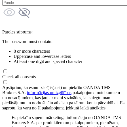
Paroles stiprums:
The password must contain:
8 or more characters
Uppercase and lowercase letters
At least one digit and special character
Check all consents
Apstiprinu, ka esmu izlasījis(-usi) un piekrītu OANDA TMS
Brokers S.A.
informācijas un izglītības
pakalpojuma noteikumiem
un nosacījumiem, kas ļauj ar mani sazināties, lai sniegtu man
piedāvājumu un nodrošinātu atbalstu pa tālruni konta pārvaldībai. Es
saprotu, ka varu no šī pakalpojuma jebkurā laikā atteikties.
Es piekrītu saņemt mārketinga informāciju no OANDA TMS
Brokers S.A. par produktiem un pakalpojumiem, piemēram,