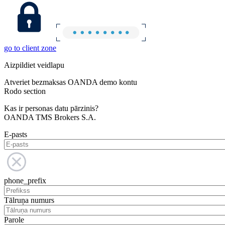
go to client zone
Aizpildiet veidlapu
Atveriet bezmaksas OANDA demo kontu
Rodo section
Kas ir personas datu pārzinis?
OANDA TMS Brokers S.A.
E-pasts
phone_prefix
Tālruņa numurs
Parole