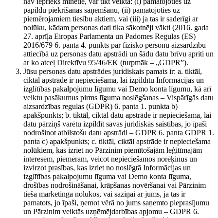
nav iepriekš minētie, var tikt veikta: (i) pamatojoties uz
papildu piekrišanas saņemšanu, (ii) pamatojoties uz
piemērojamiem tiesību aktiem, vai (iii) ja tas ir saderīgi ar
nolūku, kādam personas dati tika sākotnēji vākti (2016. gada
27. aprīļa Eiropas Parlamenta un Padomes Regulas (ES)
2016/679 6. panta 4. punkts par fizisko personu aizsardzību
attiecībā uz personas datu apstrādi un šādu datu brīvu apriti un
ar ko atceļ Direktīvu 95/46/EK (turpmāk – „GDPR”).
Jūsu personas datu apstrādes juridiskais pamats ir: a. tiktāl,
ciktāl apstrāde ir nepieciešama, lai izpildītu Informācijas un
izglītības pakalpojumu līgumu vai Demo konta līgumu, kā arī
veiktu pasākumus pirms līguma noslēgšanas – Vispārīgās datu
aizsardzības regulas (GDPR) 6. panta 1. punkta b)
apakšpunkts; b. tiktāl, ciktāl datu apstrāde ir nepieciešama, lai
datu pārziņš varētu izpildīt savas juridiskās saistības, jo īpaši
nodrošinot atbilstošu datu apstrādi – GDPR 6. panta GDPR 1.
panta c) apakšpunkts; c. tiktāl, ciktāl apstrāde ir nepieciešama
nolūkiem, kas izriet no Pārzinim piemītošajām leģitīmajām
interesēm, piemēram, veicot nepieciešamos norēķinus un
izvirzot prasības, kas izriet no noslēgtā Informācijas un
izglītības pakalpojumu līguma vai Demo konta līguma,
drošības nodrošināšanai, krāpšanas novēršanai vai Pārzinim
tiešā mārketinga nolūkos, vai saziņai ar jums, ja tas ir
pamatots, jo īpaši, ņemot vērā no jums saņemto pieprasījumu
un Pārzinim veiktās uzņēmējdarbības apjomu – GDPR 6.