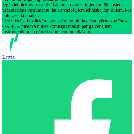
Iegūstiet piekļuvi visaktīvākajiem pasaules tirgiem ar tūkstošiem
tirdzniecības instrumentu, kā arī vadošajiem tehniskajiem rīkiem, kas
palīdz veikt analīzi.
Tirdzniecība bez liekām izmaksām un pilnīga cenu pārredzamība -
OANDA piedāvā nulles komisijas maksu par galvenajiem
instrumentiem un pārredzamu cenu noteikšanu.
Latvia