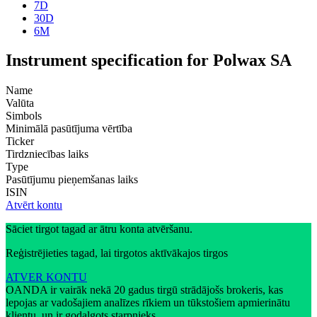
7D
30D
6M
Instrument specification for Polwax SA
Name
Valūta
Simbols
Minimālā pasūtījuma vērtība
Ticker
Tirdzniecības laiks
Type
Pasūtījumu pieņemšanas laiks
ISIN
Atvērt kontu
Sāciet tirgot tagad ar ātru konta atvēršanu.
Reģistrējieties tagad, lai tirgotos aktīvākajos tirgos
ATVER KONTU
OANDA ir vairāk nekā 20 gadus tirgū strādājošs brokeris, kas
lepojas ar vadošajiem analīzes rīkiem un tūkstošiem apmierinātu
klientu, un ir godalgots starpnieks.