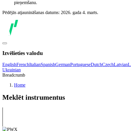
pieņemšanu.
Pēdējās atjaunināšanas datums: 2026. gada 4. marts.
Izvēlieties valodu
English
French
Italian
Spanish
German
Portuguese
Dutch
Czech
Latvian
L
Ukrainian
Breadcrumb
Home
Meklēt instrumentus