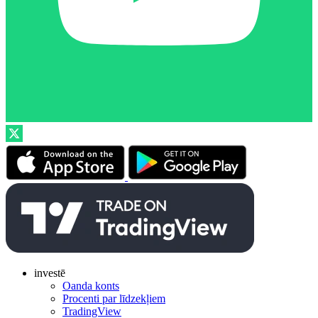
investē
Oanda konts
Procenti par līdzekļiem
TradingView