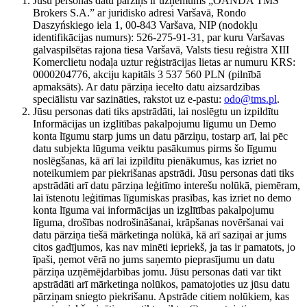
Jūsu personas datu pārziņš ir uzņēmums „OANDA TMS
Brokers S.A.” ar juridisko adresi Varšavā, Rondo
Daszyńskiego iela 1, 00-843 Varšava, NIP (nodokļu
identifikācijas numurs): 526-275-91-31, par kuru Varšavas
galvaspilsētas rajona tiesa Varšavā, Valsts tiesu reģistra XIII
Komerclietu nodaļa uztur reģistrācijas lietas ar numuru KRS:
0000204776, akciju kapitāls 3 537 560 PLN (pilnībā
apmaksāts). Ar datu pārziņa iecelto datu aizsardzības
speciālistu var sazināties, rakstot uz e-pastu:
odo@tms.pl
.
Jūsu personas dati tiks apstrādāti, lai noslēgtu un izpildītu
Informācijas un izglītības pakalpojumu līgumu un Demo
konta līgumu starp jums un datu pārziņu, tostarp arī, lai pēc
datu subjekta lūguma veiktu pasākumus pirms šo līgumu
noslēgšanas, kā arī lai izpildītu pienākumus, kas izriet no
noteikumiem par piekrišanas apstrādi. Jūsu personas dati tiks
apstrādāti arī datu pārziņa leģitīmo interešu nolūkā, piemēram,
lai īstenotu leģitīmas līgumiskas prasības, kas izriet no demo
konta līguma vai informācijas un izglītības pakalpojumu
līguma, drošības nodrošināšanai, krāpšanas novēršanai vai
datu pārziņa tiešā mārketinga nolūkā, kā arī saziņai ar jums
citos gadījumos, kas nav minēti iepriekš, ja tas ir pamatots, jo
īpaši, ņemot vērā no jums saņemto pieprasījumu un datu
pārziņa uzņēmējdarbības jomu. Jūsu personas dati var tikt
apstrādāti arī mārketinga nolūkos, pamatojoties uz jūsu datu
pārziņam sniegto piekrišanu. Apstrāde citiem nolūkiem, kas