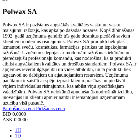
Polwax SA
Polwax SA ir pazīstams augstākās kvalitātes vasku un vasku
maisījumu ražotājs, kas apkalpo dažādas nozares. Kopš dibināšanas
1992. gadā uzņēmums gandrīz trīs gadu desmitus piedāvā saviem
klientiem modernus risinājumus. Polwax SA produkti tiek plaši
izmantoti sveču, kosmētikas, farmācijas, pārtikas un iepakojuma
ražošanā. Uzņēmums lepojas ar modernām ražošanas iekārtām un
pieredzējušu profesionāļu komandu, kas nodrošina, ka tā produkti
atbilst augstākajiem kvalitātes un drošības standartiem. Polwax SA ir
apņēmies ievērot ilgtspējību un vides atbildību, un tā produkti tiek
izgatavoti no dabīgiem un atjaunojamiem resursiem. Uzņēmuma
panākumi ir saistīti ar spēju izprast klientu prasības un piedāvāt
viņiem individuālus risinājumus, kas atbilst viņu specifiskajām
vajadzībām. Polwax SA nelokāmā apņemšanās nodrošināt izcilību,
inovācijas un klientu apmierinātību ir iemantojusi uzņēmumam
uzticību visā pasaulē.
Pārdošanas cena
Pirkšanas cena
BID
0.0000
ASK
0.0000
1H
1D