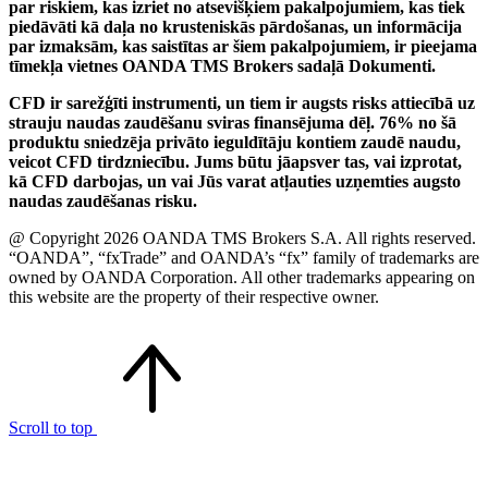
par riskiem, kas izriet no atsevišķiem pakalpojumiem, kas tiek
piedāvāti kā daļa no krusteniskās pārdošanas, un informācija
par izmaksām, kas saistītas ar šiem pakalpojumiem, ir pieejama
tīmekļa vietnes OANDA TMS Brokers sadaļā Dokumenti.
CFD ir sarežģīti instrumenti, un tiem ir augsts risks attiecībā uz
strauju naudas zaudēšanu sviras finansējuma dēļ. 76% no šā
produktu sniedzēja privāto ieguldītāju kontiem zaudē naudu,
veicot CFD tirdzniecību. Jums būtu jāapsver tas, vai izprotat,
kā CFD darbojas, un vai Jūs varat atļauties uzņemties augsto
naudas zaudēšanas risku.
@ Copyright 2026 OANDA TMS Brokers S.A. All rights reserved.
“OANDA”, “fxTrade” and OANDA’s “fx” family of trademarks are
owned by OANDA Corporation. All other trademarks appearing on
this website are the property of their respective owner.
Scroll to top