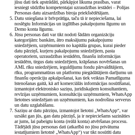
jūsu dati tiek apstrādāti, pārkāpjot likuma prasības, varat
iesniegt sūdzību kompetentajai uzraudzības iestādei – Polijas
Personas datu aizsardzības biroja priekšsēdētājam.
Datu sniegšana ir brīvprātīga, taču tā ir nepieciešama, lai
noslēgtu Informācijas un izglītības pakalpojumu līgumu un
Demo konta līgumu.
Jūsu personas dati var tikt nodoti šādām organizāciju
kategorijām: bankām, ātro maksājumu pakalpojumu
sniedzējiem, uzņēmumiem no kapitāla grupas, kurai pieder
datu pārziņš, kurjeru pakalpojumu sniedzējiem, pasta
operatoriem, uzraudzības iestādēm, finanšu informācijas
iestādēm, tirgus datu sniedzējiem, krāpšanas novēršanas un
AML rīku sniedzējiem, ieguldījumu fondu pārvaldītājiem,
rīku, programmatūras un platformu piegādātājiem darījumu un
finanšu operāciju apkalpošanai, kas tiek veiktas Pamatlīguma
īstenošanas gaitā, kā arī komerciālās informācijas nosūtīšanai,
izmantojot elektronisko saziņu, juridiskajiem konsultantiem,
revīzijas uzņēmumiem, konsultāciju uzņēmumiem, WhatsApp
lietotnes sniedzējam un uzņēmumiem, kas nodrošina serverus
un datu uzglabāšanu.
Saziņu ar datu pārziņu, izmantojot lietotni „WhatsApp“, var
uzsākt gan jūs, gan datu pārziņš, ja ir nepieciešams sazināties
ar jums, lai pabeigtu konta (reālā konta) atvēršanas procesu.
Tādējādi jūsu personas dati (atkarībā no jūsu privātuma
iestatījumiem lietotnē „WhatsApp“) var tikt nosūtīti datu