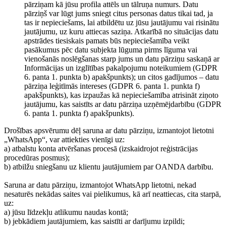
pārziņam kā jūsu profila attēls un tālruņa numurs. Datu
pārziņš var lūgt jums sniegt citus personas datus tikai tad, ja
tas ir nepieciešams, lai atbildētu uz jūsu jautājumu vai risinātu
jautājumu, uz kuru attiecas saziņa. Atkarībā no situācijas datu
apstrādes tiesiskais pamats būs nepieciešamība veikt
pasākumus pēc datu subjekta lūguma pirms līguma vai
vienošanās noslēgšanas starp jums un datu pārziņu saskaņā ar
Informācijas un izglītības pakalpojumu noteikumiem (GDPR
6. panta 1. punkta b) apakšpunkts); un citos gadījumos – datu
pārziņa leģitīmās intereses (GDPR 6. panta 1. punkta f)
apakšpunkts), kas izpaužas kā nepieciešamība atrisināt ziņoto
jautājumu, kas saistīts ar datu pārziņa uzņēmējdarbību (GDPR
6. panta 1. punkta f) apakšpunkts).
Drošības apsvērumu dēļ saruna ar datu pārziņu, izmantojot lietotni
„WhatsApp“, var attiekties vienīgi uz:
a) atbalstu konta atvēršanas procesā (izskaidrojot reģistrācijas
procedūras posmus);
b) atbilžu sniegšanu uz klientu jautājumiem par OANDA darbību.
Saruna ar datu pārziņu, izmantojot WhatsApp lietotni, nekad
nesaturēs nekādas saites vai pielikumus, kā arī neattiecas, cita starpā,
uz:
a) jūsu līdzekļu atlikumu naudas kontā;
b) jebkādiem jautājumiem, kas saistīti ar darījumu izpildi;