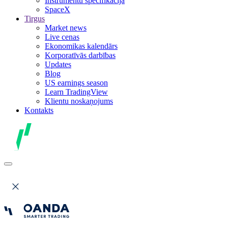
Instrumentu specifikācija
SpaceX
Tirgus
Market news
Live cenas
Ekonomikas kalendārs
Korporatīvās darbības
Updates
Blog
US earnings season
Learn TradingView
Klientu noskaņojums
Kontakts