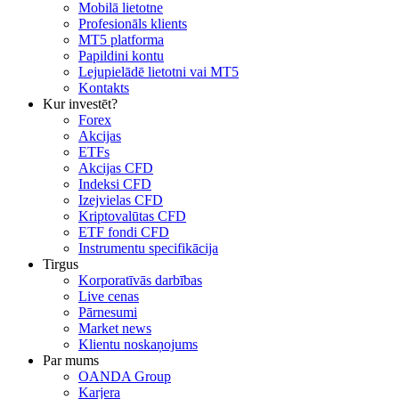
Mobilā lietotne
Profesionāls klients
MT5 platforma
Papildini kontu
Lejupielādē lietotni vai MT5
Kontakts
Kur investēt?
Forex
Akcijas
ETFs
Akcijas CFD
Indeksi CFD
Izejvielas CFD
Kriptovalūtas CFD
ETF fondi CFD
Instrumentu specifikācija
Tirgus
Korporatīvās darbības
Live cenas
Pārnesumi
Market news
Klientu noskaņojums
Par mums
OANDA Group
Karjera