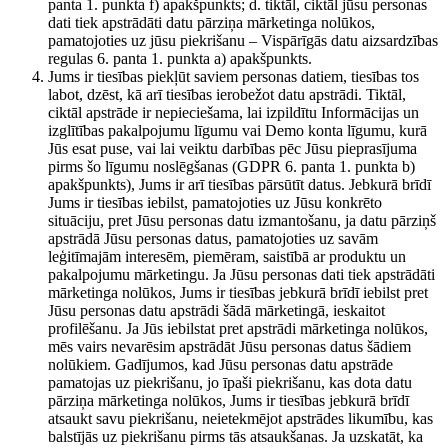
panta 1. punkta f) apakšpunkts; d. tiktāl, ciktāl jūsu personas
dati tiek apstrādāti datu pārziņa mārketinga nolūkos,
pamatojoties uz jūsu piekrišanu – Vispārīgās datu aizsardzības
regulas 6. panta 1. punkta a) apakšpunkts.
Jums ir tiesības piekļūt saviem personas datiem, tiesības tos
labot, dzēst, kā arī tiesības ierobežot datu apstrādi. Tiktāl,
ciktāl apstrāde ir nepieciešama, lai izpildītu Informācijas un
izglītības pakalpojumu līgumu vai Demo konta līgumu, kurā
Jūs esat puse, vai lai veiktu darbības pēc Jūsu pieprasījuma
pirms šo līgumu noslēgšanas (GDPR 6. panta 1. punkta b)
apakšpunkts), Jums ir arī tiesības pārsūtīt datus. Jebkurā brīdī
Jums ir tiesības iebilst, pamatojoties uz Jūsu konkrēto
situāciju, pret Jūsu personas datu izmantošanu, ja datu pārziņš
apstrādā Jūsu personas datus, pamatojoties uz savām
leģitīmajām interesēm, piemēram, saistībā ar produktu un
pakalpojumu mārketingu. Ja Jūsu personas dati tiek apstrādāti
mārketinga nolūkos, Jums ir tiesības jebkurā brīdī iebilst pret
Jūsu personas datu apstrādi šādā mārketingā, ieskaitot
profilēšanu. Ja Jūs iebilstat pret apstrādi mārketinga nolūkos,
mēs vairs nevarēsim apstrādāt Jūsu personas datus šādiem
nolūkiem. Gadījumos, kad Jūsu personas datu apstrāde
pamatojas uz piekrišanu, jo īpaši piekrišanu, kas dota datu
pārziņa mārketinga nolūkos, Jums ir tiesības jebkurā brīdī
atsaukt savu piekrišanu, neietekmējot apstrādes likumību, kas
balstījās uz piekrišanu pirms tās atsaukšanas. Ja uzskatāt, ka