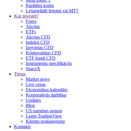
Meta trader 5
Papildini kontu
Lejupielādē lietotni vai MT5
Kur investēt?
Forex
Akcijas
ETFs
Akcijas CFD
Indeksi CFD
Izejvielas CFD
Kriptovalūtas CFD
ETF fondi CFD
Instrumentu specifikācija
SpaceX
Tirgus
Market news
Live cenas
Ekonomikas kalendārs
Korporatīvās darbības
Updates
Blog
US earnings season
Learn TradingView
Klientu noskaņojums
Kontakts