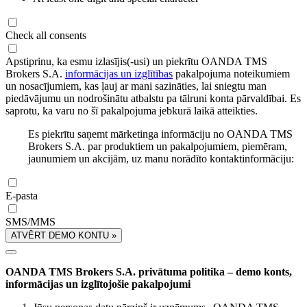
Check all consents
Apstiprinu, ka esmu izlasījis(-usi) un piekrītu OANDA TMS
Brokers S.A.
informācijas un izglītības
pakalpojuma noteikumiem
un nosacījumiem, kas ļauj ar mani sazināties, lai sniegtu man
piedāvājumu un nodrošinātu atbalstu pa tālruni konta pārvaldībai. Es
saprotu, ka varu no šī pakalpojuma jebkurā laikā atteikties.
Es piekrītu saņemt mārketinga informāciju no OANDA TMS
Brokers S.A. par produktiem un pakalpojumiem, piemēram,
jaunumiem un akcijām, uz manu norādīto kontaktinformāciju:
E-pasta
SMS/MMS
ATVĒRT DEMO KONTU »
OANDA TMS Brokers S.A. privātuma politika – demo konts,
informācijas un izglītojošie pakalpojumi