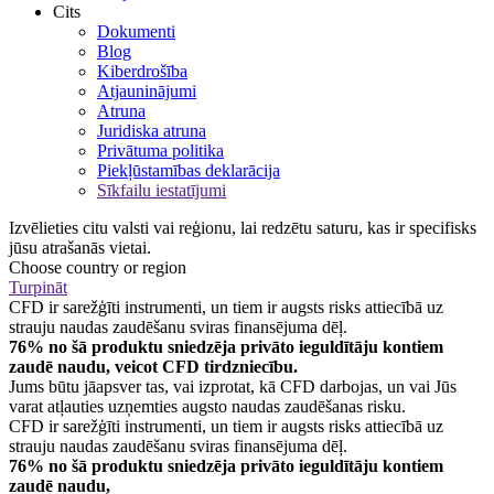
Cits
Dokumenti
Blog
Kiberdrošība
Atjauninājumi
Atruna
Juridiska atruna
Privātuma politika
Piekļūstamības deklarācija
Sīkfailu iestatījumi
Izvēlieties citu valsti vai reģionu, lai redzētu saturu, kas ir specifisks
jūsu atrašanās vietai.
Choose country or region
Turpināt
CFD ir sarežģīti instrumenti, un tiem ir augsts risks attiecībā uz
strauju naudas zaudēšanu sviras finansējuma dēļ.
76% no šā produktu sniedzēja privāto ieguldītāju kontiem
zaudē naudu, veicot CFD tirdzniecību.
Jums būtu jāapsver tas, vai izprotat, kā CFD darbojas, un vai Jūs
varat atļauties uzņemties augsto naudas zaudēšanas risku.
CFD ir sarežģīti instrumenti, un tiem ir augsts risks attiecībā uz
strauju naudas zaudēšanu sviras finansējuma dēļ.
76% no šā produktu sniedzēja privāto ieguldītāju kontiem
zaudē naudu,