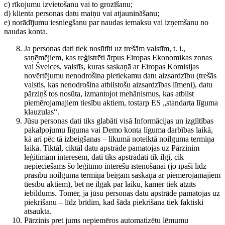
c) rīkojumu izvietošanu vai to grozīšanu;
d) klienta personas datu maiņu vai atjaunināšanu;
e) norādījumu iesniegšanu par naudas iemaksu vai izņemšanu no
naudas konta.
Ja personas dati tiek nosūtīti uz trešām valstīm, t. i.,
saņēmējiem, kas reģistrēti ārpus Eiropas Ekonomikas zonas
vai Šveices, valstīs, kuras saskaņā ar Eiropas Komisijas
novērtējumu nenodrošina pietiekamu datu aizsardzību (trešās
valstis, kas nenodrošina atbilstošu aizsardzības līmeni), datu
pārziņš tos nosūta, izmantojot mehānismus, kas atbilst
piemērojamajiem tiesību aktiem, tostarp ES „standarta līguma
klauzulas“.
Jūsu personas dati tiks glabāti visā Informācijas un izglītības
pakalpojumu līguma vai Demo konta līguma darbības laikā,
kā arī pēc tā izbeigšanas – likumā noteiktā noilguma termiņa
laikā. Tiktāl, ciktāl datu apstrāde pamatojas uz Pārzinim
leģitīmām interesēm, dati tiks apstrādāti tik ilgi, cik
nepieciešams šo leģitīmo interešu īstenošanai (jo īpaši līdz
prasību noilguma termiņa beigām saskaņā ar piemērojamajiem
tiesību aktiem), bet ne ilgāk par laiku, kamēr tiek atzīts
iebildums. Tomēr, ja jūsu personas datu apstrāde pamatojas uz
piekrišanu – līdz brīdim, kad šāda piekrišana tiek faktiski
atsaukta.
Pārzinis pret jums nepiemēros automatizētu lēmumu