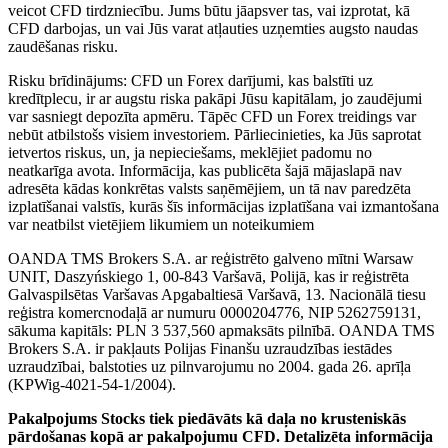
veicot CFD tirdzniecību. Jums būtu jāapsver tas, vai izprotat, kā
CFD darbojas, un vai Jūs varat atļauties uzņemties augsto naudas
zaudēšanas risku.
Risku brīdinājums: CFD un Forex darījumi, kas balstīti uz
kredītplecu, ir ar augstu riska pakāpi Jūsu kapitālam, jo zaudējumi
var sasniegt depozīta apmēru. Tāpēc CFD un Forex treidings var
nebūt atbilstošs visiem investoriem. Pārliecinieties, ka Jūs saprotat
ietvertos riskus, un, ja nepieciešams, meklējiet padomu no
neatkarīga avota. Informācija, kas publicēta šajā mājaslapā nav
adresēta kādas konkrētas valsts saņēmējiem, un tā nav paredzēta
izplatīšanai valstīs, kurās šīs informācijas izplatīšana vai izmantošana
var neatbilst vietējiem likumiem un noteikumiem
OANDA TMS Brokers S.A. ar reģistrēto galveno mītni Warsaw
UNIT, Daszyńskiego 1, 00-843 Varšavā, Polijā, kas ir reģistrēta
Galvaspilsētas Varšavas Apgabaltiesā Varšavā, 13. Nacionālā tiesu
reģistra komercnodaļā ar numuru 0000204776, NIP 5262759131,
sākuma kapitāls: PLN 3 537,560 apmaksāts pilnībā. OANDA TMS
Brokers S.A. ir pakļauts Polijas Finanšu uzraudzības iestādes
uzraudzībai, balstoties uz pilnvarojumu no 2004. gada 26. aprīļa
(KPWig-4021-54-1/2004).
Pakalpojums Stocks tiek piedāvāts kā daļa no krusteniskās
pārdošanas kopā ar pakalpojumu CFD. Detalizēta informācija