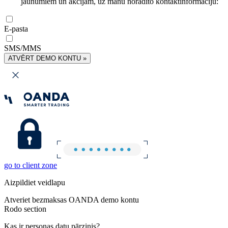
jaunumiem un akcijām, uz manu norādīto kontaktinformāciju:
E-pasta
SMS/MMS
ATVĒRT DEMO KONTU »
go to client zone
Aizpildiet veidlapu
Atveriet bezmaksas OANDA demo kontu
Rodo section
Kas ir personas datu pārzinis?