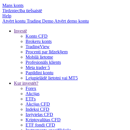
Mans konts
Tirdzniecība tiešsaistē
Help
Atvērt kontu
Trading
Demo
Atvērt demo kontu
Investē
Konto CFD
Brokeru konts
TradingView
Procenti par līdzekļiem
Mobilā lietotne
Profesionāls klients
Meta trader 5
Papildini kontu
Lejupielādē lietotni vai MT5
Kur investēt?
Forex
Akcijas
ETFs
Akcijas CFD
Indeksi CFD
Izejvielas CFD
Kriptovalūtas CFD
ETF fondi CFD