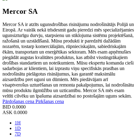
Mercor SA
Mercor SA ir atzīts ugunsdrošības risinājumu nodrošinātājs Polijā un
Eiropā. Ar vairāk nekā trīsdesmit gadu pieredzi mēs specializējamies
ugunsizturīgu durvju, starpsienu un stiklojuma sistēmu projektēšanā,
ražošanā un uzstādīšanā. Mūsu produkti ir paredzēti dažādām
nozarēm, tostarp komerciālajām, rūpnieciskajām, sabiedriskajām
ēkām, transportam un enerģētikas sektoram. Mēs esam apņēmušies
piegādāt augstas kvalitātes produktus, kas atbilst visstingrākajiem
drošības standartiem un noteikumiem. Mūsu ekspertu komanda cieši
sadarbojas ar klientiem, lai izprastu viņu specifiskās prasības un
nodrošinātu pielāgotus risinājumus, kas garantē maksimālu
aizsardzību pret uguni un dūmiem. Mēs piedāvājam arī
visaptverošus uzturēšanas un remonta pakalpojumus, lai nodrošinātu
mūsu produktu ilgmūžību un uzticamību. Mercor SA mēs esam
veltīti cilvēku un īpašuma aizsardzībai no postošajām uguns sekām.
Pārdošanas cena
Pirkšanas cena
BID
0.0000
ASK
0.0000
1H
1D
7D