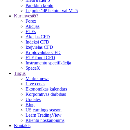
Meta trader 5
Papildini kontu
Lejupielādē lietotni vai MT5
Kur investēt?
Forex
Akcijas
ETFs
Akcijas CFD
Indeksi CFD
Izejvielas CFD
Kriptovalūtas CFD
ETF fondi CFD
Instrumentu specifikācija
SpaceX
Tirgus
Market news
Live cenas
Ekonomikas kalendārs
Korporatīvās darbības
Updates
Blog
US earnings season
Learn TradingView
Klientu noskaņojums
Kontakts