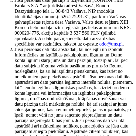
Jūsu personas datu pārziņš ir uzņēmums „OANDA TMS
Brokers S.A.” ar juridisko adresi Varšavā, Rondo
Daszyńskiego iela 1, 00-843 Varšava, NIP (nodokļu
identifikācijas numurs): 526-275-91-31, par kuru Varšavas
galvaspilsētas rajona tiesa Varšavā, Valsts tiesu reģistra XIII
Komerclietu nodaļa uztur reģistrācijas lietas ar numuru KRS:
0000204776, akciju kapitāls 3 537 560 PLN (pilnībā
apmaksāts). Ar datu pārziņa iecelto datu aizsardzības
speciālistu var sazināties, rakstot uz e-pastu:
odo@tms.pl
.
Jūsu personas dati tiks apstrādāti, lai noslēgtu un izpildītu
Informācijas un izglītības pakalpojumu līgumu un Demo
konta līgumu starp jums un datu pārziņu, tostarp arī, lai pēc
datu subjekta lūguma veiktu pasākumus pirms šo līgumu
noslēgšanas, kā arī lai izpildītu pienākumus, kas izriet no
noteikumiem par piekrišanas apstrādi. Jūsu personas dati tiks
apstrādāti arī datu pārziņa leģitīmo interešu nolūkā, piemēram,
lai īstenotu leģitīmas līgumiskas prasības, kas izriet no demo
konta līguma vai informācijas un izglītības pakalpojumu
līguma, drošības nodrošināšanai, krāpšanas novēršanai vai
datu pārziņa tiešā mārketinga nolūkā, kā arī saziņai ar jums
citos gadījumos, kas nav minēti iepriekš, ja tas ir pamatots, jo
īpaši, ņemot vērā no jums saņemto pieprasījumu un datu
pārziņa uzņēmējdarbības jomu. Jūsu personas dati var tikt
apstrādāti arī mārketinga nolūkos, pamatojoties uz jūsu datu
pārziņam sniegto piekrišanu. Apstrāde citiem nolūkiem, kas