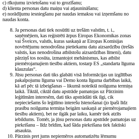
c) rīkojumu izvietošanu vai to grozīšanu;
d) klienta personas datu maiņu vai atjaunināšanu;
e) norādījumu iesniegšanu par naudas iemaksu vai izņemšanu no
naudas konta.
Ja personas dati tiek nosūtīti uz trešām valstīm, t. i.,
saņēmējiem, kas reģistrēti ārpus Eiropas Ekonomikas zonas
vai Šveices, valstīs, kuras saskaņā ar Eiropas Komisijas
novērtējumu nenodrošina pietiekamu datu aizsardzību (trešās
valstis, kas nenodrošina atbilstošu aizsardzības līmeni), datu
pārziņš tos nosūta, izmantojot mehānismus, kas atbilst
piemērojamajiem tiesību aktiem, tostarp ES „standarta līguma
klauzulas“.
Jūsu personas dati tiks glabāti visā Informācijas un izglītības
pakalpojumu līguma vai Demo konta līguma darbības laikā,
kā arī pēc tā izbeigšanas – likumā noteiktā noilguma termiņa
laikā. Tiktāl, ciktāl datu apstrāde pamatojas uz Pārzinim
leģitīmām interesēm, dati tiks apstrādāti tik ilgi, cik
nepieciešams šo leģitīmo interešu īstenošanai (jo īpaši līdz
prasību noilguma termiņa beigām saskaņā ar piemērojamajiem
tiesību aktiem), bet ne ilgāk par laiku, kamēr tiek atzīts
iebildums. Tomēr, ja jūsu personas datu apstrāde pamatojas uz
piekrišanu – līdz brīdim, kad šāda piekrišana tiek faktiski
atsaukta.
Pārzinis pret jums nepiemēros automatizētu lēmumu