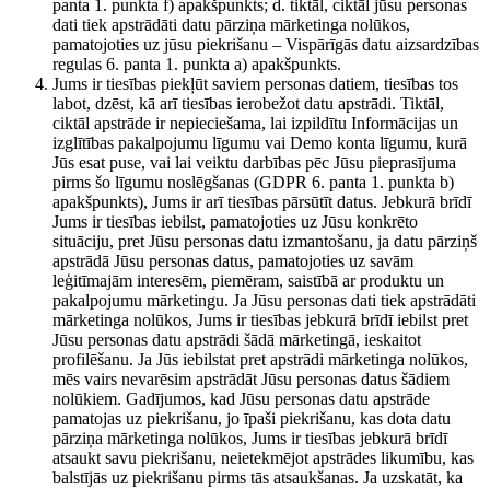
panta 1. punkta f) apakšpunkts; d. tiktāl, ciktāl jūsu personas
dati tiek apstrādāti datu pārziņa mārketinga nolūkos,
pamatojoties uz jūsu piekrišanu – Vispārīgās datu aizsardzības
regulas 6. panta 1. punkta a) apakšpunkts.
Jums ir tiesības piekļūt saviem personas datiem, tiesības tos
labot, dzēst, kā arī tiesības ierobežot datu apstrādi. Tiktāl,
ciktāl apstrāde ir nepieciešama, lai izpildītu Informācijas un
izglītības pakalpojumu līgumu vai Demo konta līgumu, kurā
Jūs esat puse, vai lai veiktu darbības pēc Jūsu pieprasījuma
pirms šo līgumu noslēgšanas (GDPR 6. panta 1. punkta b)
apakšpunkts), Jums ir arī tiesības pārsūtīt datus. Jebkurā brīdī
Jums ir tiesības iebilst, pamatojoties uz Jūsu konkrēto
situāciju, pret Jūsu personas datu izmantošanu, ja datu pārziņš
apstrādā Jūsu personas datus, pamatojoties uz savām
leģitīmajām interesēm, piemēram, saistībā ar produktu un
pakalpojumu mārketingu. Ja Jūsu personas dati tiek apstrādāti
mārketinga nolūkos, Jums ir tiesības jebkurā brīdī iebilst pret
Jūsu personas datu apstrādi šādā mārketingā, ieskaitot
profilēšanu. Ja Jūs iebilstat pret apstrādi mārketinga nolūkos,
mēs vairs nevarēsim apstrādāt Jūsu personas datus šādiem
nolūkiem. Gadījumos, kad Jūsu personas datu apstrāde
pamatojas uz piekrišanu, jo īpaši piekrišanu, kas dota datu
pārziņa mārketinga nolūkos, Jums ir tiesības jebkurā brīdī
atsaukt savu piekrišanu, neietekmējot apstrādes likumību, kas
balstījās uz piekrišanu pirms tās atsaukšanas. Ja uzskatāt, ka