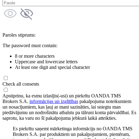
Paroles stiprums:
The password must contain:
8 or more characters
Uppercase and lowercase letters
At least one digit and special character
Check all consents
Apstiprinu, ka esmu izlasījis(-usi) un piekrītu OANDA TMS
Brokers S.A.
informācijas un izglītības
pakalpojuma noteikumiem
un nosacījumiem, kas ļauj ar mani sazināties, lai sniegtu man
piedāvājumu un nodrošinātu atbalstu pa tālruni konta pārvaldībai. Es
saprotu, ka varu no šī pakalpojuma jebkurā laikā atteikties.
Es piekrītu saņemt mārketinga informāciju no OANDA TMS
Brokers S.A. par produktiem un pakalpojumiem, piemēram,