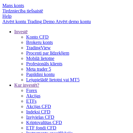
Mans konts
Tirdzniecība tiešsaistē
Help
Atvērt kontu
Trading
Demo
Atvērt demo kontu
Investē
Konto CFD
Brokeru konts
TradingView
Procenti par līdzekļiem
Mobilā lietotne
Profesionāls klients
Meta trader 5
Papildini kontu
Lejupielādē lietotni vai MT5
Kur investēt?
Forex
Akcijas
ETFs
Akcijas CFD
Indeksi CFD
Izejvielas CFD
Kriptovalūtas CFD
ETF fondi CFD