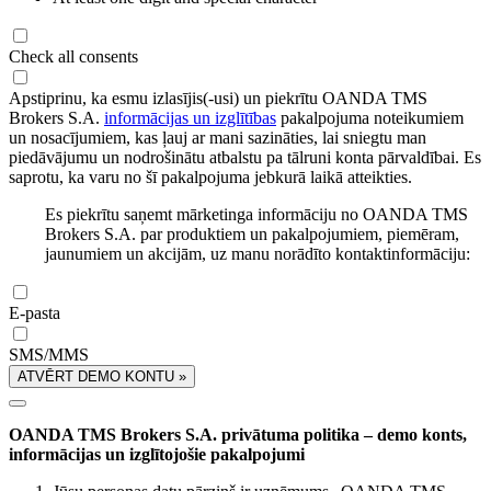
Check all consents
Apstiprinu, ka esmu izlasījis(-usi) un piekrītu OANDA TMS
Brokers S.A.
informācijas un izglītības
pakalpojuma noteikumiem
un nosacījumiem, kas ļauj ar mani sazināties, lai sniegtu man
piedāvājumu un nodrošinātu atbalstu pa tālruni konta pārvaldībai. Es
saprotu, ka varu no šī pakalpojuma jebkurā laikā atteikties.
Es piekrītu saņemt mārketinga informāciju no OANDA TMS
Brokers S.A. par produktiem un pakalpojumiem, piemēram,
jaunumiem un akcijām, uz manu norādīto kontaktinformāciju:
E-pasta
SMS/MMS
ATVĒRT DEMO KONTU »
OANDA TMS Brokers S.A. privātuma politika – demo konts,
informācijas un izglītojošie pakalpojumi