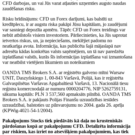
CFD darbojas, un vai Jūs varat atļauties uzņemties augsto naudas
zaudēšanas risku.
Risku brīdinājums: CFD un Forex darījumi, kas balstīti uz
kredītplecu, ir ar augstu riska pakāpi Jūsu kapitālam, jo zaudējumi
var sasniegt depozīta apmēru. Tāpēc CFD un Forex treidings var
nebūt atbilstošs visiem investoriem. Pārliecinieties, ka Jūs saprotat
ietvertos riskus, un, ja nepieciešams, meklējiet padomu no
neatkarīga avota. Informācija, kas publicēta šajā mājaslapā nav
adresēta kādas konkrētas valsts saņēmējiem, un tā nav paredzēta
izplatīšanai valstīs, kurās šīs informācijas izplatīšana vai izmantošana
var neatbilst vietējiem likumiem un noteikumiem
OANDA TMS Brokers S.A. ar reģistrēto galveno mītni Warsaw
UNIT, Daszyńskiego 1, 00-843 Varšavā, Polijā, kas ir reģistrēta
Galvaspilsētas Varšavas Apgabaltiesā Varšavā, 13. Nacionālā tiesu
reģistra komercnodaļā ar numuru 0000204776, NIP 5262759131,
sākuma kapitāls: PLN 3 537,560 apmaksāts pilnībā. OANDA TMS
Brokers S.A. ir pakļauts Polijas Finanšu uzraudzības iestādes
uzraudzībai, balstoties uz pilnvarojumu no 2004. gada 26. aprīļa
(KPWig-4021-54-1/2004).
Pakalpojums Stocks tiek piedāvāts kā daļa no krusteniskās
pārdošanas kopā ar pakalpojumu CFD. Detalizēta informācija
par riskiem, kas izriet no atsevišķiem pakalpojumiem, kas tiek