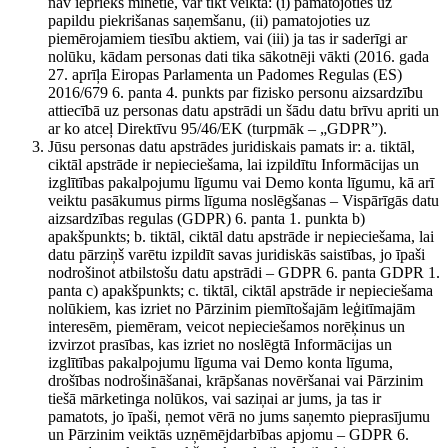
nav iepriekš minētie, var tikt veikta: (i) pamatojoties uz
papildu piekrišanas saņemšanu, (ii) pamatojoties uz
piemērojamiem tiesību aktiem, vai (iii) ja tas ir saderīgi ar
nolūku, kādam personas dati tika sākotnēji vākti (2016. gada
27. aprīļa Eiropas Parlamenta un Padomes Regulas (ES)
2016/679 6. panta 4. punkts par fizisko personu aizsardzību
attiecībā uz personas datu apstrādi un šādu datu brīvu apriti un
ar ko atceļ Direktīvu 95/46/EK (turpmāk – „GDPR”).
Jūsu personas datu apstrādes juridiskais pamats ir: a. tiktāl,
ciktāl apstrāde ir nepieciešama, lai izpildītu Informācijas un
izglītības pakalpojumu līgumu vai Demo konta līgumu, kā arī
veiktu pasākumus pirms līguma noslēgšanas – Vispārīgās datu
aizsardzības regulas (GDPR) 6. panta 1. punkta b)
apakšpunkts; b. tiktāl, ciktāl datu apstrāde ir nepieciešama, lai
datu pārziņš varētu izpildīt savas juridiskās saistības, jo īpaši
nodrošinot atbilstošu datu apstrādi – GDPR 6. panta GDPR 1.
panta c) apakšpunkts; c. tiktāl, ciktāl apstrāde ir nepieciešama
nolūkiem, kas izriet no Pārzinim piemītošajām leģitīmajām
interesēm, piemēram, veicot nepieciešamos norēķinus un
izvirzot prasības, kas izriet no noslēgtā Informācijas un
izglītības pakalpojumu līguma vai Demo konta līguma,
drošības nodrošināšanai, krāpšanas novēršanai vai Pārzinim
tiešā mārketinga nolūkos, vai saziņai ar jums, ja tas ir
pamatots, jo īpaši, ņemot vērā no jums saņemto pieprasījumu
un Pārzinim veiktās uzņēmējdarbības apjomu – GDPR 6.