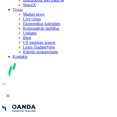
Instrumentu specifikācija
SpaceX
Tirgus
Market news
Live cenas
Ekonomikas kalendārs
Korporatīvās darbības
Updates
Blog
US earnings season
Learn TradingView
Klientu noskaņojums
Kontakts