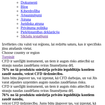
Dokumenti
Blog
Kiberdrošība
Atjauninājumi
Atruna
Juridiska atruna
Privātuma politika
Piekļūstamības deklarācija
Sīkfailu iestatījumi
Izvēlieties citu valsti vai reģionu, lai redzētu saturu, kas ir specifisks
jūsu atrašanās vietai.
Choose country or region
Turpināt
CFD ir sarežģīti instrumenti, un tiem ir augsts risks attiecībā uz
strauju naudas zaudēšanu sviras finansējuma dēļ.
76% no šā produktu sniedzēja privāto ieguldītāju kontiem
zaudē naudu, veicot CFD tirdzniecību.
Jums būtu jāapsver tas, vai izprotat, kā CFD darbojas, un vai Jūs
varat atļauties uzņemties augsto naudas zaudēšanas risku.
CFD ir sarežģīti instrumenti, un tiem ir augsts risks attiecībā uz
strauju naudas zaudēšanu sviras finansējuma dēļ.
76% no šā produktu sniedzēja privāto ieguldītāju kontiem
zaudē naudu,
veicot CFD tirdzniecību. Jums būtu jāapsver tas, vai izprotat, kā