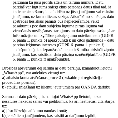
pārziņam kā jūsu profila attēls un tālruņa numurs. Datu
pārziņš var lūgt jums sniegt citus personas datus tikai tad, ja
tas ir nepieciešams, lai atbildētu uz jūsu jautājumu vai risinātu
jautājumu, uz kuru attiecas saziņa. Atkarībā no situācijas datu
apstrādes tiesiskais pamats būs nepieciešamība veikt
pasākumus pēc datu subjekta lūguma pirms līguma vai
vienošanās noslēgšanas starp jums un datu pārziņu saskaņā ar
Informācijas un izglītības pakalpojumu noteikumiem (GDPR
6. panta 1. punkta b) apakšpunkts); un citos gadījumos – datu
pārziņa leģitīmās intereses (GDPR 6. panta 1. punkta f)
apakšpunkts), kas izpaužas kā nepieciešamība atrisināt ziņoto
jautājumu, kas saistīts ar datu pārziņa uzņēmējdarbību (GDPR
6. panta 1. punkta f) apakšpunkts).
Drošības apsvērumu dēļ saruna ar datu pārziņu, izmantojot lietotni
„WhatsApp“, var attiekties vienīgi uz:
a) atbalstu konta atvēršanas procesā (izskaidrojot reģistrācijas
procedūras posmus);
b) atbilžu sniegšanu uz klientu jautājumiem par OANDA darbību.
Saruna ar datu pārziņu, izmantojot WhatsApp lietotni, nekad
nesaturēs nekādas saites vai pielikumus, kā arī neattiecas, cita starpā,
uz:
a) jūsu līdzekļu atlikumu naudas kontā;
b) jebkādiem jautājumiem, kas saistīti ar darījumu izpildi;