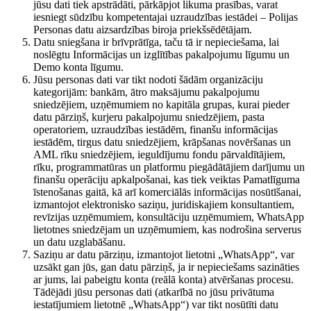
jūsu dati tiek apstrādāti, pārkāpjot likuma prasības, varat
iesniegt sūdzību kompetentajai uzraudzības iestādei – Polijas
Personas datu aizsardzības biroja priekšsēdētājam.
Datu sniegšana ir brīvprātīga, taču tā ir nepieciešama, lai
noslēgtu Informācijas un izglītības pakalpojumu līgumu un
Demo konta līgumu.
Jūsu personas dati var tikt nodoti šādām organizāciju
kategorijām: bankām, ātro maksājumu pakalpojumu
sniedzējiem, uzņēmumiem no kapitāla grupas, kurai pieder
datu pārziņš, kurjeru pakalpojumu sniedzējiem, pasta
operatoriem, uzraudzības iestādēm, finanšu informācijas
iestādēm, tirgus datu sniedzējiem, krāpšanas novēršanas un
AML rīku sniedzējiem, ieguldījumu fondu pārvaldītājiem,
rīku, programmatūras un platformu piegādātājiem darījumu un
finanšu operāciju apkalpošanai, kas tiek veiktas Pamatlīguma
īstenošanas gaitā, kā arī komerciālās informācijas nosūtīšanai,
izmantojot elektronisko saziņu, juridiskajiem konsultantiem,
revīzijas uzņēmumiem, konsultāciju uzņēmumiem, WhatsApp
lietotnes sniedzējam un uzņēmumiem, kas nodrošina serverus
un datu uzglabāšanu.
Saziņu ar datu pārziņu, izmantojot lietotni „WhatsApp“, var
uzsākt gan jūs, gan datu pārziņš, ja ir nepieciešams sazināties
ar jums, lai pabeigtu konta (reālā konta) atvēršanas procesu.
Tādējādi jūsu personas dati (atkarībā no jūsu privātuma
iestatījumiem lietotnē „WhatsApp“) var tikt nosūtīti datu