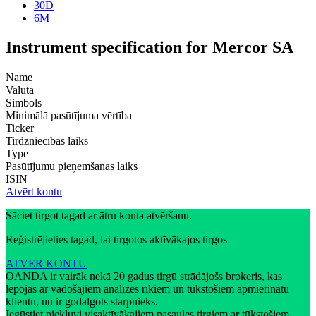
30D
6M
Instrument specification for Mercor SA
Name
Valūta
Simbols
Minimālā pasūtījuma vērtība
Ticker
Tirdzniecības laiks
Type
Pasūtījumu pieņemšanas laiks
ISIN
Atvērt kontu
Sāciet tirgot tagad ar ātru konta atvēršanu.
Reģistrējieties tagad, lai tirgotos aktīvākajos tirgos
ATVER KONTU
OANDA ir vairāk nekā 20 gadus tirgū strādājošs brokeris, kas
lepojas ar vadošajiem analīzes rīkiem un tūkstošiem apmierinātu
klientu, un ir godalgots starpnieks.
Iegūstiet piekļuvi visaktīvākajiem pasaules tirgiem ar tūkstošiem