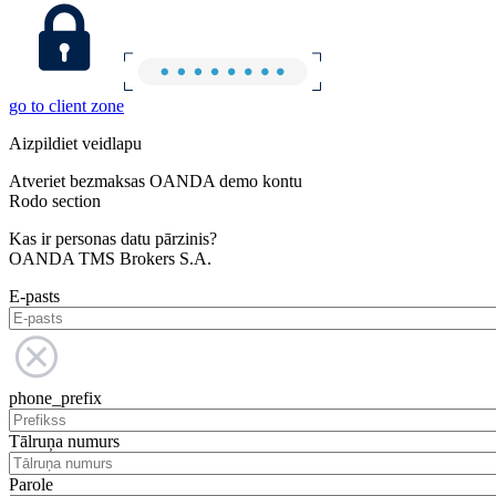
go to client zone
Aizpildiet veidlapu
Atveriet bezmaksas OANDA demo kontu
Rodo section
Kas ir personas datu pārzinis?
OANDA TMS Brokers S.A.
E-pasts
phone_prefix
Tālruņa numurs
Parole