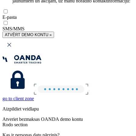
jaunumiem un akcijām, uz manu norādīto kontaktinformāciju:
E-pasta
SMS/MMS
ATVĒRT DEMO KONTU »
go to client zone
Aizpildiet veidlapu
Atveriet bezmaksas OANDA demo kontu
Rodo section
Kas ir personas datu pārzinis?