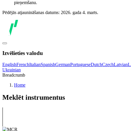
pieņemšanu.
Pēdējās atjaunināšanas datums: 2026. gada 4. marts.
Izvēlieties valodu
English
French
Italian
Spanish
German
Portuguese
Dutch
Czech
Latvian
L
Ukrainian
Breadcrumb
Home
Meklēt instrumentus