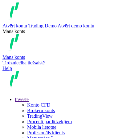
Atvērt kontu
Trading
Demo
Atvērt demo kontu
Mans konts
Mans konts
Tirdzniecība tiešsaistē
Help
Investē
Konto CFD
Brokeru konts
TradingView
Procenti par līdzekļiem
Mobilā lietotne
Profesionāls klients