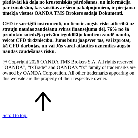
piedāvāti kā daļa no krusteniskās pārdošanas, un informācija
par izmaksām, kas saistītas ar šiem pakalpojumiem, ir pieejama
tīmekļa vietnes OANDA TMS Brokers sadaļā Dokumenti.
CFD ir sarežģīti instrumenti, un tiem ir augsts risks attiecībā uz
strauju naudas zaudēšanu sviras finansējuma dēļ. 76% no šā
produktu sniedzēja privāto ieguldītāju kontiem zaudē naudu,
veicot CFD tirdzniecību. Jums būtu jāapsver tas, vai izprotat,
kā CFD darbojas, un vai Jūs varat atļauties uzņemties augsto
naudas zaudēšanas risku.
@ Copyright 2026 OANDA TMS Brokers S.A. All rights reserved.
“OANDA”, “fxTrade” and OANDA’s “fx” family of trademarks are
owned by OANDA Corporation. All other trademarks appearing on
this website are the property of their respective owner.
Scroll to top