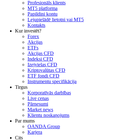
Profesionāls klients
MT5 platforma
Papildini kontu
Lejupielādē lietotni vai MT5
Kontakts
Kur investēt?
Forex
Akcijas
ETFs
Akcijas CFD
Indeksi CFD
Izejvielas CFD
Kriptovalūtas CFD
ETF fondi CFD
Instrumentu specifikācija
Tirgus
Korporatīvās darbības
Live cenas
Pārnesumi
Market news
Klientu noskaņojums
Par mums
OANDA Group
Karjera
Cits