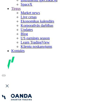
Instrumentu specifikācija
SpaceX
Tirgus
Market news
Live cenas
Ekonomikas kalendārs
Korporatīvās darbības
Updates
Blog
US earnings season
Learn TradingView
Klientu noskaņojums
Kontakts