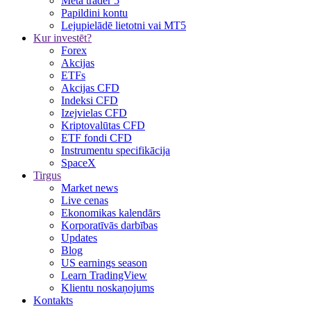
Meta trader 5
Papildini kontu
Lejupielādē lietotni vai MT5
Kur investēt?
Forex
Akcijas
ETFs
Akcijas CFD
Indeksi CFD
Izejvielas CFD
Kriptovalūtas CFD
ETF fondi CFD
Instrumentu specifikācija
SpaceX
Tirgus
Market news
Live cenas
Ekonomikas kalendārs
Korporatīvās darbības
Updates
Blog
US earnings season
Learn TradingView
Klientu noskaņojums
Kontakts