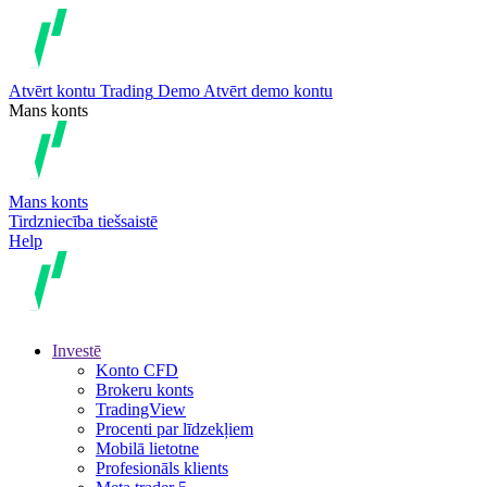
Atvērt kontu
Trading
Demo
Atvērt demo kontu
Mans konts
Mans konts
Tirdzniecība tiešsaistē
Help
Investē
Konto CFD
Brokeru konts
TradingView
Procenti par līdzekļiem
Mobilā lietotne
Profesionāls klients