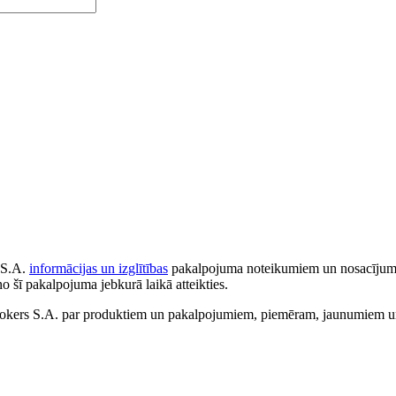
 S.A.
informācijas un izglītības
pakalpojuma noteikumiem un nosacījumiem
no šī pakalpojuma jebkurā laikā atteikties.
ers S.A. par produktiem un pakalpojumiem, piemēram, jaunumiem un 