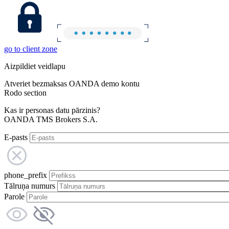
go to client zone
Aizpildiet veidlapu
Atveriet bezmaksas OANDA demo kontu
Rodo section
Kas ir personas datu pārzinis?
OANDA TMS Brokers S.A.
E-pasts
phone_prefix
Tālruņa numurs
Parole