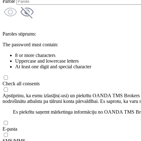
Parole
Paroles stiprums:
The password must contain:
8 or more characters
Uppercase and lowercase letters
At least one digit and special character
Check all consents
Apstiprinu, ka esmu izlasījis(-usi) un piekrītu OANDA TMS Brokers
nodrošinātu atbalstu pa tālruni konta pārvaldībai. Es saprotu, ka varu 
Es piekrītu saņemt mārketinga informāciju no OANDA TMS Brok
E-pasta
SMS/MMS