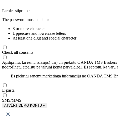
Paroles stiprums:
The password must contain:
8 or more characters
Uppercase and lowercase letters
At least one digit and special character
Check all consents
Apstiprinu, ka esmu izlasījis(-usi) un piekrītu OANDA TMS Brokers
nodrošinātu atbalstu pa tālruni konta pārvaldībai. Es saprotu, ka varu 
Es piekrītu saņemt mārketinga informāciju no OANDA TMS Brok
E-pasta
SMS/MMS
ATVĒRT DEMO KONTU »