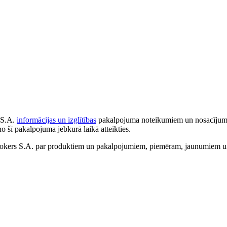
 S.A.
informācijas un izglītības
pakalpojuma noteikumiem un nosacījumiem
no šī pakalpojuma jebkurā laikā atteikties.
ers S.A. par produktiem un pakalpojumiem, piemēram, jaunumiem un 