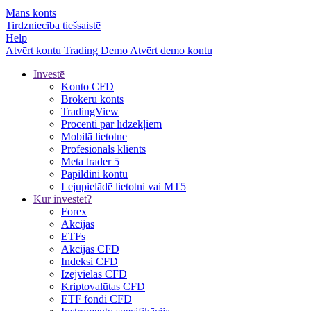
Mans konts
Tirdzniecība tiešsaistē
Help
Atvērt kontu
Trading
Demo
Atvērt demo kontu
Investē
Konto CFD
Brokeru konts
TradingView
Procenti par līdzekļiem
Mobilā lietotne
Profesionāls klients
Meta trader 5
Papildini kontu
Lejupielādē lietotni vai MT5
Kur investēt?
Forex
Akcijas
ETFs
Akcijas CFD
Indeksi CFD
Izejvielas CFD
Kriptovalūtas CFD
ETF fondi CFD