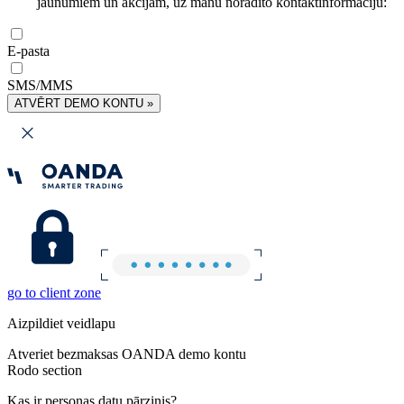
jaunumiem un akcijām, uz manu norādīto kontaktinformāciju:
E-pasta
SMS/MMS
ATVĒRT DEMO KONTU »
go to client zone
Aizpildiet veidlapu
Atveriet bezmaksas OANDA demo kontu
Rodo section
Kas ir personas datu pārzinis?