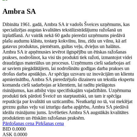
Ambra SA
Dibināta 1961. gadā, Ambra SA ir vadošs Šveices uzņēmums, kas
specializējas augstas kvalitātes tekstilizstrādājumu ražošanā un
izplatīšanā. Ar vairāk nekā 60 gadu pieredzi uzņēmums piedāvā
plašu audumu klāstu, tostarp kokvilnu, linu, zīdu un vilnu, kā arī
gatavus produktus, piemēram, gultas veļu, dvieļus un halātus.
Ambra SA ir apņēmusies ievērot ilgtspējību un ētiskas ražošanas
prakses, nodrošinot, ka visi tās produkti tiek ražoti, izmantojot videi
draudzīgus materiālus un procesus. Uzņēmums cieši sadarbojas arī
ar saviem piegādātājiem, lai nodrošinātu godīgas darba prakses un
drošus darba apstākļus. Ar spēcīgu uzsvaru uz inovācijām un klientu
apmierinātību, Ambra SA pieredzējušo dizaineru un tekstila ekspertu
komanda cieši sadarbojas ar klientiem, lai radītu pielāgotus
risinājumus, kas atbilst viņu specifiskajām vajadzībām. Uzņēmuma
produkti tiek pārdoti Šveicē un starptautiski, un tam ir spēcīga
reputācija par kvalitāti un uzticamību. Neatkarīgi no tā, vai meklējat
greznu gultas veļu vai izturīgu darba apģērbu, Ambra SA piedāvā
ideālu risinājumu jums. Izvēlieties Ambra SA augstākās kvalitātes
produktiem un ētiskām ražošanas praksēm.
Pārdošanas cena
Pirkšanas cena
BID
0.0000
ASK
0.0000