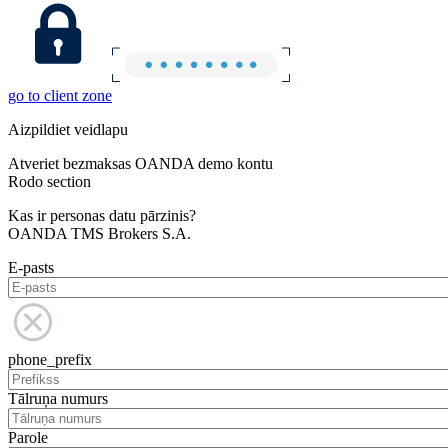
go to client zone
Aizpildiet veidlapu
Atveriet bezmaksas OANDA demo kontu
Rodo section
Kas ir personas datu pārzinis?
OANDA TMS Brokers S.A.
E-pasts
phone_prefix
Tālruņa numurs
Parole