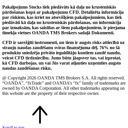
Pakalpojums Stocks tiek piedāvāts kā daļa no krusteniskās
pārdošanas kopā ar pakalpojumu CFD. Detalizēta informācija
par riskiem, kas izriet no atsevišķiem pakalpojumiem, kas tiek
piedāvāti kā daļa no krusteniskās pārdošanas, un informācija
par izmaksām, kas saistītas ar šiem pakalpojumiem, ir pieejama
tīmekļa vietnes OANDA TMS Brokers sadaļā Dokumenti.
CFD ir sarežģīti instrumenti, un tiem ir augsts risks attiecībā uz
strauju naudas zaudēšanu sviras finansējuma dēļ. 76% no šā
produktu sniedzēja privāto ieguldītāju kontiem zaudē naudu,
veicot CFD tirdzniecību. Jums būtu jāapsver tas, vai izprotat,
kā CFD darbojas, un vai Jūs varat atļauties uzņemties augsto
naudas zaudēšanas risku.
@ Copyright 2026 OANDA TMS Brokers S.A. All rights reserved.
“OANDA”, “fxTrade” and OANDA’s “fx” family of trademarks are
owned by OANDA Corporation. All other trademarks appearing on
this website are the property of their respective owner.
Scroll to top