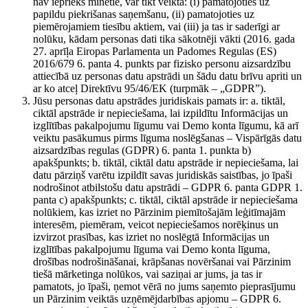
nav iepriekš minētie, var tikt veikta: (i) pamatojoties uz
papildu piekrišanas saņemšanu, (ii) pamatojoties uz
piemērojamiem tiesību aktiem, vai (iii) ja tas ir saderīgi ar
nolūku, kādam personas dati tika sākotnēji vākti (2016. gada
27. aprīļa Eiropas Parlamenta un Padomes Regulas (ES)
2016/679 6. panta 4. punkts par fizisko personu aizsardzību
attiecībā uz personas datu apstrādi un šādu datu brīvu apriti un
ar ko atceļ Direktīvu 95/46/EK (turpmāk – „GDPR”).
Jūsu personas datu apstrādes juridiskais pamats ir: a. tiktāl,
ciktāl apstrāde ir nepieciešama, lai izpildītu Informācijas un
izglītības pakalpojumu līgumu vai Demo konta līgumu, kā arī
veiktu pasākumus pirms līguma noslēgšanas – Vispārīgās datu
aizsardzības regulas (GDPR) 6. panta 1. punkta b)
apakšpunkts; b. tiktāl, ciktāl datu apstrāde ir nepieciešama, lai
datu pārziņš varētu izpildīt savas juridiskās saistības, jo īpaši
nodrošinot atbilstošu datu apstrādi – GDPR 6. panta GDPR 1.
panta c) apakšpunkts; c. tiktāl, ciktāl apstrāde ir nepieciešama
nolūkiem, kas izriet no Pārzinim piemītošajām leģitīmajām
interesēm, piemēram, veicot nepieciešamos norēķinus un
izvirzot prasības, kas izriet no noslēgtā Informācijas un
izglītības pakalpojumu līguma vai Demo konta līguma,
drošības nodrošināšanai, krāpšanas novēršanai vai Pārzinim
tiešā mārketinga nolūkos, vai saziņai ar jums, ja tas ir
pamatots, jo īpaši, ņemot vērā no jums saņemto pieprasījumu
un Pārzinim veiktās uzņēmējdarbības apjomu – GDPR 6.