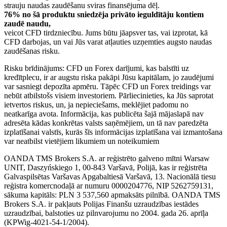
strauju naudas zaudēšanu sviras finansējuma dēļ.
76% no šā produktu sniedzēja privāto ieguldītāju kontiem
zaudē naudu,
veicot CFD tirdzniecību. Jums būtu jāapsver tas, vai izprotat, kā
CFD darbojas, un vai Jūs varat atļauties uzņemties augsto naudas
zaudēšanas risku.
Risku brīdinājums: CFD un Forex darījumi, kas balstīti uz
kredītplecu, ir ar augstu riska pakāpi Jūsu kapitālam, jo zaudējumi
var sasniegt depozīta apmēru. Tāpēc CFD un Forex treidings var
nebūt atbilstošs visiem investoriem. Pārliecinieties, ka Jūs saprotat
ietvertos riskus, un, ja nepieciešams, meklējiet padomu no
neatkarīga avota. Informācija, kas publicēta šajā mājaslapā nav
adresēta kādas konkrētas valsts saņēmējiem, un tā nav paredzēta
izplatīšanai valstīs, kurās šīs informācijas izplatīšana vai izmantošana
var neatbilst vietējiem likumiem un noteikumiem
OANDA TMS Brokers S.A. ar reģistrēto galveno mītni Warsaw
UNIT, Daszyńskiego 1, 00-843 Varšavā, Polijā, kas ir reģistrēta
Galvaspilsētas Varšavas Apgabaltiesā Varšavā, 13. Nacionālā tiesu
reģistra komercnodaļā ar numuru 0000204776, NIP 5262759131,
sākuma kapitāls: PLN 3 537,560 apmaksāts pilnībā. OANDA TMS
Brokers S.A. ir pakļauts Polijas Finanšu uzraudzības iestādes
uzraudzībai, balstoties uz pilnvarojumu no 2004. gada 26. aprīļa
(KPWig-4021-54-1/2004).