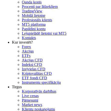
Oanda konts
Procenti par līdzekļiem
TradingView
Mobilā lietotne
Profesionāls klients
MT5 platforma
Papildini kontu
Lejupielādē lietotni vai MT5
Kontakts
Kur investēt?
Forex
Akcijas
ETFs
Akcijas CFD
Indeksi CFD
Izejvielas CFD
Kriptovalūtas CFD
ETF fondi CFD
Instrumentu specifikācija
Tirgus
Korporatīvās darbības
Live cenas
Pārnesumi
Market news
Klientu noskaņojums