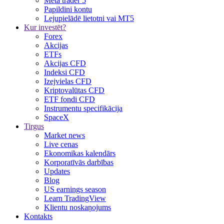
Meta trader 5
Papildini kontu
Lejupielādē lietotni vai MT5
Kur investēt?
Forex
Akcijas
ETFs
Akcijas CFD
Indeksi CFD
Izejvielas CFD
Kriptovalūtas CFD
ETF fondi CFD
Instrumentu specifikācija
SpaceX
Tirgus
Market news
Live cenas
Ekonomikas kalendārs
Korporatīvās darbības
Updates
Blog
US earnings season
Learn TradingView
Klientu noskaņojums
Kontakts