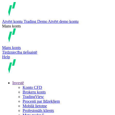
Atvērt kontu
Trading
Demo
Atvērt demo kontu
Mans konts
Mans konts
Tirdzniecība tiešsaistē
Help
Investē
Konto CFD
Brokeru konts
TradingView
Procenti par līdzekļiem
Mobilā lietotne
Profesionāls klients