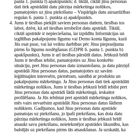
panta 1. punkta f) apakšpunkts; d. tiktāl, ciktāl jūsu personas
dati tiek apstrādāti datu pārziņa mārketinga nolūkos,
pamatojoties uz jūsu piekrišanu – Vispārīgās datu aizsardzības
regulas 6. panta 1. punkta a) apakšpunkts.
Jums ir tiesības piekļūt saviem personas datiem, tiesības tos
labot, dzēst, kā arī tiesības ierobežot datu apstrādi. Tiktāl,
ciktāl apstrāde ir nepieciešama, lai izpildītu Informācijas un
izglītības pakalpojumu līgumu vai Demo konta līgumu, kurā
Jūs esat puse, vai lai veiktu darbības pēc Jūsu pieprasījuma
pirms šo līgumu noslēgšanas (GDPR 6. panta 1. punkta b)
apakšpunkts), Jums ir arī tiesības pārsūtīt datus. Jebkurā brīdī
Jums ir tiesības iebilst, pamatojoties uz Jūsu konkrēto
situāciju, pret Jūsu personas datu izmantošanu, ja datu pārziņš
apstrādā Jūsu personas datus, pamatojoties uz savām
leģitīmajām interesēm, piemēram, saistībā ar produktu un
pakalpojumu mārketingu. Ja Jūsu personas dati tiek apstrādāti
mārketinga nolūkos, Jums ir tiesības jebkurā brīdī iebilst pret
Jūsu personas datu apstrādi šādā mārketingā, ieskaitot
profilēšanu. Ja Jūs iebilstat pret apstrādi mārketinga nolūkos,
mēs vairs nevarēsim apstrādāt Jūsu personas datus šādiem
nolūkiem. Gadījumos, kad Jūsu personas datu apstrāde
pamatojas uz piekrišanu, jo īpaši piekrišanu, kas dota datu
pārziņa mārketinga nolūkos, Jums ir tiesības jebkurā brīdī
atsaukt savu piekrišanu, neietekmējot apstrādes likumību, kas
balstījās uz piekrišanu pirms tās atsaukšanas. Ja uzskatāt, ka