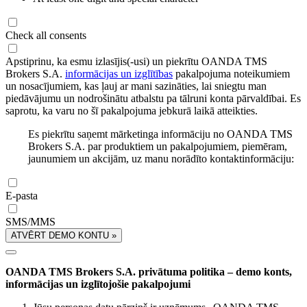
Check all consents
Apstiprinu, ka esmu izlasījis(-usi) un piekrītu OANDA TMS
Brokers S.A.
informācijas un izglītības
pakalpojuma noteikumiem
un nosacījumiem, kas ļauj ar mani sazināties, lai sniegtu man
piedāvājumu un nodrošinātu atbalstu pa tālruni konta pārvaldībai. Es
saprotu, ka varu no šī pakalpojuma jebkurā laikā atteikties.
Es piekrītu saņemt mārketinga informāciju no OANDA TMS
Brokers S.A. par produktiem un pakalpojumiem, piemēram,
jaunumiem un akcijām, uz manu norādīto kontaktinformāciju:
E-pasta
SMS/MMS
ATVĒRT DEMO KONTU »
OANDA TMS Brokers S.A. privātuma politika – demo konts,
informācijas un izglītojošie pakalpojumi