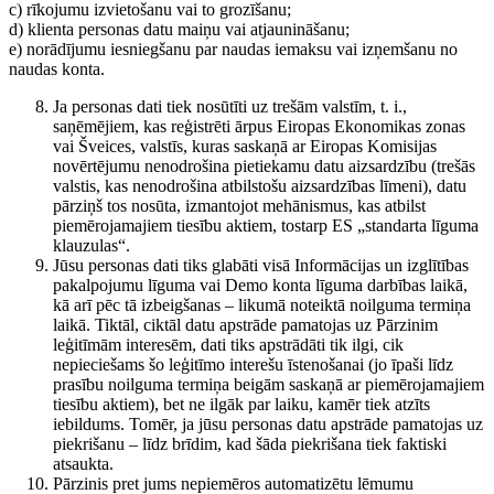
c) rīkojumu izvietošanu vai to grozīšanu;
d) klienta personas datu maiņu vai atjaunināšanu;
e) norādījumu iesniegšanu par naudas iemaksu vai izņemšanu no
naudas konta.
Ja personas dati tiek nosūtīti uz trešām valstīm, t. i.,
saņēmējiem, kas reģistrēti ārpus Eiropas Ekonomikas zonas
vai Šveices, valstīs, kuras saskaņā ar Eiropas Komisijas
novērtējumu nenodrošina pietiekamu datu aizsardzību (trešās
valstis, kas nenodrošina atbilstošu aizsardzības līmeni), datu
pārziņš tos nosūta, izmantojot mehānismus, kas atbilst
piemērojamajiem tiesību aktiem, tostarp ES „standarta līguma
klauzulas“.
Jūsu personas dati tiks glabāti visā Informācijas un izglītības
pakalpojumu līguma vai Demo konta līguma darbības laikā,
kā arī pēc tā izbeigšanas – likumā noteiktā noilguma termiņa
laikā. Tiktāl, ciktāl datu apstrāde pamatojas uz Pārzinim
leģitīmām interesēm, dati tiks apstrādāti tik ilgi, cik
nepieciešams šo leģitīmo interešu īstenošanai (jo īpaši līdz
prasību noilguma termiņa beigām saskaņā ar piemērojamajiem
tiesību aktiem), bet ne ilgāk par laiku, kamēr tiek atzīts
iebildums. Tomēr, ja jūsu personas datu apstrāde pamatojas uz
piekrišanu – līdz brīdim, kad šāda piekrišana tiek faktiski
atsaukta.
Pārzinis pret jums nepiemēros automatizētu lēmumu