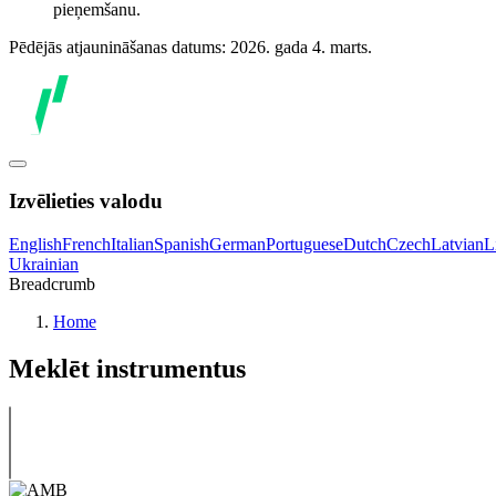
pieņemšanu.
Pēdējās atjaunināšanas datums: 2026. gada 4. marts.
Izvēlieties valodu
English
French
Italian
Spanish
German
Portuguese
Dutch
Czech
Latvian
L
Ukrainian
Breadcrumb
Home
Meklēt instrumentus