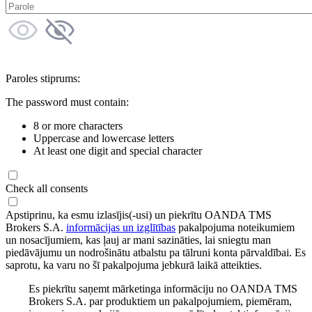
Paroles stiprums:
The password must contain:
8 or more characters
Uppercase and lowercase letters
At least one digit and special character
Check all consents
Apstiprinu, ka esmu izlasījis(-usi) un piekrītu OANDA TMS
Brokers S.A.
informācijas un izglītības
pakalpojuma noteikumiem
un nosacījumiem, kas ļauj ar mani sazināties, lai sniegtu man
piedāvājumu un nodrošinātu atbalstu pa tālruni konta pārvaldībai. Es
saprotu, ka varu no šī pakalpojuma jebkurā laikā atteikties.
Es piekrītu saņemt mārketinga informāciju no OANDA TMS
Brokers S.A. par produktiem un pakalpojumiem, piemēram,