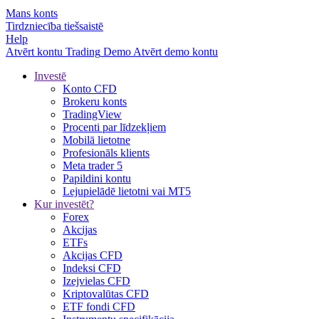
Mans konts
Tirdzniecība tiešsaistē
Help
Atvērt kontu
Trading
Demo
Atvērt demo kontu
Investē
Konto CFD
Brokeru konts
TradingView
Procenti par līdzekļiem
Mobilā lietotne
Profesionāls klients
Meta trader 5
Papildini kontu
Lejupielādē lietotni vai MT5
Kur investēt?
Forex
Akcijas
ETFs
Akcijas CFD
Indeksi CFD
Izejvielas CFD
Kriptovalūtas CFD
ETF fondi CFD