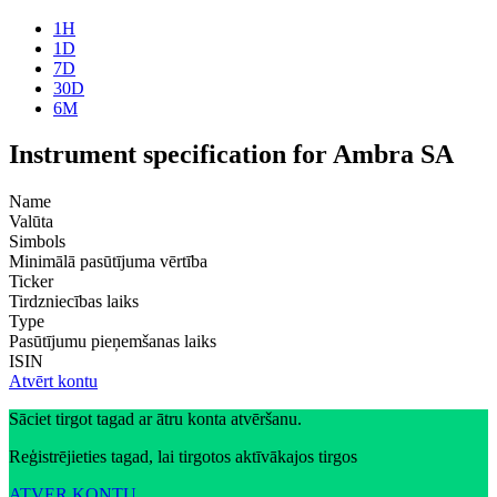
1H
1D
7D
30D
6M
Instrument specification for Ambra SA
Name
Valūta
Simbols
Minimālā pasūtījuma vērtība
Ticker
Tirdzniecības laiks
Type
Pasūtījumu pieņemšanas laiks
ISIN
Atvērt kontu
Sāciet tirgot tagad ar ātru konta atvēršanu.
Reģistrējieties tagad, lai tirgotos aktīvākajos tirgos
ATVER KONTU