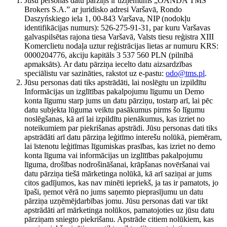
Jūsu personas datu pārziņš ir uzņēmums „OANDA TMS
Brokers S.A.” ar juridisko adresi Varšavā, Rondo
Daszyńskiego iela 1, 00-843 Varšava, NIP (nodokļu
identifikācijas numurs): 526-275-91-31, par kuru Varšavas
galvaspilsētas rajona tiesa Varšavā, Valsts tiesu reģistra XIII
Komerclietu nodaļa uztur reģistrācijas lietas ar numuru KRS:
0000204776, akciju kapitāls 3 537 560 PLN (pilnībā
apmaksāts). Ar datu pārziņa iecelto datu aizsardzības
speciālistu var sazināties, rakstot uz e-pastu:
odo@tms.pl
.
Jūsu personas dati tiks apstrādāti, lai noslēgtu un izpildītu
Informācijas un izglītības pakalpojumu līgumu un Demo
konta līgumu starp jums un datu pārziņu, tostarp arī, lai pēc
datu subjekta lūguma veiktu pasākumus pirms šo līgumu
noslēgšanas, kā arī lai izpildītu pienākumus, kas izriet no
noteikumiem par piekrišanas apstrādi. Jūsu personas dati tiks
apstrādāti arī datu pārziņa leģitīmo interešu nolūkā, piemēram,
lai īstenotu leģitīmas līgumiskas prasības, kas izriet no demo
konta līguma vai informācijas un izglītības pakalpojumu
līguma, drošības nodrošināšanai, krāpšanas novēršanai vai
datu pārziņa tiešā mārketinga nolūkā, kā arī saziņai ar jums
citos gadījumos, kas nav minēti iepriekš, ja tas ir pamatots, jo
īpaši, ņemot vērā no jums saņemto pieprasījumu un datu
pārziņa uzņēmējdarbības jomu. Jūsu personas dati var tikt
apstrādāti arī mārketinga nolūkos, pamatojoties uz jūsu datu
pārziņam sniegto piekrišanu. Apstrāde citiem nolūkiem, kas