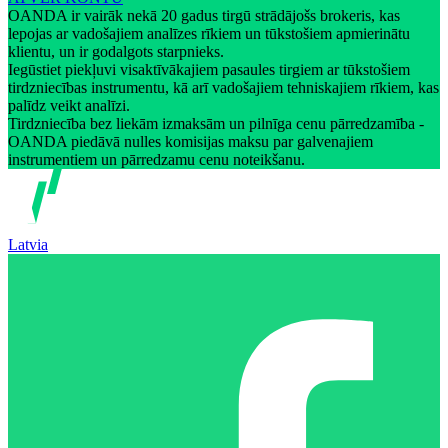
OANDA ir vairāk nekā 20 gadus tirgū strādājošs brokeris, kas
lepojas ar vadošajiem analīzes rīkiem un tūkstošiem apmierinātu
klientu, un ir godalgots starpnieks.
Iegūstiet piekļuvi visaktīvākajiem pasaules tirgiem ar tūkstošiem
tirdzniecības instrumentu, kā arī vadošajiem tehniskajiem rīkiem, kas
palīdz veikt analīzi.
Tirdzniecība bez liekām izmaksām un pilnīga cenu pārredzamība -
OANDA piedāvā nulles komisijas maksu par galvenajiem
instrumentiem un pārredzamu cenu noteikšanu.
Latvia