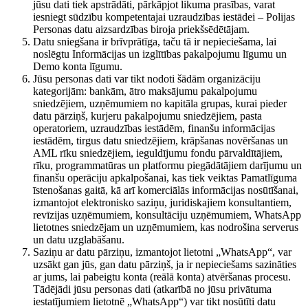
jūsu dati tiek apstrādāti, pārkāpjot likuma prasības, varat
iesniegt sūdzību kompetentajai uzraudzības iestādei – Polijas
Personas datu aizsardzības biroja priekšsēdētājam.
Datu sniegšana ir brīvprātīga, taču tā ir nepieciešama, lai
noslēgtu Informācijas un izglītības pakalpojumu līgumu un
Demo konta līgumu.
Jūsu personas dati var tikt nodoti šādām organizāciju
kategorijām: bankām, ātro maksājumu pakalpojumu
sniedzējiem, uzņēmumiem no kapitāla grupas, kurai pieder
datu pārziņš, kurjeru pakalpojumu sniedzējiem, pasta
operatoriem, uzraudzības iestādēm, finanšu informācijas
iestādēm, tirgus datu sniedzējiem, krāpšanas novēršanas un
AML rīku sniedzējiem, ieguldījumu fondu pārvaldītājiem,
rīku, programmatūras un platformu piegādātājiem darījumu un
finanšu operāciju apkalpošanai, kas tiek veiktas Pamatlīguma
īstenošanas gaitā, kā arī komerciālās informācijas nosūtīšanai,
izmantojot elektronisko saziņu, juridiskajiem konsultantiem,
revīzijas uzņēmumiem, konsultāciju uzņēmumiem, WhatsApp
lietotnes sniedzējam un uzņēmumiem, kas nodrošina serverus
un datu uzglabāšanu.
Saziņu ar datu pārziņu, izmantojot lietotni „WhatsApp“, var
uzsākt gan jūs, gan datu pārziņš, ja ir nepieciešams sazināties
ar jums, lai pabeigtu konta (reālā konta) atvēršanas procesu.
Tādējādi jūsu personas dati (atkarībā no jūsu privātuma
iestatījumiem lietotnē „WhatsApp“) var tikt nosūtīti datu