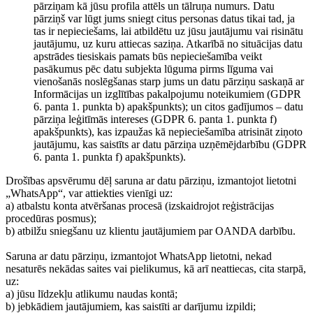
pārziņam kā jūsu profila attēls un tālruņa numurs. Datu
pārziņš var lūgt jums sniegt citus personas datus tikai tad, ja
tas ir nepieciešams, lai atbildētu uz jūsu jautājumu vai risinātu
jautājumu, uz kuru attiecas saziņa. Atkarībā no situācijas datu
apstrādes tiesiskais pamats būs nepieciešamība veikt
pasākumus pēc datu subjekta lūguma pirms līguma vai
vienošanās noslēgšanas starp jums un datu pārziņu saskaņā ar
Informācijas un izglītības pakalpojumu noteikumiem (GDPR
6. panta 1. punkta b) apakšpunkts); un citos gadījumos – datu
pārziņa leģitīmās intereses (GDPR 6. panta 1. punkta f)
apakšpunkts), kas izpaužas kā nepieciešamība atrisināt ziņoto
jautājumu, kas saistīts ar datu pārziņa uzņēmējdarbību (GDPR
6. panta 1. punkta f) apakšpunkts).
Drošības apsvērumu dēļ saruna ar datu pārziņu, izmantojot lietotni
„WhatsApp“, var attiekties vienīgi uz:
a) atbalstu konta atvēršanas procesā (izskaidrojot reģistrācijas
procedūras posmus);
b) atbilžu sniegšanu uz klientu jautājumiem par OANDA darbību.
Saruna ar datu pārziņu, izmantojot WhatsApp lietotni, nekad
nesaturēs nekādas saites vai pielikumus, kā arī neattiecas, cita starpā,
uz:
a) jūsu līdzekļu atlikumu naudas kontā;
b) jebkādiem jautājumiem, kas saistīti ar darījumu izpildi;