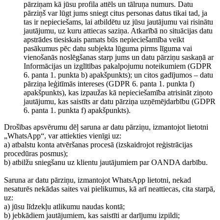
pārziņam kā jūsu profila attēls un tālruņa numurs. Datu
pārziņš var lūgt jums sniegt citus personas datus tikai tad, ja
tas ir nepieciešams, lai atbildētu uz jūsu jautājumu vai risinātu
jautājumu, uz kuru attiecas saziņa. Atkarībā no situācijas datu
apstrādes tiesiskais pamats būs nepieciešamība veikt
pasākumus pēc datu subjekta lūguma pirms līguma vai
vienošanās noslēgšanas starp jums un datu pārziņu saskaņā ar
Informācijas un izglītības pakalpojumu noteikumiem (GDPR
6. panta 1. punkta b) apakšpunkts); un citos gadījumos – datu
pārziņa leģitīmās intereses (GDPR 6. panta 1. punkta f)
apakšpunkts), kas izpaužas kā nepieciešamība atrisināt ziņoto
jautājumu, kas saistīts ar datu pārziņa uzņēmējdarbību (GDPR
6. panta 1. punkta f) apakšpunkts).
Drošības apsvērumu dēļ saruna ar datu pārziņu, izmantojot lietotni
„WhatsApp“, var attiekties vienīgi uz:
a) atbalstu konta atvēršanas procesā (izskaidrojot reģistrācijas
procedūras posmus);
b) atbilžu sniegšanu uz klientu jautājumiem par OANDA darbību.
Saruna ar datu pārziņu, izmantojot WhatsApp lietotni, nekad
nesaturēs nekādas saites vai pielikumus, kā arī neattiecas, cita starpā,
uz:
a) jūsu līdzekļu atlikumu naudas kontā;
b) jebkādiem jautājumiem, kas saistīti ar darījumu izpildi;