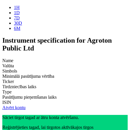
1H
1D
7D
30D
6M
Instrument specification for Agroton
Public Ltd
Name
Valūta
Simbols
Minimālā pasūtījuma vērtība
Ticker
Tirdzniecības laiks
Type
Pasūtījumu pieņemšanas laiks
ISIN
Atvērt kontu
Sāciet tirgot tagad ar ātru konta atvēršanu.
Reģistrējieties tagad, lai tirgotos aktīvākajos tirgos