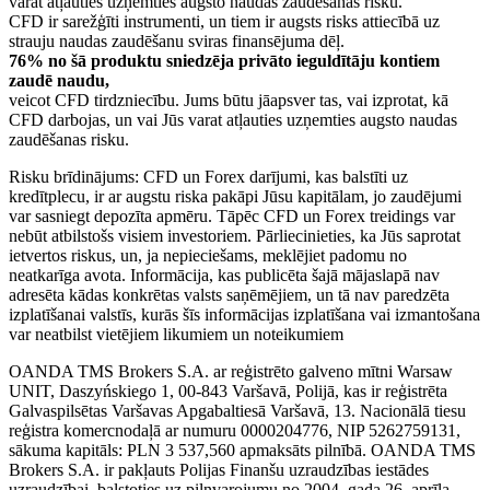
varat atļauties uzņemties augsto naudas zaudēšanas risku.
CFD ir sarežģīti instrumenti, un tiem ir augsts risks attiecībā uz
strauju naudas zaudēšanu sviras finansējuma dēļ.
76% no šā produktu sniedzēja privāto ieguldītāju kontiem
zaudē naudu,
veicot CFD tirdzniecību. Jums būtu jāapsver tas, vai izprotat, kā
CFD darbojas, un vai Jūs varat atļauties uzņemties augsto naudas
zaudēšanas risku.
Risku brīdinājums: CFD un Forex darījumi, kas balstīti uz
kredītplecu, ir ar augstu riska pakāpi Jūsu kapitālam, jo zaudējumi
var sasniegt depozīta apmēru. Tāpēc CFD un Forex treidings var
nebūt atbilstošs visiem investoriem. Pārliecinieties, ka Jūs saprotat
ietvertos riskus, un, ja nepieciešams, meklējiet padomu no
neatkarīga avota. Informācija, kas publicēta šajā mājaslapā nav
adresēta kādas konkrētas valsts saņēmējiem, un tā nav paredzēta
izplatīšanai valstīs, kurās šīs informācijas izplatīšana vai izmantošana
var neatbilst vietējiem likumiem un noteikumiem
OANDA TMS Brokers S.A. ar reģistrēto galveno mītni Warsaw
UNIT, Daszyńskiego 1, 00-843 Varšavā, Polijā, kas ir reģistrēta
Galvaspilsētas Varšavas Apgabaltiesā Varšavā, 13. Nacionālā tiesu
reģistra komercnodaļā ar numuru 0000204776, NIP 5262759131,
sākuma kapitāls: PLN 3 537,560 apmaksāts pilnībā. OANDA TMS
Brokers S.A. ir pakļauts Polijas Finanšu uzraudzības iestādes
uzraudzībai, balstoties uz pilnvarojumu no 2004. gada 26. aprīļa