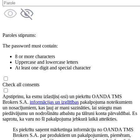
Paroles stiprums:
The password must contain:
8 or more characters
Uppercase and lowercase letters
At least one digit and special character
Check all consents
Apstiprinu, ka esmu izlasījis(-usi) un piekrītu OANDA TMS
Brokers S.A.
informācijas un izglītības
pakalpojuma noteikumiem
un nosacījumiem, kas ļauj ar mani sazināties, lai sniegtu man
piedāvājumu un nodrošinātu atbalstu pa tālruni konta pārvaldībai. Es
saprotu, ka varu no šī pakalpojuma jebkurā laikā atteikties.
Es piekrītu saņemt mārketinga informāciju no OANDA TMS
Brokers S.A. par produktiem un pakalpojumiem, piemēram,