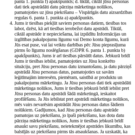
panta 1. punkta f) apakšpunkts; d. tiktāl, ciktāl jūsu personas
dati tiek apstrādāti datu pārziņa mārketinga nolūkos,
pamatojoties uz jūsu piekrišanu – Vispārīgās datu aizsardzības
regulas 6. panta 1. punkta a) apakšpunkts.
Jums ir tiesības piekļūt saviem personas datiem, tiesības tos
labot, dzēst, kā arī tiesības ierobežot datu apstrādi. Tiktāl,
ciktāl apstrāde ir nepieciešama, lai izpildītu Informācijas un
izglītības pakalpojumu līgumu vai Demo konta līgumu, kurā
Jūs esat puse, vai lai veiktu darbības pēc Jūsu pieprasījuma
pirms šo līgumu noslēgšanas (GDPR 6. panta 1. punkta b)
apakšpunkts), Jums ir arī tiesības pārsūtīt datus. Jebkurā brīdī
Jums ir tiesības iebilst, pamatojoties uz Jūsu konkrēto
situāciju, pret Jūsu personas datu izmantošanu, ja datu pārziņš
apstrādā Jūsu personas datus, pamatojoties uz savām
leģitīmajām interesēm, piemēram, saistībā ar produktu un
pakalpojumu mārketingu. Ja Jūsu personas dati tiek apstrādāti
mārketinga nolūkos, Jums ir tiesības jebkurā brīdī iebilst pret
Jūsu personas datu apstrādi šādā mārketingā, ieskaitot
profilēšanu. Ja Jūs iebilstat pret apstrādi mārketinga nolūkos,
mēs vairs nevarēsim apstrādāt Jūsu personas datus šādiem
nolūkiem. Gadījumos, kad Jūsu personas datu apstrāde
pamatojas uz piekrišanu, jo īpaši piekrišanu, kas dota datu
pārziņa mārketinga nolūkos, Jums ir tiesības jebkurā brīdī
atsaukt savu piekrišanu, neietekmējot apstrādes likumību, kas
balstījās uz piekrišanu pirms tās atsaukšanas. Ja uzskatāt, ka