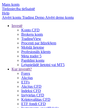
Mans konts
Tirdzniecība tiešsaistē
Help
Atvērt kontu
Trading
Demo
Atvērt demo kontu
Investē
Konto CFD
Brokeru konts
TradingView
Procenti par līdzekļiem
Mobilā lietotne
Profesionāls klients
Meta trader 5
Papildini kontu
Lejupielādē lietotni vai MT5
Kur investēt?
Forex
Akcijas
ETFs
Akcijas CFD
Indeksi CFD
Izejvielas CFD
Kriptovalūtas CFD
ETF fondi CFD