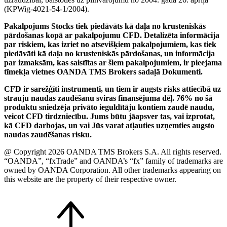
(KPWig-4021-54-1/2004).
Pakalpojums Stocks tiek piedāvāts kā daļa no krusteniskās
pārdošanas kopā ar pakalpojumu CFD. Detalizēta informācija
par riskiem, kas izriet no atsevišķiem pakalpojumiem, kas tiek
piedāvāti kā daļa no krusteniskās pārdošanas, un informācija
par izmaksām, kas saistītas ar šiem pakalpojumiem, ir pieejama
tīmekļa vietnes OANDA TMS Brokers sadaļā Dokumenti.
CFD ir sarežģīti instrumenti, un tiem ir augsts risks attiecībā uz
strauju naudas zaudēšanu sviras finansējuma dēļ. 76% no šā
produktu sniedzēja privāto ieguldītāju kontiem zaudē naudu,
veicot CFD tirdzniecību. Jums būtu jāapsver tas, vai izprotat,
kā CFD darbojas, un vai Jūs varat atļauties uzņemties augsto
naudas zaudēšanas risku.
@ Copyright 2026 OANDA TMS Brokers S.A. All rights reserved.
“OANDA”, “fxTrade” and OANDA’s “fx” family of trademarks are
owned by OANDA Corporation. All other trademarks appearing on
this website are the property of their respective owner.