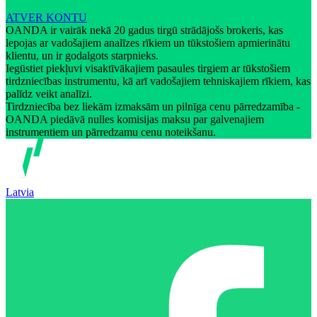
ATVER KONTU
OANDA ir vairāk nekā 20 gadus tirgū strādājošs brokeris, kas
lepojas ar vadošajiem analīzes rīkiem un tūkstošiem apmierinātu
klientu, un ir godalgots starpnieks.
Iegūstiet piekļuvi visaktīvākajiem pasaules tirgiem ar tūkstošiem
tirdzniecības instrumentu, kā arī vadošajiem tehniskajiem rīkiem, kas
palīdz veikt analīzi.
Tirdzniecība bez liekām izmaksām un pilnīga cenu pārredzamība -
OANDA piedāvā nulles komisijas maksu par galvenajiem
instrumentiem un pārredzamu cenu noteikšanu.
Latvia