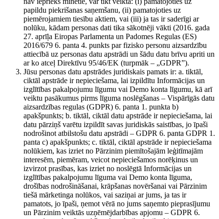
nav iepriekš minētie, var tikt veikta: (i) pamatojoties uz
papildu piekrišanas saņemšanu, (ii) pamatojoties uz
piemērojamiem tiesību aktiem, vai (iii) ja tas ir saderīgi ar
nolūku, kādam personas dati tika sākotnēji vākti (2016. gada
27. aprīļa Eiropas Parlamenta un Padomes Regulas (ES)
2016/679 6. panta 4. punkts par fizisko personu aizsardzību
attiecībā uz personas datu apstrādi un šādu datu brīvu apriti un
ar ko atceļ Direktīvu 95/46/EK (turpmāk – „GDPR”).
Jūsu personas datu apstrādes juridiskais pamats ir: a. tiktāl,
ciktāl apstrāde ir nepieciešama, lai izpildītu Informācijas un
izglītības pakalpojumu līgumu vai Demo konta līgumu, kā arī
veiktu pasākumus pirms līguma noslēgšanas – Vispārīgās datu
aizsardzības regulas (GDPR) 6. panta 1. punkta b)
apakšpunkts; b. tiktāl, ciktāl datu apstrāde ir nepieciešama, lai
datu pārziņš varētu izpildīt savas juridiskās saistības, jo īpaši
nodrošinot atbilstošu datu apstrādi – GDPR 6. panta GDPR 1.
panta c) apakšpunkts; c. tiktāl, ciktāl apstrāde ir nepieciešama
nolūkiem, kas izriet no Pārzinim piemītošajām leģitīmajām
interesēm, piemēram, veicot nepieciešamos norēķinus un
izvirzot prasības, kas izriet no noslēgtā Informācijas un
izglītības pakalpojumu līguma vai Demo konta līguma,
drošības nodrošināšanai, krāpšanas novēršanai vai Pārzinim
tiešā mārketinga nolūkos, vai saziņai ar jums, ja tas ir
pamatots, jo īpaši, ņemot vērā no jums saņemto pieprasījumu
un Pārzinim veiktās uzņēmējdarbības apjomu – GDPR 6.