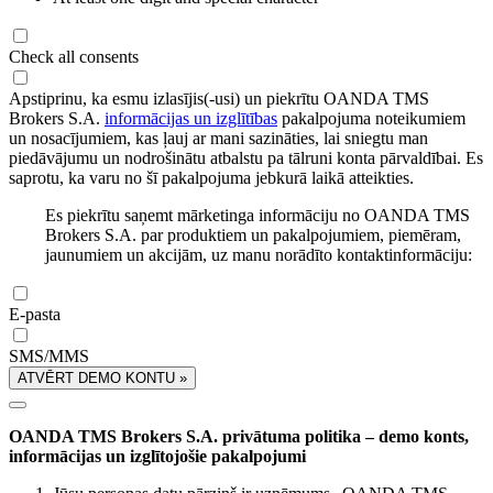
Check all consents
Apstiprinu, ka esmu izlasījis(-usi) un piekrītu OANDA TMS
Brokers S.A.
informācijas un izglītības
pakalpojuma noteikumiem
un nosacījumiem, kas ļauj ar mani sazināties, lai sniegtu man
piedāvājumu un nodrošinātu atbalstu pa tālruni konta pārvaldībai. Es
saprotu, ka varu no šī pakalpojuma jebkurā laikā atteikties.
Es piekrītu saņemt mārketinga informāciju no OANDA TMS
Brokers S.A. par produktiem un pakalpojumiem, piemēram,
jaunumiem un akcijām, uz manu norādīto kontaktinformāciju:
E-pasta
SMS/MMS
ATVĒRT DEMO KONTU »
OANDA TMS Brokers S.A. privātuma politika – demo konts,
informācijas un izglītojošie pakalpojumi