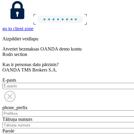
go to client zone
Aizpildiet veidlapu
Atveriet bezmaksas OANDA demo kontu
Rodo section
Kas ir personas datu pārzinis?
OANDA TMS Brokers S.A.
E-pasts
phone_prefix
Tālruņa numurs
Parole