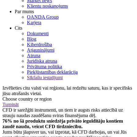
Market news
Klientu noskaņojums
Par mums
OANDA Group
Karjera
Cits
Dokumenti
Blog
Kiberdrošība
Atjauninājumi
Atruna
Juridiska atruna
Privātuma politika
Piekļūstamības deklarācija
Sīkfailu iestatījumi
Izvēlieties citu valsti vai reģionu, lai redzētu saturu, kas ir specifisks
jūsu atrašanās vietai.
Choose country or region
Turpināt
CFD ir sarežģīti instrumenti, un tiem ir augsts risks attiecībā uz
strauju naudas zaudēšanu sviras finansējuma dēļ.
76% no šā produktu sniedzēja privāto ieguldītāju kontiem
zaudē naudu, veicot CFD tirdzniecību.
Jums būtu jāapsver tas, vai izprotat, kā CFD darbojas, un vai Jūs