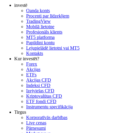
investē
Oanda konts
Procenti par līdzekļiem
TradingView
Mobilā lietotne
Profesionāls klients
MT5 platforma
Papildini kontu
Lejupielādē lietotni vai MT5
Kontakts
Kur investēt?
Forex
Akcijas
ETFs
Akcijas CFD
Indeksi CFD
Izejvielas CFD
Kriptovalūtas CFD
ETF fondi CFD
Instrumentu specifikācija
Tirgus
Korporatīvās darbības
Live cenas
Pārnesumi