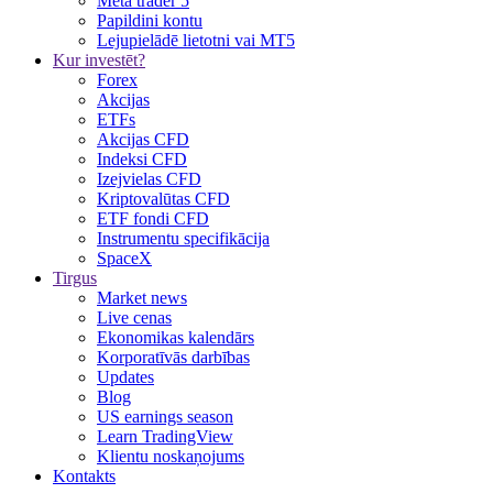
Meta trader 5
Papildini kontu
Lejupielādē lietotni vai MT5
Kur investēt?
Forex
Akcijas
ETFs
Akcijas CFD
Indeksi CFD
Izejvielas CFD
Kriptovalūtas CFD
ETF fondi CFD
Instrumentu specifikācija
SpaceX
Tirgus
Market news
Live cenas
Ekonomikas kalendārs
Korporatīvās darbības
Updates
Blog
US earnings season
Learn TradingView
Klientu noskaņojums
Kontakts