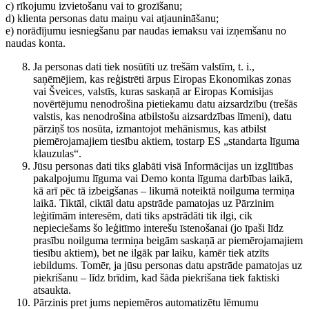
c) rīkojumu izvietošanu vai to grozīšanu;
d) klienta personas datu maiņu vai atjaunināšanu;
e) norādījumu iesniegšanu par naudas iemaksu vai izņemšanu no
naudas konta.
Ja personas dati tiek nosūtīti uz trešām valstīm, t. i.,
saņēmējiem, kas reģistrēti ārpus Eiropas Ekonomikas zonas
vai Šveices, valstīs, kuras saskaņā ar Eiropas Komisijas
novērtējumu nenodrošina pietiekamu datu aizsardzību (trešās
valstis, kas nenodrošina atbilstošu aizsardzības līmeni), datu
pārziņš tos nosūta, izmantojot mehānismus, kas atbilst
piemērojamajiem tiesību aktiem, tostarp ES „standarta līguma
klauzulas“.
Jūsu personas dati tiks glabāti visā Informācijas un izglītības
pakalpojumu līguma vai Demo konta līguma darbības laikā,
kā arī pēc tā izbeigšanas – likumā noteiktā noilguma termiņa
laikā. Tiktāl, ciktāl datu apstrāde pamatojas uz Pārzinim
leģitīmām interesēm, dati tiks apstrādāti tik ilgi, cik
nepieciešams šo leģitīmo interešu īstenošanai (jo īpaši līdz
prasību noilguma termiņa beigām saskaņā ar piemērojamajiem
tiesību aktiem), bet ne ilgāk par laiku, kamēr tiek atzīts
iebildums. Tomēr, ja jūsu personas datu apstrāde pamatojas uz
piekrišanu – līdz brīdim, kad šāda piekrišana tiek faktiski
atsaukta.
Pārzinis pret jums nepiemēros automatizētu lēmumu