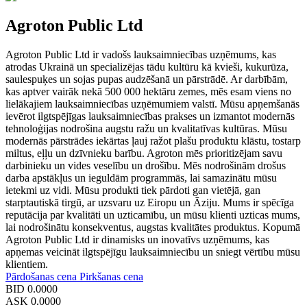
Agroton Public Ltd
Agroton Public Ltd ir vadošs lauksaimniecības uzņēmums, kas
atrodas Ukrainā un specializējas tādu kultūru kā kvieši, kukurūza,
saulespuķes un sojas pupas audzēšanā un pārstrādē. Ar darbībām,
kas aptver vairāk nekā 500 000 hektāru zemes, mēs esam viens no
lielākajiem lauksaimniecības uzņēmumiem valstī. Mūsu apņemšanās
ievērot ilgtspējīgas lauksaimniecības prakses un izmantot modernās
tehnoloģijas nodrošina augstu ražu un kvalitatīvas kultūras. Mūsu
modernās pārstrādes iekārtas ļauj ražot plašu produktu klāstu, tostarp
miltus, eļļu un dzīvnieku barību. Agroton mēs prioritizējam savu
darbinieku un vides veselību un drošību. Mēs nodrošinām drošus
darba apstākļus un ieguldām programmās, lai samazinātu mūsu
ietekmi uz vidi. Mūsu produkti tiek pārdoti gan vietējā, gan
starptautiskā tirgū, ar uzsvaru uz Eiropu un Āziju. Mums ir spēcīga
reputācija par kvalitāti un uzticamību, un mūsu klienti uzticas mums,
lai nodrošinātu konsekventus, augstas kvalitātes produktus. Kopumā
Agroton Public Ltd ir dinamisks un inovatīvs uzņēmums, kas
apņemas veicināt ilgtspējīgu lauksaimniecību un sniegt vērtību mūsu
klientiem.
Pārdošanas cena
Pirkšanas cena
BID
0.0000
ASK
0.0000