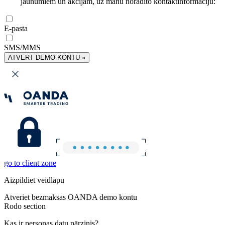
jaunumiem un akcijām, uz manu norādīto kontaktinformāciju:
E-pasta
SMS/MMS
ATVĒRT DEMO KONTU »
go to client zone
Aizpildiet veidlapu
Atveriet bezmaksas OANDA demo kontu
Rodo section
Kas ir personas datu pārzinis?