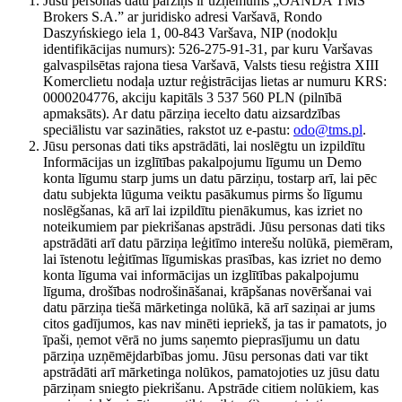
Jūsu personas datu pārziņš ir uzņēmums „OANDA TMS
Brokers S.A.” ar juridisko adresi Varšavā, Rondo
Daszyńskiego iela 1, 00-843 Varšava, NIP (nodokļu
identifikācijas numurs): 526-275-91-31, par kuru Varšavas
galvaspilsētas rajona tiesa Varšavā, Valsts tiesu reģistra XIII
Komerclietu nodaļa uztur reģistrācijas lietas ar numuru KRS:
0000204776, akciju kapitāls 3 537 560 PLN (pilnībā
apmaksāts). Ar datu pārziņa iecelto datu aizsardzības
speciālistu var sazināties, rakstot uz e-pastu:
odo@tms.pl
.
Jūsu personas dati tiks apstrādāti, lai noslēgtu un izpildītu
Informācijas un izglītības pakalpojumu līgumu un Demo
konta līgumu starp jums un datu pārziņu, tostarp arī, lai pēc
datu subjekta lūguma veiktu pasākumus pirms šo līgumu
noslēgšanas, kā arī lai izpildītu pienākumus, kas izriet no
noteikumiem par piekrišanas apstrādi. Jūsu personas dati tiks
apstrādāti arī datu pārziņa leģitīmo interešu nolūkā, piemēram,
lai īstenotu leģitīmas līgumiskas prasības, kas izriet no demo
konta līguma vai informācijas un izglītības pakalpojumu
līguma, drošības nodrošināšanai, krāpšanas novēršanai vai
datu pārziņa tiešā mārketinga nolūkā, kā arī saziņai ar jums
citos gadījumos, kas nav minēti iepriekš, ja tas ir pamatots, jo
īpaši, ņemot vērā no jums saņemto pieprasījumu un datu
pārziņa uzņēmējdarbības jomu. Jūsu personas dati var tikt
apstrādāti arī mārketinga nolūkos, pamatojoties uz jūsu datu
pārziņam sniegto piekrišanu. Apstrāde citiem nolūkiem, kas