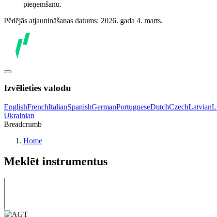
pieņemšanu.
Pēdējās atjaunināšanas datums: 2026. gada 4. marts.
Izvēlieties valodu
English
French
Italian
Spanish
German
Portuguese
Dutch
Czech
Latvian
L
Ukrainian
Breadcrumb
Home
Meklēt instrumentus