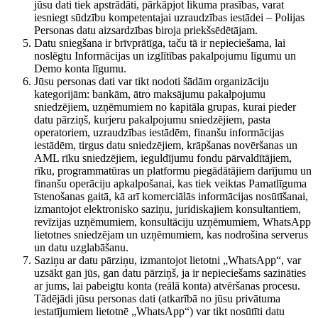
jūsu dati tiek apstrādāti, pārkāpjot likuma prasības, varat
iesniegt sūdzību kompetentajai uzraudzības iestādei – Polijas
Personas datu aizsardzības biroja priekšsēdētājam.
Datu sniegšana ir brīvprātīga, taču tā ir nepieciešama, lai
noslēgtu Informācijas un izglītības pakalpojumu līgumu un
Demo konta līgumu.
Jūsu personas dati var tikt nodoti šādām organizāciju
kategorijām: bankām, ātro maksājumu pakalpojumu
sniedzējiem, uzņēmumiem no kapitāla grupas, kurai pieder
datu pārziņš, kurjeru pakalpojumu sniedzējiem, pasta
operatoriem, uzraudzības iestādēm, finanšu informācijas
iestādēm, tirgus datu sniedzējiem, krāpšanas novēršanas un
AML rīku sniedzējiem, ieguldījumu fondu pārvaldītājiem,
rīku, programmatūras un platformu piegādātājiem darījumu un
finanšu operāciju apkalpošanai, kas tiek veiktas Pamatlīguma
īstenošanas gaitā, kā arī komerciālās informācijas nosūtīšanai,
izmantojot elektronisko saziņu, juridiskajiem konsultantiem,
revīzijas uzņēmumiem, konsultāciju uzņēmumiem, WhatsApp
lietotnes sniedzējam un uzņēmumiem, kas nodrošina serverus
un datu uzglabāšanu.
Saziņu ar datu pārziņu, izmantojot lietotni „WhatsApp“, var
uzsākt gan jūs, gan datu pārziņš, ja ir nepieciešams sazināties
ar jums, lai pabeigtu konta (reālā konta) atvēršanas procesu.
Tādējādi jūsu personas dati (atkarībā no jūsu privātuma
iestatījumiem lietotnē „WhatsApp“) var tikt nosūtīti datu