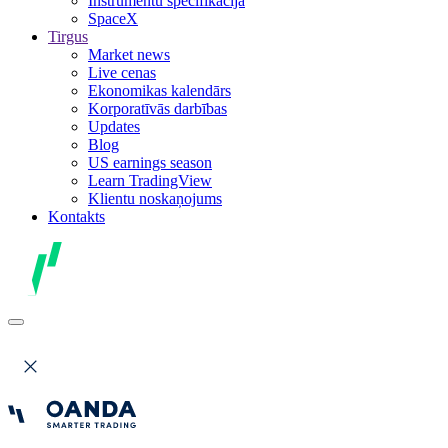
Instrumentu specifikācija
SpaceX
Tirgus
Market news
Live cenas
Ekonomikas kalendārs
Korporatīvās darbības
Updates
Blog
US earnings season
Learn TradingView
Klientu noskaņojums
Kontakts