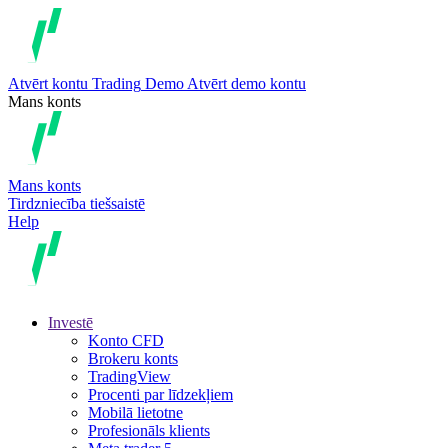
Atvērt kontu
Trading
Demo
Atvērt demo kontu
Mans konts
Mans konts
Tirdzniecība tiešsaistē
Help
Investē
Konto CFD
Brokeru konts
TradingView
Procenti par līdzekļiem
Mobilā lietotne
Profesionāls klients