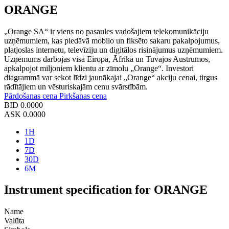
ORANGE
„Orange SA“ ir viens no pasaules vadošajiem telekomunikāciju
uzņēmumiem, kas piedāvā mobilo un fiksēto sakaru pakalpojumus,
platjoslas internetu, televīziju un digitālos risinājumus uzņēmumiem.
Uzņēmums darbojas visā Eiropā, Āfrikā un Tuvajos Austrumos,
apkalpojot miljoniem klientu ar zīmolu „Orange“. Investori
diagrammā var sekot līdzi jaunākajai „Orange“ akciju cenai, tirgus
rādītājiem un vēsturiskajām cenu svārstībām.
Pārdošanas cena
Pirkšanas cena
BID
0.0000
ASK
0.0000
1H
1D
7D
30D
6M
Instrument specification for ORANGE
Name
Valūta