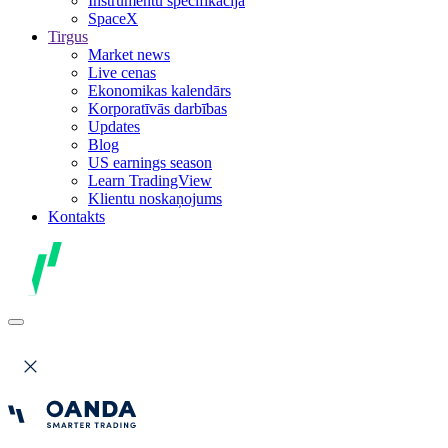
Instrumentu specifikācija
SpaceX
Tirgus
Market news
Live cenas
Ekonomikas kalendārs
Korporatīvās darbības
Updates
Blog
US earnings season
Learn TradingView
Klientu noskaņojums
Kontakts