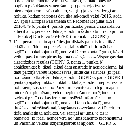
nav iepriekš minētie, var tikt veikta: (i) pamatojoties uz
papildu piekrišanas saņemšanu, (ii) pamatojoties uz
piemērojamiem tiesību aktiem, vai (iii) ja tas ir saderīgi ar
nolūku, kādam personas dati tika sākotnēji vākti (2016. gada
27. aprīļa Eiropas Parlamenta un Padomes Regulas (ES)
2016/679 6. panta 4. punkts par fizisko personu aizsardzību
attiecībā uz personas datu apstrādi un šādu datu brīvu apriti un
ar ko atceļ Direktīvu 95/46/EK (turpmāk – „GDPR”).
Jūsu personas datu apstrādes juridiskais pamats ir: a. tiktāl,
ciktāl apstrāde ir nepieciešama, lai izpildītu Informācijas un
izglītības pakalpojumu līgumu vai Demo konta līgumu, kā arī
veiktu pasākumus pirms līguma noslēgšanas – Vispārīgās datu
aizsardzības regulas (GDPR) 6. panta 1. punkta b)
apakšpunkts; b. tiktāl, ciktāl datu apstrāde ir nepieciešama, lai
datu pārziņš varētu izpildīt savas juridiskās saistības, jo īpaši
nodrošinot atbilstošu datu apstrādi – GDPR 6. panta GDPR 1.
panta c) apakšpunkts; c. tiktāl, ciktāl apstrāde ir nepieciešama
nolūkiem, kas izriet no Pārzinim piemītošajām leģitīmajām
interesēm, piemēram, veicot nepieciešamos norēķinus un
izvirzot prasības, kas izriet no noslēgtā Informācijas un
izglītības pakalpojumu līguma vai Demo konta līguma,
drošības nodrošināšanai, krāpšanas novēršanai vai Pārzinim
tiešā mārketinga nolūkos, vai saziņai ar jums, ja tas ir
pamatots, jo īpaši, ņemot vērā no jums saņemto pieprasījumu
un Pārzinim veiktās uzņēmējdarbības apjomu – GDPR 6.