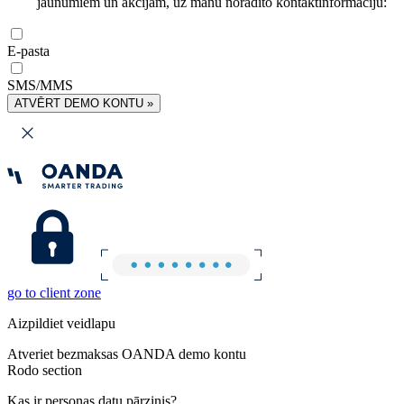
jaunumiem un akcijām, uz manu norādīto kontaktinformāciju:
E-pasta
SMS/MMS
ATVĒRT DEMO KONTU »
go to client zone
Aizpildiet veidlapu
Atveriet bezmaksas OANDA demo kontu
Rodo section
Kas ir personas datu pārzinis?