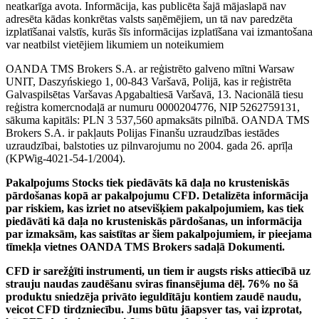
neatkarīga avota. Informācija, kas publicēta šajā mājaslapā nav
adresēta kādas konkrētas valsts saņēmējiem, un tā nav paredzēta
izplatīšanai valstīs, kurās šīs informācijas izplatīšana vai izmantošana
var neatbilst vietējiem likumiem un noteikumiem
OANDA TMS Brokers S.A. ar reģistrēto galveno mītni Warsaw
UNIT, Daszyńskiego 1, 00-843 Varšavā, Polijā, kas ir reģistrēta
Galvaspilsētas Varšavas Apgabaltiesā Varšavā, 13. Nacionālā tiesu
reģistra komercnodaļā ar numuru 0000204776, NIP 5262759131,
sākuma kapitāls: PLN 3 537,560 apmaksāts pilnībā. OANDA TMS
Brokers S.A. ir pakļauts Polijas Finanšu uzraudzības iestādes
uzraudzībai, balstoties uz pilnvarojumu no 2004. gada 26. aprīļa
(KPWig-4021-54-1/2004).
Pakalpojums Stocks tiek piedāvāts kā daļa no krusteniskās
pārdošanas kopā ar pakalpojumu CFD. Detalizēta informācija
par riskiem, kas izriet no atsevišķiem pakalpojumiem, kas tiek
piedāvāti kā daļa no krusteniskās pārdošanas, un informācija
par izmaksām, kas saistītas ar šiem pakalpojumiem, ir pieejama
tīmekļa vietnes OANDA TMS Brokers sadaļā Dokumenti.
CFD ir sarežģīti instrumenti, un tiem ir augsts risks attiecībā uz
strauju naudas zaudēšanu sviras finansējuma dēļ. 76% no šā
produktu sniedzēja privāto ieguldītāju kontiem zaudē naudu,
veicot CFD tirdzniecību. Jums būtu jāapsver tas, vai izprotat,