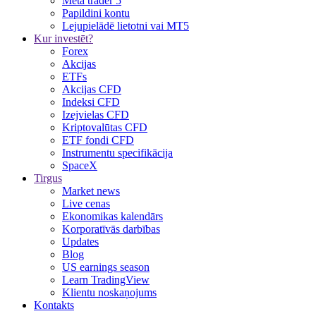
Meta trader 5
Papildini kontu
Lejupielādē lietotni vai MT5
Kur investēt?
Forex
Akcijas
ETFs
Akcijas CFD
Indeksi CFD
Izejvielas CFD
Kriptovalūtas CFD
ETF fondi CFD
Instrumentu specifikācija
SpaceX
Tirgus
Market news
Live cenas
Ekonomikas kalendārs
Korporatīvās darbības
Updates
Blog
US earnings season
Learn TradingView
Klientu noskaņojums
Kontakts