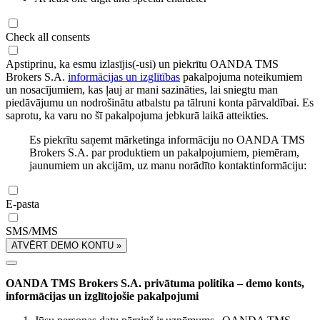
Check all consents
Apstiprinu, ka esmu izlasījis(-usi) un piekrītu OANDA TMS
Brokers S.A.
informācijas un izglītības
pakalpojuma noteikumiem
un nosacījumiem, kas ļauj ar mani sazināties, lai sniegtu man
piedāvājumu un nodrošinātu atbalstu pa tālruni konta pārvaldībai. Es
saprotu, ka varu no šī pakalpojuma jebkurā laikā atteikties.
Es piekrītu saņemt mārketinga informāciju no OANDA TMS
Brokers S.A. par produktiem un pakalpojumiem, piemēram,
jaunumiem un akcijām, uz manu norādīto kontaktinformāciju:
E-pasta
SMS/MMS
ATVĒRT DEMO KONTU »
OANDA TMS Brokers S.A. privātuma politika – demo konts,
informācijas un izglītojošie pakalpojumi