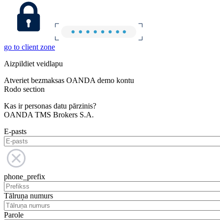
go to client zone
Aizpildiet veidlapu
Atveriet bezmaksas OANDA demo kontu
Rodo section
Kas ir personas datu pārzinis?
OANDA TMS Brokers S.A.
E-pasts
phone_prefix
Tālruņa numurs
Parole