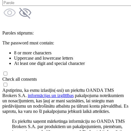
Paroles stiprums:
The password must contain:
8 or more characters
Uppercase and lowercase letters
At least one digit and special character
Check all consents
Apstiprinu, ka esmu izlasījis(-usi) un piekrītu OANDA TMS
Brokers S.A.
informācijas un izglītības
pakalpojuma noteikumiem
un nosacījumiem, kas ļauj ar mani sazināties, lai sniegtu man
piedāvājumu un nodrošinātu atbalstu pa tālruni konta pārvaldībai. Es
saprotu, ka varu no šī pakalpojuma jebkurā laikā atteikties.
Es piekrītu saņemt mārketinga informāciju no OANDA TMS
Brokers S.A. par produktiem un pakalpojumiem, piemēram,