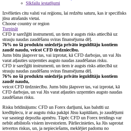
Sīkfailu iestatījumi
Izvēlieties citu valsti vai reģionu, lai redzētu saturu, kas ir specifisks
jūsu atrašanās vietai.
Choose country or region
Turpināt
CFD ir sarežģīti instrumenti, un tiem ir augsts risks attiecībā uz
strauju naudas zaudēšanu sviras finansējuma dēļ.
76% no šā produktu sniedzēja privāto ieguldītāju kontiem
zaudē naudu, veicot CFD tirdzniecību.
Jums būtu jāapsver tas, vai izprotat, kā CFD darbojas, un vai Jūs
varat atļauties uzņemties augsto naudas zaudēšanas risku.
CFD ir sarežģīti instrumenti, un tiem ir augsts risks attiecībā uz
strauju naudas zaudēšanu sviras finansējuma dēļ.
76% no šā produktu sniedzēja privāto ieguldītāju kontiem
zaudē naudu,
veicot CFD tirdzniecību. Jums būtu jāapsver tas, vai izprotat, kā
CFD darbojas, un vai Jūs varat atļauties uzņemties augsto naudas
zaudēšanas risku.
Risku brīdinājums: CFD un Forex darījumi, kas balstīti uz
kredītplecu, ir ar augstu riska pakāpi Jūsu kapitālam, jo zaudējumi
var sasniegt depozīta apmēru. Tāpēc CFD un Forex treidings var
nebūt atbilstošs visiem investoriem. Pārliecinieties, ka Jūs saprotat
ietvertos riskus, un, ja nepieciešams, meklējiet padomu no