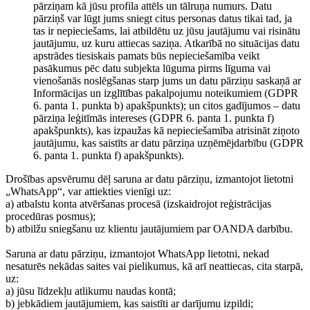
pārziņam kā jūsu profila attēls un tālruņa numurs. Datu
pārziņš var lūgt jums sniegt citus personas datus tikai tad, ja
tas ir nepieciešams, lai atbildētu uz jūsu jautājumu vai risinātu
jautājumu, uz kuru attiecas saziņa. Atkarībā no situācijas datu
apstrādes tiesiskais pamats būs nepieciešamība veikt
pasākumus pēc datu subjekta lūguma pirms līguma vai
vienošanās noslēgšanas starp jums un datu pārziņu saskaņā ar
Informācijas un izglītības pakalpojumu noteikumiem (GDPR
6. panta 1. punkta b) apakšpunkts); un citos gadījumos – datu
pārziņa leģitīmās intereses (GDPR 6. panta 1. punkta f)
apakšpunkts), kas izpaužas kā nepieciešamība atrisināt ziņoto
jautājumu, kas saistīts ar datu pārziņa uzņēmējdarbību (GDPR
6. panta 1. punkta f) apakšpunkts).
Drošības apsvērumu dēļ saruna ar datu pārziņu, izmantojot lietotni
„WhatsApp“, var attiekties vienīgi uz:
a) atbalstu konta atvēršanas procesā (izskaidrojot reģistrācijas
procedūras posmus);
b) atbilžu sniegšanu uz klientu jautājumiem par OANDA darbību.
Saruna ar datu pārziņu, izmantojot WhatsApp lietotni, nekad
nesaturēs nekādas saites vai pielikumus, kā arī neattiecas, cita starpā,
uz:
a) jūsu līdzekļu atlikumu naudas kontā;
b) jebkādiem jautājumiem, kas saistīti ar darījumu izpildi;