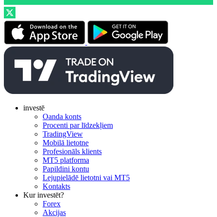
investē
Oanda konts
Procenti par līdzekļiem
TradingView
Mobilā lietotne
Profesionāls klients
MT5 platforma
Papildini kontu
Lejupielādē lietotni vai MT5
Kontakts
Kur investēt?
Forex
Akcijas