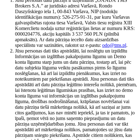
Jūsu personas datu pārziņš ir uzņēmums „OANDA TMS
Brokers S.A.” ar juridisko adresi Varšavā, Rondo
Daszyńskiego iela 1, 00-843 Varšava, NIP (nodokļu
identifikācijas numurs): 526-275-91-31, par kuru Varšavas
galvaspilsētas rajona tiesa Varšavā, Valsts tiesu reģistra XIII
Komerclietu nodaļa uztur reģistrācijas lietas ar numuru KRS:
0000204776, akciju kapitāls 3 537 560 PLN (pilnībā
apmaksāts). Ar datu pārziņa iecelto datu aizsardzības
speciālistu var sazināties, rakstot uz e-pastu:
odo@tms.pl
.
Jūsu personas dati tiks apstrādāti, lai noslēgtu un izpildītu
Informācijas un izglītības pakalpojumu līgumu un Demo
konta līgumu starp jums un datu pārziņu, tostarp arī, lai pēc
datu subjekta lūguma veiktu pasākumus pirms šo līgumu
noslēgšanas, kā arī lai izpildītu pienākumus, kas izriet no
noteikumiem par piekrišanas apstrādi. Jūsu personas dati tiks
apstrādāti arī datu pārziņa leģitīmo interešu nolūkā, piemēram,
lai īstenotu leģitīmas līgumiskas prasības, kas izriet no demo
konta līguma vai informācijas un izglītības pakalpojumu
līguma, drošības nodrošināšanai, krāpšanas novēršanai vai
datu pārziņa tiešā mārketinga nolūkā, kā arī saziņai ar jums
citos gadījumos, kas nav minēti iepriekš, ja tas ir pamatots, jo
īpaši, ņemot vērā no jums saņemto pieprasījumu un datu
pārziņa uzņēmējdarbības jomu. Jūsu personas dati var tikt
apstrādāti arī mārketinga nolūkos, pamatojoties uz jūsu datu
pārziņam sniegto piekrišanu. Apstrāde citiem nolūkiem, kas