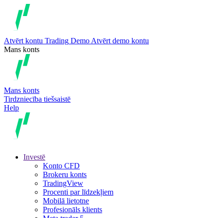
Atvērt kontu
Trading
Demo
Atvērt demo kontu
Mans konts
Mans konts
Tirdzniecība tiešsaistē
Help
Investē
Konto CFD
Brokeru konts
TradingView
Procenti par līdzekļiem
Mobilā lietotne
Profesionāls klients