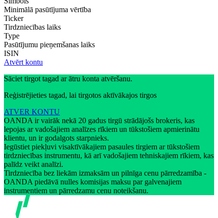
Simbols
Minimālā pasūtījuma vērtība
Ticker
Tirdzniecības laiks
Type
Pasūtījumu pieņemšanas laiks
ISIN
Atvērt kontu
Sāciet tirgot tagad ar ātru konta atvēršanu.
Reģistrējieties tagad, lai tirgotos aktīvākajos tirgos
ATVER KONTU
OANDA ir vairāk nekā 20 gadus tirgū strādājošs brokeris, kas
lepojas ar vadošajiem analīzes rīkiem un tūkstošiem apmierinātu
klientu, un ir godalgots starpnieks.
Iegūstiet piekļuvi visaktīvākajiem pasaules tirgiem ar tūkstošiem
tirdzniecības instrumentu, kā arī vadošajiem tehniskajiem rīkiem, kas
palīdz veikt analīzi.
Tirdzniecība bez liekām izmaksām un pilnīga cenu pārredzamība -
OANDA piedāvā nulles komisijas maksu par galvenajiem
instrumentiem un pārredzamu cenu noteikšanu.