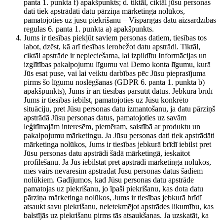
panta 1. punkta f) apakšpunkts; d. tiktāl, ciktāl jūsu personas
dati tiek apstrādāti datu pārziņa mārketinga nolūkos,
pamatojoties uz jūsu piekrišanu – Vispārīgās datu aizsardzības
regulas 6. panta 1. punkta a) apakšpunkts.
Jums ir tiesības piekļūt saviem personas datiem, tiesības tos
labot, dzēst, kā arī tiesības ierobežot datu apstrādi. Tiktāl,
ciktāl apstrāde ir nepieciešama, lai izpildītu Informācijas un
izglītības pakalpojumu līgumu vai Demo konta līgumu, kurā
Jūs esat puse, vai lai veiktu darbības pēc Jūsu pieprasījuma
pirms šo līgumu noslēgšanas (GDPR 6. panta 1. punkta b)
apakšpunkts), Jums ir arī tiesības pārsūtīt datus. Jebkurā brīdī
Jums ir tiesības iebilst, pamatojoties uz Jūsu konkrēto
situāciju, pret Jūsu personas datu izmantošanu, ja datu pārziņš
apstrādā Jūsu personas datus, pamatojoties uz savām
leģitīmajām interesēm, piemēram, saistībā ar produktu un
pakalpojumu mārketingu. Ja Jūsu personas dati tiek apstrādāti
mārketinga nolūkos, Jums ir tiesības jebkurā brīdī iebilst pret
Jūsu personas datu apstrādi šādā mārketingā, ieskaitot
profilēšanu. Ja Jūs iebilstat pret apstrādi mārketinga nolūkos,
mēs vairs nevarēsim apstrādāt Jūsu personas datus šādiem
nolūkiem. Gadījumos, kad Jūsu personas datu apstrāde
pamatojas uz piekrišanu, jo īpaši piekrišanu, kas dota datu
pārziņa mārketinga nolūkos, Jums ir tiesības jebkurā brīdī
atsaukt savu piekrišanu, neietekmējot apstrādes likumību, kas
balstījās uz piekrišanu pirms tās atsaukšanas. Ja uzskatāt, ka