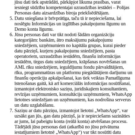
jūsu dati tiek apstrādāti, pārkāpjot likuma prasības, varat
iesniegt sūdzību kompetentajai uzraudzības iestādei – Polijas
Personas datu aizsardzības biroja priekšsēdētājam.
Datu sniegšana ir brīvprātīga, taču tā ir nepieciešama, lai
noslēgtu Informācijas un izglītības pakalpojumu līgumu un
Demo konta līgumu.
Jūsu personas dati var tikt nodoti šādām organizāciju
kategorijām: bankām, ātro maksājumu pakalpojumu
sniedzējiem, uzņēmumiem no kapitāla grupas, kurai pieder
datu pārziņš, kurjeru pakalpojumu sniedzējiem, pasta
operatoriem, uzraudzības iestādēm, finanšu informācijas
iestādēm, tirgus datu sniedzējiem, krāpšanas novēršanas un
AML rīku sniedzējiem, ieguldījumu fondu pārvaldītājiem,
rīku, programmatūras un platformu piegādātājiem darījumu un
finanšu operāciju apkalpošanai, kas tiek veiktas Pamatlīguma
īstenošanas gaitā, kā arī komerciālās informācijas nosūtīšanai,
izmantojot elektronisko saziņu, juridiskajiem konsultantiem,
revīzijas uzņēmumiem, konsultāciju uzņēmumiem, WhatsApp
lietotnes sniedzējam un uzņēmumiem, kas nodrošina serverus
un datu uzglabāšanu.
Saziņu ar datu pārziņu, izmantojot lietotni „WhatsApp“, var
uzsākt gan jūs, gan datu pārziņš, ja ir nepieciešams sazināties
ar jums, lai pabeigtu konta (reālā konta) atvēršanas procesu.
Tādējādi jūsu personas dati (atkarībā no jūsu privātuma
iestatījumiem lietotnē „WhatsApp“) var tikt nosūtīti datu