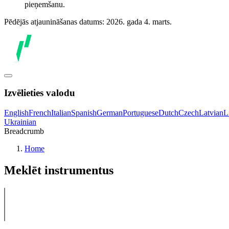
pieņemšanu.
Pēdējās atjaunināšanas datums: 2026. gada 4. marts.
Izvēlieties valodu
English
French
Italian
Spanish
German
Portuguese
Dutch
Czech
Latvian
L
Ukrainian
Breadcrumb
Home
Meklēt instrumentus