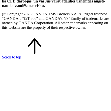
kā CFD darbojas, un vai Jūs varat atļauties uzņemties augsto
naudas zaudēšanas risku.
@ Copyright 2026 OANDA TMS Brokers S.A. All rights reserved.
“OANDA”, “fxTrade” and OANDA’s “fx” family of trademarks are
owned by OANDA Corporation. All other trademarks appearing on
this website are the property of their respective owner.
Scroll to top