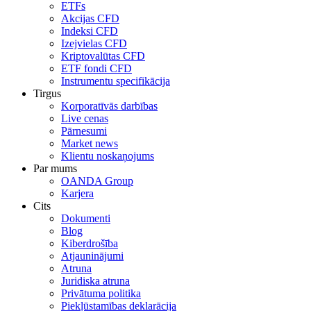
ETFs
Akcijas CFD
Indeksi CFD
Izejvielas CFD
Kriptovalūtas CFD
ETF fondi CFD
Instrumentu specifikācija
Tirgus
Korporatīvās darbības
Live cenas
Pārnesumi
Market news
Klientu noskaņojums
Par mums
OANDA Group
Karjera
Cits
Dokumenti
Blog
Kiberdrošība
Atjauninājumi
Atruna
Juridiska atruna
Privātuma politika
Piekļūstamības deklarācija