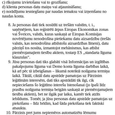
c) rīkojumu izvietošanu vai to grozīšanu;
d) klienta personas datu maiņu vai atjaunināšanu;
e) norādījumu iesniegšanu par naudas iemaksu vai izņemšanu no
naudas konta.
Ja personas dati tiek nosūtīti uz trešām valstīm, t. i.,
saņēmējiem, kas reģistrēti ārpus Eiropas Ekonomikas zonas
vai Šveices, valstīs, kuras saskaņā ar Eiropas Komisijas
novērtējumu nenodrošina pietiekamu datu aizsardzību (trešās
valstis, kas nenodrošina atbilstošu aizsardzības līmeni), datu
pārziņš tos nosūta, izmantojot mehānismus, kas atbilst
piemērojamajiem tiesību aktiem, tostarp ES „standarta līguma
klauzulas“.
Jūsu personas dati tiks glabāti visā Informācijas un izglītības
pakalpojumu līguma vai Demo konta līguma darbības laikā,
kā arī pēc tā izbeigšanas – likumā noteiktā noilguma termiņa
laikā. Tiktāl, ciktāl datu apstrāde pamatojas uz Pārzinim
leģitīmām interesēm, dati tiks apstrādāti tik ilgi, cik
nepieciešams šo leģitīmo interešu īstenošanai (jo īpaši līdz
prasību noilguma termiņa beigām saskaņā ar piemērojamajiem
tiesību aktiem), bet ne ilgāk par laiku, kamēr tiek atzīts
iebildums. Tomēr, ja jūsu personas datu apstrāde pamatojas uz
piekrišanu – līdz brīdim, kad šāda piekrišana tiek faktiski
atsaukta.
Pārzinis pret jums nepiemēros automatizētu lēmumu