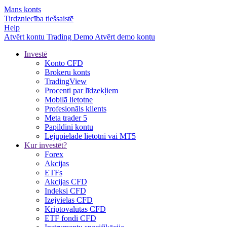
Mans konts
Tirdzniecība tiešsaistē
Help
Atvērt kontu
Trading
Demo
Atvērt demo kontu
Investē
Konto CFD
Brokeru konts
TradingView
Procenti par līdzekļiem
Mobilā lietotne
Profesionāls klients
Meta trader 5
Papildini kontu
Lejupielādē lietotni vai MT5
Kur investēt?
Forex
Akcijas
ETFs
Akcijas CFD
Indeksi CFD
Izejvielas CFD
Kriptovalūtas CFD
ETF fondi CFD