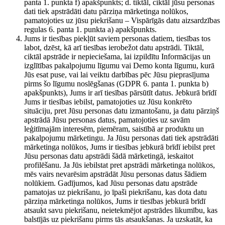
panta 1. punkta f) apakšpunkts; d. tiktāl, ciktāl jūsu personas
dati tiek apstrādāti datu pārziņa mārketinga nolūkos,
pamatojoties uz jūsu piekrišanu – Vispārīgās datu aizsardzības
regulas 6. panta 1. punkta a) apakšpunkts.
Jums ir tiesības piekļūt saviem personas datiem, tiesības tos
labot, dzēst, kā arī tiesības ierobežot datu apstrādi. Tiktāl,
ciktāl apstrāde ir nepieciešama, lai izpildītu Informācijas un
izglītības pakalpojumu līgumu vai Demo konta līgumu, kurā
Jūs esat puse, vai lai veiktu darbības pēc Jūsu pieprasījuma
pirms šo līgumu noslēgšanas (GDPR 6. panta 1. punkta b)
apakšpunkts), Jums ir arī tiesības pārsūtīt datus. Jebkurā brīdī
Jums ir tiesības iebilst, pamatojoties uz Jūsu konkrēto
situāciju, pret Jūsu personas datu izmantošanu, ja datu pārziņš
apstrādā Jūsu personas datus, pamatojoties uz savām
leģitīmajām interesēm, piemēram, saistībā ar produktu un
pakalpojumu mārketingu. Ja Jūsu personas dati tiek apstrādāti
mārketinga nolūkos, Jums ir tiesības jebkurā brīdī iebilst pret
Jūsu personas datu apstrādi šādā mārketingā, ieskaitot
profilēšanu. Ja Jūs iebilstat pret apstrādi mārketinga nolūkos,
mēs vairs nevarēsim apstrādāt Jūsu personas datus šādiem
nolūkiem. Gadījumos, kad Jūsu personas datu apstrāde
pamatojas uz piekrišanu, jo īpaši piekrišanu, kas dota datu
pārziņa mārketinga nolūkos, Jums ir tiesības jebkurā brīdī
atsaukt savu piekrišanu, neietekmējot apstrādes likumību, kas
balstījās uz piekrišanu pirms tās atsaukšanas. Ja uzskatāt, ka