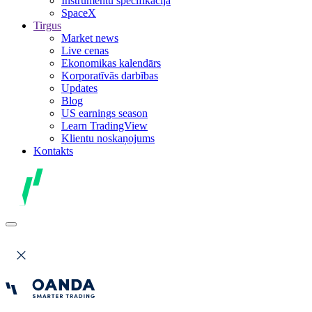
Instrumentu specifikācija
SpaceX
Tirgus
Market news
Live cenas
Ekonomikas kalendārs
Korporatīvās darbības
Updates
Blog
US earnings season
Learn TradingView
Klientu noskaņojums
Kontakts