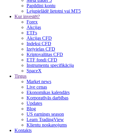
Meta trader 5
Papildini kontu
Lejupielādē lietotni vai MT5
Kur investēt?
Forex
Akcijas
ETFs
Akcijas CFD
Indeksi CFD
Izejvielas CFD
Kriptovalūtas CFD
ETF fondi CFD
Instrumentu specifikācija
SpaceX
Tirgus
Market news
Live cenas
Ekonomikas kalendārs
Korporatīvās darbības
Updates
Blog
US earnings season
Learn TradingView
Klientu noskaņojums
Kontakts