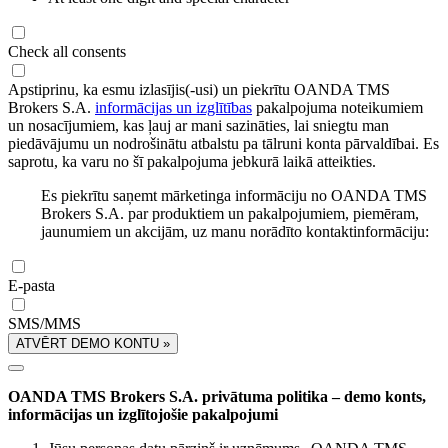
Check all consents
Apstiprinu, ka esmu izlasījis(-usi) un piekrītu OANDA TMS
Brokers S.A.
informācijas un izglītības
pakalpojuma noteikumiem
un nosacījumiem, kas ļauj ar mani sazināties, lai sniegtu man
piedāvājumu un nodrošinātu atbalstu pa tālruni konta pārvaldībai. Es
saprotu, ka varu no šī pakalpojuma jebkurā laikā atteikties.
Es piekrītu saņemt mārketinga informāciju no OANDA TMS
Brokers S.A. par produktiem un pakalpojumiem, piemēram,
jaunumiem un akcijām, uz manu norādīto kontaktinformāciju:
E-pasta
SMS/MMS
ATVĒRT DEMO KONTU »
OANDA TMS Brokers S.A. privātuma politika – demo konts,
informācijas un izglītojošie pakalpojumi