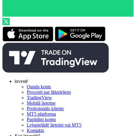
investē
Oanda konts
Procenti par līdzekļiem
TradingView
Mobilā lietotne
Profesionāls klients
MT5 platforma
Papildini kontu
Lejupielādē lietotni vai MT5
Kontakts
Kur investēt?