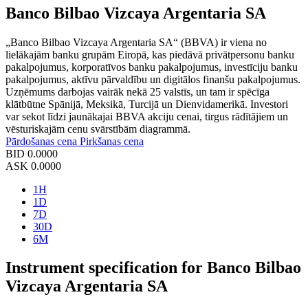
Banco Bilbao Vizcaya Argentaria SA
„Banco Bilbao Vizcaya Argentaria SA“ (BBVA) ir viena no
lielākajām banku grupām Eiropā, kas piedāvā privātpersonu banku
pakalpojumus, korporatīvos banku pakalpojumus, investīciju banku
pakalpojumus, aktīvu pārvaldību un digitālos finanšu pakalpojumus.
Uzņēmums darbojas vairāk nekā 25 valstīs, un tam ir spēcīga
klātbūtne Spānijā, Meksikā, Turcijā un Dienvidamerikā. Investori
var sekot līdzi jaunākajai BBVA akciju cenai, tirgus rādītājiem un
vēsturiskajām cenu svārstībām diagrammā.
Pārdošanas cena
Pirkšanas cena
BID
0.0000
ASK
0.0000
1H
1D
7D
30D
6M
Instrument specification for Banco Bilbao
Vizcaya Argentaria SA