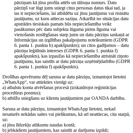
pārziņam kā jūsu profila attēls un tālruņa numurs. Datu
pārziņš var lūgt jums sniegt citus personas datus tikai tad, ja
tas ir nepieciešams, lai atbildētu uz jūsu jautājumu vai risinātu
jautājumu, uz kuru attiecas saziņa. Atkarībā no situācijas datu
apstrādes tiesiskais pamats būs nepieciešamība veikt
pasākumus pēc datu subjekta lūguma pirms līguma vai
vienošanās noslēgšanas starp jums un datu pārziņu saskaņā ar
Informācijas un izglītības pakalpojumu noteikumiem (GDPR
6. panta 1. punkta b) apakšpunkts); un citos gadījumos – datu
pārziņa leģitīmās intereses (GDPR 6. panta 1. punkta f)
apakšpunkts), kas izpaužas kā nepieciešamība atrisināt ziņoto
jautājumu, kas saistīts ar datu pārziņa uzņēmējdarbību (GDPR
6. panta 1. punkta f) apakšpunkts).
Drošības apsvērumu dēļ saruna ar datu pārziņu, izmantojot lietotni
„WhatsApp“, var attiekties vienīgi uz:
a) atbalstu konta atvēršanas procesā (izskaidrojot reģistrācijas
procedūras posmus);
b) atbilžu sniegšanu uz klientu jautājumiem par OANDA darbību.
Saruna ar datu pārziņu, izmantojot WhatsApp lietotni, nekad
nesaturēs nekādas saites vai pielikumus, kā arī neattiecas, cita starpā,
uz:
a) jūsu līdzekļu atlikumu naudas kontā;
b) jebkādiem jautājumiem, kas saistīti ar darījumu izpildi;