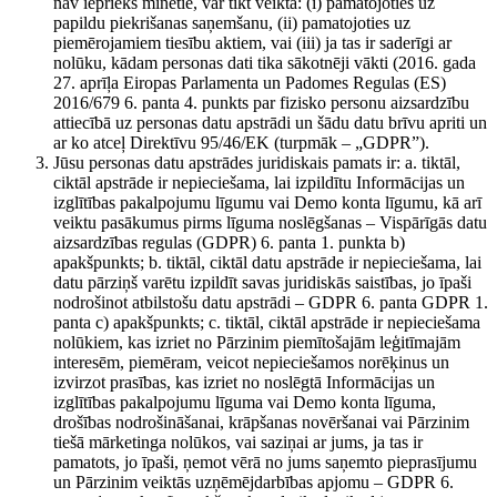
nav iepriekš minētie, var tikt veikta: (i) pamatojoties uz
papildu piekrišanas saņemšanu, (ii) pamatojoties uz
piemērojamiem tiesību aktiem, vai (iii) ja tas ir saderīgi ar
nolūku, kādam personas dati tika sākotnēji vākti (2016. gada
27. aprīļa Eiropas Parlamenta un Padomes Regulas (ES)
2016/679 6. panta 4. punkts par fizisko personu aizsardzību
attiecībā uz personas datu apstrādi un šādu datu brīvu apriti un
ar ko atceļ Direktīvu 95/46/EK (turpmāk – „GDPR”).
Jūsu personas datu apstrādes juridiskais pamats ir: a. tiktāl,
ciktāl apstrāde ir nepieciešama, lai izpildītu Informācijas un
izglītības pakalpojumu līgumu vai Demo konta līgumu, kā arī
veiktu pasākumus pirms līguma noslēgšanas – Vispārīgās datu
aizsardzības regulas (GDPR) 6. panta 1. punkta b)
apakšpunkts; b. tiktāl, ciktāl datu apstrāde ir nepieciešama, lai
datu pārziņš varētu izpildīt savas juridiskās saistības, jo īpaši
nodrošinot atbilstošu datu apstrādi – GDPR 6. panta GDPR 1.
panta c) apakšpunkts; c. tiktāl, ciktāl apstrāde ir nepieciešama
nolūkiem, kas izriet no Pārzinim piemītošajām leģitīmajām
interesēm, piemēram, veicot nepieciešamos norēķinus un
izvirzot prasības, kas izriet no noslēgtā Informācijas un
izglītības pakalpojumu līguma vai Demo konta līguma,
drošības nodrošināšanai, krāpšanas novēršanai vai Pārzinim
tiešā mārketinga nolūkos, vai saziņai ar jums, ja tas ir
pamatots, jo īpaši, ņemot vērā no jums saņemto pieprasījumu
un Pārzinim veiktās uzņēmējdarbības apjomu – GDPR 6.