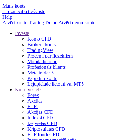
Mans konts
Tirdzniecība tiešsaistē
Help
Atvērt kontu
Trading
Demo
Atvērt demo kontu
Investē
Konto CFD
Brokeru konts
TradingView
Procenti par līdzekļiem
Mobilā lietotne
Profesionāls klients
Meta trader 5
Papildini kontu
Lejupielādē lietotni vai MT5
Kur investēt?
Forex
Akcijas
ETFs
Akcijas CFD
Indeksi CFD
Izejvielas CFD
Kriptovalūtas CFD
ETF fondi CFD