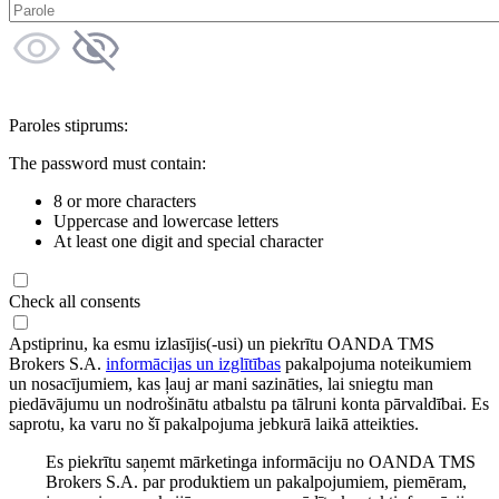
Paroles stiprums:
The password must contain:
8 or more characters
Uppercase and lowercase letters
At least one digit and special character
Check all consents
Apstiprinu, ka esmu izlasījis(-usi) un piekrītu OANDA TMS
Brokers S.A.
informācijas un izglītības
pakalpojuma noteikumiem
un nosacījumiem, kas ļauj ar mani sazināties, lai sniegtu man
piedāvājumu un nodrošinātu atbalstu pa tālruni konta pārvaldībai. Es
saprotu, ka varu no šī pakalpojuma jebkurā laikā atteikties.
Es piekrītu saņemt mārketinga informāciju no OANDA TMS
Brokers S.A. par produktiem un pakalpojumiem, piemēram,