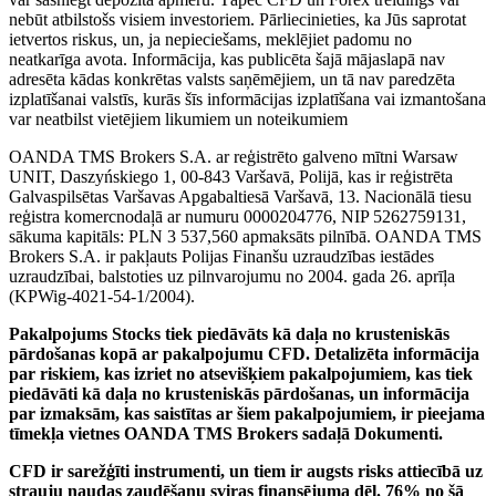
nebūt atbilstošs visiem investoriem. Pārliecinieties, ka Jūs saprotat
ietvertos riskus, un, ja nepieciešams, meklējiet padomu no
neatkarīga avota. Informācija, kas publicēta šajā mājaslapā nav
adresēta kādas konkrētas valsts saņēmējiem, un tā nav paredzēta
izplatīšanai valstīs, kurās šīs informācijas izplatīšana vai izmantošana
var neatbilst vietējiem likumiem un noteikumiem
OANDA TMS Brokers S.A. ar reģistrēto galveno mītni Warsaw
UNIT, Daszyńskiego 1, 00-843 Varšavā, Polijā, kas ir reģistrēta
Galvaspilsētas Varšavas Apgabaltiesā Varšavā, 13. Nacionālā tiesu
reģistra komercnodaļā ar numuru 0000204776, NIP 5262759131,
sākuma kapitāls: PLN 3 537,560 apmaksāts pilnībā. OANDA TMS
Brokers S.A. ir pakļauts Polijas Finanšu uzraudzības iestādes
uzraudzībai, balstoties uz pilnvarojumu no 2004. gada 26. aprīļa
(KPWig-4021-54-1/2004).
Pakalpojums Stocks tiek piedāvāts kā daļa no krusteniskās
pārdošanas kopā ar pakalpojumu CFD. Detalizēta informācija
par riskiem, kas izriet no atsevišķiem pakalpojumiem, kas tiek
piedāvāti kā daļa no krusteniskās pārdošanas, un informācija
par izmaksām, kas saistītas ar šiem pakalpojumiem, ir pieejama
tīmekļa vietnes OANDA TMS Brokers sadaļā Dokumenti.
CFD ir sarežģīti instrumenti, un tiem ir augsts risks attiecībā uz
strauju naudas zaudēšanu sviras finansējuma dēļ. 76% no šā