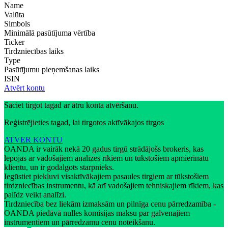
Name
Valūta
Simbols
Minimālā pasūtījuma vērtība
Ticker
Tirdzniecības laiks
Type
Pasūtījumu pieņemšanas laiks
ISIN
Atvērt kontu
Sāciet tirgot tagad ar ātru konta atvēršanu.
Reģistrējieties tagad, lai tirgotos aktīvākajos tirgos
ATVER KONTU
OANDA ir vairāk nekā 20 gadus tirgū strādājošs brokeris, kas
lepojas ar vadošajiem analīzes rīkiem un tūkstošiem apmierinātu
klientu, un ir godalgots starpnieks.
Iegūstiet piekļuvi visaktīvākajiem pasaules tirgiem ar tūkstošiem
tirdzniecības instrumentu, kā arī vadošajiem tehniskajiem rīkiem, kas
palīdz veikt analīzi.
Tirdzniecība bez liekām izmaksām un pilnīga cenu pārredzamība -
OANDA piedāvā nulles komisijas maksu par galvenajiem
instrumentiem un pārredzamu cenu noteikšanu.