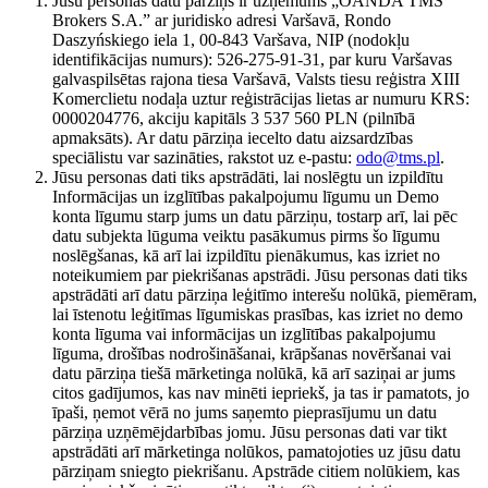
Jūsu personas datu pārziņš ir uzņēmums „OANDA TMS
Brokers S.A.” ar juridisko adresi Varšavā, Rondo
Daszyńskiego iela 1, 00-843 Varšava, NIP (nodokļu
identifikācijas numurs): 526-275-91-31, par kuru Varšavas
galvaspilsētas rajona tiesa Varšavā, Valsts tiesu reģistra XIII
Komerclietu nodaļa uztur reģistrācijas lietas ar numuru KRS:
0000204776, akciju kapitāls 3 537 560 PLN (pilnībā
apmaksāts). Ar datu pārziņa iecelto datu aizsardzības
speciālistu var sazināties, rakstot uz e-pastu:
odo@tms.pl
.
Jūsu personas dati tiks apstrādāti, lai noslēgtu un izpildītu
Informācijas un izglītības pakalpojumu līgumu un Demo
konta līgumu starp jums un datu pārziņu, tostarp arī, lai pēc
datu subjekta lūguma veiktu pasākumus pirms šo līgumu
noslēgšanas, kā arī lai izpildītu pienākumus, kas izriet no
noteikumiem par piekrišanas apstrādi. Jūsu personas dati tiks
apstrādāti arī datu pārziņa leģitīmo interešu nolūkā, piemēram,
lai īstenotu leģitīmas līgumiskas prasības, kas izriet no demo
konta līguma vai informācijas un izglītības pakalpojumu
līguma, drošības nodrošināšanai, krāpšanas novēršanai vai
datu pārziņa tiešā mārketinga nolūkā, kā arī saziņai ar jums
citos gadījumos, kas nav minēti iepriekš, ja tas ir pamatots, jo
īpaši, ņemot vērā no jums saņemto pieprasījumu un datu
pārziņa uzņēmējdarbības jomu. Jūsu personas dati var tikt
apstrādāti arī mārketinga nolūkos, pamatojoties uz jūsu datu
pārziņam sniegto piekrišanu. Apstrāde citiem nolūkiem, kas