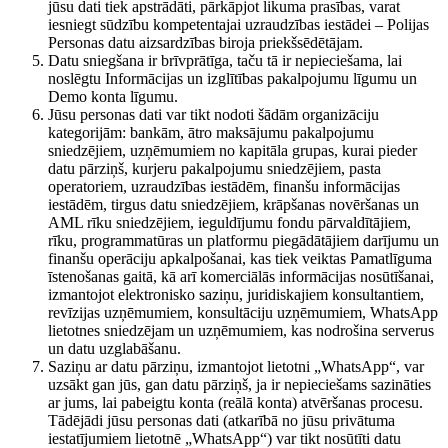
jūsu dati tiek apstrādāti, pārkāpjot likuma prasības, varat
iesniegt sūdzību kompetentajai uzraudzības iestādei – Polijas
Personas datu aizsardzības biroja priekšsēdētājam.
Datu sniegšana ir brīvprātīga, taču tā ir nepieciešama, lai
noslēgtu Informācijas un izglītības pakalpojumu līgumu un
Demo konta līgumu.
Jūsu personas dati var tikt nodoti šādām organizāciju
kategorijām: bankām, ātro maksājumu pakalpojumu
sniedzējiem, uzņēmumiem no kapitāla grupas, kurai pieder
datu pārziņš, kurjeru pakalpojumu sniedzējiem, pasta
operatoriem, uzraudzības iestādēm, finanšu informācijas
iestādēm, tirgus datu sniedzējiem, krāpšanas novēršanas un
AML rīku sniedzējiem, ieguldījumu fondu pārvaldītājiem,
rīku, programmatūras un platformu piegādātājiem darījumu un
finanšu operāciju apkalpošanai, kas tiek veiktas Pamatlīguma
īstenošanas gaitā, kā arī komerciālās informācijas nosūtīšanai,
izmantojot elektronisko saziņu, juridiskajiem konsultantiem,
revīzijas uzņēmumiem, konsultāciju uzņēmumiem, WhatsApp
lietotnes sniedzējam un uzņēmumiem, kas nodrošina serverus
un datu uzglabāšanu.
Saziņu ar datu pārziņu, izmantojot lietotni „WhatsApp“, var
uzsākt gan jūs, gan datu pārziņš, ja ir nepieciešams sazināties
ar jums, lai pabeigtu konta (reālā konta) atvēršanas procesu.
Tādējādi jūsu personas dati (atkarībā no jūsu privātuma
iestatījumiem lietotnē „WhatsApp“) var tikt nosūtīti datu