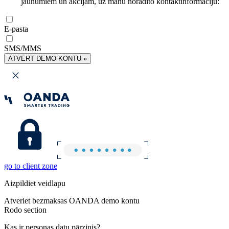
jaunumiem un akcijām, uz manu norādīto kontaktinformāciju:
E-pasta
SMS/MMS
ATVĒRT DEMO KONTU »
go to client zone
Aizpildiet veidlapu
Atveriet bezmaksas OANDA demo kontu
Rodo section
Kas ir personas datu pārzinis?