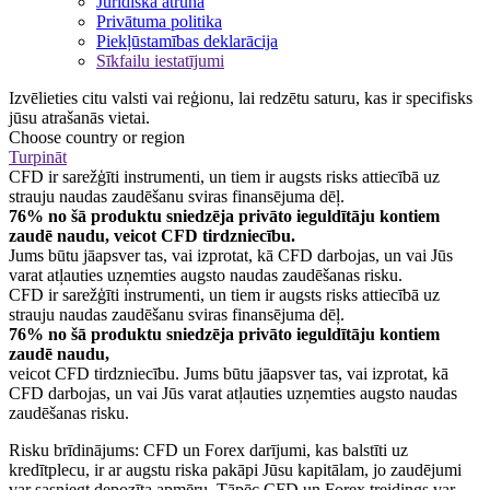
Juridiska atruna
Privātuma politika
Piekļūstamības deklarācija
Sīkfailu iestatījumi
Izvēlieties citu valsti vai reģionu, lai redzētu saturu, kas ir specifisks
jūsu atrašanās vietai.
Choose country or region
Turpināt
CFD ir sarežģīti instrumenti, un tiem ir augsts risks attiecībā uz
strauju naudas zaudēšanu sviras finansējuma dēļ.
76% no šā produktu sniedzēja privāto ieguldītāju kontiem
zaudē naudu, veicot CFD tirdzniecību.
Jums būtu jāapsver tas, vai izprotat, kā CFD darbojas, un vai Jūs
varat atļauties uzņemties augsto naudas zaudēšanas risku.
CFD ir sarežģīti instrumenti, un tiem ir augsts risks attiecībā uz
strauju naudas zaudēšanu sviras finansējuma dēļ.
76% no šā produktu sniedzēja privāto ieguldītāju kontiem
zaudē naudu,
veicot CFD tirdzniecību. Jums būtu jāapsver tas, vai izprotat, kā
CFD darbojas, un vai Jūs varat atļauties uzņemties augsto naudas
zaudēšanas risku.
Risku brīdinājums: CFD un Forex darījumi, kas balstīti uz
kredītplecu, ir ar augstu riska pakāpi Jūsu kapitālam, jo zaudējumi
var sasniegt depozīta apmēru. Tāpēc CFD un Forex treidings var