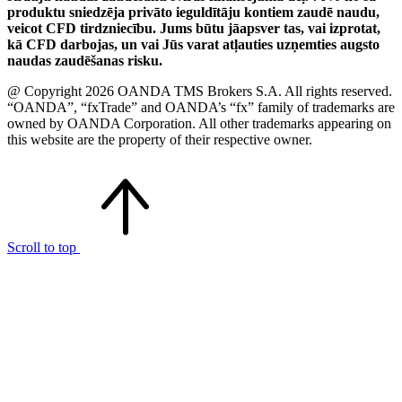
produktu sniedzēja privāto ieguldītāju kontiem zaudē naudu,
veicot CFD tirdzniecību. Jums būtu jāapsver tas, vai izprotat,
kā CFD darbojas, un vai Jūs varat atļauties uzņemties augsto
naudas zaudēšanas risku.
@ Copyright 2026 OANDA TMS Brokers S.A. All rights reserved.
“OANDA”, “fxTrade” and OANDA’s “fx” family of trademarks are
owned by OANDA Corporation. All other trademarks appearing on
this website are the property of their respective owner.
Scroll to top