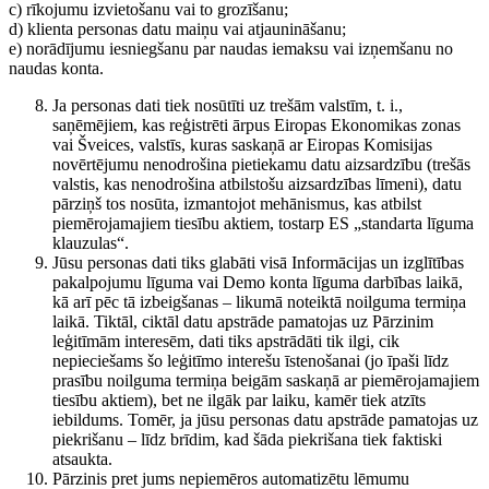
c) rīkojumu izvietošanu vai to grozīšanu;
d) klienta personas datu maiņu vai atjaunināšanu;
e) norādījumu iesniegšanu par naudas iemaksu vai izņemšanu no
naudas konta.
Ja personas dati tiek nosūtīti uz trešām valstīm, t. i.,
saņēmējiem, kas reģistrēti ārpus Eiropas Ekonomikas zonas
vai Šveices, valstīs, kuras saskaņā ar Eiropas Komisijas
novērtējumu nenodrošina pietiekamu datu aizsardzību (trešās
valstis, kas nenodrošina atbilstošu aizsardzības līmeni), datu
pārziņš tos nosūta, izmantojot mehānismus, kas atbilst
piemērojamajiem tiesību aktiem, tostarp ES „standarta līguma
klauzulas“.
Jūsu personas dati tiks glabāti visā Informācijas un izglītības
pakalpojumu līguma vai Demo konta līguma darbības laikā,
kā arī pēc tā izbeigšanas – likumā noteiktā noilguma termiņa
laikā. Tiktāl, ciktāl datu apstrāde pamatojas uz Pārzinim
leģitīmām interesēm, dati tiks apstrādāti tik ilgi, cik
nepieciešams šo leģitīmo interešu īstenošanai (jo īpaši līdz
prasību noilguma termiņa beigām saskaņā ar piemērojamajiem
tiesību aktiem), bet ne ilgāk par laiku, kamēr tiek atzīts
iebildums. Tomēr, ja jūsu personas datu apstrāde pamatojas uz
piekrišanu – līdz brīdim, kad šāda piekrišana tiek faktiski
atsaukta.
Pārzinis pret jums nepiemēros automatizētu lēmumu