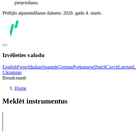
pieņemšanu.
Pēdējās atjaunināšanas datums: 2026. gada 4. marts.
Izvēlieties valodu
English
French
Italian
Spanish
German
Portuguese
Dutch
Czech
Latvian
L
Ukrainian
Breadcrumb
Home
Meklēt instrumentus