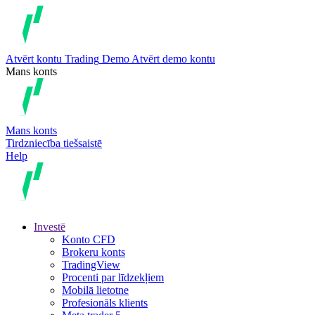
Atvērt kontu
Trading
Demo
Atvērt demo kontu
Mans konts
Mans konts
Tirdzniecība tiešsaistē
Help
Investē
Konto CFD
Brokeru konts
TradingView
Procenti par līdzekļiem
Mobilā lietotne
Profesionāls klients