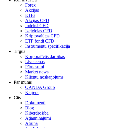
Forex
Akcijas
ETFs
Akcijas CFD
Indeksi CFD
Izejvielas CFD
Kriptovalūtas CFD
ETF fondi CFD
Instrumentu specifikācija
Tirgus
Korporatīvās darbības
Live cenas
Pārnesumi
Market news
Klientu noskaņojums
Par mums
OANDA Group
Karjera
Cits
Dokumenti
Blog
Kiberdrošība
Atjauninājumi
Atruna