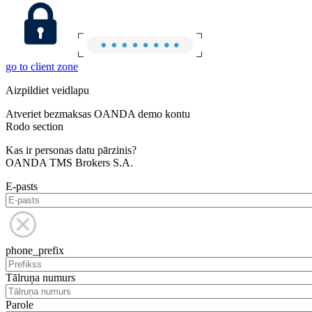
go to client zone
Aizpildiet veidlapu
Atveriet bezmaksas OANDA demo kontu
Rodo section
Kas ir personas datu pārzinis?
OANDA TMS Brokers S.A.
E-pasts
phone_prefix
Tālruņa numurs
Parole