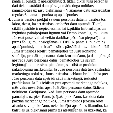
panta 1. punkta f) apakšpunkts; d. tiktāl, ciktāl jūsu personas
dati tiek apstrādāti datu pārziņa mārketinga nolūkos,
pamatojoties uz jūsu piekrišanu – Vispārīgās datu aizsardzības
regulas 6. panta 1. punkta a) apakšpunkts.
Jums ir tiesības piekļūt saviem personas datiem, tiesības tos
labot, dzēst, kā arī tiesības ierobežot datu apstrādi. Tiktāl,
ciktāl apstrāde ir nepieciešama, lai izpildītu Informācijas un
izglītības pakalpojumu līgumu vai Demo konta līgumu, kurā
Jūs esat puse, vai lai veiktu darbības pēc Jūsu pieprasījuma
pirms šo līgumu noslēgšanas (GDPR 6. panta 1. punkta b)
apakšpunkts), Jums ir arī tiesības pārsūtīt datus. Jebkurā brīdī
Jums ir tiesības iebilst, pamatojoties uz Jūsu konkrēto
situāciju, pret Jūsu personas datu izmantošanu, ja datu pārziņš
apstrādā Jūsu personas datus, pamatojoties uz savām
leģitīmajām interesēm, piemēram, saistībā ar produktu un
pakalpojumu mārketingu. Ja Jūsu personas dati tiek apstrādāti
mārketinga nolūkos, Jums ir tiesības jebkurā brīdī iebilst pret
Jūsu personas datu apstrādi šādā mārketingā, ieskaitot
profilēšanu. Ja Jūs iebilstat pret apstrādi mārketinga nolūkos,
mēs vairs nevarēsim apstrādāt Jūsu personas datus šādiem
nolūkiem. Gadījumos, kad Jūsu personas datu apstrāde
pamatojas uz piekrišanu, jo īpaši piekrišanu, kas dota datu
pārziņa mārketinga nolūkos, Jums ir tiesības jebkurā brīdī
atsaukt savu piekrišanu, neietekmējot apstrādes likumību, kas
balstījās uz piekrišanu pirms tās atsaukšanas. Ja uzskatāt, ka