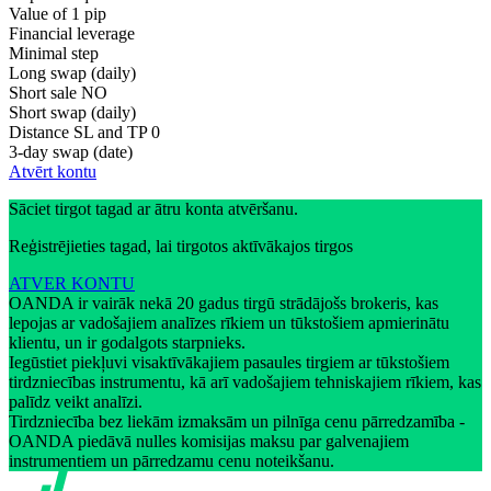
Value of 1 pip
Financial leverage
Minimal step
Long swap (daily)
Short sale
NO
Short swap (daily)
Distance SL and TP
0
3-day swap (date)
Atvērt kontu
Sāciet tirgot tagad ar ātru konta atvēršanu.
Reģistrējieties tagad, lai tirgotos aktīvākajos tirgos
ATVER KONTU
OANDA ir vairāk nekā 20 gadus tirgū strādājošs brokeris, kas
lepojas ar vadošajiem analīzes rīkiem un tūkstošiem apmierinātu
klientu, un ir godalgots starpnieks.
Iegūstiet piekļuvi visaktīvākajiem pasaules tirgiem ar tūkstošiem
tirdzniecības instrumentu, kā arī vadošajiem tehniskajiem rīkiem, kas
palīdz veikt analīzi.
Tirdzniecība bez liekām izmaksām un pilnīga cenu pārredzamība -
OANDA piedāvā nulles komisijas maksu par galvenajiem
instrumentiem un pārredzamu cenu noteikšanu.