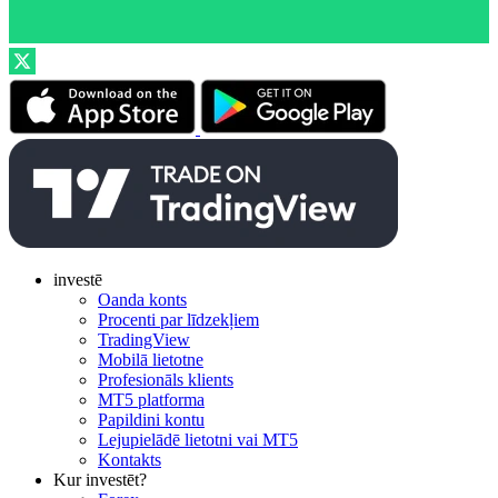
investē
Oanda konts
Procenti par līdzekļiem
TradingView
Mobilā lietotne
Profesionāls klients
MT5 platforma
Papildini kontu
Lejupielādē lietotni vai MT5
Kontakts
Kur investēt?