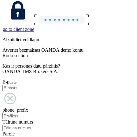
go to client zone
Aizpildiet veidlapu
Atveriet bezmaksas OANDA demo kontu
Rodo section
Kas ir personas datu pārzinis?
OANDA TMS Brokers S.A.
E-pasts
phone_prefix
Tālruņa numurs
Parole