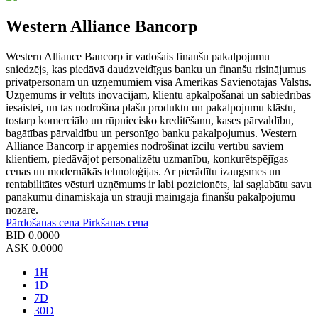
Western Alliance Bancorp
Western Alliance Bancorp ir vadošais finanšu pakalpojumu
sniedzējs, kas piedāvā daudzveidīgus banku un finanšu risinājumus
privātpersonām un uzņēmumiem visā Amerikas Savienotajās Valstīs.
Uzņēmums ir veltīts inovācijām, klientu apkalpošanai un sabiedrības
iesaistei, un tas nodrošina plašu produktu un pakalpojumu klāstu,
tostarp komerciālo un rūpniecisko kreditēšanu, kases pārvaldību,
bagātības pārvaldību un personīgo banku pakalpojumus. Western
Alliance Bancorp ir apņēmies nodrošināt izcilu vērtību saviem
klientiem, piedāvājot personalizētu uzmanību, konkurētspējīgas
cenas un modernākās tehnoloģijas. Ar pierādītu izaugsmes un
rentabilitātes vēsturi uzņēmums ir labi pozicionēts, lai saglabātu savu
panākumu dinamiskajā un strauji mainīgajā finanšu pakalpojumu
nozarē.
Pārdošanas cena
Pirkšanas cena
BID
0.0000
ASK
0.0000
1H
1D
7D
30D