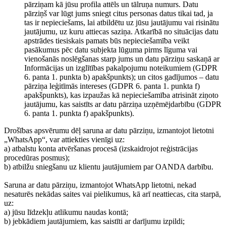
pārziņam kā jūsu profila attēls un tālruņa numurs. Datu
pārziņš var lūgt jums sniegt citus personas datus tikai tad, ja
tas ir nepieciešams, lai atbildētu uz jūsu jautājumu vai risinātu
jautājumu, uz kuru attiecas saziņa. Atkarībā no situācijas datu
apstrādes tiesiskais pamats būs nepieciešamība veikt
pasākumus pēc datu subjekta lūguma pirms līguma vai
vienošanās noslēgšanas starp jums un datu pārziņu saskaņā ar
Informācijas un izglītības pakalpojumu noteikumiem (GDPR
6. panta 1. punkta b) apakšpunkts); un citos gadījumos – datu
pārziņa leģitīmās intereses (GDPR 6. panta 1. punkta f)
apakšpunkts), kas izpaužas kā nepieciešamība atrisināt ziņoto
jautājumu, kas saistīts ar datu pārziņa uzņēmējdarbību (GDPR
6. panta 1. punkta f) apakšpunkts).
Drošības apsvērumu dēļ saruna ar datu pārziņu, izmantojot lietotni
„WhatsApp“, var attiekties vienīgi uz:
a) atbalstu konta atvēršanas procesā (izskaidrojot reģistrācijas
procedūras posmus);
b) atbilžu sniegšanu uz klientu jautājumiem par OANDA darbību.
Saruna ar datu pārziņu, izmantojot WhatsApp lietotni, nekad
nesaturēs nekādas saites vai pielikumus, kā arī neattiecas, cita starpā,
uz:
a) jūsu līdzekļu atlikumu naudas kontā;
b) jebkādiem jautājumiem, kas saistīti ar darījumu izpildi;