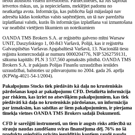
nebūt atbilstošs visiem investoriem. Pārliecinieties, ka Jūs saprotat
ietvertos riskus, un, ja nepieciešams, meklējiet padomu no
neatkarīga avota. Informācija, kas publicēta šajā mājaslapā nav
adresēta kādas konkrētas valsts saņēmējiem, un tā nav paredzēta
izplatīšanai valstīs, kurās šīs informācijas izplatīšana vai izmantošana
var neatbilst vietējiem likumiem un noteikumiem
OANDA TMS Brokers S.A. ar reģistrēto galveno mītni Warsaw
UNIT, Daszyńskiego 1, 00-843 Varšavā, Polijā, kas ir reģistrēta
Galvaspilsētas Varšavas Apgabaltiesā Varšavā, 13. Nacionālā tiesu
reģistra komercnodaļā ar numuru 0000204776, NIP 5262759131,
sākuma kapitāls: PLN 3 537,560 apmaksāts pilnībā. OANDA TMS
Brokers S.A. ir pakļauts Polijas Finanšu uzraudzības iestādes
uzraudzībai, balstoties uz pilnvarojumu no 2004. gada 26. aprīļa
(KPWig-4021-54-1/2004).
Pakalpojums Stocks tiek piedāvāts kā daļa no krusteniskās
pārdošanas kopā ar pakalpojumu CFD. Detalizēta informācija
par riskiem, kas izriet no atsevišķiem pakalpojumiem, kas tiek
piedāvāti kā daļa no krusteniskās pārdošanas, un informācija
par izmaksām, kas saistītas ar šiem pakalpojumiem, ir pieejama
tīmekļa vietnes OANDA TMS Brokers sadaļā Dokumenti.
CFD ir sarežģīti instrumenti, un tiem ir augsts risks attiecībā uz
strauju naudas zaudēšanu sviras finansējuma dēļ. 76% no šā
produktu sniedzēja privāto ieguldītāju kontiem zaudē naudu,