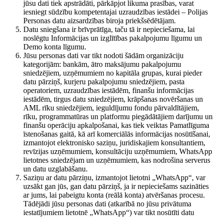
jūsu dati tiek apstrādāti, pārkāpjot likuma prasības, varat
iesniegt sūdzību kompetentajai uzraudzības iestādei – Polijas
Personas datu aizsardzības biroja priekšsēdētājam.
Datu sniegšana ir brīvprātīga, taču tā ir nepieciešama, lai
noslēgtu Informācijas un izglītības pakalpojumu līgumu un
Demo konta līgumu.
Jūsu personas dati var tikt nodoti šādām organizāciju
kategorijām: bankām, ātro maksājumu pakalpojumu
sniedzējiem, uzņēmumiem no kapitāla grupas, kurai pieder
datu pārziņš, kurjeru pakalpojumu sniedzējiem, pasta
operatoriem, uzraudzības iestādēm, finanšu informācijas
iestādēm, tirgus datu sniedzējiem, krāpšanas novēršanas un
AML rīku sniedzējiem, ieguldījumu fondu pārvaldītājiem,
rīku, programmatūras un platformu piegādātājiem darījumu un
finanšu operāciju apkalpošanai, kas tiek veiktas Pamatlīguma
īstenošanas gaitā, kā arī komerciālās informācijas nosūtīšanai,
izmantojot elektronisko saziņu, juridiskajiem konsultantiem,
revīzijas uzņēmumiem, konsultāciju uzņēmumiem, WhatsApp
lietotnes sniedzējam un uzņēmumiem, kas nodrošina serverus
un datu uzglabāšanu.
Saziņu ar datu pārziņu, izmantojot lietotni „WhatsApp“, var
uzsākt gan jūs, gan datu pārziņš, ja ir nepieciešams sazināties
ar jums, lai pabeigtu konta (reālā konta) atvēršanas procesu.
Tādējādi jūsu personas dati (atkarībā no jūsu privātuma
iestatījumiem lietotnē „WhatsApp“) var tikt nosūtīti datu