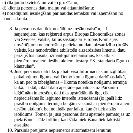
c) rīkojumu izvietošanu vai to grozīšanu;
d) klienta personas datu maiņu vai atjaunināšanu;
e) norādījumu iesniegšanu par naudas iemaksu vai izņemšanu no
naudas konta.
Ja personas dati tiek nosūtīti uz trešām valstīm, t. i.,
saņēmējiem, kas reģistrēti ārpus Eiropas Ekonomikas zonas
vai Šveices, valstīs, kuras saskaņā ar Eiropas Komisijas
novērtējumu nenodrošina pietiekamu datu aizsardzību (trešās
valstis, kas nenodrošina atbilstošu aizsardzības līmeni), datu
pārziņš tos nosūta, izmantojot mehānismus, kas atbilst
piemērojamajiem tiesību aktiem, tostarp ES „standarta līguma
klauzulas“.
Jūsu personas dati tiks glabāti visā Informācijas un izglītības
pakalpojumu līguma vai Demo konta līguma darbības laikā,
kā arī pēc tā izbeigšanas – likumā noteiktā noilguma termiņa
laikā. Tiktāl, ciktāl datu apstrāde pamatojas uz Pārzinim
leģitīmām interesēm, dati tiks apstrādāti tik ilgi, cik
nepieciešams šo leģitīmo interešu īstenošanai (jo īpaši līdz
prasību noilguma termiņa beigām saskaņā ar piemērojamajiem
tiesību aktiem), bet ne ilgāk par laiku, kamēr tiek atzīts
iebildums. Tomēr, ja jūsu personas datu apstrāde pamatojas uz
piekrišanu – līdz brīdim, kad šāda piekrišana tiek faktiski
atsaukta.
Pārzinis pret jums nepiemēros automatizētu lēmumu