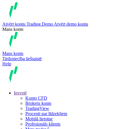
Atvērt kontu
Trading
Demo
Atvērt demo kontu
Mans konts
Mans konts
Tirdzniecība tiešsaistē
Help
Investē
Konto CFD
Brokeru konts
TradingView
Procenti par līdzekļiem
Mobilā lietotne
Profesionāls klients