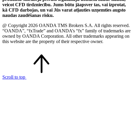
veicot CFD tirdzniecību. Jums būtu jāapsver tas, vai izprotat,
kā CFD darbojas, un vai Jūs varat atļauties uzņemties augsto
naudas zaudēšanas risku.
@ Copyright 2026 OANDA TMS Brokers S.A. All rights reserved.
“OANDA”, “fxTrade” and OANDA’s “fx” family of trademarks are
owned by OANDA Corporation. All other trademarks appearing on
this website are the property of their respective owner.
Scroll to top