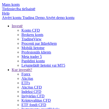
Mans konts
Tirdzniecība tiešsaistē
Help
Atvērt kontu
Trading
Demo
Atvērt demo kontu
Investē
Konto CFD
Brokeru konts
TradingView
Procenti par līdzekļiem
Mobilā lietotne
Profesionāls klients
Meta trader 5
Papildini kontu
Lejupielādē lietotni vai MT5
Kur investēt?
Forex
Akcijas
ETFs
Akcijas CFD
Indeksi CFD
Izejvielas CFD
Kriptovalūtas CFD
ETF fondi CFD