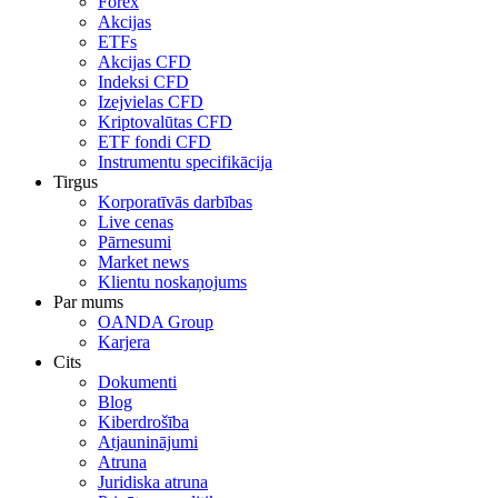
Forex
Akcijas
ETFs
Akcijas CFD
Indeksi CFD
Izejvielas CFD
Kriptovalūtas CFD
ETF fondi CFD
Instrumentu specifikācija
Tirgus
Korporatīvās darbības
Live cenas
Pārnesumi
Market news
Klientu noskaņojums
Par mums
OANDA Group
Karjera
Cits
Dokumenti
Blog
Kiberdrošība
Atjauninājumi
Atruna
Juridiska atruna