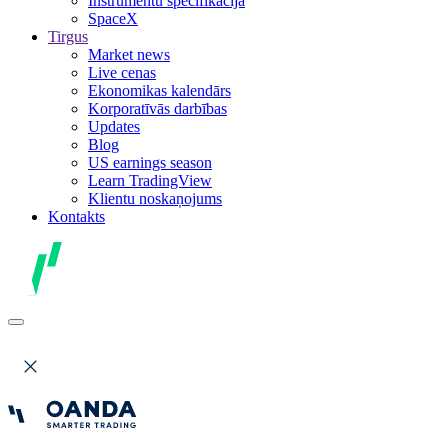
Instrumentu specifikācija
SpaceX
Tirgus
Market news
Live cenas
Ekonomikas kalendārs
Korporatīvās darbības
Updates
Blog
US earnings season
Learn TradingView
Klientu noskaņojums
Kontakts