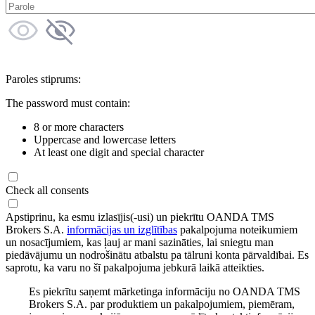
Paroles stiprums:
The password must contain:
8 or more characters
Uppercase and lowercase letters
At least one digit and special character
Check all consents
Apstiprinu, ka esmu izlasījis(-usi) un piekrītu OANDA TMS
Brokers S.A.
informācijas un izglītības
pakalpojuma noteikumiem
un nosacījumiem, kas ļauj ar mani sazināties, lai sniegtu man
piedāvājumu un nodrošinātu atbalstu pa tālruni konta pārvaldībai. Es
saprotu, ka varu no šī pakalpojuma jebkurā laikā atteikties.
Es piekrītu saņemt mārketinga informāciju no OANDA TMS
Brokers S.A. par produktiem un pakalpojumiem, piemēram,