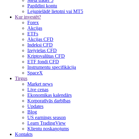
Meta trader 5
Papildini kontu
Lejupielādē lietotni vai MT5
Kur investēt?
Forex
Akcijas
ETFs
Akcijas CFD
Indeksi CFD
Izejvielas CFD
Kriptovalūtas CFD
ETF fondi CFD
Instrumentu specifikācija
SpaceX
Tirgus
Market news
Live cenas
Ekonomikas kalendārs
Korporatīvās darbības
Updates
Blog
US earnings season
Learn TradingView
Klientu noskaņojums
Kontakts