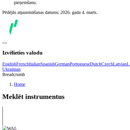
pieņemšanu.
Pēdējās atjaunināšanas datums: 2026. gada 4. marts.
Izvēlieties valodu
English
French
Italian
Spanish
German
Portuguese
Dutch
Czech
Latvian
L
Ukrainian
Breadcrumb
Home
Meklēt instrumentus