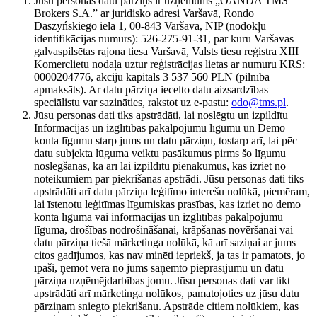
Jūsu personas datu pārziņš ir uzņēmums „OANDA TMS
Brokers S.A.” ar juridisko adresi Varšavā, Rondo
Daszyńskiego iela 1, 00-843 Varšava, NIP (nodokļu
identifikācijas numurs): 526-275-91-31, par kuru Varšavas
galvaspilsētas rajona tiesa Varšavā, Valsts tiesu reģistra XIII
Komerclietu nodaļa uztur reģistrācijas lietas ar numuru KRS:
0000204776, akciju kapitāls 3 537 560 PLN (pilnībā
apmaksāts). Ar datu pārziņa iecelto datu aizsardzības
speciālistu var sazināties, rakstot uz e-pastu:
odo@tms.pl
.
Jūsu personas dati tiks apstrādāti, lai noslēgtu un izpildītu
Informācijas un izglītības pakalpojumu līgumu un Demo
konta līgumu starp jums un datu pārziņu, tostarp arī, lai pēc
datu subjekta lūguma veiktu pasākumus pirms šo līgumu
noslēgšanas, kā arī lai izpildītu pienākumus, kas izriet no
noteikumiem par piekrišanas apstrādi. Jūsu personas dati tiks
apstrādāti arī datu pārziņa leģitīmo interešu nolūkā, piemēram,
lai īstenotu leģitīmas līgumiskas prasības, kas izriet no demo
konta līguma vai informācijas un izglītības pakalpojumu
līguma, drošības nodrošināšanai, krāpšanas novēršanai vai
datu pārziņa tiešā mārketinga nolūkā, kā arī saziņai ar jums
citos gadījumos, kas nav minēti iepriekš, ja tas ir pamatots, jo
īpaši, ņemot vērā no jums saņemto pieprasījumu un datu
pārziņa uzņēmējdarbības jomu. Jūsu personas dati var tikt
apstrādāti arī mārketinga nolūkos, pamatojoties uz jūsu datu
pārziņam sniegto piekrišanu. Apstrāde citiem nolūkiem, kas