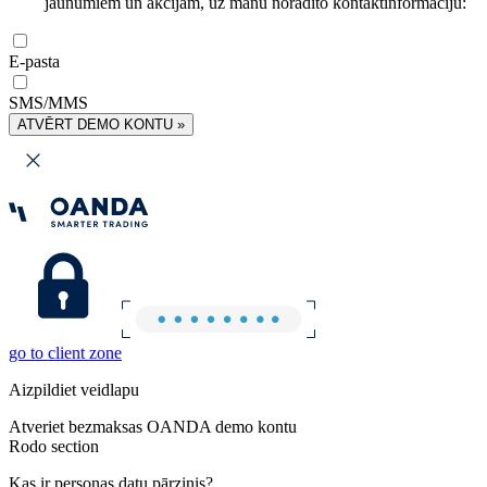
jaunumiem un akcijām, uz manu norādīto kontaktinformāciju:
E-pasta
SMS/MMS
ATVĒRT DEMO KONTU »
go to client zone
Aizpildiet veidlapu
Atveriet bezmaksas OANDA demo kontu
Rodo section
Kas ir personas datu pārzinis?