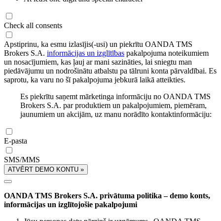
Check all consents
Apstiprinu, ka esmu izlasījis(-usi) un piekrītu OANDA TMS
Brokers S.A.
informācijas un izglītības
pakalpojuma noteikumiem
un nosacījumiem, kas ļauj ar mani sazināties, lai sniegtu man
piedāvājumu un nodrošinātu atbalstu pa tālruni konta pārvaldībai. Es
saprotu, ka varu no šī pakalpojuma jebkurā laikā atteikties.
Es piekrītu saņemt mārketinga informāciju no OANDA TMS
Brokers S.A. par produktiem un pakalpojumiem, piemēram,
jaunumiem un akcijām, uz manu norādīto kontaktinformāciju:
E-pasta
SMS/MMS
ATVĒRT DEMO KONTU »
OANDA TMS Brokers S.A. privātuma politika – demo konts,
informācijas un izglītojošie pakalpojumi