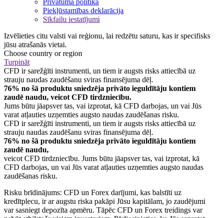
Privātuma politika
Piekļūstamības deklarācija
Sīkfailu iestatījumi
Izvēlieties citu valsti vai reģionu, lai redzētu saturu, kas ir specifisks
jūsu atrašanās vietai.
Choose country or region
Turpināt
CFD ir sarežģīti instrumenti, un tiem ir augsts risks attiecībā uz
strauju naudas zaudēšanu sviras finansējuma dēļ.
76% no šā produktu sniedzēja privāto ieguldītāju kontiem
zaudē naudu, veicot CFD tirdzniecību.
Jums būtu jāapsver tas, vai izprotat, kā CFD darbojas, un vai Jūs
varat atļauties uzņemties augsto naudas zaudēšanas risku.
CFD ir sarežģīti instrumenti, un tiem ir augsts risks attiecībā uz
strauju naudas zaudēšanu sviras finansējuma dēļ.
76% no šā produktu sniedzēja privāto ieguldītāju kontiem
zaudē naudu,
veicot CFD tirdzniecību. Jums būtu jāapsver tas, vai izprotat, kā
CFD darbojas, un vai Jūs varat atļauties uzņemties augsto naudas
zaudēšanas risku.
Risku brīdinājums: CFD un Forex darījumi, kas balstīti uz
kredītplecu, ir ar augstu riska pakāpi Jūsu kapitālam, jo zaudējumi
var sasniegt depozīta apmēru. Tāpēc CFD un Forex treidings var