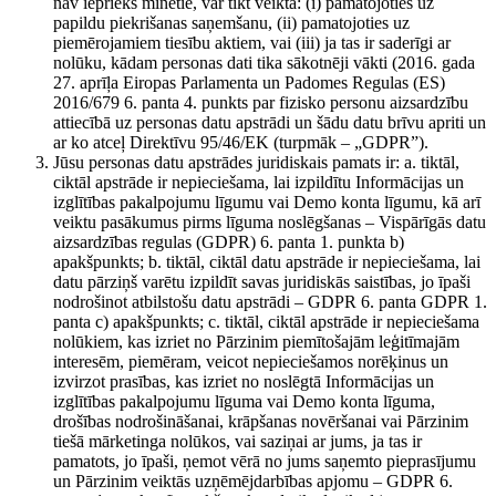
nav iepriekš minētie, var tikt veikta: (i) pamatojoties uz
papildu piekrišanas saņemšanu, (ii) pamatojoties uz
piemērojamiem tiesību aktiem, vai (iii) ja tas ir saderīgi ar
nolūku, kādam personas dati tika sākotnēji vākti (2016. gada
27. aprīļa Eiropas Parlamenta un Padomes Regulas (ES)
2016/679 6. panta 4. punkts par fizisko personu aizsardzību
attiecībā uz personas datu apstrādi un šādu datu brīvu apriti un
ar ko atceļ Direktīvu 95/46/EK (turpmāk – „GDPR”).
Jūsu personas datu apstrādes juridiskais pamats ir: a. tiktāl,
ciktāl apstrāde ir nepieciešama, lai izpildītu Informācijas un
izglītības pakalpojumu līgumu vai Demo konta līgumu, kā arī
veiktu pasākumus pirms līguma noslēgšanas – Vispārīgās datu
aizsardzības regulas (GDPR) 6. panta 1. punkta b)
apakšpunkts; b. tiktāl, ciktāl datu apstrāde ir nepieciešama, lai
datu pārziņš varētu izpildīt savas juridiskās saistības, jo īpaši
nodrošinot atbilstošu datu apstrādi – GDPR 6. panta GDPR 1.
panta c) apakšpunkts; c. tiktāl, ciktāl apstrāde ir nepieciešama
nolūkiem, kas izriet no Pārzinim piemītošajām leģitīmajām
interesēm, piemēram, veicot nepieciešamos norēķinus un
izvirzot prasības, kas izriet no noslēgtā Informācijas un
izglītības pakalpojumu līguma vai Demo konta līguma,
drošības nodrošināšanai, krāpšanas novēršanai vai Pārzinim
tiešā mārketinga nolūkos, vai saziņai ar jums, ja tas ir
pamatots, jo īpaši, ņemot vērā no jums saņemto pieprasījumu
un Pārzinim veiktās uzņēmējdarbības apjomu – GDPR 6.