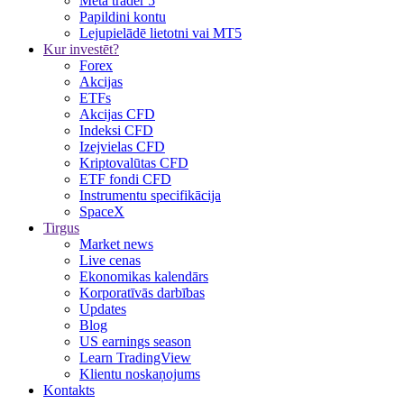
Meta trader 5
Papildini kontu
Lejupielādē lietotni vai MT5
Kur investēt?
Forex
Akcijas
ETFs
Akcijas CFD
Indeksi CFD
Izejvielas CFD
Kriptovalūtas CFD
ETF fondi CFD
Instrumentu specifikācija
SpaceX
Tirgus
Market news
Live cenas
Ekonomikas kalendārs
Korporatīvās darbības
Updates
Blog
US earnings season
Learn TradingView
Klientu noskaņojums
Kontakts