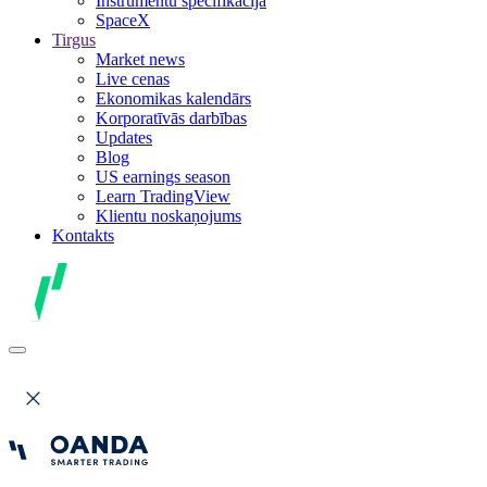
Instrumentu specifikācija
SpaceX
Tirgus
Market news
Live cenas
Ekonomikas kalendārs
Korporatīvās darbības
Updates
Blog
US earnings season
Learn TradingView
Klientu noskaņojums
Kontakts