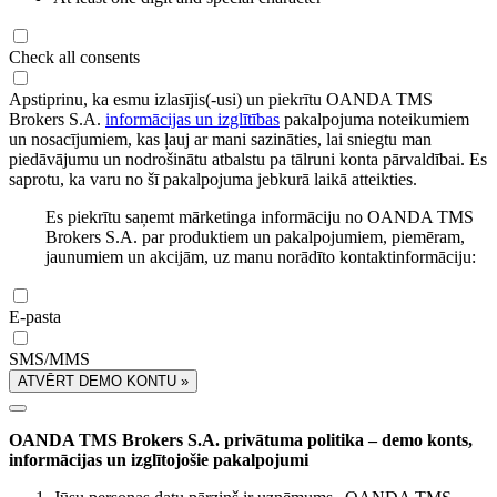
Check all consents
Apstiprinu, ka esmu izlasījis(-usi) un piekrītu OANDA TMS
Brokers S.A.
informācijas un izglītības
pakalpojuma noteikumiem
un nosacījumiem, kas ļauj ar mani sazināties, lai sniegtu man
piedāvājumu un nodrošinātu atbalstu pa tālruni konta pārvaldībai. Es
saprotu, ka varu no šī pakalpojuma jebkurā laikā atteikties.
Es piekrītu saņemt mārketinga informāciju no OANDA TMS
Brokers S.A. par produktiem un pakalpojumiem, piemēram,
jaunumiem un akcijām, uz manu norādīto kontaktinformāciju:
E-pasta
SMS/MMS
ATVĒRT DEMO KONTU »
OANDA TMS Brokers S.A. privātuma politika – demo konts,
informācijas un izglītojošie pakalpojumi