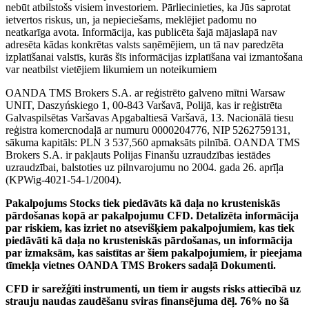
nebūt atbilstošs visiem investoriem. Pārliecinieties, ka Jūs saprotat
ietvertos riskus, un, ja nepieciešams, meklējiet padomu no
neatkarīga avota. Informācija, kas publicēta šajā mājaslapā nav
adresēta kādas konkrētas valsts saņēmējiem, un tā nav paredzēta
izplatīšanai valstīs, kurās šīs informācijas izplatīšana vai izmantošana
var neatbilst vietējiem likumiem un noteikumiem
OANDA TMS Brokers S.A. ar reģistrēto galveno mītni Warsaw
UNIT, Daszyńskiego 1, 00-843 Varšavā, Polijā, kas ir reģistrēta
Galvaspilsētas Varšavas Apgabaltiesā Varšavā, 13. Nacionālā tiesu
reģistra komercnodaļā ar numuru 0000204776, NIP 5262759131,
sākuma kapitāls: PLN 3 537,560 apmaksāts pilnībā. OANDA TMS
Brokers S.A. ir pakļauts Polijas Finanšu uzraudzības iestādes
uzraudzībai, balstoties uz pilnvarojumu no 2004. gada 26. aprīļa
(KPWig-4021-54-1/2004).
Pakalpojums Stocks tiek piedāvāts kā daļa no krusteniskās
pārdošanas kopā ar pakalpojumu CFD. Detalizēta informācija
par riskiem, kas izriet no atsevišķiem pakalpojumiem, kas tiek
piedāvāti kā daļa no krusteniskās pārdošanas, un informācija
par izmaksām, kas saistītas ar šiem pakalpojumiem, ir pieejama
tīmekļa vietnes OANDA TMS Brokers sadaļā Dokumenti.
CFD ir sarežģīti instrumenti, un tiem ir augsts risks attiecībā uz
strauju naudas zaudēšanu sviras finansējuma dēļ. 76% no šā