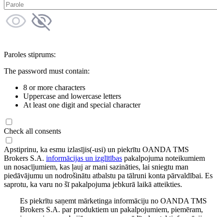
Paroles stiprums:
The password must contain:
8 or more characters
Uppercase and lowercase letters
At least one digit and special character
Check all consents
Apstiprinu, ka esmu izlasījis(-usi) un piekrītu OANDA TMS
Brokers S.A.
informācijas un izglītības
pakalpojuma noteikumiem
un nosacījumiem, kas ļauj ar mani sazināties, lai sniegtu man
piedāvājumu un nodrošinātu atbalstu pa tālruni konta pārvaldībai. Es
saprotu, ka varu no šī pakalpojuma jebkurā laikā atteikties.
Es piekrītu saņemt mārketinga informāciju no OANDA TMS
Brokers S.A. par produktiem un pakalpojumiem, piemēram,