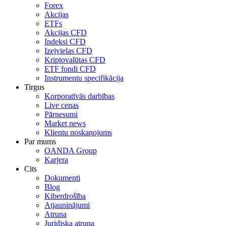
Forex
Akcijas
ETFs
Akcijas CFD
Indeksi CFD
Izejvielas CFD
Kriptovalūtas CFD
ETF fondi CFD
Instrumentu specifikācija
Tirgus
Korporatīvās darbības
Live cenas
Pārnesumi
Market news
Klientu noskaņojums
Par mums
OANDA Group
Karjera
Cits
Dokumenti
Blog
Kiberdrošība
Atjauninājumi
Atruna
Juridiska atruna