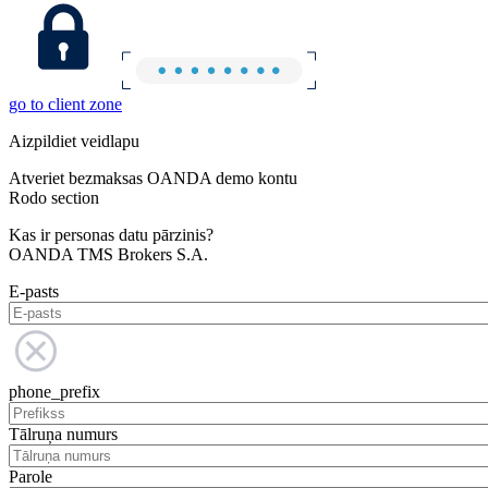
go to client zone
Aizpildiet veidlapu
Atveriet bezmaksas OANDA demo kontu
Rodo section
Kas ir personas datu pārzinis?
OANDA TMS Brokers S.A.
E-pasts
phone_prefix
Tālruņa numurs
Parole