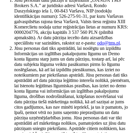
Jūsu personas datu pārziņš ir uzņēmums „OANDA TMS
Brokers S.A.” ar juridisko adresi Varšavā, Rondo
Daszyńskiego iela 1, 00-843 Varšava, NIP (nodokļu
identifikācijas numurs): 526-275-91-31, par kuru Varšavas
galvaspilsētas rajona tiesa Varšavā, Valsts tiesu reģistra XIII
Komerclietu nodaļa uztur reģistrācijas lietas ar numuru KRS:
0000204776, akciju kapitāls 3 537 560 PLN (pilnībā
apmaksāts). Ar datu pārziņa iecelto datu aizsardzības
speciālistu var sazināties, rakstot uz e-pastu:
odo@tms.pl
.
Jūsu personas dati tiks apstrādāti, lai noslēgtu un izpildītu
Informācijas un izglītības pakalpojumu līgumu un Demo
konta līgumu starp jums un datu pārziņu, tostarp arī, lai pēc
datu subjekta lūguma veiktu pasākumus pirms šo līgumu
noslēgšanas, kā arī lai izpildītu pienākumus, kas izriet no
noteikumiem par piekrišanas apstrādi. Jūsu personas dati tiks
apstrādāti arī datu pārziņa leģitīmo interešu nolūkā, piemēram,
lai īstenotu leģitīmas līgumiskas prasības, kas izriet no demo
konta līguma vai informācijas un izglītības pakalpojumu
līguma, drošības nodrošināšanai, krāpšanas novēršanai vai
datu pārziņa tiešā mārketinga nolūkā, kā arī saziņai ar jums
citos gadījumos, kas nav minēti iepriekš, ja tas ir pamatots, jo
īpaši, ņemot vērā no jums saņemto pieprasījumu un datu
pārziņa uzņēmējdarbības jomu. Jūsu personas dati var tikt
apstrādāti arī mārketinga nolūkos, pamatojoties uz jūsu datu
pārziņam sniegto piekrišanu. Apstrāde citiem nolūkiem, kas