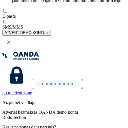
jaunumiem un akcijām, uz manu norādīto kontaktinformāciju:
E-pasta
SMS/MMS
ATVĒRT DEMO KONTU »
go to client zone
Aizpildiet veidlapu
Atveriet bezmaksas OANDA demo kontu
Rodo section
Kas ir personas datu pārzinis?