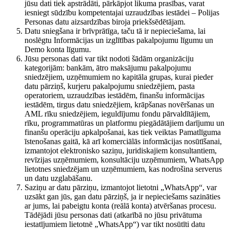
jūsu dati tiek apstrādāti, pārkāpjot likuma prasības, varat
iesniegt sūdzību kompetentajai uzraudzības iestādei – Polijas
Personas datu aizsardzības biroja priekšsēdētājam.
Datu sniegšana ir brīvprātīga, taču tā ir nepieciešama, lai
noslēgtu Informācijas un izglītības pakalpojumu līgumu un
Demo konta līgumu.
Jūsu personas dati var tikt nodoti šādām organizāciju
kategorijām: bankām, ātro maksājumu pakalpojumu
sniedzējiem, uzņēmumiem no kapitāla grupas, kurai pieder
datu pārziņš, kurjeru pakalpojumu sniedzējiem, pasta
operatoriem, uzraudzības iestādēm, finanšu informācijas
iestādēm, tirgus datu sniedzējiem, krāpšanas novēršanas un
AML rīku sniedzējiem, ieguldījumu fondu pārvaldītājiem,
rīku, programmatūras un platformu piegādātājiem darījumu un
finanšu operāciju apkalpošanai, kas tiek veiktas Pamatlīguma
īstenošanas gaitā, kā arī komerciālās informācijas nosūtīšanai,
izmantojot elektronisko saziņu, juridiskajiem konsultantiem,
revīzijas uzņēmumiem, konsultāciju uzņēmumiem, WhatsApp
lietotnes sniedzējam un uzņēmumiem, kas nodrošina serverus
un datu uzglabāšanu.
Saziņu ar datu pārziņu, izmantojot lietotni „WhatsApp“, var
uzsākt gan jūs, gan datu pārziņš, ja ir nepieciešams sazināties
ar jums, lai pabeigtu konta (reālā konta) atvēršanas procesu.
Tādējādi jūsu personas dati (atkarībā no jūsu privātuma
iestatījumiem lietotnē „WhatsApp“) var tikt nosūtīti datu