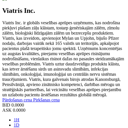
Viatris Inc.
Viatris Inc. ir globāls veselības aprūpes uzņēmums, kas nodrošina
piekļuvi plašam zāļu klāstam, tostarp ģenēriskajām zālēm, zīmolu
zālēm, bioloģiski līdzīgajām zālēm un bezrecepšu produktiem.
Viatris, kas izveidots, apvienojot Mylan un Upjohn, bijušo Pfizer
nodaļu, darbojas vairāk nekā 165 valstīs un teritorijās, apkalpojot
pacientus plašā terapeitisko jomu spektrā. Uzņēmums koncentrējas
uz augstas kvalitātes, pieejamu veselības aprūpes risinājumu
nodrošināšanu, vienlaikus risinot dažas no pasaules steidzamākajām
veselības problēmām. Viatris uztur daudzveidīgu produktu klāstu,
kas ietver ārstēšanu sirds un asinsvadu slimībām, infekcijas
slimībām, onkoloģijai, imunoloģijai un centrālās nervu sistēmas
traucējumiem. Viatris, kura galvenais birojs atrodas Kanonsburgā,
Pensilvānijā, apvieno zinātnisko kompetenci, darbības mērogu un
stratēģiskās partnerības, lai veicinātu veselības aprūpes pieejamību
un uzlabotu pacientu ārstēšanas rezultātus globālā mērogā.
Pārdošanas cena
Pirkšanas cena
BID
0.0000
ASK
0.0000
1H
1D