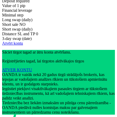
Deposit required
Value of 1 pip
Financial leverage
Minimal step
Long swap (daily)
Short sale
NO
Short swap (daily)
Distance SL and TP
0
3-day swap (date)
Atvērt kontu
Sāciet tirgot tagad ar ātru konta atvēršanu.
Reģistrējieties tagad, lai tirgotos aktīvākajos tirgos
ATVER KONTU
OANDA ir vairāk nekā 20 gadus tirgū strādājošs brokeris, kas
lepojas ar vadošajiem analīzes rīkiem un tūkstošiem apmierinātu
klientu, un ir godalgots starpnieks.
Iegūstiet piekļuvi visaktīvākajiem pasaules tirgiem ar tūkstošiem
tirdzniecības instrumentu, kā arī vadošajiem tehniskajiem rīkiem, kas
palīdz veikt analīzi.
Tirdzniecība bez liekām izmaksām un pilnīga cenu pārredzamība -
OANDA piedāvā nulles komisijas maksu par galvenajiem
instrumentiem un pārredzamu cenu noteikšanu.