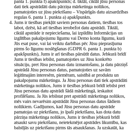
panta 1. punkta f) apakšpunkts; d. tiktāl, ciktāl jūsu personas
dati tiek apstrādāti datu pārziņa mārketinga nolūkos,
pamatojoties uz jūsu piekrišanu – Vispārīgās datu aizsardzības
regulas 6. panta 1. punkta a) apakšpunkts.
Jums ir tiesības piekļūt saviem personas datiem, tiesības tos
labot, dzēst, kā arī tiesības ierobežot datu apstrādi. Tiktāl,
ciktāl apstrāde ir nepieciešama, lai izpildītu Informācijas un
izglītības pakalpojumu līgumu vai Demo konta līgumu, kurā
Jūs esat puse, vai lai veiktu darbības pēc Jūsu pieprasījuma
pirms šo līgumu noslēgšanas (GDPR 6. panta 1. punkta b)
apakšpunkts), Jums ir arī tiesības pārsūtīt datus. Jebkurā brīdī
Jums ir tiesības iebilst, pamatojoties uz Jūsu konkrēto
situāciju, pret Jūsu personas datu izmantošanu, ja datu pārziņš
apstrādā Jūsu personas datus, pamatojoties uz savām
leģitīmajām interesēm, piemēram, saistībā ar produktu un
pakalpojumu mārketingu. Ja Jūsu personas dati tiek apstrādāti
mārketinga nolūkos, Jums ir tiesības jebkurā brīdī iebilst pret
Jūsu personas datu apstrādi šādā mārketingā, ieskaitot
profilēšanu. Ja Jūs iebilstat pret apstrādi mārketinga nolūkos,
mēs vairs nevarēsim apstrādāt Jūsu personas datus šādiem
nolūkiem. Gadījumos, kad Jūsu personas datu apstrāde
pamatojas uz piekrišanu, jo īpaši piekrišanu, kas dota datu
pārziņa mārketinga nolūkos, Jums ir tiesības jebkurā brīdī
atsaukt savu piekrišanu, neietekmējot apstrādes likumību, kas
balstījās uz piekrišanu pirms tās atsaukšanas. Ja uzskatāt, ka