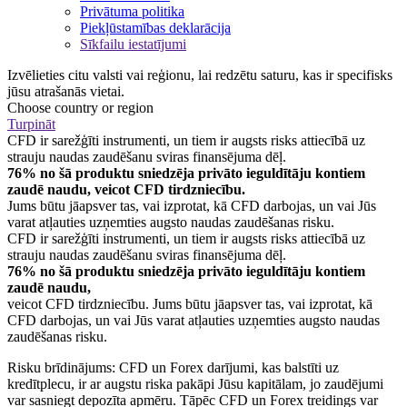
Privātuma politika
Piekļūstamības deklarācija
Sīkfailu iestatījumi
Izvēlieties citu valsti vai reģionu, lai redzētu saturu, kas ir specifisks
jūsu atrašanās vietai.
Choose country or region
Turpināt
CFD ir sarežģīti instrumenti, un tiem ir augsts risks attiecībā uz
strauju naudas zaudēšanu sviras finansējuma dēļ.
76% no šā produktu sniedzēja privāto ieguldītāju kontiem
zaudē naudu, veicot CFD tirdzniecību.
Jums būtu jāapsver tas, vai izprotat, kā CFD darbojas, un vai Jūs
varat atļauties uzņemties augsto naudas zaudēšanas risku.
CFD ir sarežģīti instrumenti, un tiem ir augsts risks attiecībā uz
strauju naudas zaudēšanu sviras finansējuma dēļ.
76% no šā produktu sniedzēja privāto ieguldītāju kontiem
zaudē naudu,
veicot CFD tirdzniecību. Jums būtu jāapsver tas, vai izprotat, kā
CFD darbojas, un vai Jūs varat atļauties uzņemties augsto naudas
zaudēšanas risku.
Risku brīdinājums: CFD un Forex darījumi, kas balstīti uz
kredītplecu, ir ar augstu riska pakāpi Jūsu kapitālam, jo zaudējumi
var sasniegt depozīta apmēru. Tāpēc CFD un Forex treidings var