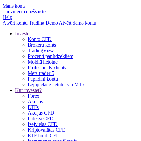
Mans konts
Tirdzniecība tiešsaistē
Help
Atvērt kontu
Trading
Demo
Atvērt demo kontu
Investē
Konto CFD
Brokeru konts
TradingView
Procenti par līdzekļiem
Mobilā lietotne
Profesionāls klients
Meta trader 5
Papildini kontu
Lejupielādē lietotni vai MT5
Kur investēt?
Forex
Akcijas
ETFs
Akcijas CFD
Indeksi CFD
Izejvielas CFD
Kriptovalūtas CFD
ETF fondi CFD