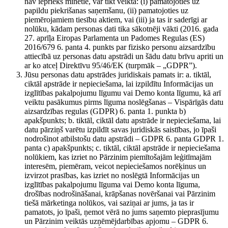
nav iepriekš minētie, var tikt veikta: (i) pamatojoties uz
papildu piekrišanas saņemšanu, (ii) pamatojoties uz
piemērojamiem tiesību aktiem, vai (iii) ja tas ir saderīgi ar
nolūku, kādam personas dati tika sākotnēji vākti (2016. gada
27. aprīļa Eiropas Parlamenta un Padomes Regulas (ES)
2016/679 6. panta 4. punkts par fizisko personu aizsardzību
attiecībā uz personas datu apstrādi un šādu datu brīvu apriti un
ar ko atceļ Direktīvu 95/46/EK (turpmāk – „GDPR”).
Jūsu personas datu apstrādes juridiskais pamats ir: a. tiktāl,
ciktāl apstrāde ir nepieciešama, lai izpildītu Informācijas un
izglītības pakalpojumu līgumu vai Demo konta līgumu, kā arī
veiktu pasākumus pirms līguma noslēgšanas – Vispārīgās datu
aizsardzības regulas (GDPR) 6. panta 1. punkta b)
apakšpunkts; b. tiktāl, ciktāl datu apstrāde ir nepieciešama, lai
datu pārziņš varētu izpildīt savas juridiskās saistības, jo īpaši
nodrošinot atbilstošu datu apstrādi – GDPR 6. panta GDPR 1.
panta c) apakšpunkts; c. tiktāl, ciktāl apstrāde ir nepieciešama
nolūkiem, kas izriet no Pārzinim piemītošajām leģitīmajām
interesēm, piemēram, veicot nepieciešamos norēķinus un
izvirzot prasības, kas izriet no noslēgtā Informācijas un
izglītības pakalpojumu līguma vai Demo konta līguma,
drošības nodrošināšanai, krāpšanas novēršanai vai Pārzinim
tiešā mārketinga nolūkos, vai saziņai ar jums, ja tas ir
pamatots, jo īpaši, ņemot vērā no jums saņemto pieprasījumu
un Pārzinim veiktās uzņēmējdarbības apjomu – GDPR 6.