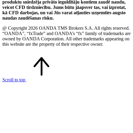
produktu sniedzēja privāto ieguldītāju kontiem zaudē naudu,
veicot CFD tirdzniecību. Jums būtu jāapsver tas, vai izprotat,
kā CFD darbojas, un vai Jūs varat atļauties uzņemties augsto
naudas zaudēšanas risku.
@ Copyright 2026 OANDA TMS Brokers S.A. All rights reserved.
“OANDA”, “fxTrade” and OANDA’s “fx” family of trademarks are
owned by OANDA Corporation. All other trademarks appearing on
this website are the property of their respective owner.
Scroll to top