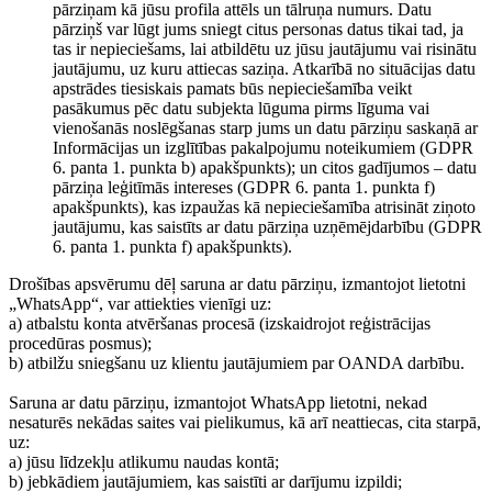
pārziņam kā jūsu profila attēls un tālruņa numurs. Datu
pārziņš var lūgt jums sniegt citus personas datus tikai tad, ja
tas ir nepieciešams, lai atbildētu uz jūsu jautājumu vai risinātu
jautājumu, uz kuru attiecas saziņa. Atkarībā no situācijas datu
apstrādes tiesiskais pamats būs nepieciešamība veikt
pasākumus pēc datu subjekta lūguma pirms līguma vai
vienošanās noslēgšanas starp jums un datu pārziņu saskaņā ar
Informācijas un izglītības pakalpojumu noteikumiem (GDPR
6. panta 1. punkta b) apakšpunkts); un citos gadījumos – datu
pārziņa leģitīmās intereses (GDPR 6. panta 1. punkta f)
apakšpunkts), kas izpaužas kā nepieciešamība atrisināt ziņoto
jautājumu, kas saistīts ar datu pārziņa uzņēmējdarbību (GDPR
6. panta 1. punkta f) apakšpunkts).
Drošības apsvērumu dēļ saruna ar datu pārziņu, izmantojot lietotni
„WhatsApp“, var attiekties vienīgi uz:
a) atbalstu konta atvēršanas procesā (izskaidrojot reģistrācijas
procedūras posmus);
b) atbilžu sniegšanu uz klientu jautājumiem par OANDA darbību.
Saruna ar datu pārziņu, izmantojot WhatsApp lietotni, nekad
nesaturēs nekādas saites vai pielikumus, kā arī neattiecas, cita starpā,
uz:
a) jūsu līdzekļu atlikumu naudas kontā;
b) jebkādiem jautājumiem, kas saistīti ar darījumu izpildi;