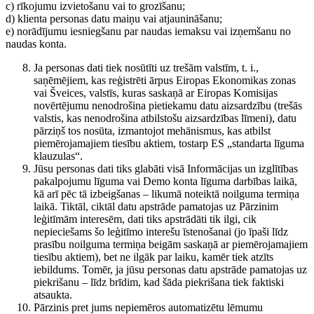
c) rīkojumu izvietošanu vai to grozīšanu;
d) klienta personas datu maiņu vai atjaunināšanu;
e) norādījumu iesniegšanu par naudas iemaksu vai izņemšanu no
naudas konta.
Ja personas dati tiek nosūtīti uz trešām valstīm, t. i.,
saņēmējiem, kas reģistrēti ārpus Eiropas Ekonomikas zonas
vai Šveices, valstīs, kuras saskaņā ar Eiropas Komisijas
novērtējumu nenodrošina pietiekamu datu aizsardzību (trešās
valstis, kas nenodrošina atbilstošu aizsardzības līmeni), datu
pārziņš tos nosūta, izmantojot mehānismus, kas atbilst
piemērojamajiem tiesību aktiem, tostarp ES „standarta līguma
klauzulas“.
Jūsu personas dati tiks glabāti visā Informācijas un izglītības
pakalpojumu līguma vai Demo konta līguma darbības laikā,
kā arī pēc tā izbeigšanas – likumā noteiktā noilguma termiņa
laikā. Tiktāl, ciktāl datu apstrāde pamatojas uz Pārzinim
leģitīmām interesēm, dati tiks apstrādāti tik ilgi, cik
nepieciešams šo leģitīmo interešu īstenošanai (jo īpaši līdz
prasību noilguma termiņa beigām saskaņā ar piemērojamajiem
tiesību aktiem), bet ne ilgāk par laiku, kamēr tiek atzīts
iebildums. Tomēr, ja jūsu personas datu apstrāde pamatojas uz
piekrišanu – līdz brīdim, kad šāda piekrišana tiek faktiski
atsaukta.
Pārzinis pret jums nepiemēros automatizētu lēmumu