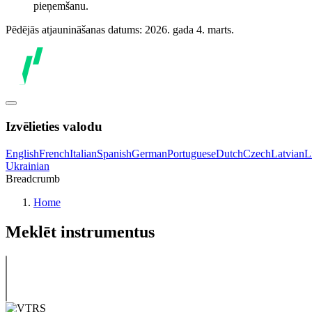
pieņemšanu.
Pēdējās atjaunināšanas datums: 2026. gada 4. marts.
Izvēlieties valodu
English
French
Italian
Spanish
German
Portuguese
Dutch
Czech
Latvian
L
Ukrainian
Breadcrumb
Home
Meklēt instrumentus