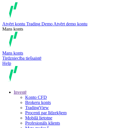
Atvērt kontu
Trading
Demo
Atvērt demo kontu
Mans konts
Mans konts
Tirdzniecība tiešsaistē
Help
Investē
Konto CFD
Brokeru konts
TradingView
Procenti par līdzekļiem
Mobilā lietotne
Profesionāls klients