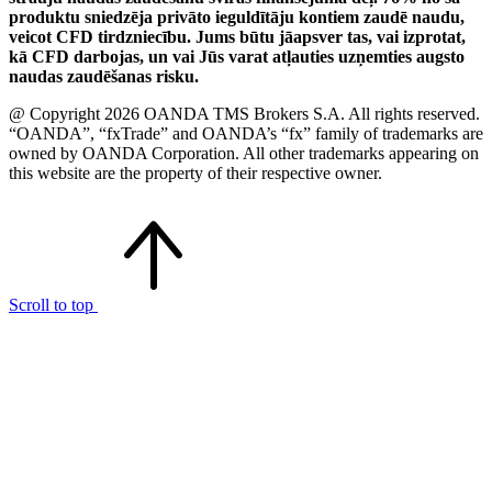
produktu sniedzēja privāto ieguldītāju kontiem zaudē naudu,
veicot CFD tirdzniecību. Jums būtu jāapsver tas, vai izprotat,
kā CFD darbojas, un vai Jūs varat atļauties uzņemties augsto
naudas zaudēšanas risku.
@ Copyright 2026 OANDA TMS Brokers S.A. All rights reserved.
“OANDA”, “fxTrade” and OANDA’s “fx” family of trademarks are
owned by OANDA Corporation. All other trademarks appearing on
this website are the property of their respective owner.
Scroll to top