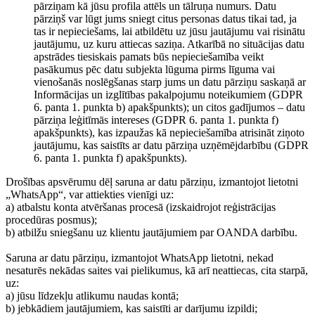
pārziņam kā jūsu profila attēls un tālruņa numurs. Datu
pārziņš var lūgt jums sniegt citus personas datus tikai tad, ja
tas ir nepieciešams, lai atbildētu uz jūsu jautājumu vai risinātu
jautājumu, uz kuru attiecas saziņa. Atkarībā no situācijas datu
apstrādes tiesiskais pamats būs nepieciešamība veikt
pasākumus pēc datu subjekta lūguma pirms līguma vai
vienošanās noslēgšanas starp jums un datu pārziņu saskaņā ar
Informācijas un izglītības pakalpojumu noteikumiem (GDPR
6. panta 1. punkta b) apakšpunkts); un citos gadījumos – datu
pārziņa leģitīmās intereses (GDPR 6. panta 1. punkta f)
apakšpunkts), kas izpaužas kā nepieciešamība atrisināt ziņoto
jautājumu, kas saistīts ar datu pārziņa uzņēmējdarbību (GDPR
6. panta 1. punkta f) apakšpunkts).
Drošības apsvērumu dēļ saruna ar datu pārziņu, izmantojot lietotni
„WhatsApp“, var attiekties vienīgi uz:
a) atbalstu konta atvēršanas procesā (izskaidrojot reģistrācijas
procedūras posmus);
b) atbilžu sniegšanu uz klientu jautājumiem par OANDA darbību.
Saruna ar datu pārziņu, izmantojot WhatsApp lietotni, nekad
nesaturēs nekādas saites vai pielikumus, kā arī neattiecas, cita starpā,
uz:
a) jūsu līdzekļu atlikumu naudas kontā;
b) jebkādiem jautājumiem, kas saistīti ar darījumu izpildi;