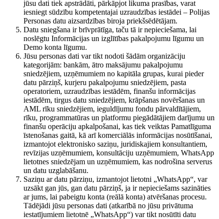
jūsu dati tiek apstrādāti, pārkāpjot likuma prasības, varat
iesniegt sūdzību kompetentajai uzraudzības iestādei – Polijas
Personas datu aizsardzības biroja priekšsēdētājam.
Datu sniegšana ir brīvprātīga, taču tā ir nepieciešama, lai
noslēgtu Informācijas un izglītības pakalpojumu līgumu un
Demo konta līgumu.
Jūsu personas dati var tikt nodoti šādām organizāciju
kategorijām: bankām, ātro maksājumu pakalpojumu
sniedzējiem, uzņēmumiem no kapitāla grupas, kurai pieder
datu pārziņš, kurjeru pakalpojumu sniedzējiem, pasta
operatoriem, uzraudzības iestādēm, finanšu informācijas
iestādēm, tirgus datu sniedzējiem, krāpšanas novēršanas un
AML rīku sniedzējiem, ieguldījumu fondu pārvaldītājiem,
rīku, programmatūras un platformu piegādātājiem darījumu un
finanšu operāciju apkalpošanai, kas tiek veiktas Pamatlīguma
īstenošanas gaitā, kā arī komerciālās informācijas nosūtīšanai,
izmantojot elektronisko saziņu, juridiskajiem konsultantiem,
revīzijas uzņēmumiem, konsultāciju uzņēmumiem, WhatsApp
lietotnes sniedzējam un uzņēmumiem, kas nodrošina serverus
un datu uzglabāšanu.
Saziņu ar datu pārziņu, izmantojot lietotni „WhatsApp“, var
uzsākt gan jūs, gan datu pārziņš, ja ir nepieciešams sazināties
ar jums, lai pabeigtu konta (reālā konta) atvēršanas procesu.
Tādējādi jūsu personas dati (atkarībā no jūsu privātuma
iestatījumiem lietotnē „WhatsApp“) var tikt nosūtīti datu