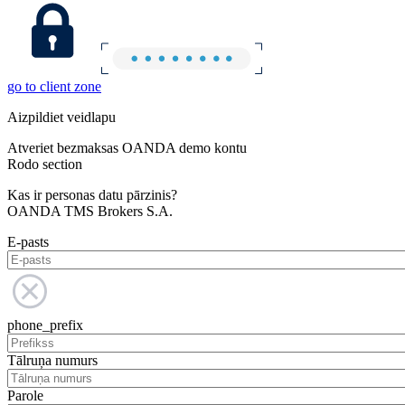
go to client zone
Aizpildiet veidlapu
Atveriet bezmaksas OANDA demo kontu
Rodo section
Kas ir personas datu pārzinis?
OANDA TMS Brokers S.A.
E-pasts
phone_prefix
Tālruņa numurs
Parole