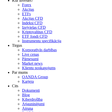
Kur investēt?
Forex
Akcijas
ETFs
Akcijas CFD
Indeksi CFD
Izejvielas CFD
Kriptovalūtas CFD
ETF fondi CFD
Instrumentu specifikācija
Tirgus
Korporatīvās darbības
Live cenas
Pārnesumi
Market news
Klientu noskaņojums
Par mums
OANDA Group
Karjera
Cits
Dokumenti
Blog
Kiberdrošība
Atjauninājumi
Atruna