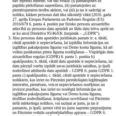
nav iepriekš minētie, var tikt veikta: (i) pamatojoties uz
papildu piekrišanas saņemšanu, (ii) pamatojoties uz
piemērojamiem tiesību aktiem, vai (iii) ja tas ir saderīgi ar
nolūku, kādam personas dati tika sākotnēji vākti (2016. gada
27. aprīļa Eiropas Parlamenta un Padomes Regulas (ES)
2016/679 6. panta 4. punkts par fizisko personu aizsardzību
attiecībā uz personas datu apstrādi un šādu datu brīvu apriti un
ar ko atceļ Direktīvu 95/46/EK (turpmāk – „GDPR”).
Jūsu personas datu apstrādes juridiskais pamats ir: a. tiktāl,
ciktāl apstrāde ir nepieciešama, lai izpildītu Informācijas un
izglītības pakalpojumu līgumu vai Demo konta līgumu, kā arī
veiktu pasākumus pirms līguma noslēgšanas – Vispārīgās datu
aizsardzības regulas (GDPR) 6. panta 1. punkta b)
apakšpunkts; b. tiktāl, ciktāl datu apstrāde ir nepieciešama, lai
datu pārziņš varētu izpildīt savas juridiskās saistības, jo īpaši
nodrošinot atbilstošu datu apstrādi – GDPR 6. panta GDPR 1.
panta c) apakšpunkts; c. tiktāl, ciktāl apstrāde ir nepieciešama
nolūkiem, kas izriet no Pārzinim piemītošajām leģitīmajām
interesēm, piemēram, veicot nepieciešamos norēķinus un
izvirzot prasības, kas izriet no noslēgtā Informācijas un
izglītības pakalpojumu līguma vai Demo konta līguma,
drošības nodrošināšanai, krāpšanas novēršanai vai Pārzinim
tiešā mārketinga nolūkos, vai saziņai ar jums, ja tas ir
pamatots, jo īpaši, ņemot vērā no jums saņemto pieprasījumu
un Pārzinim veiktās uzņēmējdarbības apjomu – GDPR 6.