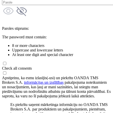
Paroles stiprums:
The password must contain:
8 or more characters
Uppercase and lowercase letters
At least one digit and special character
Check all consents
Apstiprinu, ka esmu izlasījis(-usi) un piekrītu OANDA TMS
Brokers S.A.
informācijas un izglītības
pakalpojuma noteikumiem
un nosacījumiem, kas ļauj ar mani sazināties, lai sniegtu man
piedāvājumu un nodrošinātu atbalstu pa tālruni konta pārvaldībai. Es
saprotu, ka varu no šī pakalpojuma jebkurā laikā atteikties.
Es piekrītu saņemt mārketinga informāciju no OANDA TMS
Brokers S.A. par produktiem un pakalpojumiem, piemēram,