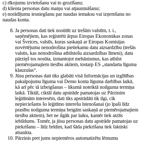
c) rīkojumu izvietošanu vai to grozīšanu;
d) klienta personas datu maiņu vai atjaunināšanu;
e) norādījumu iesniegšanu par naudas iemaksu vai izņemšanu no
naudas konta.
Ja personas dati tiek nosūtīti uz trešām valstīm, t. i.,
saņēmējiem, kas reģistrēti ārpus Eiropas Ekonomikas zonas
vai Šveices, valstīs, kuras saskaņā ar Eiropas Komisijas
novērtējumu nenodrošina pietiekamu datu aizsardzību (trešās
valstis, kas nenodrošina atbilstošu aizsardzības līmeni), datu
pārziņš tos nosūta, izmantojot mehānismus, kas atbilst
piemērojamajiem tiesību aktiem, tostarp ES „standarta līguma
klauzulas“.
Jūsu personas dati tiks glabāti visā Informācijas un izglītības
pakalpojumu līguma vai Demo konta līguma darbības laikā,
kā arī pēc tā izbeigšanas – likumā noteiktā noilguma termiņa
laikā. Tiktāl, ciktāl datu apstrāde pamatojas uz Pārzinim
leģitīmām interesēm, dati tiks apstrādāti tik ilgi, cik
nepieciešams šo leģitīmo interešu īstenošanai (jo īpaši līdz
prasību noilguma termiņa beigām saskaņā ar piemērojamajiem
tiesību aktiem), bet ne ilgāk par laiku, kamēr tiek atzīts
iebildums. Tomēr, ja jūsu personas datu apstrāde pamatojas uz
piekrišanu – līdz brīdim, kad šāda piekrišana tiek faktiski
atsaukta.
Pārzinis pret jums nepiemēros automatizētu lēmumu