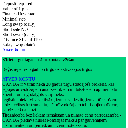
Deposit required
Value of 1 pip
Financial leverage
Minimal step
Long swap (daily)
Short sale
NO
Short swap (daily)
Distance SL and TP
0
3-day swap (date)
Atvērt kontu
Sāciet tirgot tagad ar ātru konta atvēršanu.
Reģistrējieties tagad, lai tirgotos aktīvākajos tirgos
ATVER KONTU
OANDA ir vairāk nekā 20 gadus tirgū strādājošs brokeris, kas
lepojas ar vadošajiem analīzes rīkiem un tūkstošiem apmierinātu
klientu, un ir godalgots starpnieks.
Iegūstiet piekļuvi visaktīvākajiem pasaules tirgiem ar tūkstošiem
tirdzniecības instrumentu, kā arī vadošajiem tehniskajiem rīkiem, kas
palīdz veikt analīzi.
Tirdzniecība bez liekām izmaksām un pilnīga cenu pārredzamība -
OANDA piedāvā nulles komisijas maksu par galvenajiem
instrumentiem un pārredzamu cenu noteikšanu.