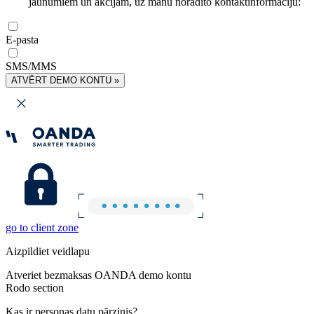
jaunumiem un akcijām, uz manu norādīto kontaktinformāciju:
E-pasta
SMS/MMS
ATVĒRT DEMO KONTU »
go to client zone
Aizpildiet veidlapu
Atveriet bezmaksas OANDA demo kontu
Rodo section
Kas ir personas datu pārzinis?