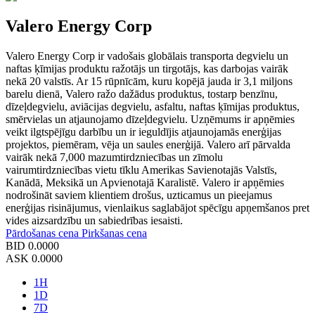
Valero Energy Corp
Valero Energy Corp ir vadošais globālais transporta degvielu un
naftas ķīmijas produktu ražotājs un tirgotājs, kas darbojas vairāk
nekā 20 valstīs. Ar 15 rūpnīcām, kuru kopējā jauda ir 3,1 miljons
barelu dienā, Valero ražo dažādus produktus, tostarp benzīnu,
dīzeļdegvielu, aviācijas degvielu, asfaltu, naftas ķīmijas produktus,
smērvielas un atjaunojamo dīzeļdegvielu. Uzņēmums ir apņēmies
veikt ilgtspējīgu darbību un ir ieguldījis atjaunojamās enerģijas
projektos, piemēram, vēja un saules enerģijā. Valero arī pārvalda
vairāk nekā 7,000 mazumtirdzniecības un zīmolu
vairumtirdzniecības vietu tīklu Amerikas Savienotajās Valstīs,
Kanādā, Meksikā un Apvienotajā Karalistē. Valero ir apņēmies
nodrošināt saviem klientiem drošus, uzticamus un pieejamus
enerģijas risinājumus, vienlaikus saglabājot spēcīgu apņemšanos pret
vides aizsardzību un sabiedrības iesaisti.
Pārdošanas cena
Pirkšanas cena
BID
0.0000
ASK
0.0000
1H
1D
7D