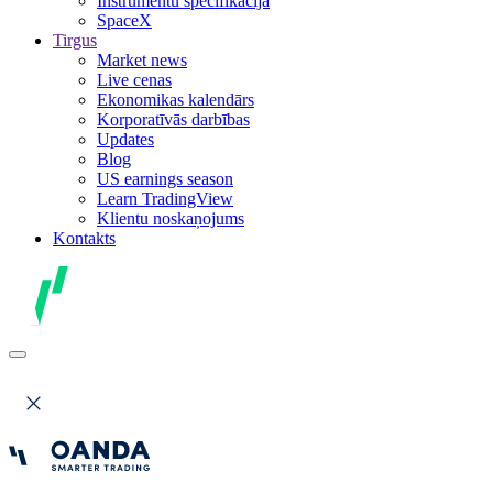
Instrumentu specifikācija
SpaceX
Tirgus
Market news
Live cenas
Ekonomikas kalendārs
Korporatīvās darbības
Updates
Blog
US earnings season
Learn TradingView
Klientu noskaņojums
Kontakts