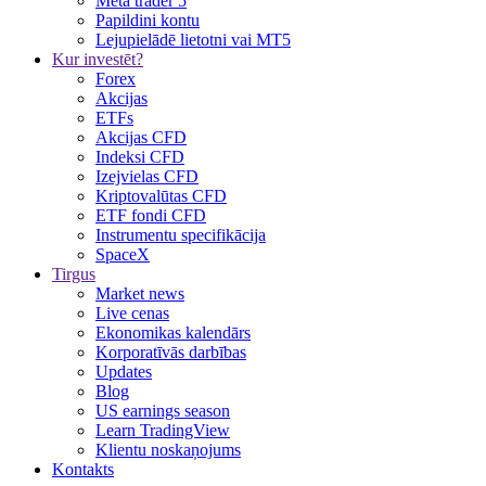
Meta trader 5
Papildini kontu
Lejupielādē lietotni vai MT5
Kur investēt?
Forex
Akcijas
ETFs
Akcijas CFD
Indeksi CFD
Izejvielas CFD
Kriptovalūtas CFD
ETF fondi CFD
Instrumentu specifikācija
SpaceX
Tirgus
Market news
Live cenas
Ekonomikas kalendārs
Korporatīvās darbības
Updates
Blog
US earnings season
Learn TradingView
Klientu noskaņojums
Kontakts