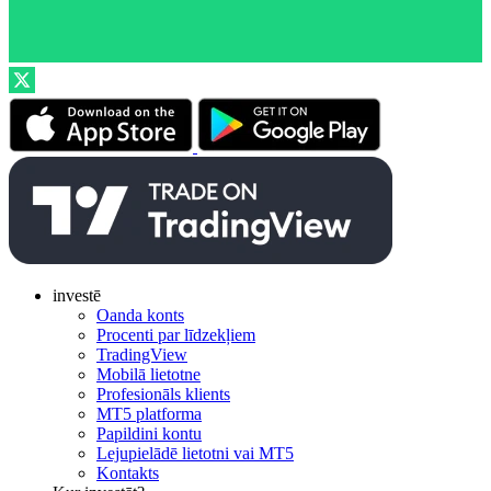
investē
Oanda konts
Procenti par līdzekļiem
TradingView
Mobilā lietotne
Profesionāls klients
MT5 platforma
Papildini kontu
Lejupielādē lietotni vai MT5
Kontakts