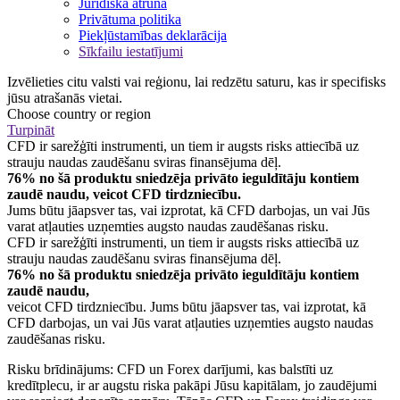
Juridiska atruna
Privātuma politika
Piekļūstamības deklarācija
Sīkfailu iestatījumi
Izvēlieties citu valsti vai reģionu, lai redzētu saturu, kas ir specifisks
jūsu atrašanās vietai.
Choose country or region
Turpināt
CFD ir sarežģīti instrumenti, un tiem ir augsts risks attiecībā uz
strauju naudas zaudēšanu sviras finansējuma dēļ.
76% no šā produktu sniedzēja privāto ieguldītāju kontiem
zaudē naudu, veicot CFD tirdzniecību.
Jums būtu jāapsver tas, vai izprotat, kā CFD darbojas, un vai Jūs
varat atļauties uzņemties augsto naudas zaudēšanas risku.
CFD ir sarežģīti instrumenti, un tiem ir augsts risks attiecībā uz
strauju naudas zaudēšanu sviras finansējuma dēļ.
76% no šā produktu sniedzēja privāto ieguldītāju kontiem
zaudē naudu,
veicot CFD tirdzniecību. Jums būtu jāapsver tas, vai izprotat, kā
CFD darbojas, un vai Jūs varat atļauties uzņemties augsto naudas
zaudēšanas risku.
Risku brīdinājums: CFD un Forex darījumi, kas balstīti uz
kredītplecu, ir ar augstu riska pakāpi Jūsu kapitālam, jo zaudējumi