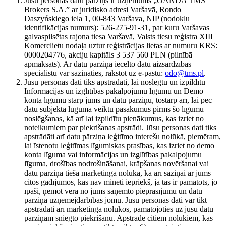
Jūsu personas datu pārziņš ir uzņēmums „OANDA TMS
Brokers S.A.” ar juridisko adresi Varšavā, Rondo
Daszyńskiego iela 1, 00-843 Varšava, NIP (nodokļu
identifikācijas numurs): 526-275-91-31, par kuru Varšavas
galvaspilsētas rajona tiesa Varšavā, Valsts tiesu reģistra XIII
Komerclietu nodaļa uztur reģistrācijas lietas ar numuru KRS:
0000204776, akciju kapitāls 3 537 560 PLN (pilnībā
apmaksāts). Ar datu pārziņa iecelto datu aizsardzības
speciālistu var sazināties, rakstot uz e-pastu:
odo@tms.pl
.
Jūsu personas dati tiks apstrādāti, lai noslēgtu un izpildītu
Informācijas un izglītības pakalpojumu līgumu un Demo
konta līgumu starp jums un datu pārziņu, tostarp arī, lai pēc
datu subjekta lūguma veiktu pasākumus pirms šo līgumu
noslēgšanas, kā arī lai izpildītu pienākumus, kas izriet no
noteikumiem par piekrišanas apstrādi. Jūsu personas dati tiks
apstrādāti arī datu pārziņa leģitīmo interešu nolūkā, piemēram,
lai īstenotu leģitīmas līgumiskas prasības, kas izriet no demo
konta līguma vai informācijas un izglītības pakalpojumu
līguma, drošības nodrošināšanai, krāpšanas novēršanai vai
datu pārziņa tiešā mārketinga nolūkā, kā arī saziņai ar jums
citos gadījumos, kas nav minēti iepriekš, ja tas ir pamatots, jo
īpaši, ņemot vērā no jums saņemto pieprasījumu un datu
pārziņa uzņēmējdarbības jomu. Jūsu personas dati var tikt
apstrādāti arī mārketinga nolūkos, pamatojoties uz jūsu datu
pārziņam sniegto piekrišanu. Apstrāde citiem nolūkiem, kas