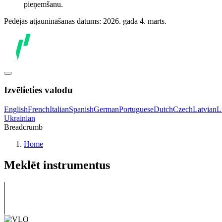
pieņemšanu.
Pēdējās atjaunināšanas datums: 2026. gada 4. marts.
Izvēlieties valodu
English
French
Italian
Spanish
German
Portuguese
Dutch
Czech
Latvian
L
Ukrainian
Breadcrumb
Home
Meklēt instrumentus