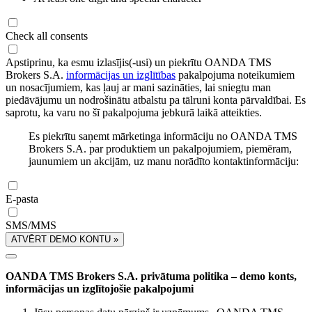
Check all consents
Apstiprinu, ka esmu izlasījis(-usi) un piekrītu OANDA TMS
Brokers S.A.
informācijas un izglītības
pakalpojuma noteikumiem
un nosacījumiem, kas ļauj ar mani sazināties, lai sniegtu man
piedāvājumu un nodrošinātu atbalstu pa tālruni konta pārvaldībai. Es
saprotu, ka varu no šī pakalpojuma jebkurā laikā atteikties.
Es piekrītu saņemt mārketinga informāciju no OANDA TMS
Brokers S.A. par produktiem un pakalpojumiem, piemēram,
jaunumiem un akcijām, uz manu norādīto kontaktinformāciju:
E-pasta
SMS/MMS
ATVĒRT DEMO KONTU »
OANDA TMS Brokers S.A. privātuma politika – demo konts,
informācijas un izglītojošie pakalpojumi