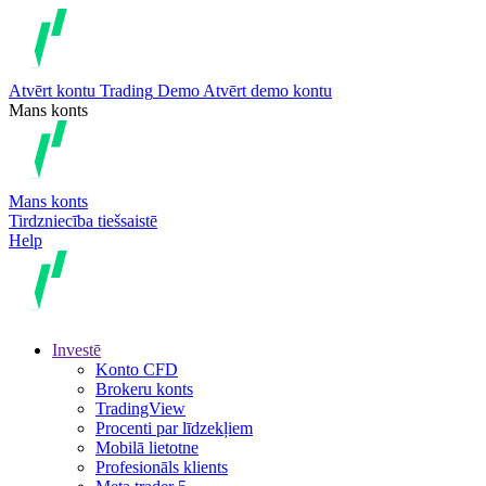
Atvērt kontu
Trading
Demo
Atvērt demo kontu
Mans konts
Mans konts
Tirdzniecība tiešsaistē
Help
Investē
Konto CFD
Brokeru konts
TradingView
Procenti par līdzekļiem
Mobilā lietotne
Profesionāls klients