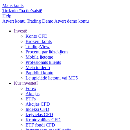
Mans konts
Tirdzniecība tiešsaistē
Help
Atvērt kontu
Trading
Demo
Atvērt demo kontu
Investē
Konto CFD
Brokeru konts
TradingView
Procenti par līdzekļiem
Mobilā lietotne
Profesionāls klients
Meta trader 5
Papildini kontu
Lejupielādē lietotni vai MT5
Kur investēt?
Forex
Akcijas
ETFs
Akcijas CFD
Indeksi CFD
Izejvielas CFD
Kriptovalūtas CFD
ETF fondi CFD