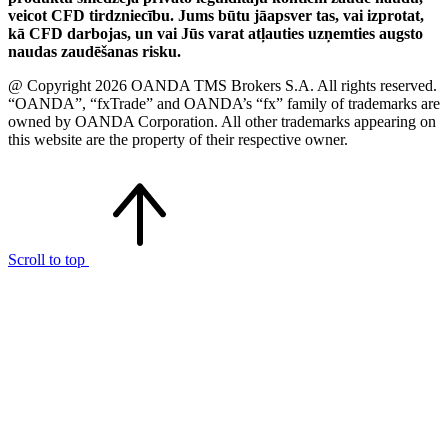
veicot CFD tirdzniecību. Jums būtu jāapsver tas, vai izprotat,
kā CFD darbojas, un vai Jūs varat atļauties uzņemties augsto
naudas zaudēšanas risku.
@ Copyright 2026 OANDA TMS Brokers S.A. All rights reserved.
“OANDA”, “fxTrade” and OANDA’s “fx” family of trademarks are
owned by OANDA Corporation. All other trademarks appearing on
this website are the property of their respective owner.
Scroll to top