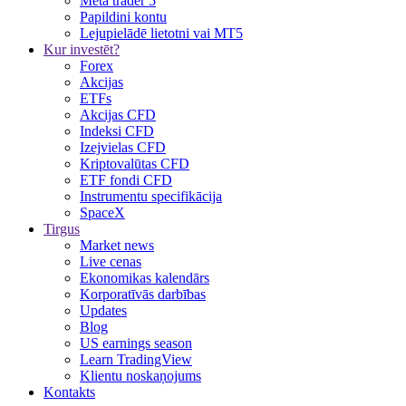
Meta trader 5
Papildini kontu
Lejupielādē lietotni vai MT5
Kur investēt?
Forex
Akcijas
ETFs
Akcijas CFD
Indeksi CFD
Izejvielas CFD
Kriptovalūtas CFD
ETF fondi CFD
Instrumentu specifikācija
SpaceX
Tirgus
Market news
Live cenas
Ekonomikas kalendārs
Korporatīvās darbības
Updates
Blog
US earnings season
Learn TradingView
Klientu noskaņojums
Kontakts