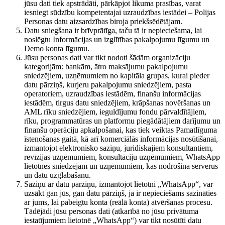
jūsu dati tiek apstrādāti, pārkāpjot likuma prasības, varat
iesniegt sūdzību kompetentajai uzraudzības iestādei – Polijas
Personas datu aizsardzības biroja priekšsēdētājam.
Datu sniegšana ir brīvprātīga, taču tā ir nepieciešama, lai
noslēgtu Informācijas un izglītības pakalpojumu līgumu un
Demo konta līgumu.
Jūsu personas dati var tikt nodoti šādām organizāciju
kategorijām: bankām, ātro maksājumu pakalpojumu
sniedzējiem, uzņēmumiem no kapitāla grupas, kurai pieder
datu pārziņš, kurjeru pakalpojumu sniedzējiem, pasta
operatoriem, uzraudzības iestādēm, finanšu informācijas
iestādēm, tirgus datu sniedzējiem, krāpšanas novēršanas un
AML rīku sniedzējiem, ieguldījumu fondu pārvaldītājiem,
rīku, programmatūras un platformu piegādātājiem darījumu un
finanšu operāciju apkalpošanai, kas tiek veiktas Pamatlīguma
īstenošanas gaitā, kā arī komerciālās informācijas nosūtīšanai,
izmantojot elektronisko saziņu, juridiskajiem konsultantiem,
revīzijas uzņēmumiem, konsultāciju uzņēmumiem, WhatsApp
lietotnes sniedzējam un uzņēmumiem, kas nodrošina serverus
un datu uzglabāšanu.
Saziņu ar datu pārziņu, izmantojot lietotni „WhatsApp“, var
uzsākt gan jūs, gan datu pārziņš, ja ir nepieciešams sazināties
ar jums, lai pabeigtu konta (reālā konta) atvēršanas procesu.
Tādējādi jūsu personas dati (atkarībā no jūsu privātuma
iestatījumiem lietotnē „WhatsApp“) var tikt nosūtīti datu