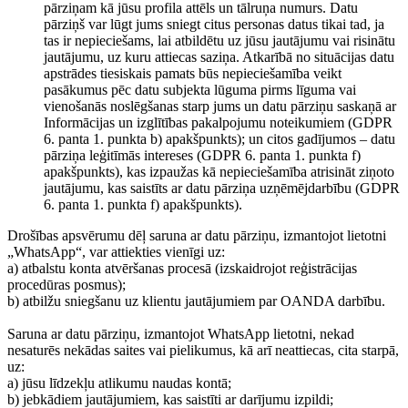
pārziņam kā jūsu profila attēls un tālruņa numurs. Datu
pārziņš var lūgt jums sniegt citus personas datus tikai tad, ja
tas ir nepieciešams, lai atbildētu uz jūsu jautājumu vai risinātu
jautājumu, uz kuru attiecas saziņa. Atkarībā no situācijas datu
apstrādes tiesiskais pamats būs nepieciešamība veikt
pasākumus pēc datu subjekta lūguma pirms līguma vai
vienošanās noslēgšanas starp jums un datu pārziņu saskaņā ar
Informācijas un izglītības pakalpojumu noteikumiem (GDPR
6. panta 1. punkta b) apakšpunkts); un citos gadījumos – datu
pārziņa leģitīmās intereses (GDPR 6. panta 1. punkta f)
apakšpunkts), kas izpaužas kā nepieciešamība atrisināt ziņoto
jautājumu, kas saistīts ar datu pārziņa uzņēmējdarbību (GDPR
6. panta 1. punkta f) apakšpunkts).
Drošības apsvērumu dēļ saruna ar datu pārziņu, izmantojot lietotni
„WhatsApp“, var attiekties vienīgi uz:
a) atbalstu konta atvēršanas procesā (izskaidrojot reģistrācijas
procedūras posmus);
b) atbilžu sniegšanu uz klientu jautājumiem par OANDA darbību.
Saruna ar datu pārziņu, izmantojot WhatsApp lietotni, nekad
nesaturēs nekādas saites vai pielikumus, kā arī neattiecas, cita starpā,
uz:
a) jūsu līdzekļu atlikumu naudas kontā;
b) jebkādiem jautājumiem, kas saistīti ar darījumu izpildi;