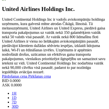
United Airlines Holdings Inc.
United Continental Holdings Inc ir vadošs aviokompāniju holdinga
uzņēmums, kura galvenā mītne atrodas Čikāgā, Ilinoisā. Tā
meitasuzņēmumi, United Airlines un United Express, piedāvā gaisa
transporta pakalpojumus uz vairāk nekā 350 galamērķiem vairāk
nekā 50 valstīs visā pasaulē. Ar vairāk nekā 800 lidmašīnu floti
United Airlines ir viena no lielākajām aviokompānijām pasaulē,
piedāvājot klientiem dažādas sēdvietu iespējas, izklaidi lidojuma
laikā, Wi-Fi un ēdināšanas izvēles. Uzņēmums ir apņēmies
nodrošināt drošus, uzticamus un efektīvus gaisa transporta
pakalpojumus, vienlaikus prioritizējot ilgtspējību un samazinot savu
ietekmi uz vidi. United Continental Holdings Inc nodarbina vairāk
nekā 90,000 cilvēku visā pasaulē, padarot to par nozīmīgu
ieguldītāju aviācijas nozarē.
Pārdošanas cena
Pirkšanas cena
BID
0.0000
ASK
0.0000
1H
1D
7D
30D