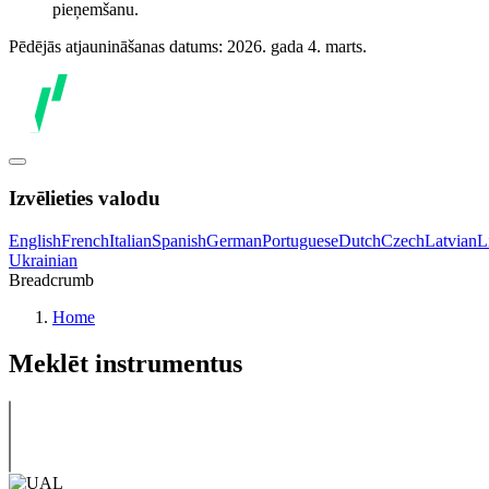
pieņemšanu.
Pēdējās atjaunināšanas datums: 2026. gada 4. marts.
Izvēlieties valodu
English
French
Italian
Spanish
German
Portuguese
Dutch
Czech
Latvian
L
Ukrainian
Breadcrumb
Home
Meklēt instrumentus