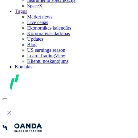
Instrumentu specifikācija
SpaceX
Tirgus
Market news
Live cenas
Ekonomikas kalendārs
Korporatīvās darbības
Updates
Blog
US earnings season
Learn TradingView
Klientu noskaņojums
Kontakts