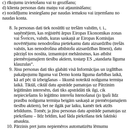
c) rīkojumu izvietošanu vai to grozīšanu;
d) klienta personas datu maiņu vai atjaunināšanu;
e) norādījumu iesniegšanu par naudas iemaksu vai izņemšanu no
naudas konta.
Ja personas dati tiek nosūtīti uz trešām valstīm, t. i.,
saņēmējiem, kas reģistrēti ārpus Eiropas Ekonomikas zonas
vai Šveices, valstīs, kuras saskaņā ar Eiropas Komisijas
novērtējumu nenodrošina pietiekamu datu aizsardzību (trešās
valstis, kas nenodrošina atbilstošu aizsardzības līmeni), datu
pārziņš tos nosūta, izmantojot mehānismus, kas atbilst
piemērojamajiem tiesību aktiem, tostarp ES „standarta līguma
klauzulas“.
Jūsu personas dati tiks glabāti visā Informācijas un izglītības
pakalpojumu līguma vai Demo konta līguma darbības laikā,
kā arī pēc tā izbeigšanas – likumā noteiktā noilguma termiņa
laikā. Tiktāl, ciktāl datu apstrāde pamatojas uz Pārzinim
leģitīmām interesēm, dati tiks apstrādāti tik ilgi, cik
nepieciešams šo leģitīmo interešu īstenošanai (jo īpaši līdz
prasību noilguma termiņa beigām saskaņā ar piemērojamajiem
tiesību aktiem), bet ne ilgāk par laiku, kamēr tiek atzīts
iebildums. Tomēr, ja jūsu personas datu apstrāde pamatojas uz
piekrišanu – līdz brīdim, kad šāda piekrišana tiek faktiski
atsaukta.
Pārzinis pret jums nepiemēros automatizētu lēmumu