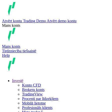
Atvērt kontu
Trading
Demo
Atvērt demo kontu
Mans konts
Mans konts
Tirdzniecība tiešsaistē
Help
Investē
Konto CFD
Brokeru konts
TradingView
Procenti par līdzekļiem
Mobilā lietotne
Profesionāls klients