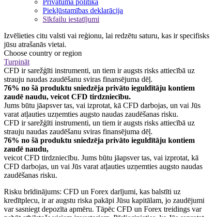
Privātuma politika
Piekļūstamības deklarācija
Sīkfailu iestatījumi
Izvēlieties citu valsti vai reģionu, lai redzētu saturu, kas ir specifisks
jūsu atrašanās vietai.
Choose country or region
Turpināt
CFD ir sarežģīti instrumenti, un tiem ir augsts risks attiecībā uz
strauju naudas zaudēšanu sviras finansējuma dēļ.
76% no šā produktu sniedzēja privāto ieguldītāju kontiem
zaudē naudu, veicot CFD tirdzniecību.
Jums būtu jāapsver tas, vai izprotat, kā CFD darbojas, un vai Jūs
varat atļauties uzņemties augsto naudas zaudēšanas risku.
CFD ir sarežģīti instrumenti, un tiem ir augsts risks attiecībā uz
strauju naudas zaudēšanu sviras finansējuma dēļ.
76% no šā produktu sniedzēja privāto ieguldītāju kontiem
zaudē naudu,
veicot CFD tirdzniecību. Jums būtu jāapsver tas, vai izprotat, kā
CFD darbojas, un vai Jūs varat atļauties uzņemties augsto naudas
zaudēšanas risku.
Risku brīdinājums: CFD un Forex darījumi, kas balstīti uz
kredītplecu, ir ar augstu riska pakāpi Jūsu kapitālam, jo zaudējumi
var sasniegt depozīta apmēru. Tāpēc CFD un Forex treidings var