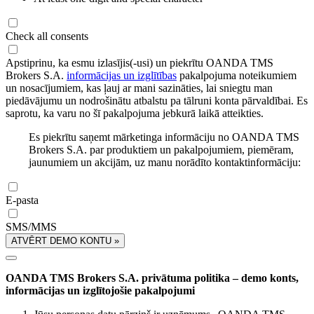
Check all consents
Apstiprinu, ka esmu izlasījis(-usi) un piekrītu OANDA TMS
Brokers S.A.
informācijas un izglītības
pakalpojuma noteikumiem
un nosacījumiem, kas ļauj ar mani sazināties, lai sniegtu man
piedāvājumu un nodrošinātu atbalstu pa tālruni konta pārvaldībai. Es
saprotu, ka varu no šī pakalpojuma jebkurā laikā atteikties.
Es piekrītu saņemt mārketinga informāciju no OANDA TMS
Brokers S.A. par produktiem un pakalpojumiem, piemēram,
jaunumiem un akcijām, uz manu norādīto kontaktinformāciju:
E-pasta
SMS/MMS
ATVĒRT DEMO KONTU »
OANDA TMS Brokers S.A. privātuma politika – demo konts,
informācijas un izglītojošie pakalpojumi