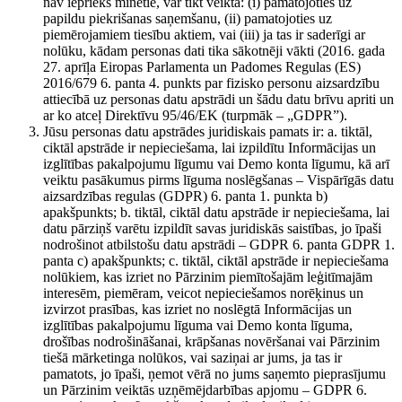
nav iepriekš minētie, var tikt veikta: (i) pamatojoties uz
papildu piekrišanas saņemšanu, (ii) pamatojoties uz
piemērojamiem tiesību aktiem, vai (iii) ja tas ir saderīgi ar
nolūku, kādam personas dati tika sākotnēji vākti (2016. gada
27. aprīļa Eiropas Parlamenta un Padomes Regulas (ES)
2016/679 6. panta 4. punkts par fizisko personu aizsardzību
attiecībā uz personas datu apstrādi un šādu datu brīvu apriti un
ar ko atceļ Direktīvu 95/46/EK (turpmāk – „GDPR”).
Jūsu personas datu apstrādes juridiskais pamats ir: a. tiktāl,
ciktāl apstrāde ir nepieciešama, lai izpildītu Informācijas un
izglītības pakalpojumu līgumu vai Demo konta līgumu, kā arī
veiktu pasākumus pirms līguma noslēgšanas – Vispārīgās datu
aizsardzības regulas (GDPR) 6. panta 1. punkta b)
apakšpunkts; b. tiktāl, ciktāl datu apstrāde ir nepieciešama, lai
datu pārziņš varētu izpildīt savas juridiskās saistības, jo īpaši
nodrošinot atbilstošu datu apstrādi – GDPR 6. panta GDPR 1.
panta c) apakšpunkts; c. tiktāl, ciktāl apstrāde ir nepieciešama
nolūkiem, kas izriet no Pārzinim piemītošajām leģitīmajām
interesēm, piemēram, veicot nepieciešamos norēķinus un
izvirzot prasības, kas izriet no noslēgtā Informācijas un
izglītības pakalpojumu līguma vai Demo konta līguma,
drošības nodrošināšanai, krāpšanas novēršanai vai Pārzinim
tiešā mārketinga nolūkos, vai saziņai ar jums, ja tas ir
pamatots, jo īpaši, ņemot vērā no jums saņemto pieprasījumu
un Pārzinim veiktās uzņēmējdarbības apjomu – GDPR 6.