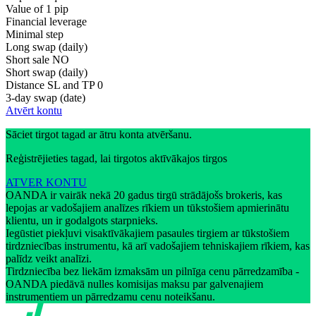
Value of 1 pip
Financial leverage
Minimal step
Long swap (daily)
Short sale
NO
Short swap (daily)
Distance SL and TP
0
3-day swap (date)
Atvērt kontu
Sāciet tirgot tagad ar ātru konta atvēršanu.
Reģistrējieties tagad, lai tirgotos aktīvākajos tirgos
ATVER KONTU
OANDA ir vairāk nekā 20 gadus tirgū strādājošs brokeris, kas
lepojas ar vadošajiem analīzes rīkiem un tūkstošiem apmierinātu
klientu, un ir godalgots starpnieks.
Iegūstiet piekļuvi visaktīvākajiem pasaules tirgiem ar tūkstošiem
tirdzniecības instrumentu, kā arī vadošajiem tehniskajiem rīkiem, kas
palīdz veikt analīzi.
Tirdzniecība bez liekām izmaksām un pilnīga cenu pārredzamība -
OANDA piedāvā nulles komisijas maksu par galvenajiem
instrumentiem un pārredzamu cenu noteikšanu.