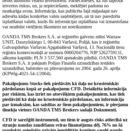
nebūt atbilstošs visiem investoriem. Pārliecinieties, ka Jūs saprotat
ietvertos riskus, un, ja nepieciešams, meklējiet padomu no
neatkarīga avota. Informācija, kas publicēta šajā mājaslapā nav
adresēta kādas konkrētas valsts saņēmējiem, un tā nav paredzēta
izplatīšanai valstīs, kurās šīs informācijas izplatīšana vai izmantošana
var neatbilst vietējiem likumiem un noteikumiem
OANDA TMS Brokers S.A. ar reģistrēto galveno mītni Warsaw
UNIT, Daszyńskiego 1, 00-843 Varšavā, Polijā, kas ir reģistrēta
Galvaspilsētas Varšavas Apgabaltiesā Varšavā, 13. Nacionālā tiesu
reģistra komercnodaļā ar numuru 0000204776, NIP 5262759131,
sākuma kapitāls: PLN 3 537,560 apmaksāts pilnībā. OANDA TMS
Brokers S.A. ir pakļauts Polijas Finanšu uzraudzības iestādes
uzraudzībai, balstoties uz pilnvarojumu no 2004. gada 26. aprīļa
(KPWig-4021-54-1/2004).
Pakalpojums Stocks tiek piedāvāts kā daļa no krusteniskās
pārdošanas kopā ar pakalpojumu CFD. Detalizēta informācija
par riskiem, kas izriet no atsevišķiem pakalpojumiem, kas tiek
piedāvāti kā daļa no krusteniskās pārdošanas, un informācija
par izmaksām, kas saistītas ar šiem pakalpojumiem, ir pieejama
tīmekļa vietnes OANDA TMS Brokers sadaļā Dokumenti.
CFD ir sarežģīti instrumenti, un tiem ir augsts risks attiecībā uz
strauju naudas zaudēšanu sviras finansējuma dēļ. 76% no šā
produktu sniedzēja privāto ieguldītāju kontiem zaudē naudu,