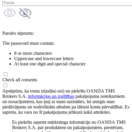
Paroles stiprums:
The password must contain:
8 or more characters
Uppercase and lowercase letters
At least one digit and special character
Check all consents
Apstiprinu, ka esmu izlasījis(-usi) un piekrītu OANDA TMS
Brokers S.A.
informācijas un izglītības
pakalpojuma noteikumiem
un nosacījumiem, kas ļauj ar mani sazināties, lai sniegtu man
piedāvājumu un nodrošinātu atbalstu pa tālruni konta pārvaldībai. Es
saprotu, ka varu no šī pakalpojuma jebkurā laikā atteikties.
Es piekrītu saņemt mārketinga informāciju no OANDA TMS
Brokers S.A. par produktiem un pakalpojumiem, piemēram,