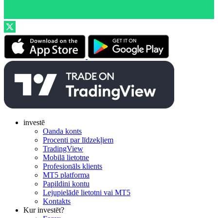
investē
Oanda konts
Procenti par līdzekļiem
TradingView
Mobilā lietotne
Profesionāls klients
MT5 platforma
Papildini kontu
Lejupielādē lietotni vai MT5
Kontakts
Kur investēt?