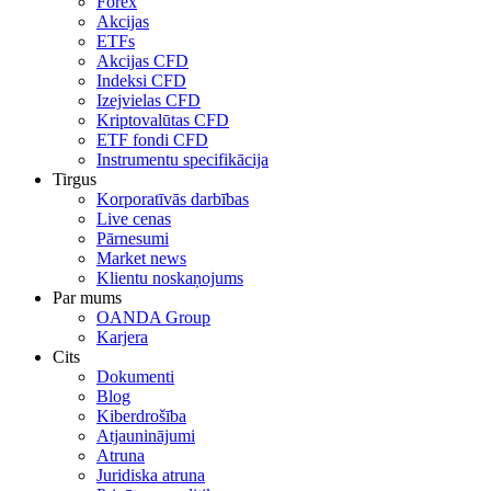
Forex
Akcijas
ETFs
Akcijas CFD
Indeksi CFD
Izejvielas CFD
Kriptovalūtas CFD
ETF fondi CFD
Instrumentu specifikācija
Tirgus
Korporatīvās darbības
Live cenas
Pārnesumi
Market news
Klientu noskaņojums
Par mums
OANDA Group
Karjera
Cits
Dokumenti
Blog
Kiberdrošība
Atjauninājumi
Atruna
Juridiska atruna