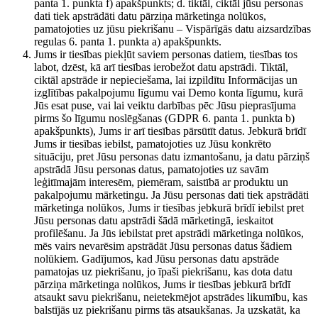
panta 1. punkta f) apakšpunkts; d. tiktāl, ciktāl jūsu personas
dati tiek apstrādāti datu pārziņa mārketinga nolūkos,
pamatojoties uz jūsu piekrišanu – Vispārīgās datu aizsardzības
regulas 6. panta 1. punkta a) apakšpunkts.
Jums ir tiesības piekļūt saviem personas datiem, tiesības tos
labot, dzēst, kā arī tiesības ierobežot datu apstrādi. Tiktāl,
ciktāl apstrāde ir nepieciešama, lai izpildītu Informācijas un
izglītības pakalpojumu līgumu vai Demo konta līgumu, kurā
Jūs esat puse, vai lai veiktu darbības pēc Jūsu pieprasījuma
pirms šo līgumu noslēgšanas (GDPR 6. panta 1. punkta b)
apakšpunkts), Jums ir arī tiesības pārsūtīt datus. Jebkurā brīdī
Jums ir tiesības iebilst, pamatojoties uz Jūsu konkrēto
situāciju, pret Jūsu personas datu izmantošanu, ja datu pārziņš
apstrādā Jūsu personas datus, pamatojoties uz savām
leģitīmajām interesēm, piemēram, saistībā ar produktu un
pakalpojumu mārketingu. Ja Jūsu personas dati tiek apstrādāti
mārketinga nolūkos, Jums ir tiesības jebkurā brīdī iebilst pret
Jūsu personas datu apstrādi šādā mārketingā, ieskaitot
profilēšanu. Ja Jūs iebilstat pret apstrādi mārketinga nolūkos,
mēs vairs nevarēsim apstrādāt Jūsu personas datus šādiem
nolūkiem. Gadījumos, kad Jūsu personas datu apstrāde
pamatojas uz piekrišanu, jo īpaši piekrišanu, kas dota datu
pārziņa mārketinga nolūkos, Jums ir tiesības jebkurā brīdī
atsaukt savu piekrišanu, neietekmējot apstrādes likumību, kas
balstījās uz piekrišanu pirms tās atsaukšanas. Ja uzskatāt, ka