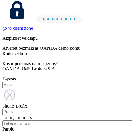
go to client zone
Aizpildiet veidlapu
Atveriet bezmaksas OANDA demo kontu
Rodo section
Kas ir personas datu pārzinis?
OANDA TMS Brokers S.A.
E-pasts
phone_prefix
Tālruņa numurs
Parole