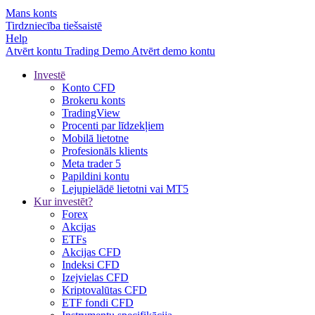
Mans konts
Tirdzniecība tiešsaistē
Help
Atvērt kontu
Trading
Demo
Atvērt demo kontu
Investē
Konto CFD
Brokeru konts
TradingView
Procenti par līdzekļiem
Mobilā lietotne
Profesionāls klients
Meta trader 5
Papildini kontu
Lejupielādē lietotni vai MT5
Kur investēt?
Forex
Akcijas
ETFs
Akcijas CFD
Indeksi CFD
Izejvielas CFD
Kriptovalūtas CFD
ETF fondi CFD