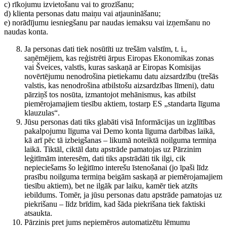
c) rīkojumu izvietošanu vai to grozīšanu;
d) klienta personas datu maiņu vai atjaunināšanu;
e) norādījumu iesniegšanu par naudas iemaksu vai izņemšanu no
naudas konta.
Ja personas dati tiek nosūtīti uz trešām valstīm, t. i.,
saņēmējiem, kas reģistrēti ārpus Eiropas Ekonomikas zonas
vai Šveices, valstīs, kuras saskaņā ar Eiropas Komisijas
novērtējumu nenodrošina pietiekamu datu aizsardzību (trešās
valstis, kas nenodrošina atbilstošu aizsardzības līmeni), datu
pārziņš tos nosūta, izmantojot mehānismus, kas atbilst
piemērojamajiem tiesību aktiem, tostarp ES „standarta līguma
klauzulas“.
Jūsu personas dati tiks glabāti visā Informācijas un izglītības
pakalpojumu līguma vai Demo konta līguma darbības laikā,
kā arī pēc tā izbeigšanas – likumā noteiktā noilguma termiņa
laikā. Tiktāl, ciktāl datu apstrāde pamatojas uz Pārzinim
leģitīmām interesēm, dati tiks apstrādāti tik ilgi, cik
nepieciešams šo leģitīmo interešu īstenošanai (jo īpaši līdz
prasību noilguma termiņa beigām saskaņā ar piemērojamajiem
tiesību aktiem), bet ne ilgāk par laiku, kamēr tiek atzīts
iebildums. Tomēr, ja jūsu personas datu apstrāde pamatojas uz
piekrišanu – līdz brīdim, kad šāda piekrišana tiek faktiski
atsaukta.
Pārzinis pret jums nepiemēros automatizētu lēmumu