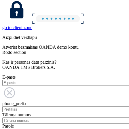
go to client zone
Aizpildiet veidlapu
Atveriet bezmaksas OANDA demo kontu
Rodo section
Kas ir personas datu pārzinis?
OANDA TMS Brokers S.A.
E-pasts
phone_prefix
Tālruņa numurs
Parole