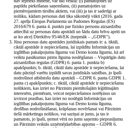
nav iepriekš minētie, var tikt veikta: (i) pamatojoties uz
papildu piekrišanas saņemšanu, (ii) pamatojoties uz
piemērojamiem tiesību aktiem, vai (iii) ja tas ir saderīgi ar
nolūku, kādam personas dati tika sākotnēji vākti (2016. gada
27. aprīļa Eiropas Parlamenta un Padomes Regulas (ES)
2016/679 6. panta 4. punkts par fizisko personu aizsardzību
attiecībā uz personas datu apstrādi un šādu datu brīvu apriti un
ar ko atceļ Direktīvu 95/46/EK (turpmāk – „GDPR”).
Jūsu personas datu apstrādes juridiskais pamats ir: a. tiktāl,
ciktāl apstrāde ir nepieciešama, lai izpildītu Informācijas un
izglītības pakalpojumu līgumu vai Demo konta līgumu, kā arī
veiktu pasākumus pirms līguma noslēgšanas – Vispārīgās datu
aizsardzības regulas (GDPR) 6. panta 1. punkta b)
apakšpunkts; b. tiktāl, ciktāl datu apstrāde ir nepieciešama, lai
datu pārziņš varētu izpildīt savas juridiskās saistības, jo īpaši
nodrošinot atbilstošu datu apstrādi – GDPR 6. panta GDPR 1.
panta c) apakšpunkts; c. tiktāl, ciktāl apstrāde ir nepieciešama
nolūkiem, kas izriet no Pārzinim piemītošajām leģitīmajām
interesēm, piemēram, veicot nepieciešamos norēķinus un
izvirzot prasības, kas izriet no noslēgtā Informācijas un
izglītības pakalpojumu līguma vai Demo konta līguma,
drošības nodrošināšanai, krāpšanas novēršanai vai Pārzinim
tiešā mārketinga nolūkos, vai saziņai ar jums, ja tas ir
pamatots, jo īpaši, ņemot vērā no jums saņemto pieprasījumu
un Pārzinim veiktās uzņēmējdarbības apjomu – GDPR 6.