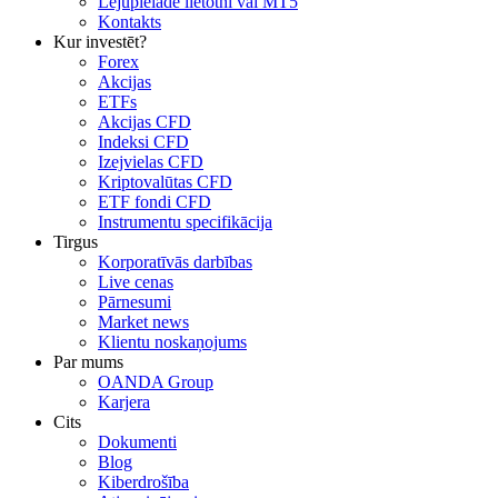
Lejupielādē lietotni vai MT5
Kontakts
Kur investēt?
Forex
Akcijas
ETFs
Akcijas CFD
Indeksi CFD
Izejvielas CFD
Kriptovalūtas CFD
ETF fondi CFD
Instrumentu specifikācija
Tirgus
Korporatīvās darbības
Live cenas
Pārnesumi
Market news
Klientu noskaņojums
Par mums
OANDA Group
Karjera
Cits
Dokumenti
Blog
Kiberdrošība