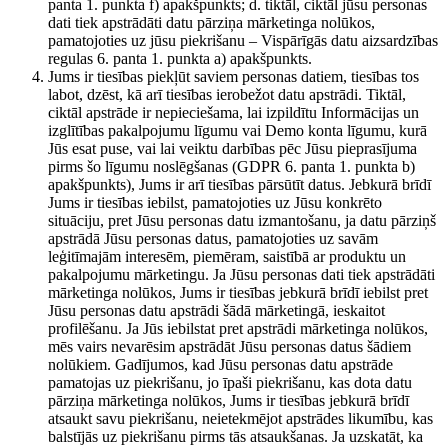
panta 1. punkta f) apakšpunkts; d. tiktāl, ciktāl jūsu personas
dati tiek apstrādāti datu pārziņa mārketinga nolūkos,
pamatojoties uz jūsu piekrišanu – Vispārīgās datu aizsardzības
regulas 6. panta 1. punkta a) apakšpunkts.
Jums ir tiesības piekļūt saviem personas datiem, tiesības tos
labot, dzēst, kā arī tiesības ierobežot datu apstrādi. Tiktāl,
ciktāl apstrāde ir nepieciešama, lai izpildītu Informācijas un
izglītības pakalpojumu līgumu vai Demo konta līgumu, kurā
Jūs esat puse, vai lai veiktu darbības pēc Jūsu pieprasījuma
pirms šo līgumu noslēgšanas (GDPR 6. panta 1. punkta b)
apakšpunkts), Jums ir arī tiesības pārsūtīt datus. Jebkurā brīdī
Jums ir tiesības iebilst, pamatojoties uz Jūsu konkrēto
situāciju, pret Jūsu personas datu izmantošanu, ja datu pārziņš
apstrādā Jūsu personas datus, pamatojoties uz savām
leģitīmajām interesēm, piemēram, saistībā ar produktu un
pakalpojumu mārketingu. Ja Jūsu personas dati tiek apstrādāti
mārketinga nolūkos, Jums ir tiesības jebkurā brīdī iebilst pret
Jūsu personas datu apstrādi šādā mārketingā, ieskaitot
profilēšanu. Ja Jūs iebilstat pret apstrādi mārketinga nolūkos,
mēs vairs nevarēsim apstrādāt Jūsu personas datus šādiem
nolūkiem. Gadījumos, kad Jūsu personas datu apstrāde
pamatojas uz piekrišanu, jo īpaši piekrišanu, kas dota datu
pārziņa mārketinga nolūkos, Jums ir tiesības jebkurā brīdī
atsaukt savu piekrišanu, neietekmējot apstrādes likumību, kas
balstījās uz piekrišanu pirms tās atsaukšanas. Ja uzskatāt, ka