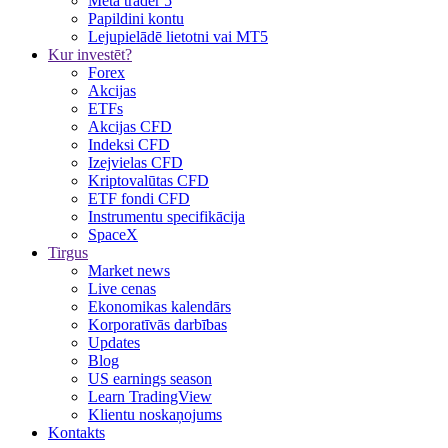
Meta trader 5
Papildini kontu
Lejupielādē lietotni vai MT5
Kur investēt?
Forex
Akcijas
ETFs
Akcijas CFD
Indeksi CFD
Izejvielas CFD
Kriptovalūtas CFD
ETF fondi CFD
Instrumentu specifikācija
SpaceX
Tirgus
Market news
Live cenas
Ekonomikas kalendārs
Korporatīvās darbības
Updates
Blog
US earnings season
Learn TradingView
Klientu noskaņojums
Kontakts