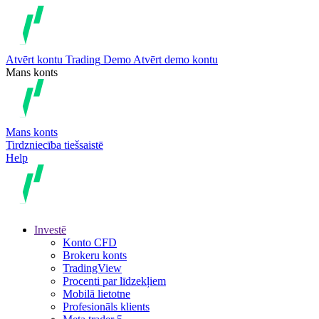
Atvērt kontu
Trading
Demo
Atvērt demo kontu
Mans konts
Mans konts
Tirdzniecība tiešsaistē
Help
Investē
Konto CFD
Brokeru konts
TradingView
Procenti par līdzekļiem
Mobilā lietotne
Profesionāls klients