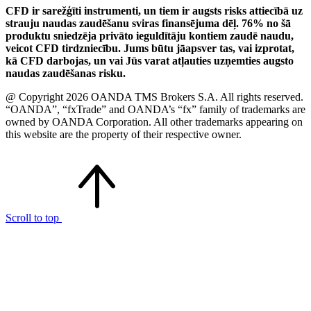
CFD ir sarežģīti instrumenti, un tiem ir augsts risks attiecībā uz
strauju naudas zaudēšanu sviras finansējuma dēļ. 76% no šā
produktu sniedzēja privāto ieguldītāju kontiem zaudē naudu,
veicot CFD tirdzniecību. Jums būtu jāapsver tas, vai izprotat,
kā CFD darbojas, un vai Jūs varat atļauties uzņemties augsto
naudas zaudēšanas risku.
@ Copyright 2026 OANDA TMS Brokers S.A. All rights reserved.
“OANDA”, “fxTrade” and OANDA’s “fx” family of trademarks are
owned by OANDA Corporation. All other trademarks appearing on
this website are the property of their respective owner.
Scroll to top