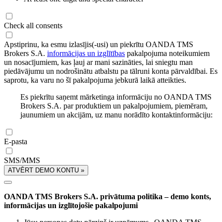
Check all consents
Apstiprinu, ka esmu izlasījis(-usi) un piekrītu OANDA TMS
Brokers S.A.
informācijas un izglītības
pakalpojuma noteikumiem
un nosacījumiem, kas ļauj ar mani sazināties, lai sniegtu man
piedāvājumu un nodrošinātu atbalstu pa tālruni konta pārvaldībai. Es
saprotu, ka varu no šī pakalpojuma jebkurā laikā atteikties.
Es piekrītu saņemt mārketinga informāciju no OANDA TMS
Brokers S.A. par produktiem un pakalpojumiem, piemēram,
jaunumiem un akcijām, uz manu norādīto kontaktinformāciju:
E-pasta
SMS/MMS
ATVĒRT DEMO KONTU »
OANDA TMS Brokers S.A. privātuma politika – demo konts,
informācijas un izglītojošie pakalpojumi