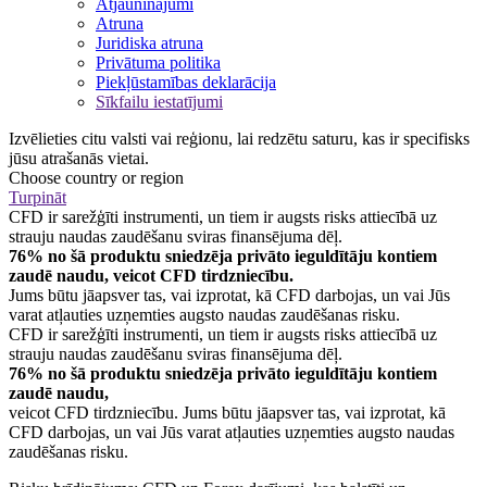
Atjauninājumi
Atruna
Juridiska atruna
Privātuma politika
Piekļūstamības deklarācija
Sīkfailu iestatījumi
Izvēlieties citu valsti vai reģionu, lai redzētu saturu, kas ir specifisks
jūsu atrašanās vietai.
Choose country or region
Turpināt
CFD ir sarežģīti instrumenti, un tiem ir augsts risks attiecībā uz
strauju naudas zaudēšanu sviras finansējuma dēļ.
76% no šā produktu sniedzēja privāto ieguldītāju kontiem
zaudē naudu, veicot CFD tirdzniecību.
Jums būtu jāapsver tas, vai izprotat, kā CFD darbojas, un vai Jūs
varat atļauties uzņemties augsto naudas zaudēšanas risku.
CFD ir sarežģīti instrumenti, un tiem ir augsts risks attiecībā uz
strauju naudas zaudēšanu sviras finansējuma dēļ.
76% no šā produktu sniedzēja privāto ieguldītāju kontiem
zaudē naudu,
veicot CFD tirdzniecību. Jums būtu jāapsver tas, vai izprotat, kā
CFD darbojas, un vai Jūs varat atļauties uzņemties augsto naudas
zaudēšanas risku.