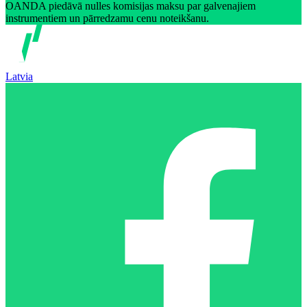
OANDA piedāvā nulles komisijas maksu par galvenajiem
instrumentiem un pārredzamu cenu noteikšanu.
Latvia