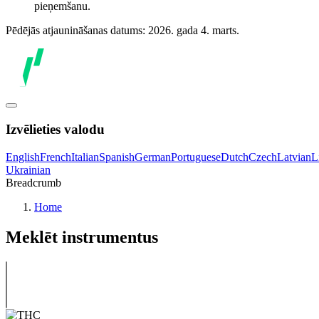
pieņemšanu.
Pēdējās atjaunināšanas datums: 2026. gada 4. marts.
Izvēlieties valodu
English
French
Italian
Spanish
German
Portuguese
Dutch
Czech
Latvian
L
Ukrainian
Breadcrumb
Home
Meklēt instrumentus