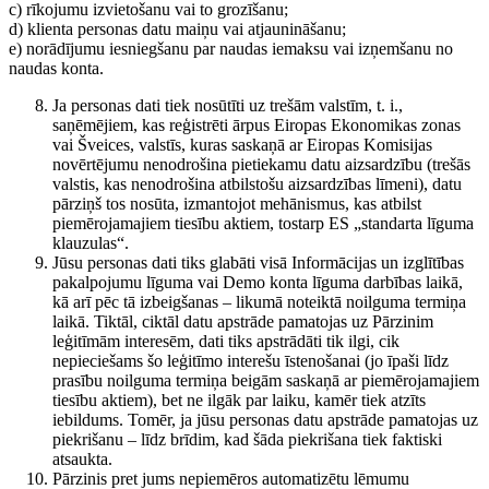
c) rīkojumu izvietošanu vai to grozīšanu;
d) klienta personas datu maiņu vai atjaunināšanu;
e) norādījumu iesniegšanu par naudas iemaksu vai izņemšanu no
naudas konta.
Ja personas dati tiek nosūtīti uz trešām valstīm, t. i.,
saņēmējiem, kas reģistrēti ārpus Eiropas Ekonomikas zonas
vai Šveices, valstīs, kuras saskaņā ar Eiropas Komisijas
novērtējumu nenodrošina pietiekamu datu aizsardzību (trešās
valstis, kas nenodrošina atbilstošu aizsardzības līmeni), datu
pārziņš tos nosūta, izmantojot mehānismus, kas atbilst
piemērojamajiem tiesību aktiem, tostarp ES „standarta līguma
klauzulas“.
Jūsu personas dati tiks glabāti visā Informācijas un izglītības
pakalpojumu līguma vai Demo konta līguma darbības laikā,
kā arī pēc tā izbeigšanas – likumā noteiktā noilguma termiņa
laikā. Tiktāl, ciktāl datu apstrāde pamatojas uz Pārzinim
leģitīmām interesēm, dati tiks apstrādāti tik ilgi, cik
nepieciešams šo leģitīmo interešu īstenošanai (jo īpaši līdz
prasību noilguma termiņa beigām saskaņā ar piemērojamajiem
tiesību aktiem), bet ne ilgāk par laiku, kamēr tiek atzīts
iebildums. Tomēr, ja jūsu personas datu apstrāde pamatojas uz
piekrišanu – līdz brīdim, kad šāda piekrišana tiek faktiski
atsaukta.
Pārzinis pret jums nepiemēros automatizētu lēmumu