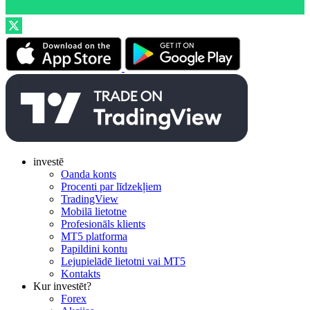
investē
Oanda konts
Procenti par līdzekļiem
TradingView
Mobilā lietotne
Profesionāls klients
MT5 platforma
Papildini kontu
Lejupielādē lietotni vai MT5
Kontakts
Kur investēt?
Forex