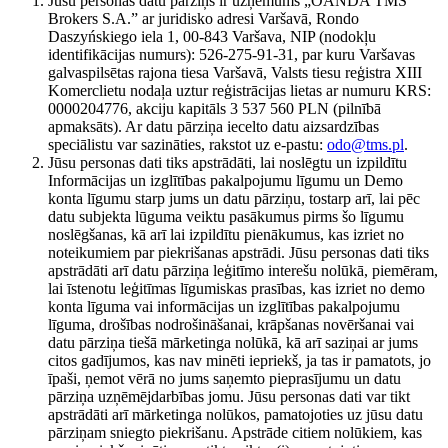
Jūsu personas datu pārziņš ir uzņēmums „OANDA TMS
Brokers S.A.” ar juridisko adresi Varšavā, Rondo
Daszyńskiego iela 1, 00-843 Varšava, NIP (nodokļu
identifikācijas numurs): 526-275-91-31, par kuru Varšavas
galvaspilsētas rajona tiesa Varšavā, Valsts tiesu reģistra XIII
Komerclietu nodaļa uztur reģistrācijas lietas ar numuru KRS:
0000204776, akciju kapitāls 3 537 560 PLN (pilnībā
apmaksāts). Ar datu pārziņa iecelto datu aizsardzības
speciālistu var sazināties, rakstot uz e-pastu:
odo@tms.pl
.
Jūsu personas dati tiks apstrādāti, lai noslēgtu un izpildītu
Informācijas un izglītības pakalpojumu līgumu un Demo
konta līgumu starp jums un datu pārziņu, tostarp arī, lai pēc
datu subjekta lūguma veiktu pasākumus pirms šo līgumu
noslēgšanas, kā arī lai izpildītu pienākumus, kas izriet no
noteikumiem par piekrišanas apstrādi. Jūsu personas dati tiks
apstrādāti arī datu pārziņa leģitīmo interešu nolūkā, piemēram,
lai īstenotu leģitīmas līgumiskas prasības, kas izriet no demo
konta līguma vai informācijas un izglītības pakalpojumu
līguma, drošības nodrošināšanai, krāpšanas novēršanai vai
datu pārziņa tiešā mārketinga nolūkā, kā arī saziņai ar jums
citos gadījumos, kas nav minēti iepriekš, ja tas ir pamatots, jo
īpaši, ņemot vērā no jums saņemto pieprasījumu un datu
pārziņa uzņēmējdarbības jomu. Jūsu personas dati var tikt
apstrādāti arī mārketinga nolūkos, pamatojoties uz jūsu datu
pārziņam sniegto piekrišanu. Apstrāde citiem nolūkiem, kas