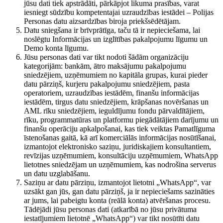
jūsu dati tiek apstrādāti, pārkāpjot likuma prasības, varat
iesniegt sūdzību kompetentajai uzraudzības iestādei – Polijas
Personas datu aizsardzības biroja priekšsēdētājam.
Datu sniegšana ir brīvprātīga, taču tā ir nepieciešama, lai
noslēgtu Informācijas un izglītības pakalpojumu līgumu un
Demo konta līgumu.
Jūsu personas dati var tikt nodoti šādām organizāciju
kategorijām: bankām, ātro maksājumu pakalpojumu
sniedzējiem, uzņēmumiem no kapitāla grupas, kurai pieder
datu pārziņš, kurjeru pakalpojumu sniedzējiem, pasta
operatoriem, uzraudzības iestādēm, finanšu informācijas
iestādēm, tirgus datu sniedzējiem, krāpšanas novēršanas un
AML rīku sniedzējiem, ieguldījumu fondu pārvaldītājiem,
rīku, programmatūras un platformu piegādātājiem darījumu un
finanšu operāciju apkalpošanai, kas tiek veiktas Pamatlīguma
īstenošanas gaitā, kā arī komerciālās informācijas nosūtīšanai,
izmantojot elektronisko saziņu, juridiskajiem konsultantiem,
revīzijas uzņēmumiem, konsultāciju uzņēmumiem, WhatsApp
lietotnes sniedzējam un uzņēmumiem, kas nodrošina serverus
un datu uzglabāšanu.
Saziņu ar datu pārziņu, izmantojot lietotni „WhatsApp“, var
uzsākt gan jūs, gan datu pārziņš, ja ir nepieciešams sazināties
ar jums, lai pabeigtu konta (reālā konta) atvēršanas procesu.
Tādējādi jūsu personas dati (atkarībā no jūsu privātuma
iestatījumiem lietotnē „WhatsApp“) var tikt nosūtīti datu