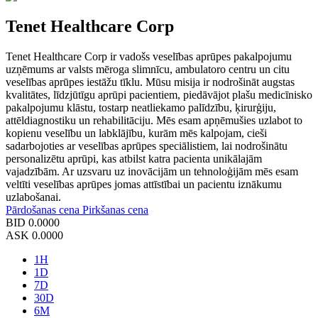
Tenet Healthcare Corp
Tenet Healthcare Corp ir vadošs veselības aprūpes pakalpojumu
uzņēmums ar valsts mēroga slimnīcu, ambulatoro centru un citu
veselības aprūpes iestāžu tīklu. Mūsu misija ir nodrošināt augstas
kvalitātes, līdzjūtīgu aprūpi pacientiem, piedāvājot plašu medicīnisko
pakalpojumu klāstu, tostarp neatliekamo palīdzību, ķirurģiju,
attēldiagnostiku un rehabilitāciju. Mēs esam apņēmušies uzlabot to
kopienu veselību un labklājību, kurām mēs kalpojam, cieši
sadarbojoties ar veselības aprūpes speciālistiem, lai nodrošinātu
personalizētu aprūpi, kas atbilst katra pacienta unikālajām
vajadzībām. Ar uzsvaru uz inovācijām un tehnoloģijām mēs esam
veltīti veselības aprūpes jomas attīstībai un pacientu iznākumu
uzlabošanai.
Pārdošanas cena
Pirkšanas cena
BID
0.0000
ASK
0.0000
1H
1D
7D
30D
6M