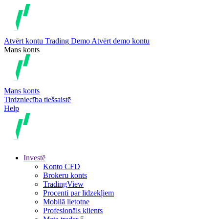
Atvērt kontu
Trading
Demo
Atvērt demo kontu
Mans konts
Mans konts
Tirdzniecība tiešsaistē
Help
Investē
Konto CFD
Brokeru konts
TradingView
Procenti par līdzekļiem
Mobilā lietotne
Profesionāls klients