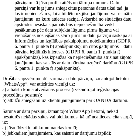
pārziņam kā jūsu profila attēls un tālruņa numurs. Datu
pārziņš var lūgt jums sniegt citus personas datus tikai tad, ja
tas ir nepieciešams, lai atbildētu uz jūsu jautājumu vai risinātu
jautājumu, uz kuru attiecas saziņa. Atkarībā no situācijas datu
apstrādes tiesiskais pamats būs nepieciešamība veikt
pasākumus pēc datu subjekta lūguma pirms līguma vai
vienošanās noslēgšanas starp jums un datu pārziņu saskaņā ar
Informācijas un izglītības pakalpojumu noteikumiem (GDPR
6. panta 1. punkta b) apakšpunkts); un citos gadījumos – datu
pārziņa leģitīmās intereses (GDPR 6. panta 1. punkta f)
apakšpunkts), kas izpaužas kā nepieciešamība atrisināt ziņoto
jautājumu, kas saistīts ar datu pārziņa uzņēmējdarbību (GDPR
6. panta 1. punkta f) apakšpunkts).
Drošības apsvērumu dēļ saruna ar datu pārziņu, izmantojot lietotni
„WhatsApp“, var attiekties vienīgi uz:
a) atbalstu konta atvēršanas procesā (izskaidrojot reģistrācijas
procedūras posmus);
b) atbilžu sniegšanu uz klientu jautājumiem par OANDA darbību.
Saruna ar datu pārziņu, izmantojot WhatsApp lietotni, nekad
nesaturēs nekādas saites vai pielikumus, kā arī neattiecas, cita starpā,
uz:
a) jūsu līdzekļu atlikumu naudas kontā;
b) jebkādiem jautājumiem, kas saistīti ar darījumu izpildi;