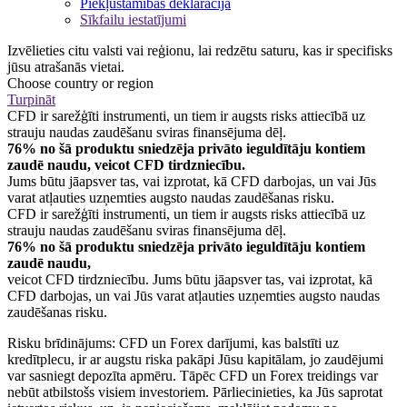
Piekļūstamības deklarācija
Sīkfailu iestatījumi
Izvēlieties citu valsti vai reģionu, lai redzētu saturu, kas ir specifisks
jūsu atrašanās vietai.
Choose country or region
Turpināt
CFD ir sarežģīti instrumenti, un tiem ir augsts risks attiecībā uz
strauju naudas zaudēšanu sviras finansējuma dēļ.
76% no šā produktu sniedzēja privāto ieguldītāju kontiem
zaudē naudu, veicot CFD tirdzniecību.
Jums būtu jāapsver tas, vai izprotat, kā CFD darbojas, un vai Jūs
varat atļauties uzņemties augsto naudas zaudēšanas risku.
CFD ir sarežģīti instrumenti, un tiem ir augsts risks attiecībā uz
strauju naudas zaudēšanu sviras finansējuma dēļ.
76% no šā produktu sniedzēja privāto ieguldītāju kontiem
zaudē naudu,
veicot CFD tirdzniecību. Jums būtu jāapsver tas, vai izprotat, kā
CFD darbojas, un vai Jūs varat atļauties uzņemties augsto naudas
zaudēšanas risku.
Risku brīdinājums: CFD un Forex darījumi, kas balstīti uz
kredītplecu, ir ar augstu riska pakāpi Jūsu kapitālam, jo zaudējumi
var sasniegt depozīta apmēru. Tāpēc CFD un Forex treidings var
nebūt atbilstošs visiem investoriem. Pārliecinieties, ka Jūs saprotat