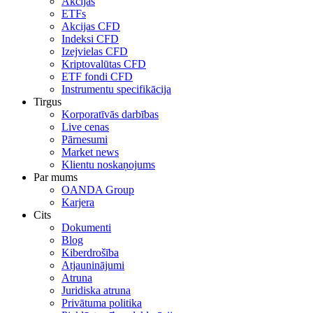
Akcijas
ETFs
Akcijas CFD
Indeksi CFD
Izejvielas CFD
Kriptovalūtas CFD
ETF fondi CFD
Instrumentu specifikācija
Tirgus
Korporatīvās darbības
Live cenas
Pārnesumi
Market news
Klientu noskaņojums
Par mums
OANDA Group
Karjera
Cits
Dokumenti
Blog
Kiberdrošība
Atjauninājumi
Atruna
Juridiska atruna
Privātuma politika