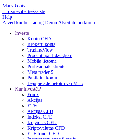
Mans konts
Tirdzniecība tiešsaistē
Help
Atvērt kontu
Trading
Demo
Atvērt demo kontu
Investē
Konto CFD
Brokeru konts
TradingView
Procenti par līdzekļiem
Mobilā lietotne
Profesionāls klients
Meta trader 5
Papildini kontu
Lejupielādē lietotni vai MT5
Kur investēt?
Forex
Akcijas
ETFs
Akcijas CFD
Indeksi CFD
Izejvielas CFD
Kriptovalūtas CFD
ETF fondi CFD