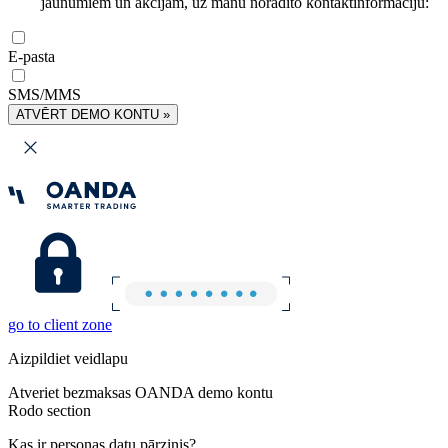
jaunumiem un akcijām, uz manu norādīto kontaktinformāciju:
E-pasta
SMS/MMS
ATVĒRT DEMO KONTU »
go to client zone
Aizpildiet veidlapu
Atveriet bezmaksas OANDA demo kontu
Rodo section
Kas ir personas datu pārzinis?