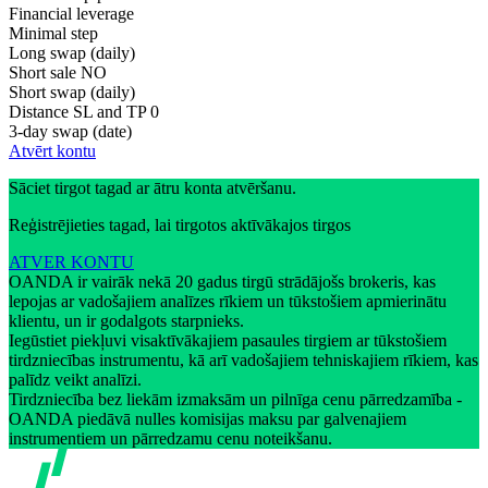
Financial leverage
Minimal step
Long swap (daily)
Short sale
NO
Short swap (daily)
Distance SL and TP
0
3-day swap (date)
Atvērt kontu
Sāciet tirgot tagad ar ātru konta atvēršanu.
Reģistrējieties tagad, lai tirgotos aktīvākajos tirgos
ATVER KONTU
OANDA ir vairāk nekā 20 gadus tirgū strādājošs brokeris, kas
lepojas ar vadošajiem analīzes rīkiem un tūkstošiem apmierinātu
klientu, un ir godalgots starpnieks.
Iegūstiet piekļuvi visaktīvākajiem pasaules tirgiem ar tūkstošiem
tirdzniecības instrumentu, kā arī vadošajiem tehniskajiem rīkiem, kas
palīdz veikt analīzi.
Tirdzniecība bez liekām izmaksām un pilnīga cenu pārredzamība -
OANDA piedāvā nulles komisijas maksu par galvenajiem
instrumentiem un pārredzamu cenu noteikšanu.