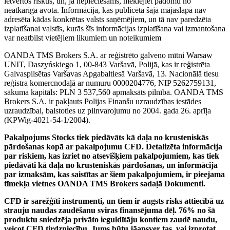
ietvertos riskus, un, ja nepieciešams, meklējiet padomu no
neatkarīga avota. Informācija, kas publicēta šajā mājaslapā nav
adresēta kādas konkrētas valsts saņēmējiem, un tā nav paredzēta
izplatīšanai valstīs, kurās šīs informācijas izplatīšana vai izmantošana
var neatbilst vietējiem likumiem un noteikumiem
OANDA TMS Brokers S.A. ar reģistrēto galveno mītni Warsaw
UNIT, Daszyńskiego 1, 00-843 Varšavā, Polijā, kas ir reģistrēta
Galvaspilsētas Varšavas Apgabaltiesā Varšavā, 13. Nacionālā tiesu
reģistra komercnodaļā ar numuru 0000204776, NIP 5262759131,
sākuma kapitāls: PLN 3 537,560 apmaksāts pilnībā. OANDA TMS
Brokers S.A. ir pakļauts Polijas Finanšu uzraudzības iestādes
uzraudzībai, balstoties uz pilnvarojumu no 2004. gada 26. aprīļa
(KPWig-4021-54-1/2004).
Pakalpojums Stocks tiek piedāvāts kā daļa no krusteniskās
pārdošanas kopā ar pakalpojumu CFD. Detalizēta informācija
par riskiem, kas izriet no atsevišķiem pakalpojumiem, kas tiek
piedāvāti kā daļa no krusteniskās pārdošanas, un informācija
par izmaksām, kas saistītas ar šiem pakalpojumiem, ir pieejama
tīmekļa vietnes OANDA TMS Brokers sadaļā Dokumenti.
CFD ir sarežģīti instrumenti, un tiem ir augsts risks attiecībā uz
strauju naudas zaudēšanu sviras finansējuma dēļ. 76% no šā
produktu sniedzēja privāto ieguldītāju kontiem zaudē naudu,
veicot CFD tirdzniecību. Jums būtu jāapsver tas, vai izprotat,