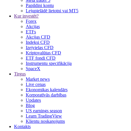
Meta trader 5
Papildini kontu
Lejupielādē lietotni vai MT5
Kur investēt?
Forex
Akcijas
ETFs
Akcijas CFD
Indeksi CFD
Izejvielas CFD
Kriptovalūtas CFD
ETF fondi CFD
Instrumentu specifikācija
SpaceX
Tirgus
Market news
Live cenas
Ekonomikas kalendārs
Korporatīvās darbības
Updates
Blog
US earnings season
Learn TradingView
Klientu noskaņojums
Kontakts