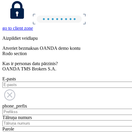
go to client zone
Aizpildiet veidlapu
Atveriet bezmaksas OANDA demo kontu
Rodo section
Kas ir personas datu pārzinis?
OANDA TMS Brokers S.A.
E-pasts
phone_prefix
Tālruņa numurs
Parole