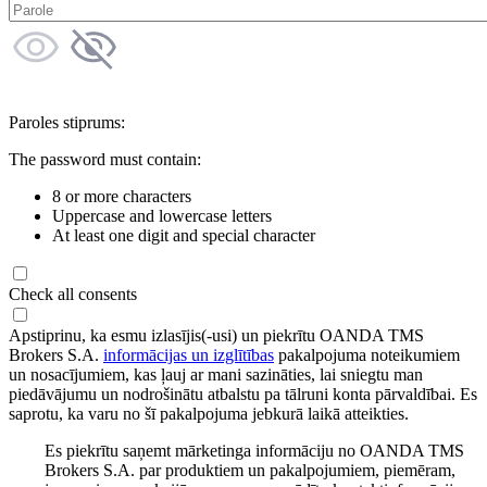
Paroles stiprums:
The password must contain:
8 or more characters
Uppercase and lowercase letters
At least one digit and special character
Check all consents
Apstiprinu, ka esmu izlasījis(-usi) un piekrītu OANDA TMS
Brokers S.A.
informācijas un izglītības
pakalpojuma noteikumiem
un nosacījumiem, kas ļauj ar mani sazināties, lai sniegtu man
piedāvājumu un nodrošinātu atbalstu pa tālruni konta pārvaldībai. Es
saprotu, ka varu no šī pakalpojuma jebkurā laikā atteikties.
Es piekrītu saņemt mārketinga informāciju no OANDA TMS
Brokers S.A. par produktiem un pakalpojumiem, piemēram,