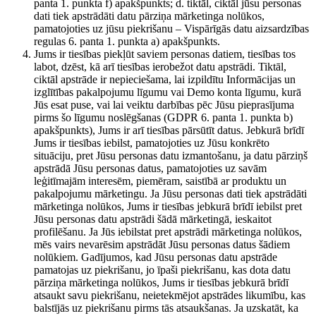
panta 1. punkta f) apakšpunkts; d. tiktāl, ciktāl jūsu personas
dati tiek apstrādāti datu pārziņa mārketinga nolūkos,
pamatojoties uz jūsu piekrišanu – Vispārīgās datu aizsardzības
regulas 6. panta 1. punkta a) apakšpunkts.
Jums ir tiesības piekļūt saviem personas datiem, tiesības tos
labot, dzēst, kā arī tiesības ierobežot datu apstrādi. Tiktāl,
ciktāl apstrāde ir nepieciešama, lai izpildītu Informācijas un
izglītības pakalpojumu līgumu vai Demo konta līgumu, kurā
Jūs esat puse, vai lai veiktu darbības pēc Jūsu pieprasījuma
pirms šo līgumu noslēgšanas (GDPR 6. panta 1. punkta b)
apakšpunkts), Jums ir arī tiesības pārsūtīt datus. Jebkurā brīdī
Jums ir tiesības iebilst, pamatojoties uz Jūsu konkrēto
situāciju, pret Jūsu personas datu izmantošanu, ja datu pārziņš
apstrādā Jūsu personas datus, pamatojoties uz savām
leģitīmajām interesēm, piemēram, saistībā ar produktu un
pakalpojumu mārketingu. Ja Jūsu personas dati tiek apstrādāti
mārketinga nolūkos, Jums ir tiesības jebkurā brīdī iebilst pret
Jūsu personas datu apstrādi šādā mārketingā, ieskaitot
profilēšanu. Ja Jūs iebilstat pret apstrādi mārketinga nolūkos,
mēs vairs nevarēsim apstrādāt Jūsu personas datus šādiem
nolūkiem. Gadījumos, kad Jūsu personas datu apstrāde
pamatojas uz piekrišanu, jo īpaši piekrišanu, kas dota datu
pārziņa mārketinga nolūkos, Jums ir tiesības jebkurā brīdī
atsaukt savu piekrišanu, neietekmējot apstrādes likumību, kas
balstījās uz piekrišanu pirms tās atsaukšanas. Ja uzskatāt, ka