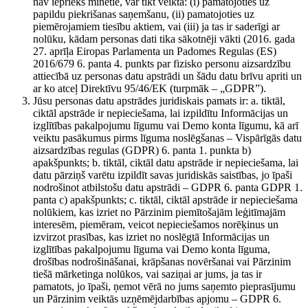
nav iepriekš minētie, var tikt veikta: (i) pamatojoties uz
papildu piekrišanas saņemšanu, (ii) pamatojoties uz
piemērojamiem tiesību aktiem, vai (iii) ja tas ir saderīgi ar
nolūku, kādam personas dati tika sākotnēji vākti (2016. gada
27. aprīļa Eiropas Parlamenta un Padomes Regulas (ES)
2016/679 6. panta 4. punkts par fizisko personu aizsardzību
attiecībā uz personas datu apstrādi un šādu datu brīvu apriti un
ar ko atceļ Direktīvu 95/46/EK (turpmāk – „GDPR”).
Jūsu personas datu apstrādes juridiskais pamats ir: a. tiktāl,
ciktāl apstrāde ir nepieciešama, lai izpildītu Informācijas un
izglītības pakalpojumu līgumu vai Demo konta līgumu, kā arī
veiktu pasākumus pirms līguma noslēgšanas – Vispārīgās datu
aizsardzības regulas (GDPR) 6. panta 1. punkta b)
apakšpunkts; b. tiktāl, ciktāl datu apstrāde ir nepieciešama, lai
datu pārziņš varētu izpildīt savas juridiskās saistības, jo īpaši
nodrošinot atbilstošu datu apstrādi – GDPR 6. panta GDPR 1.
panta c) apakšpunkts; c. tiktāl, ciktāl apstrāde ir nepieciešama
nolūkiem, kas izriet no Pārzinim piemītošajām leģitīmajām
interesēm, piemēram, veicot nepieciešamos norēķinus un
izvirzot prasības, kas izriet no noslēgtā Informācijas un
izglītības pakalpojumu līguma vai Demo konta līguma,
drošības nodrošināšanai, krāpšanas novēršanai vai Pārzinim
tiešā mārketinga nolūkos, vai saziņai ar jums, ja tas ir
pamatots, jo īpaši, ņemot vērā no jums saņemto pieprasījumu
un Pārzinim veiktās uzņēmējdarbības apjomu – GDPR 6.