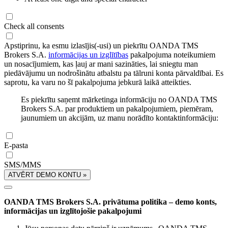
Check all consents
Apstiprinu, ka esmu izlasījis(-usi) un piekrītu OANDA TMS
Brokers S.A.
informācijas un izglītības
pakalpojuma noteikumiem
un nosacījumiem, kas ļauj ar mani sazināties, lai sniegtu man
piedāvājumu un nodrošinātu atbalstu pa tālruni konta pārvaldībai. Es
saprotu, ka varu no šī pakalpojuma jebkurā laikā atteikties.
Es piekrītu saņemt mārketinga informāciju no OANDA TMS
Brokers S.A. par produktiem un pakalpojumiem, piemēram,
jaunumiem un akcijām, uz manu norādīto kontaktinformāciju:
E-pasta
SMS/MMS
ATVĒRT DEMO KONTU »
OANDA TMS Brokers S.A. privātuma politika – demo konts,
informācijas un izglītojošie pakalpojumi