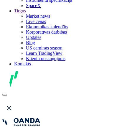
Instrumentu specifikācija
SpaceX
Tirgus
Market news
Live cenas
Ekonomikas kalendārs
Korporatīvās darbības
Updates
Blog
US earnings season
Learn TradingView
Klientu noskaņojums
Kontakts