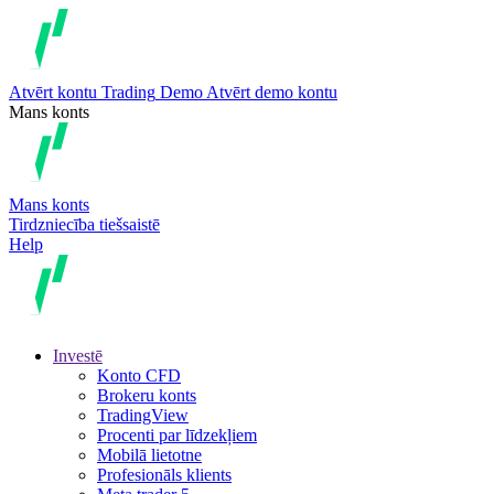
Atvērt kontu
Trading
Demo
Atvērt demo kontu
Mans konts
Mans konts
Tirdzniecība tiešsaistē
Help
Investē
Konto CFD
Brokeru konts
TradingView
Procenti par līdzekļiem
Mobilā lietotne
Profesionāls klients