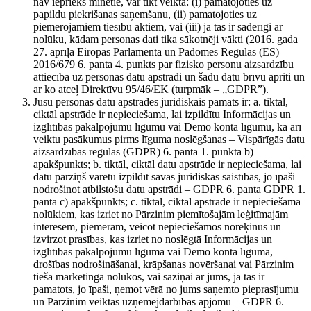
nav iepriekš minētie, var tikt veikta: (i) pamatojoties uz
papildu piekrišanas saņemšanu, (ii) pamatojoties uz
piemērojamiem tiesību aktiem, vai (iii) ja tas ir saderīgi ar
nolūku, kādam personas dati tika sākotnēji vākti (2016. gada
27. aprīļa Eiropas Parlamenta un Padomes Regulas (ES)
2016/679 6. panta 4. punkts par fizisko personu aizsardzību
attiecībā uz personas datu apstrādi un šādu datu brīvu apriti un
ar ko atceļ Direktīvu 95/46/EK (turpmāk – „GDPR”).
Jūsu personas datu apstrādes juridiskais pamats ir: a. tiktāl,
ciktāl apstrāde ir nepieciešama, lai izpildītu Informācijas un
izglītības pakalpojumu līgumu vai Demo konta līgumu, kā arī
veiktu pasākumus pirms līguma noslēgšanas – Vispārīgās datu
aizsardzības regulas (GDPR) 6. panta 1. punkta b)
apakšpunkts; b. tiktāl, ciktāl datu apstrāde ir nepieciešama, lai
datu pārziņš varētu izpildīt savas juridiskās saistības, jo īpaši
nodrošinot atbilstošu datu apstrādi – GDPR 6. panta GDPR 1.
panta c) apakšpunkts; c. tiktāl, ciktāl apstrāde ir nepieciešama
nolūkiem, kas izriet no Pārzinim piemītošajām leģitīmajām
interesēm, piemēram, veicot nepieciešamos norēķinus un
izvirzot prasības, kas izriet no noslēgtā Informācijas un
izglītības pakalpojumu līguma vai Demo konta līguma,
drošības nodrošināšanai, krāpšanas novēršanai vai Pārzinim
tiešā mārketinga nolūkos, vai saziņai ar jums, ja tas ir
pamatots, jo īpaši, ņemot vērā no jums saņemto pieprasījumu
un Pārzinim veiktās uzņēmējdarbības apjomu – GDPR 6.