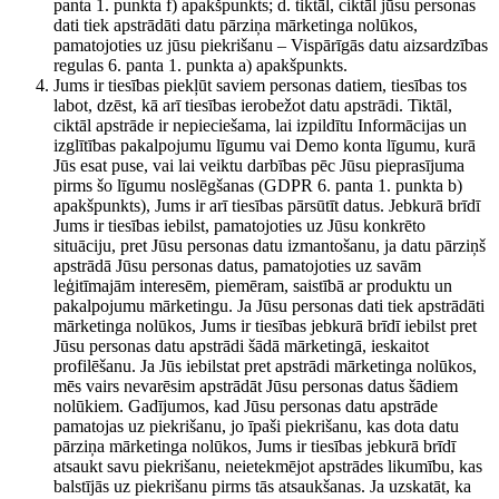
panta 1. punkta f) apakšpunkts; d. tiktāl, ciktāl jūsu personas
dati tiek apstrādāti datu pārziņa mārketinga nolūkos,
pamatojoties uz jūsu piekrišanu – Vispārīgās datu aizsardzības
regulas 6. panta 1. punkta a) apakšpunkts.
Jums ir tiesības piekļūt saviem personas datiem, tiesības tos
labot, dzēst, kā arī tiesības ierobežot datu apstrādi. Tiktāl,
ciktāl apstrāde ir nepieciešama, lai izpildītu Informācijas un
izglītības pakalpojumu līgumu vai Demo konta līgumu, kurā
Jūs esat puse, vai lai veiktu darbības pēc Jūsu pieprasījuma
pirms šo līgumu noslēgšanas (GDPR 6. panta 1. punkta b)
apakšpunkts), Jums ir arī tiesības pārsūtīt datus. Jebkurā brīdī
Jums ir tiesības iebilst, pamatojoties uz Jūsu konkrēto
situāciju, pret Jūsu personas datu izmantošanu, ja datu pārziņš
apstrādā Jūsu personas datus, pamatojoties uz savām
leģitīmajām interesēm, piemēram, saistībā ar produktu un
pakalpojumu mārketingu. Ja Jūsu personas dati tiek apstrādāti
mārketinga nolūkos, Jums ir tiesības jebkurā brīdī iebilst pret
Jūsu personas datu apstrādi šādā mārketingā, ieskaitot
profilēšanu. Ja Jūs iebilstat pret apstrādi mārketinga nolūkos,
mēs vairs nevarēsim apstrādāt Jūsu personas datus šādiem
nolūkiem. Gadījumos, kad Jūsu personas datu apstrāde
pamatojas uz piekrišanu, jo īpaši piekrišanu, kas dota datu
pārziņa mārketinga nolūkos, Jums ir tiesības jebkurā brīdī
atsaukt savu piekrišanu, neietekmējot apstrādes likumību, kas
balstījās uz piekrišanu pirms tās atsaukšanas. Ja uzskatāt, ka