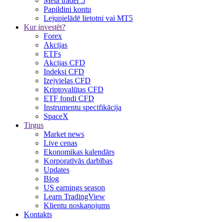
Meta trader 5
Papildini kontu
Lejupielādē lietotni vai MT5
Kur investēt?
Forex
Akcijas
ETFs
Akcijas CFD
Indeksi CFD
Izejvielas CFD
Kriptovalūtas CFD
ETF fondi CFD
Instrumentu specifikācija
SpaceX
Tirgus
Market news
Live cenas
Ekonomikas kalendārs
Korporatīvās darbības
Updates
Blog
US earnings season
Learn TradingView
Klientu noskaņojums
Kontakts