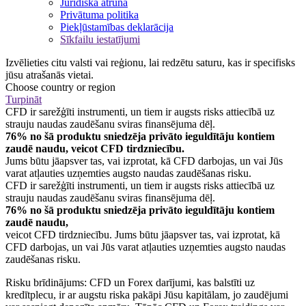
Juridiska atruna
Privātuma politika
Piekļūstamības deklarācija
Sīkfailu iestatījumi
Izvēlieties citu valsti vai reģionu, lai redzētu saturu, kas ir specifisks
jūsu atrašanās vietai.
Choose country or region
Turpināt
CFD ir sarežģīti instrumenti, un tiem ir augsts risks attiecībā uz
strauju naudas zaudēšanu sviras finansējuma dēļ.
76% no šā produktu sniedzēja privāto ieguldītāju kontiem
zaudē naudu, veicot CFD tirdzniecību.
Jums būtu jāapsver tas, vai izprotat, kā CFD darbojas, un vai Jūs
varat atļauties uzņemties augsto naudas zaudēšanas risku.
CFD ir sarežģīti instrumenti, un tiem ir augsts risks attiecībā uz
strauju naudas zaudēšanu sviras finansējuma dēļ.
76% no šā produktu sniedzēja privāto ieguldītāju kontiem
zaudē naudu,
veicot CFD tirdzniecību. Jums būtu jāapsver tas, vai izprotat, kā
CFD darbojas, un vai Jūs varat atļauties uzņemties augsto naudas
zaudēšanas risku.
Risku brīdinājums: CFD un Forex darījumi, kas balstīti uz
kredītplecu, ir ar augstu riska pakāpi Jūsu kapitālam, jo zaudējumi