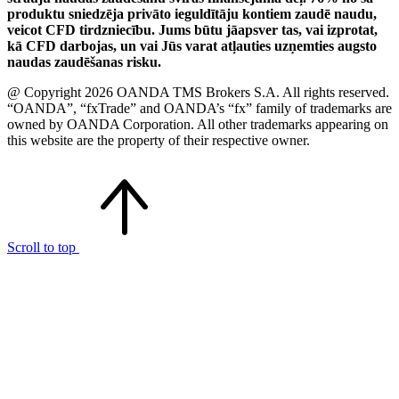
produktu sniedzēja privāto ieguldītāju kontiem zaudē naudu,
veicot CFD tirdzniecību. Jums būtu jāapsver tas, vai izprotat,
kā CFD darbojas, un vai Jūs varat atļauties uzņemties augsto
naudas zaudēšanas risku.
@ Copyright 2026 OANDA TMS Brokers S.A. All rights reserved.
“OANDA”, “fxTrade” and OANDA’s “fx” family of trademarks are
owned by OANDA Corporation. All other trademarks appearing on
this website are the property of their respective owner.
Scroll to top