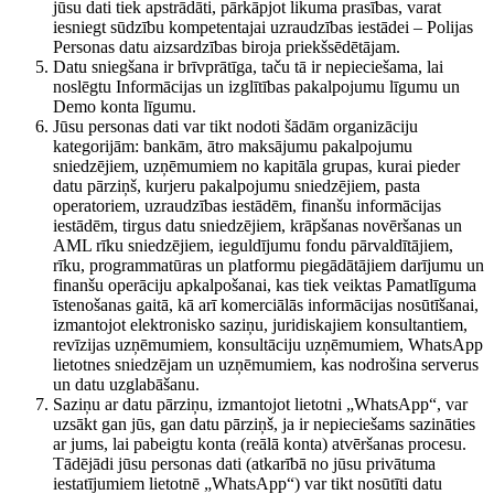
jūsu dati tiek apstrādāti, pārkāpjot likuma prasības, varat
iesniegt sūdzību kompetentajai uzraudzības iestādei – Polijas
Personas datu aizsardzības biroja priekšsēdētājam.
Datu sniegšana ir brīvprātīga, taču tā ir nepieciešama, lai
noslēgtu Informācijas un izglītības pakalpojumu līgumu un
Demo konta līgumu.
Jūsu personas dati var tikt nodoti šādām organizāciju
kategorijām: bankām, ātro maksājumu pakalpojumu
sniedzējiem, uzņēmumiem no kapitāla grupas, kurai pieder
datu pārziņš, kurjeru pakalpojumu sniedzējiem, pasta
operatoriem, uzraudzības iestādēm, finanšu informācijas
iestādēm, tirgus datu sniedzējiem, krāpšanas novēršanas un
AML rīku sniedzējiem, ieguldījumu fondu pārvaldītājiem,
rīku, programmatūras un platformu piegādātājiem darījumu un
finanšu operāciju apkalpošanai, kas tiek veiktas Pamatlīguma
īstenošanas gaitā, kā arī komerciālās informācijas nosūtīšanai,
izmantojot elektronisko saziņu, juridiskajiem konsultantiem,
revīzijas uzņēmumiem, konsultāciju uzņēmumiem, WhatsApp
lietotnes sniedzējam un uzņēmumiem, kas nodrošina serverus
un datu uzglabāšanu.
Saziņu ar datu pārziņu, izmantojot lietotni „WhatsApp“, var
uzsākt gan jūs, gan datu pārziņš, ja ir nepieciešams sazināties
ar jums, lai pabeigtu konta (reālā konta) atvēršanas procesu.
Tādējādi jūsu personas dati (atkarībā no jūsu privātuma
iestatījumiem lietotnē „WhatsApp“) var tikt nosūtīti datu