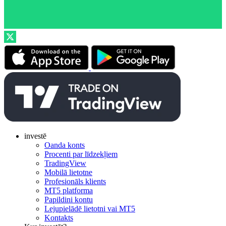
investē
Oanda konts
Procenti par līdzekļiem
TradingView
Mobilā lietotne
Profesionāls klients
MT5 platforma
Papildini kontu
Lejupielādē lietotni vai MT5
Kontakts