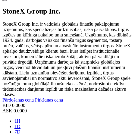
StoneX Group Inc.
StoneX Group Inc. ir vadošais globālais finanšu pakalpojumu
uzņēmums, kas specializējas tirdzniecības, riska pārvaldības, tirgus
izpētes un klīringa pakalpojumu sniegšanā. Uzņēmums, kas dibināts
1924. gadā, darbojas vairākos finanšu tirgus segmentos, tostarp
preču, valūtas, vērtspapīru un atvasināto instrumentu tirgos. StoneX
apkalpo daudzveidīgu klientu bāzi, kurā ietilpst institucionālie
investori, komerciālie riska ierobežotāji, aktīvu pārvaldītāji un
privātie tirgotāji. Uzņēmums darbojas kā starpnieks globālajos
tirgos, veicinot likviditāti un piekļuvi plašam finanšu instrumentu
klāstam. Lielu uzmanību pievēršot darījumu izpildei, tirgus
savienojamībai un normatīvo aktu ievērošanai, StoneX Group spēlē
nozīmīgu lomu globālajā finanšu ekosistēmā, nodrošinot efektīvu
tirdzniecības darījumu izpildi un riska mazināšanu dažādās aktīvu
klasēs.
Pārdošanas cena
Pirkšanas cena
BID
0.0000
ASK
0.0000
1H
1D
7D