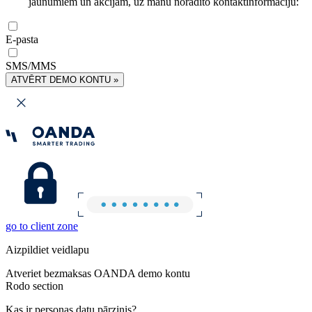
jaunumiem un akcijām, uz manu norādīto kontaktinformāciju:
E-pasta
SMS/MMS
ATVĒRT DEMO KONTU »
go to client zone
Aizpildiet veidlapu
Atveriet bezmaksas OANDA demo kontu
Rodo section
Kas ir personas datu pārzinis?