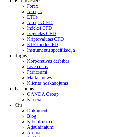
Kur investēt?
Forex
Akcijas
ETFs
Akcijas CFD
Indeksi CFD
Izejvielas CFD
Kriptovalūtas CFD
ETF fondi CFD
Instrumentu specifikācija
Tirgus
Korporatīvās darbības
Live cenas
Pārnesumi
Market news
Klientu noskaņojums
Par mums
OANDA Group
Karjera
Cits
Dokumenti
Blog
Kiberdrošība
Atjauninājumi
Atruna