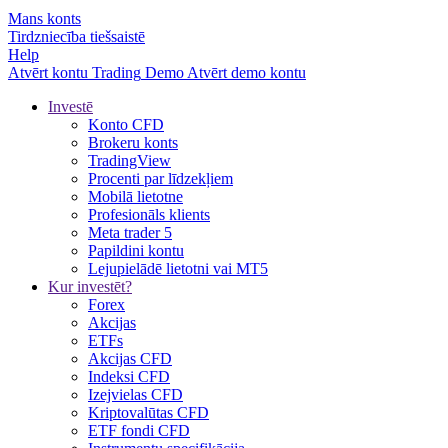
Mans konts
Tirdzniecība tiešsaistē
Help
Atvērt kontu
Trading
Demo
Atvērt demo kontu
Investē
Konto CFD
Brokeru konts
TradingView
Procenti par līdzekļiem
Mobilā lietotne
Profesionāls klients
Meta trader 5
Papildini kontu
Lejupielādē lietotni vai MT5
Kur investēt?
Forex
Akcijas
ETFs
Akcijas CFD
Indeksi CFD
Izejvielas CFD
Kriptovalūtas CFD
ETF fondi CFD