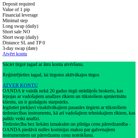
Deposit required
Value of 1 pip
Financial leverage
Minimal step
Long swap (daily)
Short sale
NO
Short swap (daily)
Distance SL and TP
0
3-day swap (date)
Atvērt kontu
Sāciet tirgot tagad ar ātru konta atvēršanu.
Reģistrējieties tagad, lai tirgotos aktīvākajos tirgos
ATVER KONTU
OANDA ir vairāk nekā 20 gadus tirgū strādājošs brokeris, kas
lepojas ar vadošajiem analīzes rīkiem un tūkstošiem apmierinātu
klientu, un ir godalgots starpnieks.
Iegūstiet piekļuvi visaktīvākajiem pasaules tirgiem ar tūkstošiem
tirdzniecības instrumentu, kā arī vadošajiem tehniskajiem rīkiem, kas
palīdz veikt analīzi.
Tirdzniecība bez liekām izmaksām un pilnīga cenu pārredzamība -
OANDA piedāvā nulles komisijas maksu par galvenajiem
instrumentiem un pārredzamu cenu noteikšanu.