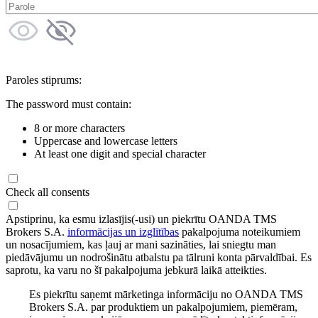
Paroles stiprums:
The password must contain:
8 or more characters
Uppercase and lowercase letters
At least one digit and special character
Check all consents
Apstiprinu, ka esmu izlasījis(-usi) un piekrītu OANDA TMS
Brokers S.A.
informācijas un izglītības
pakalpojuma noteikumiem
un nosacījumiem, kas ļauj ar mani sazināties, lai sniegtu man
piedāvājumu un nodrošinātu atbalstu pa tālruni konta pārvaldībai. Es
saprotu, ka varu no šī pakalpojuma jebkurā laikā atteikties.
Es piekrītu saņemt mārketinga informāciju no OANDA TMS
Brokers S.A. par produktiem un pakalpojumiem, piemēram,