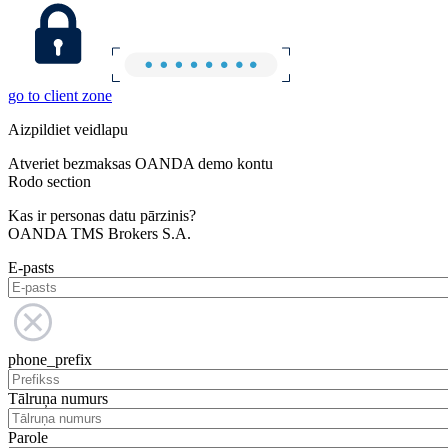
go to client zone
Aizpildiet veidlapu
Atveriet bezmaksas OANDA demo kontu
Rodo section
Kas ir personas datu pārzinis?
OANDA TMS Brokers S.A.
E-pasts
phone_prefix
Tālruņa numurs
Parole