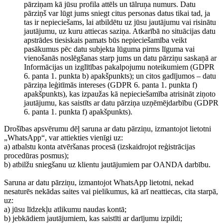
pārziņam kā jūsu profila attēls un tālruņa numurs. Datu
pārziņš var lūgt jums sniegt citus personas datus tikai tad, ja
tas ir nepieciešams, lai atbildētu uz jūsu jautājumu vai risinātu
jautājumu, uz kuru attiecas saziņa. Atkarībā no situācijas datu
apstrādes tiesiskais pamats būs nepieciešamība veikt
pasākumus pēc datu subjekta lūguma pirms līguma vai
vienošanās noslēgšanas starp jums un datu pārziņu saskaņā ar
Informācijas un izglītības pakalpojumu noteikumiem (GDPR
6. panta 1. punkta b) apakšpunkts); un citos gadījumos – datu
pārziņa leģitīmās intereses (GDPR 6. panta 1. punkta f)
apakšpunkts), kas izpaužas kā nepieciešamība atrisināt ziņoto
jautājumu, kas saistīts ar datu pārziņa uzņēmējdarbību (GDPR
6. panta 1. punkta f) apakšpunkts).
Drošības apsvērumu dēļ saruna ar datu pārziņu, izmantojot lietotni
„WhatsApp“, var attiekties vienīgi uz:
a) atbalstu konta atvēršanas procesā (izskaidrojot reģistrācijas
procedūras posmus);
b) atbilžu sniegšanu uz klientu jautājumiem par OANDA darbību.
Saruna ar datu pārziņu, izmantojot WhatsApp lietotni, nekad
nesaturēs nekādas saites vai pielikumus, kā arī neattiecas, cita starpā,
uz:
a) jūsu līdzekļu atlikumu naudas kontā;
b) jebkādiem jautājumiem, kas saistīti ar darījumu izpildi;