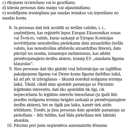
c) rīkojumu izvietošanu vai to grozīšanu;
d) klienta personas datu maiņu vai atjaunināšanu;
e) norādījumu iesniegšanu par naudas iemaksu vai izņemšanu no
naudas konta.
Ja personas dati tiek nosūtīti uz trešām valstīm, t. i.,
saņēmējiem, kas reģistrēti ārpus Eiropas Ekonomikas zonas
vai Šveices, valstīs, kuras saskaņā ar Eiropas Komisijas
novērtējumu nenodrošina pietiekamu datu aizsardzību (trešās
valstis, kas nenodrošina atbilstošu aizsardzības līmeni), datu
pārziņš tos nosūta, izmantojot mehānismus, kas atbilst
piemērojamajiem tiesību aktiem, tostarp ES „standarta līguma
klauzulas“.
Jūsu personas dati tiks glabāti visā Informācijas un izglītības
pakalpojumu līguma vai Demo konta līguma darbības laikā,
kā arī pēc tā izbeigšanas – likumā noteiktā noilguma termiņa
laikā. Tiktāl, ciktāl datu apstrāde pamatojas uz Pārzinim
leģitīmām interesēm, dati tiks apstrādāti tik ilgi, cik
nepieciešams šo leģitīmo interešu īstenošanai (jo īpaši līdz
prasību noilguma termiņa beigām saskaņā ar piemērojamajiem
tiesību aktiem), bet ne ilgāk par laiku, kamēr tiek atzīts
iebildums. Tomēr, ja jūsu personas datu apstrāde pamatojas uz
piekrišanu – līdz brīdim, kad šāda piekrišana tiek faktiski
atsaukta.
Pārzinis pret jums nepiemēros automatizētu lēmumu