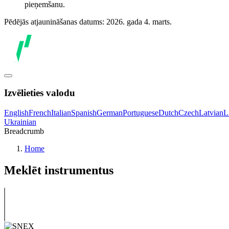
pieņemšanu.
Pēdējās atjaunināšanas datums: 2026. gada 4. marts.
Izvēlieties valodu
English
French
Italian
Spanish
German
Portuguese
Dutch
Czech
Latvian
L
Ukrainian
Breadcrumb
Home
Meklēt instrumentus