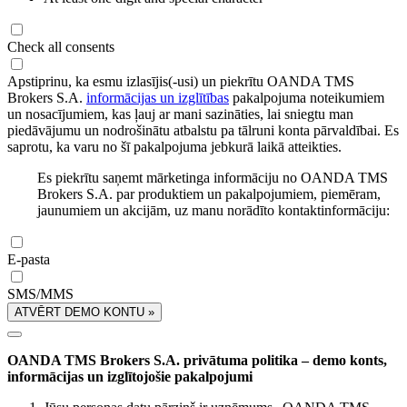
Check all consents
Apstiprinu, ka esmu izlasījis(-usi) un piekrītu OANDA TMS
Brokers S.A.
informācijas un izglītības
pakalpojuma noteikumiem
un nosacījumiem, kas ļauj ar mani sazināties, lai sniegtu man
piedāvājumu un nodrošinātu atbalstu pa tālruni konta pārvaldībai. Es
saprotu, ka varu no šī pakalpojuma jebkurā laikā atteikties.
Es piekrītu saņemt mārketinga informāciju no OANDA TMS
Brokers S.A. par produktiem un pakalpojumiem, piemēram,
jaunumiem un akcijām, uz manu norādīto kontaktinformāciju:
E-pasta
SMS/MMS
ATVĒRT DEMO KONTU »
OANDA TMS Brokers S.A. privātuma politika – demo konts,
informācijas un izglītojošie pakalpojumi