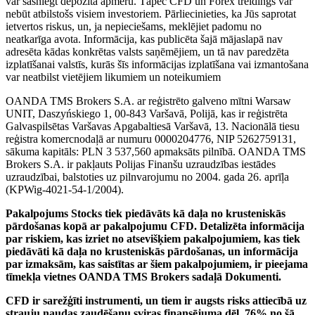
var sasniegt depozīta apmēru. Tāpēc CFD un Forex treidings var
nebūt atbilstošs visiem investoriem. Pārliecinieties, ka Jūs saprotat
ietvertos riskus, un, ja nepieciešams, meklējiet padomu no
neatkarīga avota. Informācija, kas publicēta šajā mājaslapā nav
adresēta kādas konkrētas valsts saņēmējiem, un tā nav paredzēta
izplatīšanai valstīs, kurās šīs informācijas izplatīšana vai izmantošana
var neatbilst vietējiem likumiem un noteikumiem
OANDA TMS Brokers S.A. ar reģistrēto galveno mītni Warsaw
UNIT, Daszyńskiego 1, 00-843 Varšavā, Polijā, kas ir reģistrēta
Galvaspilsētas Varšavas Apgabaltiesā Varšavā, 13. Nacionālā tiesu
reģistra komercnodaļā ar numuru 0000204776, NIP 5262759131,
sākuma kapitāls: PLN 3 537,560 apmaksāts pilnībā. OANDA TMS
Brokers S.A. ir pakļauts Polijas Finanšu uzraudzības iestādes
uzraudzībai, balstoties uz pilnvarojumu no 2004. gada 26. aprīļa
(KPWig-4021-54-1/2004).
Pakalpojums Stocks tiek piedāvāts kā daļa no krusteniskās
pārdošanas kopā ar pakalpojumu CFD. Detalizēta informācija
par riskiem, kas izriet no atsevišķiem pakalpojumiem, kas tiek
piedāvāti kā daļa no krusteniskās pārdošanas, un informācija
par izmaksām, kas saistītas ar šiem pakalpojumiem, ir pieejama
tīmekļa vietnes OANDA TMS Brokers sadaļā Dokumenti.
CFD ir sarežģīti instrumenti, un tiem ir augsts risks attiecībā uz
strauju naudas zaudēšanu sviras finansējuma dēļ. 76% no šā