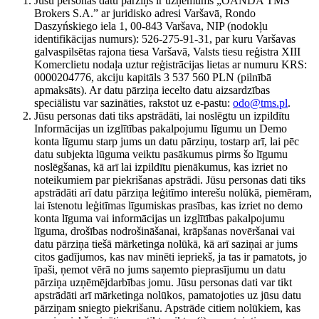
Jūsu personas datu pārziņš ir uzņēmums „OANDA TMS
Brokers S.A.” ar juridisko adresi Varšavā, Rondo
Daszyńskiego iela 1, 00-843 Varšava, NIP (nodokļu
identifikācijas numurs): 526-275-91-31, par kuru Varšavas
galvaspilsētas rajona tiesa Varšavā, Valsts tiesu reģistra XIII
Komerclietu nodaļa uztur reģistrācijas lietas ar numuru KRS:
0000204776, akciju kapitāls 3 537 560 PLN (pilnībā
apmaksāts). Ar datu pārziņa iecelto datu aizsardzības
speciālistu var sazināties, rakstot uz e-pastu:
odo@tms.pl
.
Jūsu personas dati tiks apstrādāti, lai noslēgtu un izpildītu
Informācijas un izglītības pakalpojumu līgumu un Demo
konta līgumu starp jums un datu pārziņu, tostarp arī, lai pēc
datu subjekta lūguma veiktu pasākumus pirms šo līgumu
noslēgšanas, kā arī lai izpildītu pienākumus, kas izriet no
noteikumiem par piekrišanas apstrādi. Jūsu personas dati tiks
apstrādāti arī datu pārziņa leģitīmo interešu nolūkā, piemēram,
lai īstenotu leģitīmas līgumiskas prasības, kas izriet no demo
konta līguma vai informācijas un izglītības pakalpojumu
līguma, drošības nodrošināšanai, krāpšanas novēršanai vai
datu pārziņa tiešā mārketinga nolūkā, kā arī saziņai ar jums
citos gadījumos, kas nav minēti iepriekš, ja tas ir pamatots, jo
īpaši, ņemot vērā no jums saņemto pieprasījumu un datu
pārziņa uzņēmējdarbības jomu. Jūsu personas dati var tikt
apstrādāti arī mārketinga nolūkos, pamatojoties uz jūsu datu
pārziņam sniegto piekrišanu. Apstrāde citiem nolūkiem, kas