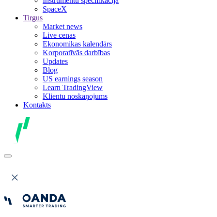
Instrumentu specifikācija
SpaceX
Tirgus
Market news
Live cenas
Ekonomikas kalendārs
Korporatīvās darbības
Updates
Blog
US earnings season
Learn TradingView
Klientu noskaņojums
Kontakts