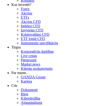
Kontakts
Kur investēt?
Forex
Akcijas
ETFs
Akcijas CFD
Indeksi CFD
Izejvielas CFD
Kriptovalūtas CFD
ETF fondi CFD
Instrumentu specifikācija
Tirgus
Korporatīvās darbības
Live cenas
Pārnesumi
Market news
Klientu noskaņojums
Par mums
OANDA Group
Karjera
Cits
Dokumenti
Blog
Kiberdrošība
Atjauninājumi