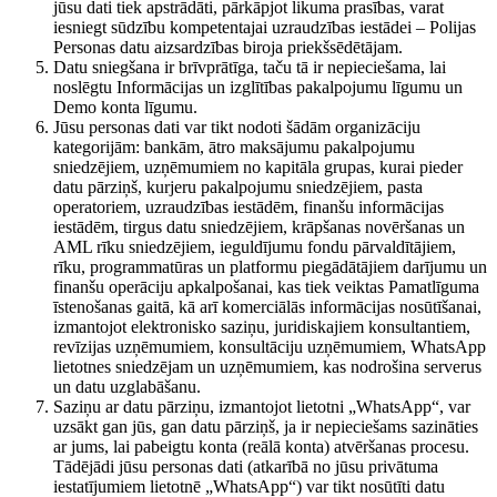
jūsu dati tiek apstrādāti, pārkāpjot likuma prasības, varat
iesniegt sūdzību kompetentajai uzraudzības iestādei – Polijas
Personas datu aizsardzības biroja priekšsēdētājam.
Datu sniegšana ir brīvprātīga, taču tā ir nepieciešama, lai
noslēgtu Informācijas un izglītības pakalpojumu līgumu un
Demo konta līgumu.
Jūsu personas dati var tikt nodoti šādām organizāciju
kategorijām: bankām, ātro maksājumu pakalpojumu
sniedzējiem, uzņēmumiem no kapitāla grupas, kurai pieder
datu pārziņš, kurjeru pakalpojumu sniedzējiem, pasta
operatoriem, uzraudzības iestādēm, finanšu informācijas
iestādēm, tirgus datu sniedzējiem, krāpšanas novēršanas un
AML rīku sniedzējiem, ieguldījumu fondu pārvaldītājiem,
rīku, programmatūras un platformu piegādātājiem darījumu un
finanšu operāciju apkalpošanai, kas tiek veiktas Pamatlīguma
īstenošanas gaitā, kā arī komerciālās informācijas nosūtīšanai,
izmantojot elektronisko saziņu, juridiskajiem konsultantiem,
revīzijas uzņēmumiem, konsultāciju uzņēmumiem, WhatsApp
lietotnes sniedzējam un uzņēmumiem, kas nodrošina serverus
un datu uzglabāšanu.
Saziņu ar datu pārziņu, izmantojot lietotni „WhatsApp“, var
uzsākt gan jūs, gan datu pārziņš, ja ir nepieciešams sazināties
ar jums, lai pabeigtu konta (reālā konta) atvēršanas procesu.
Tādējādi jūsu personas dati (atkarībā no jūsu privātuma
iestatījumiem lietotnē „WhatsApp“) var tikt nosūtīti datu