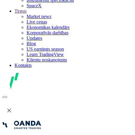
Instrumentu specifikācija
SpaceX
Tirgus
Market news
Live cenas
Ekonomikas kalendārs
Korporatīvās darbības
Updates
Blog
US earnings season
Learn TradingView
Klientu noskaņojums
Kontakts