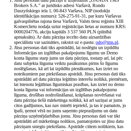
Jūsu personas datu pārziņš ir uzņēmums „OANDA TMS
Brokers S.A.” ar juridisko adresi Varšavā, Rondo
Daszyńskiego iela 1, 00-843 Varšava, NIP (nodokļu
identifikācijas numurs): 526-275-91-31, par kuru Varšavas
galvaspilsētas rajona tiesa Varšavā, Valsts tiesu reģistra XIII
Komerclietu nodaļa uztur reģistrācijas lietas ar numuru KRS:
0000204776, akciju kapitāls 3 537 560 PLN (pilnībā
apmaksāts). Ar datu pārziņa iecelto datu aizsardzības
speciālistu var sazināties, rakstot uz e-pastu:
odo@tms.pl
.
Jūsu personas dati tiks apstrādāti, lai noslēgtu un izpildītu
Informācijas un izglītības pakalpojumu līgumu un Demo
konta līgumu starp jums un datu pārziņu, tostarp arī, lai pēc
datu subjekta lūguma veiktu pasākumus pirms šo līgumu
noslēgšanas, kā arī lai izpildītu pienākumus, kas izriet no
noteikumiem par piekrišanas apstrādi. Jūsu personas dati tiks
apstrādāti arī datu pārziņa leģitīmo interešu nolūkā, piemēram,
lai īstenotu leģitīmas līgumiskas prasības, kas izriet no demo
konta līguma vai informācijas un izglītības pakalpojumu
līguma, drošības nodrošināšanai, krāpšanas novēršanai vai
datu pārziņa tiešā mārketinga nolūkā, kā arī saziņai ar jums
citos gadījumos, kas nav minēti iepriekš, ja tas ir pamatots, jo
īpaši, ņemot vērā no jums saņemto pieprasījumu un datu
pārziņa uzņēmējdarbības jomu. Jūsu personas dati var tikt
apstrādāti arī mārketinga nolūkos, pamatojoties uz jūsu datu
pārziņam sniegto piekrišanu. Apstrāde citiem nolūkiem, kas