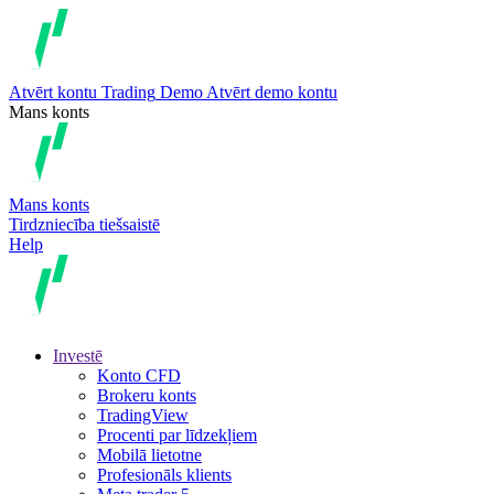
Atvērt kontu
Trading
Demo
Atvērt demo kontu
Mans konts
Mans konts
Tirdzniecība tiešsaistē
Help
Investē
Konto CFD
Brokeru konts
TradingView
Procenti par līdzekļiem
Mobilā lietotne
Profesionāls klients