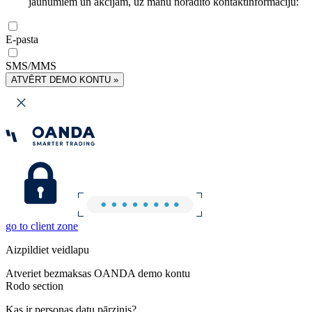
jaunumiem un akcijām, uz manu norādīto kontaktinformāciju:
E-pasta
SMS/MMS
ATVĒRT DEMO KONTU »
go to client zone
Aizpildiet veidlapu
Atveriet bezmaksas OANDA demo kontu
Rodo section
Kas ir personas datu pārzinis?