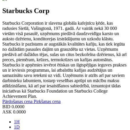
Starbucks Corp
Starbucks Corporation ir slavena globāla kafejnīcu ķēde, kas
radusies Sietlā, Vašingtonā, 1971. gadā. Ar vairāk nekā 30 000
vietām visā pasaulē, uzņēmums piedāvā daudzveidīgu karsto un
auksto dzērienu, konditorejas izstrādājumu un uzkodu klāstu.
Starbucks ir pazīstams ar augstākās kvalitātes kafiju, kas tiek iegūta
no dažādām pasaules daļām un grauzdēta uz vietas. Uzņēmums
piedāvā arī dažādus tējas, sulas un citus bezkofeīna dzērienus, kā arī
preces, piemēram, krūzes, termokrūzes un kafijas automātus.
Starbucks ir apņēmies ievērot ētiskas un ilgtspējīgas ieguves prakses
un ir ieviesis programmas, lai atbalstītu kafijas audzētājus un
samazinātu savu ietekmi uz vidi. Uzņēmums ir atzīts arī par saviem
darbinieku labumiem, tostarp veselības aprūpi un mācību maksu
atlīdzināšanu, kā arī par iesaistīšanos sabiedrībā, izmantojot tādas
iniciatīvas kā Starbucks Foundation un Starbucks College
Achievement Plan.
Pārdošanas cena
Pirkšanas cena
BID
0.0000
ASK
0.0000
1H
1D