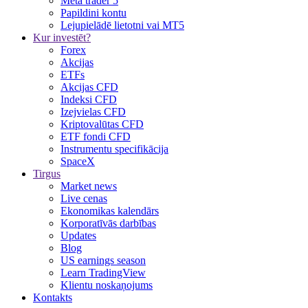
Meta trader 5
Papildini kontu
Lejupielādē lietotni vai MT5
Kur investēt?
Forex
Akcijas
ETFs
Akcijas CFD
Indeksi CFD
Izejvielas CFD
Kriptovalūtas CFD
ETF fondi CFD
Instrumentu specifikācija
SpaceX
Tirgus
Market news
Live cenas
Ekonomikas kalendārs
Korporatīvās darbības
Updates
Blog
US earnings season
Learn TradingView
Klientu noskaņojums
Kontakts