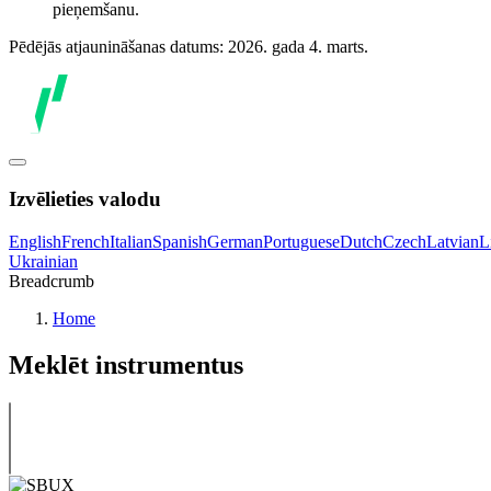
pieņemšanu.
Pēdējās atjaunināšanas datums: 2026. gada 4. marts.
Izvēlieties valodu
English
French
Italian
Spanish
German
Portuguese
Dutch
Czech
Latvian
L
Ukrainian
Breadcrumb
Home
Meklēt instrumentus