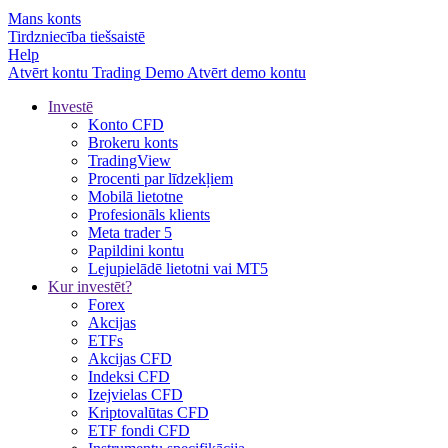
Mans konts
Tirdzniecība tiešsaistē
Help
Atvērt kontu
Trading
Demo
Atvērt demo kontu
Investē
Konto CFD
Brokeru konts
TradingView
Procenti par līdzekļiem
Mobilā lietotne
Profesionāls klients
Meta trader 5
Papildini kontu
Lejupielādē lietotni vai MT5
Kur investēt?
Forex
Akcijas
ETFs
Akcijas CFD
Indeksi CFD
Izejvielas CFD
Kriptovalūtas CFD
ETF fondi CFD