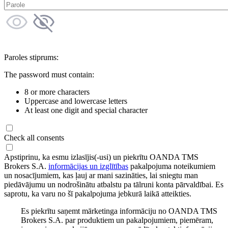
Paroles stiprums:
The password must contain:
8 or more characters
Uppercase and lowercase letters
At least one digit and special character
Check all consents
Apstiprinu, ka esmu izlasījis(-usi) un piekrītu OANDA TMS
Brokers S.A.
informācijas un izglītības
pakalpojuma noteikumiem
un nosacījumiem, kas ļauj ar mani sazināties, lai sniegtu man
piedāvājumu un nodrošinātu atbalstu pa tālruni konta pārvaldībai. Es
saprotu, ka varu no šī pakalpojuma jebkurā laikā atteikties.
Es piekrītu saņemt mārketinga informāciju no OANDA TMS
Brokers S.A. par produktiem un pakalpojumiem, piemēram,