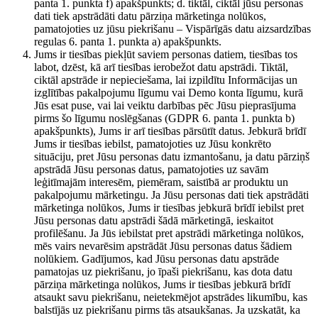
panta 1. punkta f) apakšpunkts; d. tiktāl, ciktāl jūsu personas
dati tiek apstrādāti datu pārziņa mārketinga nolūkos,
pamatojoties uz jūsu piekrišanu – Vispārīgās datu aizsardzības
regulas 6. panta 1. punkta a) apakšpunkts.
Jums ir tiesības piekļūt saviem personas datiem, tiesības tos
labot, dzēst, kā arī tiesības ierobežot datu apstrādi. Tiktāl,
ciktāl apstrāde ir nepieciešama, lai izpildītu Informācijas un
izglītības pakalpojumu līgumu vai Demo konta līgumu, kurā
Jūs esat puse, vai lai veiktu darbības pēc Jūsu pieprasījuma
pirms šo līgumu noslēgšanas (GDPR 6. panta 1. punkta b)
apakšpunkts), Jums ir arī tiesības pārsūtīt datus. Jebkurā brīdī
Jums ir tiesības iebilst, pamatojoties uz Jūsu konkrēto
situāciju, pret Jūsu personas datu izmantošanu, ja datu pārziņš
apstrādā Jūsu personas datus, pamatojoties uz savām
leģitīmajām interesēm, piemēram, saistībā ar produktu un
pakalpojumu mārketingu. Ja Jūsu personas dati tiek apstrādāti
mārketinga nolūkos, Jums ir tiesības jebkurā brīdī iebilst pret
Jūsu personas datu apstrādi šādā mārketingā, ieskaitot
profilēšanu. Ja Jūs iebilstat pret apstrādi mārketinga nolūkos,
mēs vairs nevarēsim apstrādāt Jūsu personas datus šādiem
nolūkiem. Gadījumos, kad Jūsu personas datu apstrāde
pamatojas uz piekrišanu, jo īpaši piekrišanu, kas dota datu
pārziņa mārketinga nolūkos, Jums ir tiesības jebkurā brīdī
atsaukt savu piekrišanu, neietekmējot apstrādes likumību, kas
balstījās uz piekrišanu pirms tās atsaukšanas. Ja uzskatāt, ka