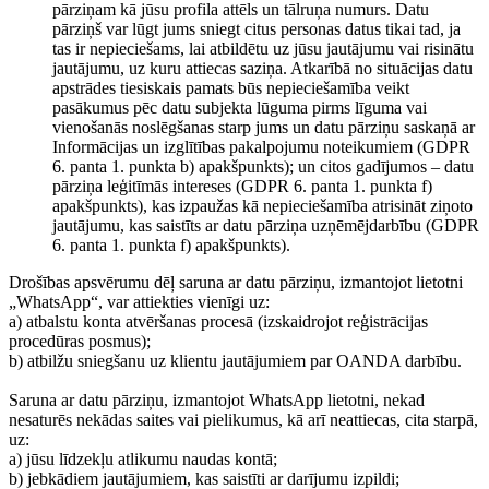
pārziņam kā jūsu profila attēls un tālruņa numurs. Datu
pārziņš var lūgt jums sniegt citus personas datus tikai tad, ja
tas ir nepieciešams, lai atbildētu uz jūsu jautājumu vai risinātu
jautājumu, uz kuru attiecas saziņa. Atkarībā no situācijas datu
apstrādes tiesiskais pamats būs nepieciešamība veikt
pasākumus pēc datu subjekta lūguma pirms līguma vai
vienošanās noslēgšanas starp jums un datu pārziņu saskaņā ar
Informācijas un izglītības pakalpojumu noteikumiem (GDPR
6. panta 1. punkta b) apakšpunkts); un citos gadījumos – datu
pārziņa leģitīmās intereses (GDPR 6. panta 1. punkta f)
apakšpunkts), kas izpaužas kā nepieciešamība atrisināt ziņoto
jautājumu, kas saistīts ar datu pārziņa uzņēmējdarbību (GDPR
6. panta 1. punkta f) apakšpunkts).
Drošības apsvērumu dēļ saruna ar datu pārziņu, izmantojot lietotni
„WhatsApp“, var attiekties vienīgi uz:
a) atbalstu konta atvēršanas procesā (izskaidrojot reģistrācijas
procedūras posmus);
b) atbilžu sniegšanu uz klientu jautājumiem par OANDA darbību.
Saruna ar datu pārziņu, izmantojot WhatsApp lietotni, nekad
nesaturēs nekādas saites vai pielikumus, kā arī neattiecas, cita starpā,
uz:
a) jūsu līdzekļu atlikumu naudas kontā;
b) jebkādiem jautājumiem, kas saistīti ar darījumu izpildi;