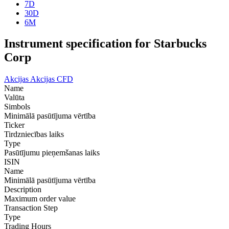
7D
30D
6M
Instrument specification for Starbucks
Corp
Akcijas
Akcijas CFD
Name
Valūta
Simbols
Minimālā pasūtījuma vērtība
Ticker
Tirdzniecības laiks
Type
Pasūtījumu pieņemšanas laiks
ISIN
Name
Minimālā pasūtījuma vērtība
Description
Maximum order value
Transaction Step
Type
Trading Hours