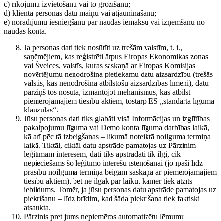
c) rīkojumu izvietošanu vai to grozīšanu;
d) klienta personas datu maiņu vai atjaunināšanu;
e) norādījumu iesniegšanu par naudas iemaksu vai izņemšanu no
naudas konta.
Ja personas dati tiek nosūtīti uz trešām valstīm, t. i.,
saņēmējiem, kas reģistrēti ārpus Eiropas Ekonomikas zonas
vai Šveices, valstīs, kuras saskaņā ar Eiropas Komisijas
novērtējumu nenodrošina pietiekamu datu aizsardzību (trešās
valstis, kas nenodrošina atbilstošu aizsardzības līmeni), datu
pārziņš tos nosūta, izmantojot mehānismus, kas atbilst
piemērojamajiem tiesību aktiem, tostarp ES „standarta līguma
klauzulas“.
Jūsu personas dati tiks glabāti visā Informācijas un izglītības
pakalpojumu līguma vai Demo konta līguma darbības laikā,
kā arī pēc tā izbeigšanas – likumā noteiktā noilguma termiņa
laikā. Tiktāl, ciktāl datu apstrāde pamatojas uz Pārzinim
leģitīmām interesēm, dati tiks apstrādāti tik ilgi, cik
nepieciešams šo leģitīmo interešu īstenošanai (jo īpaši līdz
prasību noilguma termiņa beigām saskaņā ar piemērojamajiem
tiesību aktiem), bet ne ilgāk par laiku, kamēr tiek atzīts
iebildums. Tomēr, ja jūsu personas datu apstrāde pamatojas uz
piekrišanu – līdz brīdim, kad šāda piekrišana tiek faktiski
atsaukta.
Pārzinis pret jums nepiemēros automatizētu lēmumu