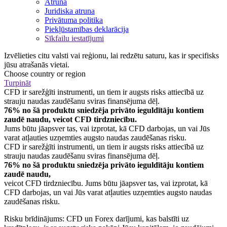
Atruna
Juridiska atruna
Privātuma politika
Piekļūstamības deklarācija
Sīkfailu iestatījumi
Izvēlieties citu valsti vai reģionu, lai redzētu saturu, kas ir specifisks
jūsu atrašanās vietai.
Choose country or region
Turpināt
CFD ir sarežģīti instrumenti, un tiem ir augsts risks attiecībā uz
strauju naudas zaudēšanu sviras finansējuma dēļ.
76% no šā produktu sniedzēja privāto ieguldītāju kontiem
zaudē naudu, veicot CFD tirdzniecību.
Jums būtu jāapsver tas, vai izprotat, kā CFD darbojas, un vai Jūs
varat atļauties uzņemties augsto naudas zaudēšanas risku.
CFD ir sarežģīti instrumenti, un tiem ir augsts risks attiecībā uz
strauju naudas zaudēšanu sviras finansējuma dēļ.
76% no šā produktu sniedzēja privāto ieguldītāju kontiem
zaudē naudu,
veicot CFD tirdzniecību. Jums būtu jāapsver tas, vai izprotat, kā
CFD darbojas, un vai Jūs varat atļauties uzņemties augsto naudas
zaudēšanas risku.
Risku brīdinājums: CFD un Forex darījumi, kas balstīti uz