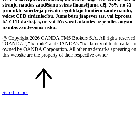
strauju naudas zaudēšanu sviras finansējuma dēļ. 76% no šā
produktu sniedzēja privāto ieguldītāju kontiem zaudē naudu,
veicot CFD tirdzniecību. Jums būtu jāapsver tas, vai izprotat,
kā CFD darbojas, un vai Jūs varat atļauties uzņemties augsto
naudas zaudēšanas risku.
@ Copyright 2026 OANDA TMS Brokers S.A. All rights reserved.
“OANDA”, “fxTrade” and OANDA’s “fx” family of trademarks are
owned by OANDA Corporation. All other trademarks appearing on
this website are the property of their respective owner.
Scroll to top