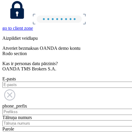
go to client zone
Aizpildiet veidlapu
Atveriet bezmaksas OANDA demo kontu
Rodo section
Kas ir personas datu pārzinis?
OANDA TMS Brokers S.A.
E-pasts
phone_prefix
Tālruņa numurs
Parole