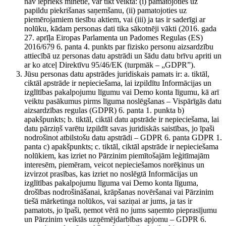
nav iepriekš minētie, var tikt veikta: (i) pamatojoties uz
papildu piekrišanas saņemšanu, (ii) pamatojoties uz
piemērojamiem tiesību aktiem, vai (iii) ja tas ir saderīgi ar
nolūku, kādam personas dati tika sākotnēji vākti (2016. gada
27. aprīļa Eiropas Parlamenta un Padomes Regulas (ES)
2016/679 6. panta 4. punkts par fizisko personu aizsardzību
attiecībā uz personas datu apstrādi un šādu datu brīvu apriti un
ar ko atceļ Direktīvu 95/46/EK (turpmāk – „GDPR”).
Jūsu personas datu apstrādes juridiskais pamats ir: a. tiktāl,
ciktāl apstrāde ir nepieciešama, lai izpildītu Informācijas un
izglītības pakalpojumu līgumu vai Demo konta līgumu, kā arī
veiktu pasākumus pirms līguma noslēgšanas – Vispārīgās datu
aizsardzības regulas (GDPR) 6. panta 1. punkta b)
apakšpunkts; b. tiktāl, ciktāl datu apstrāde ir nepieciešama, lai
datu pārziņš varētu izpildīt savas juridiskās saistības, jo īpaši
nodrošinot atbilstošu datu apstrādi – GDPR 6. panta GDPR 1.
panta c) apakšpunkts; c. tiktāl, ciktāl apstrāde ir nepieciešama
nolūkiem, kas izriet no Pārzinim piemītošajām leģitīmajām
interesēm, piemēram, veicot nepieciešamos norēķinus un
izvirzot prasības, kas izriet no noslēgtā Informācijas un
izglītības pakalpojumu līguma vai Demo konta līguma,
drošības nodrošināšanai, krāpšanas novēršanai vai Pārzinim
tiešā mārketinga nolūkos, vai saziņai ar jums, ja tas ir
pamatots, jo īpaši, ņemot vērā no jums saņemto pieprasījumu
un Pārzinim veiktās uzņēmējdarbības apjomu – GDPR 6.