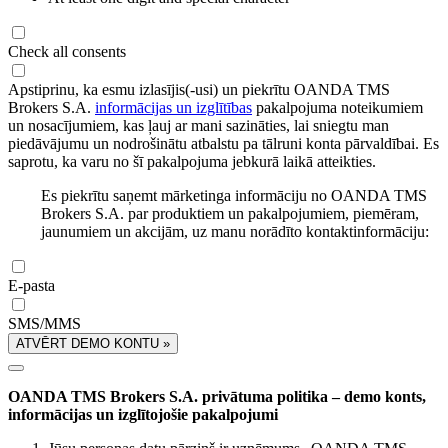
Check all consents
Apstiprinu, ka esmu izlasījis(-usi) un piekrītu OANDA TMS
Brokers S.A.
informācijas un izglītības
pakalpojuma noteikumiem
un nosacījumiem, kas ļauj ar mani sazināties, lai sniegtu man
piedāvājumu un nodrošinātu atbalstu pa tālruni konta pārvaldībai. Es
saprotu, ka varu no šī pakalpojuma jebkurā laikā atteikties.
Es piekrītu saņemt mārketinga informāciju no OANDA TMS
Brokers S.A. par produktiem un pakalpojumiem, piemēram,
jaunumiem un akcijām, uz manu norādīto kontaktinformāciju:
E-pasta
SMS/MMS
ATVĒRT DEMO KONTU »
OANDA TMS Brokers S.A. privātuma politika – demo konts,
informācijas un izglītojošie pakalpojumi