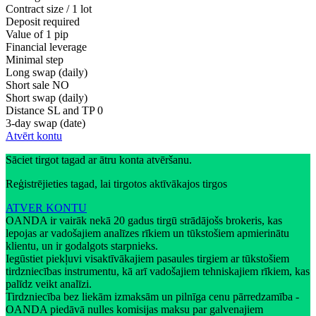
Contract size / 1 lot
Deposit required
Value of 1 pip
Financial leverage
Minimal step
Long swap (daily)
Short sale
NO
Short swap (daily)
Distance SL and TP
0
3-day swap (date)
Atvērt kontu
Sāciet tirgot tagad ar ātru konta atvēršanu.
Reģistrējieties tagad, lai tirgotos aktīvākajos tirgos
ATVER KONTU
OANDA ir vairāk nekā 20 gadus tirgū strādājošs brokeris, kas
lepojas ar vadošajiem analīzes rīkiem un tūkstošiem apmierinātu
klientu, un ir godalgots starpnieks.
Iegūstiet piekļuvi visaktīvākajiem pasaules tirgiem ar tūkstošiem
tirdzniecības instrumentu, kā arī vadošajiem tehniskajiem rīkiem, kas
palīdz veikt analīzi.
Tirdzniecība bez liekām izmaksām un pilnīga cenu pārredzamība -
OANDA piedāvā nulles komisijas maksu par galvenajiem