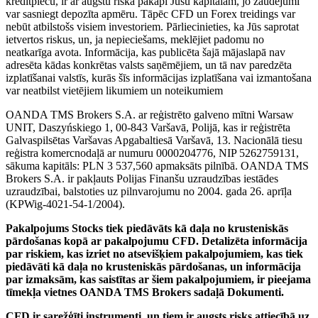
kredītplecu, ir ar augstu riska pakāpi Jūsu kapitālam, jo zaudējumi
var sasniegt depozīta apmēru. Tāpēc CFD un Forex treidings var
nebūt atbilstošs visiem investoriem. Pārliecinieties, ka Jūs saprotat
ietvertos riskus, un, ja nepieciešams, meklējiet padomu no
neatkarīga avota. Informācija, kas publicēta šajā mājaslapā nav
adresēta kādas konkrētas valsts saņēmējiem, un tā nav paredzēta
izplatīšanai valstīs, kurās šīs informācijas izplatīšana vai izmantošana
var neatbilst vietējiem likumiem un noteikumiem
OANDA TMS Brokers S.A. ar reģistrēto galveno mītni Warsaw
UNIT, Daszyńskiego 1, 00-843 Varšavā, Polijā, kas ir reģistrēta
Galvaspilsētas Varšavas Apgabaltiesā Varšavā, 13. Nacionālā tiesu
reģistra komercnodaļā ar numuru 0000204776, NIP 5262759131,
sākuma kapitāls: PLN 3 537,560 apmaksāts pilnībā. OANDA TMS
Brokers S.A. ir pakļauts Polijas Finanšu uzraudzības iestādes
uzraudzībai, balstoties uz pilnvarojumu no 2004. gada 26. aprīļa
(KPWig-4021-54-1/2004).
Pakalpojums Stocks tiek piedāvāts kā daļa no krusteniskās
pārdošanas kopā ar pakalpojumu CFD. Detalizēta informācija
par riskiem, kas izriet no atsevišķiem pakalpojumiem, kas tiek
piedāvāti kā daļa no krusteniskās pārdošanas, un informācija
par izmaksām, kas saistītas ar šiem pakalpojumiem, ir pieejama
tīmekļa vietnes OANDA TMS Brokers sadaļā Dokumenti.
CFD ir sarežģīti instrumenti, un tiem ir augsts risks attiecībā uz