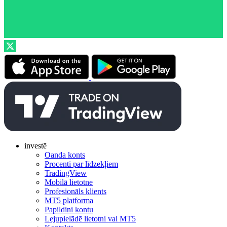
investē
Oanda konts
Procenti par līdzekļiem
TradingView
Mobilā lietotne
Profesionāls klients
MT5 platforma
Papildini kontu
Lejupielādē lietotni vai MT5