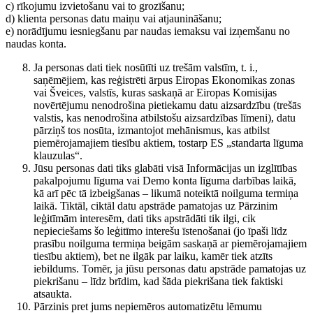
c) rīkojumu izvietošanu vai to grozīšanu;
d) klienta personas datu maiņu vai atjaunināšanu;
e) norādījumu iesniegšanu par naudas iemaksu vai izņemšanu no
naudas konta.
Ja personas dati tiek nosūtīti uz trešām valstīm, t. i.,
saņēmējiem, kas reģistrēti ārpus Eiropas Ekonomikas zonas
vai Šveices, valstīs, kuras saskaņā ar Eiropas Komisijas
novērtējumu nenodrošina pietiekamu datu aizsardzību (trešās
valstis, kas nenodrošina atbilstošu aizsardzības līmeni), datu
pārziņš tos nosūta, izmantojot mehānismus, kas atbilst
piemērojamajiem tiesību aktiem, tostarp ES „standarta līguma
klauzulas“.
Jūsu personas dati tiks glabāti visā Informācijas un izglītības
pakalpojumu līguma vai Demo konta līguma darbības laikā,
kā arī pēc tā izbeigšanas – likumā noteiktā noilguma termiņa
laikā. Tiktāl, ciktāl datu apstrāde pamatojas uz Pārzinim
leģitīmām interesēm, dati tiks apstrādāti tik ilgi, cik
nepieciešams šo leģitīmo interešu īstenošanai (jo īpaši līdz
prasību noilguma termiņa beigām saskaņā ar piemērojamajiem
tiesību aktiem), bet ne ilgāk par laiku, kamēr tiek atzīts
iebildums. Tomēr, ja jūsu personas datu apstrāde pamatojas uz
piekrišanu – līdz brīdim, kad šāda piekrišana tiek faktiski
atsaukta.
Pārzinis pret jums nepiemēros automatizētu lēmumu