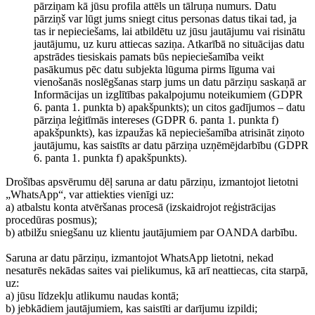
pārziņam kā jūsu profila attēls un tālruņa numurs. Datu
pārziņš var lūgt jums sniegt citus personas datus tikai tad, ja
tas ir nepieciešams, lai atbildētu uz jūsu jautājumu vai risinātu
jautājumu, uz kuru attiecas saziņa. Atkarībā no situācijas datu
apstrādes tiesiskais pamats būs nepieciešamība veikt
pasākumus pēc datu subjekta lūguma pirms līguma vai
vienošanās noslēgšanas starp jums un datu pārziņu saskaņā ar
Informācijas un izglītības pakalpojumu noteikumiem (GDPR
6. panta 1. punkta b) apakšpunkts); un citos gadījumos – datu
pārziņa leģitīmās intereses (GDPR 6. panta 1. punkta f)
apakšpunkts), kas izpaužas kā nepieciešamība atrisināt ziņoto
jautājumu, kas saistīts ar datu pārziņa uzņēmējdarbību (GDPR
6. panta 1. punkta f) apakšpunkts).
Drošības apsvērumu dēļ saruna ar datu pārziņu, izmantojot lietotni
„WhatsApp“, var attiekties vienīgi uz:
a) atbalstu konta atvēršanas procesā (izskaidrojot reģistrācijas
procedūras posmus);
b) atbilžu sniegšanu uz klientu jautājumiem par OANDA darbību.
Saruna ar datu pārziņu, izmantojot WhatsApp lietotni, nekad
nesaturēs nekādas saites vai pielikumus, kā arī neattiecas, cita starpā,
uz:
a) jūsu līdzekļu atlikumu naudas kontā;
b) jebkādiem jautājumiem, kas saistīti ar darījumu izpildi;