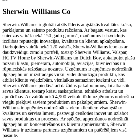
Sherwin-Williams Co
Sherwin-Williams ir globāli atzīts līderis augstākās kvalitātes krāsu,
pārklājumu un saistīto produktu ražošanā. Ar bagātu vēsturi, kas
sniedzas vairāk nekā 150 gadu garumā, uzņēmums ir izveidojis
izcilības reputāciju inovācijās, kvalitātē un klientu apkalpošanā.
Darbojoties vairāk nekā 120 valstīs, Sherwin-Williams lepojas ar
daudzveidīgu zīmolu portfeli, tostarp Sherwin-Williams, Valspar,
HGTV Home by Sherwin-Williams un Dutch Boy, apkalpojot plašu
nozaru klāstu, piemēram, automobiļu, aviācijas, būvniecības un
rūpnieciskās ražošanas nozares. Uzņēmums ir apņēmies nodrošināt
ilgtspējību un ir izstrādājis virkni videi draudzīgu produktu, kas
atbilst klientu vajadzībām, vienlaikus samazinot ietekmi uz vidi.
Sherwin-Williams piedāvā arī dažādus pakalpojumus, lai atbalstītu
savus klientus, tostarp krāsu saskaņošanu, tehnisko atbalstu un
apmācības. Ar vairāk nekā 4,900 veikalu tīklu uzņēmums nodrošina
vieglu piekļuvi saviem produktiem un pakalpojumiem. Sherwin-
Williams ir apņēmies nodrošināt saviem klientiem visaugstāko
kvalitātes un servisa līmeni, pastāvīgi cenšoties inovēt un uzlabot
savus produktus un procesus. Ar spēcīgu apņemšanos nodrošināt
ilgtspējību un koncentrēšanos uz klientu apmierinātību, Sherwin-
Williams ir uzticams partneris uzņēmumiem un patērētājiem visā
pasaulē.