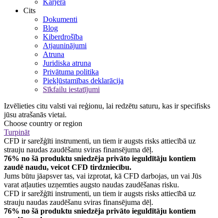
Karjera
Cits
Dokumenti
Blog
Kiberdrošība
Atjauninājumi
Atruna
Juridiska atruna
Privātuma politika
Piekļūstamības deklarācija
Sīkfailu iestatījumi
Izvēlieties citu valsti vai reģionu, lai redzētu saturu, kas ir specifisks
jūsu atrašanās vietai.
Choose country or region
Turpināt
CFD ir sarežģīti instrumenti, un tiem ir augsts risks attiecībā uz
strauju naudas zaudēšanu sviras finansējuma dēļ.
76% no šā produktu sniedzēja privāto ieguldītāju kontiem
zaudē naudu, veicot CFD tirdzniecību.
Jums būtu jāapsver tas, vai izprotat, kā CFD darbojas, un vai Jūs
varat atļauties uzņemties augsto naudas zaudēšanas risku.
CFD ir sarežģīti instrumenti, un tiem ir augsts risks attiecībā uz
strauju naudas zaudēšanu sviras finansējuma dēļ.
76% no šā produktu sniedzēja privāto ieguldītāju kontiem