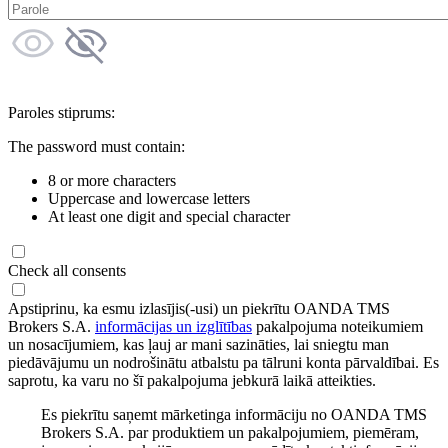
Paroles stiprums:
The password must contain:
8 or more characters
Uppercase and lowercase letters
At least one digit and special character
Check all consents
Apstiprinu, ka esmu izlasījis(-usi) un piekrītu OANDA TMS
Brokers S.A.
informācijas un izglītības
pakalpojuma noteikumiem
un nosacījumiem, kas ļauj ar mani sazināties, lai sniegtu man
piedāvājumu un nodrošinātu atbalstu pa tālruni konta pārvaldībai. Es
saprotu, ka varu no šī pakalpojuma jebkurā laikā atteikties.
Es piekrītu saņemt mārketinga informāciju no OANDA TMS
Brokers S.A. par produktiem un pakalpojumiem, piemēram,