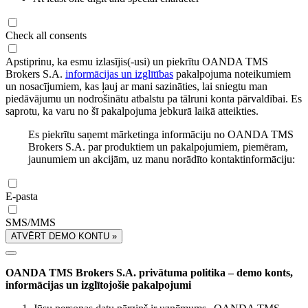
Check all consents
Apstiprinu, ka esmu izlasījis(-usi) un piekrītu OANDA TMS
Brokers S.A.
informācijas un izglītības
pakalpojuma noteikumiem
un nosacījumiem, kas ļauj ar mani sazināties, lai sniegtu man
piedāvājumu un nodrošinātu atbalstu pa tālruni konta pārvaldībai. Es
saprotu, ka varu no šī pakalpojuma jebkurā laikā atteikties.
Es piekrītu saņemt mārketinga informāciju no OANDA TMS
Brokers S.A. par produktiem un pakalpojumiem, piemēram,
jaunumiem un akcijām, uz manu norādīto kontaktinformāciju:
E-pasta
SMS/MMS
ATVĒRT DEMO KONTU »
OANDA TMS Brokers S.A. privātuma politika – demo konts,
informācijas un izglītojošie pakalpojumi