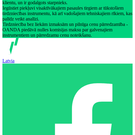
klientu, un ir godalgots starpnieks.
Iegūstiet piekļuvi visaktīvākajiem pasaules tirgiem ar tūkstošiem
tirdzniecības instrumentu, kā arī vadošajiem tehniskajiem rīkiem, kas
palīdz veikt analīzi.
Tirdzniecība bez liekām izmaksām un pilnīga cenu pārredzamība -
OANDA piedāvā nulles komisijas maksu par galvenajiem
instrumentiem un pārredzamu cenu noteikšanu.
Latvia