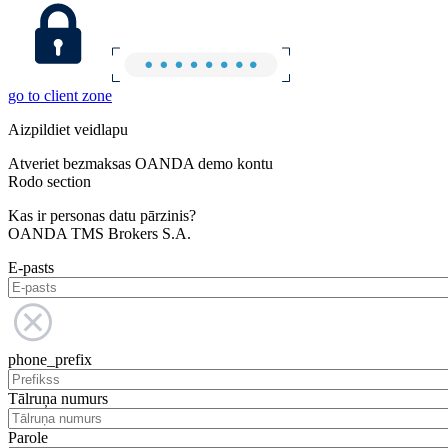
go to client zone
Aizpildiet veidlapu
Atveriet bezmaksas OANDA demo kontu
Rodo section
Kas ir personas datu pārzinis?
OANDA TMS Brokers S.A.
E-pasts
phone_prefix
Tālruņa numurs
Parole