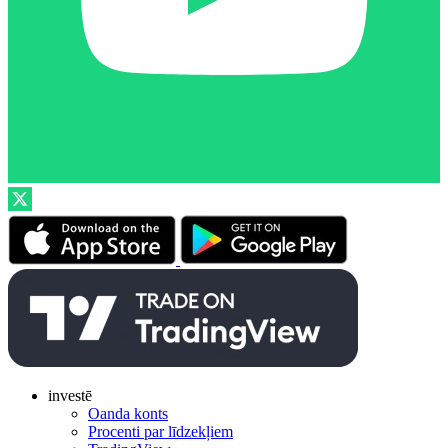
investē
Oanda konts
Procenti par līdzekļiem