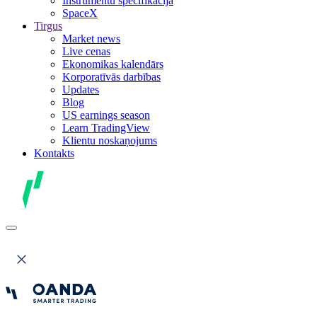
Instrumentu specifikācija
SpaceX
Tirgus
Market news
Live cenas
Ekonomikas kalendārs
Korporatīvās darbības
Updates
Blog
US earnings season
Learn TradingView
Klientu noskaņojums
Kontakts