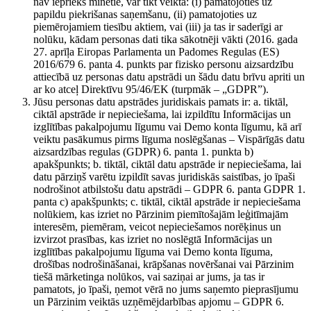
nav iepriekš minētie, var tikt veikta: (i) pamatojoties uz
papildu piekrišanas saņemšanu, (ii) pamatojoties uz
piemērojamiem tiesību aktiem, vai (iii) ja tas ir saderīgi ar
nolūku, kādam personas dati tika sākotnēji vākti (2016. gada
27. aprīļa Eiropas Parlamenta un Padomes Regulas (ES)
2016/679 6. panta 4. punkts par fizisko personu aizsardzību
attiecībā uz personas datu apstrādi un šādu datu brīvu apriti un
ar ko atceļ Direktīvu 95/46/EK (turpmāk – „GDPR”).
Jūsu personas datu apstrādes juridiskais pamats ir: a. tiktāl,
ciktāl apstrāde ir nepieciešama, lai izpildītu Informācijas un
izglītības pakalpojumu līgumu vai Demo konta līgumu, kā arī
veiktu pasākumus pirms līguma noslēgšanas – Vispārīgās datu
aizsardzības regulas (GDPR) 6. panta 1. punkta b)
apakšpunkts; b. tiktāl, ciktāl datu apstrāde ir nepieciešama, lai
datu pārziņš varētu izpildīt savas juridiskās saistības, jo īpaši
nodrošinot atbilstošu datu apstrādi – GDPR 6. panta GDPR 1.
panta c) apakšpunkts; c. tiktāl, ciktāl apstrāde ir nepieciešama
nolūkiem, kas izriet no Pārzinim piemītošajām leģitīmajām
interesēm, piemēram, veicot nepieciešamos norēķinus un
izvirzot prasības, kas izriet no noslēgtā Informācijas un
izglītības pakalpojumu līguma vai Demo konta līguma,
drošības nodrošināšanai, krāpšanas novēršanai vai Pārzinim
tiešā mārketinga nolūkos, vai saziņai ar jums, ja tas ir
pamatots, jo īpaši, ņemot vērā no jums saņemto pieprasījumu
un Pārzinim veiktās uzņēmējdarbības apjomu – GDPR 6.