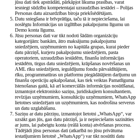
jūsu dati tiek apstrādāti, pārkāpjot likuma prasības, varat
iesniegt sūdzību kompetentajai uzraudzības iestādei – Polijas
Personas datu aizsardzības biroja priekšsēdētājam.
Datu sniegšana ir brīvprātīga, taču tā ir nepieciešama, lai
noslēgtu Informācijas un izglītības pakalpojumu līgumu un
Demo konta līgumu.
Jūsu personas dati var tikt nodoti šādām organizāciju
kategorijām: bankām, ātro maksājumu pakalpojumu
sniedzējiem, uzņēmumiem no kapitāla grupas, kurai pieder
datu pārziņš, kurjeru pakalpojumu sniedzējiem, pasta
operatoriem, uzraudzības iestādēm, finanšu informācijas
iestādēm, tirgus datu sniedzējiem, krāpšanas novēršanas un
AML rīku sniedzējiem, ieguldījumu fondu pārvaldītājiem,
rīku, programmatūras un platformu piegādātājiem darījumu un
finanšu operāciju apkalpošanai, kas tiek veiktas Pamatlīguma
īstenošanas gaitā, kā arī komerciālās informācijas nosūtīšanai,
izmantojot elektronisko saziņu, juridiskajiem konsultantiem,
revīzijas uzņēmumiem, konsultāciju uzņēmumiem, WhatsApp
lietotnes sniedzējam un uzņēmumiem, kas nodrošina serverus
un datu uzglabāšanu.
Saziņu ar datu pārziņu, izmantojot lietotni „WhatsApp“, var
uzsākt gan jūs, gan datu pārziņš, ja ir nepieciešams sazināties
ar jums, lai pabeigtu konta (reālā konta) atvēršanas procesu.
Tādējādi jūsu personas dati (atkarībā no jūsu privātuma
iestatījumiem lietotnē „WhatsApp“) var tikt nosūtīti datu