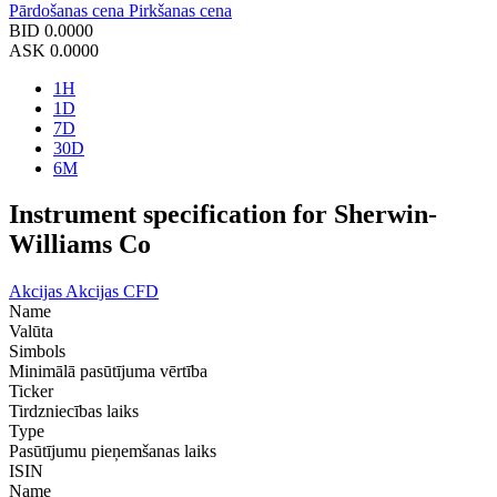
Pārdošanas cena
Pirkšanas cena
BID
0.0000
ASK
0.0000
1H
1D
7D
30D
6M
Instrument specification for Sherwin-
Williams Co
Akcijas
Akcijas CFD
Name
Valūta
Simbols
Minimālā pasūtījuma vērtība
Ticker
Tirdzniecības laiks
Type
Pasūtījumu pieņemšanas laiks
ISIN
Name