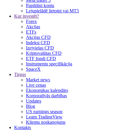
Meta trader 5
Papildini kontu
Lejupielādē lietotni vai MT5
Kur investēt?
Forex
Akcijas
ETFs
Akcijas CFD
Indeksi CFD
Izejvielas CFD
Kriptovalūtas CFD
ETF fondi CFD
Instrumentu specifikācija
SpaceX
Tirgus
Market news
Live cenas
Ekonomikas kalendārs
Korporatīvās darbības
Updates
Blog
US earnings season
Learn TradingView
Klientu noskaņojums
Kontakts