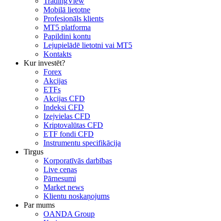
TradingView
Mobilā lietotne
Profesionāls klients
MT5 platforma
Papildini kontu
Lejupielādē lietotni vai MT5
Kontakts
Kur investēt?
Forex
Akcijas
ETFs
Akcijas CFD
Indeksi CFD
Izejvielas CFD
Kriptovalūtas CFD
ETF fondi CFD
Instrumentu specifikācija
Tirgus
Korporatīvās darbības
Live cenas
Pārnesumi
Market news
Klientu noskaņojums
Par mums
OANDA Group