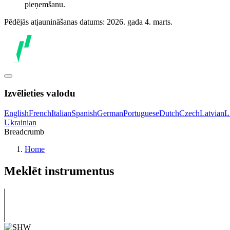
pieņemšanu.
Pēdējās atjaunināšanas datums: 2026. gada 4. marts.
Izvēlieties valodu
English
French
Italian
Spanish
German
Portuguese
Dutch
Czech
Latvian
L
Ukrainian
Breadcrumb
Home
Meklēt instrumentus