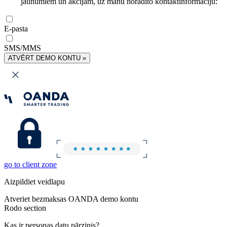
jaunumiem un akcijām, uz manu norādīto kontaktinformāciju:
E-pasta
SMS/MMS
ATVĒRT DEMO KONTU »
go to client zone
Aizpildiet veidlapu
Atveriet bezmaksas OANDA demo kontu
Rodo section
Kas ir personas datu pārzinis?