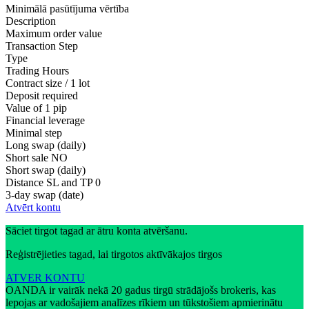
Minimālā pasūtījuma vērtība
Description
Maximum order value
Transaction Step
Type
Trading Hours
Contract size / 1 lot
Deposit required
Value of 1 pip
Financial leverage
Minimal step
Long swap (daily)
Short sale
NO
Short swap (daily)
Distance SL and TP
0
3-day swap (date)
Atvērt kontu
Sāciet tirgot tagad ar ātru konta atvēršanu.
Reģistrējieties tagad, lai tirgotos aktīvākajos tirgos
ATVER KONTU
OANDA ir vairāk nekā 20 gadus tirgū strādājošs brokeris, kas
lepojas ar vadošajiem analīzes rīkiem un tūkstošiem apmierinātu