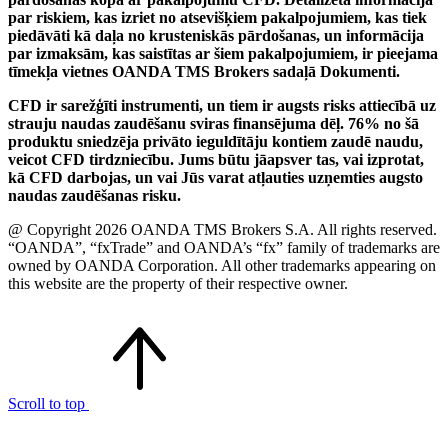
par riskiem, kas izriet no atsevišķiem pakalpojumiem, kas tiek
piedāvāti kā daļa no krusteniskās pārdošanas, un informācija
par izmaksām, kas saistītas ar šiem pakalpojumiem, ir pieejama
tīmekļa vietnes OANDA TMS Brokers sadaļā Dokumenti.
CFD ir sarežģīti instrumenti, un tiem ir augsts risks attiecībā uz
strauju naudas zaudēšanu sviras finansējuma dēļ. 76% no šā
produktu sniedzēja privāto ieguldītāju kontiem zaudē naudu,
veicot CFD tirdzniecību. Jums būtu jāapsver tas, vai izprotat,
kā CFD darbojas, un vai Jūs varat atļauties uzņemties augsto
naudas zaudēšanas risku.
@ Copyright 2026 OANDA TMS Brokers S.A. All rights reserved.
“OANDA”, “fxTrade” and OANDA’s “fx” family of trademarks are
owned by OANDA Corporation. All other trademarks appearing on
this website are the property of their respective owner.
Scroll to top