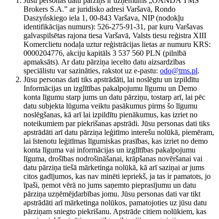
Jūsu personas datu pārziņš ir uzņēmums „OANDA TMS
Brokers S.A.” ar juridisko adresi Varšavā, Rondo
Daszyńskiego iela 1, 00-843 Varšava, NIP (nodokļu
identifikācijas numurs): 526-275-91-31, par kuru Varšavas
galvaspilsētas rajona tiesa Varšavā, Valsts tiesu reģistra XIII
Komerclietu nodaļa uztur reģistrācijas lietas ar numuru KRS:
0000204776, akciju kapitāls 3 537 560 PLN (pilnībā
apmaksāts). Ar datu pārziņa iecelto datu aizsardzības
speciālistu var sazināties, rakstot uz e-pastu:
odo@tms.pl
.
Jūsu personas dati tiks apstrādāti, lai noslēgtu un izpildītu
Informācijas un izglītības pakalpojumu līgumu un Demo
konta līgumu starp jums un datu pārziņu, tostarp arī, lai pēc
datu subjekta lūguma veiktu pasākumus pirms šo līgumu
noslēgšanas, kā arī lai izpildītu pienākumus, kas izriet no
noteikumiem par piekrišanas apstrādi. Jūsu personas dati tiks
apstrādāti arī datu pārziņa leģitīmo interešu nolūkā, piemēram,
lai īstenotu leģitīmas līgumiskas prasības, kas izriet no demo
konta līguma vai informācijas un izglītības pakalpojumu
līguma, drošības nodrošināšanai, krāpšanas novēršanai vai
datu pārziņa tiešā mārketinga nolūkā, kā arī saziņai ar jums
citos gadījumos, kas nav minēti iepriekš, ja tas ir pamatots, jo
īpaši, ņemot vērā no jums saņemto pieprasījumu un datu
pārziņa uzņēmējdarbības jomu. Jūsu personas dati var tikt
apstrādāti arī mārketinga nolūkos, pamatojoties uz jūsu datu
pārziņam sniegto piekrišanu. Apstrāde citiem nolūkiem, kas