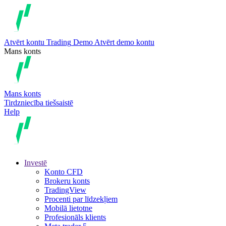
Atvērt kontu
Trading
Demo
Atvērt demo kontu
Mans konts
Mans konts
Tirdzniecība tiešsaistē
Help
Investē
Konto CFD
Brokeru konts
TradingView
Procenti par līdzekļiem
Mobilā lietotne
Profesionāls klients