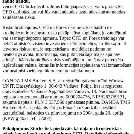
zaudē naudu,
veicot CFD tirdzniecību. Jums būtu jāapsver tas, vai izprotat, kā
CFD darbojas, un vai Jūs varat atļauties uzņemties augsto naudas
zaudēšanas risku.
Risku brīdinājums: CFD un Forex darījumi, kas balstīti uz
kredītplecu, ir ar augstu riska pakāpi Jūsu kapitālam, jo zaudējumi
var sasniegt depozīta apmēru. Tāpēc CFD un Forex treidings var
nebūt atbilstošs visiem investoriem. Pārliecinieties, ka Jūs saprotat
ietvertos riskus, un, ja nepieciešams, meklējiet padomu no
neatkarīga avota. Informācija, kas publicēta šajā mājaslapā nav
adresēta kādas konkrētas valsts saņēmējiem, un tā nav paredzēta
izplatīšanai valstīs, kurās šīs informācijas izplatīšana vai izmantošana
var neatbilst vietējiem likumiem un noteikumiem
OANDA TMS Brokers S.A. ar reģistrēto galveno mītni Warsaw
UNIT, Daszyńskiego 1, 00-843 Varšavā, Polijā, kas ir reģistrēta
Galvaspilsētas Varšavas Apgabaltiesā Varšavā, 13. Nacionālā tiesu
reģistra komercnodaļā ar numuru 0000204776, NIP 5262759131,
sākuma kapitāls: PLN 3 537,560 apmaksāts pilnībā. OANDA TMS
Brokers S.A. ir pakļauts Polijas Finanšu uzraudzības iestādes
uzraudzībai, balstoties uz pilnvarojumu no 2004. gada 26. aprīļa
(KPWig-4021-54-1/2004).
Pakalpojums Stocks tiek piedāvāts kā daļa no krusteniskās
pārdošanas kopā ar pakalpojumu CFD. Detalizēta informācija