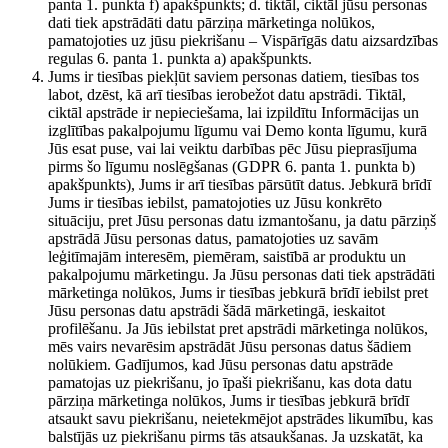
panta 1. punkta f) apakšpunkts; d. tiktāl, ciktāl jūsu personas
dati tiek apstrādāti datu pārziņa mārketinga nolūkos,
pamatojoties uz jūsu piekrišanu – Vispārīgās datu aizsardzības
regulas 6. panta 1. punkta a) apakšpunkts.
Jums ir tiesības piekļūt saviem personas datiem, tiesības tos
labot, dzēst, kā arī tiesības ierobežot datu apstrādi. Tiktāl,
ciktāl apstrāde ir nepieciešama, lai izpildītu Informācijas un
izglītības pakalpojumu līgumu vai Demo konta līgumu, kurā
Jūs esat puse, vai lai veiktu darbības pēc Jūsu pieprasījuma
pirms šo līgumu noslēgšanas (GDPR 6. panta 1. punkta b)
apakšpunkts), Jums ir arī tiesības pārsūtīt datus. Jebkurā brīdī
Jums ir tiesības iebilst, pamatojoties uz Jūsu konkrēto
situāciju, pret Jūsu personas datu izmantošanu, ja datu pārziņš
apstrādā Jūsu personas datus, pamatojoties uz savām
leģitīmajām interesēm, piemēram, saistībā ar produktu un
pakalpojumu mārketingu. Ja Jūsu personas dati tiek apstrādāti
mārketinga nolūkos, Jums ir tiesības jebkurā brīdī iebilst pret
Jūsu personas datu apstrādi šādā mārketingā, ieskaitot
profilēšanu. Ja Jūs iebilstat pret apstrādi mārketinga nolūkos,
mēs vairs nevarēsim apstrādāt Jūsu personas datus šādiem
nolūkiem. Gadījumos, kad Jūsu personas datu apstrāde
pamatojas uz piekrišanu, jo īpaši piekrišanu, kas dota datu
pārziņa mārketinga nolūkos, Jums ir tiesības jebkurā brīdī
atsaukt savu piekrišanu, neietekmējot apstrādes likumību, kas
balstījās uz piekrišanu pirms tās atsaukšanas. Ja uzskatāt, ka