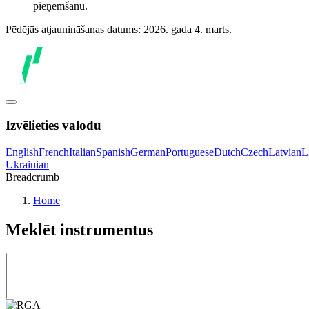
pieņemšanu.
Pēdējās atjaunināšanas datums: 2026. gada 4. marts.
Izvēlieties valodu
English
French
Italian
Spanish
German
Portuguese
Dutch
Czech
Latvian
L
Ukrainian
Breadcrumb
Home
Meklēt instrumentus