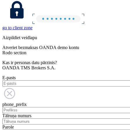
go to client zone
Aizpildiet veidlapu
Atveriet bezmaksas OANDA demo kontu
Rodo section
Kas ir personas datu pārzinis?
OANDA TMS Brokers S.A.
E-pasts
phone_prefix
Tālruņa numurs
Parole