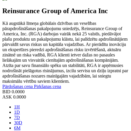
Reinsurance Group of America Inc
Kā augstākā līmeņa globālais dzīvības un veselības
pārapdrošināšanas pakalpojumu sniedzējs, Reinsurance Group of
America, Inc. (RGA) darbojas vairāk nekā 25 valstīs, piedāvājot
plašu produktu un pakalpojumu klāstu, lai palīdzētu apdrošinātājiem
pārvaldīt savus riskus un kapitāla vajadzības. Ar pierādītu inovāciju
un ekspertīzes pieredzi apdrošināšanas risku izvērtēšanā, aktuāru
zinātnē un riska vadībā, RGA klienti ietver dažas no pasaules
lielākajām un visvairāk cienītajām apdrošināšanas kompānijām.
Atzīta par savu finansiālo spēku un stabilitāti, RGA ir apņēmusies
nodrošināt pielāgotus risinājumus, izcilu servisu un dziļu izpratni par
apdrošināšanas nozares mainīgajām vajadzībām, lai sniegtu
maksimālu vērtību saviem klientiem.
Pārdošanas cena
Pirkšanas cena
BID
0.0000
ASK
0.0000
1H
1D
7D
30D
6M