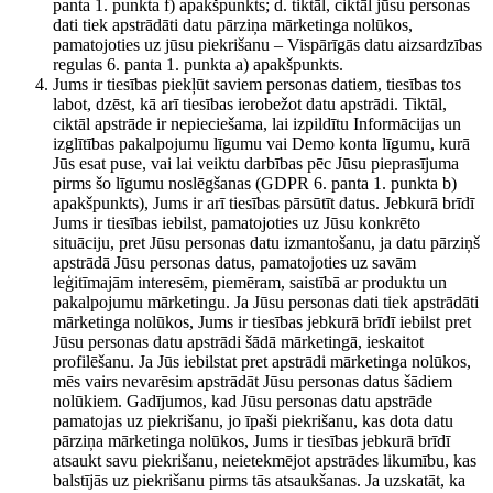
panta 1. punkta f) apakšpunkts; d. tiktāl, ciktāl jūsu personas
dati tiek apstrādāti datu pārziņa mārketinga nolūkos,
pamatojoties uz jūsu piekrišanu – Vispārīgās datu aizsardzības
regulas 6. panta 1. punkta a) apakšpunkts.
Jums ir tiesības piekļūt saviem personas datiem, tiesības tos
labot, dzēst, kā arī tiesības ierobežot datu apstrādi. Tiktāl,
ciktāl apstrāde ir nepieciešama, lai izpildītu Informācijas un
izglītības pakalpojumu līgumu vai Demo konta līgumu, kurā
Jūs esat puse, vai lai veiktu darbības pēc Jūsu pieprasījuma
pirms šo līgumu noslēgšanas (GDPR 6. panta 1. punkta b)
apakšpunkts), Jums ir arī tiesības pārsūtīt datus. Jebkurā brīdī
Jums ir tiesības iebilst, pamatojoties uz Jūsu konkrēto
situāciju, pret Jūsu personas datu izmantošanu, ja datu pārziņš
apstrādā Jūsu personas datus, pamatojoties uz savām
leģitīmajām interesēm, piemēram, saistībā ar produktu un
pakalpojumu mārketingu. Ja Jūsu personas dati tiek apstrādāti
mārketinga nolūkos, Jums ir tiesības jebkurā brīdī iebilst pret
Jūsu personas datu apstrādi šādā mārketingā, ieskaitot
profilēšanu. Ja Jūs iebilstat pret apstrādi mārketinga nolūkos,
mēs vairs nevarēsim apstrādāt Jūsu personas datus šādiem
nolūkiem. Gadījumos, kad Jūsu personas datu apstrāde
pamatojas uz piekrišanu, jo īpaši piekrišanu, kas dota datu
pārziņa mārketinga nolūkos, Jums ir tiesības jebkurā brīdī
atsaukt savu piekrišanu, neietekmējot apstrādes likumību, kas
balstījās uz piekrišanu pirms tās atsaukšanas. Ja uzskatāt, ka