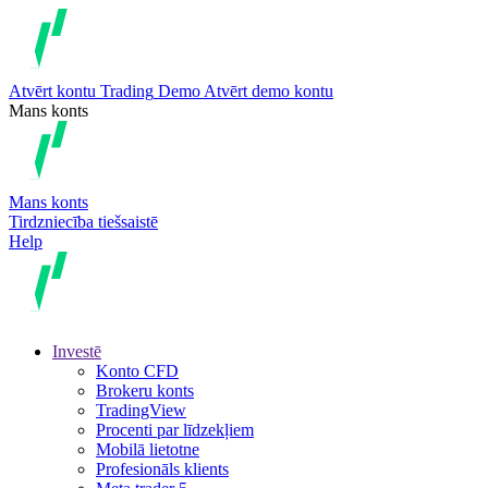
Atvērt kontu
Trading
Demo
Atvērt demo kontu
Mans konts
Mans konts
Tirdzniecība tiešsaistē
Help
Investē
Konto CFD
Brokeru konts
TradingView
Procenti par līdzekļiem
Mobilā lietotne
Profesionāls klients