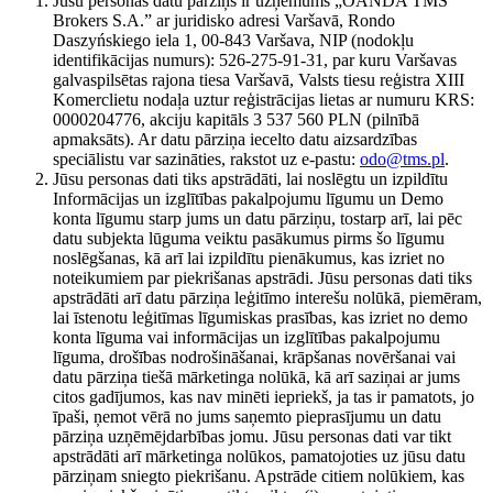
Jūsu personas datu pārziņš ir uzņēmums „OANDA TMS
Brokers S.A.” ar juridisko adresi Varšavā, Rondo
Daszyńskiego iela 1, 00-843 Varšava, NIP (nodokļu
identifikācijas numurs): 526-275-91-31, par kuru Varšavas
galvaspilsētas rajona tiesa Varšavā, Valsts tiesu reģistra XIII
Komerclietu nodaļa uztur reģistrācijas lietas ar numuru KRS:
0000204776, akciju kapitāls 3 537 560 PLN (pilnībā
apmaksāts). Ar datu pārziņa iecelto datu aizsardzības
speciālistu var sazināties, rakstot uz e-pastu:
odo@tms.pl
.
Jūsu personas dati tiks apstrādāti, lai noslēgtu un izpildītu
Informācijas un izglītības pakalpojumu līgumu un Demo
konta līgumu starp jums un datu pārziņu, tostarp arī, lai pēc
datu subjekta lūguma veiktu pasākumus pirms šo līgumu
noslēgšanas, kā arī lai izpildītu pienākumus, kas izriet no
noteikumiem par piekrišanas apstrādi. Jūsu personas dati tiks
apstrādāti arī datu pārziņa leģitīmo interešu nolūkā, piemēram,
lai īstenotu leģitīmas līgumiskas prasības, kas izriet no demo
konta līguma vai informācijas un izglītības pakalpojumu
līguma, drošības nodrošināšanai, krāpšanas novēršanai vai
datu pārziņa tiešā mārketinga nolūkā, kā arī saziņai ar jums
citos gadījumos, kas nav minēti iepriekš, ja tas ir pamatots, jo
īpaši, ņemot vērā no jums saņemto pieprasījumu un datu
pārziņa uzņēmējdarbības jomu. Jūsu personas dati var tikt
apstrādāti arī mārketinga nolūkos, pamatojoties uz jūsu datu
pārziņam sniegto piekrišanu. Apstrāde citiem nolūkiem, kas