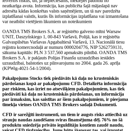
ietvertos riskus, un, ja nepieciešams, meklējiet padomu no
neatkarīga avota. Informācija, kas publicēta šajā mājaslapā nav
adresēta kādas konkrētas valsts saņēmējiem, un tā nav paredzēta
izplatīšanai valstīs, kurās šīs informācijas izplatīšana vai izmantošana
var neatbilst vietējiem likumiem un noteikumiem
OANDA TMS Brokers S.A. ar reģistrēto galveno mītni Warsaw
UNIT, Daszyńskiego 1, 00-843 Varšavā, Polijā, kas ir reģistrēta
Galvaspilsētas Varšavas Apgabaltiesā Varšavā, 13. Nacionālā tiesu
reģistra komercnodaļā ar numuru 0000204776, NIP 5262759131,
sākuma kapitāls: PLN 3 537,560 apmaksāts pilnībā. OANDA TMS
Brokers S.A. ir pakļauts Polijas Finanšu uzraudzības iestādes
uzraudzībai, balstoties uz pilnvarojumu no 2004. gada 26. aprīļa
(KPWig-4021-54-1/2004).
Pakalpojums Stocks tiek piedāvāts kā daļa no krusteniskās
pārdošanas kopā ar pakalpojumu CFD. Detalizēta informācija
par riskiem, kas izriet no atsevišķiem pakalpojumiem, kas tiek
piedāvāti kā daļa no krusteniskās pārdošanas, un informācija
par izmaksām, kas saistītas ar šiem pakalpojumiem, ir pieejama
tīmekļa vietnes OANDA TMS Brokers sadaļā Dokumenti.
CFD ir sarežģīti instrumenti, un tiem ir augsts risks attiecībā uz
strauju naudas zaudēšanu sviras finansējuma dēļ. 76% no šā
produktu sniedzēja privāto ieguldītāju kontiem zaudē naudu,
veicot CFD tirdzniecību. Jums būtu jāapsver tas, vai izprotat,