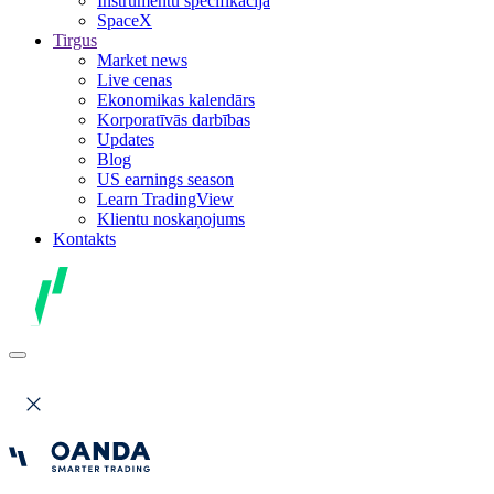
Instrumentu specifikācija
SpaceX
Tirgus
Market news
Live cenas
Ekonomikas kalendārs
Korporatīvās darbības
Updates
Blog
US earnings season
Learn TradingView
Klientu noskaņojums
Kontakts