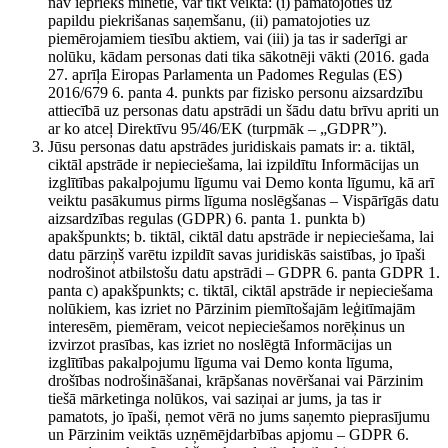
nav iepriekš minētie, var tikt veikta: (i) pamatojoties uz
papildu piekrišanas saņemšanu, (ii) pamatojoties uz
piemērojamiem tiesību aktiem, vai (iii) ja tas ir saderīgi ar
nolūku, kādam personas dati tika sākotnēji vākti (2016. gada
27. aprīļa Eiropas Parlamenta un Padomes Regulas (ES)
2016/679 6. panta 4. punkts par fizisko personu aizsardzību
attiecībā uz personas datu apstrādi un šādu datu brīvu apriti un
ar ko atceļ Direktīvu 95/46/EK (turpmāk – „GDPR”).
Jūsu personas datu apstrādes juridiskais pamats ir: a. tiktāl,
ciktāl apstrāde ir nepieciešama, lai izpildītu Informācijas un
izglītības pakalpojumu līgumu vai Demo konta līgumu, kā arī
veiktu pasākumus pirms līguma noslēgšanas – Vispārīgās datu
aizsardzības regulas (GDPR) 6. panta 1. punkta b)
apakšpunkts; b. tiktāl, ciktāl datu apstrāde ir nepieciešama, lai
datu pārziņš varētu izpildīt savas juridiskās saistības, jo īpaši
nodrošinot atbilstošu datu apstrādi – GDPR 6. panta GDPR 1.
panta c) apakšpunkts; c. tiktāl, ciktāl apstrāde ir nepieciešama
nolūkiem, kas izriet no Pārzinim piemītošajām leģitīmajām
interesēm, piemēram, veicot nepieciešamos norēķinus un
izvirzot prasības, kas izriet no noslēgtā Informācijas un
izglītības pakalpojumu līguma vai Demo konta līguma,
drošības nodrošināšanai, krāpšanas novēršanai vai Pārzinim
tiešā mārketinga nolūkos, vai saziņai ar jums, ja tas ir
pamatots, jo īpaši, ņemot vērā no jums saņemto pieprasījumu
un Pārzinim veiktās uzņēmējdarbības apjomu – GDPR 6.