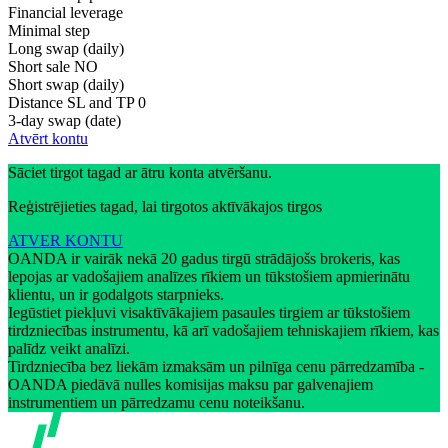
Financial leverage
Minimal step
Long swap (daily)
Short sale
NO
Short swap (daily)
Distance SL and TP
0
3-day swap (date)
Atvērt kontu
Sāciet tirgot tagad ar ātru konta atvēršanu.
Reģistrējieties tagad, lai tirgotos aktīvākajos tirgos
ATVER KONTU
OANDA ir vairāk nekā 20 gadus tirgū strādājošs brokeris, kas
lepojas ar vadošajiem analīzes rīkiem un tūkstošiem apmierinātu
klientu, un ir godalgots starpnieks.
Iegūstiet piekļuvi visaktīvākajiem pasaules tirgiem ar tūkstošiem
tirdzniecības instrumentu, kā arī vadošajiem tehniskajiem rīkiem, kas
palīdz veikt analīzi.
Tirdzniecība bez liekām izmaksām un pilnīga cenu pārredzamība -
OANDA piedāvā nulles komisijas maksu par galvenajiem
instrumentiem un pārredzamu cenu noteikšanu.