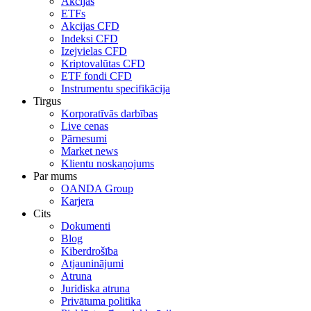
Akcijas
ETFs
Akcijas CFD
Indeksi CFD
Izejvielas CFD
Kriptovalūtas CFD
ETF fondi CFD
Instrumentu specifikācija
Tirgus
Korporatīvās darbības
Live cenas
Pārnesumi
Market news
Klientu noskaņojums
Par mums
OANDA Group
Karjera
Cits
Dokumenti
Blog
Kiberdrošība
Atjauninājumi
Atruna
Juridiska atruna
Privātuma politika