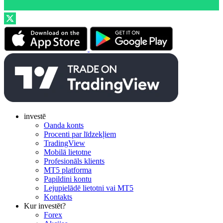
investē
Oanda konts
Procenti par līdzekļiem
TradingView
Mobilā lietotne
Profesionāls klients
MT5 platforma
Papildini kontu
Lejupielādē lietotni vai MT5
Kontakts
Kur investēt?
Forex