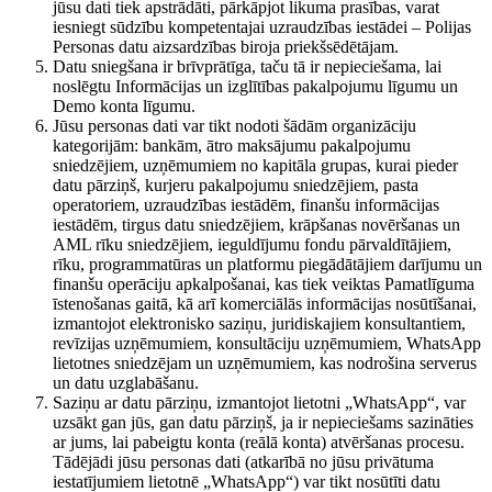
jūsu dati tiek apstrādāti, pārkāpjot likuma prasības, varat
iesniegt sūdzību kompetentajai uzraudzības iestādei – Polijas
Personas datu aizsardzības biroja priekšsēdētājam.
Datu sniegšana ir brīvprātīga, taču tā ir nepieciešama, lai
noslēgtu Informācijas un izglītības pakalpojumu līgumu un
Demo konta līgumu.
Jūsu personas dati var tikt nodoti šādām organizāciju
kategorijām: bankām, ātro maksājumu pakalpojumu
sniedzējiem, uzņēmumiem no kapitāla grupas, kurai pieder
datu pārziņš, kurjeru pakalpojumu sniedzējiem, pasta
operatoriem, uzraudzības iestādēm, finanšu informācijas
iestādēm, tirgus datu sniedzējiem, krāpšanas novēršanas un
AML rīku sniedzējiem, ieguldījumu fondu pārvaldītājiem,
rīku, programmatūras un platformu piegādātājiem darījumu un
finanšu operāciju apkalpošanai, kas tiek veiktas Pamatlīguma
īstenošanas gaitā, kā arī komerciālās informācijas nosūtīšanai,
izmantojot elektronisko saziņu, juridiskajiem konsultantiem,
revīzijas uzņēmumiem, konsultāciju uzņēmumiem, WhatsApp
lietotnes sniedzējam un uzņēmumiem, kas nodrošina serverus
un datu uzglabāšanu.
Saziņu ar datu pārziņu, izmantojot lietotni „WhatsApp“, var
uzsākt gan jūs, gan datu pārziņš, ja ir nepieciešams sazināties
ar jums, lai pabeigtu konta (reālā konta) atvēršanas procesu.
Tādējādi jūsu personas dati (atkarībā no jūsu privātuma
iestatījumiem lietotnē „WhatsApp“) var tikt nosūtīti datu