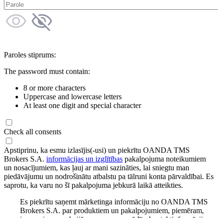
Paroles stiprums:
The password must contain:
8 or more characters
Uppercase and lowercase letters
At least one digit and special character
Check all consents
Apstiprinu, ka esmu izlasījis(-usi) un piekrītu OANDA TMS
Brokers S.A.
informācijas un izglītības
pakalpojuma noteikumiem
un nosacījumiem, kas ļauj ar mani sazināties, lai sniegtu man
piedāvājumu un nodrošinātu atbalstu pa tālruni konta pārvaldībai. Es
saprotu, ka varu no šī pakalpojuma jebkurā laikā atteikties.
Es piekrītu saņemt mārketinga informāciju no OANDA TMS
Brokers S.A. par produktiem un pakalpojumiem, piemēram,