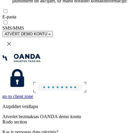
jaunumiem un akcijām, uz manu norādīto kontaktinformāciju:
E-pasta
SMS/MMS
ATVĒRT DEMO KONTU »
go to client zone
Aizpildiet veidlapu
Atveriet bezmaksas OANDA demo kontu
Rodo section
Kas ir personas datu pārzinis?