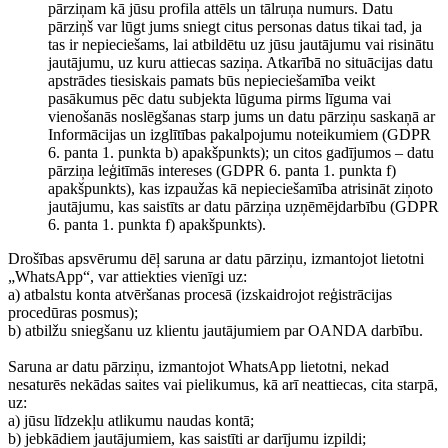
pārziņam kā jūsu profila attēls un tālruņa numurs. Datu
pārziņš var lūgt jums sniegt citus personas datus tikai tad, ja
tas ir nepieciešams, lai atbildētu uz jūsu jautājumu vai risinātu
jautājumu, uz kuru attiecas saziņa. Atkarībā no situācijas datu
apstrādes tiesiskais pamats būs nepieciešamība veikt
pasākumus pēc datu subjekta lūguma pirms līguma vai
vienošanās noslēgšanas starp jums un datu pārziņu saskaņā ar
Informācijas un izglītības pakalpojumu noteikumiem (GDPR
6. panta 1. punkta b) apakšpunkts); un citos gadījumos – datu
pārziņa leģitīmās intereses (GDPR 6. panta 1. punkta f)
apakšpunkts), kas izpaužas kā nepieciešamība atrisināt ziņoto
jautājumu, kas saistīts ar datu pārziņa uzņēmējdarbību (GDPR
6. panta 1. punkta f) apakšpunkts).
Drošības apsvērumu dēļ saruna ar datu pārziņu, izmantojot lietotni
„WhatsApp“, var attiekties vienīgi uz:
a) atbalstu konta atvēršanas procesā (izskaidrojot reģistrācijas
procedūras posmus);
b) atbilžu sniegšanu uz klientu jautājumiem par OANDA darbību.
Saruna ar datu pārziņu, izmantojot WhatsApp lietotni, nekad
nesaturēs nekādas saites vai pielikumus, kā arī neattiecas, cita starpā,
uz:
a) jūsu līdzekļu atlikumu naudas kontā;
b) jebkādiem jautājumiem, kas saistīti ar darījumu izpildi;