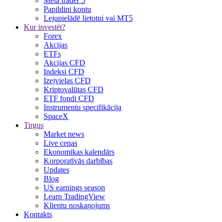
Meta trader 5
Papildini kontu
Lejupielādē lietotni vai MT5
Kur investēt?
Forex
Akcijas
ETFs
Akcijas CFD
Indeksi CFD
Izejvielas CFD
Kriptovalūtas CFD
ETF fondi CFD
Instrumentu specifikācija
SpaceX
Tirgus
Market news
Live cenas
Ekonomikas kalendārs
Korporatīvās darbības
Updates
Blog
US earnings season
Learn TradingView
Klientu noskaņojums
Kontakts