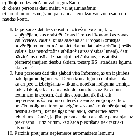
c) rīkojumu izvietošanu vai to grozīšanu;
d) klienta personas datu maiņu vai atjaunināšanu;
e) norādījumu iesniegšanu par naudas iemaksu vai izņemšanu no
naudas konta.
Ja personas dati tiek nosūtīti uz trešām valstīm, t. i.,
saņēmējiem, kas reģistrēti ārpus Eiropas Ekonomikas zonas
vai Šveices, valstīs, kuras saskaņā ar Eiropas Komisijas
novērtējumu nenodrošina pietiekamu datu aizsardzību (trešās
valstis, kas nenodrošina atbilstošu aizsardzības līmeni), datu
pārziņš tos nosūta, izmantojot mehānismus, kas atbilst
piemērojamajiem tiesību aktiem, tostarp ES „standarta līguma
klauzulas“.
Jūsu personas dati tiks glabāti visā Informācijas un izglītības
pakalpojumu līguma vai Demo konta līguma darbības laikā,
kā arī pēc tā izbeigšanas – likumā noteiktā noilguma termiņa
laikā. Tiktāl, ciktāl datu apstrāde pamatojas uz Pārzinim
leģitīmām interesēm, dati tiks apstrādāti tik ilgi, cik
nepieciešams šo leģitīmo interešu īstenošanai (jo īpaši līdz
prasību noilguma termiņa beigām saskaņā ar piemērojamajiem
tiesību aktiem), bet ne ilgāk par laiku, kamēr tiek atzīts
iebildums. Tomēr, ja jūsu personas datu apstrāde pamatojas uz
piekrišanu – līdz brīdim, kad šāda piekrišana tiek faktiski
atsaukta.
Pārzinis pret jums nepiemēros automatizētu lēmumu