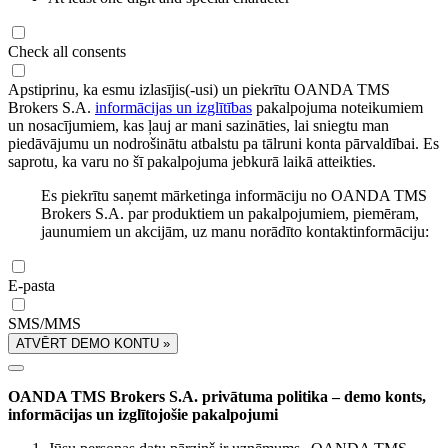
Check all consents
Apstiprinu, ka esmu izlasījis(-usi) un piekrītu OANDA TMS
Brokers S.A.
informācijas un izglītības
pakalpojuma noteikumiem
un nosacījumiem, kas ļauj ar mani sazināties, lai sniegtu man
piedāvājumu un nodrošinātu atbalstu pa tālruni konta pārvaldībai. Es
saprotu, ka varu no šī pakalpojuma jebkurā laikā atteikties.
Es piekrītu saņemt mārketinga informāciju no OANDA TMS
Brokers S.A. par produktiem un pakalpojumiem, piemēram,
jaunumiem un akcijām, uz manu norādīto kontaktinformāciju:
E-pasta
SMS/MMS
ATVĒRT DEMO KONTU »
OANDA TMS Brokers S.A. privātuma politika – demo konts,
informācijas un izglītojošie pakalpojumi