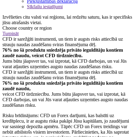
Piekļūstamības deklarācija
Sīkfailu iestatījumi
Izvēlieties citu valsti vai reģionu, lai redzētu saturu, kas ir specifisks
jūsu atrašanās vietai.
Choose country or region
Turpināt
CFD ir sarežģīti instrumenti, un tiem ir augsts risks attiecībā uz
strauju naudas zaudēšanu sviras finansējuma dēļ.
76% no šā produktu sniedzēja privāto ieguldītāju kontiem
zaudē naudu, veicot CFD tirdzniecību.
Jums būtu jāapsver tas, vai izprotat, kā CFD darbojas, un vai Jūs
varat atļauties uzņemties augsto naudas zaudēšanas risku.
CFD ir sarežģīti instrumenti, un tiem ir augsts risks attiecībā uz
strauju naudas zaudēšanu sviras finansējuma dēļ.
76% no šā produktu sniedzēja privāto ieguldītāju kontiem
zaudē naudu,
veicot CFD tirdzniecību. Jums būtu jāapsver tas, vai izprotat, kā
CFD darbojas, un vai Jūs varat atļauties uzņemties augsto naudas
zaudēšanas risku.
Risku brīdinājums: CFD un Forex darījumi, kas balstīti uz
kredītplecu, ir ar augstu riska pakāpi Jūsu kapitālam, jo zaudējumi
var sasniegt depozīta apmēru. Tāpēc CFD un Forex treidings var
nebūt atbilstošs visiem investoriem. Pārliecinieties, ka Jūs saprotat