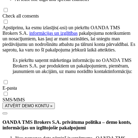
Check all consents
Apstiprinu, ka esmu izlasījis(-usi) un piekrītu OANDA TMS
Brokers S.A.
informācijas un izglītības
pakalpojuma noteikumiem
un nosacījumiem, kas ļauj ar mani sazināties, lai sniegtu man
piedāvājumu un nodrošinātu atbalstu pa tālruni konta pārvaldībai. Es
saprotu, ka varu no šī pakalpojuma jebkurā laikā atteikties.
Es piekrītu saņemt mārketinga informāciju no OANDA TMS
Brokers S.A. par produktiem un pakalpojumiem, piemēram,
jaunumiem un akcijām, uz manu norādīto kontaktinformāciju:
E-pasta
SMS/MMS
ATVĒRT DEMO KONTU »
OANDA TMS Brokers S.A. privātuma politika – demo konts,
informācijas un izglītojošie pakalpojumi