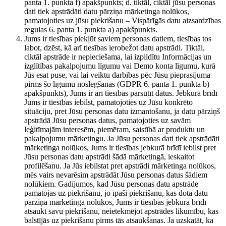
panta 1. punkta f) apakšpunkts; d. tiktāl, ciktāl jūsu personas
dati tiek apstrādāti datu pārziņa mārketinga nolūkos,
pamatojoties uz jūsu piekrišanu – Vispārīgās datu aizsardzības
regulas 6. panta 1. punkta a) apakšpunkts.
Jums ir tiesības piekļūt saviem personas datiem, tiesības tos
labot, dzēst, kā arī tiesības ierobežot datu apstrādi. Tiktāl,
ciktāl apstrāde ir nepieciešama, lai izpildītu Informācijas un
izglītības pakalpojumu līgumu vai Demo konta līgumu, kurā
Jūs esat puse, vai lai veiktu darbības pēc Jūsu pieprasījuma
pirms šo līgumu noslēgšanas (GDPR 6. panta 1. punkta b)
apakšpunkts), Jums ir arī tiesības pārsūtīt datus. Jebkurā brīdī
Jums ir tiesības iebilst, pamatojoties uz Jūsu konkrēto
situāciju, pret Jūsu personas datu izmantošanu, ja datu pārziņš
apstrādā Jūsu personas datus, pamatojoties uz savām
leģitīmajām interesēm, piemēram, saistībā ar produktu un
pakalpojumu mārketingu. Ja Jūsu personas dati tiek apstrādāti
mārketinga nolūkos, Jums ir tiesības jebkurā brīdī iebilst pret
Jūsu personas datu apstrādi šādā mārketingā, ieskaitot
profilēšanu. Ja Jūs iebilstat pret apstrādi mārketinga nolūkos,
mēs vairs nevarēsim apstrādāt Jūsu personas datus šādiem
nolūkiem. Gadījumos, kad Jūsu personas datu apstrāde
pamatojas uz piekrišanu, jo īpaši piekrišanu, kas dota datu
pārziņa mārketinga nolūkos, Jums ir tiesības jebkurā brīdī
atsaukt savu piekrišanu, neietekmējot apstrādes likumību, kas
balstījās uz piekrišanu pirms tās atsaukšanas. Ja uzskatāt, ka