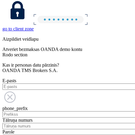
go to client zone
Aizpildiet veidlapu
Atveriet bezmaksas OANDA demo kontu
Rodo section
Kas ir personas datu pārzinis?
OANDA TMS Brokers S.A.
E-pasts
phone_prefix
Tālruņa numurs
Parole