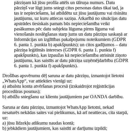
pārziņam kā jūsu profila attēls un tālruņa numurs. Datu
pārziņš var lūgt jums sniegt citus personas datus tikai tad, ja
tas ir nepieciešams, lai atbildētu uz jūsu jautājumu vai risinātu
jautājumu, uz kuru attiecas saziņa. Atkarībā no situācijas datu
apstrādes tiesiskais pamats būs nepieciešamība veikt
pasākumus pēc datu subjekta lūguma pirms līguma vai
vienošanās noslēgšanas starp jums un datu pārziņu saskaņā ar
Informācijas un izglītības pakalpojumu noteikumiem (GDPR
6. panta 1. punkta b) apakšpunkts); un citos gadījumos – datu
pārziņa leģitīmās intereses (GDPR 6. panta 1. punkta f)
apakšpunkts), kas izpaužas kā nepieciešamība atrisināt ziņoto
jautājumu, kas saistīts ar datu pārziņa uzņēmējdarbību (GDPR
6. panta 1. punkta f) apakšpunkts).
Drošības apsvērumu dēļ saruna ar datu pārziņu, izmantojot lietotni
„WhatsApp“, var attiekties vienīgi uz:
a) atbalstu konta atvēršanas procesā (izskaidrojot reģistrācijas
procedūras posmus);
b) atbilžu sniegšanu uz klientu jautājumiem par OANDA darbību.
Saruna ar datu pārziņu, izmantojot WhatsApp lietotni, nekad
nesaturēs nekādas saites vai pielikumus, kā arī neattiecas, cita starpā,
uz:
a) jūsu līdzekļu atlikumu naudas kontā;
b) jebkādiem jautājumiem, kas saistīti ar darījumu izpildi;