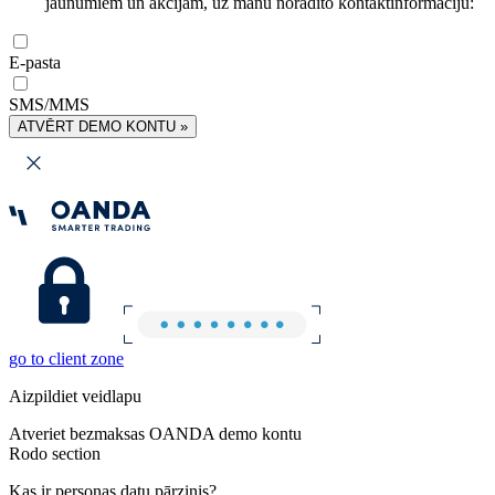
jaunumiem un akcijām, uz manu norādīto kontaktinformāciju:
E-pasta
SMS/MMS
ATVĒRT DEMO KONTU »
go to client zone
Aizpildiet veidlapu
Atveriet bezmaksas OANDA demo kontu
Rodo section
Kas ir personas datu pārzinis?