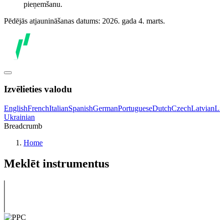
pieņemšanu.
Pēdējās atjaunināšanas datums: 2026. gada 4. marts.
Izvēlieties valodu
English
French
Italian
Spanish
German
Portuguese
Dutch
Czech
Latvian
L
Ukrainian
Breadcrumb
Home
Meklēt instrumentus