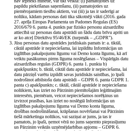
nav iepriekš minētie, var tikt veikta: (i) pamatojoties uz
papildu piekrišanas saņemšanu, (ii) pamatojoties uz
piemērojamiem tiesību aktiem, vai (iii) ja tas ir saderīgi ar
nolūku, kādam personas dati tika sākotnēji vākti (2016. gada
27. aprīļa Eiropas Parlamenta un Padomes Regulas (ES)
2016/679 6. panta 4. punkts par fizisko personu aizsardzību
attiecībā uz personas datu apstrādi un šādu datu brīvu apriti un
ar ko atceļ Direktīvu 95/46/EK (turpmāk – „GDPR”).
Jūsu personas datu apstrādes juridiskais pamats ir: a. tiktāl,
ciktāl apstrāde ir nepieciešama, lai izpildītu Informācijas un
izglītības pakalpojumu līgumu vai Demo konta līgumu, kā arī
veiktu pasākumus pirms līguma noslēgšanas – Vispārīgās datu
aizsardzības regulas (GDPR) 6. panta 1. punkta b)
apakšpunkts; b. tiktāl, ciktāl datu apstrāde ir nepieciešama, lai
datu pārziņš varētu izpildīt savas juridiskās saistības, jo īpaši
nodrošinot atbilstošu datu apstrādi – GDPR 6. panta GDPR 1.
panta c) apakšpunkts; c. tiktāl, ciktāl apstrāde ir nepieciešama
nolūkiem, kas izriet no Pārzinim piemītošajām leģitīmajām
interesēm, piemēram, veicot nepieciešamos norēķinus un
izvirzot prasības, kas izriet no noslēgtā Informācijas un
izglītības pakalpojumu līguma vai Demo konta līguma,
drošības nodrošināšanai, krāpšanas novēršanai vai Pārzinim
tiešā mārketinga nolūkos, vai saziņai ar jums, ja tas ir
pamatots, jo īpaši, ņemot vērā no jums saņemto pieprasījumu
un Pārzinim veiktās uzņēmējdarbības apjomu – GDPR 6.