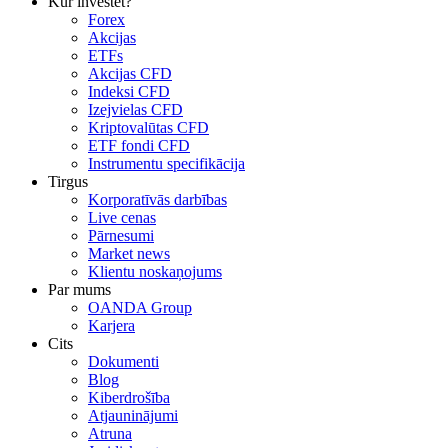
Kur investēt?
Forex
Akcijas
ETFs
Akcijas CFD
Indeksi CFD
Izejvielas CFD
Kriptovalūtas CFD
ETF fondi CFD
Instrumentu specifikācija
Tirgus
Korporatīvās darbības
Live cenas
Pārnesumi
Market news
Klientu noskaņojums
Par mums
OANDA Group
Karjera
Cits
Dokumenti
Blog
Kiberdrošība
Atjauninājumi
Atruna