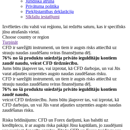
Juridiska atruna
Privātuma politika
Piekļūstamības deklarācija
Sīkfailu iestatījumi
Izvēlieties citu valsti vai reģionu, lai redzētu saturu, kas ir specifisks
jūsu atrašanās vietai.
Choose country or region
Turpināt
CFD ir sarežģīti instrumenti, un tiem ir augsts risks attiecībā uz
strauju naudas zaudēšanu sviras finansējuma dēļ.
76% no šā produktu sniedzēja privāto ieguldītāju kontiem
zaudē naudu, veicot CFD tirdzniecību.
Jums būtu jāapsver tas, vai izprotat, kā CFD darbojas, un vai Jūs
varat atļauties uzņemties augsto naudas zaudēšanas risku.
CFD ir sarežģīti instrumenti, un tiem ir augsts risks attiecībā uz
strauju naudas zaudēšanu sviras finansējuma dēļ.
76% no šā produktu sniedzēja privāto ieguldītāju kontiem
zaudē naudu,
veicot CFD tirdzniecību. Jums būtu jāapsver tas, vai izprotat, kā
CFD darbojas, un vai Jūs varat atļauties uzņemties augsto naudas
zaudēšanas risku.
Risku brīdinājums: CFD un Forex darījumi, kas balstīti uz
kredītplecu, ir ar augstu riska pakāpi Jūsu kapitālam, jo zaudējumi