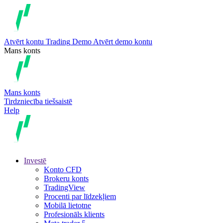
Atvērt kontu
Trading
Demo
Atvērt demo kontu
Mans konts
Mans konts
Tirdzniecība tiešsaistē
Help
Investē
Konto CFD
Brokeru konts
TradingView
Procenti par līdzekļiem
Mobilā lietotne
Profesionāls klients