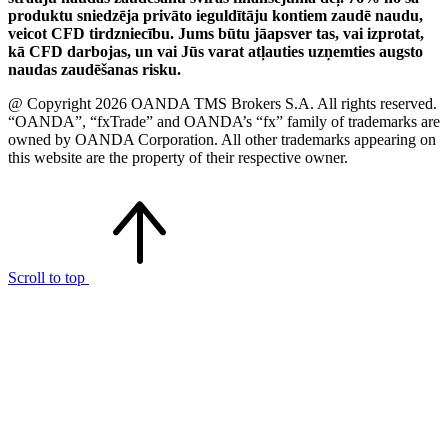
produktu sniedzēja privāto ieguldītāju kontiem zaudē naudu,
veicot CFD tirdzniecību. Jums būtu jāapsver tas, vai izprotat,
kā CFD darbojas, un vai Jūs varat atļauties uzņemties augsto
naudas zaudēšanas risku.
@ Copyright 2026 OANDA TMS Brokers S.A. All rights reserved.
“OANDA”, “fxTrade” and OANDA’s “fx” family of trademarks are
owned by OANDA Corporation. All other trademarks appearing on
this website are the property of their respective owner.
Scroll to top