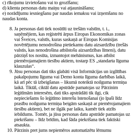
c) rīkojumu izvietošanu vai to grozīšanu;
d) klienta personas datu maiņu vai atjaunināšanu;
e) norādījumu iesniegšanu par naudas iemaksu vai izņemšanu no
naudas konta.
Ja personas dati tiek nosūtīti uz trešām valstīm, t. i.,
saņēmējiem, kas reģistrēti ārpus Eiropas Ekonomikas zonas
vai Šveices, valstīs, kuras saskaņā ar Eiropas Komisijas
novērtējumu nenodrošina pietiekamu datu aizsardzību (trešās
valstis, kas nenodrošina atbilstošu aizsardzības līmeni), datu
pārziņš tos nosūta, izmantojot mehānismus, kas atbilst
piemērojamajiem tiesību aktiem, tostarp ES „standarta līguma
klauzulas“.
Jūsu personas dati tiks glabāti visā Informācijas un izglītības
pakalpojumu līguma vai Demo konta līguma darbības laikā,
kā arī pēc tā izbeigšanas – likumā noteiktā noilguma termiņa
laikā. Tiktāl, ciktāl datu apstrāde pamatojas uz Pārzinim
leģitīmām interesēm, dati tiks apstrādāti tik ilgi, cik
nepieciešams šo leģitīmo interešu īstenošanai (jo īpaši līdz
prasību noilguma termiņa beigām saskaņā ar piemērojamajiem
tiesību aktiem), bet ne ilgāk par laiku, kamēr tiek atzīts
iebildums. Tomēr, ja jūsu personas datu apstrāde pamatojas uz
piekrišanu – līdz brīdim, kad šāda piekrišana tiek faktiski
atsaukta.
Pārzinis pret jums nepiemēros automatizētu lēmumu