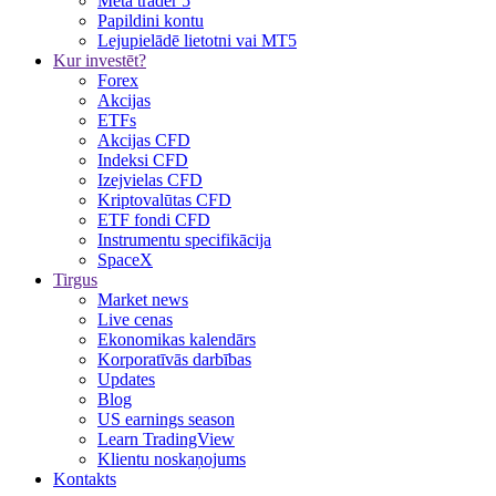
Meta trader 5
Papildini kontu
Lejupielādē lietotni vai MT5
Kur investēt?
Forex
Akcijas
ETFs
Akcijas CFD
Indeksi CFD
Izejvielas CFD
Kriptovalūtas CFD
ETF fondi CFD
Instrumentu specifikācija
SpaceX
Tirgus
Market news
Live cenas
Ekonomikas kalendārs
Korporatīvās darbības
Updates
Blog
US earnings season
Learn TradingView
Klientu noskaņojums
Kontakts