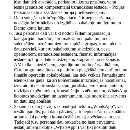
jūsu dati tiek apstrādāti, pārkāpjot likuma prasības, varat
iesniegt sūdzību kompetentajai uzraudzības iestādei – Polijas
Personas datu aizsardzības biroja priekšsēdētājam.
Datu sniegšana ir brīvprātīga, taču tā ir nepieciešama, lai
noslēgtu Informācijas un izglītības pakalpojumu līgumu un
Demo konta līgumu.
Jūsu personas dati var tikt nodoti šādām organizāciju
kategorijām: bankām, ātro maksājumu pakalpojumu
sniedzējiem, uzņēmumiem no kapitāla grupas, kurai pieder
datu pārziņš, kurjeru pakalpojumu sniedzējiem, pasta
operatoriem, uzraudzības iestādēm, finanšu informācijas
iestādēm, tirgus datu sniedzējiem, krāpšanas novēršanas un
AML rīku sniedzējiem, ieguldījumu fondu pārvaldītājiem,
rīku, programmatūras un platformu piegādātājiem darījumu un
finanšu operāciju apkalpošanai, kas tiek veiktas Pamatlīguma
īstenošanas gaitā, kā arī komerciālās informācijas nosūtīšanai,
izmantojot elektronisko saziņu, juridiskajiem konsultantiem,
revīzijas uzņēmumiem, konsultāciju uzņēmumiem, WhatsApp
lietotnes sniedzējam un uzņēmumiem, kas nodrošina serverus
un datu uzglabāšanu.
Saziņu ar datu pārziņu, izmantojot lietotni „WhatsApp“, var
uzsākt gan jūs, gan datu pārziņš, ja ir nepieciešams sazināties
ar jums, lai pabeigtu konta (reālā konta) atvēršanas procesu.
Tādējādi jūsu personas dati (atkarībā no jūsu privātuma
iestatījumiem lietotnē „WhatsApp“) var tikt nosūtīti datu