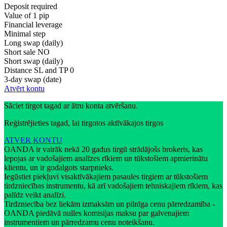
Deposit required
Value of 1 pip
Financial leverage
Minimal step
Long swap (daily)
Short sale
NO
Short swap (daily)
Distance SL and TP
0
3-day swap (date)
Atvērt kontu
Sāciet tirgot tagad ar ātru konta atvēršanu.
Reģistrējieties tagad, lai tirgotos aktīvākajos tirgos
ATVER KONTU
OANDA ir vairāk nekā 20 gadus tirgū strādājošs brokeris, kas
lepojas ar vadošajiem analīzes rīkiem un tūkstošiem apmierinātu
klientu, un ir godalgots starpnieks.
Iegūstiet piekļuvi visaktīvākajiem pasaules tirgiem ar tūkstošiem
tirdzniecības instrumentu, kā arī vadošajiem tehniskajiem rīkiem, kas
palīdz veikt analīzi.
Tirdzniecība bez liekām izmaksām un pilnīga cenu pārredzamība -
OANDA piedāvā nulles komisijas maksu par galvenajiem
instrumentiem un pārredzamu cenu noteikšanu.