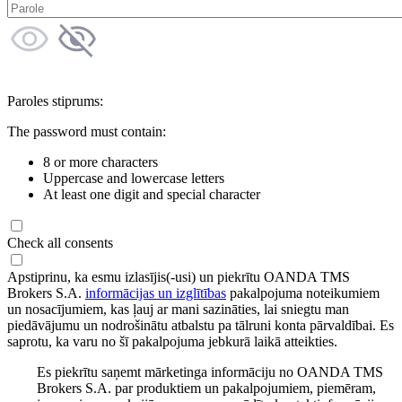
Paroles stiprums:
The password must contain:
8 or more characters
Uppercase and lowercase letters
At least one digit and special character
Check all consents
Apstiprinu, ka esmu izlasījis(-usi) un piekrītu OANDA TMS
Brokers S.A.
informācijas un izglītības
pakalpojuma noteikumiem
un nosacījumiem, kas ļauj ar mani sazināties, lai sniegtu man
piedāvājumu un nodrošinātu atbalstu pa tālruni konta pārvaldībai. Es
saprotu, ka varu no šī pakalpojuma jebkurā laikā atteikties.
Es piekrītu saņemt mārketinga informāciju no OANDA TMS
Brokers S.A. par produktiem un pakalpojumiem, piemēram,