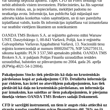
var sasniegt depozīta apmēru. Tāpēc CFD un Forex treidings var
nebūt atbilstošs visiem investoriem. Pārliecinieties, ka Jūs saprotat
ietvertos riskus, un, ja nepieciešams, meklējiet padomu no
neatkarīga avota. Informācija, kas publicēta šajā mājaslapā nav
adresēta kādas konkrētas valsts saņēmējiem, un tā nav paredzēta
izplatīšanai valstīs, kurās šīs informācijas izplatīšana vai izmantošana
var neatbilst vietējiem likumiem un noteikumiem
OANDA TMS Brokers S.A. ar reģistrēto galveno mītni Warsaw
UNIT, Daszyńskiego 1, 00-843 Varšavā, Polijā, kas ir reģistrēta
Galvaspilsētas Varšavas Apgabaltiesā Varšavā, 13. Nacionālā tiesu
reģistra komercnodaļā ar numuru 0000204776, NIP 5262759131,
sākuma kapitāls: PLN 3 537,560 apmaksāts pilnībā. OANDA TMS
Brokers S.A. ir pakļauts Polijas Finanšu uzraudzības iestādes
uzraudzībai, balstoties uz pilnvarojumu no 2004. gada 26. aprīļa
(KPWig-4021-54-1/2004).
Pakalpojums Stocks tiek piedāvāts kā daļa no krusteniskās
pārdošanas kopā ar pakalpojumu CFD. Detalizēta informācija
par riskiem, kas izriet no atsevišķiem pakalpojumiem, kas tiek
piedāvāti kā daļa no krusteniskās pārdošanas, un informācija
par izmaksām, kas saistītas ar šiem pakalpojumiem, ir pieejama
tīmekļa vietnes OANDA TMS Brokers sadaļā Dokumenti.
CFD ir sarežģīti instrumenti, un tiem ir augsts risks attiecībā uz
strauju naudas zaudēšanu sviras finansējuma dēļ. 76% no šā