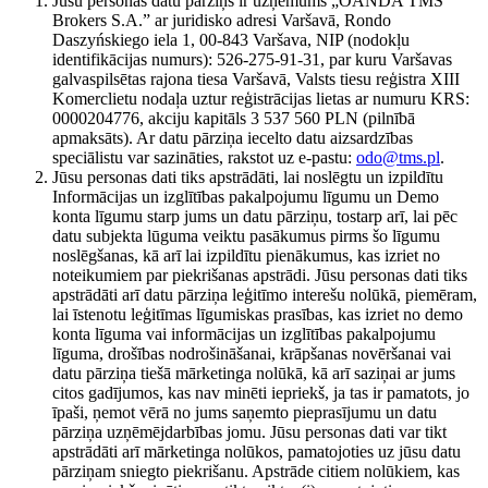
Jūsu personas datu pārziņš ir uzņēmums „OANDA TMS
Brokers S.A.” ar juridisko adresi Varšavā, Rondo
Daszyńskiego iela 1, 00-843 Varšava, NIP (nodokļu
identifikācijas numurs): 526-275-91-31, par kuru Varšavas
galvaspilsētas rajona tiesa Varšavā, Valsts tiesu reģistra XIII
Komerclietu nodaļa uztur reģistrācijas lietas ar numuru KRS:
0000204776, akciju kapitāls 3 537 560 PLN (pilnībā
apmaksāts). Ar datu pārziņa iecelto datu aizsardzības
speciālistu var sazināties, rakstot uz e-pastu:
odo@tms.pl
.
Jūsu personas dati tiks apstrādāti, lai noslēgtu un izpildītu
Informācijas un izglītības pakalpojumu līgumu un Demo
konta līgumu starp jums un datu pārziņu, tostarp arī, lai pēc
datu subjekta lūguma veiktu pasākumus pirms šo līgumu
noslēgšanas, kā arī lai izpildītu pienākumus, kas izriet no
noteikumiem par piekrišanas apstrādi. Jūsu personas dati tiks
apstrādāti arī datu pārziņa leģitīmo interešu nolūkā, piemēram,
lai īstenotu leģitīmas līgumiskas prasības, kas izriet no demo
konta līguma vai informācijas un izglītības pakalpojumu
līguma, drošības nodrošināšanai, krāpšanas novēršanai vai
datu pārziņa tiešā mārketinga nolūkā, kā arī saziņai ar jums
citos gadījumos, kas nav minēti iepriekš, ja tas ir pamatots, jo
īpaši, ņemot vērā no jums saņemto pieprasījumu un datu
pārziņa uzņēmējdarbības jomu. Jūsu personas dati var tikt
apstrādāti arī mārketinga nolūkos, pamatojoties uz jūsu datu
pārziņam sniegto piekrišanu. Apstrāde citiem nolūkiem, kas