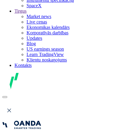
Instrumentu specifikācija
SpaceX
Tirgus
Market news
Live cenas
Ekonomikas kalendārs
Korporatīvās darbības
Updates
Blog
US earnings season
Learn TradingView
Klientu noskaņojums
Kontakts