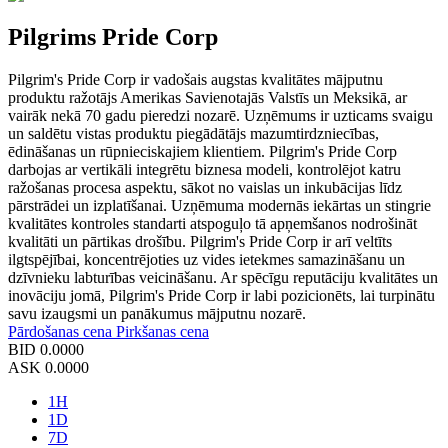
Pilgrims Pride Corp
Pilgrim's Pride Corp ir vadošais augstas kvalitātes mājputnu
produktu ražotājs Amerikas Savienotajās Valstīs un Meksikā, ar
vairāk nekā 70 gadu pieredzi nozarē. Uzņēmums ir uzticams svaigu
un saldētu vistas produktu piegādātājs mazumtirdzniecības,
ēdināšanas un rūpnieciskajiem klientiem. Pilgrim's Pride Corp
darbojas ar vertikāli integrētu biznesa modeli, kontrolējot katru
ražošanas procesa aspektu, sākot no vaislas un inkubācijas līdz
pārstrādei un izplatīšanai. Uzņēmuma modernās iekārtas un stingrie
kvalitātes kontroles standarti atspoguļo tā apņemšanos nodrošināt
kvalitāti un pārtikas drošību. Pilgrim's Pride Corp ir arī veltīts
ilgtspējībai, koncentrējoties uz vides ietekmes samazināšanu un
dzīvnieku labturības veicināšanu. Ar spēcīgu reputāciju kvalitātes un
inovāciju jomā, Pilgrim's Pride Corp ir labi pozicionēts, lai turpinātu
savu izaugsmi un panākumus mājputnu nozarē.
Pārdošanas cena
Pirkšanas cena
BID
0.0000
ASK
0.0000
1H
1D
7D