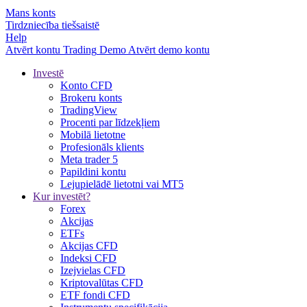
Mans konts
Tirdzniecība tiešsaistē
Help
Atvērt kontu
Trading
Demo
Atvērt demo kontu
Investē
Konto CFD
Brokeru konts
TradingView
Procenti par līdzekļiem
Mobilā lietotne
Profesionāls klients
Meta trader 5
Papildini kontu
Lejupielādē lietotni vai MT5
Kur investēt?
Forex
Akcijas
ETFs
Akcijas CFD
Indeksi CFD
Izejvielas CFD
Kriptovalūtas CFD
ETF fondi CFD