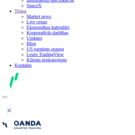
Instrumentu specifikācija
SpaceX
Tirgus
Market news
Live cenas
Ekonomikas kalendārs
Korporatīvās darbības
Updates
Blog
US earnings season
Learn TradingView
Klientu noskaņojums
Kontakts