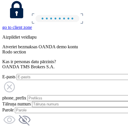
go to client zone
Aizpildiet veidlapu
Atveriet bezmaksas OANDA demo kontu
Rodo section
Kas ir personas datu pārzinis?
OANDA TMS Brokers S.A.
E-pasts
phone_prefix
Tālruņa numurs
Parole