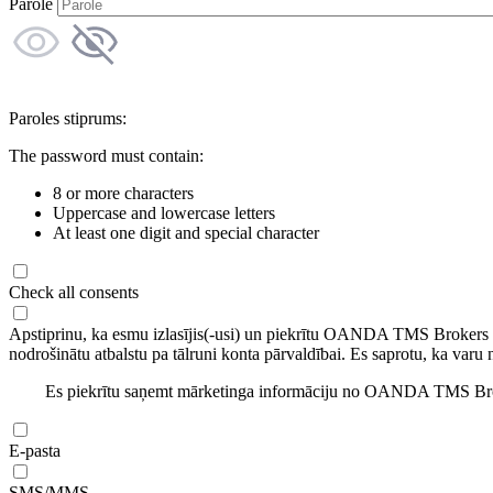
Parole
Paroles stiprums:
The password must contain:
8 or more characters
Uppercase and lowercase letters
At least one digit and special character
Check all consents
Apstiprinu, ka esmu izlasījis(-usi) un piekrītu OANDA TMS Brokers
nodrošinātu atbalstu pa tālruni konta pārvaldībai. Es saprotu, ka varu 
Es piekrītu saņemt mārketinga informāciju no OANDA TMS Brok
E-pasta
SMS/MMS