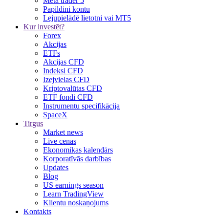
Meta trader 5
Papildini kontu
Lejupielādē lietotni vai MT5
Kur investēt?
Forex
Akcijas
ETFs
Akcijas CFD
Indeksi CFD
Izejvielas CFD
Kriptovalūtas CFD
ETF fondi CFD
Instrumentu specifikācija
SpaceX
Tirgus
Market news
Live cenas
Ekonomikas kalendārs
Korporatīvās darbības
Updates
Blog
US earnings season
Learn TradingView
Klientu noskaņojums
Kontakts