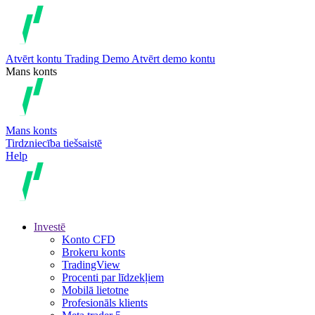
Atvērt kontu
Trading
Demo
Atvērt demo kontu
Mans konts
Mans konts
Tirdzniecība tiešsaistē
Help
Investē
Konto CFD
Brokeru konts
TradingView
Procenti par līdzekļiem
Mobilā lietotne
Profesionāls klients