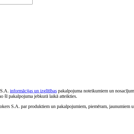
 S.A.
informācijas un izglītības
pakalpojuma noteikumiem un nosacījumiem
no šī pakalpojuma jebkurā laikā atteikties.
ers S.A. par produktiem un pakalpojumiem, piemēram, jaunumiem un 