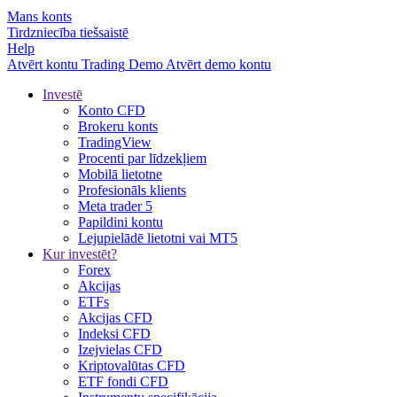
Mans konts
Tirdzniecība tiešsaistē
Help
Atvērt kontu
Trading
Demo
Atvērt demo kontu
Investē
Konto CFD
Brokeru konts
TradingView
Procenti par līdzekļiem
Mobilā lietotne
Profesionāls klients
Meta trader 5
Papildini kontu
Lejupielādē lietotni vai MT5
Kur investēt?
Forex
Akcijas
ETFs
Akcijas CFD
Indeksi CFD
Izejvielas CFD
Kriptovalūtas CFD
ETF fondi CFD