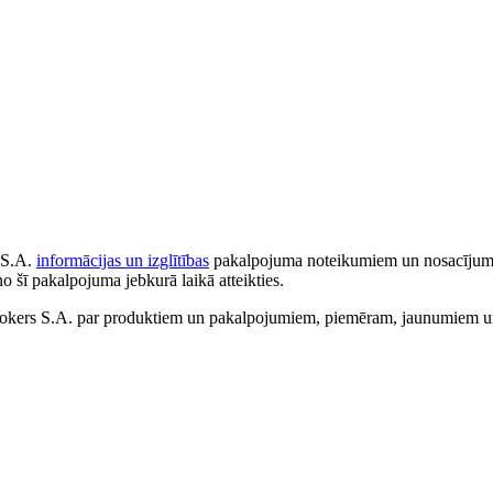
 S.A.
informācijas un izglītības
pakalpojuma noteikumiem un nosacījumiem
no šī pakalpojuma jebkurā laikā atteikties.
ers S.A. par produktiem un pakalpojumiem, piemēram, jaunumiem un 