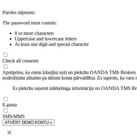
Paroles stiprums:
The password must contain:
8 or more characters
Uppercase and lowercase letters
At least one digit and special character
Check all consents
Apstiprinu, ka esmu izlasījis(-usi) un piekrītu OANDA TMS Brokers
nodrošinātu atbalstu pa tālruni konta pārvaldībai. Es saprotu, ka varu 
Es piekrītu saņemt mārketinga informāciju no OANDA TMS Brok
E-pasta
SMS/MMS
ATVĒRT DEMO KONTU »