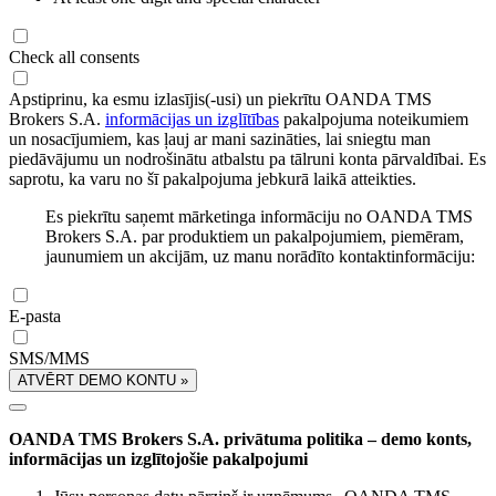
Check all consents
Apstiprinu, ka esmu izlasījis(-usi) un piekrītu OANDA TMS
Brokers S.A.
informācijas un izglītības
pakalpojuma noteikumiem
un nosacījumiem, kas ļauj ar mani sazināties, lai sniegtu man
piedāvājumu un nodrošinātu atbalstu pa tālruni konta pārvaldībai. Es
saprotu, ka varu no šī pakalpojuma jebkurā laikā atteikties.
Es piekrītu saņemt mārketinga informāciju no OANDA TMS
Brokers S.A. par produktiem un pakalpojumiem, piemēram,
jaunumiem un akcijām, uz manu norādīto kontaktinformāciju:
E-pasta
SMS/MMS
ATVĒRT DEMO KONTU »
OANDA TMS Brokers S.A. privātuma politika – demo konts,
informācijas un izglītojošie pakalpojumi