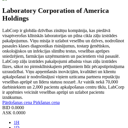
Laboratory Corporation of America
Holdings
LabCorp ir globāla dzīvības zinātņu kompānija, kas piedāvā
visaptverošus klīniskās laboratorijas un pilna cikla zāļu izstrādes
pakalpojumus. Viņu misija ir uzlabot veselību un dzīves, nodrošinot
pasaules klases diagnostikas risinājumus, tostarp ģenētiskos,
onkoloģiskos un infekcijas slimību testus, veselības aprūpes
sniedzējiem, farmācijas uzņēmumiem un pacientiem visā pasaulē.
LabCorp zāļu izstrādes pakalpojumi atbalsta visas zāļu izstrādes
fāzes, sākot no pirmsklīniskajiem pētījumiem līdz pēcapstiprinājuma
uzraudzībai. Viņu apņemšanās inovācijām, kvalitātei un klientu
apkalpošanai ir nodrošinājusi viņiem uzticama partnera reputāciju
veselības aprūpē un līdera statusu nozarē. Ar vairāk nekā 70,000
darbiniekiem un 2,000 pacientu apkalpošanas centru tīklu, LabCorp
ir apņēmies veicināt veselības aprūpi un uzlabot pacientu
iznākumus.
Pārdošanas cena
Pirkšanas cena
BID
0.0000
ASK
0.0000
1H
1D