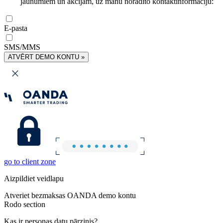
jaunumiem un akcijām, uz manu norādīto kontaktinformāciju:
E-pasta
SMS/MMS
ATVĒRT DEMO KONTU »
go to client zone
Aizpildiet veidlapu
Atveriet bezmaksas OANDA demo kontu
Rodo section
Kas ir personas datu pārzinis?