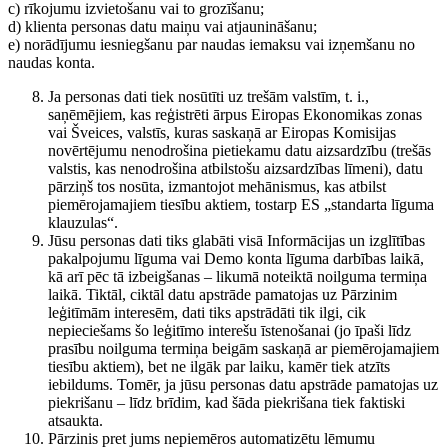
c) rīkojumu izvietošanu vai to grozīšanu;
d) klienta personas datu maiņu vai atjaunināšanu;
e) norādījumu iesniegšanu par naudas iemaksu vai izņemšanu no
naudas konta.
Ja personas dati tiek nosūtīti uz trešām valstīm, t. i.,
saņēmējiem, kas reģistrēti ārpus Eiropas Ekonomikas zonas
vai Šveices, valstīs, kuras saskaņā ar Eiropas Komisijas
novērtējumu nenodrošina pietiekamu datu aizsardzību (trešās
valstis, kas nenodrošina atbilstošu aizsardzības līmeni), datu
pārziņš tos nosūta, izmantojot mehānismus, kas atbilst
piemērojamajiem tiesību aktiem, tostarp ES „standarta līguma
klauzulas“.
Jūsu personas dati tiks glabāti visā Informācijas un izglītības
pakalpojumu līguma vai Demo konta līguma darbības laikā,
kā arī pēc tā izbeigšanas – likumā noteiktā noilguma termiņa
laikā. Tiktāl, ciktāl datu apstrāde pamatojas uz Pārzinim
leģitīmām interesēm, dati tiks apstrādāti tik ilgi, cik
nepieciešams šo leģitīmo interešu īstenošanai (jo īpaši līdz
prasību noilguma termiņa beigām saskaņā ar piemērojamajiem
tiesību aktiem), bet ne ilgāk par laiku, kamēr tiek atzīts
iebildums. Tomēr, ja jūsu personas datu apstrāde pamatojas uz
piekrišanu – līdz brīdim, kad šāda piekrišana tiek faktiski
atsaukta.
Pārzinis pret jums nepiemēros automatizētu lēmumu