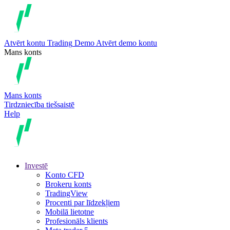
Atvērt kontu
Trading
Demo
Atvērt demo kontu
Mans konts
Mans konts
Tirdzniecība tiešsaistē
Help
Investē
Konto CFD
Brokeru konts
TradingView
Procenti par līdzekļiem
Mobilā lietotne
Profesionāls klients