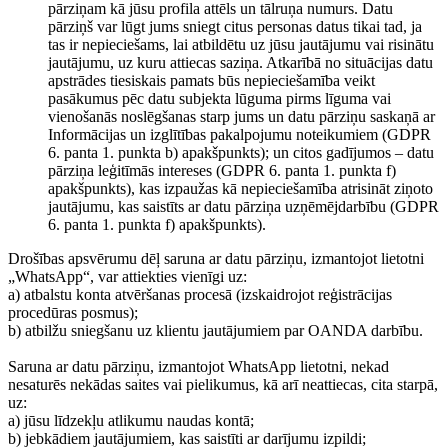
pārziņam kā jūsu profila attēls un tālruņa numurs. Datu
pārziņš var lūgt jums sniegt citus personas datus tikai tad, ja
tas ir nepieciešams, lai atbildētu uz jūsu jautājumu vai risinātu
jautājumu, uz kuru attiecas saziņa. Atkarībā no situācijas datu
apstrādes tiesiskais pamats būs nepieciešamība veikt
pasākumus pēc datu subjekta lūguma pirms līguma vai
vienošanās noslēgšanas starp jums un datu pārziņu saskaņā ar
Informācijas un izglītības pakalpojumu noteikumiem (GDPR
6. panta 1. punkta b) apakšpunkts); un citos gadījumos – datu
pārziņa leģitīmās intereses (GDPR 6. panta 1. punkta f)
apakšpunkts), kas izpaužas kā nepieciešamība atrisināt ziņoto
jautājumu, kas saistīts ar datu pārziņa uzņēmējdarbību (GDPR
6. panta 1. punkta f) apakšpunkts).
Drošības apsvērumu dēļ saruna ar datu pārziņu, izmantojot lietotni
„WhatsApp“, var attiekties vienīgi uz:
a) atbalstu konta atvēršanas procesā (izskaidrojot reģistrācijas
procedūras posmus);
b) atbilžu sniegšanu uz klientu jautājumiem par OANDA darbību.
Saruna ar datu pārziņu, izmantojot WhatsApp lietotni, nekad
nesaturēs nekādas saites vai pielikumus, kā arī neattiecas, cita starpā,
uz:
a) jūsu līdzekļu atlikumu naudas kontā;
b) jebkādiem jautājumiem, kas saistīti ar darījumu izpildi;