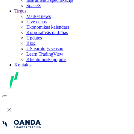
Instrumentu specifikācija
SpaceX
Tirgus
Market news
Live cenas
Ekonomikas kalendārs
Korporatīvās darbības
Updates
Blog
US earnings season
Learn TradingView
Klientu noskaņojums
Kontakts