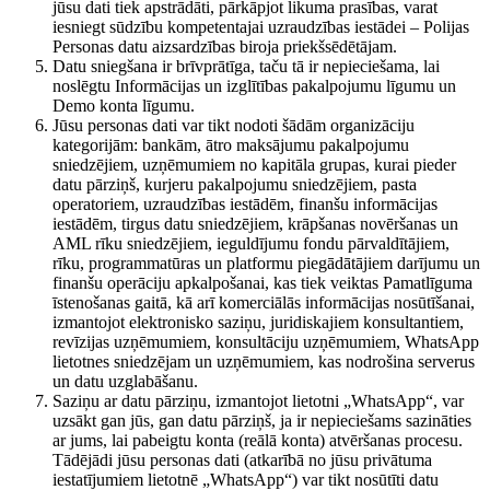
jūsu dati tiek apstrādāti, pārkāpjot likuma prasības, varat
iesniegt sūdzību kompetentajai uzraudzības iestādei – Polijas
Personas datu aizsardzības biroja priekšsēdētājam.
Datu sniegšana ir brīvprātīga, taču tā ir nepieciešama, lai
noslēgtu Informācijas un izglītības pakalpojumu līgumu un
Demo konta līgumu.
Jūsu personas dati var tikt nodoti šādām organizāciju
kategorijām: bankām, ātro maksājumu pakalpojumu
sniedzējiem, uzņēmumiem no kapitāla grupas, kurai pieder
datu pārziņš, kurjeru pakalpojumu sniedzējiem, pasta
operatoriem, uzraudzības iestādēm, finanšu informācijas
iestādēm, tirgus datu sniedzējiem, krāpšanas novēršanas un
AML rīku sniedzējiem, ieguldījumu fondu pārvaldītājiem,
rīku, programmatūras un platformu piegādātājiem darījumu un
finanšu operāciju apkalpošanai, kas tiek veiktas Pamatlīguma
īstenošanas gaitā, kā arī komerciālās informācijas nosūtīšanai,
izmantojot elektronisko saziņu, juridiskajiem konsultantiem,
revīzijas uzņēmumiem, konsultāciju uzņēmumiem, WhatsApp
lietotnes sniedzējam un uzņēmumiem, kas nodrošina serverus
un datu uzglabāšanu.
Saziņu ar datu pārziņu, izmantojot lietotni „WhatsApp“, var
uzsākt gan jūs, gan datu pārziņš, ja ir nepieciešams sazināties
ar jums, lai pabeigtu konta (reālā konta) atvēršanas procesu.
Tādējādi jūsu personas dati (atkarībā no jūsu privātuma
iestatījumiem lietotnē „WhatsApp“) var tikt nosūtīti datu