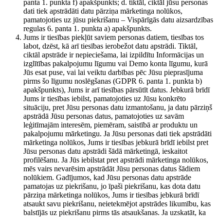
panta 1. punkta f) apakšpunkts; d. tiktāl, ciktāl jūsu personas
dati tiek apstrādāti datu pārziņa mārketinga nolūkos,
pamatojoties uz jūsu piekrišanu – Vispārīgās datu aizsardzības
regulas 6. panta 1. punkta a) apakšpunkts.
Jums ir tiesības piekļūt saviem personas datiem, tiesības tos
labot, dzēst, kā arī tiesības ierobežot datu apstrādi. Tiktāl,
ciktāl apstrāde ir nepieciešama, lai izpildītu Informācijas un
izglītības pakalpojumu līgumu vai Demo konta līgumu, kurā
Jūs esat puse, vai lai veiktu darbības pēc Jūsu pieprasījuma
pirms šo līgumu noslēgšanas (GDPR 6. panta 1. punkta b)
apakšpunkts), Jums ir arī tiesības pārsūtīt datus. Jebkurā brīdī
Jums ir tiesības iebilst, pamatojoties uz Jūsu konkrēto
situāciju, pret Jūsu personas datu izmantošanu, ja datu pārziņš
apstrādā Jūsu personas datus, pamatojoties uz savām
leģitīmajām interesēm, piemēram, saistībā ar produktu un
pakalpojumu mārketingu. Ja Jūsu personas dati tiek apstrādāti
mārketinga nolūkos, Jums ir tiesības jebkurā brīdī iebilst pret
Jūsu personas datu apstrādi šādā mārketingā, ieskaitot
profilēšanu. Ja Jūs iebilstat pret apstrādi mārketinga nolūkos,
mēs vairs nevarēsim apstrādāt Jūsu personas datus šādiem
nolūkiem. Gadījumos, kad Jūsu personas datu apstrāde
pamatojas uz piekrišanu, jo īpaši piekrišanu, kas dota datu
pārziņa mārketinga nolūkos, Jums ir tiesības jebkurā brīdī
atsaukt savu piekrišanu, neietekmējot apstrādes likumību, kas
balstījās uz piekrišanu pirms tās atsaukšanas. Ja uzskatāt, ka