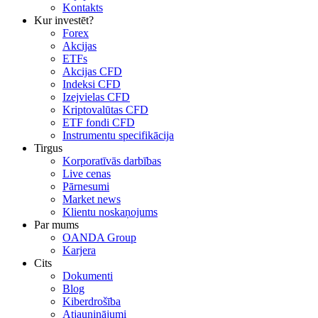
Kontakts
Kur investēt?
Forex
Akcijas
ETFs
Akcijas CFD
Indeksi CFD
Izejvielas CFD
Kriptovalūtas CFD
ETF fondi CFD
Instrumentu specifikācija
Tirgus
Korporatīvās darbības
Live cenas
Pārnesumi
Market news
Klientu noskaņojums
Par mums
OANDA Group
Karjera
Cits
Dokumenti
Blog
Kiberdrošība
Atjauninājumi