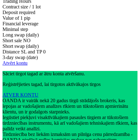
Trading Hours
Contract size / 1 lot
Deposit required
Value of 1 pip
Financial leverage
Minimal step
Long swap (daily)
Short sale
NO
Short swap (daily)
Distance SL and TP
0
3-day swap (date)
Atvērt kontu
Sāciet tirgot tagad ar ātru konta atvēršanu.
Reģistrējieties tagad, lai tirgotos aktīvākajos tirgos
ATVER KONTU
OANDA ir vairāk nekā 20 gadus tirgū strādājošs brokeris, kas
lepojas ar vadošajiem analīzes rīkiem un tūkstošiem apmierinātu
klientu, un ir godalgots starpnieks.
Iegūstiet piekļuvi visaktīvākajiem pasaules tirgiem ar tūkstošiem
tirdzniecības instrumentu, kā arī vadošajiem tehniskajiem rīkiem, kas
palīdz veikt analīzi.
Tirdzniecība bez liekām izmaksām un pilnīga cenu pārredzamība -
OANDA piedāvā nulles komisijas maksu par galvenajiem