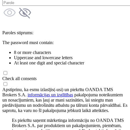
Paroles stiprums:
The password must contain:
8 or more characters
Uppercase and lowercase letters
At least one digit and special character
Check all consents
Apstiprinu, ka esmu izlasījis(-usi) un piekrītu OANDA TMS
Brokers S.A.
informācijas un izglītības
pakalpojuma noteikumiem
un nosacījumiem, kas ļauj ar mani sazināties, lai sniegtu man
piedāvājumu un nodrošinātu atbalstu pa tālruni konta pārvaldībai. Es
saprotu, ka varu no šī pakalpojuma jebkurā laikā atteikties.
Es piekrītu saņemt mārketinga informāciju no OANDA TMS
Brokers S.A. par produktiem un pakalpojumiem, piemēram,