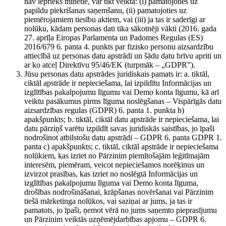
nav iepriekš minētie, var tikt veikta: (i) pamatojoties uz
papildu piekrišanas saņemšanu, (ii) pamatojoties uz
piemērojamiem tiesību aktiem, vai (iii) ja tas ir saderīgi ar
nolūku, kādam personas dati tika sākotnēji vākti (2016. gada
27. aprīļa Eiropas Parlamenta un Padomes Regulas (ES)
2016/679 6. panta 4. punkts par fizisko personu aizsardzību
attiecībā uz personas datu apstrādi un šādu datu brīvu apriti un
ar ko atceļ Direktīvu 95/46/EK (turpmāk – „GDPR”).
Jūsu personas datu apstrādes juridiskais pamats ir: a. tiktāl,
ciktāl apstrāde ir nepieciešama, lai izpildītu Informācijas un
izglītības pakalpojumu līgumu vai Demo konta līgumu, kā arī
veiktu pasākumus pirms līguma noslēgšanas – Vispārīgās datu
aizsardzības regulas (GDPR) 6. panta 1. punkta b)
apakšpunkts; b. tiktāl, ciktāl datu apstrāde ir nepieciešama, lai
datu pārziņš varētu izpildīt savas juridiskās saistības, jo īpaši
nodrošinot atbilstošu datu apstrādi – GDPR 6. panta GDPR 1.
panta c) apakšpunkts; c. tiktāl, ciktāl apstrāde ir nepieciešama
nolūkiem, kas izriet no Pārzinim piemītošajām leģitīmajām
interesēm, piemēram, veicot nepieciešamos norēķinus un
izvirzot prasības, kas izriet no noslēgtā Informācijas un
izglītības pakalpojumu līguma vai Demo konta līguma,
drošības nodrošināšanai, krāpšanas novēršanai vai Pārzinim
tiešā mārketinga nolūkos, vai saziņai ar jums, ja tas ir
pamatots, jo īpaši, ņemot vērā no jums saņemto pieprasījumu
un Pārzinim veiktās uzņēmējdarbības apjomu – GDPR 6.