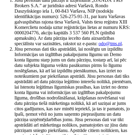
Jūsu personas datu pārziņš ir uzņēmums „OANDA TMS
Brokers S.A.” ar juridisko adresi Varšavā, Rondo
Daszyńskiego iela 1, 00-843 Varšava, NIP (nodokļu
identifikācijas numurs): 526-275-91-31, par kuru Varšavas
galvaspilsētas rajona tiesa Varšavā, Valsts tiesu reģistra XIII
Komerclietu nodaļa uztur reģistrācijas lietas ar numuru KRS:
0000204776, akciju kapitāls 3 537 560 PLN (pilnībā
apmaksāts). Ar datu pārziņa iecelto datu aizsardzības
speciālistu var sazināties, rakstot uz e-pastu:
odo@tms.pl
.
Jūsu personas dati tiks apstrādāti, lai noslēgtu un izpildītu
Informācijas un izglītības pakalpojumu līgumu un Demo
konta līgumu starp jums un datu pārziņu, tostarp arī, lai pēc
datu subjekta lūguma veiktu pasākumus pirms šo līgumu
noslēgšanas, kā arī lai izpildītu pienākumus, kas izriet no
noteikumiem par piekrišanas apstrādi. Jūsu personas dati tiks
apstrādāti arī datu pārziņa leģitīmo interešu nolūkā, piemēram,
lai īstenotu leģitīmas līgumiskas prasības, kas izriet no demo
konta līguma vai informācijas un izglītības pakalpojumu
līguma, drošības nodrošināšanai, krāpšanas novēršanai vai
datu pārziņa tiešā mārketinga nolūkā, kā arī saziņai ar jums
citos gadījumos, kas nav minēti iepriekš, ja tas ir pamatots, jo
īpaši, ņemot vērā no jums saņemto pieprasījumu un datu
pārziņa uzņēmējdarbības jomu. Jūsu personas dati var tikt
apstrādāti arī mārketinga nolūkos, pamatojoties uz jūsu datu
pārziņam sniegto piekrišanu. Apstrāde citiem nolūkiem, kas