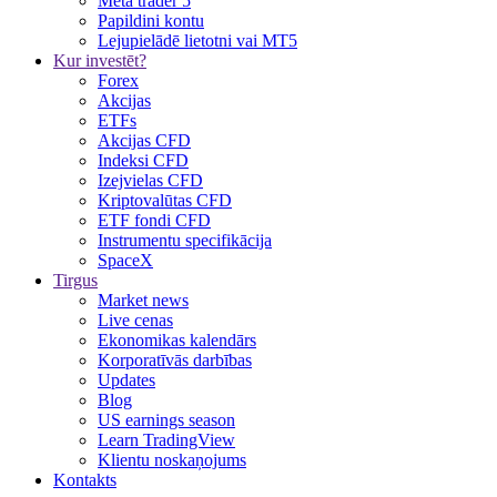
Meta trader 5
Papildini kontu
Lejupielādē lietotni vai MT5
Kur investēt?
Forex
Akcijas
ETFs
Akcijas CFD
Indeksi CFD
Izejvielas CFD
Kriptovalūtas CFD
ETF fondi CFD
Instrumentu specifikācija
SpaceX
Tirgus
Market news
Live cenas
Ekonomikas kalendārs
Korporatīvās darbības
Updates
Blog
US earnings season
Learn TradingView
Klientu noskaņojums
Kontakts