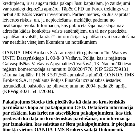
kredītplecu, ir ar augstu riska pakāpi Jūsu kapitālam, jo zaudējumi
var sasniegt depozīta apmēru. Tāpēc CFD un Forex treidings var
nebūt atbilstošs visiem investoriem. Pārliecinieties, ka Jūs saprotat
ietvertos riskus, un, ja nepieciešams, meklējiet padomu no
neatkarīga avota. Informācija, kas publicēta šajā mājaslapā nav
adresēta kādas konkrētas valsts saņēmējiem, un tā nav paredzēta
izplatīšanai valstīs, kurās šīs informācijas izplatīšana vai izmantošana
var neatbilst vietējiem likumiem un noteikumiem
OANDA TMS Brokers S.A. ar reģistrēto galveno mītni Warsaw
UNIT, Daszyńskiego 1, 00-843 Varšavā, Polijā, kas ir reģistrēta
Galvaspilsētas Varšavas Apgabaltiesā Varšavā, 13. Nacionālā tiesu
reģistra komercnodaļā ar numuru 0000204776, NIP 5262759131,
sākuma kapitāls: PLN 3 537,560 apmaksāts pilnībā. OANDA TMS
Brokers S.A. ir pakļauts Polijas Finanšu uzraudzības iestādes
uzraudzībai, balstoties uz pilnvarojumu no 2004. gada 26. aprīļa
(KPWig-4021-54-1/2004).
Pakalpojums Stocks tiek piedāvāts kā daļa no krusteniskās
pārdošanas kopā ar pakalpojumu CFD. Detalizēta informācija
par riskiem, kas izriet no atsevišķiem pakalpojumiem, kas tiek
piedāvāti kā daļa no krusteniskās pārdošanas, un informācija
par izmaksām, kas saistītas ar šiem pakalpojumiem, ir pieejama
tīmekļa vietnes OANDA TMS Brokers sadaļā Dokumenti.