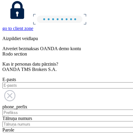
go to client zone
Aizpildiet veidlapu
Atveriet bezmaksas OANDA demo kontu
Rodo section
Kas ir personas datu pārzinis?
OANDA TMS Brokers S.A.
E-pasts
phone_prefix
Tālruņa numurs
Parole