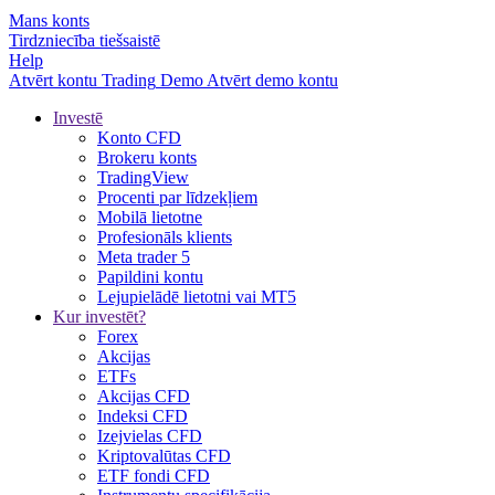
Mans konts
Tirdzniecība tiešsaistē
Help
Atvērt kontu
Trading
Demo
Atvērt demo kontu
Investē
Konto CFD
Brokeru konts
TradingView
Procenti par līdzekļiem
Mobilā lietotne
Profesionāls klients
Meta trader 5
Papildini kontu
Lejupielādē lietotni vai MT5
Kur investēt?
Forex
Akcijas
ETFs
Akcijas CFD
Indeksi CFD
Izejvielas CFD
Kriptovalūtas CFD
ETF fondi CFD