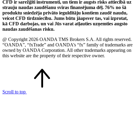
CFD ir sarežģīti instrumenti, un tiem ir augsts risks attiecībā uz
strauju naudas zaudēšanu sviras finansējuma dēļ. 76% no šā
produktu sniedzēja privāto ieguldītāju kontiem zaudē naudu,
veicot CFD tirdzniecību. Jums būtu jāapsver tas, vai izprotat,
kā CFD darbojas, un vai Jūs varat atļauties uzņemties augsto
naudas zaudēšanas risku.
@ Copyright 2026 OANDA TMS Brokers S.A. All rights reserved.
“OANDA”, “fxTrade” and OANDA’s “fx” family of trademarks are
owned by OANDA Corporation. All other trademarks appearing on
this website are the property of their respective owner.
Scroll to top