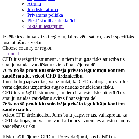
Atruna
Juridiska atruna
Privātuma politika
Piekļūstamības deklarācija
Sīkfailu iestatījumi
Izvēlieties citu valsti vai reģionu, lai redzētu saturu, kas ir specifisks
jūsu atrašanās vietai.
Choose country or region
Turpināt
CFD ir sarežģīti instrumenti, un tiem ir augsts risks attiecībā uz
strauju naudas zaudēšanu sviras finansējuma dēļ.
76% no šā produktu sniedzēja privāto ieguldītāju kontiem
zaudē naudu, veicot CFD tirdzniecību.
Jums būtu jāapsver tas, vai izprotat, kā CFD darbojas, un vai Jūs
varat atļauties uzņemties augsto naudas zaudēšanas risku.
CFD ir sarežģīti instrumenti, un tiem ir augsts risks attiecībā uz
strauju naudas zaudēšanu sviras finansējuma dēļ.
76% no šā produktu sniedzēja privāto ieguldītāju kontiem
zaudē naudu,
veicot CFD tirdzniecību. Jums būtu jāapsver tas, vai izprotat, kā
CFD darbojas, un vai Jūs varat atļauties uzņemties augsto naudas
zaudēšanas risku.
Risku brīdinājums: CFD un Forex darījumi, kas balstīti uz