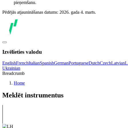
pieņemšanu.
Pēdējās atjaunināšanas datums: 2026. gada 4. marts.
Izvēlieties valodu
English
French
Italian
Spanish
German
Portuguese
Dutch
Czech
Latvian
L
Ukrainian
Breadcrumb
Home
Meklēt instrumentus