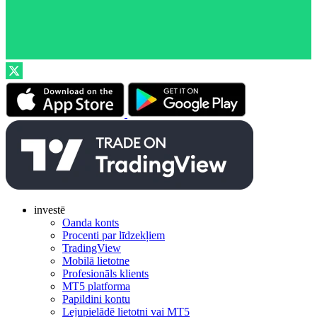
investē
Oanda konts
Procenti par līdzekļiem
TradingView
Mobilā lietotne
Profesionāls klients
MT5 platforma
Papildini kontu
Lejupielādē lietotni vai MT5