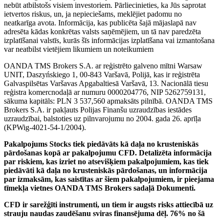
nebūt atbilstošs visiem investoriem. Pārliecinieties, ka Jūs saprotat
ietvertos riskus, un, ja nepieciešams, meklējiet padomu no
neatkarīga avota. Informācija, kas publicēta šajā mājaslapā nav
adresēta kādas konkrētas valsts saņēmējiem, un tā nav paredzēta
izplatīšanai valstīs, kurās šīs informācijas izplatīšana vai izmantošana
var neatbilst vietējiem likumiem un noteikumiem
OANDA TMS Brokers S.A. ar reģistrēto galveno mītni Warsaw
UNIT, Daszyńskiego 1, 00-843 Varšavā, Polijā, kas ir reģistrēta
Galvaspilsētas Varšavas Apgabaltiesā Varšavā, 13. Nacionālā tiesu
reģistra komercnodaļā ar numuru 0000204776, NIP 5262759131,
sākuma kapitāls: PLN 3 537,560 apmaksāts pilnībā. OANDA TMS
Brokers S.A. ir pakļauts Polijas Finanšu uzraudzības iestādes
uzraudzībai, balstoties uz pilnvarojumu no 2004. gada 26. aprīļa
(KPWig-4021-54-1/2004).
Pakalpojums Stocks tiek piedāvāts kā daļa no krusteniskās
pārdošanas kopā ar pakalpojumu CFD. Detalizēta informācija
par riskiem, kas izriet no atsevišķiem pakalpojumiem, kas tiek
piedāvāti kā daļa no krusteniskās pārdošanas, un informācija
par izmaksām, kas saistītas ar šiem pakalpojumiem, ir pieejama
tīmekļa vietnes OANDA TMS Brokers sadaļā Dokumenti.
CFD ir sarežģīti instrumenti, un tiem ir augsts risks attiecībā uz
strauju naudas zaudēšanu sviras finansējuma dēļ. 76% no šā