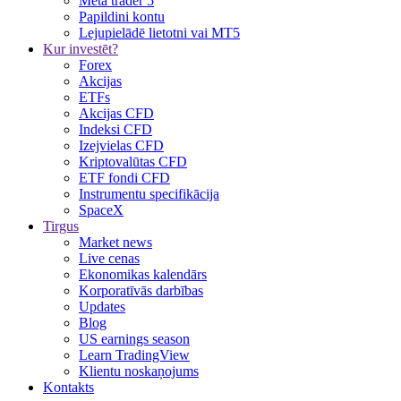
Meta trader 5
Papildini kontu
Lejupielādē lietotni vai MT5
Kur investēt?
Forex
Akcijas
ETFs
Akcijas CFD
Indeksi CFD
Izejvielas CFD
Kriptovalūtas CFD
ETF fondi CFD
Instrumentu specifikācija
SpaceX
Tirgus
Market news
Live cenas
Ekonomikas kalendārs
Korporatīvās darbības
Updates
Blog
US earnings season
Learn TradingView
Klientu noskaņojums
Kontakts