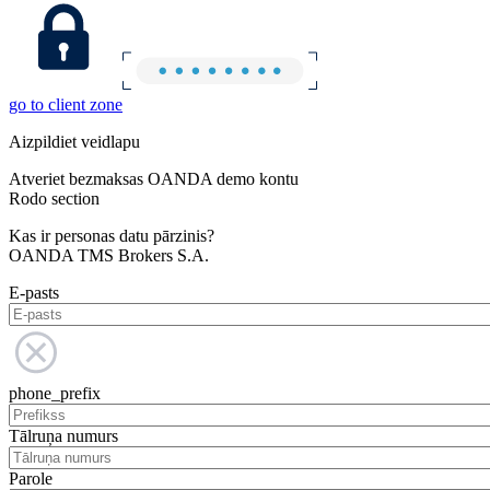
go to client zone
Aizpildiet veidlapu
Atveriet bezmaksas OANDA demo kontu
Rodo section
Kas ir personas datu pārzinis?
OANDA TMS Brokers S.A.
E-pasts
phone_prefix
Tālruņa numurs
Parole