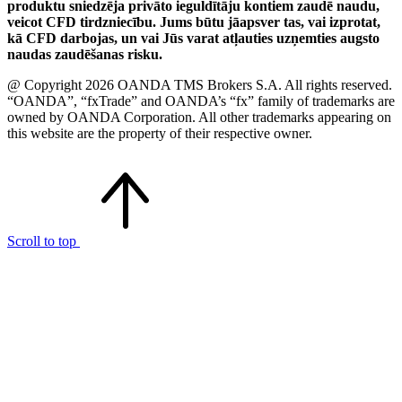
produktu sniedzēja privāto ieguldītāju kontiem zaudē naudu,
veicot CFD tirdzniecību. Jums būtu jāapsver tas, vai izprotat,
kā CFD darbojas, un vai Jūs varat atļauties uzņemties augsto
naudas zaudēšanas risku.
@ Copyright 2026 OANDA TMS Brokers S.A. All rights reserved.
“OANDA”, “fxTrade” and OANDA’s “fx” family of trademarks are
owned by OANDA Corporation. All other trademarks appearing on
this website are the property of their respective owner.
Scroll to top