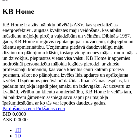
KB Home
KB Home ir atzīts mājokļu būvētājs ASV, kas specializējas
energoefektīvu, augstas kvalitātes māju veidošanā, kas atbilst
mūsdienu mājokļu pircēju vajadzībām un vēlmēm. Dibināts 1957.
gadā, KB Home ir ieguvis reputāciju par inovācijām, ilgtspējību un
klientu apmierinātību. Uzņēmums piedāvā daudzveidīgu māju
dizainu un plānojumu klāstu, tostarp vienģimenes mājas, rindu mājas
un dzīvokļus, pieprasītās vietās visā valstī. KB Home ir apņēmies
nodrošināt personalizētu mājokļa iegādes pieredzi, ar zinošu
profesionāļu komandu, kas vada klientus cauri katram procesa
posmam, sākot no plānojuma izvēles līdz apdares un aprīkojuma
izvēlei. Uzņēmums piedāvā arī dažādas finansēšanas iespējas, lai
padarītu mājokļa iegādi pieejamāku un izdevīgāku. Ar uzsvaru uz
kvalitāti, vērtību un klientu apmierinātību, KB Home ir veltīts tam,
lai palīdzētu ģimenēm sasniegt savu sapni par mājokļa
īpašumtiesībām, ar ko tās var lepoties daudzus gadus.
Pārdošanas cena
Pirkšanas cena
BID
0.0000
ASK
0.0000
1H
1D