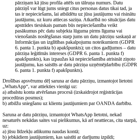
pārziņam kā jūsu profila attēls un tālruņa numurs. Datu
pārziņš var lūgt jums sniegt citus personas datus tikai tad, ja
tas ir nepieciešams, lai atbildētu uz jūsu jautājumu vai risinātu
jautājumu, uz kuru attiecas saziņa. Atkarībā no situācijas datu
apstrādes tiesiskais pamats būs nepieciešamība veikt
pasākumus pēc datu subjekta lūguma pirms līguma vai
vienošanās noslēgšanas starp jums un datu pārziņu saskaņā ar
Informācijas un izglītības pakalpojumu noteikumiem (GDPR
6. panta 1. punkta b) apakšpunkts); un citos gadījumos – datu
pārziņa leģitīmās intereses (GDPR 6. panta 1. punkta f)
apakšpunkts), kas izpaužas kā nepieciešamība atrisināt ziņoto
jautājumu, kas saistīts ar datu pārziņa uzņēmējdarbību (GDPR
6. panta 1. punkta f) apakšpunkts).
Drošības apsvērumu dēļ saruna ar datu pārziņu, izmantojot lietotni
„WhatsApp“, var attiekties vienīgi uz:
a) atbalstu konta atvēršanas procesā (izskaidrojot reģistrācijas
procedūras posmus);
b) atbilžu sniegšanu uz klientu jautājumiem par OANDA darbību.
Saruna ar datu pārziņu, izmantojot WhatsApp lietotni, nekad
nesaturēs nekādas saites vai pielikumus, kā arī neattiecas, cita starpā,
uz:
a) jūsu līdzekļu atlikumu naudas kontā;
b) jebkādiem jautājumiem, kas saistīti ar darījumu izpildi;