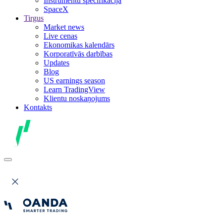
Instrumentu specifikācija
SpaceX
Tirgus
Market news
Live cenas
Ekonomikas kalendārs
Korporatīvās darbības
Updates
Blog
US earnings season
Learn TradingView
Klientu noskaņojums
Kontakts