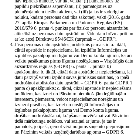
nav iepriekš minētie, var tikt veikta: (i) pamatojoties uz
papildu piekrišanas saņemšanu, (ii) pamatojoties uz
piemērojamiem tiesību aktiem, vai (iii) ja tas ir saderīgi ar
nolūku, kādam personas dati tika sākotnēji vākti (2016. gada
27. aprīļa Eiropas Parlamenta un Padomes Regulas (ES)
2016/679 6. panta 4. punkts par fizisko personu aizsardzību
attiecībā uz personas datu apstrādi un šādu datu brīvu apriti un
ar ko atceļ Direktīvu 95/46/EK (turpmāk – „GDPR”).
Jūsu personas datu apstrādes juridiskais pamats ir: a. tiktāl,
ciktāl apstrāde ir nepieciešama, lai izpildītu Informācijas un
izglītības pakalpojumu līgumu vai Demo konta līgumu, kā arī
veiktu pasākumus pirms līguma noslēgšanas – Vispārīgās datu
aizsardzības regulas (GDPR) 6. panta 1. punkta b)
apakšpunkts; b. tiktāl, ciktāl datu apstrāde ir nepieciešama, lai
datu pārziņš varētu izpildīt savas juridiskās saistības, jo īpaši
nodrošinot atbilstošu datu apstrādi – GDPR 6. panta GDPR 1.
panta c) apakšpunkts; c. tiktāl, ciktāl apstrāde ir nepieciešama
nolūkiem, kas izriet no Pārzinim piemītošajām leģitīmajām
interesēm, piemēram, veicot nepieciešamos norēķinus un
izvirzot prasības, kas izriet no noslēgtā Informācijas un
izglītības pakalpojumu līguma vai Demo konta līguma,
drošības nodrošināšanai, krāpšanas novēršanai vai Pārzinim
tiešā mārketinga nolūkos, vai saziņai ar jums, ja tas ir
pamatots, jo īpaši, ņemot vērā no jums saņemto pieprasījumu
un Pārzinim veiktās uzņēmējdarbības apjomu – GDPR 6.