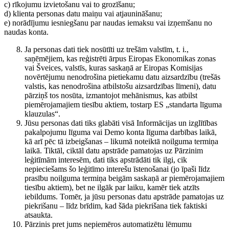
c) rīkojumu izvietošanu vai to grozīšanu;
d) klienta personas datu maiņu vai atjaunināšanu;
e) norādījumu iesniegšanu par naudas iemaksu vai izņemšanu no
naudas konta.
Ja personas dati tiek nosūtīti uz trešām valstīm, t. i.,
saņēmējiem, kas reģistrēti ārpus Eiropas Ekonomikas zonas
vai Šveices, valstīs, kuras saskaņā ar Eiropas Komisijas
novērtējumu nenodrošina pietiekamu datu aizsardzību (trešās
valstis, kas nenodrošina atbilstošu aizsardzības līmeni), datu
pārziņš tos nosūta, izmantojot mehānismus, kas atbilst
piemērojamajiem tiesību aktiem, tostarp ES „standarta līguma
klauzulas“.
Jūsu personas dati tiks glabāti visā Informācijas un izglītības
pakalpojumu līguma vai Demo konta līguma darbības laikā,
kā arī pēc tā izbeigšanas – likumā noteiktā noilguma termiņa
laikā. Tiktāl, ciktāl datu apstrāde pamatojas uz Pārzinim
leģitīmām interesēm, dati tiks apstrādāti tik ilgi, cik
nepieciešams šo leģitīmo interešu īstenošanai (jo īpaši līdz
prasību noilguma termiņa beigām saskaņā ar piemērojamajiem
tiesību aktiem), bet ne ilgāk par laiku, kamēr tiek atzīts
iebildums. Tomēr, ja jūsu personas datu apstrāde pamatojas uz
piekrišanu – līdz brīdim, kad šāda piekrišana tiek faktiski
atsaukta.
Pārzinis pret jums nepiemēros automatizētu lēmumu