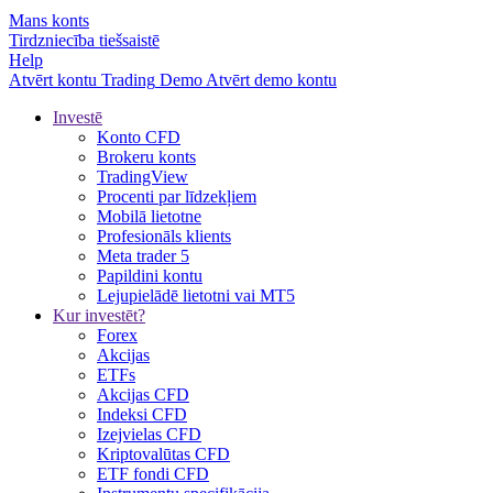
Mans konts
Tirdzniecība tiešsaistē
Help
Atvērt kontu
Trading
Demo
Atvērt demo kontu
Investē
Konto CFD
Brokeru konts
TradingView
Procenti par līdzekļiem
Mobilā lietotne
Profesionāls klients
Meta trader 5
Papildini kontu
Lejupielādē lietotni vai MT5
Kur investēt?
Forex
Akcijas
ETFs
Akcijas CFD
Indeksi CFD
Izejvielas CFD
Kriptovalūtas CFD
ETF fondi CFD