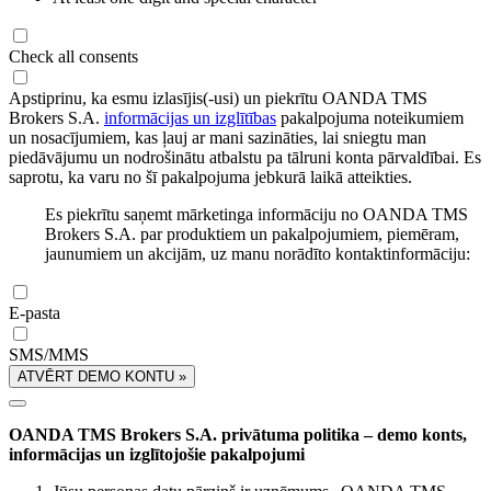
Check all consents
Apstiprinu, ka esmu izlasījis(-usi) un piekrītu OANDA TMS
Brokers S.A.
informācijas un izglītības
pakalpojuma noteikumiem
un nosacījumiem, kas ļauj ar mani sazināties, lai sniegtu man
piedāvājumu un nodrošinātu atbalstu pa tālruni konta pārvaldībai. Es
saprotu, ka varu no šī pakalpojuma jebkurā laikā atteikties.
Es piekrītu saņemt mārketinga informāciju no OANDA TMS
Brokers S.A. par produktiem un pakalpojumiem, piemēram,
jaunumiem un akcijām, uz manu norādīto kontaktinformāciju:
E-pasta
SMS/MMS
ATVĒRT DEMO KONTU »
OANDA TMS Brokers S.A. privātuma politika – demo konts,
informācijas un izglītojošie pakalpojumi