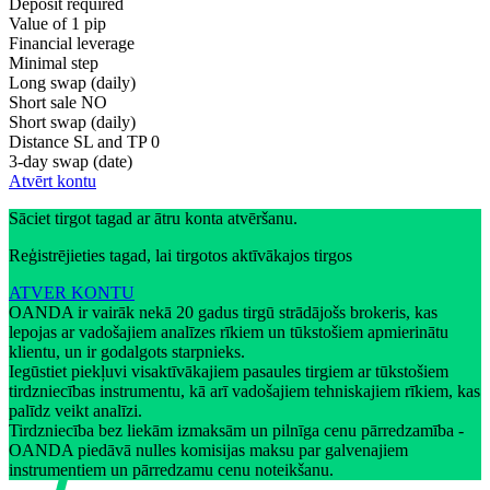
Deposit required
Value of 1 pip
Financial leverage
Minimal step
Long swap (daily)
Short sale
NO
Short swap (daily)
Distance SL and TP
0
3-day swap (date)
Atvērt kontu
Sāciet tirgot tagad ar ātru konta atvēršanu.
Reģistrējieties tagad, lai tirgotos aktīvākajos tirgos
ATVER KONTU
OANDA ir vairāk nekā 20 gadus tirgū strādājošs brokeris, kas
lepojas ar vadošajiem analīzes rīkiem un tūkstošiem apmierinātu
klientu, un ir godalgots starpnieks.
Iegūstiet piekļuvi visaktīvākajiem pasaules tirgiem ar tūkstošiem
tirdzniecības instrumentu, kā arī vadošajiem tehniskajiem rīkiem, kas
palīdz veikt analīzi.
Tirdzniecība bez liekām izmaksām un pilnīga cenu pārredzamība -
OANDA piedāvā nulles komisijas maksu par galvenajiem
instrumentiem un pārredzamu cenu noteikšanu.