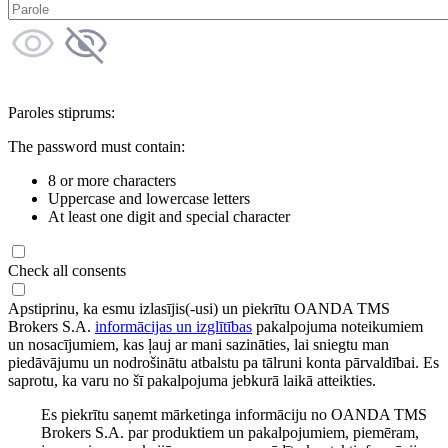
Paroles stiprums:
The password must contain:
8 or more characters
Uppercase and lowercase letters
At least one digit and special character
Check all consents
Apstiprinu, ka esmu izlasījis(-usi) un piekrītu OANDA TMS
Brokers S.A.
informācijas un izglītības
pakalpojuma noteikumiem
un nosacījumiem, kas ļauj ar mani sazināties, lai sniegtu man
piedāvājumu un nodrošinātu atbalstu pa tālruni konta pārvaldībai. Es
saprotu, ka varu no šī pakalpojuma jebkurā laikā atteikties.
Es piekrītu saņemt mārketinga informāciju no OANDA TMS
Brokers S.A. par produktiem un pakalpojumiem, piemēram,