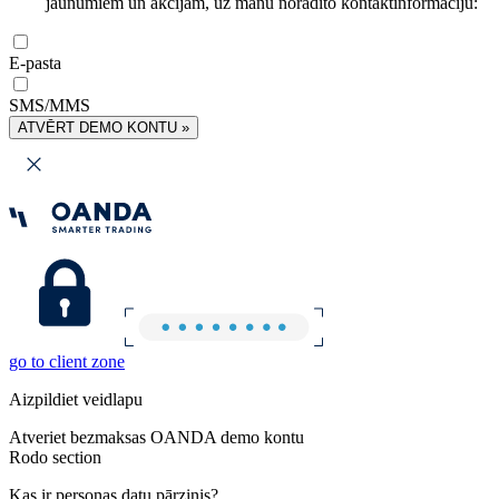
jaunumiem un akcijām, uz manu norādīto kontaktinformāciju:
E-pasta
SMS/MMS
ATVĒRT DEMO KONTU »
go to client zone
Aizpildiet veidlapu
Atveriet bezmaksas OANDA demo kontu
Rodo section
Kas ir personas datu pārzinis?