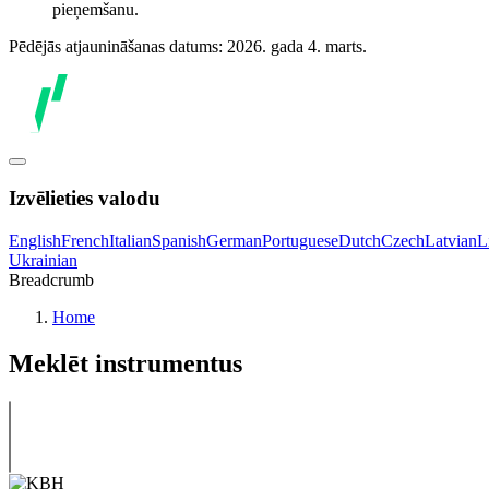
pieņemšanu.
Pēdējās atjaunināšanas datums: 2026. gada 4. marts.
Izvēlieties valodu
English
French
Italian
Spanish
German
Portuguese
Dutch
Czech
Latvian
L
Ukrainian
Breadcrumb
Home
Meklēt instrumentus