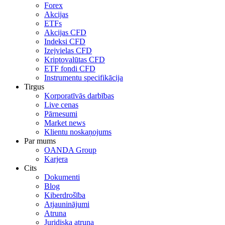
Forex
Akcijas
ETFs
Akcijas CFD
Indeksi CFD
Izejvielas CFD
Kriptovalūtas CFD
ETF fondi CFD
Instrumentu specifikācija
Tirgus
Korporatīvās darbības
Live cenas
Pārnesumi
Market news
Klientu noskaņojums
Par mums
OANDA Group
Karjera
Cits
Dokumenti
Blog
Kiberdrošība
Atjauninājumi
Atruna
Juridiska atruna