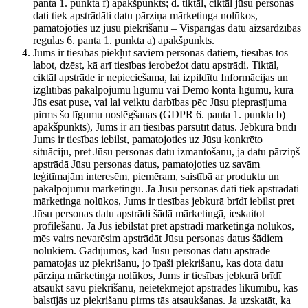
panta 1. punkta f) apakšpunkts; d. tiktāl, ciktāl jūsu personas
dati tiek apstrādāti datu pārziņa mārketinga nolūkos,
pamatojoties uz jūsu piekrišanu – Vispārīgās datu aizsardzības
regulas 6. panta 1. punkta a) apakšpunkts.
Jums ir tiesības piekļūt saviem personas datiem, tiesības tos
labot, dzēst, kā arī tiesības ierobežot datu apstrādi. Tiktāl,
ciktāl apstrāde ir nepieciešama, lai izpildītu Informācijas un
izglītības pakalpojumu līgumu vai Demo konta līgumu, kurā
Jūs esat puse, vai lai veiktu darbības pēc Jūsu pieprasījuma
pirms šo līgumu noslēgšanas (GDPR 6. panta 1. punkta b)
apakšpunkts), Jums ir arī tiesības pārsūtīt datus. Jebkurā brīdī
Jums ir tiesības iebilst, pamatojoties uz Jūsu konkrēto
situāciju, pret Jūsu personas datu izmantošanu, ja datu pārziņš
apstrādā Jūsu personas datus, pamatojoties uz savām
leģitīmajām interesēm, piemēram, saistībā ar produktu un
pakalpojumu mārketingu. Ja Jūsu personas dati tiek apstrādāti
mārketinga nolūkos, Jums ir tiesības jebkurā brīdī iebilst pret
Jūsu personas datu apstrādi šādā mārketingā, ieskaitot
profilēšanu. Ja Jūs iebilstat pret apstrādi mārketinga nolūkos,
mēs vairs nevarēsim apstrādāt Jūsu personas datus šādiem
nolūkiem. Gadījumos, kad Jūsu personas datu apstrāde
pamatojas uz piekrišanu, jo īpaši piekrišanu, kas dota datu
pārziņa mārketinga nolūkos, Jums ir tiesības jebkurā brīdī
atsaukt savu piekrišanu, neietekmējot apstrādes likumību, kas
balstījās uz piekrišanu pirms tās atsaukšanas. Ja uzskatāt, ka