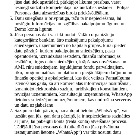
jūsu dati tiek apstrādāti, pārkāpjot likuma prasības, varat
iesniegt sūdzību kompetentajai uzraudzības iestādei – Polijas
Personas datu aizsardzības biroja priekšsēdētājam.
Datu sniegšana ir brīvprātīga, taču tā ir nepieciešama, lai
noslēgtu Informācijas un izglītības pakalpojumu līgumu un
Demo konta līgumu.
Jūsu personas dati var tikt nodoti šādām organizāciju
kategorijām: bankām, ātro maksājumu pakalpojumu
sniedzējiem, uzņēmumiem no kapitāla grupas, kurai pieder
datu pārziņš, kurjeru pakalpojumu sniedzējiem, pasta
operatoriem, uzraudzības iestādēm, finanšu informācijas
iestādēm, tirgus datu sniedzējiem, krāpšanas novēršanas un
AML rīku sniedzējiem, ieguldījumu fondu pārvaldītājiem,
rīku, programmatūras un platformu piegādātājiem darījumu un
finanšu operāciju apkalpošanai, kas tiek veiktas Pamatlīguma
īstenošanas gaitā, kā arī komerciālās informācijas nosūtīšanai,
izmantojot elektronisko saziņu, juridiskajiem konsultantiem,
revīzijas uzņēmumiem, konsultāciju uzņēmumiem, WhatsApp
lietotnes sniedzējam un uzņēmumiem, kas nodrošina serverus
un datu uzglabāšanu.
Saziņu ar datu pārziņu, izmantojot lietotni „WhatsApp“, var
uzsākt gan jūs, gan datu pārziņš, ja ir nepieciešams sazināties
ar jums, lai pabeigtu konta (reālā konta) atvēršanas procesu.
Tādējādi jūsu personas dati (atkarībā no jūsu privātuma
iestatījumiem lietotnē „WhatsApp“) var tikt nosūtīti datu