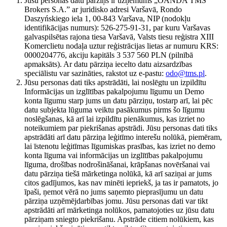
Jūsu personas datu pārziņš ir uzņēmums „OANDA TMS
Brokers S.A.” ar juridisko adresi Varšavā, Rondo
Daszyńskiego iela 1, 00-843 Varšava, NIP (nodokļu
identifikācijas numurs): 526-275-91-31, par kuru Varšavas
galvaspilsētas rajona tiesa Varšavā, Valsts tiesu reģistra XIII
Komerclietu nodaļa uztur reģistrācijas lietas ar numuru KRS:
0000204776, akciju kapitāls 3 537 560 PLN (pilnībā
apmaksāts). Ar datu pārziņa iecelto datu aizsardzības
speciālistu var sazināties, rakstot uz e-pastu:
odo@tms.pl
.
Jūsu personas dati tiks apstrādāti, lai noslēgtu un izpildītu
Informācijas un izglītības pakalpojumu līgumu un Demo
konta līgumu starp jums un datu pārziņu, tostarp arī, lai pēc
datu subjekta lūguma veiktu pasākumus pirms šo līgumu
noslēgšanas, kā arī lai izpildītu pienākumus, kas izriet no
noteikumiem par piekrišanas apstrādi. Jūsu personas dati tiks
apstrādāti arī datu pārziņa leģitīmo interešu nolūkā, piemēram,
lai īstenotu leģitīmas līgumiskas prasības, kas izriet no demo
konta līguma vai informācijas un izglītības pakalpojumu
līguma, drošības nodrošināšanai, krāpšanas novēršanai vai
datu pārziņa tiešā mārketinga nolūkā, kā arī saziņai ar jums
citos gadījumos, kas nav minēti iepriekš, ja tas ir pamatots, jo
īpaši, ņemot vērā no jums saņemto pieprasījumu un datu
pārziņa uzņēmējdarbības jomu. Jūsu personas dati var tikt
apstrādāti arī mārketinga nolūkos, pamatojoties uz jūsu datu
pārziņam sniegto piekrišanu. Apstrāde citiem nolūkiem, kas