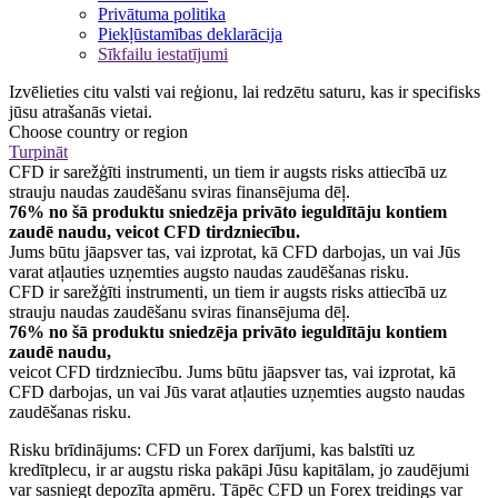
Privātuma politika
Piekļūstamības deklarācija
Sīkfailu iestatījumi
Izvēlieties citu valsti vai reģionu, lai redzētu saturu, kas ir specifisks
jūsu atrašanās vietai.
Choose country or region
Turpināt
CFD ir sarežģīti instrumenti, un tiem ir augsts risks attiecībā uz
strauju naudas zaudēšanu sviras finansējuma dēļ.
76% no šā produktu sniedzēja privāto ieguldītāju kontiem
zaudē naudu, veicot CFD tirdzniecību.
Jums būtu jāapsver tas, vai izprotat, kā CFD darbojas, un vai Jūs
varat atļauties uzņemties augsto naudas zaudēšanas risku.
CFD ir sarežģīti instrumenti, un tiem ir augsts risks attiecībā uz
strauju naudas zaudēšanu sviras finansējuma dēļ.
76% no šā produktu sniedzēja privāto ieguldītāju kontiem
zaudē naudu,
veicot CFD tirdzniecību. Jums būtu jāapsver tas, vai izprotat, kā
CFD darbojas, un vai Jūs varat atļauties uzņemties augsto naudas
zaudēšanas risku.
Risku brīdinājums: CFD un Forex darījumi, kas balstīti uz
kredītplecu, ir ar augstu riska pakāpi Jūsu kapitālam, jo zaudējumi
var sasniegt depozīta apmēru. Tāpēc CFD un Forex treidings var