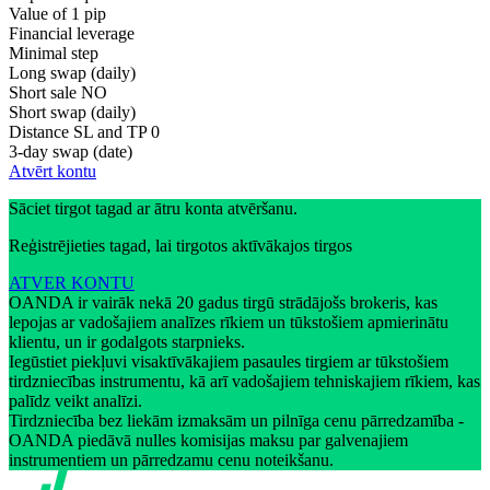
Value of 1 pip
Financial leverage
Minimal step
Long swap (daily)
Short sale
NO
Short swap (daily)
Distance SL and TP
0
3-day swap (date)
Atvērt kontu
Sāciet tirgot tagad ar ātru konta atvēršanu.
Reģistrējieties tagad, lai tirgotos aktīvākajos tirgos
ATVER KONTU
OANDA ir vairāk nekā 20 gadus tirgū strādājošs brokeris, kas
lepojas ar vadošajiem analīzes rīkiem un tūkstošiem apmierinātu
klientu, un ir godalgots starpnieks.
Iegūstiet piekļuvi visaktīvākajiem pasaules tirgiem ar tūkstošiem
tirdzniecības instrumentu, kā arī vadošajiem tehniskajiem rīkiem, kas
palīdz veikt analīzi.
Tirdzniecība bez liekām izmaksām un pilnīga cenu pārredzamība -
OANDA piedāvā nulles komisijas maksu par galvenajiem
instrumentiem un pārredzamu cenu noteikšanu.