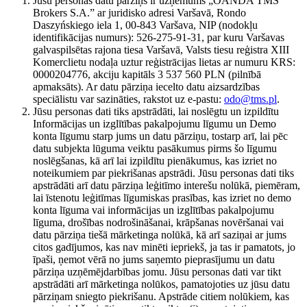
Jūsu personas datu pārziņš ir uzņēmums „OANDA TMS
Brokers S.A.” ar juridisko adresi Varšavā, Rondo
Daszyńskiego iela 1, 00-843 Varšava, NIP (nodokļu
identifikācijas numurs): 526-275-91-31, par kuru Varšavas
galvaspilsētas rajona tiesa Varšavā, Valsts tiesu reģistra XIII
Komerclietu nodaļa uztur reģistrācijas lietas ar numuru KRS:
0000204776, akciju kapitāls 3 537 560 PLN (pilnībā
apmaksāts). Ar datu pārziņa iecelto datu aizsardzības
speciālistu var sazināties, rakstot uz e-pastu:
odo@tms.pl
.
Jūsu personas dati tiks apstrādāti, lai noslēgtu un izpildītu
Informācijas un izglītības pakalpojumu līgumu un Demo
konta līgumu starp jums un datu pārziņu, tostarp arī, lai pēc
datu subjekta lūguma veiktu pasākumus pirms šo līgumu
noslēgšanas, kā arī lai izpildītu pienākumus, kas izriet no
noteikumiem par piekrišanas apstrādi. Jūsu personas dati tiks
apstrādāti arī datu pārziņa leģitīmo interešu nolūkā, piemēram,
lai īstenotu leģitīmas līgumiskas prasības, kas izriet no demo
konta līguma vai informācijas un izglītības pakalpojumu
līguma, drošības nodrošināšanai, krāpšanas novēršanai vai
datu pārziņa tiešā mārketinga nolūkā, kā arī saziņai ar jums
citos gadījumos, kas nav minēti iepriekš, ja tas ir pamatots, jo
īpaši, ņemot vērā no jums saņemto pieprasījumu un datu
pārziņa uzņēmējdarbības jomu. Jūsu personas dati var tikt
apstrādāti arī mārketinga nolūkos, pamatojoties uz jūsu datu
pārziņam sniegto piekrišanu. Apstrāde citiem nolūkiem, kas