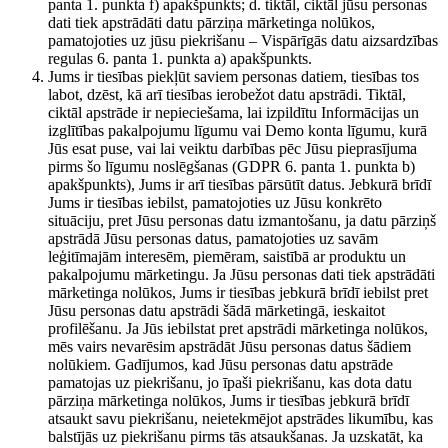
panta 1. punkta f) apakšpunkts; d. tiktāl, ciktāl jūsu personas
dati tiek apstrādāti datu pārziņa mārketinga nolūkos,
pamatojoties uz jūsu piekrišanu – Vispārīgās datu aizsardzības
regulas 6. panta 1. punkta a) apakšpunkts.
Jums ir tiesības piekļūt saviem personas datiem, tiesības tos
labot, dzēst, kā arī tiesības ierobežot datu apstrādi. Tiktāl,
ciktāl apstrāde ir nepieciešama, lai izpildītu Informācijas un
izglītības pakalpojumu līgumu vai Demo konta līgumu, kurā
Jūs esat puse, vai lai veiktu darbības pēc Jūsu pieprasījuma
pirms šo līgumu noslēgšanas (GDPR 6. panta 1. punkta b)
apakšpunkts), Jums ir arī tiesības pārsūtīt datus. Jebkurā brīdī
Jums ir tiesības iebilst, pamatojoties uz Jūsu konkrēto
situāciju, pret Jūsu personas datu izmantošanu, ja datu pārziņš
apstrādā Jūsu personas datus, pamatojoties uz savām
leģitīmajām interesēm, piemēram, saistībā ar produktu un
pakalpojumu mārketingu. Ja Jūsu personas dati tiek apstrādāti
mārketinga nolūkos, Jums ir tiesības jebkurā brīdī iebilst pret
Jūsu personas datu apstrādi šādā mārketingā, ieskaitot
profilēšanu. Ja Jūs iebilstat pret apstrādi mārketinga nolūkos,
mēs vairs nevarēsim apstrādāt Jūsu personas datus šādiem
nolūkiem. Gadījumos, kad Jūsu personas datu apstrāde
pamatojas uz piekrišanu, jo īpaši piekrišanu, kas dota datu
pārziņa mārketinga nolūkos, Jums ir tiesības jebkurā brīdī
atsaukt savu piekrišanu, neietekmējot apstrādes likumību, kas
balstījās uz piekrišanu pirms tās atsaukšanas. Ja uzskatāt, ka