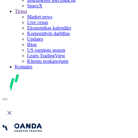
Instrumentu specifikācija
SpaceX
Tirgus
Market news
Live cenas
Ekonomikas kalendārs
Korporatīvās darbības
Updates
Blog
US earnings season
Learn TradingView
Klientu noskaņojums
Kontakts