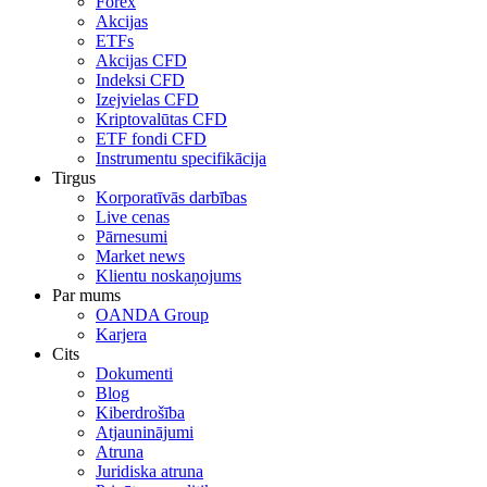
Forex
Akcijas
ETFs
Akcijas CFD
Indeksi CFD
Izejvielas CFD
Kriptovalūtas CFD
ETF fondi CFD
Instrumentu specifikācija
Tirgus
Korporatīvās darbības
Live cenas
Pārnesumi
Market news
Klientu noskaņojums
Par mums
OANDA Group
Karjera
Cits
Dokumenti
Blog
Kiberdrošība
Atjauninājumi
Atruna
Juridiska atruna