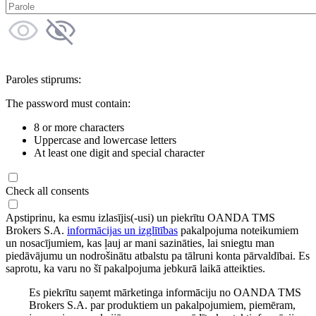
Paroles stiprums:
The password must contain:
8 or more characters
Uppercase and lowercase letters
At least one digit and special character
Check all consents
Apstiprinu, ka esmu izlasījis(-usi) un piekrītu OANDA TMS
Brokers S.A.
informācijas un izglītības
pakalpojuma noteikumiem
un nosacījumiem, kas ļauj ar mani sazināties, lai sniegtu man
piedāvājumu un nodrošinātu atbalstu pa tālruni konta pārvaldībai. Es
saprotu, ka varu no šī pakalpojuma jebkurā laikā atteikties.
Es piekrītu saņemt mārketinga informāciju no OANDA TMS
Brokers S.A. par produktiem un pakalpojumiem, piemēram,