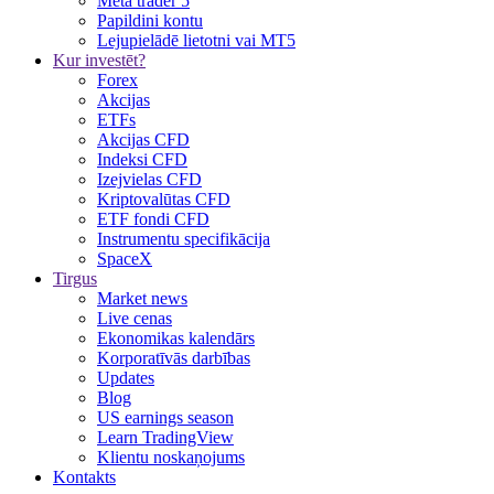
Meta trader 5
Papildini kontu
Lejupielādē lietotni vai MT5
Kur investēt?
Forex
Akcijas
ETFs
Akcijas CFD
Indeksi CFD
Izejvielas CFD
Kriptovalūtas CFD
ETF fondi CFD
Instrumentu specifikācija
SpaceX
Tirgus
Market news
Live cenas
Ekonomikas kalendārs
Korporatīvās darbības
Updates
Blog
US earnings season
Learn TradingView
Klientu noskaņojums
Kontakts