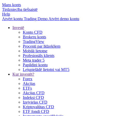
Mans konts
Tirdzniecība tiešsaistē
Help
Atvērt kontu
Trading
Demo
Atvērt demo kontu
Investē
Konto CFD
Brokeru konts
TradingView
Procenti par līdzekļiem
Mobilā lietotne
Profesionāls klients
Meta trader 5
Papildini kontu
Lejupielādē lietotni vai MT5
Kur investēt?
Forex
Akcijas
ETFs
Akcijas CFD
Indeksi CFD
Izejvielas CFD
Kriptovalūtas CFD
ETF fondi CFD