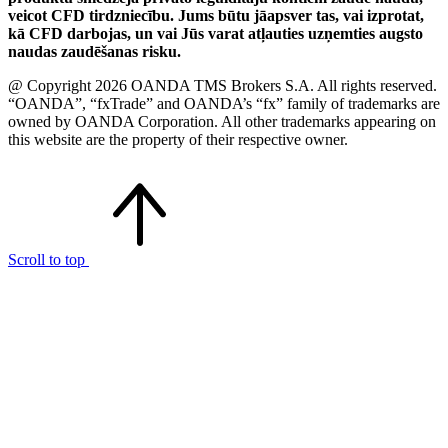
veicot CFD tirdzniecību. Jums būtu jāapsver tas, vai izprotat,
kā CFD darbojas, un vai Jūs varat atļauties uzņemties augsto
naudas zaudēšanas risku.
@ Copyright 2026 OANDA TMS Brokers S.A. All rights reserved.
“OANDA”, “fxTrade” and OANDA’s “fx” family of trademarks are
owned by OANDA Corporation. All other trademarks appearing on
this website are the property of their respective owner.
Scroll to top