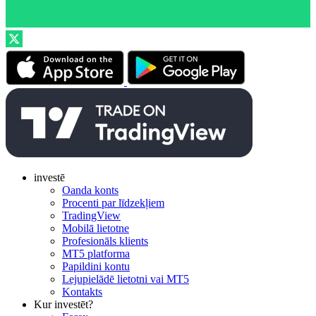
investē
Oanda konts
Procenti par līdzekļiem
TradingView
Mobilā lietotne
Profesionāls klients
MT5 platforma
Papildini kontu
Lejupielādē lietotni vai MT5
Kontakts
Kur investēt?