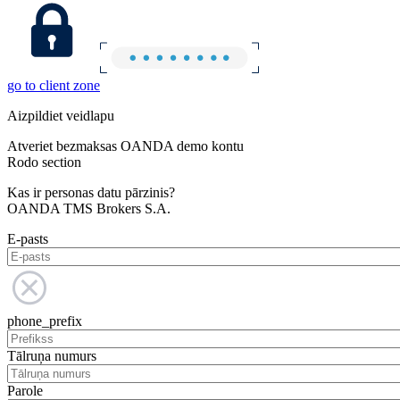
go to client zone
Aizpildiet veidlapu
Atveriet bezmaksas OANDA demo kontu
Rodo section
Kas ir personas datu pārzinis?
OANDA TMS Brokers S.A.
E-pasts
phone_prefix
Tālruņa numurs
Parole