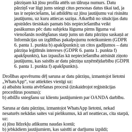
pārziņam kā jūsu profila attēls un tālruņa numurs. Datu
pārziņš var lūgt jums sniegt citus personas datus tikai tad, ja
tas ir nepieciešams, lai atbildētu uz jūsu jautājumu vai risinātu
jautājumu, uz kuru attiecas saziņa. Atkarībā no situācijas datu
apstrādes tiesiskais pamats būs nepieciešamība veikt
pasākumus pēc datu subjekta lūguma pirms līguma vai
vienošanās noslēgšanas starp jums un datu pārziņu saskaņā ar
Informācijas un izglītības pakalpojumu noteikumiem (GDPR
6. panta 1. punkta b) apakšpunkts); un citos gadījumos – datu
pārziņa leģitīmās intereses (GDPR 6. panta 1. punkta f)
apakšpunkts), kas izpaužas kā nepieciešamība atrisināt ziņoto
jautājumu, kas saistīts ar datu pārziņa uzņēmējdarbību (GDPR
6. panta 1. punkta f) apakšpunkts).
Drošības apsvērumu dēļ saruna ar datu pārziņu, izmantojot lietotni
„WhatsApp“, var attiekties vienīgi uz:
a) atbalstu konta atvēršanas procesā (izskaidrojot reģistrācijas
procedūras posmus);
b) atbilžu sniegšanu uz klientu jautājumiem par OANDA darbību.
Saruna ar datu pārziņu, izmantojot WhatsApp lietotni, nekad
nesaturēs nekādas saites vai pielikumus, kā arī neattiecas, cita starpā,
uz:
a) jūsu līdzekļu atlikumu naudas kontā;
b) jebkādiem jautājumiem, kas saistīti ar darījumu izpildi;