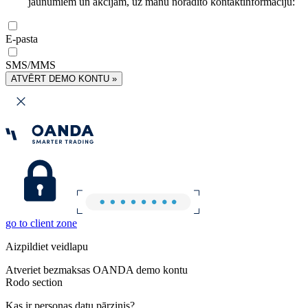
jaunumiem un akcijām, uz manu norādīto kontaktinformāciju:
E-pasta
SMS/MMS
ATVĒRT DEMO KONTU »
go to client zone
Aizpildiet veidlapu
Atveriet bezmaksas OANDA demo kontu
Rodo section
Kas ir personas datu pārzinis?