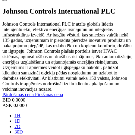
Johnson Controls International PLC
Johnson Controls International PLC ir atzīts globāls līderis
inteliģentu ēku, efektīvu enerģijas risinājumu un integrētas
infrastruktūras izveidē. Ar bagātu vēsturi, kas sniedzas vairāk nekā
135 gadus, uzņēmumam ir pierādīta pieredze inovatīvu produktu un
pakalpojumu piegādē, kas uzlabo ēku un kopienu komfortu, drošību
un ilgtspēju. Johnson Controls plašais portfelis ietver HVAC
sistēmas, ugunsdrošības un drošības risinājumus, ēku automatizāciju,
enerģijas uzglabāšanu un atjaunojamās enerģijas risinājumus.
Uzņēmums ir apņēmies veidot ilgtspējīgāku nākotni, palīdzot
klientiem samazināt oglekļa pēdas nospiedumu un uzlabot to
darbības efektivitāti. Ar klātbūtni vairāk nekā 150 valstīs, Johnson
Controls ir apņēmies nodrošināt izcilu klientu apkalpošanu un
veicināt inovācijas nozarē.
Pārdošanas cena
Pirkšanas cena
BID
0.0000
ASK
0.0000
1H
1D
7D
30D