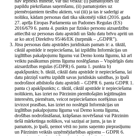
nav iepriekš minētie, var tikt veikta: (i) pamatojoties uz
papildu piekrišanas saņemšanu, (ii) pamatojoties uz
piemērojamiem tiesību aktiem, vai (iii) ja tas ir saderīgi ar
nolūku, kādam personas dati tika sākotnēji vākti (2016. gada
27. aprīļa Eiropas Parlamenta un Padomes Regulas (ES)
2016/679 6. panta 4. punkts par fizisko personu aizsardzību
attiecībā uz personas datu apstrādi un šādu datu brīvu apriti un
ar ko atceļ Direktīvu 95/46/EK (turpmāk – „GDPR”).
Jūsu personas datu apstrādes juridiskais pamats ir: a. tiktāl,
ciktāl apstrāde ir nepieciešama, lai izpildītu Informācijas un
izglītības pakalpojumu līgumu vai Demo konta līgumu, kā arī
veiktu pasākumus pirms līguma noslēgšanas – Vispārīgās datu
aizsardzības regulas (GDPR) 6. panta 1. punkta b)
apakšpunkts; b. tiktāl, ciktāl datu apstrāde ir nepieciešama, lai
datu pārziņš varētu izpildīt savas juridiskās saistības, jo īpaši
nodrošinot atbilstošu datu apstrādi – GDPR 6. panta GDPR 1.
panta c) apakšpunkts; c. tiktāl, ciktāl apstrāde ir nepieciešama
nolūkiem, kas izriet no Pārzinim piemītošajām leģitīmajām
interesēm, piemēram, veicot nepieciešamos norēķinus un
izvirzot prasības, kas izriet no noslēgtā Informācijas un
izglītības pakalpojumu līguma vai Demo konta līguma,
drošības nodrošināšanai, krāpšanas novēršanai vai Pārzinim
tiešā mārketinga nolūkos, vai saziņai ar jums, ja tas ir
pamatots, jo īpaši, ņemot vērā no jums saņemto pieprasījumu
un Pārzinim veiktās uzņēmējdarbības apjomu – GDPR 6.