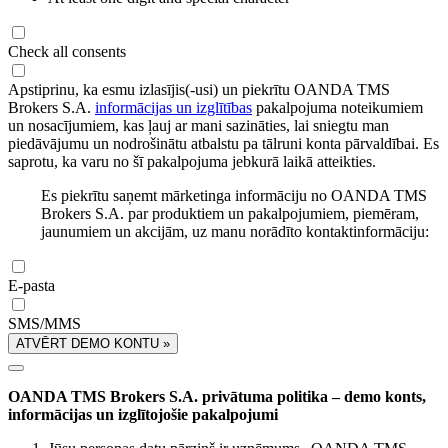
Check all consents
Apstiprinu, ka esmu izlasījis(-usi) un piekrītu OANDA TMS
Brokers S.A.
informācijas un izglītības
pakalpojuma noteikumiem
un nosacījumiem, kas ļauj ar mani sazināties, lai sniegtu man
piedāvājumu un nodrošinātu atbalstu pa tālruni konta pārvaldībai. Es
saprotu, ka varu no šī pakalpojuma jebkurā laikā atteikties.
Es piekrītu saņemt mārketinga informāciju no OANDA TMS
Brokers S.A. par produktiem un pakalpojumiem, piemēram,
jaunumiem un akcijām, uz manu norādīto kontaktinformāciju:
E-pasta
SMS/MMS
ATVĒRT DEMO KONTU »
OANDA TMS Brokers S.A. privātuma politika – demo konts,
informācijas un izglītojošie pakalpojumi