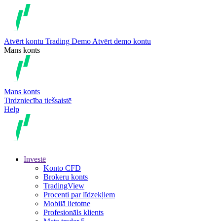
Atvērt kontu
Trading
Demo
Atvērt demo kontu
Mans konts
Mans konts
Tirdzniecība tiešsaistē
Help
Investē
Konto CFD
Brokeru konts
TradingView
Procenti par līdzekļiem
Mobilā lietotne
Profesionāls klients