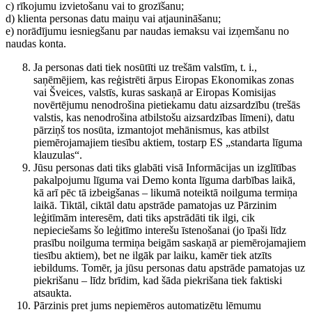
c) rīkojumu izvietošanu vai to grozīšanu;
d) klienta personas datu maiņu vai atjaunināšanu;
e) norādījumu iesniegšanu par naudas iemaksu vai izņemšanu no
naudas konta.
Ja personas dati tiek nosūtīti uz trešām valstīm, t. i.,
saņēmējiem, kas reģistrēti ārpus Eiropas Ekonomikas zonas
vai Šveices, valstīs, kuras saskaņā ar Eiropas Komisijas
novērtējumu nenodrošina pietiekamu datu aizsardzību (trešās
valstis, kas nenodrošina atbilstošu aizsardzības līmeni), datu
pārziņš tos nosūta, izmantojot mehānismus, kas atbilst
piemērojamajiem tiesību aktiem, tostarp ES „standarta līguma
klauzulas“.
Jūsu personas dati tiks glabāti visā Informācijas un izglītības
pakalpojumu līguma vai Demo konta līguma darbības laikā,
kā arī pēc tā izbeigšanas – likumā noteiktā noilguma termiņa
laikā. Tiktāl, ciktāl datu apstrāde pamatojas uz Pārzinim
leģitīmām interesēm, dati tiks apstrādāti tik ilgi, cik
nepieciešams šo leģitīmo interešu īstenošanai (jo īpaši līdz
prasību noilguma termiņa beigām saskaņā ar piemērojamajiem
tiesību aktiem), bet ne ilgāk par laiku, kamēr tiek atzīts
iebildums. Tomēr, ja jūsu personas datu apstrāde pamatojas uz
piekrišanu – līdz brīdim, kad šāda piekrišana tiek faktiski
atsaukta.
Pārzinis pret jums nepiemēros automatizētu lēmumu