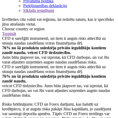
Privātuma politika
Piekļūstamības deklarācija
Sīkfailu iestatījumi
Izvēlieties citu valsti vai reģionu, lai redzētu saturu, kas ir specifisks
jūsu atrašanās vietai.
Choose country or region
Turpināt
CFD ir sarežģīti instrumenti, un tiem ir augsts risks attiecībā uz
strauju naudas zaudēšanu sviras finansējuma dēļ.
76% no šā produktu sniedzēja privāto ieguldītāju kontiem
zaudē naudu, veicot CFD tirdzniecību.
Jums būtu jāapsver tas, vai izprotat, kā CFD darbojas, un vai Jūs
varat atļauties uzņemties augsto naudas zaudēšanas risku.
CFD ir sarežģīti instrumenti, un tiem ir augsts risks attiecībā uz
strauju naudas zaudēšanu sviras finansējuma dēļ.
76% no šā produktu sniedzēja privāto ieguldītāju kontiem
zaudē naudu,
veicot CFD tirdzniecību. Jums būtu jāapsver tas, vai izprotat, kā
CFD darbojas, un vai Jūs varat atļauties uzņemties augsto naudas
zaudēšanas risku.
Risku brīdinājums: CFD un Forex darījumi, kas balstīti uz
kredītplecu, ir ar augstu riska pakāpi Jūsu kapitālam, jo zaudējumi
var sasniegt depozīta apmēru. Tāpēc CFD un Forex treidings var