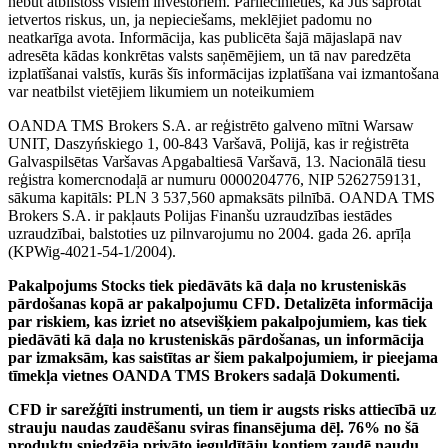
nebūt atbilstošs visiem investoriem. Pārliecinieties, ka Jūs saprotat
ietvertos riskus, un, ja nepieciešams, meklējiet padomu no
neatkarīga avota. Informācija, kas publicēta šajā mājaslapā nav
adresēta kādas konkrētas valsts saņēmējiem, un tā nav paredzēta
izplatīšanai valstīs, kurās šīs informācijas izplatīšana vai izmantošana
var neatbilst vietējiem likumiem un noteikumiem
OANDA TMS Brokers S.A. ar reģistrēto galveno mītni Warsaw
UNIT, Daszyńskiego 1, 00-843 Varšavā, Polijā, kas ir reģistrēta
Galvaspilsētas Varšavas Apgabaltiesā Varšavā, 13. Nacionālā tiesu
reģistra komercnodaļā ar numuru 0000204776, NIP 5262759131,
sākuma kapitāls: PLN 3 537,560 apmaksāts pilnībā. OANDA TMS
Brokers S.A. ir pakļauts Polijas Finanšu uzraudzības iestādes
uzraudzībai, balstoties uz pilnvarojumu no 2004. gada 26. aprīļa
(KPWig-4021-54-1/2004).
Pakalpojums Stocks tiek piedāvāts kā daļa no krusteniskās
pārdošanas kopā ar pakalpojumu CFD. Detalizēta informācija
par riskiem, kas izriet no atsevišķiem pakalpojumiem, kas tiek
piedāvāti kā daļa no krusteniskās pārdošanas, un informācija
par izmaksām, kas saistītas ar šiem pakalpojumiem, ir pieejama
tīmekļa vietnes OANDA TMS Brokers sadaļā Dokumenti.
CFD ir sarežģīti instrumenti, un tiem ir augsts risks attiecībā uz
strauju naudas zaudēšanu sviras finansējuma dēļ. 76% no šā
produktu sniedzēja privāto ieguldītāju kontiem zaudē naudu,