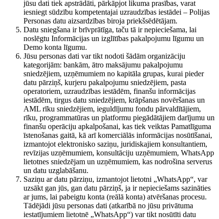
jūsu dati tiek apstrādāti, pārkāpjot likuma prasības, varat
iesniegt sūdzību kompetentajai uzraudzības iestādei – Polijas
Personas datu aizsardzības biroja priekšsēdētājam.
Datu sniegšana ir brīvprātīga, taču tā ir nepieciešama, lai
noslēgtu Informācijas un izglītības pakalpojumu līgumu un
Demo konta līgumu.
Jūsu personas dati var tikt nodoti šādām organizāciju
kategorijām: bankām, ātro maksājumu pakalpojumu
sniedzējiem, uzņēmumiem no kapitāla grupas, kurai pieder
datu pārziņš, kurjeru pakalpojumu sniedzējiem, pasta
operatoriem, uzraudzības iestādēm, finanšu informācijas
iestādēm, tirgus datu sniedzējiem, krāpšanas novēršanas un
AML rīku sniedzējiem, ieguldījumu fondu pārvaldītājiem,
rīku, programmatūras un platformu piegādātājiem darījumu un
finanšu operāciju apkalpošanai, kas tiek veiktas Pamatlīguma
īstenošanas gaitā, kā arī komerciālās informācijas nosūtīšanai,
izmantojot elektronisko saziņu, juridiskajiem konsultantiem,
revīzijas uzņēmumiem, konsultāciju uzņēmumiem, WhatsApp
lietotnes sniedzējam un uzņēmumiem, kas nodrošina serverus
un datu uzglabāšanu.
Saziņu ar datu pārziņu, izmantojot lietotni „WhatsApp“, var
uzsākt gan jūs, gan datu pārziņš, ja ir nepieciešams sazināties
ar jums, lai pabeigtu konta (reālā konta) atvēršanas procesu.
Tādējādi jūsu personas dati (atkarībā no jūsu privātuma
iestatījumiem lietotnē „WhatsApp“) var tikt nosūtīti datu