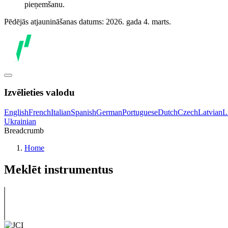
pieņemšanu.
Pēdējās atjaunināšanas datums: 2026. gada 4. marts.
Izvēlieties valodu
English
French
Italian
Spanish
German
Portuguese
Dutch
Czech
Latvian
L
Ukrainian
Breadcrumb
Home
Meklēt instrumentus