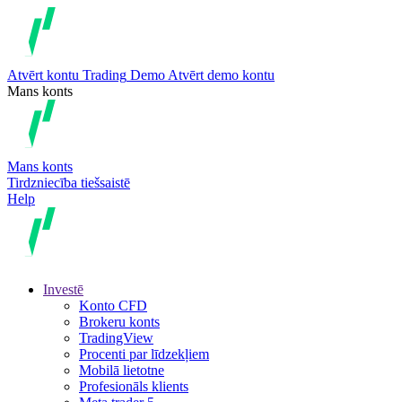
Atvērt kontu
Trading
Demo
Atvērt demo kontu
Mans konts
Mans konts
Tirdzniecība tiešsaistē
Help
Investē
Konto CFD
Brokeru konts
TradingView
Procenti par līdzekļiem
Mobilā lietotne
Profesionāls klients