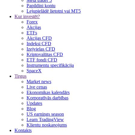
Meta trader 5
Papildini kontu
Lejupielādē lietotni vai MT5
Kur investēt?
Forex
Akcijas
ETFs
Akcijas CFD
Indeksi CFD
Izejvielas CFD
Kriptovalūtas CFD
ETF fondi CFD
Instrumentu specifikācija
SpaceX
Tirgus
Market news
Live cenas
Ekonomikas kalendārs
Korporatīvās darbības
Updates
Blog
US earnings season
Learn TradingView
Klientu noskaņojums
Kontakts