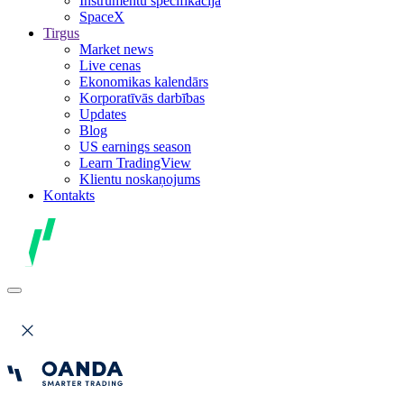
Instrumentu specifikācija
SpaceX
Tirgus
Market news
Live cenas
Ekonomikas kalendārs
Korporatīvās darbības
Updates
Blog
US earnings season
Learn TradingView
Klientu noskaņojums
Kontakts