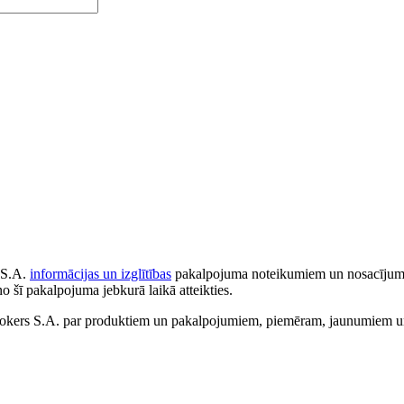
 S.A.
informācijas un izglītības
pakalpojuma noteikumiem un nosacījumiem
no šī pakalpojuma jebkurā laikā atteikties.
ers S.A. par produktiem un pakalpojumiem, piemēram, jaunumiem un 