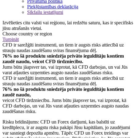
Privātuma politika
Piekļūstamības deklarācija
Sīkfailu iestatījumi
Izvēlieties citu valsti vai reģionu, lai redzētu saturu, kas ir specifisks
jūsu atrašanās vietai.
Choose country or region
Turpināt
CFD ir sarežģīti instrumenti, un tiem ir augsts risks attiecībā uz
strauju naudas zaudēšanu sviras finansējuma dēļ.
76% no šā produktu sniedzēja privāto ieguldītāju kontiem
zaudē naudu, veicot CFD tirdzniecību.
Jums būtu jāapsver tas, vai izprotat, kā CFD darbojas, un vai Jūs
varat atļauties uzņemties augsto naudas zaudēšanas risku.
CFD ir sarežģīti instrumenti, un tiem ir augsts risks attiecībā uz
strauju naudas zaudēšanu sviras finansējuma dēļ.
76% no šā produktu sniedzēja privāto ieguldītāju kontiem
zaudē naudu,
veicot CFD tirdzniecību. Jums būtu jāapsver tas, vai izprotat, kā
CFD darbojas, un vai Jūs varat atļauties uzņemties augsto naudas
zaudēšanas risku.
Risku brīdinājums: CFD un Forex darījumi, kas balstīti uz
kredītplecu, ir ar augstu riska pakāpi Jūsu kapitālam, jo zaudējumi
var sasniegt depozīta apmēru. Tāpēc CFD un Forex treidings var