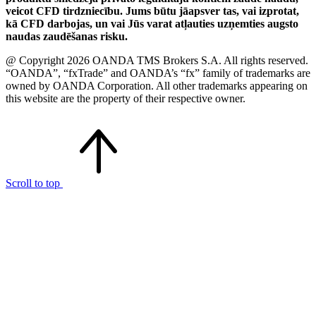
veicot CFD tirdzniecību. Jums būtu jāapsver tas, vai izprotat,
kā CFD darbojas, un vai Jūs varat atļauties uzņemties augsto
naudas zaudēšanas risku.
@ Copyright 2026 OANDA TMS Brokers S.A. All rights reserved.
“OANDA”, “fxTrade” and OANDA’s “fx” family of trademarks are
owned by OANDA Corporation. All other trademarks appearing on
this website are the property of their respective owner.
Scroll to top