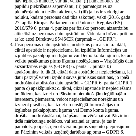
nav iepriekš minētie, var tikt veikta: (i) pamatojoties uz
papildu piekrišanas saņemšanu, (ii) pamatojoties uz
piemērojamiem tiesību aktiem, vai (iii) ja tas ir saderīgi ar
nolūku, kādam personas dati tika sākotnēji vākti (2016. gada
27. aprīļa Eiropas Parlamenta un Padomes Regulas (ES)
2016/679 6. panta 4. punkts par fizisko personu aizsardzību
attiecībā uz personas datu apstrādi un šādu datu brīvu apriti un
ar ko atceļ Direktīvu 95/46/EK (turpmāk – „GDPR”).
Jūsu personas datu apstrādes juridiskais pamats ir: a. tiktāl,
ciktāl apstrāde ir nepieciešama, lai izpildītu Informācijas un
izglītības pakalpojumu līgumu vai Demo konta līgumu, kā arī
veiktu pasākumus pirms līguma noslēgšanas – Vispārīgās datu
aizsardzības regulas (GDPR) 6. panta 1. punkta b)
apakšpunkts; b. tiktāl, ciktāl datu apstrāde ir nepieciešama, lai
datu pārziņš varētu izpildīt savas juridiskās saistības, jo īpaši
nodrošinot atbilstošu datu apstrādi – GDPR 6. panta GDPR 1.
panta c) apakšpunkts; c. tiktāl, ciktāl apstrāde ir nepieciešama
nolūkiem, kas izriet no Pārzinim piemītošajām leģitīmajām
interesēm, piemēram, veicot nepieciešamos norēķinus un
izvirzot prasības, kas izriet no noslēgtā Informācijas un
izglītības pakalpojumu līguma vai Demo konta līguma,
drošības nodrošināšanai, krāpšanas novēršanai vai Pārzinim
tiešā mārketinga nolūkos, vai saziņai ar jums, ja tas ir
pamatots, jo īpaši, ņemot vērā no jums saņemto pieprasījumu
un Pārzinim veiktās uzņēmējdarbības apjomu – GDPR 6.