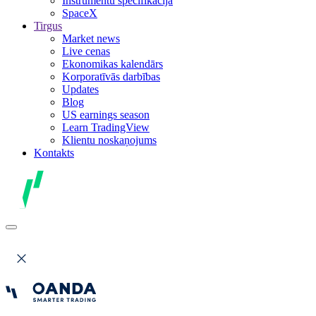
Instrumentu specifikācija
SpaceX
Tirgus
Market news
Live cenas
Ekonomikas kalendārs
Korporatīvās darbības
Updates
Blog
US earnings season
Learn TradingView
Klientu noskaņojums
Kontakts