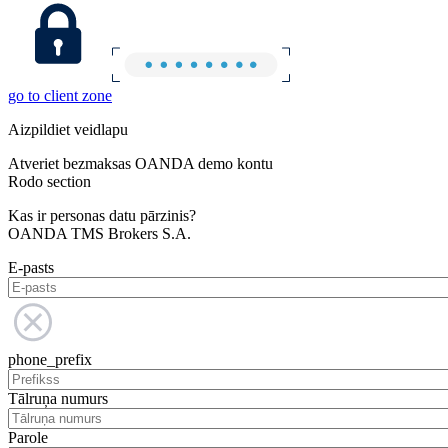
go to client zone
Aizpildiet veidlapu
Atveriet bezmaksas OANDA demo kontu
Rodo section
Kas ir personas datu pārzinis?
OANDA TMS Brokers S.A.
E-pasts
phone_prefix
Tālruņa numurs
Parole