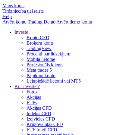
Mans konts
Tirdzniecība tiešsaistē
Help
Atvērt kontu
Trading
Demo
Atvērt demo kontu
Investē
Konto CFD
Brokeru konts
TradingView
Procenti par līdzekļiem
Mobilā lietotne
Profesionāls klients
Meta trader 5
Papildini kontu
Lejupielādē lietotni vai MT5
Kur investēt?
Forex
Akcijas
ETFs
Akcijas CFD
Indeksi CFD
Izejvielas CFD
Kriptovalūtas CFD
ETF fondi CFD