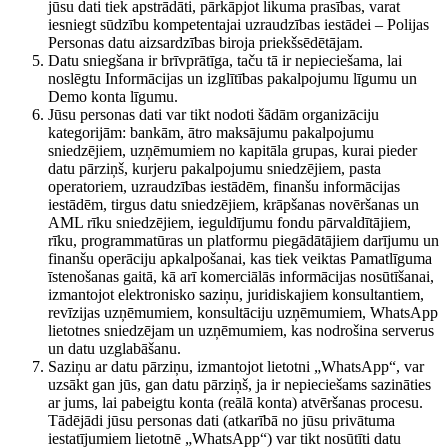
jūsu dati tiek apstrādāti, pārkāpjot likuma prasības, varat
iesniegt sūdzību kompetentajai uzraudzības iestādei – Polijas
Personas datu aizsardzības biroja priekšsēdētājam.
Datu sniegšana ir brīvprātīga, taču tā ir nepieciešama, lai
noslēgtu Informācijas un izglītības pakalpojumu līgumu un
Demo konta līgumu.
Jūsu personas dati var tikt nodoti šādām organizāciju
kategorijām: bankām, ātro maksājumu pakalpojumu
sniedzējiem, uzņēmumiem no kapitāla grupas, kurai pieder
datu pārziņš, kurjeru pakalpojumu sniedzējiem, pasta
operatoriem, uzraudzības iestādēm, finanšu informācijas
iestādēm, tirgus datu sniedzējiem, krāpšanas novēršanas un
AML rīku sniedzējiem, ieguldījumu fondu pārvaldītājiem,
rīku, programmatūras un platformu piegādātājiem darījumu un
finanšu operāciju apkalpošanai, kas tiek veiktas Pamatlīguma
īstenošanas gaitā, kā arī komerciālās informācijas nosūtīšanai,
izmantojot elektronisko saziņu, juridiskajiem konsultantiem,
revīzijas uzņēmumiem, konsultāciju uzņēmumiem, WhatsApp
lietotnes sniedzējam un uzņēmumiem, kas nodrošina serverus
un datu uzglabāšanu.
Saziņu ar datu pārziņu, izmantojot lietotni „WhatsApp“, var
uzsākt gan jūs, gan datu pārziņš, ja ir nepieciešams sazināties
ar jums, lai pabeigtu konta (reālā konta) atvēršanas procesu.
Tādējādi jūsu personas dati (atkarībā no jūsu privātuma
iestatījumiem lietotnē „WhatsApp“) var tikt nosūtīti datu