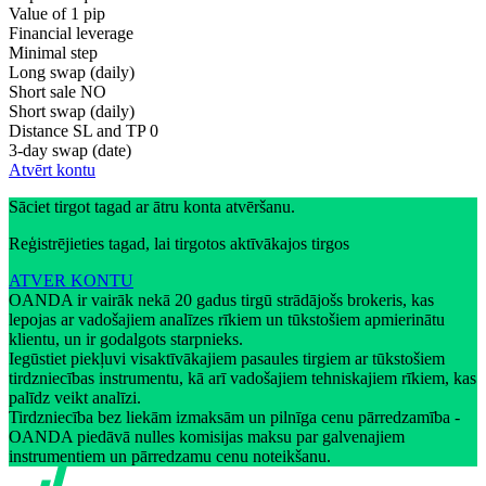
Value of 1 pip
Financial leverage
Minimal step
Long swap (daily)
Short sale
NO
Short swap (daily)
Distance SL and TP
0
3-day swap (date)
Atvērt kontu
Sāciet tirgot tagad ar ātru konta atvēršanu.
Reģistrējieties tagad, lai tirgotos aktīvākajos tirgos
ATVER KONTU
OANDA ir vairāk nekā 20 gadus tirgū strādājošs brokeris, kas
lepojas ar vadošajiem analīzes rīkiem un tūkstošiem apmierinātu
klientu, un ir godalgots starpnieks.
Iegūstiet piekļuvi visaktīvākajiem pasaules tirgiem ar tūkstošiem
tirdzniecības instrumentu, kā arī vadošajiem tehniskajiem rīkiem, kas
palīdz veikt analīzi.
Tirdzniecība bez liekām izmaksām un pilnīga cenu pārredzamība -
OANDA piedāvā nulles komisijas maksu par galvenajiem
instrumentiem un pārredzamu cenu noteikšanu.