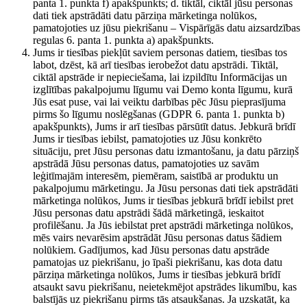
panta 1. punkta f) apakšpunkts; d. tiktāl, ciktāl jūsu personas
dati tiek apstrādāti datu pārziņa mārketinga nolūkos,
pamatojoties uz jūsu piekrišanu – Vispārīgās datu aizsardzības
regulas 6. panta 1. punkta a) apakšpunkts.
Jums ir tiesības piekļūt saviem personas datiem, tiesības tos
labot, dzēst, kā arī tiesības ierobežot datu apstrādi. Tiktāl,
ciktāl apstrāde ir nepieciešama, lai izpildītu Informācijas un
izglītības pakalpojumu līgumu vai Demo konta līgumu, kurā
Jūs esat puse, vai lai veiktu darbības pēc Jūsu pieprasījuma
pirms šo līgumu noslēgšanas (GDPR 6. panta 1. punkta b)
apakšpunkts), Jums ir arī tiesības pārsūtīt datus. Jebkurā brīdī
Jums ir tiesības iebilst, pamatojoties uz Jūsu konkrēto
situāciju, pret Jūsu personas datu izmantošanu, ja datu pārziņš
apstrādā Jūsu personas datus, pamatojoties uz savām
leģitīmajām interesēm, piemēram, saistībā ar produktu un
pakalpojumu mārketingu. Ja Jūsu personas dati tiek apstrādāti
mārketinga nolūkos, Jums ir tiesības jebkurā brīdī iebilst pret
Jūsu personas datu apstrādi šādā mārketingā, ieskaitot
profilēšanu. Ja Jūs iebilstat pret apstrādi mārketinga nolūkos,
mēs vairs nevarēsim apstrādāt Jūsu personas datus šādiem
nolūkiem. Gadījumos, kad Jūsu personas datu apstrāde
pamatojas uz piekrišanu, jo īpaši piekrišanu, kas dota datu
pārziņa mārketinga nolūkos, Jums ir tiesības jebkurā brīdī
atsaukt savu piekrišanu, neietekmējot apstrādes likumību, kas
balstījās uz piekrišanu pirms tās atsaukšanas. Ja uzskatāt, ka