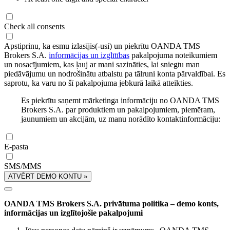
Check all consents
Apstiprinu, ka esmu izlasījis(-usi) un piekrītu OANDA TMS
Brokers S.A.
informācijas un izglītības
pakalpojuma noteikumiem
un nosacījumiem, kas ļauj ar mani sazināties, lai sniegtu man
piedāvājumu un nodrošinātu atbalstu pa tālruni konta pārvaldībai. Es
saprotu, ka varu no šī pakalpojuma jebkurā laikā atteikties.
Es piekrītu saņemt mārketinga informāciju no OANDA TMS
Brokers S.A. par produktiem un pakalpojumiem, piemēram,
jaunumiem un akcijām, uz manu norādīto kontaktinformāciju:
E-pasta
SMS/MMS
ATVĒRT DEMO KONTU »
OANDA TMS Brokers S.A. privātuma politika – demo konts,
informācijas un izglītojošie pakalpojumi