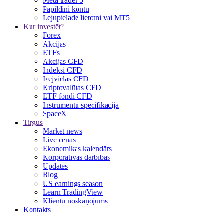
Meta trader 5
Papildini kontu
Lejupielādē lietotni vai MT5
Kur investēt?
Forex
Akcijas
ETFs
Akcijas CFD
Indeksi CFD
Izejvielas CFD
Kriptovalūtas CFD
ETF fondi CFD
Instrumentu specifikācija
SpaceX
Tirgus
Market news
Live cenas
Ekonomikas kalendārs
Korporatīvās darbības
Updates
Blog
US earnings season
Learn TradingView
Klientu noskaņojums
Kontakts