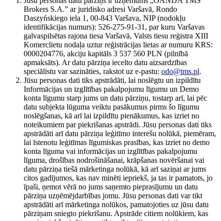
Jūsu personas datu pārziņš ir uzņēmums „OANDA TMS
Brokers S.A.” ar juridisko adresi Varšavā, Rondo
Daszyńskiego iela 1, 00-843 Varšava, NIP (nodokļu
identifikācijas numurs): 526-275-91-31, par kuru Varšavas
galvaspilsētas rajona tiesa Varšavā, Valsts tiesu reģistra XIII
Komerclietu nodaļa uztur reģistrācijas lietas ar numuru KRS:
0000204776, akciju kapitāls 3 537 560 PLN (pilnībā
apmaksāts). Ar datu pārziņa iecelto datu aizsardzības
speciālistu var sazināties, rakstot uz e-pastu:
odo@tms.pl
.
Jūsu personas dati tiks apstrādāti, lai noslēgtu un izpildītu
Informācijas un izglītības pakalpojumu līgumu un Demo
konta līgumu starp jums un datu pārziņu, tostarp arī, lai pēc
datu subjekta lūguma veiktu pasākumus pirms šo līgumu
noslēgšanas, kā arī lai izpildītu pienākumus, kas izriet no
noteikumiem par piekrišanas apstrādi. Jūsu personas dati tiks
apstrādāti arī datu pārziņa leģitīmo interešu nolūkā, piemēram,
lai īstenotu leģitīmas līgumiskas prasības, kas izriet no demo
konta līguma vai informācijas un izglītības pakalpojumu
līguma, drošības nodrošināšanai, krāpšanas novēršanai vai
datu pārziņa tiešā mārketinga nolūkā, kā arī saziņai ar jums
citos gadījumos, kas nav minēti iepriekš, ja tas ir pamatots, jo
īpaši, ņemot vērā no jums saņemto pieprasījumu un datu
pārziņa uzņēmējdarbības jomu. Jūsu personas dati var tikt
apstrādāti arī mārketinga nolūkos, pamatojoties uz jūsu datu
pārziņam sniegto piekrišanu. Apstrāde citiem nolūkiem, kas