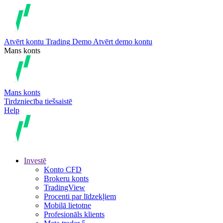
Atvērt kontu
Trading
Demo
Atvērt demo kontu
Mans konts
Mans konts
Tirdzniecība tiešsaistē
Help
Investē
Konto CFD
Brokeru konts
TradingView
Procenti par līdzekļiem
Mobilā lietotne
Profesionāls klients