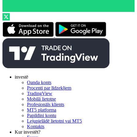
investē
Oanda konts
Procenti par līdzekļiem
TradingView
Mobilā lietotne
Profesionāls klients
MT5 platforma
Papildini kontu
Lejupielādē lietotni vai MT5
Kontakts
Kur investēt?