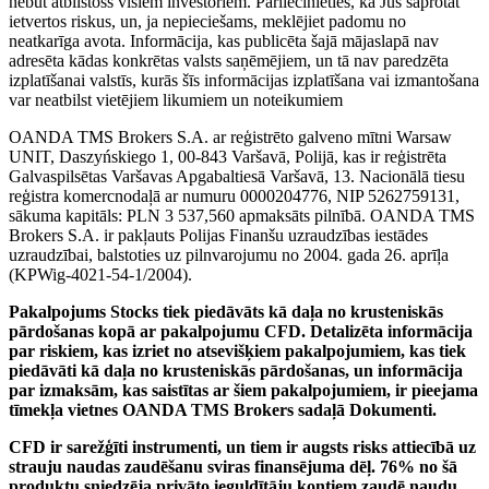
nebūt atbilstošs visiem investoriem. Pārliecinieties, ka Jūs saprotat
ietvertos riskus, un, ja nepieciešams, meklējiet padomu no
neatkarīga avota. Informācija, kas publicēta šajā mājaslapā nav
adresēta kādas konkrētas valsts saņēmējiem, un tā nav paredzēta
izplatīšanai valstīs, kurās šīs informācijas izplatīšana vai izmantošana
var neatbilst vietējiem likumiem un noteikumiem
OANDA TMS Brokers S.A. ar reģistrēto galveno mītni Warsaw
UNIT, Daszyńskiego 1, 00-843 Varšavā, Polijā, kas ir reģistrēta
Galvaspilsētas Varšavas Apgabaltiesā Varšavā, 13. Nacionālā tiesu
reģistra komercnodaļā ar numuru 0000204776, NIP 5262759131,
sākuma kapitāls: PLN 3 537,560 apmaksāts pilnībā. OANDA TMS
Brokers S.A. ir pakļauts Polijas Finanšu uzraudzības iestādes
uzraudzībai, balstoties uz pilnvarojumu no 2004. gada 26. aprīļa
(KPWig-4021-54-1/2004).
Pakalpojums Stocks tiek piedāvāts kā daļa no krusteniskās
pārdošanas kopā ar pakalpojumu CFD. Detalizēta informācija
par riskiem, kas izriet no atsevišķiem pakalpojumiem, kas tiek
piedāvāti kā daļa no krusteniskās pārdošanas, un informācija
par izmaksām, kas saistītas ar šiem pakalpojumiem, ir pieejama
tīmekļa vietnes OANDA TMS Brokers sadaļā Dokumenti.
CFD ir sarežģīti instrumenti, un tiem ir augsts risks attiecībā uz
strauju naudas zaudēšanu sviras finansējuma dēļ. 76% no šā
produktu sniedzēja privāto ieguldītāju kontiem zaudē naudu,