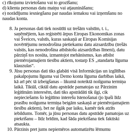
c) rīkojumu izvietošanu vai to grozīšanu;
d) klienta personas datu maiņu vai atjaunināšanu;
e) norādījumu iesniegšanu par naudas iemaksu vai izņemšanu no
naudas konta.
Ja personas dati tiek nosūtīti uz trešām valstīm, t. i.,
saņēmējiem, kas reģistrēti ārpus Eiropas Ekonomikas zonas
vai Šveices, valstīs, kuras saskaņā ar Eiropas Komisijas
novērtējumu nenodrošina pietiekamu datu aizsardzību (trešās
valstis, kas nenodrošina atbilstošu aizsardzības līmeni), datu
pārziņš tos nosūta, izmantojot mehānismus, kas atbilst
piemērojamajiem tiesību aktiem, tostarp ES „standarta līguma
klauzulas“.
Jūsu personas dati tiks glabāti visā Informācijas un izglītības
pakalpojumu līguma vai Demo konta līguma darbības laikā,
kā arī pēc tā izbeigšanas – likumā noteiktā noilguma termiņa
laikā. Tiktāl, ciktāl datu apstrāde pamatojas uz Pārzinim
leģitīmām interesēm, dati tiks apstrādāti tik ilgi, cik
nepieciešams šo leģitīmo interešu īstenošanai (jo īpaši līdz
prasību noilguma termiņa beigām saskaņā ar piemērojamajiem
tiesību aktiem), bet ne ilgāk par laiku, kamēr tiek atzīts
iebildums. Tomēr, ja jūsu personas datu apstrāde pamatojas uz
piekrišanu – līdz brīdim, kad šāda piekrišana tiek faktiski
atsaukta.
Pārzinis pret jums nepiemēros automatizētu lēmumu