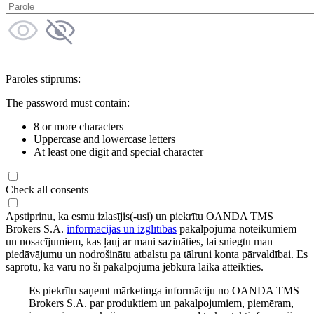
Paroles stiprums:
The password must contain:
8 or more characters
Uppercase and lowercase letters
At least one digit and special character
Check all consents
Apstiprinu, ka esmu izlasījis(-usi) un piekrītu OANDA TMS
Brokers S.A.
informācijas un izglītības
pakalpojuma noteikumiem
un nosacījumiem, kas ļauj ar mani sazināties, lai sniegtu man
piedāvājumu un nodrošinātu atbalstu pa tālruni konta pārvaldībai. Es
saprotu, ka varu no šī pakalpojuma jebkurā laikā atteikties.
Es piekrītu saņemt mārketinga informāciju no OANDA TMS
Brokers S.A. par produktiem un pakalpojumiem, piemēram,