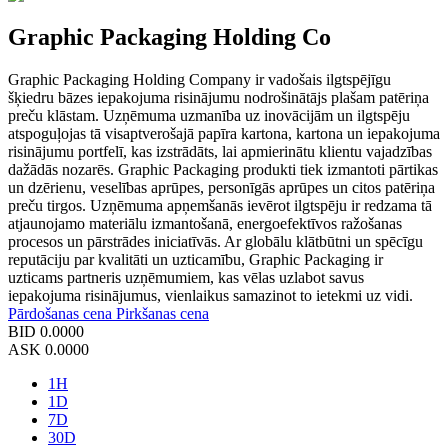
Graphic Packaging Holding Co
Graphic Packaging Holding Company ir vadošais ilgtspējīgu
šķiedru bāzes iepakojuma risinājumu nodrošinātājs plašam patēriņa
preču klāstam. Uzņēmuma uzmanība uz inovācijām un ilgtspēju
atspoguļojas tā visaptverošajā papīra kartona, kartona un iepakojuma
risinājumu portfelī, kas izstrādāts, lai apmierinātu klientu vajadzības
dažādās nozarēs. Graphic Packaging produkti tiek izmantoti pārtikas
un dzērienu, veselības aprūpes, personīgās aprūpes un citos patēriņa
preču tirgos. Uzņēmuma apņemšanās ievērot ilgtspēju ir redzama tā
atjaunojamo materiālu izmantošanā, energoefektīvos ražošanas
procesos un pārstrādes iniciatīvās. Ar globālu klātbūtni un spēcīgu
reputāciju par kvalitāti un uzticamību, Graphic Packaging ir
uzticams partneris uzņēmumiem, kas vēlas uzlabot savus
iepakojuma risinājumus, vienlaikus samazinot to ietekmi uz vidi.
Pārdošanas cena
Pirkšanas cena
BID
0.0000
ASK
0.0000
1H
1D
7D
30D