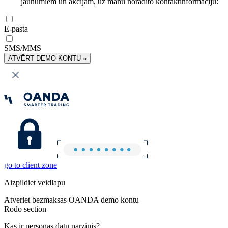
jaunumiem un akcijām, uz manu norādīto kontaktinformāciju:
E-pasta
SMS/MMS
ATVĒRT DEMO KONTU »
go to client zone
Aizpildiet veidlapu
Atveriet bezmaksas OANDA demo kontu
Rodo section
Kas ir personas datu pārzinis?