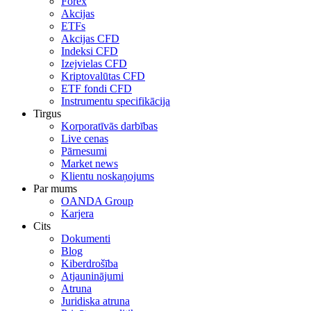
Forex
Akcijas
ETFs
Akcijas CFD
Indeksi CFD
Izejvielas CFD
Kriptovalūtas CFD
ETF fondi CFD
Instrumentu specifikācija
Tirgus
Korporatīvās darbības
Live cenas
Pārnesumi
Market news
Klientu noskaņojums
Par mums
OANDA Group
Karjera
Cits
Dokumenti
Blog
Kiberdrošība
Atjauninājumi
Atruna
Juridiska atruna