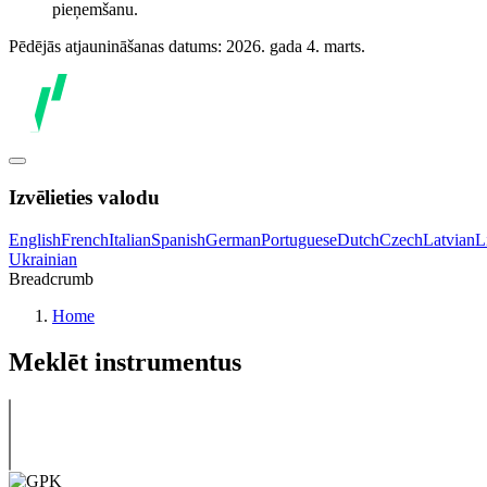
pieņemšanu.
Pēdējās atjaunināšanas datums: 2026. gada 4. marts.
Izvēlieties valodu
English
French
Italian
Spanish
German
Portuguese
Dutch
Czech
Latvian
L
Ukrainian
Breadcrumb
Home
Meklēt instrumentus