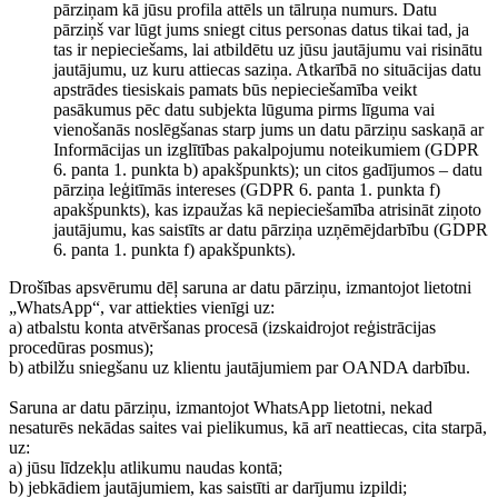
pārziņam kā jūsu profila attēls un tālruņa numurs. Datu
pārziņš var lūgt jums sniegt citus personas datus tikai tad, ja
tas ir nepieciešams, lai atbildētu uz jūsu jautājumu vai risinātu
jautājumu, uz kuru attiecas saziņa. Atkarībā no situācijas datu
apstrādes tiesiskais pamats būs nepieciešamība veikt
pasākumus pēc datu subjekta lūguma pirms līguma vai
vienošanās noslēgšanas starp jums un datu pārziņu saskaņā ar
Informācijas un izglītības pakalpojumu noteikumiem (GDPR
6. panta 1. punkta b) apakšpunkts); un citos gadījumos – datu
pārziņa leģitīmās intereses (GDPR 6. panta 1. punkta f)
apakšpunkts), kas izpaužas kā nepieciešamība atrisināt ziņoto
jautājumu, kas saistīts ar datu pārziņa uzņēmējdarbību (GDPR
6. panta 1. punkta f) apakšpunkts).
Drošības apsvērumu dēļ saruna ar datu pārziņu, izmantojot lietotni
„WhatsApp“, var attiekties vienīgi uz:
a) atbalstu konta atvēršanas procesā (izskaidrojot reģistrācijas
procedūras posmus);
b) atbilžu sniegšanu uz klientu jautājumiem par OANDA darbību.
Saruna ar datu pārziņu, izmantojot WhatsApp lietotni, nekad
nesaturēs nekādas saites vai pielikumus, kā arī neattiecas, cita starpā,
uz:
a) jūsu līdzekļu atlikumu naudas kontā;
b) jebkādiem jautājumiem, kas saistīti ar darījumu izpildi;