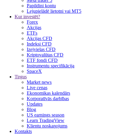
Meta trader 5
Papildini kontu
Lejupielādē lietotni vai MT5
Kur investēt?
Forex
Akcijas
ETFs
Akcijas CFD
Indeksi CFD
Izejvielas CFD
Kriptovalūtas CFD
ETF fondi CFD
Instrumentu specifikācija
SpaceX
Tirgus
Market news
Live cenas
Ekonomikas kalendārs
Korporatīvās darbības
Updates
Blog
US earnings season
Learn TradingView
Klientu noskaņojums
Kontakts