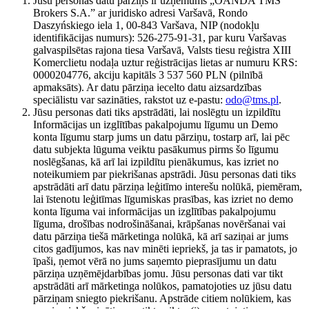
Jūsu personas datu pārziņš ir uzņēmums „OANDA TMS
Brokers S.A.” ar juridisko adresi Varšavā, Rondo
Daszyńskiego iela 1, 00-843 Varšava, NIP (nodokļu
identifikācijas numurs): 526-275-91-31, par kuru Varšavas
galvaspilsētas rajona tiesa Varšavā, Valsts tiesu reģistra XIII
Komerclietu nodaļa uztur reģistrācijas lietas ar numuru KRS:
0000204776, akciju kapitāls 3 537 560 PLN (pilnībā
apmaksāts). Ar datu pārziņa iecelto datu aizsardzības
speciālistu var sazināties, rakstot uz e-pastu:
odo@tms.pl
.
Jūsu personas dati tiks apstrādāti, lai noslēgtu un izpildītu
Informācijas un izglītības pakalpojumu līgumu un Demo
konta līgumu starp jums un datu pārziņu, tostarp arī, lai pēc
datu subjekta lūguma veiktu pasākumus pirms šo līgumu
noslēgšanas, kā arī lai izpildītu pienākumus, kas izriet no
noteikumiem par piekrišanas apstrādi. Jūsu personas dati tiks
apstrādāti arī datu pārziņa leģitīmo interešu nolūkā, piemēram,
lai īstenotu leģitīmas līgumiskas prasības, kas izriet no demo
konta līguma vai informācijas un izglītības pakalpojumu
līguma, drošības nodrošināšanai, krāpšanas novēršanai vai
datu pārziņa tiešā mārketinga nolūkā, kā arī saziņai ar jums
citos gadījumos, kas nav minēti iepriekš, ja tas ir pamatots, jo
īpaši, ņemot vērā no jums saņemto pieprasījumu un datu
pārziņa uzņēmējdarbības jomu. Jūsu personas dati var tikt
apstrādāti arī mārketinga nolūkos, pamatojoties uz jūsu datu
pārziņam sniegto piekrišanu. Apstrāde citiem nolūkiem, kas