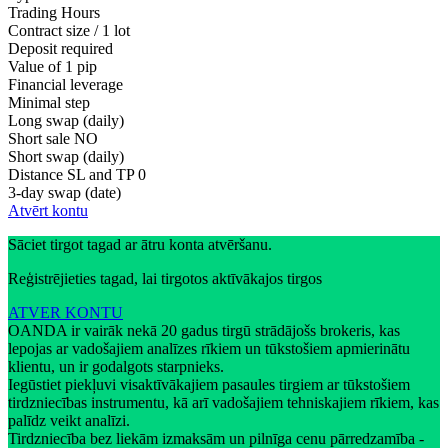
Trading Hours
Contract size / 1 lot
Deposit required
Value of 1 pip
Financial leverage
Minimal step
Long swap (daily)
Short sale
NO
Short swap (daily)
Distance SL and TP
0
3-day swap (date)
Atvērt kontu
Sāciet tirgot tagad ar ātru konta atvēršanu.
Reģistrējieties tagad, lai tirgotos aktīvākajos tirgos
ATVER KONTU
OANDA ir vairāk nekā 20 gadus tirgū strādājošs brokeris, kas
lepojas ar vadošajiem analīzes rīkiem un tūkstošiem apmierinātu
klientu, un ir godalgots starpnieks.
Iegūstiet piekļuvi visaktīvākajiem pasaules tirgiem ar tūkstošiem
tirdzniecības instrumentu, kā arī vadošajiem tehniskajiem rīkiem, kas
palīdz veikt analīzi.
Tirdzniecība bez liekām izmaksām un pilnīga cenu pārredzamība -