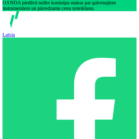
OANDA piedāvā nulles komisijas maksu par galvenajiem
instrumentiem un pārredzamu cenu noteikšanu.
Latvia