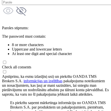
Paroles stiprums:
The password must contain:
8 or more characters
Uppercase and lowercase letters
At least one digit and special character
Check all consents
Apstiprinu, ka esmu izlasījis(-usi) un piekrītu OANDA TMS
Brokers S.A.
informācijas un izglītības
pakalpojuma noteikumiem
un nosacījumiem, kas ļauj ar mani sazināties, lai sniegtu man
piedāvājumu un nodrošinātu atbalstu pa tālruni konta pārvaldībai. Es
saprotu, ka varu no šī pakalpojuma jebkurā laikā atteikties.
Es piekrītu saņemt mārketinga informāciju no OANDA TMS
Brokers S.A. par produktiem un pakalpojumiem, piemēram,