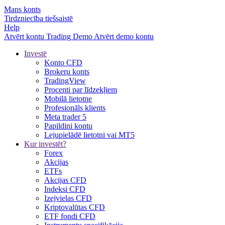
Mans konts
Tirdzniecība tiešsaistē
Help
Atvērt kontu
Trading
Demo
Atvērt demo kontu
Investē
Konto CFD
Brokeru konts
TradingView
Procenti par līdzekļiem
Mobilā lietotne
Profesionāls klients
Meta trader 5
Papildini kontu
Lejupielādē lietotni vai MT5
Kur investēt?
Forex
Akcijas
ETFs
Akcijas CFD
Indeksi CFD
Izejvielas CFD
Kriptovalūtas CFD
ETF fondi CFD