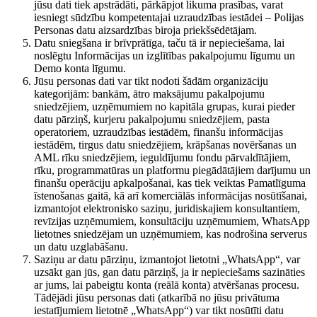
jūsu dati tiek apstrādāti, pārkāpjot likuma prasības, varat
iesniegt sūdzību kompetentajai uzraudzības iestādei – Polijas
Personas datu aizsardzības biroja priekšsēdētājam.
Datu sniegšana ir brīvprātīga, taču tā ir nepieciešama, lai
noslēgtu Informācijas un izglītības pakalpojumu līgumu un
Demo konta līgumu.
Jūsu personas dati var tikt nodoti šādām organizāciju
kategorijām: bankām, ātro maksājumu pakalpojumu
sniedzējiem, uzņēmumiem no kapitāla grupas, kurai pieder
datu pārziņš, kurjeru pakalpojumu sniedzējiem, pasta
operatoriem, uzraudzības iestādēm, finanšu informācijas
iestādēm, tirgus datu sniedzējiem, krāpšanas novēršanas un
AML rīku sniedzējiem, ieguldījumu fondu pārvaldītājiem,
rīku, programmatūras un platformu piegādātājiem darījumu un
finanšu operāciju apkalpošanai, kas tiek veiktas Pamatlīguma
īstenošanas gaitā, kā arī komerciālās informācijas nosūtīšanai,
izmantojot elektronisko saziņu, juridiskajiem konsultantiem,
revīzijas uzņēmumiem, konsultāciju uzņēmumiem, WhatsApp
lietotnes sniedzējam un uzņēmumiem, kas nodrošina serverus
un datu uzglabāšanu.
Saziņu ar datu pārziņu, izmantojot lietotni „WhatsApp“, var
uzsākt gan jūs, gan datu pārziņš, ja ir nepieciešams sazināties
ar jums, lai pabeigtu konta (reālā konta) atvēršanas procesu.
Tādējādi jūsu personas dati (atkarībā no jūsu privātuma
iestatījumiem lietotnē „WhatsApp“) var tikt nosūtīti datu