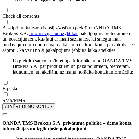
Check all consents
Apstiprinu, ka esmu izlasījis(-usi) un piekrītu OANDA TMS
Brokers S.A.
informācijas un izglītības
pakalpojuma noteikumiem
un nosacījumiem, kas ļauj ar mani sazināties, lai sniegtu man
piedāvājumu un nodrošinātu atbalstu pa tālruni konta pārvaldībai. Es
saprotu, ka varu no šī pakalpojuma jebkurā laikā atteikties.
Es piekrītu saņemt mārketinga informāciju no OANDA TMS
Brokers S.A. par produktiem un pakalpojumiem, piemēram,
jaunumiem un akcijām, uz manu norādīto kontaktinformāciju:
E-pasta
SMS/MMS
ATVĒRT DEMO KONTU »
OANDA TMS Brokers S.A. privātuma politika – demo konts,
informācijas un izglītojošie pakalpojumi