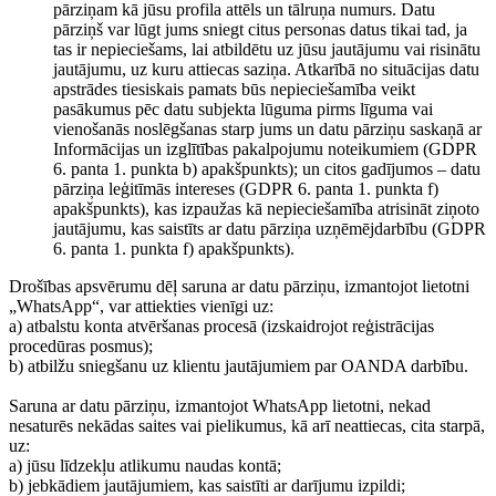
pārziņam kā jūsu profila attēls un tālruņa numurs. Datu
pārziņš var lūgt jums sniegt citus personas datus tikai tad, ja
tas ir nepieciešams, lai atbildētu uz jūsu jautājumu vai risinātu
jautājumu, uz kuru attiecas saziņa. Atkarībā no situācijas datu
apstrādes tiesiskais pamats būs nepieciešamība veikt
pasākumus pēc datu subjekta lūguma pirms līguma vai
vienošanās noslēgšanas starp jums un datu pārziņu saskaņā ar
Informācijas un izglītības pakalpojumu noteikumiem (GDPR
6. panta 1. punkta b) apakšpunkts); un citos gadījumos – datu
pārziņa leģitīmās intereses (GDPR 6. panta 1. punkta f)
apakšpunkts), kas izpaužas kā nepieciešamība atrisināt ziņoto
jautājumu, kas saistīts ar datu pārziņa uzņēmējdarbību (GDPR
6. panta 1. punkta f) apakšpunkts).
Drošības apsvērumu dēļ saruna ar datu pārziņu, izmantojot lietotni
„WhatsApp“, var attiekties vienīgi uz:
a) atbalstu konta atvēršanas procesā (izskaidrojot reģistrācijas
procedūras posmus);
b) atbilžu sniegšanu uz klientu jautājumiem par OANDA darbību.
Saruna ar datu pārziņu, izmantojot WhatsApp lietotni, nekad
nesaturēs nekādas saites vai pielikumus, kā arī neattiecas, cita starpā,
uz:
a) jūsu līdzekļu atlikumu naudas kontā;
b) jebkādiem jautājumiem, kas saistīti ar darījumu izpildi;