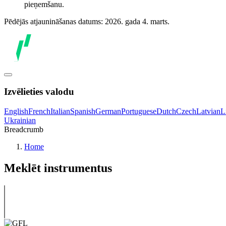
pieņemšanu.
Pēdējās atjaunināšanas datums: 2026. gada 4. marts.
Izvēlieties valodu
English
French
Italian
Spanish
German
Portuguese
Dutch
Czech
Latvian
L
Ukrainian
Breadcrumb
Home
Meklēt instrumentus