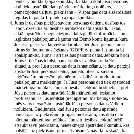
panta 1. punkta f) apakšpunkts; d. tiktāl, ciktāl jūsu personas
dati tiek apstrādāti datu pārziņa mārketinga nolūkos,
pamatojoties uz jūsu piekrišanu – Vispārīgās datu aizsardzības
regulas 6. panta 1. punkta a) apakšpunkts.
Jums ir tiesības piekļūt saviem personas datiem, tiesības tos
labot, dzēst, kā arī tiesības ierobežot datu apstrādi. Tiktāl,
ciktāl apstrāde ir nepieciešama, lai izpildītu Informācijas un
izglītības pakalpojumu līgumu vai Demo konta līgumu, kurā
Jūs esat puse, vai lai veiktu darbības pēc Jūsu pieprasījuma
pirms šo līgumu noslēgšanas (GDPR 6. panta 1. punkta b)
apakšpunkts), Jums ir arī tiesības pārsūtīt datus. Jebkurā brīdī
Jums ir tiesības iebilst, pamatojoties uz Jūsu konkrēto
situāciju, pret Jūsu personas datu izmantošanu, ja datu pārziņš
apstrādā Jūsu personas datus, pamatojoties uz savām
leģitīmajām interesēm, piemēram, saistībā ar produktu un
pakalpojumu mārketingu. Ja Jūsu personas dati tiek apstrādāti
mārketinga nolūkos, Jums ir tiesības jebkurā brīdī iebilst pret
Jūsu personas datu apstrādi šādā mārketingā, ieskaitot
profilēšanu. Ja Jūs iebilstat pret apstrādi mārketinga nolūkos,
mēs vairs nevarēsim apstrādāt Jūsu personas datus šādiem
nolūkiem. Gadījumos, kad Jūsu personas datu apstrāde
pamatojas uz piekrišanu, jo īpaši piekrišanu, kas dota datu
pārziņa mārketinga nolūkos, Jums ir tiesības jebkurā brīdī
atsaukt savu piekrišanu, neietekmējot apstrādes likumību, kas
balstījās uz piekrišanu pirms tās atsaukšanas. Ja uzskatāt, ka