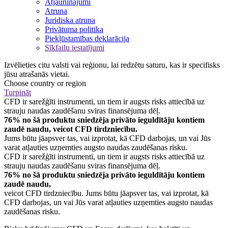
Atjauninājumi
Atruna
Juridiska atruna
Privātuma politika
Piekļūstamības deklarācija
Sīkfailu iestatījumi
Izvēlieties citu valsti vai reģionu, lai redzētu saturu, kas ir specifisks
jūsu atrašanās vietai.
Choose country or region
Turpināt
CFD ir sarežģīti instrumenti, un tiem ir augsts risks attiecībā uz
strauju naudas zaudēšanu sviras finansējuma dēļ.
76% no šā produktu sniedzēja privāto ieguldītāju kontiem
zaudē naudu, veicot CFD tirdzniecību.
Jums būtu jāapsver tas, vai izprotat, kā CFD darbojas, un vai Jūs
varat atļauties uzņemties augsto naudas zaudēšanas risku.
CFD ir sarežģīti instrumenti, un tiem ir augsts risks attiecībā uz
strauju naudas zaudēšanu sviras finansējuma dēļ.
76% no šā produktu sniedzēja privāto ieguldītāju kontiem
zaudē naudu,
veicot CFD tirdzniecību. Jums būtu jāapsver tas, vai izprotat, kā
CFD darbojas, un vai Jūs varat atļauties uzņemties augsto naudas
zaudēšanas risku.