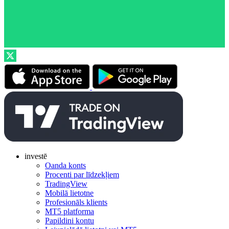
investē
Oanda konts
Procenti par līdzekļiem
TradingView
Mobilā lietotne
Profesionāls klients
MT5 platforma
Papildini kontu