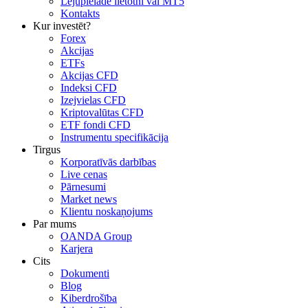
Lejupielādē lietotni vai MT5
Kontakts
Kur investēt?
Forex
Akcijas
ETFs
Akcijas CFD
Indeksi CFD
Izejvielas CFD
Kriptovalūtas CFD
ETF fondi CFD
Instrumentu specifikācija
Tirgus
Korporatīvās darbības
Live cenas
Pārnesumi
Market news
Klientu noskaņojums
Par mums
OANDA Group
Karjera
Cits
Dokumenti
Blog
Kiberdrošība