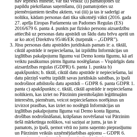
nav iepriekš minētie, var tikt veikta: (i) pamatojoties uz
papildu piekrišanas saņemšanu, (ii) pamatojoties uz
piemērojamiem tiesību aktiem, vai (iii) ja tas ir saderīgi ar
nolūku, kādam personas dati tika sākotnēji vākti (2016. gada
27. aprīļa Eiropas Parlamenta un Padomes Regulas (ES)
2016/679 6. panta 4. punkts par fizisko personu aizsardzību
attiecībā uz personas datu apstrādi un šādu datu brīvu apriti un
ar ko atceļ Direktīvu 95/46/EK (turpmāk – „GDPR”).
Jūsu personas datu apstrādes juridiskais pamats ir: a. tiktāl,
ciktāl apstrāde ir nepieciešama, lai izpildītu Informācijas un
izglītības pakalpojumu līgumu vai Demo konta līgumu, kā arī
veiktu pasākumus pirms līguma noslēgšanas – Vispārīgās datu
aizsardzības regulas (GDPR) 6. panta 1. punkta b)
apakšpunkts; b. tiktāl, ciktāl datu apstrāde ir nepieciešama, lai
datu pārziņš varētu izpildīt savas juridiskās saistības, jo īpaši
nodrošinot atbilstošu datu apstrādi – GDPR 6. panta GDPR 1.
panta c) apakšpunkts; c. tiktāl, ciktāl apstrāde ir nepieciešama
nolūkiem, kas izriet no Pārzinim piemītošajām leģitīmajām
interesēm, piemēram, veicot nepieciešamos norēķinus un
izvirzot prasības, kas izriet no noslēgtā Informācijas un
izglītības pakalpojumu līguma vai Demo konta līguma,
drošības nodrošināšanai, krāpšanas novēršanai vai Pārzinim
tiešā mārketinga nolūkos, vai saziņai ar jums, ja tas ir
pamatots, jo īpaši, ņemot vērā no jums saņemto pieprasījumu
un Pārzinim veiktās uzņēmējdarbības apjomu – GDPR 6.