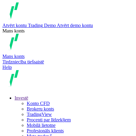
Atvērt kontu
Trading
Demo
Atvērt demo kontu
Mans konts
Mans konts
Tirdzniecība tiešsaistē
Help
Investē
Konto CFD
Brokeru konts
TradingView
Procenti par līdzekļiem
Mobilā lietotne
Profesionāls klients