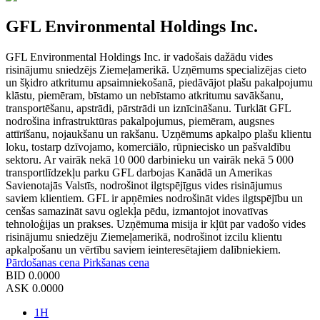
GFL Environmental Holdings Inc.
GFL Environmental Holdings Inc. ir vadošais dažādu vides
risinājumu sniedzējs Ziemeļamerikā. Uzņēmums specializējas cieto
un šķidro atkritumu apsaimniekošanā, piedāvājot plašu pakalpojumu
klāstu, piemēram, bīstamo un nebīstamo atkritumu savākšanu,
transportēšanu, apstrādi, pārstrādi un iznīcināšanu. Turklāt GFL
nodrošina infrastruktūras pakalpojumus, piemēram, augsnes
attīrīšanu, nojaukšanu un rakšanu. Uzņēmums apkalpo plašu klientu
loku, tostarp dzīvojamo, komerciālo, rūpniecisko un pašvaldību
sektoru. Ar vairāk nekā 10 000 darbinieku un vairāk nekā 5 000
transportlīdzekļu parku GFL darbojas Kanādā un Amerikas
Savienotajās Valstīs, nodrošinot ilgtspējīgus vides risinājumus
saviem klientiem. GFL ir apņēmies nodrošināt vides ilgtspējību un
cenšas samazināt savu oglekļa pēdu, izmantojot inovatīvas
tehnoloģijas un prakses. Uzņēmuma misija ir kļūt par vadošo vides
risinājumu sniedzēju Ziemeļamerikā, nodrošinot izcilu klientu
apkalpošanu un vērtību saviem ieinteresētajiem dalībniekiem.
Pārdošanas cena
Pirkšanas cena
BID
0.0000
ASK
0.0000
1H