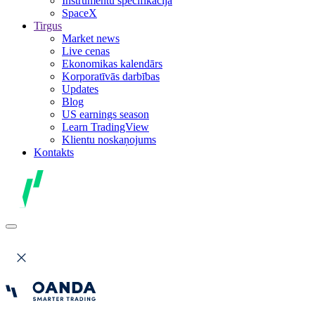
Instrumentu specifikācija
SpaceX
Tirgus
Market news
Live cenas
Ekonomikas kalendārs
Korporatīvās darbības
Updates
Blog
US earnings season
Learn TradingView
Klientu noskaņojums
Kontakts