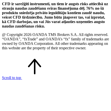
CFD ir sarežģīti instrumenti, un tiem ir augsts risks attiecībā uz
strauju naudas zaudēšanu sviras finansējuma dēļ. 76% no šā
produktu sniedzēja privāto ieguldītāju kontiem zaudē naudu,
veicot CFD tirdzniecību. Jums būtu jāapsver tas, vai izprotat,
kā CFD darbojas, un vai Jūs varat atļauties uzņemties augsto
naudas zaudēšanas risku.
@ Copyright 2026 OANDA TMS Brokers S.A. All rights reserved.
“OANDA”, “fxTrade” and OANDA’s “fx” family of trademarks are
owned by OANDA Corporation. All other trademarks appearing on
this website are the property of their respective owner.
Scroll to top