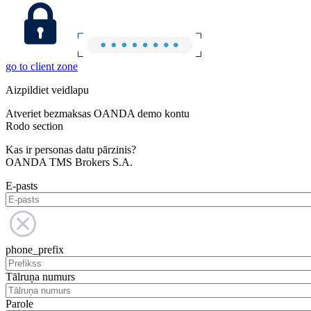
go to client zone
Aizpildiet veidlapu
Atveriet bezmaksas OANDA demo kontu
Rodo section
Kas ir personas datu pārzinis?
OANDA TMS Brokers S.A.
E-pasts
phone_prefix
Tālruņa numurs
Parole