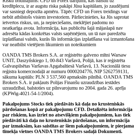
Risku brīdinājums: CFD un Forex darījumi, kas balstīti uz
kredītplecu, ir ar augstu riska pakāpi Jūsu kapitālam, jo zaudējumi
var sasniegt depozīta apmēru. Tāpēc CFD un Forex treidings var
nebūt atbilstošs visiem investoriem. Pārliecinieties, ka Jūs saprotat
ietvertos riskus, un, ja nepieciešams, meklējiet padomu no
neatkarīga avota. Informācija, kas publicēta šajā mājaslapā nav
adresēta kādas konkrētas valsts saņēmējiem, un tā nav paredzēta
izplatīšanai valstīs, kurās šīs informācijas izplatīšana vai izmantošana
var neatbilst vietējiem likumiem un noteikumiem
OANDA TMS Brokers S.A. ar reģistrēto galveno mītni Warsaw
UNIT, Daszyńskiego 1, 00-843 Varšavā, Polijā, kas ir reģistrēta
Galvaspilsētas Varšavas Apgabaltiesā Varšavā, 13. Nacionālā tiesu
reģistra komercnodaļā ar numuru 0000204776, NIP 5262759131,
sākuma kapitāls: PLN 3 537,560 apmaksāts pilnībā. OANDA TMS
Brokers S.A. ir pakļauts Polijas Finanšu uzraudzības iestādes
uzraudzībai, balstoties uz pilnvarojumu no 2004. gada 26. aprīļa
(KPWig-4021-54-1/2004).
Pakalpojums Stocks tiek piedāvāts kā daļa no krusteniskās
pārdošanas kopā ar pakalpojumu CFD. Detalizēta informācija
par riskiem, kas izriet no atsevišķiem pakalpojumiem, kas tiek
piedāvāti kā daļa no krusteniskās pārdošanas, un informācija
par izmaksām, kas saistītas ar šiem pakalpojumiem, ir pieejama
tīmekļa vietnes OANDA TMS Brokers sadaļā Dokumenti.