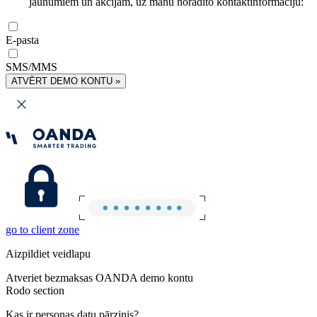
jaunumiem un akcijām, uz manu norādīto kontaktinformāciju:
E-pasta
SMS/MMS
ATVĒRT DEMO KONTU »
go to client zone
Aizpildiet veidlapu
Atveriet bezmaksas OANDA demo kontu
Rodo section
Kas ir personas datu pārzinis?