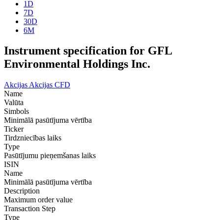
1D
7D
30D
6M
Instrument specification for GFL
Environmental Holdings Inc.
Akcijas
Akcijas CFD
Name
Valūta
Simbols
Minimālā pasūtījuma vērtība
Ticker
Tirdzniecības laiks
Type
Pasūtījumu pieņemšanas laiks
ISIN
Name
Minimālā pasūtījuma vērtība
Description
Maximum order value
Transaction Step
Type