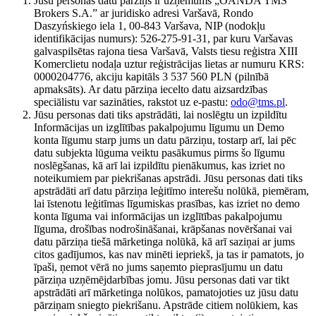
Jūsu personas datu pārziņš ir uzņēmums „OANDA TMS
Brokers S.A.” ar juridisko adresi Varšavā, Rondo
Daszyńskiego iela 1, 00-843 Varšava, NIP (nodokļu
identifikācijas numurs): 526-275-91-31, par kuru Varšavas
galvaspilsētas rajona tiesa Varšavā, Valsts tiesu reģistra XIII
Komerclietu nodaļa uztur reģistrācijas lietas ar numuru KRS:
0000204776, akciju kapitāls 3 537 560 PLN (pilnībā
apmaksāts). Ar datu pārziņa iecelto datu aizsardzības
speciālistu var sazināties, rakstot uz e-pastu:
odo@tms.pl
.
Jūsu personas dati tiks apstrādāti, lai noslēgtu un izpildītu
Informācijas un izglītības pakalpojumu līgumu un Demo
konta līgumu starp jums un datu pārziņu, tostarp arī, lai pēc
datu subjekta lūguma veiktu pasākumus pirms šo līgumu
noslēgšanas, kā arī lai izpildītu pienākumus, kas izriet no
noteikumiem par piekrišanas apstrādi. Jūsu personas dati tiks
apstrādāti arī datu pārziņa leģitīmo interešu nolūkā, piemēram,
lai īstenotu leģitīmas līgumiskas prasības, kas izriet no demo
konta līguma vai informācijas un izglītības pakalpojumu
līguma, drošības nodrošināšanai, krāpšanas novēršanai vai
datu pārziņa tiešā mārketinga nolūkā, kā arī saziņai ar jums
citos gadījumos, kas nav minēti iepriekš, ja tas ir pamatots, jo
īpaši, ņemot vērā no jums saņemto pieprasījumu un datu
pārziņa uzņēmējdarbības jomu. Jūsu personas dati var tikt
apstrādāti arī mārketinga nolūkos, pamatojoties uz jūsu datu
pārziņam sniegto piekrišanu. Apstrāde citiem nolūkiem, kas