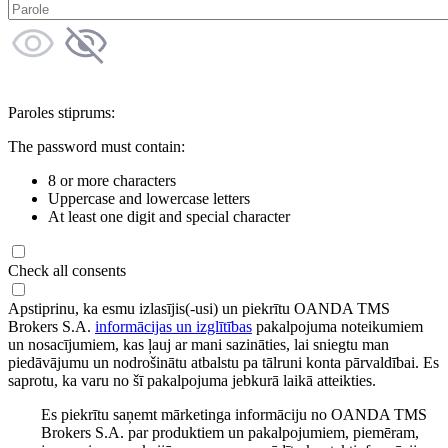
Paroles stiprums:
The password must contain:
8 or more characters
Uppercase and lowercase letters
At least one digit and special character
Check all consents
Apstiprinu, ka esmu izlasījis(-usi) un piekrītu OANDA TMS
Brokers S.A.
informācijas un izglītības
pakalpojuma noteikumiem
un nosacījumiem, kas ļauj ar mani sazināties, lai sniegtu man
piedāvājumu un nodrošinātu atbalstu pa tālruni konta pārvaldībai. Es
saprotu, ka varu no šī pakalpojuma jebkurā laikā atteikties.
Es piekrītu saņemt mārketinga informāciju no OANDA TMS
Brokers S.A. par produktiem un pakalpojumiem, piemēram,