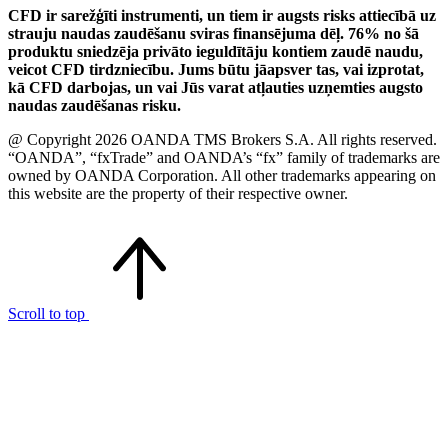
CFD ir sarežģīti instrumenti, un tiem ir augsts risks attiecībā uz
strauju naudas zaudēšanu sviras finansējuma dēļ. 76% no šā
produktu sniedzēja privāto ieguldītāju kontiem zaudē naudu,
veicot CFD tirdzniecību. Jums būtu jāapsver tas, vai izprotat,
kā CFD darbojas, un vai Jūs varat atļauties uzņemties augsto
naudas zaudēšanas risku.
@ Copyright 2026 OANDA TMS Brokers S.A. All rights reserved.
“OANDA”, “fxTrade” and OANDA’s “fx” family of trademarks are
owned by OANDA Corporation. All other trademarks appearing on
this website are the property of their respective owner.
Scroll to top