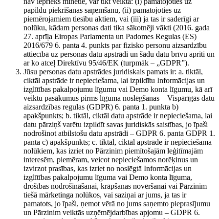
nav iepriekš minētie, var tikt veikta: (i) pamatojoties uz
papildu piekrišanas saņemšanu, (ii) pamatojoties uz
piemērojamiem tiesību aktiem, vai (iii) ja tas ir saderīgi ar
nolūku, kādam personas dati tika sākotnēji vākti (2016. gada
27. aprīļa Eiropas Parlamenta un Padomes Regulas (ES)
2016/679 6. panta 4. punkts par fizisko personu aizsardzību
attiecībā uz personas datu apstrādi un šādu datu brīvu apriti un
ar ko atceļ Direktīvu 95/46/EK (turpmāk – „GDPR”).
Jūsu personas datu apstrādes juridiskais pamats ir: a. tiktāl,
ciktāl apstrāde ir nepieciešama, lai izpildītu Informācijas un
izglītības pakalpojumu līgumu vai Demo konta līgumu, kā arī
veiktu pasākumus pirms līguma noslēgšanas – Vispārīgās datu
aizsardzības regulas (GDPR) 6. panta 1. punkta b)
apakšpunkts; b. tiktāl, ciktāl datu apstrāde ir nepieciešama, lai
datu pārziņš varētu izpildīt savas juridiskās saistības, jo īpaši
nodrošinot atbilstošu datu apstrādi – GDPR 6. panta GDPR 1.
panta c) apakšpunkts; c. tiktāl, ciktāl apstrāde ir nepieciešama
nolūkiem, kas izriet no Pārzinim piemītošajām leģitīmajām
interesēm, piemēram, veicot nepieciešamos norēķinus un
izvirzot prasības, kas izriet no noslēgtā Informācijas un
izglītības pakalpojumu līguma vai Demo konta līguma,
drošības nodrošināšanai, krāpšanas novēršanai vai Pārzinim
tiešā mārketinga nolūkos, vai saziņai ar jums, ja tas ir
pamatots, jo īpaši, ņemot vērā no jums saņemto pieprasījumu
un Pārzinim veiktās uzņēmējdarbības apjomu – GDPR 6.