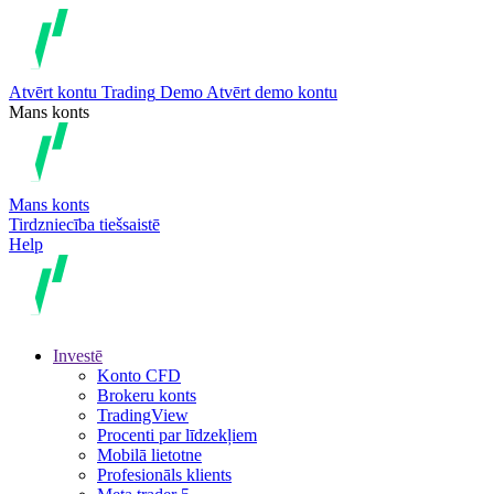
Atvērt kontu
Trading
Demo
Atvērt demo kontu
Mans konts
Mans konts
Tirdzniecība tiešsaistē
Help
Investē
Konto CFD
Brokeru konts
TradingView
Procenti par līdzekļiem
Mobilā lietotne
Profesionāls klients