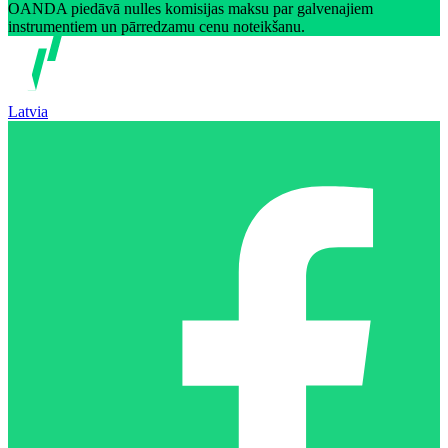
OANDA piedāvā nulles komisijas maksu par galvenajiem
instrumentiem un pārredzamu cenu noteikšanu.
Latvia