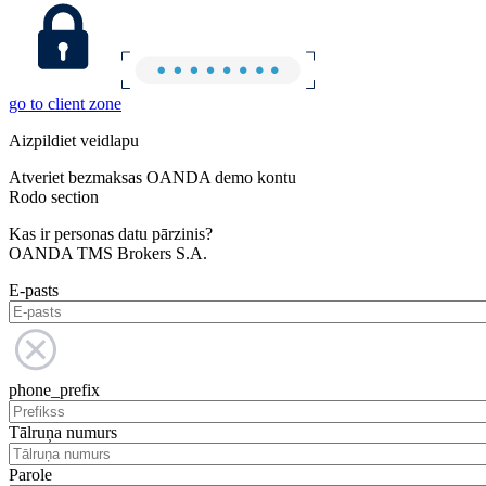
go to client zone
Aizpildiet veidlapu
Atveriet bezmaksas OANDA demo kontu
Rodo section
Kas ir personas datu pārzinis?
OANDA TMS Brokers S.A.
E-pasts
phone_prefix
Tālruņa numurs
Parole