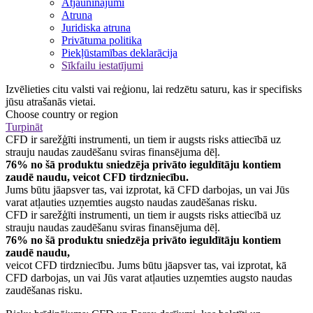
Atjauninājumi
Atruna
Juridiska atruna
Privātuma politika
Piekļūstamības deklarācija
Sīkfailu iestatījumi
Izvēlieties citu valsti vai reģionu, lai redzētu saturu, kas ir specifisks
jūsu atrašanās vietai.
Choose country or region
Turpināt
CFD ir sarežģīti instrumenti, un tiem ir augsts risks attiecībā uz
strauju naudas zaudēšanu sviras finansējuma dēļ.
76% no šā produktu sniedzēja privāto ieguldītāju kontiem
zaudē naudu, veicot CFD tirdzniecību.
Jums būtu jāapsver tas, vai izprotat, kā CFD darbojas, un vai Jūs
varat atļauties uzņemties augsto naudas zaudēšanas risku.
CFD ir sarežģīti instrumenti, un tiem ir augsts risks attiecībā uz
strauju naudas zaudēšanu sviras finansējuma dēļ.
76% no šā produktu sniedzēja privāto ieguldītāju kontiem
zaudē naudu,
veicot CFD tirdzniecību. Jums būtu jāapsver tas, vai izprotat, kā
CFD darbojas, un vai Jūs varat atļauties uzņemties augsto naudas
zaudēšanas risku.