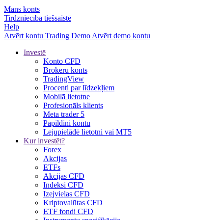
Mans konts
Tirdzniecība tiešsaistē
Help
Atvērt kontu
Trading
Demo
Atvērt demo kontu
Investē
Konto CFD
Brokeru konts
TradingView
Procenti par līdzekļiem
Mobilā lietotne
Profesionāls klients
Meta trader 5
Papildini kontu
Lejupielādē lietotni vai MT5
Kur investēt?
Forex
Akcijas
ETFs
Akcijas CFD
Indeksi CFD
Izejvielas CFD
Kriptovalūtas CFD
ETF fondi CFD