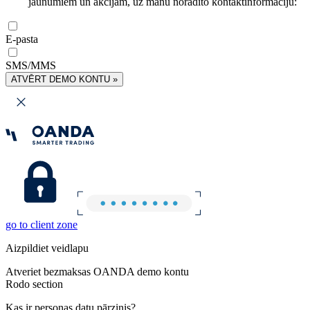
jaunumiem un akcijām, uz manu norādīto kontaktinformāciju:
E-pasta
SMS/MMS
ATVĒRT DEMO KONTU »
go to client zone
Aizpildiet veidlapu
Atveriet bezmaksas OANDA demo kontu
Rodo section
Kas ir personas datu pārzinis?