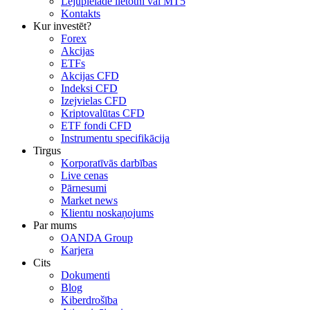
Lejupielādē lietotni vai MT5
Kontakts
Kur investēt?
Forex
Akcijas
ETFs
Akcijas CFD
Indeksi CFD
Izejvielas CFD
Kriptovalūtas CFD
ETF fondi CFD
Instrumentu specifikācija
Tirgus
Korporatīvās darbības
Live cenas
Pārnesumi
Market news
Klientu noskaņojums
Par mums
OANDA Group
Karjera
Cits
Dokumenti
Blog
Kiberdrošība