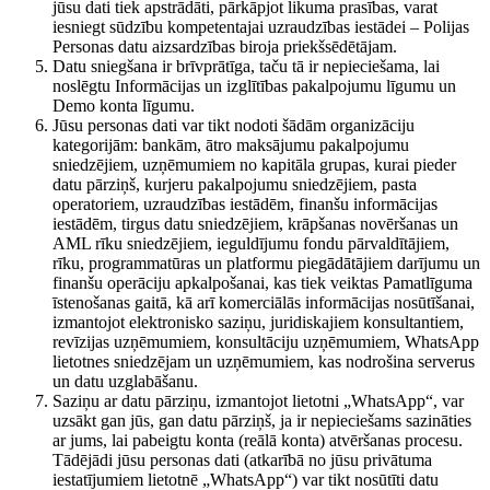
jūsu dati tiek apstrādāti, pārkāpjot likuma prasības, varat
iesniegt sūdzību kompetentajai uzraudzības iestādei – Polijas
Personas datu aizsardzības biroja priekšsēdētājam.
Datu sniegšana ir brīvprātīga, taču tā ir nepieciešama, lai
noslēgtu Informācijas un izglītības pakalpojumu līgumu un
Demo konta līgumu.
Jūsu personas dati var tikt nodoti šādām organizāciju
kategorijām: bankām, ātro maksājumu pakalpojumu
sniedzējiem, uzņēmumiem no kapitāla grupas, kurai pieder
datu pārziņš, kurjeru pakalpojumu sniedzējiem, pasta
operatoriem, uzraudzības iestādēm, finanšu informācijas
iestādēm, tirgus datu sniedzējiem, krāpšanas novēršanas un
AML rīku sniedzējiem, ieguldījumu fondu pārvaldītājiem,
rīku, programmatūras un platformu piegādātājiem darījumu un
finanšu operāciju apkalpošanai, kas tiek veiktas Pamatlīguma
īstenošanas gaitā, kā arī komerciālās informācijas nosūtīšanai,
izmantojot elektronisko saziņu, juridiskajiem konsultantiem,
revīzijas uzņēmumiem, konsultāciju uzņēmumiem, WhatsApp
lietotnes sniedzējam un uzņēmumiem, kas nodrošina serverus
un datu uzglabāšanu.
Saziņu ar datu pārziņu, izmantojot lietotni „WhatsApp“, var
uzsākt gan jūs, gan datu pārziņš, ja ir nepieciešams sazināties
ar jums, lai pabeigtu konta (reālā konta) atvēršanas procesu.
Tādējādi jūsu personas dati (atkarībā no jūsu privātuma
iestatījumiem lietotnē „WhatsApp“) var tikt nosūtīti datu