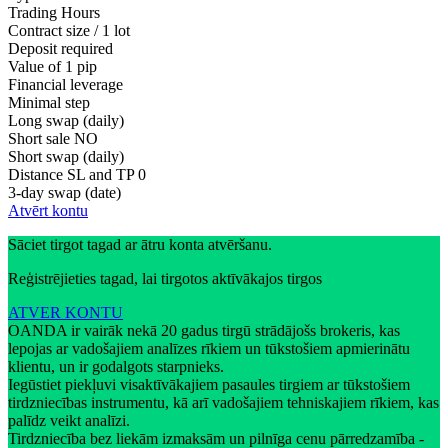
Trading Hours
Contract size / 1 lot
Deposit required
Value of 1 pip
Financial leverage
Minimal step
Long swap (daily)
Short sale
NO
Short swap (daily)
Distance SL and TP
0
3-day swap (date)
Atvērt kontu
Sāciet tirgot tagad ar ātru konta atvēršanu.
Reģistrējieties tagad, lai tirgotos aktīvākajos tirgos
ATVER KONTU
OANDA ir vairāk nekā 20 gadus tirgū strādājošs brokeris, kas
lepojas ar vadošajiem analīzes rīkiem un tūkstošiem apmierinātu
klientu, un ir godalgots starpnieks.
Iegūstiet piekļuvi visaktīvākajiem pasaules tirgiem ar tūkstošiem
tirdzniecības instrumentu, kā arī vadošajiem tehniskajiem rīkiem, kas
palīdz veikt analīzi.
Tirdzniecība bez liekām izmaksām un pilnīga cenu pārredzamība -