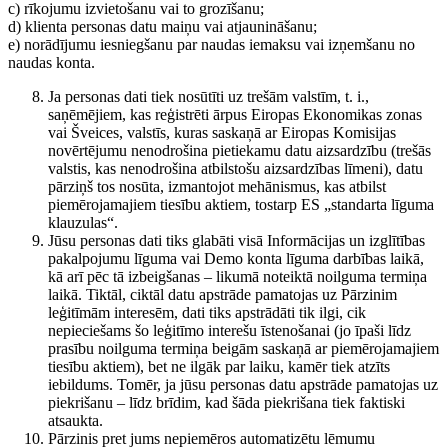
c) rīkojumu izvietošanu vai to grozīšanu;
d) klienta personas datu maiņu vai atjaunināšanu;
e) norādījumu iesniegšanu par naudas iemaksu vai izņemšanu no
naudas konta.
Ja personas dati tiek nosūtīti uz trešām valstīm, t. i.,
saņēmējiem, kas reģistrēti ārpus Eiropas Ekonomikas zonas
vai Šveices, valstīs, kuras saskaņā ar Eiropas Komisijas
novērtējumu nenodrošina pietiekamu datu aizsardzību (trešās
valstis, kas nenodrošina atbilstošu aizsardzības līmeni), datu
pārziņš tos nosūta, izmantojot mehānismus, kas atbilst
piemērojamajiem tiesību aktiem, tostarp ES „standarta līguma
klauzulas“.
Jūsu personas dati tiks glabāti visā Informācijas un izglītības
pakalpojumu līguma vai Demo konta līguma darbības laikā,
kā arī pēc tā izbeigšanas – likumā noteiktā noilguma termiņa
laikā. Tiktāl, ciktāl datu apstrāde pamatojas uz Pārzinim
leģitīmām interesēm, dati tiks apstrādāti tik ilgi, cik
nepieciešams šo leģitīmo interešu īstenošanai (jo īpaši līdz
prasību noilguma termiņa beigām saskaņā ar piemērojamajiem
tiesību aktiem), bet ne ilgāk par laiku, kamēr tiek atzīts
iebildums. Tomēr, ja jūsu personas datu apstrāde pamatojas uz
piekrišanu – līdz brīdim, kad šāda piekrišana tiek faktiski
atsaukta.
Pārzinis pret jums nepiemēros automatizētu lēmumu