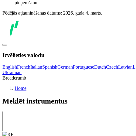
pieņemšanu.
Pēdējās atjaunināšanas datums: 2026. gada 4. marts.
Izvēlieties valodu
English
French
Italian
Spanish
German
Portuguese
Dutch
Czech
Latvian
L
Ukrainian
Breadcrumb
Home
Meklēt instrumentus