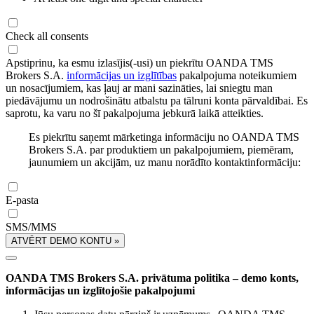
Check all consents
Apstiprinu, ka esmu izlasījis(-usi) un piekrītu OANDA TMS
Brokers S.A.
informācijas un izglītības
pakalpojuma noteikumiem
un nosacījumiem, kas ļauj ar mani sazināties, lai sniegtu man
piedāvājumu un nodrošinātu atbalstu pa tālruni konta pārvaldībai. Es
saprotu, ka varu no šī pakalpojuma jebkurā laikā atteikties.
Es piekrītu saņemt mārketinga informāciju no OANDA TMS
Brokers S.A. par produktiem un pakalpojumiem, piemēram,
jaunumiem un akcijām, uz manu norādīto kontaktinformāciju:
E-pasta
SMS/MMS
ATVĒRT DEMO KONTU »
OANDA TMS Brokers S.A. privātuma politika – demo konts,
informācijas un izglītojošie pakalpojumi