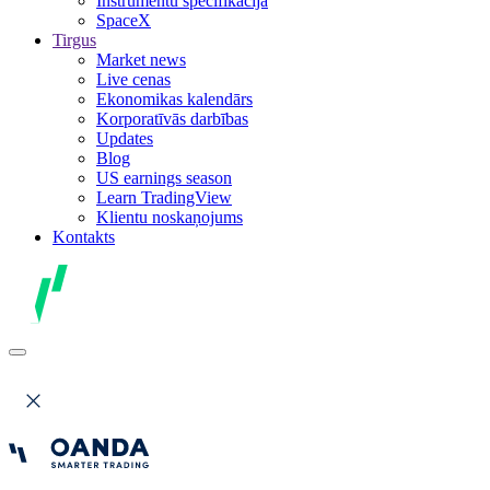
Instrumentu specifikācija
SpaceX
Tirgus
Market news
Live cenas
Ekonomikas kalendārs
Korporatīvās darbības
Updates
Blog
US earnings season
Learn TradingView
Klientu noskaņojums
Kontakts