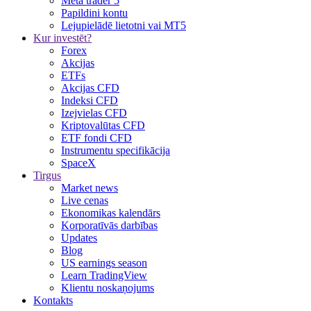
Meta trader 5
Papildini kontu
Lejupielādē lietotni vai MT5
Kur investēt?
Forex
Akcijas
ETFs
Akcijas CFD
Indeksi CFD
Izejvielas CFD
Kriptovalūtas CFD
ETF fondi CFD
Instrumentu specifikācija
SpaceX
Tirgus
Market news
Live cenas
Ekonomikas kalendārs
Korporatīvās darbības
Updates
Blog
US earnings season
Learn TradingView
Klientu noskaņojums
Kontakts