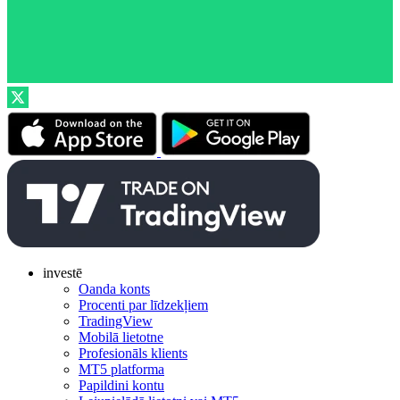
investē
Oanda konts
Procenti par līdzekļiem
TradingView
Mobilā lietotne
Profesionāls klients
MT5 platforma
Papildini kontu