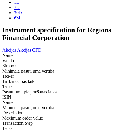
1D
7D
30D
6M
Instrument specification for Regions
Financial Corporation
Akcijas
Akcijas CFD
Name
Valūta
Simbols
Minimālā pasūtījuma vērtība
Ticker
Tirdzniecības laiks
Type
Pasūtījumu pieņemšanas laiks
ISIN
Name
Minimālā pasūtījuma vērtība
Description
Maximum order value
Transaction Step
Type