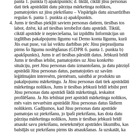
panta 1. punkta f) apakšpunkts; d. tiktāl, ciktāl jūsu personas
dati tiek apstrādāti datu pārziņa mārketinga nolūkos,
pamatojoties uz jūsu piekrišanu – Vispārīgās datu aizsardzības
regulas 6. panta 1. punkta a) apakšpunkts.
Jums ir tiesības piekļūt saviem personas datiem, tiesības tos
labot, dzēst, kā arī tiesības ierobežot datu apstrādi. Tiktāl,
ciktāl apstrāde ir nepieciešama, lai izpildītu Informācijas un
izglītības pakalpojumu līgumu vai Demo konta līgumu, kurā
Jūs esat puse, vai lai veiktu darbības pēc Jūsu pieprasījuma
pirms šo līgumu noslēgšanas (GDPR 6. panta 1. punkta b)
apakšpunkts), Jums ir arī tiesības pārsūtīt datus. Jebkurā brīdī
Jums ir tiesības iebilst, pamatojoties uz Jūsu konkrēto
situāciju, pret Jūsu personas datu izmantošanu, ja datu pārziņš
apstrādā Jūsu personas datus, pamatojoties uz savām
leģitīmajām interesēm, piemēram, saistībā ar produktu un
pakalpojumu mārketingu. Ja Jūsu personas dati tiek apstrādāti
mārketinga nolūkos, Jums ir tiesības jebkurā brīdī iebilst pret
Jūsu personas datu apstrādi šādā mārketingā, ieskaitot
profilēšanu. Ja Jūs iebilstat pret apstrādi mārketinga nolūkos,
mēs vairs nevarēsim apstrādāt Jūsu personas datus šādiem
nolūkiem. Gadījumos, kad Jūsu personas datu apstrāde
pamatojas uz piekrišanu, jo īpaši piekrišanu, kas dota datu
pārziņa mārketinga nolūkos, Jums ir tiesības jebkurā brīdī
atsaukt savu piekrišanu, neietekmējot apstrādes likumību, kas
balstījās uz piekrišanu pirms tās atsaukšanas. Ja uzskatāt, ka