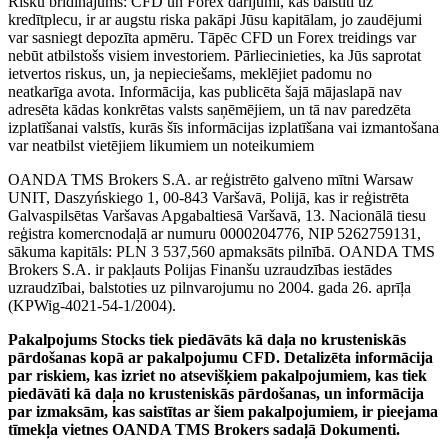
Risku brīdinājums: CFD un Forex darījumi, kas balstīti uz
kredītplecu, ir ar augstu riska pakāpi Jūsu kapitālam, jo zaudējumi
var sasniegt depozīta apmēru. Tāpēc CFD un Forex treidings var
nebūt atbilstošs visiem investoriem. Pārliecinieties, ka Jūs saprotat
ietvertos riskus, un, ja nepieciešams, meklējiet padomu no
neatkarīga avota. Informācija, kas publicēta šajā mājaslapā nav
adresēta kādas konkrētas valsts saņēmējiem, un tā nav paredzēta
izplatīšanai valstīs, kurās šīs informācijas izplatīšana vai izmantošana
var neatbilst vietējiem likumiem un noteikumiem
OANDA TMS Brokers S.A. ar reģistrēto galveno mītni Warsaw
UNIT, Daszyńskiego 1, 00-843 Varšavā, Polijā, kas ir reģistrēta
Galvaspilsētas Varšavas Apgabaltiesā Varšavā, 13. Nacionālā tiesu
reģistra komercnodaļā ar numuru 0000204776, NIP 5262759131,
sākuma kapitāls: PLN 3 537,560 apmaksāts pilnībā. OANDA TMS
Brokers S.A. ir pakļauts Polijas Finanšu uzraudzības iestādes
uzraudzībai, balstoties uz pilnvarojumu no 2004. gada 26. aprīļa
(KPWig-4021-54-1/2004).
Pakalpojums Stocks tiek piedāvāts kā daļa no krusteniskās
pārdošanas kopā ar pakalpojumu CFD. Detalizēta informācija
par riskiem, kas izriet no atsevišķiem pakalpojumiem, kas tiek
piedāvāti kā daļa no krusteniskās pārdošanas, un informācija
par izmaksām, kas saistītas ar šiem pakalpojumiem, ir pieejama
tīmekļa vietnes OANDA TMS Brokers sadaļā Dokumenti.