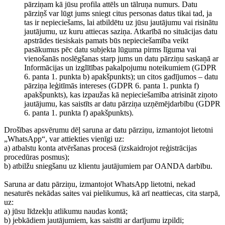
pārziņam kā jūsu profila attēls un tālruņa numurs. Datu
pārziņš var lūgt jums sniegt citus personas datus tikai tad, ja
tas ir nepieciešams, lai atbildētu uz jūsu jautājumu vai risinātu
jautājumu, uz kuru attiecas saziņa. Atkarībā no situācijas datu
apstrādes tiesiskais pamats būs nepieciešamība veikt
pasākumus pēc datu subjekta lūguma pirms līguma vai
vienošanās noslēgšanas starp jums un datu pārziņu saskaņā ar
Informācijas un izglītības pakalpojumu noteikumiem (GDPR
6. panta 1. punkta b) apakšpunkts); un citos gadījumos – datu
pārziņa leģitīmās intereses (GDPR 6. panta 1. punkta f)
apakšpunkts), kas izpaužas kā nepieciešamība atrisināt ziņoto
jautājumu, kas saistīts ar datu pārziņa uzņēmējdarbību (GDPR
6. panta 1. punkta f) apakšpunkts).
Drošības apsvērumu dēļ saruna ar datu pārziņu, izmantojot lietotni
„WhatsApp“, var attiekties vienīgi uz:
a) atbalstu konta atvēršanas procesā (izskaidrojot reģistrācijas
procedūras posmus);
b) atbilžu sniegšanu uz klientu jautājumiem par OANDA darbību.
Saruna ar datu pārziņu, izmantojot WhatsApp lietotni, nekad
nesaturēs nekādas saites vai pielikumus, kā arī neattiecas, cita starpā,
uz:
a) jūsu līdzekļu atlikumu naudas kontā;
b) jebkādiem jautājumiem, kas saistīti ar darījumu izpildi;