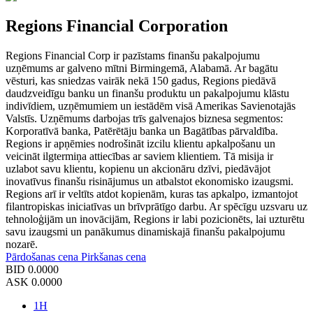
Regions Financial Corporation
Regions Financial Corp ir pazīstams finanšu pakalpojumu
uzņēmums ar galveno mītni Birmingemā, Alabamā. Ar bagātu
vēsturi, kas sniedzas vairāk nekā 150 gadus, Regions piedāvā
daudzveidīgu banku un finanšu produktu un pakalpojumu klāstu
indivīdiem, uzņēmumiem un iestādēm visā Amerikas Savienotajās
Valstīs. Uzņēmums darbojas trīs galvenajos biznesa segmentos:
Korporatīvā banka, Patērētāju banka un Bagātības pārvaldība.
Regions ir apņēmies nodrošināt izcilu klientu apkalpošanu un
veicināt ilgtermiņa attiecības ar saviem klientiem. Tā misija ir
uzlabot savu klientu, kopienu un akcionāru dzīvi, piedāvājot
inovatīvus finanšu risinājumus un atbalstot ekonomisko izaugsmi.
Regions arī ir veltīts atdot kopienām, kuras tas apkalpo, izmantojot
filantropiskas iniciatīvas un brīvprātīgo darbu. Ar spēcīgu uzsvaru uz
tehnoloģijām un inovācijām, Regions ir labi pozicionēts, lai uzturētu
savu izaugsmi un panākumus dinamiskajā finanšu pakalpojumu
nozarē.
Pārdošanas cena
Pirkšanas cena
BID
0.0000
ASK
0.0000
1H